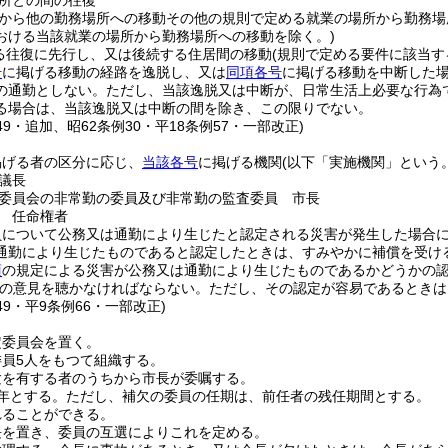
所との間の往復
から他の勤務場所への移動その他の規則で定める就業の場所から勤務場
おける当該就業の場所から勤務場所への移動を除く。)
る往復に先行し、又は後続する住居間の移動
(規則で定める要件に該当す
号
に掲げる移動の経路を逸脱し、又は
同項各号
に掲げる移動を中断した
の通勤としない。
ただし、当該逸脱又は中断が、日常生活上必要な行為
る場合は、当該逸脱又は中断の間を除き、この限りでない。
149・追加、昭62条例30・平18条例57・一部改正)
掲げる者の区分に応じ、
当該各号
に掲げる機関
(以下「実施機関」という。
議長
委員会の非常勤の委員及び非常勤の監査委員 市長
 任命権者
員について公務又は通勤により生じたと認定される災害が発生した場合
通勤により生じたものであると認定したときは、すみやかに補償を受け
項
の規定による災害が公務又は通勤により生じたものであるかどうかの
の意見を聴かなければならない。
ただし、その認定が容易であるときは
149・平9条例66・一部改正)
定委員会を置く。
員5人をもつて組織する。
験を有する者のうちから市長が委嘱する。
年とする。
ただし、補欠の委員の任期は、前任者の残任期間とする。
れることができる。
長を置き、委員の互選によりこれを定める。