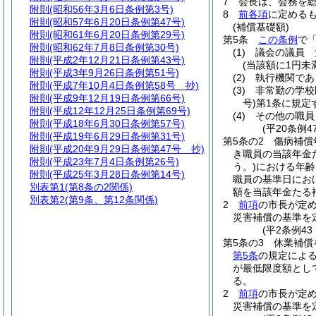
7
会長は、会務を
附則
(昭和56年3月6日条例第3号)
8
前各項
に定める
附則
(昭和57年6月20日条例第47号)
(補償基礎額)
附則
(昭和61年6月20日条例第29号)
第5条
この条例
で
附則
(昭和62年7月8日条例第30号)
(1)
議会の議員 
附則
(平成2年12月21日条例第43号)
(当該額に1円
附則
(平成3年9月26日条例第51号)
(2)
執行機関であ
附則
(平成7年10月4日条例第58号 抄)
(3)
非常勤の学校
附則
(平成9年12月19日条例第66号)
号)
第1条に規定
附則
(平成12年12月25日条例第69号)
(4)
その他の職員
附則
(平成18年6月30日条例第57号)
(平20条例
附則
(平成19年6月29日条例第31号)
第5条の2
傷病補償
附則
(平成20年9月29日条例第47号 抄)
き職員の当該年金
附則
(平成23年7月4日条例第26号)
う。)
における年齢
附則
(平成25年3月28日条例第14号)
職員の基準日にお
別表第1
(第8条の2関係)
額を当該年金たる
別表第2
(第9条、第12条関係)
2
前項
の市長が定
災害補償の基準を
(平2条例4
第5条の3
休業補償
第5条
の規定によ
が最低限度額とし
る。
2
前項
の市長が定
災害補償の基準を