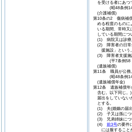
を受ける者にあつ
(昭48条例
(介護補償)
第10条の2
傷病補
める程度のものに
いる期間、常時又
している期間につ
(1)
病院又は診療
(2)
障害者の日常
援施設」という。
(3)
障害者支援施
(平7条例5
(遺族補償)
第11条
職員が公務
(昭48条例1
(遺族補償年金)
第12条
遺族補償年
含む。以下同じ。)
届出をしていない
とする。
(1)
夫
(婚姻の届
(2)
子又は孫につ
(3)
兄弟姉妹につ
(4)
前3号
の要件
には服すること