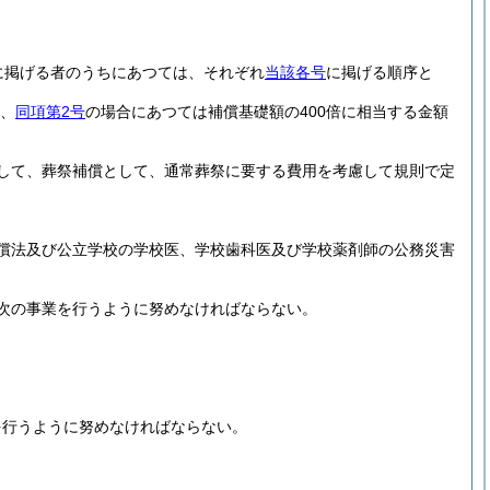
に掲げる者のうちにあつては、それぞれ
当該各号
に掲げる順序と
額、
同項第2号
の場合にあつては補償基礎額の400倍に相当する金額
して、葬祭補償として、通常葬祭に要する費用を考慮して規則で定
償法及び公立学校の学校医、学校歯科医及び学校薬剤師の公務災害
次の事業を行うように努めなければならない。
を行うように努めなければならない。