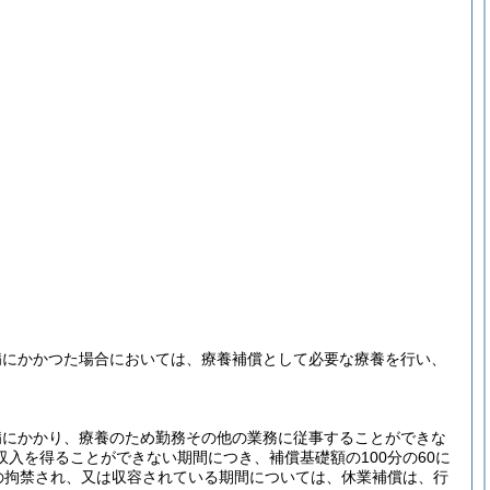
病にかかつた場合においては、療養補償として必要な療養を行い、
病にかかり、療養のため勤務その他の業務に従事することができな
入を得ることができない期間につき、補償基礎額の100分の60に
の拘禁され、又は収容されている期間については、休業補償は、行