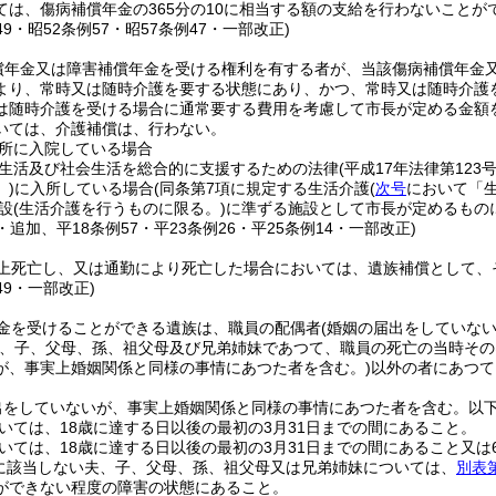
ては、傷病補償年金の365分の10に相当する額の支給を行わないことが
149・昭52条例57・昭57条例47・一部改正)
償年金又は障害補償年金を受ける権利を有する者が、当該傷病補償年金
より、常時又は随時介護を要する状態にあり、かつ、常時又は随時介護
は随時介護を受ける場合に通常要する費用を考慮して市長が定める金額
いては、介護補償は、行わない。
所に入院している場合
生活及び社会生活を総合的に支援するための法律
(平成17年法律第123号
)
に入所している場合
(同条第7項に規定する生活介護
(
次号
において「生
設
(生活介護を行うものに限る。)
に準ずる施設として市長が定めるもの
8・追加、平18条例57・平23条例26・平25条例14・一部改正)
上死亡し、又は通勤により死亡した場合においては、遺族補償として、
49・一部改正)
金を受けることができる遺族は、職員の配偶者
(婚姻の届出をしていな
、子、父母、孫、祖父母及び兄弟姉妹であつて、職員の死亡の当時その
が、事実上婚姻関係と同様の事情にあつた者を含む。)
以外の者にあつて
出をしていないが、事実上婚姻関係と同様の事情にあつた者を含む。以下
いては、18歳に達する日以後の最初の3月31日までの間にあること。
いては、18歳に達する日以後の最初の3月31日までの間にあること又は
に該当しない夫、子、父母、孫、祖父母又は兄弟姉妹については、
別表
ができない程度の障害の状態にあること。