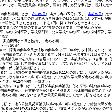
総理する。
会長に事故があるとき、又は会長が欠けたときは、会長があ
もののほか、認定委員会の組織及び運営に関し必要な事項は、規則で定
「補償基礎額」とは、
次の各号
に掲げる者の区分に応じ、
当該各号
に定
負傷若しくは死亡の原因である事故発生の日又は診断によつて疾病が確
未満の端数を生じたときは、これを1円に切り上げるものとする。)
る委員会の非常勤の委員及び非常勤の監査委員 市長が定める額
医、学校歯科医及び学校薬剤師 公立学校の学校医、学校歯科医及び学
する額
 実施機関が市長と協議して定める額
47・一部改正)
年金、障害補償年金又は遺族補償年金
(以下「年金たる補償」という。)
たる補償を支給すべき月の属する年度
(4月1日から翌年3月31日までを
(遺族補償年金を支給すべき場合にあつては、当該支給をすべき事由に
ける年齢)
に応じて市長が最低限度額として定める額に満たないとき又は
補償に係る補償基礎額とする。
める額は、地方公務員災害補償法第2条第11項の規定により総務大臣が
定める政令第1条の3第1項の規定により文部科学大臣が定める額との均
3・全改、平12条例69・一部改正)
を支給すべき事由が生じた日が当該休業補償に係る療養の開始後1年6
る補償基礎額が、休業補償を受けるべき職員の当該休業補償を支給すべき
て定める額に満たないとき又は最高限度額として定める額を超えるとき
める額は、地方公務員災害補償法第2条第13項の規定により総務大臣が
定める政令第1条の2第1項の規定により文部科学大臣が定める額との均