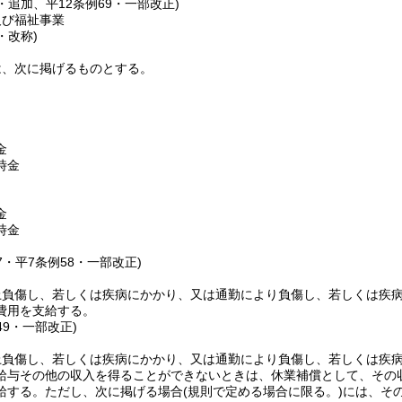
3・追加、平12条例69・一部改正)
及び福祉事業
・改称)
は、次に掲げるものとする。
金
時金
金
時金
57・平7条例58・一部改正)
上負傷し、若しくは疾病にかかり、又は通勤により負傷し、若しくは疾
費用を支給する。
49・一部改正)
上負傷し、若しくは疾病にかかり、又は通勤により負傷し、若しくは疾
給与その他の収入を得ることができないときは、休業補償として、その収
給する。
ただし、次に掲げる場合
(規則で定める場合に限る。)
には、そ