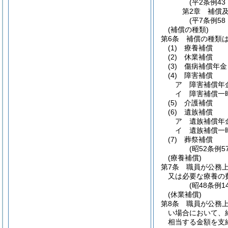
(平2条例4
第2章
補償
(平7条例58
(補償の種類)
第6条
補償の種類
(1)
療養補償
(2)
休業補償
(3)
傷病補償年金
(4)
障害補償
ア
障害補償年
イ
障害補償一
(5)
介護補償
(6)
遺族補償
ア
遺族補償年
イ
遺族補償一
(7)
葬祭補償
(昭52条例
(療養補償)
第7条
職員が公務
又は必要な療養の
(昭48条例1
(休業補償)
第8条
職員が公務
い場合において、
相当する金額を支