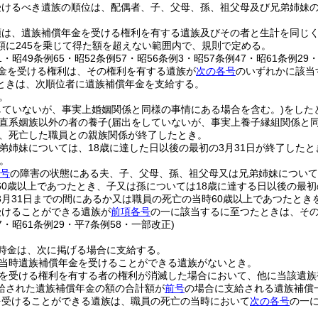
受けるべき遺族の順位は、配偶者、子、父母、孫、祖父母及び兄弟姉妹
額は、遺族補償年金を受ける権利を有する遺族及びその者と生計を同じく
額に245を乗じて得た額を超えない範囲内で、規則で定める。
41・昭49条例65・昭52条例57・昭56条例3・昭57条例47・昭61条例29
金を受ける権利は、その権利を有する遺族が
次の各号
のいずれかに該当
ときは、次順位者に遺族補償年金を支給する。
。
していないが、事実上婚姻関係と同様の事情にある場合を含む。)
をした
直系姻族以外の者の養子
(届出をしていないが、事実上養子縁組関係と
、死亡した職員との親族関係が終了したとき。
弟姉妹については、18歳に達した日以後の最初の3月31日が終了したと
。
4号
の障害の状態にある夫、子、父母、孫、祖父母又は兄弟姉妹について
60歳以上であつたとき、子又は孫については18歳に達する日以後の最初
3月31日までの間にあるか又は職員の死亡の当時60歳以上であつたとき
受けることができる遺族が
前項各号
の一に該当するに至つたときは、そ
47・昭61条例29・平7条例58・一部改正)
時金は、次に掲げる場合に支給する。
当時遺族補償年金を受けることができる遺族がないとき。
を受ける権利を有する者の権利が消滅した場合において、他に当該遺族
給された遺族補償年金の額の合計額が
前号
の場合に支給される遺族補償
を受けることができる遺族は、職員の死亡の当時において
次の各号
の一