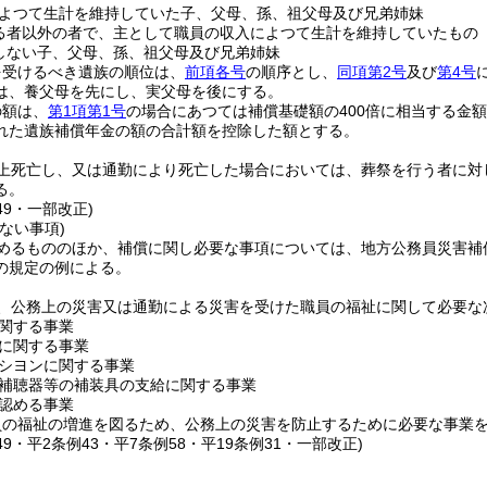
よつて生計を維持していた子、父母、孫、祖父母及び兄弟姉妹
る者以外の者で、主として職員の収入によつて生計を維持していたもの
しない子、父母、孫、祖父母及び兄弟姉妹
を受けるべき遺族の順位は、
前項各号
の順序とし、
同項第2号
及び
第4号
は、養父母を先にし、実父母を後にする。
の額は、
第1項第1号
の場合にあつては補償基礎額の400倍に相当する金
れた遺族補償年金の額の合計額を控除した額とする。
上死亡し、又は通勤により死亡した場合においては、葬祭を行う者に対
る。
49・一部改正)
ない事項)
めるもののほか、補償に関し必要な事項については、地方公務員災害補
の規定の例による。
、公務上の災害又は通勤による災害を受けた職員の福祉に関して必要な
関する事業
に関する事業
シヨンに関する事業
補聴器等の補装具の支給に関する事業
認める事業
員の福祉の増進を図るため、公務上の災害を防止するために必要な事業
149・平2条例43・平7条例58・平19条例31・一部改正)