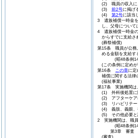
(2)
職員の収入に
(3)
前2号
に掲げ
(4)
第2号
に該当
3
遺族補償一時金
し、父母について
4
遺族補償一時金
からすでに支給さ
(葬祭補償)
第15条
職員が公務
める金額を支給す
(昭48条例1
(この条例に定めが
第16条
この章
に定
補償に関する法律
(福祉事業)
第17条
実施機関は
(1)
外科後処置に
(2)
アフターケア
(3)
リハビリテー
(4)
義肢、義眼、
(5)
その他必要と
2
実施機関は、職
(昭48条例
第3章
審査
(審査)