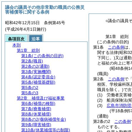
議会の議員その他非常勤の職員の公務災
害補償等に関する条例
○議会の議員
昭和42年12月15日 条例第45号
(平成26年4月1日施行)
第1章
総則
条項目次
沿革
(この条例の目的)
本則
第1条
この条例
は
第1章
総則
関する法律
(昭和3
第1条
(この条例の目的)
下同じ。)
又は通勤
第2条
(職員)
と福祉の向上に寄
第2条の2
(通勤)
(昭48条例
第3条
(実施機関)
(職員)
第4条
(認定委員会)
第2条
この条例
で
第5条
(補償基礎額)
校医、学校歯科医
第5条の2
職員を除く。)
で次
第5条の3
(1)
労働者災害補
第2章
補償及び福祉事業
(2)
船員保険法
(
第6条
(補償の種類)
(3)
広島市消防団
第7条
(療養補償)
(平18条例
第8条
(休業補償)
(通勤)
第8条の2
(傷病補償年金)
第2条の2
この条例
第9条
(障害補償)
ものとする。
第10条
(休業補償等の制限)