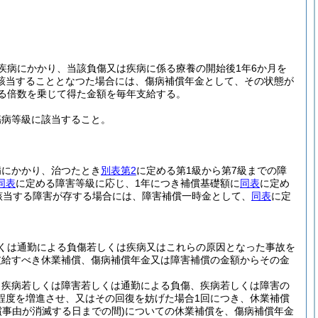
疾病にかかり、当該負傷又は疾病に係る療養の開始後1年6か月を
該当することとなつた場合には、傷病補償年金として、その状態が
る倍数を乗じて得た金額を毎年支給する。
傷病等級に該当すること。
病にかかり、治つたとき
別表第2
に定める第1級から第7級までの障
同表
に定める障害等級に応じ、1年につき補償基礎額に
同表
に定め
該当する障害が存する場合には、障害補償一時金として、
同表
に定
くは通勤による負傷若しくは疾病又はこれらの原因となった事故を
支給すべき休業補償、傷病補償年金又は障害補償の金額からその金
、疾病若しくは障害若しくは通勤による負傷、疾病若しくは障害の
程度を増進させ、又はその回復を妨げた場合1回につき、休業補償
償事由が消滅する日までの間)
についての休業補償を、傷病補償年金