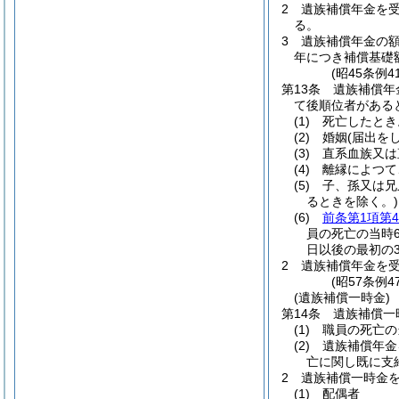
2
遺族補償年金を
る。
3
遺族補償年金の
年につき補償基礎
(昭45条例
第13条
遺族補償年
て後順位者がある
(1)
死亡したとき
(2)
婚姻
(届出を
(3)
直系血族又は
(4)
離縁によつて
(5)
子、孫又は兄
るときを除く。)
(6)
前条第1項第
員の死亡の当時
日以後の最初の
2
遺族補償年金を
(昭57条例
(遺族補償一時金)
第14条
遺族補償一
(1)
職員の死亡の
(2)
遺族補償年金
亡に関し既に支
2
遺族補償一時金
(1)
配偶者