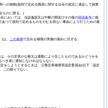
所への移動
(規則で定める職員に関する法令の規定に違反して就業
るものに限る。)
場合においては、当該逸脱又は中断の間及びその後の
同項各号
に掲
であつて規則で定めるものをやむを得ない事由により行うための最
)
は、
この条例
で定める補償の実施の責めに任ずる。
には、その災害が公務又は通勤により生じたものであるかどうかを
るべき者に通知しなければならない。
認定をしようとするときは、公務災害補償等認定委員会
(以下「認定
、この限りでない。