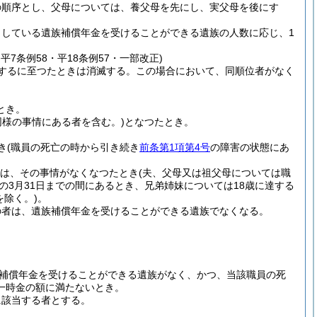
の順序とし、父母については、養父母を先にし、実父母を後にす
している遺族補償年金を受けることができる遺族の人数に応じ、1
・平7条例58・平18条例57・一部改正)
するに至つたときは消滅する。
この場合において、同順位者がなく
とき。
同様の事情にある者を含む。)
となつたとき。
き
(職員の死亡の時から引き続き
前条第1項第4号
の障害の状態にあ
は、その事情がなくなつたとき
(夫、父母又は祖父母については職
の3月31日までの間にあるとき、兄弟姉妹については18歳に達する
を除く。)
。
の者は、遺族補償年金を受けることができる遺族でなくなる。
補償年金を受けることができる遺族がなく、かつ、当該職員の死
一時金の額に満たないとき。
に該当する者とする。