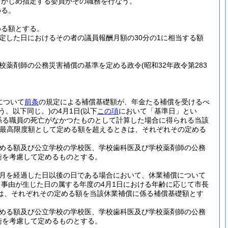
らかじめ指定する委員がその職務を行なう。
める。
める額とする。
定した日におけるその者の議員報酬月額の30分の1に相当する額
校薬剤師の公務災害補償の基準を定める政令
(昭和32年政令第283
について
前条
の規定による補償基礎額が、年金たる補償を受けるべ
いう。以下同じ。)
の4月1日
(以下
この項
において「基準日」とい
係る職員の死亡がなかつたものとして計算した場合に得られる当該
最高限度額として定める額を超えるときは、それぞれその定める
定める額及び公立学校の学校医、学校歯科医及び学校薬剤師の公務
衡を考慮して定めるものとする。
か月を経過した日以後の日である場合において、休業補償について
事由が生じた日の属する年度の4月1日における年齢に応じて市長
は、それぞれその定める額を当該休業補償に係る補償基礎額とす
定める額及び公立学校の学校医、学校歯科医及び学校薬剤師の公務
衡を考慮して定めるものとする。