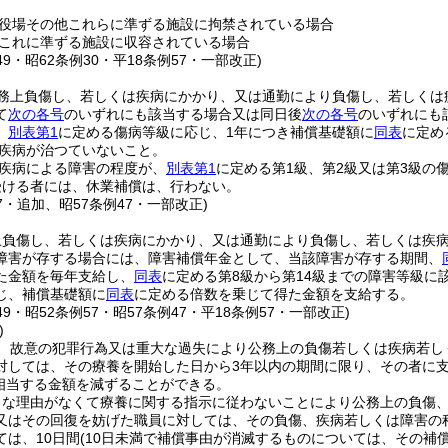
役場その他これらに準ずる施設に拘禁されている場合
これに準ずる施設に収容されている場合
149・昭62条例30・平18条例57・一部改正)
務上負傷し、若しくは疾病にかかり、又は通勤により負傷し、若しくは
て
次の各号
のいずれにも該当する場合又は同日後
次の各号
のいずれにも
、
別表第1
に定める傷病等級に応じ、1年につき補償基礎額に
同表
に定め
疾病が治つていないこと。
疾病による障害の程度が、
別表第1
に定める第1級、第2級又は第3級の
受ける者には、休業補償は、行わない。
57・追加、昭57条例47・一部改正)
上負傷し、若しくは疾病にかかり、又は通勤により負傷し、若しくは疾
障害が存する場合には、障害補償年金として、当該障害が存する期間、
た金額を毎年支給し、
同表
に定める第8級から第14級までの障害等級に
じ、補償基礎額に
同表
に定める倍数を乗じて得た金額を支給する。
149・昭52条例57・昭57条例47・平18条例57・一部改正)
)
、故意の犯罪行為又は重大な過失により公務上の負傷若しくは疾病若し
対しては、その療養を開始した日から3年以内の期間に限り、その者に
に相当する金額を減ずることができる。
当な理由がなくて療養に関する指示に従わないことにより公務上の負傷
又はその回復を妨げた職員に対しては、その負傷、疾病若しくは障害の
ては、10日間
(10日未満で補償事由が消滅するものについては、その補