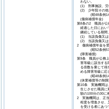
わない。
(1)
刑事施設、労
(2)
少年院その他
(昭48条例
(傷病補償年金)
第8条の2
職員が公
経過した日におい
継続している期間
(1)
当該負傷又は
(2)
当該負傷又は
2
傷病補償年金を
(昭52条例
(障害補償)
第9条
職員が公務
害等級に該当する
る倍数を乗じて得
める障害等級に応
(昭48条例
(休業補償等の制限
第10条
実施機関は
生じさせた職員に
額の100分の30
2
実施機関は、正
程度を増進させ、
を受ける者にあつ