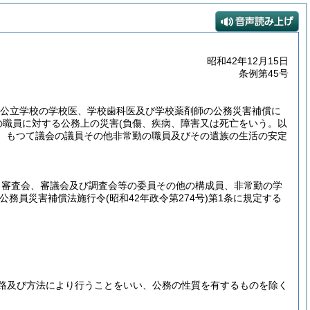
昭和42年12月15日
条例第45号
びに公立学校の学校医、学校歯科医及び学校薬剤師の公務災害補償に
の職員に対する公務上の災害
(負傷、疾病、障害又は死亡をいう。以
、もつて議会の議員その他非常勤の職員及びその遺族の生活の安定
、審査会、審議会及び調査会等の委員その他の構成員、非常勤の学
方公務員災害補償法施行令
(昭和42年政令第274号)
第1条に規定する
路及び方法により行うことをいい、公務の性質を有するものを除く