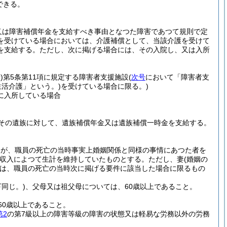
できる。
又は障害補償年金を支給すべき事由となつた障害であつて規則で定
を受けている場合においては、介護補償として、当該介護を受けて
を支給する。
ただし、次に掲げる場合には、その入院し、又は入所
)
第5条第11項に規定する障害者支援施設
(
次号
において「障害者支
活介護」という。)
を受けている場合に限る。)
に入所している場合
その遺族に対して、遺族補償年金又は遺族補償一時金を支給する。
いが、職員の死亡の当時事実上婚姻関係と同様の事情にあつた者を
収入によつて生計を維持していたものとする。
ただし、妻
(婚姻の
は、職員の死亡の当時次に掲げる要件に該当した場合に限るもの
同じ。)
、父母又は祖父母については、60歳以上であること。
60歳以上であること。
第2
の第7級以上の障害等級の障害の状態又は軽易な労務以外の労務