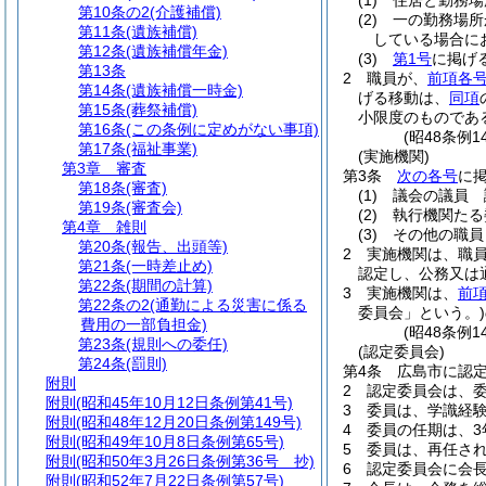
(1)
住居と勤務場
第10条の2
(介護補償)
(2)
一の勤務場所
第11条
(遺族補償)
している場合に
第12条
(遺族補償年金)
(3)
第1号
に掲げ
第13条
2
職員が、
前項各
第14条
(遺族補償一時金)
げる移動は、
同項
第15条
(葬祭補償)
小限度のものであ
第16条
(この条例に定めがない事項)
(昭48条例
第17条
(福祉事業)
(実施機関)
第3章
審査
第3条
次の各号
に
第18条
(審査)
(1)
議会の議員 
第19条
(審査会)
(2)
執行機関たる
第4章
雑則
(3)
その他の職員
第20条
(報告、出頭等)
2
実施機関は、職
第21条
(一時差止め)
認定し、公務又は
第22条
(期間の計算)
3
実施機関は、
前
第22条の2
(通勤による災害に係る
委員会」という。)
費用の一部負担金)
(昭48条例
第23条
(規則への委任)
(認定委員会)
第24条
(罰則)
第4条
広島市に認
附則
2
認定委員会は、委
附則
(昭和45年10月12日条例第41号)
3
委員は、学識経
附則
(昭和48年12月20日条例第149号)
4
委員の任期は、3
附則
(昭和49年10月8日条例第65号)
5
委員は、再任さ
附則
(昭和50年3月26日条例第36号 抄)
6
認定委員会に会
附則
(昭和52年7月22日条例第57号)