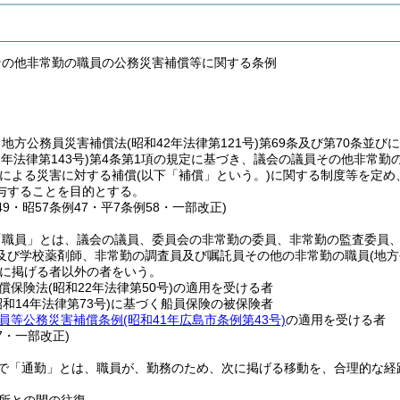
その他非常勤の職員の公務災害補償等に関する条例
、地方公務員災害補償法
(昭和42年法律第121号)
第69条及び第70条並
2年法律第143号)
第4条第1項の規定に基づき、議会の議員その他非常勤
による災害に対する補償
(以下「補償」という。)
に関する制度等を定め
与することを目的とする。
149・昭57条例47・平7条例58・一部改正)
「職員」とは、議会の議員、委員会の非常勤の委員、非常勤の監査委員
及び学校薬剤師、非常勤の調査員及び嘱託員その他の非常勤の職員
(地
に掲げる者以外の者をいう。
償保険法
(昭和22年法律第50号)
の適用を受ける者
昭和14年法律第73号)
に基づく船員保険の被保険者
員等公務災害補償条例
(昭和41年広島市条例第43号)
の適用を受ける者
57・一部改正)
で「通勤」とは、職員が、勤務のため、次に掲げる移動を、合理的な経