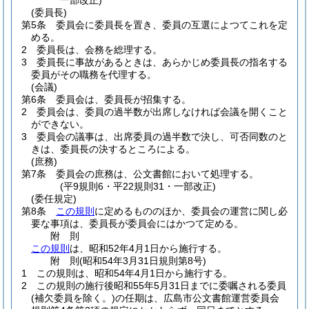
一部改正)
(委員長)
第5条
委員会に委員長を置き、委員の互選によつてこれを定
める。
2
委員長は、会務を総理する。
3
委員長に事故があるときは、あらかじめ委員長の指名する
委員がその職務を代理する。
(会議)
第6条
委員会は、委員長が招集する。
2
委員会は、委員の過半数が出席しなければ会議を開くこと
ができない。
3
委員会の議事は、出席委員の過半数で決し、可否同数のと
きは、委員長の決するところによる。
(庶務)
第7条
委員会の庶務は、公文書館において処理する。
(平9規則6・平22規則31・一部改正)
(委任規定)
第8条
この規則
に定めるもののほか、委員会の運営に関し必
要な事項は、委員長が委員会にはかつて定める。
附
則
この規則
は、昭和52年4月1日から施行する。
附
則
(昭和54年3月31日
規則第8号)
1
この規則は、昭和54年4月1日から施行する。
2
この規則の施行後昭和55年5月31日までに委嘱される委員
(補欠委員を除く。)
の任期は、広島市公文書館運営委員会