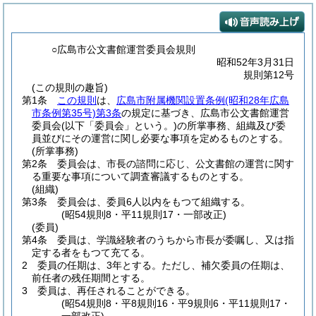
○広島市公文書館運営委員会規則
昭和52年3月31日
規則第12号
(この規則の趣旨)
第1条
この規則
は、
広島市附属機関設置条例
(昭和28年広島
市条例第35号)
第3条
の規定に基づき、広島市公文書館運営
委員会
(以下「委員会」という。)
の所掌事務、組織及び委
員並びにその運営に関し必要な事項を定めるものとする。
(所掌事務)
第2条
委員会は、市長の諮問に応じ、公文書館の運営に関す
る重要な事項について調査審議するものとする。
(組織)
第3条
委員会は、委員6人以内をもつて組織する。
(昭54規則8・平11規則17・一部改正)
(委員)
第4条
委員は、学識経験者のうちから市長が委嘱し、又は指
定する者をもつて充てる。
2
委員の任期は、3年とする。
ただし、補欠委員の任期は、
前任者の残任期間とする。
3
委員は、再任されることができる。
(昭54規則8・平8規則16・平9規則6・平11規則17・