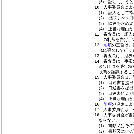
(3)
証明しようと
10
人事委員会によ
(1)
証人として指
(2)
出頭すべき日
(3)
陳述を求めよ
(4)
正当な理由が
11
審査長は、証人
上の制裁を告げ、
12
前項
の宣誓は、
れに署名して行う
13
審査長は、必要
14
審査長は、事案
きは圧迫を受け精
状態を認識するこ
15
人事委員会は、
(1)
口述書を提出
(2)
口述書を提出
(3)
口述書により
(4)
正当な理由が
16
前項
の規定によ
17
人事委員会は、
18
人事委員会が書
ならない。
(1)
書類又はその
(2)
書類又はその