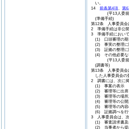
い。
14
前条第4項
、
第6
(平13人委
(準備手続)
第12条
人事委員会
2
準備手続は非公
3
準備手続におい
(1)
口頭審理の期
(2)
事実の整理に
(3)
証拠の整理に
(4)
その他必要な
(平13人委
(調書等)
第13条
人事委員会
した人事委員会の
2
調書には、次に
(1)
事案の表示
(2)
審理等に出席
(3)
審理等の場所
(4)
審理等の公開
(5)
審理等の内容
(6)
証拠調べを行
3
人事委員会は、
(1)
審査請求書及
(2)
当事者から提