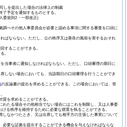
写しを提出した場合の法律上の制裁
終了予定を通知するものとする。
4人委規則2・一部改正)
拠調べその他人事委員会が必要と認める事項に関する審査を口頭に
ければならない。
ただし、公の秩序又は善良の風俗を害するおそれ
撤回することができる。
きる。
所を当事者に通知しなければならない。
ただし、口頭審理の期日に
出席しない場合においても、当該期日の口頭審理を行うことができ
項
の反論書の提出を求めることができる。
この場合においては、答
る。
対質を求めることができる。
にわたる場合その他相当でない場合にはこれを制限し、又は人事委
おける秩序を維持するために必要な措置を執ることができる。
席しなかつたとき、又は出席しても相手方の主張した事実について
、必要な証拠を提出することができる機会を与えなければならな