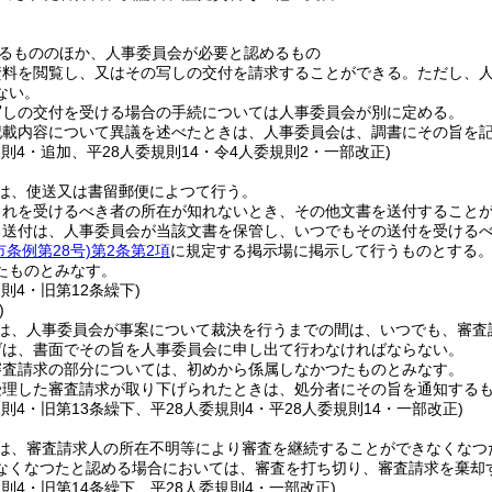
るもののほか、人事委員会が必要と認めるもの
資料を閲覧し、又はその写しの交付を請求することができる。
ただし、
ない。
写しの交付を受ける場合の手続については人事委員会が別に定める。
記載内容について異議を述べたときは、人事委員会は、調書にその旨を
規則4・追加、平28人委規則14・令4人委規則2・一部改正)
は、使送又は書留郵便によつて行う。
これを受けるべき者の所在が知れないとき、その他文書を送付すること
る送付は、人事委員会が当該文書を保管し、いつでもその送付を受ける
市条例第28号)
第2条第2項
に規定する掲示場に掲示して行うものとする
たものとみなす。
規則4・旧第12条繰下)
)
は、人事委員会が事案について裁決を行うまでの間は、いつでも、審査
げは、書面でその旨を人事委員会に申し出て行わなければならない。
審査請求の部分については、初めから係属しなかつたものとみなす。
受理した審査請求が取り下げられたときは、処分者にその旨を通知する
規則4・旧第13条繰下、平28人委規則4・平28人委規則14・一部改正)
は、審査請求人の所在不明等により審査を継続することができなくなつ
なくなつたと認める場合においては、審査を打ち切り、審査請求を棄却
規則4・旧第14条繰下、平28人委規則4・一部改正)