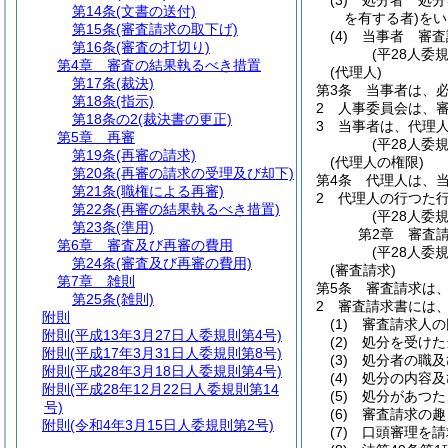
(3)
処分者 処分
第14条
(文書の送付)
を有する者)
をい
第15条
(審査請求の取下げ)
(4)
当事者 審査
第16条
(審査の打切り)
(平28人委
第4章
審査の結果執るべき措置
(代理人)
第17条
(裁決)
第3条
当事者は、
第18条
(指示)
2
人事委員会は、
第18条の2
(裁決書の更正)
3
当事者は、代理
第5章
再審
(平28人委
第19条
(再審の請求)
(代理人の権限)
第20条
(再審の請求の受理及び却下)
第4条
代理人は、
第21条
(職権による再審)
2
代理人の行つた
第22条
(再審の結果執るべき措置)
(平28人委
第23条
(準用)
第2章
審査
第6章
審査及び再審の費用
(平28人委
第24条
(審査及び再審の費用)
(審査請求)
第7章
雑則
第5条
審査請求は
第25条
(雑則)
2
審査請求書には
附則
(1)
審査請求人の
附則
(平成13年3月27日人委規則第4号)
(2)
処分を受けた
附則
(平成17年3月31日人委規則第8号)
(3)
処分者の職及
附則
(平成28年3月18日人委規則第4号)
(4)
処分の内容及
附則
(平成28年12月22日人委規則第14
(5)
処分があつた
号)
(6)
審査請求の趣
附則
(令和4年3月15日人委規則第2号)
(7)
口頭審理を請