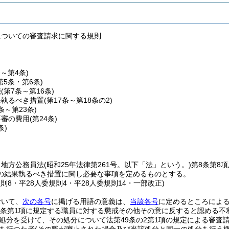
についての審査請求に関する規則
条～第4条)
第5条・第6条)
続
(第7条～第16条)
果執るべき措置
(第17条～第18条の2)
9条～第23条)
再審の費用
(第24条)
条)
、地方公務員法
(昭和25年法律第261号。以下「法」という。)
第8条第8
の結果執るべき措置に関し必要な事項を定めるものとする。
規則8・平28人委規則4・平28人委規則14・一部改正)
おいて、
次の各号
に掲げる用語の意義は、
当該各号
に定めるところによ
9条第1項に規定する職員に対する懲戒その他その意に反すると認める不
処分を受けて、その処分について法第49条の2第1項の規定による審査