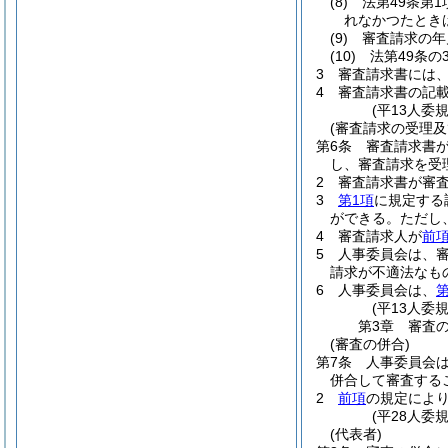
(8)
法第49条第
れなかつたとき
(9)
審査請求の年
(10)
法第49条の
3
審査請求書には
4
審査請求書の記
(平13人委
(審査請求の受理及
第6条
審査請求書
し、審査請求を受
2
審査請求書が審
3
第1項
に規定する
ができる。
ただし
4
審査請求人が
前
5
人事委員会は、
請求が不適法なも
6
人事委員会は、
第
(平13人委
第3章
審査
(審査の併合)
第7条
人事委員会
併合して審査する
2
前項
の規定によ
(平28人委
(代表者)