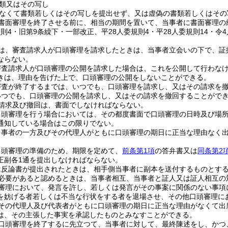
類又はその写し
なくて書類若しくはその写しを提出せず、又は虚偽の書類若しくはその
書面審理を終了させる前に、相当の期間を置いて、当事者に書面審理の
規則4・旧第9条繰下・一部改正、平28人委規則4・平28人委規則14・令
は、審査請求人が口頭審理を請求したときは、当事者立会いの下で、証
ならない。
審査請求人が口頭審理の公開を請求した場合は、これを公開して行わな
きは、理由を告げた上で、口頭審理の公開をしないことができる。
審査が終了するまでは、いつでも、口頭審理を請求し、又はその請求を
いつでも、口頭審理の公開を請求し、又はその請求を撤回することがで
請求及び撤回は、書面でしなければならない。
口頭審理を行う場合においては、その都度書面で口頭審理の日時及び場
通知している場合はこの限りでない。
当事者の一方及びその代理人がともに口頭審理の期日に正当な理由なく
口頭審理の準備のため、期限を定めて、
前条第1項
の答弁書又は
同条第2
正副各1通を提出しなければならない。
は反論書が提出されたときは、相手側当事者に副本を送付するものとす
必要があると認めるときは、当事者相互、当事者と証人又は証人相互の
審理において、発言を許し、若しくは発言がその事案に関係のない事項
を妨げる者若しくは不当な行状をする者を退場させ、その他口頭審理に
その代理人及び代表者がともに口頭審理の期日に正当な理由がなくて出
は、その主張した事実を承認したものとみなすことができる。
口頭審理を終了するに先立つて、当事者に対して、最終陳述をし、かつ