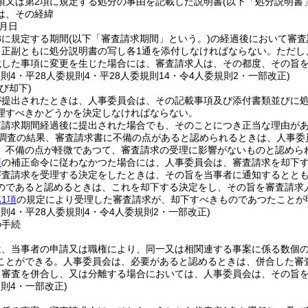
1項又は第2項に規定する処分の事由を記載した説明書
(以下「処分説明書
は、その経緯
月日
3に規定する期間
(以下「審査請求期間」という。)
の経過後において審査
、正副ともに処分説明書の写し各1通を添付しなければならない。
ただし
載した事項に変更を生じた場合には、審査請求人は、その都度、その旨
規則4・平28人委規則4・平28人委規則14・令4人委規則2・一部改正)
び却下)
が提出されたときは、人事委員会は、その記載事項及び添付書類並びに
理すべきかどうかを決定しなければならない。
査請求期間経過後に提出された場合でも、そのことにつき正当な理由が
調査の結果、審査請求書に不備の点があると認められるときは、人事委
、不備の点が軽微であつて、審査請求の受理に影響がないものと認めら
項
の補正命令に従わなかつた場合には、人事委員会は、審査請求を却下
審査請求を受理する決定をしたときは、その旨を当事者に通知するとと
のであると認めるときは、これを却下する決定をし、その旨を審査請求
1項
の規定により受理した審査請求が、却下すべきものであつたことが
規則4・平28人委規則4・令4人委規則2・一部改正)
の手続
は、当事者の申請又は職権により、同一又は相関連する事案に係る数個
ことができる。
人事委員会は、必要があると認めるときは、併合した審
り審査を併合し、又は分離する場合においては、人事委員会は、その旨
規則4・一部改正)