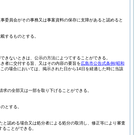
人事委員会がその事務又は事案資料の保存に支障があると認めると
記載するものとする。
ができないときは、公示の方法によつてすることができる。
べき者に交付する旨、又はその内容の要旨を
広島市公告式条例
(昭和
。
この場合においては、掲示された日から14日を経過した時に当該
請求の全部又は一部を取り下げることができる。
ものとする。
たと認める場合又は処分者による処分の取消し、修正等により審査
することができる。