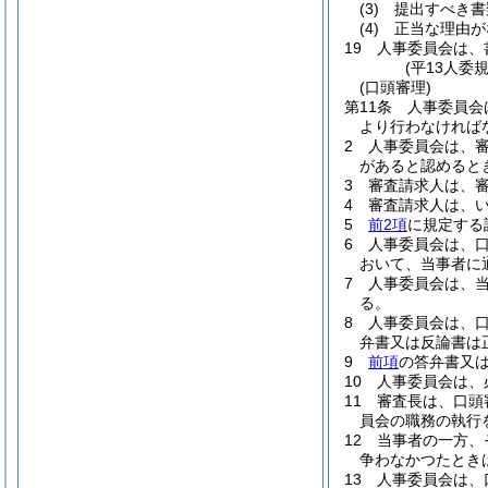
(3)
提出すべき書
(4)
正当な理由が
19
人事委員会は、
(平13人委
(口頭審理)
第11条
人事委員会
より行わなければ
2
人事委員会は、
があると認めると
3
審査請求人は、
4
審査請求人は、
5
前2項
に規定する
6
人事委員会は、
おいて、当事者に
7
人事委員会は、
る。
8
人事委員会は、
弁書又は反論書は
9
前項
の答弁書又
10
人事委員会は、
11
審査長は、口頭
員会の職務の執行
12
当事者の一方、
争わなかつたとき
13
人事委員会は、