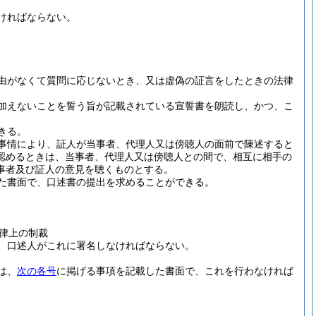
ければならない。
由がなくて質問に応じないとき、又は虚偽の証言をしたときの法律
加えないことを誓う旨が記載されている宣誓書を朗読し、かつ、こ
きる。
事情により、証人が当事者、代理人又は傍聴人の面前で陳述すると
認めるときは、当事者、代理人又は傍聴人との間で、相互に相手の
事者及び証人の意見を聴くものとする。
た書面で、口述書の提出を求めることができる。
律上の制裁
、口述人がこれに署名しなければならない。
は、
次の各号
に掲げる事項を記載した書面で、これを行わなければ