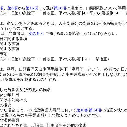
項
、
第8項
から
第16項
まで及び
第18項
の規定は、口頭審理について準用
規則4・旧第10条繰下・一部改正、平28人委規則4・平28人委規則14・一
は、必要があると認めるときは、人事委員会の委員又は事務局職員をし
開で行うものとする。
ては、当事者は、
次の各号
に掲げる事項を協議しなければならない。
日に関する事項
関する事項
関する事項
事項
規則4・旧第11条繰下・一部改正、平28人委規則14・一部改正)
は、審尋、口頭審理又は準備手続
(以下「審理等」という。)
を行つた日
委員又は事務局長及び調書を作成した事務局職員が記名押印しなければ
掲げる事項を記載するものとする。
した当事者及び代理人の氏名
及び年月日
又は非公開の別
の概要
つた場合には、その記録
(証人尋問において
第10条第14項
の措置を執つ
次に掲げるものを事案資料として取りまとめるものとする。
び添付書類
出された答弁書、反論書、証拠資料その他の文書