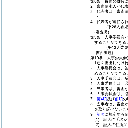
第8条
審査の併合
2
審査請求人が代
3
代表者は、審査
い。
4
代表者が選任さ
(平28人委
(審査長)
第9条
人事委員会
することができる
(平13人委
(書面審理)
第10条
人事委員会
1通を提出しなけ
2
人事委員会は、
めることができる
3
人事委員会は、
4
人事委員会は、
5
当事者は、審査
6
人事委員会は、
7
第4項
及び
前項
の
8
当事者は、審査
を取り調べないこ
9
前項
に規定する
(1)
証人の氏名及
(2)
証人の住所又