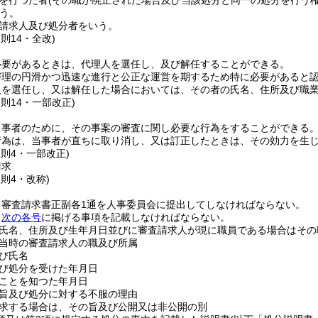
を行つた者
(その職が廃止された場合及び当該処分と同一の処分を行う
う。
請求人及び処分者をいう。
規則14・全改)
必要があるときは、代理人を選任し、及び解任することができる。
審理の円滑かつ迅速な進行と公正な運営を期するため特に必要があると
人を選任し、又は解任した場合においては、その者の氏名、住所及び職
規則14・一部改正)
当事者のために、その事案の審査に関し必要な行為をすることができる
行為は、当事者が直ちに取り消し、又は訂正したときは、その効力を生
規則4・一部改正)
請求
規則4・改称)
、審査請求書正副各1通を人事委員会に提出してしなければならない。
、
次の各号
に掲げる事項を記載しなければならない。
氏名、住所及び生年月日並びに審査請求人が現に職員である場合はその
当時の審査請求人の職及び所属
び氏名
び処分を受けた年月日
ことを知つた年月日
旨及び処分に対する不服の理由
求する場合は、その旨及び公開又は非公開の別