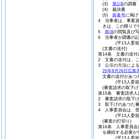
(3)
第1項
の調書
(4)
裁決書
(5)
前各号
に掲げ
4
当事者は、事案
きは、この限りで
5
前項
の閲覧及び
6
当事者が調書の
(平13人委
(文書の送付)
第14条
文書の送付
2
文書の送付は、
3
公示の方法によ
25年8月26日広島
文書の送付があつ
(平13人委
(審査請求の取下げ
第15条
審査請求人
2
審査請求の取下
3
取下げのあつた
4
人事委員会は、
(平13人委
(審査の打切り)
第16条
人事委員会
を継続する必要が
(平13人委