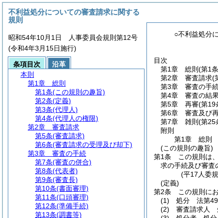
不利益処分についての審査請求に関する
規則
○不利益処分
昭和54年10月1日 人事委員会規則第12号
(令和4年3月15日施行)
目次
条項目次
沿革
第1章
総則
(第1
本則
第2章
審査請求
(
第1章
総則
第3章
審査の手
第1条
(この規則の趣旨)
第4章
審査の結
第2条
(定義)
第5章
再審
(第1
第3条
(代理人)
第6章
審査及び
第4条
(代理人の権限)
第7章
雑則
(第25
第2章
審査請求
附則
第5条
(審査請求)
第1章
総則
第6条
(審査請求の受理及び却下)
(この規則の趣旨)
第3章
審査の手続
第1条
この規則は
第7条
(審査の併合)
求の手続及び審査
第8条
(代表者)
(平17人委
第9条
(審査長)
(定義)
第10条
(書面審理)
第2条
この規則に
第11条
(口頭審理)
(1)
処分 法第4
第12条
(準備手続)
(2)
審査請求人 
第13条
(調書等)