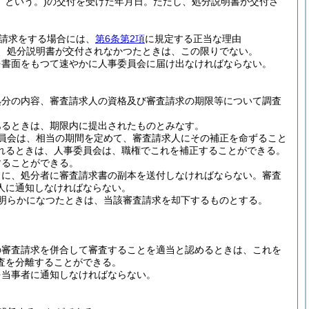
」という。)
の交付を受けた年月日。
ただし、処分説明書が交付さ
請求をする場合には、
第6条第2項
に規定する正当な理由
、処分説明書が交付されなかつたときは、この限りでない。
を書面をもつて速やかに人事委員会に届け出なければならない。
処分の内容、審査請求人の資格及び審査請求の期限等について調査
あるときは、期限内に提出されたものとみなす。
員会は、相当の期間を定めて、審査請求人にその補正を命ずること
れるときは、人事委員会は、職権でこれを補正することができる。
することができる。
もに、処分者に審査請求書の副本を送付しなければならない。
審査
人に通知しなければならない。
明らかになつたときは、当該審査請求を却下するものとする。
の審査請求を併合して審査することを適当と認めるときは、これを
査を分離することができる。
を当事者に通知しなければならない。