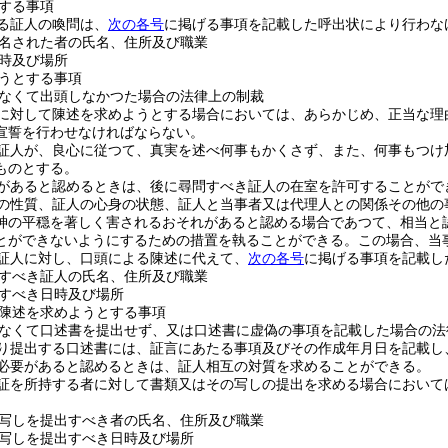
する事項
る証人の喚問は、
次の各号
に掲げる事項を記載した呼出状により行わな
名された者の氏名、住所及び職業
時及び場所
うとする事項
なくて出頭しなかつた場合の法律上の制裁
に対して陳述を求めようとする場合においては、あらかじめ、正当な理
宣誓を行わせなければならない。
証人が、良心に従つて、真実を述べ何事もかくさず、また、何事もつけ
ものとする。
があると認めるときは、後に尋問すべき証人の在室を許可することがで
の性質、証人の心身の状態、証人と当事者又は代理人との関係その他の
神の平穏を著しく害されるおそれがあると認める場合であつて、相当と
とができないようにするための措置を執ることができる。
この場合、当
証人に対し、口頭による陳述に代えて、
次の各号
に掲げる事項を記載し
すべき証人の氏名、住所及び職業
すべき日時及び場所
陳述を求めようとする事項
なくて口述書を提出せず、又は口述書に虚偽の事項を記載した場合の法
り提出する口述書には、証言にあたる事項及びその作成年月日を記載し
必要があると認めるときは、証人相互の対質を求めることができる。
証を所持する者に対して書類又はその写しの提出を求める場合において
写しを提出すべき者の氏名、住所及び職業
写しを提出すべき日時及び場所