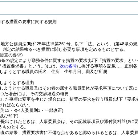
関する措置の要求に関する規則
、地方公務員法
(昭和25年法律第261号。以下「法」という。)
第48条の
、判定の結果執るべき措置に関し必要な事項を定めるものとする。
措置の要求)
6条の規定により勤務条件に関する措置の要求
(以下「措置の要求」とい
「措置要求書」という。)
には、
次の各号
に掲げる事項を記載し、正副各
しようとする職員の氏名、住所、生年月日、職及び所属
しようとする理由
しようとする職員又はその者の属する職員団体が要求事項について既に
つた場合には、その交渉経過の概要
載した事項に変更を生じた場合には、措置の要求を行う職員
(以下「要求
ければならない。
規則13・令4人委規則1・一部改正)
及び却下)
が提出されたときは、人事委員会は、その記載事項及び添付資料並びに
うものとする。
調査の結果、措置要求書に不備な点があると認められるときは、人事委