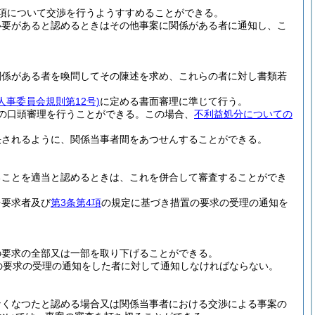
項について交渉を行うようすすめることができる。
必要があると認めるときはその他事案に関係がある者に通知し、こ
関係がある者を喚問してその陳述を求め、これらの者に対し書類若
人事委員会規則第12号)
に定める書面審理に準じて行う。
の口頭審理を行うことができる。
この場合、
不利益処分についての
決されるように、関係当事者間をあつせんすることができる。
ることを適当と認めるときは、これを併合して審査することができ
を要求者及び
第3条第4項
の規定に基づき措置の要求の受理の通知を
の要求の全部又は一部を取り下げることができる。
の要求の受理の通知をした者に対して通知しなければならない。
なくなつたと認める場合又は関係当事者における交渉による事案の