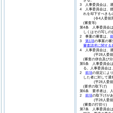
きる。
3
人事委員会は、
4
人事委員会は、
れを却下すべきも
(令4人委規
(審査等)
第4条
人事委員会
しくはその写しの
2
事案の審査は、
3
第1項
の事案の審
審査請求に関する
4
人事委員会は、
(平28人委
(審査の併合及び分
第5条
人事委員会
る。
人事委員会は
2
前項
の規定によ
した者に対して通
(平28人委
(要求の取下げ)
第6条
要求者は、
2
前項
の取下げが
(平28人委
(審査の打切り)
第7条
人事委員会