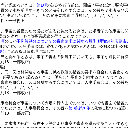
適当と認めるときは、
第1項
の決定を行う前に、関係当事者に対し要求事
措置の要求を受理すべきものと決定した場合には、その旨を要求者及び
のと決定した場合には、その旨を要求者に通知しなければならない。
則1・一部改正)
は、事案の審査のため必要があると認めるときは、要求者その他事案に
提出を求め、その他事実調査を行うことができる。
前項
のほか
不利益処分についての審査請求に関する規則
(昭和54年広島市
査のため、人事委員会は、必要があると認めるときは、公開又は非公開
規則
に定める口頭審理に準じて行う。
適当と認めるときは、事案の審査の係属中においても、事案が適切に解
規則13・一部改正)
離)
は、同一又は相関連する事案に係る数個の措置の要求を併合して審査す
、必要があると認めるときは、併合した審査を分離することができる。
り審査を併合し、又は分離する場合においては、人事委員会は、その旨
知しなければならない。
規則13・一部改正)
人事委員会が事案について判定を行うまでの間は、いつでも書面で措置
あつたときは、人事委員会は、その旨を
第3条第4項
の規定に基づき措置
規則13・一部改正)
は、要求者の死亡、所在不明等により事案の審査を継続することができ