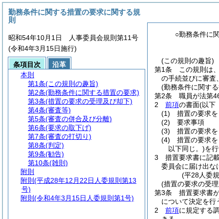
勤務条件に関する措置の要求に関する規
則
○勤務条件に
昭和54年10月1日 人事委員会規則第11号
(令和4年3月15日施行)
(この規則の趣旨)
条項目次
沿革
第1条
この規則は
本則
の手続並びに審査
第1条
(この規則の趣旨)
(勤務条件に関する
第2条
(勤務条件に関する措置の要求)
第2条
職員が法第4
第3条
(措置の要求の受理及び却下)
2
前項
の書面
(以下
第4条
(審査等)
(1)
措置の要求を
第5条
(審査の併合及び分離)
(2)
要求事項
第6条
(要求の取下げ)
(3)
措置の要求を
第7条
(審査の打切り)
(4)
措置の要求を
第8条
(判定)
以下同じ。)
を行
第9条
(勧告)
3
措置要求書に記
第10条
(雑則)
委員会に届け出な
附則
(平28人委
附則
(平成28年12月22日人委規則第13
(措置の要求の受理
号)
第3条
措置要求書
附則
(令和4年3月15日人委規則第1号)
について決定を行
2
前項
に規定する