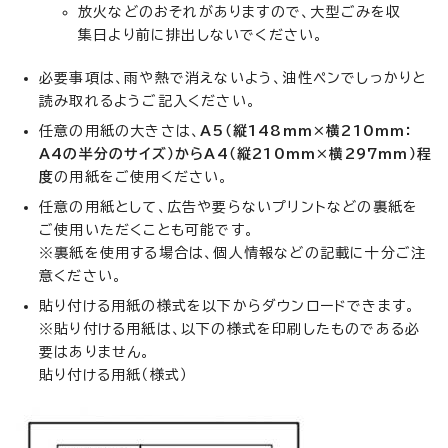
放火などのおそれがありますので、大型ごみを収
集日より前に排出しないでください。
必要事項は、雨や熱で消えないよう、油性ペンでしっかりと
読み取れるようご記入ください。
任意の用紙の大きさは、
A5（縦
148mm×横210mm：
A4の半分のサイズ）からA4（縦210mm×横297mm）程
度
の用紙をご使用ください。
任意の用紙として、広告や要らないプリントなどの裏紙を
ご使用いただくことも可能です。
※裏紙を使用する場合は、個人情報などの記載に十分ご注
意ください。
貼り付ける用紙の様式を以下からダウンロードできます。
※貼り付ける用紙は、以下の様式を印刷したものである必
要はありません。
貼り付ける用紙（様式）