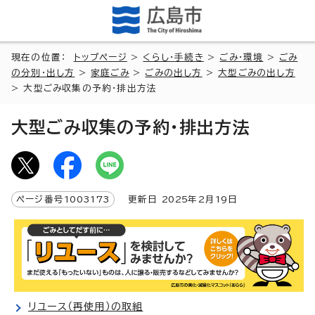
現在の位置：
トップページ
>
くらし・手続き
>
ごみ・環境
>
ごみ
の分別・出し方
>
家庭ごみ
>
ごみの出し方
>
大型ごみの出し方
> 大型ごみ収集の予約・排出方法
大型ごみ収集の予約・排出方法
ページ番号
1003173
更新日
2025
年2月
19
日
リユース（再使用）の取組