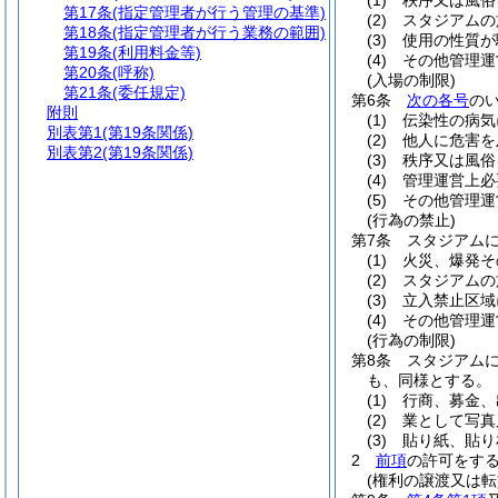
(1)
秩序又は風俗
第17条
(指定管理者が行う管理の基準)
(2)
スタジアムの
第18条
(指定管理者が行う業務の範囲)
(3)
使用の性質が
第19条
(利用料金等)
(4)
その他管理運
第20条
(呼称)
(入場の制限)
第21条
(委任規定)
第6条
次の各号
の
附則
(1)
伝染性の病気
別表第1
(第19条関係)
(2)
他人に危害を
別表第2
(第19条関係)
(3)
秩序又は風俗
(4)
管理運営上必
(5)
その他管理運
(行為の禁止)
第7条
スタジアム
(1)
火災、爆発そ
(2)
スタジアムの
(3)
立入禁止区域
(4)
その他管理運
(行為の制限)
第8条
スタジアム
も、同様とする。
(1)
行商、募金、
(2)
業として写真
(3)
貼り紙、貼り
2
前項
の許可をす
(権利の譲渡又は転