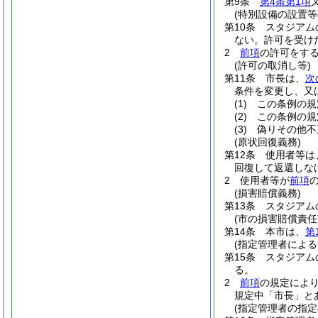
第9条
第4条第1項
(特別設備の設置等
第10条
スタジアム
ない。
許可を受け
2
前項
の許可をす
(許可の取消し等)
第11条
市長は、
次
条件を変更し、又
(1)
この条例の規
(2)
この条例の規
(3)
偽りその他不
(原状回復義務)
第12条
使用者等は
回復して返還しな
2
使用者等が
前項
(損害賠償義務)
第13条
スタジアム
(市の損害賠償責任
第14条
本市は、
第
(指定管理者による
第15条
スタジアム
る。
2
前項
の規定によ
規定中「市長」と
(指定管理者の指定