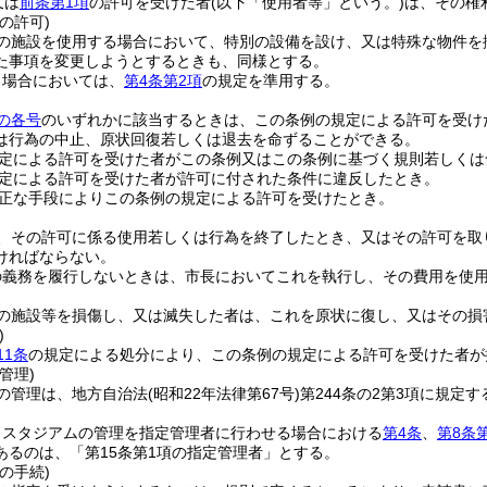
又は
前条第1項
の許可を受けた者
(以下「使用者等」という。)
は、その権
の許可)
の施設を使用する場合において、特別の設備を設け、又は特殊な物件を
た事項を変更しようとするときも、同様とする。
る場合においては、
第4条第2項
の規定を準用する。
の各号
のいずれかに該当するときは、この条例の規定による許可を受け
は行為の中止、原状回復若しくは退去を命ずることができる。
定による許可を受けた者がこの条例又はこの条例に基づく規則若しくは
定による許可を受けた者が許可に付された条件に違反したとき。
正な手段によりこの条例の規定による許可を受けたとき。
、その許可に係る使用若しくは行為を終了したとき、又はその許可を取
ければならない。
の義務を履行しないときは、市長においてこれを執行し、その費用を使
の施設等を損傷し、又は滅失した者は、これを原状に復し、又はその損
)
11条
の規定による処分により、この条例の規定による許可を受けた者が
管理)
の管理は、地方自治法
(昭和22年法律第67号)
第244条の2第3項に規定
りスタジアムの管理を指定管理者に行わせる場合における
第4条
、
第8条
あるのは、「第15条第1項の指定管理者」とする。
の手続)