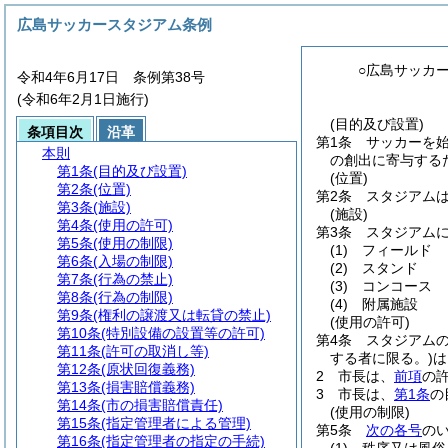
広島サッカースタジアム条例
○広島サッカ
令和4年6月17日 条例第38号
(令和6年2月1日施行)
(目的及び設置)
条項目次
沿革
第1条
サッカーを
本則
の創出に寄与する
第1条
(目的及び設置)
(位置)
第2条
(位置)
第2条
スタジアムは
第3条
(施設)
(施設)
第4条
(使用の許可)
第3条
スタジアム
第5条
(使用の制限)
(1)
フィールド
第6条
(入場の制限)
(2)
スタンド
第7条
(行為の禁止)
(3)
コンコース
第8条
(行為の制限)
(4)
附属施設
第9条
(権利の譲渡又は転貸の禁止)
(使用の許可)
第10条
(特別設備の設置等の許可)
第4条
スタジアム
第11条
(許可の取消し等)
する者に限る。)
は
第12条
(原状回復義務)
2
市長は、
前項
の
第13条
(損害賠償義務)
3
市長は、
第1条
の
第14条
(市の損害賠償責任)
(使用の制限)
第15条
(指定管理者による管理)
第5条
次の各号
の
第16条
(指定管理者の指定の手続)