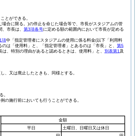
ることができる。
む場合に限る。)
の停止を命じた場合等で、市長がスタジアムの管
間、市長は、
第3項各号
に定める額の範囲内において市長が定める
1項
中「指定管理者にスタジアムの使用に係る料金
(以下「利用料
るのは「使用料」と、「指定管理者」とあるのは「市長」と、
第5
長は、特別の理由があると認めるときは、使用料」と、
別表第1
及
更し、又は廃止したときも、同様とする。
る。
条例の施行前においても行うことができる。
金額
平日
土曜日、日曜日又は休日
円
円