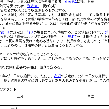
の許可を受けた者又は駐車場を使用する者
別表第1
に掲げる額
の許可を受けた者
別表第2
に掲げる額
定管理者の収入として収受させるものとする。
市長の承認を受けて定める基準により、利用料金を減免し、又は返還す
定を取り消し、又は管理の業務の全部若しくは一部
(利用料金の収受を含
り、新たに指定管理者を指定し、又は当該停止の期間が終了するまでの
する。
び
第5項
の規定は、
前項
の場合について準用する。
この場合において、
第
あるのは「市長にスタジアムの使用料」と、
第2項
中「利用料金」とあ
は、市長の承認を受けて定める基準により、利用料金」とあるのは「市
額」とあるのは「使用料の額」と読み替えるものとする。
タジアムの呼称を定めることができる。
規定により呼称を定めたときは、これを告示するものとする。
これを変
施行に関し必要な事項は、規則で定める。
6年2月1日から施行する。
ただし、
次項
の規定は、公布の日から施行す
続、指定管理者の指定に関し必要な行為その他必要な準備行為は、この
及びスタンド
区分
単位
タンド
大人