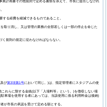
事業計画書その他規則で定める書類を添えて、市長に提出しなけれ
い。
要する経費を縮減できるものであること。
定を取り消し、又は管理の業務の全部若しくは一部の停止を命じた
づく規則の規定に従わなければならない。
項
及び
第3項第1号
において同じ。)
は、指定管理者にスタジアムの使
他これらに類する金銭
(以下「入場料等」という。)
を徴収しない場
(駐車場を使用する者にあっては、当該使用に係る利用料金は後納)
。
理者が市長の承認を受けて定める額とする。