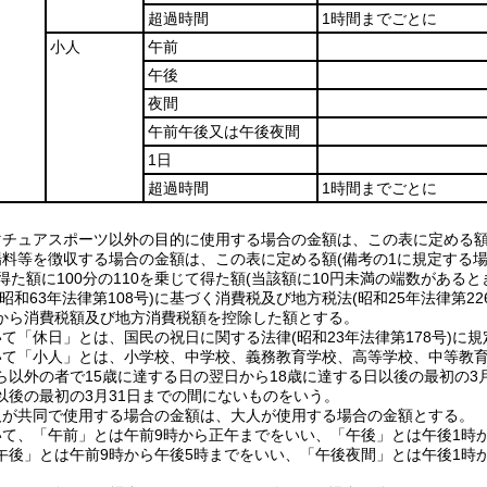
超過時間
1時間までごとに
小人
午前
午後
夜間
午前午後又は午後夜間
1日
超過時間
1時間までごとに
マチュアスポーツ以外の目的に使用する場合の金額は、この表に定める額
場料等を徴収する場合の金額は、この表に定める額(備考の1に規定する場
て得た額に100分の110を乗じて得た額(当該額に10円未満の端数があ
昭和63年法律第108号)に基づく消費税及び地方税法(昭和25年法律第
から消費税額及び地方消費税額を控除した額とする。
て「休日」とは、国民の祝日に関する法律(昭和23年法律第178号)に
いて「小人」とは、小学校、中学校、義務教育学校、高等学校、中等教
ら以外の者で15歳に達する日の翌日から18歳に達する日以後の最初の3
以後の最初の3月31日までの間にないものをいう。
人が共同で使用する場合の金額は、大人が使用する場合の金額とする。
いて、「午前」とは午前9時から正午までをいい、「午後」とは午後1時
午後」とは午前9時から午後5時までをいい、「午後夜間」とは午後1時か