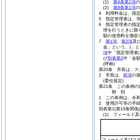
(1)
第4条第1項
(2)
第8条第1項
4
利用料金は、指
5
指定管理者は、
6
指定管理者の指
理を行うときに限
額の使用料を徴収
7
第1項
、
第2項
及
金」という。)
」と
項
中「指定管理者
び
別表第2
中「金
(呼称)
第20条
市長は、ス
2
市長は、
前項
の
(委任規定)
第21条
この条例の
附
則
1
この条例は、令和
2
使用許可等の手
別表第1
(第19条関係)
(1) フィールド
フィールド及びス