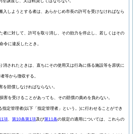
利を譲渡し、又は転貸してはならない。
搬入しようとする者は、あらかじめ市長の許可を受けなければなら
た者に対して、許可を取り消し、その効力を停止し、若しくはその
命令に違反したとき。
り消されたときは、直ちにその使用又は行為に係る施設等を原状に
用者等から徴収する。
害を賠償しなければならない。
損害を受けることがあっても、その賠償の責めを負わない。
する指定管理者
(以下「指定管理者」という。)
に行わせることができ
第1項
、
第10条第1項
及び
第11条
の規定の適用については、これらの