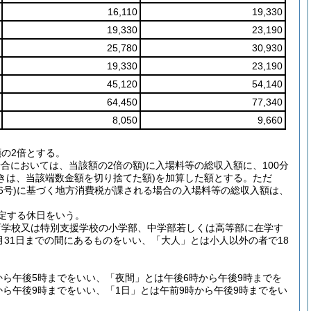
16,110
19,330
19,330
23,190
25,780
30,930
19,330
23,190
45,120
54,140
64,450
77,340
8,050
9,660
の2倍とする。
合においては、当該額の2倍の額)に入場料等の総収入額に、100分
るときは、当該端数金額を切り捨てた額)を加算した額とする。ただ
226号)に基づく地方消費税が課される場合の入場料等の総収入額は、
規定する休日をいう。
育学校又は特別支援学校の小学部、中学部若しくは高等部に在学す
月31日までの間にあるものをいい、「大人」とは小人以外の者で18
から午後5時までをいい、「夜間」とは午後6時から午後9時までを
ら午後9時までをいい、「1日」とは午前9時から午後9時までをい