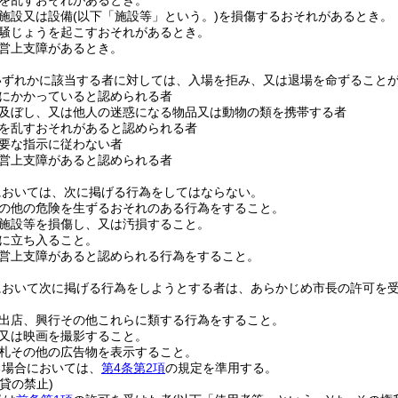
を乱すおそれがあるとき。
施設又は設備
(以下「施設等」という。)
を損傷するおそれがあるとき。
騒じょうを起こすおそれがあるとき。
営上支障があるとき。
いずれかに該当する者に対しては、入場を拒み、又は退場を命ずること
にかかっていると認められる者
及ぼし、又は他人の迷惑になる物品又は動物の類を携帯する者
を乱すおそれがあると認められる者
要な指示に従わない者
営上支障があると認められる者
においては、次に掲げる行為をしてはならない。
の他の危険を生ずるおそれのある行為をすること。
施設等を損傷し、又は汚損すること。
に立ち入ること。
営上支障があると認められる行為をすること。
において次に掲げる行為をしようとする者は、あらかじめ市長の許可を
出店、興行その他これらに類する行為をすること。
又は映画を撮影すること。
札その他の広告物を表示すること。
る場合においては、
第4条第2項
の規定を準用する。
貸の禁止)