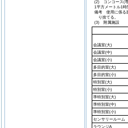
(2) コンコース
1平方メートル1時
備考 使用に係る
り捨てる。
(3) 附属施設
会議室
(大)
会議室
(中)
会議室
(小)
多目的室
(大)
多目的室
(小)
特別室
(大)
特別室
(小)
準特別室
(大)
準特別室
(中)
準特別室
(小)
センサリールーム
ラウンジA