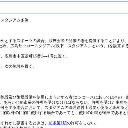
ースタジアム条例
始めとするスポーツの試合、競技会等の開催の場を提供することにより
ため、広島サッカースタジアム
(以下「スタジアム」という。)
を設置す
、広島市中区基町15番2―1号に置く。
に、次の施設を置く。
の施設及び附属設備を使用しようとする者
(コンコースにあってはその一
、あらかじめ市長の許可を受けなければならない。
許可を受けた事項を
許可をする場合において、スタジアムの管理運営上必要があると認める
目的以外の目的に使用する場合であっても、使用の用途が適当であると
いずれかに該当するときは、
前条第1項
の許可をしない。