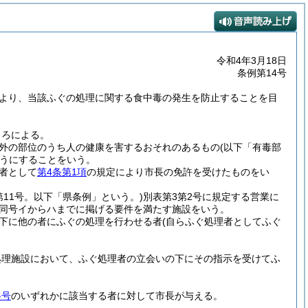
令和4年3月18日
条例第14号
より、当該ふぐの処理に関する食中毒の発生を防止することを目
ころによる。
外の部位のうち人の健康を害するおそれのあるもの
(以下「有毒部
うにすることをいう。
者として
第4条第1項
の規定により市長の免許を受けたものをい
第11号。以下「県条例」という。)
別表第3第2号に規定する営業に
、同号イからハまでに掲げる要件を満たす施設をいう。
下に他の者にふぐの処理を行わせる者
(自らふぐ処理者としてふぐ
処理施設において、ふぐ処理者の立会いの下にその指示を受けてふ
各号
のいずれかに該当する者に対して市長が与える。