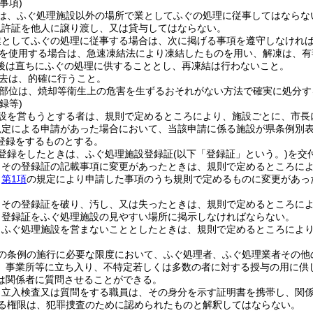
事項)
は、ふぐ処理施設以外の場所で業としてふぐの処理に従事してはならな
免許証を他人に譲り渡し、又は貸与してはならない。
業としてふぐの処理に従事する場合は、次に掲げる事項を遵守しなけれ
を使用する場合は、急速凍結法により凍結したものを用い、解凍は、有
後は直ちにふぐの処理に供することとし、再凍結は行わないこと。
去は、的確に行うこと。
部位は、焼却等衛生上の危害を生ずるおそれがない方法で確実に処分す
録等)
設を営もうとする者は、規則で定めるところにより、施設ごとに、市長
規定による申請があった場合において、当該申請に係る施設が県条例別表
登録をするものとする。
登録をしたときは、ふぐ処理施設登録証
(以下「登録証」という。)
を交
、その登録証の記載事項に変更があったときは、規則で定めるところに
、
第1項
の規定により申請した事項のうち規則で定めるものに変更があっ
、その登録証を破り、汚し、又は失ったときは、規則で定めるところに
、登録証をふぐ処理施設の見やすい場所に掲示しなければならない。
、ふぐ処理施設を営まないこととしたときは、規則で定めるところによ
の条例の施行に必要な限度において、ふぐ処理者、ふぐ処理業者その他
、事業所等に立ち入り、不特定若しくは多数の者に対する授与の用に供
は関係者に質問させることができる。
り立入検査又は質問をする職員は、その身分を示す証明書を携帯し、関
る権限は、犯罪捜査のために認められたものと解釈してはならない。