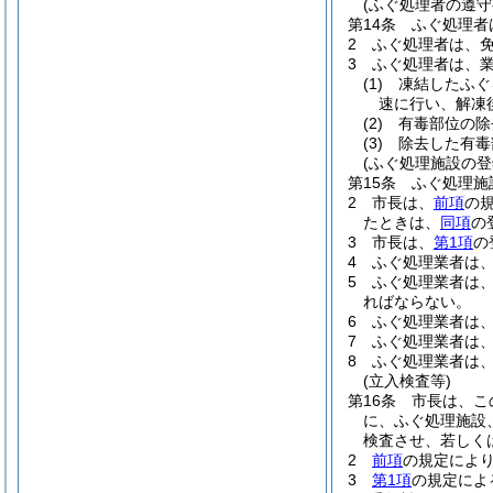
(ふぐ処理者の遵守
第14条
ふぐ処理者
2
ふぐ処理者は、
3
ふぐ処理者は、
(1)
凍結したふぐ
速に行い、解凍
(2)
有毒部位の除
(3)
除去した有毒
(ふぐ処理施設の登
第15条
ふぐ処理施
2
市長は、
前項
の
たときは、
同項
の
3
市長は、
第1項
の
4
ふぐ処理業者は
5
ふぐ処理業者は
ればならない。
6
ふぐ処理業者は
7
ふぐ処理業者は
8
ふぐ処理業者は
(立入検査等)
第16条
市長は、こ
に、ふぐ処理施設
検査させ、若しく
2
前項
の規定によ
3
第1項
の規定によ