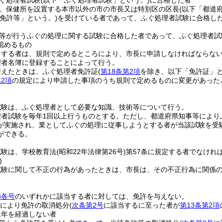
ぐ処理者試験
(以下「ふぐ処理者試験」という。)
に合格した者
、保健所を設置する本市以外の市の市長又は特別区の区長
(以下「都道
「免許等」という。)
を受けている者であって、ふぐ処理者試験に合格し
等が行うふぐの処理に関する試験に合格した者であって、ふぐ処理者試
認めるもの
とする者は、規則で定めるところにより、市長に申請しなければならな
理者名簿に登録することによって行う。
与えたときは、ふぐ処理者免許証
(
第18条第2項
を除き、以下「免許証」と
2項
の規定により申請した事項のうち規則で定めるものに変更があった
試験は、ふぐ処理者として必要な知識、技術等について行う。
理者試験を毎年1回以上行うものとする。
ただし、都道府県知事等により
が実施され、業としてふぐの処理に従事しようとする者が当該試験を受
ができる。
試験は、学校教育法
(昭和22年法律第26号)
第57条に規定する者でなけれ
)
試験に関して不正の行為があったときは、市長は、その不正行為に関係
。
の各号
のいずれかに該当する者に対しては、免許を与えない。
により免許の取消処分
(
次条第2号
に該当するに至った者が
第13条第2項
1年を経過しない者