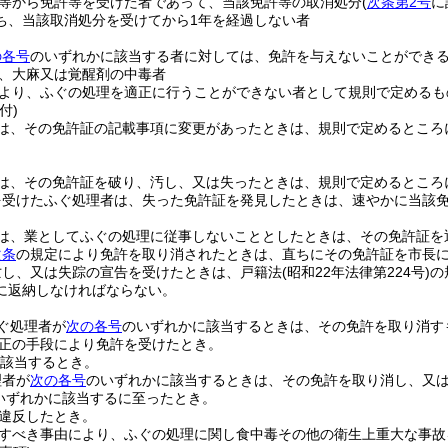
等から免許等を受けた者であって、当該免許等の取消処分
(
次条第2号
に
ち、当該取消処分を受けてから1年を経過しない者
の各号
のいずれかに該当する者に対しては、免許を与えないことができ
、大麻又は覚醒剤の中毒者
より、ふぐの処理を適正に行うことができない者として規則で定めるも
付)
は、その免許証の記載事項に変更があったときは、規則で定めるところ
は、その免許証を破り、汚し、又は失ったときは、規則で定めるところ
を受けたふぐ処理者は、失った免許証を発見したときは、速やかに当該
は、業としてふぐの処理に従事しないこととしたときは、その免許証を
次条
の規定により免許を取り消されたときは、直ちにその免許証を市長
亡し、又は失踪の宣告を受けたときは、戸籍法
(昭和22年法律第224号)
の
に返納しなければならない。
ぐ処理者が
次の各号
のいずれかに該当するときは、その免許を取り消す
正の手段により免許を受けたとき。
該当するとき。
理者が
次の各号
のいずれかに該当するときは、その免許を取り消し、又
いずれかに該当するに至ったとき。
違反したとき。
すべき事由により、ふぐの処理に関し食中毒その他の衛生上重大な事故