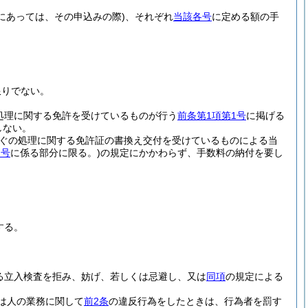
にあっては、その申込みの際)
、それぞれ
当該各号
に定める額の手
限りでない。
処理に関する免許を受けているものが行う
前条第1項第1号
に掲げる
しない。
ぐの処理に関する免許証の書換え交付を受けているものによる当
同号
に係る部分に限る。)
の規定にかかわらず、手数料の納付を要し
する。
る立入検査を拒み、妨げ、若しくは忌避し、又は
同項
の規定による
は人の業務に関して
前2条
の違反行為をしたときは、行為者を罰す