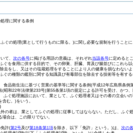
の処理に関する条例
、ふぐの処理
(業として行うものに限る。)
に関し必要な規制を行うことに
おいて、
次の各号
に掲げる用語の意義は、それぞれ
当該各号
に定めると
ふぐを食用に供する目的で、その卵巣、肝臓、胃及び腸並びにこれら以
除去をし、又はその塩蔵処理をすることにより人の健康を損なわないよ
ふぐの種類の鑑別に関する知識及び有毒部位を除去する技術等を有する
 食品衛生法に基づく営業の基準等に関する条例
(平成12年広島県条例
法
(昭和22年法律第233号)
第55条第1項の規定による許可を受け、かつ
 ふぐ処理施設において、業として、ふぐ処理者又はその者の立会いの
を含む。)
をいう。
)
以外の者は、業としてふぐの処理に従事してはならない。
ただし、ふぐ
る場合は、この限りでない。
の免許
(
第2号
及び
第18条第1項
を除き、以下「免許」という。)
は、
次の