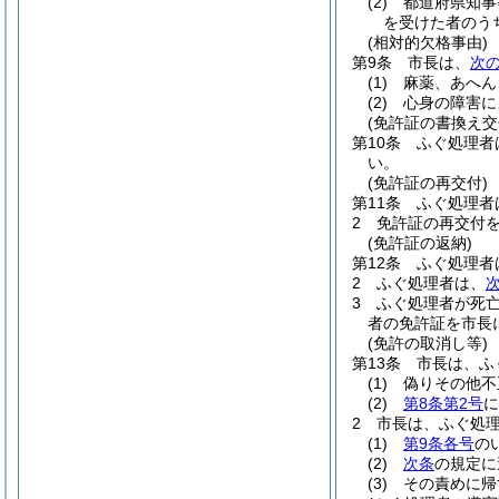
(2)
都道府県知事
を受けた者のう
(相対的欠格事由)
第9条
市長は、
次
(1)
麻薬、あへん
(2)
心身の障害に
(免許証の書換え交
第10条
ふぐ処理者
い。
(免許証の再交付)
第11条
ふぐ処理者
2
免許証の再交付
(免許証の返納)
第12条
ふぐ処理者
2
ふぐ処理者は、
3
ふぐ処理者が死
者の免許証を市長
(免許の取消し等)
第13条
市長は、ふ
(1)
偽りその他不
(2)
第8条第2号
に
2
市長は、ふぐ処
(1)
第9条各号
の
(2)
次条
の規定に
(3)
その責めに帰