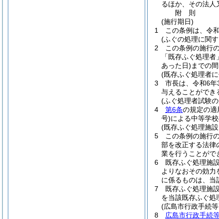
るほか、その法人
附
則
(施行期日)
1
この条例は、令和
(ふぐの処理に関す
2
この条例の施行
「既存ふぐ処理者
あった日)
までの間
(既存ふぐ処理者に
3
市長は、令和6年
与えることができ
(ふぐ処理者試験の
4
第6条
の規定の適
号)
による中等学校
(既存ふぐ処理施設
5
この条例の施行
部を改正する法律
業を行うことがで
6
既存ふぐ処理施
よりなおその効力
に係るものは、当
7
既存ふぐ処理施
を当該既存ふぐ処
(広島市行政手続
8
広島市行政手続