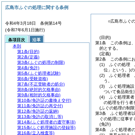
広島市ふぐの処理に関する条例
○広島市ふぐ
令和4年3月18日 条例第14号
(令和7年6月1日施行)
(目的)
条項目次
沿革
第1条
この条例は
本則
的とする。
第1条
(目的)
(定義)
第2条
(定義)
第2条
この条例に
第3条
(ふぐの処理の制限)
(1)
ふぐの処理 
第4条
(免許)
位」という。)
の
第5条
(ふぐ処理者試験)
(2)
ふぐ処理者 
第6条
(受験資格)
う。
第7条
(不正受験者の処分)
(3)
ふぐ処理施設
第8条
(絶対的欠格事由)
ついて食品衛生
第9条
(相対的欠格事由)
(4)
ふぐ処理業者
第10条
(免許証の書換え交付)
の処理を行う者
第11条
(免許証の再交付)
(ふぐの処理の制限
第12条
(免許証の返納)
第3条
ふぐ処理者
第13条
(免許の取消し等)
ぐの処理に従事す
第14条
(ふぐ処理者の遵守事項)
(免許)
第15条
(ふぐ処理施設の登録等)
第4条
ふぐ処理者
第16条
(立入検査等)