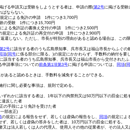
掲げる申請又は受験をしようとする者は、申請の際
(
第2号
に掲げる受験
ればならない。
規定による免許の申請 1件につき3,700円
の受験 1件につき15,700円
による免許証の書換え交付の申請 1件につき2,500円
の規定による免許証の再交付の申請 1件につき2,900円
、返還しない。
ただし、市長が特別の理由があると認める場合は、この
第2号
に該当する者のうち広島県知事、呉市長又は福山市長からふぐの
同項
(
同号
に係る部分に限る。)
の規定にかかわらず、手数料の納付を要
に該当する者のうち広島県知事、呉市長又は福山市長から交付されたふ
る申請事項についての
前条第1項第3号
に掲げる申請については、
同項
(
要があると認めるときは、手数料を減免することができる。
施行に関し必要な事項は、規則で定める。
いずれかに該当する者は、1年以下の拘禁刑又は50万円以下の罰金に処
に違反した者
正の手段により免許を受けた者
・一部改正)
項
の規定による報告をせず、若しくは虚偽の報告をし、
同項
の規定によ
せず、若しくは虚偽の答弁をした者は、10万円以下の罰金に処する。
者又は法人若しくは人の代理人、使用人その他の従業者が、その法人又