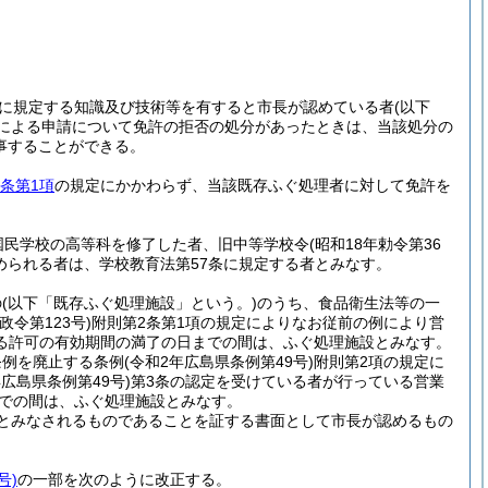
ヘに規定する知識及び技術等を有すると市長が認めている者
(以下
による申請について免許の拒否の処分があったときは、当該処分の
事することができる。
4条第1項
の規定にかかわらず、当該既存ふぐ処理者に対して免許を
国民学校の高等科を修了した者、旧中等学校令
(昭和18年勅令第36
められる者は、学校教育法第57条に規定する者とみなす。
の
(以下「既存ふぐ処理施設」という。)
のうち、食品衛生法等の一
政令第123号)
附則第2条第1項の規定によりなお従前の例により営
る許可の有効期間の満了の日までの間は、ふぐ処理施設とみなす。
条例を廃止する条例
(令和2年広島県条例第49号)
附則第2項の規定に
年広島県条例第49号)
第3条の認定を受けている者が行っている営業
までの間は、ふぐ処理施設とみなす。
とみなされるものであることを証する書面として市長が認めるもの
号)
の一部を次のように改正する。