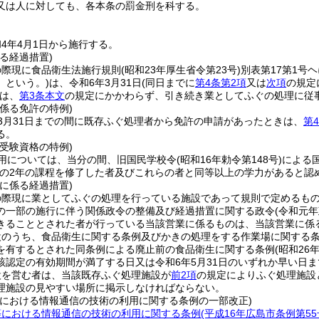
又は人に対しても、各本条の罰金刑を科する。
4年4月1日から施行する。
る経過措置)
の際現に食品衛生法施行規則
(昭和23年厚生省令第23号)
別表第17第1号
」という。)
は、令和6年3月31日
(同日までに
第4条第2項
又は
次項
の規定
は、
第3条本文
の規定にかかわらず、引き続き業としてふぐの処理に従
係る免許の特例)
3月31日までの間に既存ふぐ処理者から免許の申請があったときは、
第
る。
受験資格の特例)
用については、当分の間、旧国民学校令
(昭和16年勅令第148号)
による
の2年の課程を修了した者及びこれらの者と同等以上の学力があると認
に係る経過措置)
の際現に業としてふぐの処理を行っている施設であって規則で定めるも
の一部の施行に伴う関係政令の整備及び経過措置に関する政令
(令和元年
きることとされた者が行っている当該営業に係るものは、当該営業に係
設のうち、食品衛生に関する条例及びかきの処理をする作業場に関する
を有するとされた同条例による廃止前の食品衛生に関する条例
(昭和26
該認定の有効期間が満了する日又は令和6年5月31日のいずれか早い日
設を営む者は、当該既存ふぐ処理施設が
前2項
の規定によりふぐ処理施設
理施設の見やすい場所に掲示しなければならない。
等における情報通信の技術の利用に関する条例の一部改正)
等における情報通信の技術の利用に関する条例
(平成16年広島市条例第55