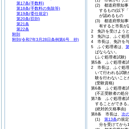
(1)
市長が行うふ
第17条
(手数料)
(2)
都道府県知事
第18条
(手数料の免除等)
するもの
(以下
第19条
(委任規定)
が認めるもの
第20条
(罰則)
(3)
都道府県知事
第21条
有すると市長が
第22条
2
免許を受けよう
附則
3
免許は、ふぐ処
附則
(令和7年3月28日条例第6号 抄)
4
市長は、免許を
5
ふぐ処理者は、
第
ばならない。
(ふぐ処理者試験)
第5条
ふぐ処理者
2
市長は、ふぐ処
いて行われる試験
験を行わないこと
(受験資格)
第6条
ふぐ処理者
(不正受験者の処分
第7条
ふぐ処理者
することができる
(絶対的欠格事由)
第8条
市長は、
次
(1)
第13条
の規定
分を受けてから