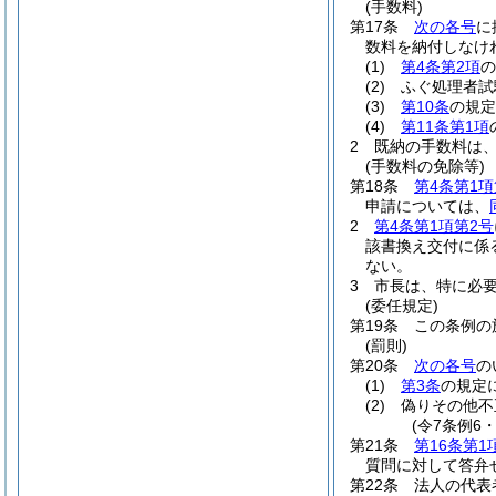
(手数料)
第17条
次の各号
に
数料を納付しなけ
(1)
第4条第2項
の
(2)
ふぐ処理者試験
(3)
第10条
の規定
(4)
第11条第1項
2
既納の手数料は
(手数料の免除等)
第18条
第4条第1項
申請については、
2
第4条第1項第2号
該書換え交付に係
ない。
3
市長は、特に必
(委任規定)
第19条
この条例の
(罰則)
第20条
次の各号
の
(1)
第3条
の規定
(2)
偽りその他不
(令7条例6
第21条
第16条第1
質問に対して答弁
第22条
法人の代表