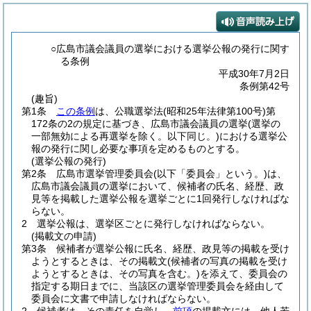
○広島市議会議員の選挙における選挙公報の発行に関す
る条例
平成30年7月2日
条例第42号
(趣旨)
第1条
この条例
は、公職選挙法
(昭和25年法律第100号)
第
172条の2の規定に基づき、広島市議会議員の選挙
(選挙の
一部無効による再選挙を除く。以下同じ。)
における選挙公
報の発行に関し必要な事項を定めるものとする。
(選挙公報の発行)
第2条
広島市選挙管理委員会
(以下「委員会」という。)
は、
広島市議会議員の選挙において、候補者の氏名、経歴、政
見等を掲載した選挙公報を選挙ごとに1回発行しなければな
らない。
2
選挙公報は、選挙区ごとに発行しなければならない。
(掲載文の申請)
第3条
候補者が選挙公報に氏名、経歴、政見等の掲載を受け
ようとするときは、その掲載文
(候補者の写真の掲載を受け
ようとするときは、その写真を含む。)
を添えて、委員会の
指定する期日までに、当該区の選挙管理委員会を経由して
委員会に文書で申請しなければならない。