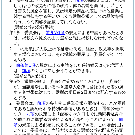
2
候補者は、その責任を自覚し、
前項
の掲載文には、他人若
しくは他の政党その他の政治団体の名誉を傷つけ、若しく
は善良な風俗を害し、又は特定の商品の広告その他営業に
関する宣伝をする等いやしくも選挙公報としての品位を損
なうような内容を記載してはならない。
(選挙公報の発行手続)
第4条
委員会は、
前条第1項
の規定による申請があったとき
は、掲載文を原文のまま選挙公報に掲載しなければならな
い。
2
一の用紙に2人以上の候補者の氏名、経歴、政見等を掲載
する場合においては、その掲載の順序は、委員会がくじで
定める。
3
前条第1項
の規定による申請をした候補者又はその代理人
は、
前項
のくじに立ち会うことができる。
(選挙公報の配布)
第5条
選挙公報は、委員会の定めるところにより、委員会
が、当該選挙に用いるべき選挙人名簿に登録された者の属
する各世帯に対して、選挙の期日前2日までに配布するもの
とする。
2
委員会は、
前項
の各世帯に選挙公報を配布することが困難
であると認められる特別の事情があるときは、選挙公報に
つき、
同項
の規定により配布すべき日までに新聞折込みそ
の他これに準ずる方法による配布を行うことによって、
同
項
の規定による配布に代えることができる。
この場合にお
いては、委員会は、当該方法による選挙公報の配布を補完