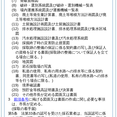
(7)
発破規格図
(8)
破砕・選別系統図及び破砕・選別機械一覧表
(9)
場内運搬系統図及び運搬機械一覧表
(10)
廃土等発生量計算書、廃土等堆積方法計画図及び廃
土等堆積方法設計書
(11)
土留施設計画図及び土留施設設計書
(12)
排水処理施設設計書、排水処理系統図及び集水区域
図
(13)
汚水処理施設設計書及び汚水処理系統図
(14)
採掘終了時の災害防止措置図
(15)
採取跡の整備の保証に係る契約書の写し及び保証人
の資格を証する書面
(採取跡の整備について保証人を立て
る場合に限る。)
(16)
地質図
(17)
岩石採取場の写真
(18)
私道の使用、私有の用水路への排水等に係る契約
書、同意書等の写し
(私道の使用、私有の用水路への排水
等を行う場合に限る。)
(19)
境界確認書
(20)
預貯金等残高証明書及び決算書
(21)
その他市長が定める図面又は書面
3
前項各号
に掲げる図面又は書面の作成に関し必要な事項
は、市長が定める。
(採取の着手届)
第5条
法第33条の認可を受けた採石業者は、当該認可に係