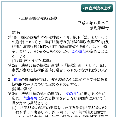
○広島市採石法施行細則
平成26年12月25日
規則第98号
(趣旨)
第1条
採石法
(昭和25年法律第291号。以下「法」という。)
の施行については、採石法施行令
(昭和46年政令第279号)
及
び採石法施行規則
(昭和26年通商産業省令第6号。以下「省
令」という。)
に定めるもののほか、
この規則
の定めるとこ
ろによる。
(採取計画の技術的基準)
第2条
法第33条の採取計画
(以下「採取計画」という。)
は、
市長が定める技術的基準に適合するものでなければならな
い。
2
前項
の技術的基準は、法第33条の4に規定する要件に係る
技術的な事項について定めるものとする。
(認可の期間)
第3条
法第33条の認可の期間は、
次の各号
に掲げる区分に
応じ、
当該各号
に定める期間を超えない範囲内において市
長が定める期間とする。
(1)
法第33条の認可の申請をした採石業者
(法第32条の登
録を受けた者をいう。以下同じ。)
が当該申請の日前2年