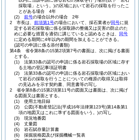
以内に当該申請に係る岩石の採取を行う場所
(以下「岩石
採取場」という。)
の区域において岩石の採取を行ったこ
とがある場合 4年
(2)
前号
の場合以外の場合 2年
2
市長は、
前項第1号
の場合において、採石業者が
同号
に規
定する岩石採取場に係る採取跡の整備又は災害の防止のた
めに必要な措置を適切に講じていると認めるときは、
同号
に定める期間に4年以内の期間を加えることができる。
(認可の申請に係る添付書類)
第4条
省令第8条の15第2項第7号の書面は、次に掲げる書面
とする。
(1)
法第33条の認可の申請に係る岩石採取場の区域に存す
る土地の登記事項証明書
(2)
法第33条の認可の申請に係る岩石採取場の区域におい
て岩石の採取を行うことについての権原の取得又は取得
の見込みを示す契約書、同意書等の写し
2
省令第8条の15第2項第11号の図面又は書面は、次に掲げ
る図面又は書面とする。
(1)
使用土地目録
(2)
公図
(不動産登記法
(平成16年法律第123号)
第14条第1
項の地図又はこれに準ずる図面をいう。)
の写し
(3)
現況地番図
(4)
丈量図
(5)
岩石賦存量計算書
(6)
採掘規格図及び採掘機械一覧表