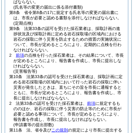
ばならない。
(氏名等の変更の届出に係る添付書類)
第8条
省令第8条の17に規定する氏名等の変更の届出書に
は、市長が必要と認める書類を添付しなければならない。
(定期点検)
第9条
法第33条の認可を受けた採石業者は、採取計画の進
捗状況及び採取計画に定める岩石採取場の区域内における
岩石の採取に伴う災害を防止するための措置の実施状況に
ついて、市長が定めるところにより、定期的に点検を行わ
なければならない。
2
前項
の点検を行った採石業者は、その結果について、市長
が定めるところにより、報告書を作成し、市長に提出しな
ければならない。
(災害報告等)
第10条
法第33条の認可を受けた採石業者は、採取計画に定
める岩石採取場の区域内において行った岩石の採取に伴い
災害が発生したときは、直ちにその旨を市長に通報すると
ともに、市長が定めるところにより、報告書を作成し、市
長に提出しなければならない。
2
法第33条の認可を受けた採石業者は、
前項
に規定するも
ののほか、岩石の採取に伴う災害の防止等のために市長が
必要と認める事項について、市長が定めるところにより、
報告書を作成し、市長に提出しなければならない。
(申請書等の提出部数)
第11条
法、省令及び
この規則
の規定により市長に提出する