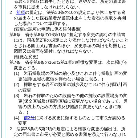
る岩石の採取に着手したときは、速やかに、所定の届出書
を市長に提出しなければならない。
2
前項
の規定は、法第33条の10の規定により休止をする旨
の届出をした採石業者が当該休止をした岩石の採取を再開
した場合について準用する。
(変更の認可の申請に係る添付書類)
第6条
省令第8条の16第1項に規定する変更の認可の申請書
には、同条第2項の規定により添付しなければならないこと
とされる図面又は書面のほか、変更事項の新旧を対照した
図面又は書面を添付しなければならない。
(軽微な変更)
第7条
省令第8条の16の2第1項の軽微な変更は、次に掲げる
変更とする。
(1)
岩石採取場の区域の縮小及びこれに伴う採取計画の変
更
(掘削区域の拡張を伴わない場合に限る。)
(2)
採取をする岩石の数量の減少及びこれに伴う採取計画
の変更
(3)
岩石の採取のための設備その他の施設の設置場所の変
更
(保全区域及び掘削区域に変更がない場合であって、災
害の防止のための方法及び施設に変更がないときに限
る。)
(4)
前3号
に掲げる変更に類するものとして市長が認める
変更
2
法第33条の5第2項の規定による軽微な変更の届出は、所
定の届出書に市長が必要と認める書類を添えて行わなけれ