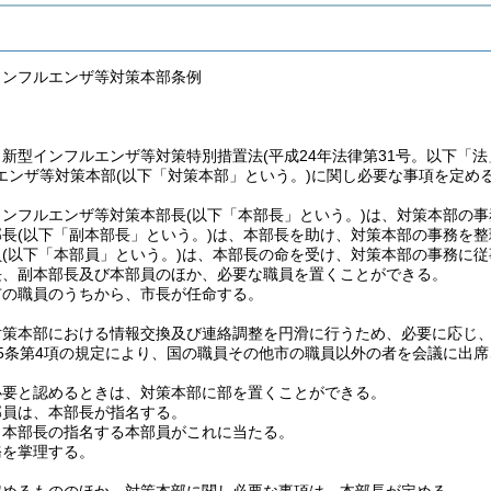
インフルエンザ等対策本部条例
、新型インフルエンザ等対策特別措置法
(平成24年法律第31号。以下「法
エンザ等対策本部
(以下「対策本部」という。)
に関し必要な事項を定め
インフルエンザ等対策本部長
(以下「本部長」という。)
は、対策本部の事
部長
(以下「副本部長」という。)
は、本部長を助け、対策本部の事務を整
員
(以下「本部員」という。)
は、本部長の命を受け、対策本部の事務に従
長、副本部長及び本部員のほか、必要な職員を置くことができる。
市の職員のうちから、市長が任命する。
対策本部における情報交換及び連絡調整を円滑に行うため、必要に応じ
5条第4項の規定により、国の職員その他市の職員以外の者を会議に出
必要と認めるときは、対策本部に部を置くことができる。
部員は、本部長が指名する。
、本部長の指名する本部員がこれに当たる。
務を掌理する。