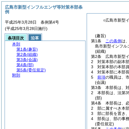
広島市新型インフルエンザ等対策本部条
例
○広島市新型
平成25年3月28日 条例第4号
(平成25年3月28日施行)
(趣旨)
条項目次
沿革
第1条
この条例
は
本則
島市新型インフル
第1条
(趣旨)
(組織)
第2条
(組織)
第2条
広島市新型
第3条
(会議)
2
対策本部の副本
第4条
(部)
3
対策本部の本部
第5条
(委任規定)
4
対策本部に本部
附則
5
前項
の職員は、
(会議)
第3条
本部長は、
2
本部長は、法第3
(部)
第4条
本部長は、
2
部に属すべき本
3
部に部長を置き
4
部長は、部の事
(委任規定)