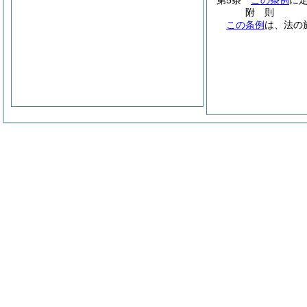
第5条
この条例
に
附
則
この条例
は、法の