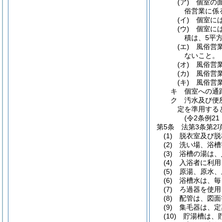
(ア)
個室の
俗営業に係
(イ)
個室に
(ウ)
個室に
積は、5平
(エ)
風俗営
ないこと。
(オ)
風俗営
(カ)
風俗営
(キ)
風俗営
キ
個室への通
ク
汚水及び便
定を準用する
(令2条例2
第5条
法第3条第
(1)
脱衣室及び脱
(2)
洗い場、浴槽
(3)
浴槽の湯は、
(4)
入浴者に利用
(5)
原湯、原水、
(6)
浴槽水は、毎
(7)
ろ過器を使用
(8)
配管は、図面
(9)
集毛器は、定
(10)
貯湯槽は、