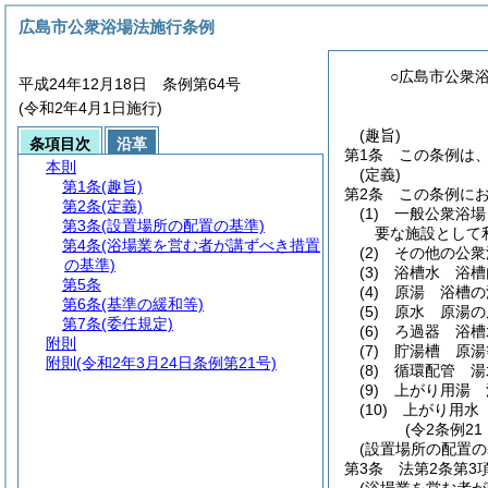
広島市公衆浴場法施行条例
○広島市公衆
平成24年12月18日 条例第64号
(令和2年4月1日施行)
(趣旨)
条項目次
沿革
第1条
この条例は
本則
(定義)
第1条
(趣旨)
第2条
この条例に
第2条
(定義)
(1)
一般公衆浴場
第3条
(設置場所の配置の基準)
要な施設として
第4条
(浴場業を営む者が講ずべき措置
(2)
その他の公衆
の基準)
(3)
浴槽水 浴槽
第5条
(4)
原湯 浴槽の
第6条
(基準の緩和等)
(5)
原水 原湯の
第7条
(委任規定)
(6)
ろ過器 浴槽
附則
(7)
貯湯槽 原湯
附則
(令和2年3月24日条例第21号)
(8)
循環配管 湯
(9)
上がり用湯 
(10)
上がり用水
(令2条例21
(設置場所の配置の
第3条
法第2条第3