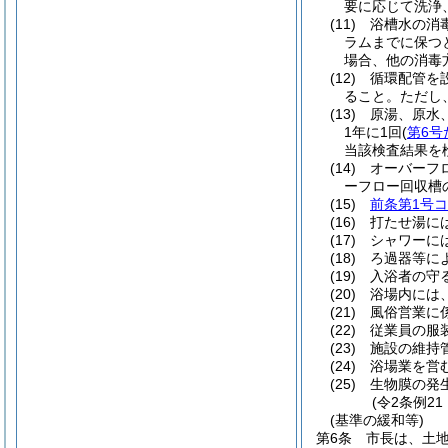
要に応じて洗浄
(11)
浴槽水の消
ラムまでに保つ
場合、他の消毒
(12)
循環配管を
ること。
ただし
(13)
原湯、原水
1年に1回
(
第6号
当該検査結果を
(14)
オーバーフ
ーフロー回収槽
(15)
前条第1号コ
(16)
打たせ湯に
(17)
シャワーに
(18)
ろ過器等に
(19)
入浴者の守
(20)
浴場内には
(21)
風俗営業に
(22)
従業員の服
(23)
施設の維持
(24)
浴場業を営
(25)
生物膜の発
(令2条例2
(基準の緩和等)
第6条
市長は、土