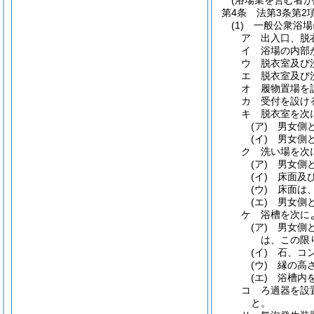
(浴場業を営む者が
第4条
法第3条第
(1)
一般公衆浴場
ア
出入口、脱
イ
浴場の内部
ウ
脱衣室及び
エ
脱衣室及び
オ
履物置場を
カ
受付を設け
キ
脱衣室を次
(ア)
男女側
(イ)
男女側
ク
洗い場を次
(ア)
男女側
(イ)
床面及
(ウ)
床面は
(エ)
男女側
ケ
浴槽を次に
(ア)
男女側
は、この限
(イ)
石、コ
(ウ)
縁の高
(エ)
浴槽内
コ
ろ過器を設
と。