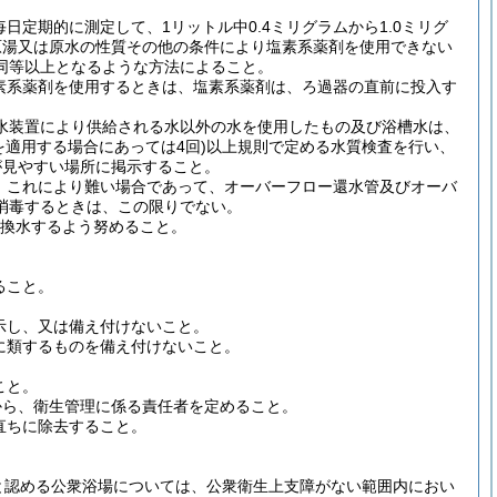
定期的に測定して、1リットル中0.4ミリグラムから1.0ミリグ
原湯又は原水の性質その他の条件により塩素系薬剤を使用できない
同等以上となるような方法によること。
素系薬剤を使用するときは、塩素系薬剤は、ろ過器の直前に投入す
水装置により供給される水以外の水を使用したもの及び浴槽水は、
を適用する場合にあっては4回)
以上規則で定める水質検査を行い、
が見やすい場所に掲示すること。
、これにより難い場合であって、オーバーフロー還水管及びオーバ
消毒するときは、この限りでない。
換水するよう努めること。
ること。
示し、又は備え付けないこと。
に類するものを備え付けないこと。
こと。
から、衛生管理に係る責任者を定めること。
直ちに除去すること。
と認める公衆浴場については、公衆衛生上支障がない範囲内におい