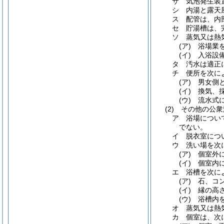
サ
気泡発生装
シ
内湯と露天
ス
配管は、内
セ
貯湯槽は、
ソ
蒸気又は熱
(ア)
浴場業
(イ)
入浴設
タ
汚水は適正
チ
便所を次に
(ア)
男女側
(イ)
換気、
(ウ)
流水式
(2)
その他の公衆
ア
浴場につい
でない。
イ
脱衣室につ
ウ
洗い場を次
(ア)
個室外
(イ)
個室内
エ
浴槽を次に
(ア)
石、コ
(イ)
縁の高
(ウ)
浴槽内
オ
蒸気又は熱
カ
個室は、次