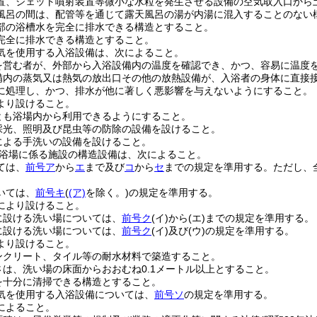
置、ジェット噴射装置等微小な水粒を発生させる設備の空気取入口から
風呂の間は、配管等を通じて露天風呂の湯が内湯に混入することのない
部の浴槽水を完全に排水できる構造とすること。
完全に排水できる構造とすること。
気を使用する入浴設備は、次によること。
を営む者が、外部から入浴設備内の温度を確認でき、かつ、容易に温度
備内の蒸気又は熱気の放出口その他の放熱設備が、入浴者の身体に直接
に処理し、かつ、排水が他に著しく悪影響を与えないようにすること。
より設けること。
とも浴場内から利用できるようにすること。
採光、照明及び昆虫等の防除の設備を設けること。
による手洗いの設備を設けること。
浴場に係る施設の構造設備は、次によること。
ては、
前号ア
から
エ
まで及び
コ
から
セ
までの規定を準用する。
ただし、
いては、
前号キ
(
(ア)
を除く。)
の規定を準用する。
により設けること。
に設ける洗い場については、
前号ク
(イ)
から
(エ)
までの規定を準用する。
に設ける洗い場については、
前号ク
(イ)
及び
(ウ)
の規定を準用する。
より設けること。
ンクリート、タイル等の耐水材料で築造すること。
さは、洗い場の床面からおおむね0.1メートル以上とすること。
を十分に清掃できる構造とすること。
気を使用する入浴設備については、
前号ソ
の規定を準用する。
によること。