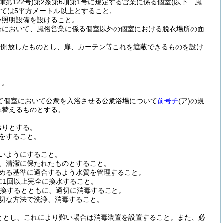
律第122号)
第2条第6項第1号に規定する営業に係る個室
(以下「風
っては5平方メートル以上とすること。
い照明設備を設けること。
合において、風俗営業に係る個室以外の個室における脱衣場所の面
上で開放したものとし、扉、カーテン等これを遮蔽できるものを設け
と。
て個室において公衆を入浴させる公衆浴場について
前号チ
(ア)
の規
み替えるものとする。
おりとする。
をすること。
いようにすること。
、清潔に保たれたものとすること。
める基準に適合するよう水質を管理すること。
に1回以上完全に換水すること。
交換するとともに、適切に消毒すること。
切な方法で洗浄、消毒すること。
ととし、これにより難い場合は消毒装置を設置すること。
また、必