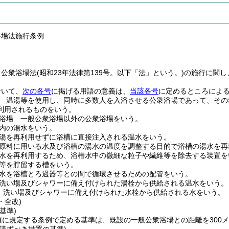
浴場法施行条例
、公衆浴場法
(昭和23年法律第139号。以下「法」という。)
の施行に関し
おいて、
次の各号
に掲げる用語の意義は、
当該各号
に定めるところによ
 温湯等を使用し、同時に多数人を入浴させる公衆浴場であって、その
利用されるものをいう。
浴場 一般公衆浴場以外の公衆浴場をいう。
内の湯水をいう。
湯を再利用せずに浴槽に直接注入される温水をいう。
原料に用いる水及び浴槽の湯水の温度を調整する目的で浴槽の湯水を再
水を再利用するため、浴槽水中の微細な粒子や繊維等を除去する装置を
等を貯留する槽をいう。
水を浴槽とろ過器等との間で循環させるための配管をいう。
洗い場及びシャワーに備え付けられた湯栓から供給される温水をいう。
 洗い場及びシャワーに備え付けられた水栓から供給される水をいう。
・全改)
基準)
項に規定する条例で定める基準は、既設の一般公衆浴場との距離を300