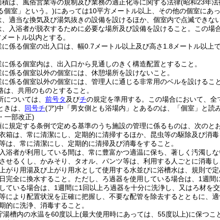
面積は、風俗営業等の規制及び業務の適正化等に関する法律
(昭和23年法
る個室」という。)
にあっては10平方メートル以上、その他の個室にあ
は、適当な換気及び湯気抜きの設備を設けるほか、個室内で点滅できな
は、入浴者が脱衣するために必要な場所及び設備を設けること。
この場
方メートル以内とする。
業に係る個室の出入口は、幅0.7メートル以上及び高さ1.8メートル以
業に係る個室内は、出入口から見通しのきく構造配置とすること。
業に係る個室以外の個室には、休憩場所を設けないこと。
業に係る個室以外の個室には、管理人に通じる非常用のベルを設けるこ
路は、共用のものとすること。
所については、
前号タ
及び
チ
の規定を準用する。
この場合において、全
ときは、
同号チ
(ア)
中「男女側とも浴場内」とあるのは、「個室」と読
1・一部改正)
2項に規定する条例で定める基準のうち施設の管理に係るものは、次のと
衣箱は、常に清潔にし、定期的に清掃するほか、昆虫等の駆除及び消毒
等は、常に清潔にし、定期的に清掃及び消毒をすること。
入浴者が利用している間は、常に豊富かつ適温に保ち、著しく汚濁しな
させるくし、かみそり、タオル、パンツ等は、利用する人ごとに消毒し
上がり用湯及び上がり用水として使用する水並びに浴槽水は、規則で定
日完全に換水すること。
ただし、ろ過器を使用している場合は、1週間
している場合は、1週間に1回以上ろ過器を十分に洗浄し、又はろ材を
等により配置状況を正確に把握し、不要な配管を除去するとともに、適
期的に洗浄、消毒すること。
貯湯槽内の水温を60度以上
(最大使用時にあっては、55度以上)
に保つこ