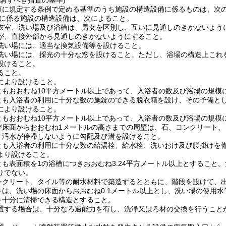
講ずべき措置の基準)
2項に規定する条例で定める基準のうち施設の構造設備に係るものは、次
に係る施設の構造設備は、次によること。
衣室、洗い場及び浴槽は、男女を区別し、互いに見通しのきかないよう
が、直接外部から見通しのきかないようにすること。
洗い場には、適当な換気設備等を設けること。
洗い場には、採光の十分な窓を設けること。
ただし、浴場の構造上これ
設けること。
ること。
により設けること。
ともおおむね10平方メートル以上であって、入浴者の数及び浴場の規模
とも入浴者の利用に十分な数の施錠のできる脱衣箱を設け、その予備と
により設けること。
ともおおむね10平方メートル以上であって、入浴者の数及び浴場の規模
び床面からおおむね1メートルの高さまでの周壁は、石、コンクリート、
、汚水が停滞しないように勾配及び溝を設けること。
とも入浴者の利用に十分な数の給湯栓、給水栓、洗いおけ及び腰掛けを
より設けること。
とも表面積を1の浴槽につきおおむね3.24平方メートル以上とすること。
りでない。
ンクリート、タイル等の耐水材料で築造するとともに、階段を設けて、
さは、洗い場の床面からおおむね0.1メートル以上とし、洗い場の使用
を十分に清掃できる構造とすること。
置する場合は、十分なろ過能力を有し、洗浄又はろ材の交換を行うこと