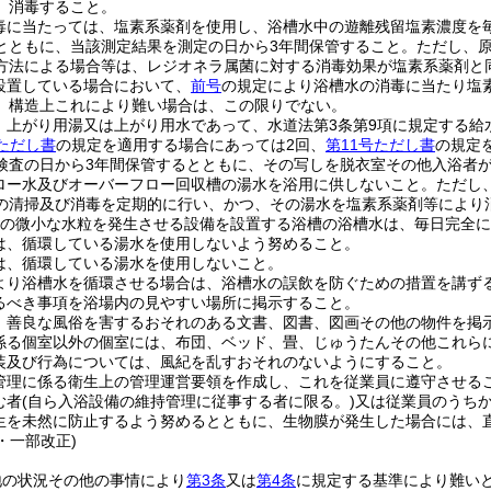
、消毒すること。
毒に当たっては、塩素系薬剤を使用し、浴槽水中の遊離残留塩素濃度を毎日
とともに、当該測定結果を測定の日から3年間保管すること。
ただし、
方法による場合等は、レジオネラ属菌に対する消毒効果が塩素系薬剤と
設置している場合において、
前号
の規定により浴槽水の消毒に当たり塩
、構造上これにより難い場合は、この限りでない。
、上がり用湯又は上がり用水であって、水道法第3条第9項に規定する給
ただし書
の規定を適用する場合にあっては2回、
第11号ただし書
の規定
検査の日から3年間保管するとともに、その写しを脱衣室その他入浴者
ロー水及びオーバーフロー回収槽の湯水を浴用に供しないこと。
ただし
の清掃及び消毒を定期的に行い、かつ、その湯水を塩素系薬剤等により
の微小な水粒を発生させる設備を設置する浴槽の浴槽水は、毎日完全に
は、循環している湯水を使用しないよう努めること。
は、循環している湯水を使用しないこと。
より浴槽水を循環させる場合は、浴槽水の誤飲を防ぐための措置を講ず
るべき事項を浴場内の見やすい場所に掲示すること。
、善良な風俗を害するおそれのある文書、図書、図画その他の物件を掲
係る個室以外の個室には、布団、ベッド、畳、じゅうたんその他これら
装及び行為については、風紀を乱すおそれのないようにすること。
管理に係る衛生上の管理運営要領を作成し、これを従業員に遵守させる
む者
(自ら入浴設備の維持管理に従事する者に限る。)
又は従業員のうち
生を未然に防止するよう努めるとともに、生物膜が発生した場合には、
1・一部改正)
地の状況その他の事情により
第3条
又は
第4条
に規定する基準により難い