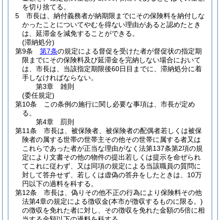
を切り捨てる。
5
市長は、納付義務者が納期限までにその保険料を納付しな
かったことについてやむを得ない理由があると認めたとき
は、延滞金を減免することができる。
(滞納処分)
第9条
第7条
の規定による督促を受けた者が督促状の指定期
限までにその保険料及び延滞金を完納しない場合において
は、市長は、当該指定期限後60日目までに、滞納処分に着
手しなければならない。
第3章
雑則
(委任規定)
第10条
この条例の施行に関し必要な事項は、市長が定め
る。
第4章
罰則
第11条
市長は、被保険者、被保険者の配偶者若しくは被保
険者の属する世帯の世帯主その他その世帯に属する者又は
これらであった者が正当な理由がなく法第137条第2項の規
定により文書その他の物件の提出若しくは提示を命ぜられ
てこれに従わず、又は同項の規定による当該職員の質問に
対して答弁せず、若しくは虚偽の答弁をしたときは、10万
円以下の過料を科する。
第12条
市長は、偽りその他不正の行為により保険料その他
法第4章の規定による徴収金
(本市が徴収するものに限る。)
の徴収を免れた者に対し、その徴収を免れた金額の5倍に相
当する金額以下の過料を科する。