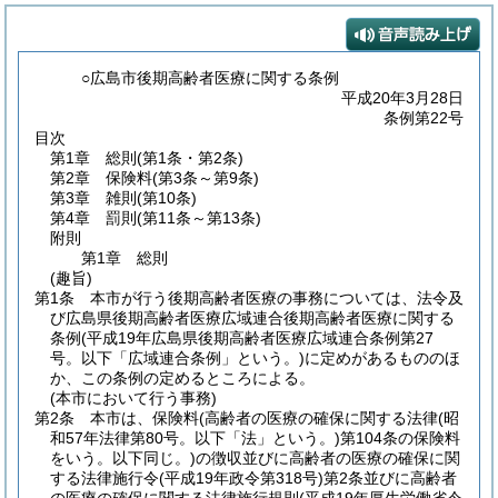
○広島市後期高齢者医療に関する条例
平成20年3月28日
条例第22号
目次
第1章
総則
(第1条・第2条)
第2章
保険料
(第3条～第9条)
第3章
雑則
(第10条)
第4章
罰則
(第11条～第13条)
附則
第1章
総則
(趣旨)
第1条
本市が行う後期高齢者医療の事務については、法令及
び広島県後期高齢者医療広域連合後期高齢者医療に関する
条例
(平成19年広島県後期高齢者医療広域連合条例第27
号。以下「広域連合条例」という。)
に定めがあるもののほ
か、この条例の定めるところによる。
(本市において行う事務)
第2条
本市は、保険料
(高齢者の医療の確保に関する法律
(昭
和57年法律第80号。以下「法」という。)
第104条の保険料
をいう。以下同じ。)
の徴収並びに高齢者の医療の確保に関
する法律施行令
(平成19年政令第318号)
第2条並びに高齢者