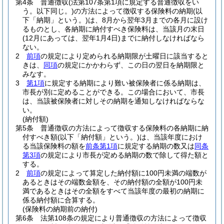
第4条
普通徴収
(法第107条第1項に規定する普通徴収をい
う。以下同じ。)
の方法によって徴収する保険料の納期
(以
下「納期」という。)
は、8月から翌年3月までの各月に設け
るものとし、各納期に納付すべき保険料は、当該月の末日
(12月にあっては、翌年1月4日)
までに納付しなければなら
ない。
2
前項
の規定により定められる納期限が土曜日に該当すると
きは、
同項
の規定にかかわらず、この日の翌日を納期限と
みなす。
3
第1項
に規定する納期により難い被保険者に係る納期は、
市長が別に定めることができる。
この場合において、市長
は、当該被保険者に対しその納期を通知しなければならな
い。
(納付額)
第5条
普通徴収の方法によって徴収する保険料の各納期に納
付すべき額
(以下「納付額」という。)
は、当該年度におけ
る当該保険料の額を
前条第1項
に規定する納期の数又は
同条
第3項
の規定により市長が定める納期の数で除して得た額と
する。
2
前項
の規定によって算定した納付額に100円未満の端数が
あるときはその端数金額を、その納付額の全額が100円未
満であるときはその全額をすべて当該年度の最初の納期に
係る納付額に合算する。
(保険料の納期前の納付)
第6条
法第108条の規定により普通徴収の方法によって徴収