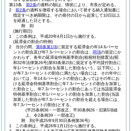
第13条
前2条
の過料の額は、情状により、市長が定める。
2
前2条
の過料を徴収する場合において発する納入通知書に
指定すべき納期限は、その発付の日から起算して10日以上
を経過した日とする。
附
則
(施行期日)
1
この条例は、平成20年4月1日から施行する。
(延滞金の割合の特例)
2
当分の間、
第8条第1項
に規定する延滞金の年14.6パーセ
ントの割合及び年7.3パーセントの割合は、
同項
の規定にか
かわらず、各年の延滞金特例基準割合
(租税特別措置法
(昭
和32年法律第26号)
第93条第2項に規定する平均貸付割合に
年1パーセントの割合を加算した割合をいう。以下同じ。)
が年7.3パーセントの割合に満たない場合には、その年中に
おいては、年14.6パーセントの割合にあってはその年にお
ける延滞金特例基準割合に年7.3パーセントの割合を加算し
た割合とし、年7.3パーセントの割合にあっては当該延滞金
特例基準割合に年1パーセントの割合を加算した割合
(当該
加算した割合が年7.3パーセントの割合を超える場合には、
年7.3パーセントの割合)
とする。
(平25条例36・一部改正、平30条例26・旧第5項繰
上、令2条例39・一部改正)
附
則
(平成25年9月30日
条例第36号)
1
この条例は、平成26年1月1日から施行する。