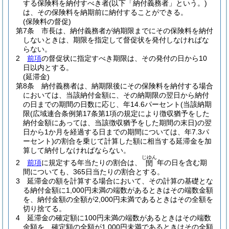
する保険料を納付すべき者
(以下「納付義務者」という。)
は、その保険料を納期前に納付することができる。
(保険料の督促)
第7条
市長は、納付義務者が納期限までにその保険料を納付
しないときは、期限を指定して督促状を発付しなければな
らない。
2
前項
の督促状に指定すべき期限は、その発付の日から10
日以内とする。
(延滞金)
第8条
納付義務者は、納期限後にその保険料を納付する場合
においては、当該納付金額に、その納期限の翌日から納付
の日までの期間の日数に応じ、年14.6パーセント
(当該納期
限
(広域連合条例第17条第1項の規定により徴収猶予をした
納付金額にあっては、当該徴収猶予をした期間の末日)
の翌
日から1か月を経過する日までの期間については、年7.3パ
ーセント)
の割合を乗じて計算した額に相当する延滞金を加
算して納付しなければならない。
じゆん
2
前項
に規定する年当たりの割合は、
年の日を含む期
閏
間についても、365日当たりの割合とする。
3
延滞金の額を計算する場合において、その計算の基礎とな
る納付金額に1,000円未満の端数があるときはその端数金額
を、納付金額の全額が2,000円未満であるときはその全額を
切り捨てる。
4
延滞金の確定額に100円未満の端数があるときはその端数
金額を、確定額の全額が1,000円未満であるときはその全額