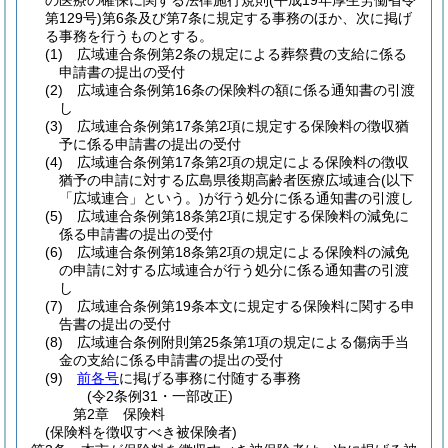
の医療の確保に関する法律施行規則
(平成19年厚生労働省令
第129号)
第6条及び第7条に規定する事務のほか、次に掲げ
る事務を行うものとする。
(1)
広域連合条例第2条の規定による葬祭費の支給に係る
申請書の提出の受付
(2)
広域連合条例第16条の保険料の額に係る通知書の引渡
し
(3)
広域連合条例第17条第2項に規定する保険料の徴収猶
予に係る申請書の提出の受付
(4)
広域連合条例第17条第2項の規定による保険料の徴収
猶予の申請に対する広島県後期高齢者医療広域連合
(以下
「広域連合」という。)
が行う処分に係る通知書の引渡し
(5)
広域連合条例第18条第2項に規定する保険料の減免に
係る申請書の提出の受付
(6)
広域連合条例第18条第2項の規定による保険料の減免
の申請に対する広域連合が行う処分に係る通知書の引渡
し
(7)
広域連合条例第19条本文に規定する保険料に関する申
告書の提出の受付
(8)
広域連合条例附則第25条第1項の規定による傷病手当
金の支給に係る申請書の提出の受付
(9)
前各号
に掲げる事務に付随する事務
(令2条例31・一部改正)
第2章
保険料
(保険料を徴収すべき被保険者)