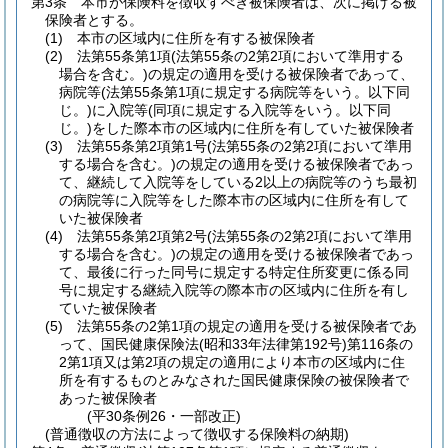
第3条
本市が保険料を徴収すべき被保険者は、次に掲げる被
保険者とする。
(1)
本市の区域内に住所を有する被保険者
(2)
法第55条第1項
(法第55条の2第2項において準用する
場合を含む。)
の規定の適用を受ける被保険者であって、
病院等
(法第55条第1項に規定する病院等をいう。以下同
じ。)
に入院等
(同項に規定する入院等をいう。以下同
じ。)
をした際本市の区域内に住所を有していた被保険者
(3)
法第55条第2項第1号
(法第55条の2第2項において準用
する場合を含む。)
の規定の適用を受ける被保険者であっ
て、継続して入院等をしている2以上の病院等のうち最初
の病院等に入院等をした際本市の区域内に住所を有して
いた被保険者
(4)
法第55条第2項第2号
(法第55条の2第2項において準用
する場合を含む。)
の規定の適用を受ける被保険者であっ
て、最後に行った同号に規定する特定住所変更に係る同
号に規定する継続入院等の際本市の区域内に住所を有し
ていた被保険者
(5)
法第55条の2第1項の規定の適用を受ける被保険者であ
って、国民健康保険法
(昭和33年法律第192号)
第116条の
2第1項又は第2項の規定の適用により本市の区域内に住
所を有するものとみなされた国民健康保険の被保険者で
あった被保険者
(平30条例26・一部改正)
(普通徴収の方法によって徴収する保険料の納期)