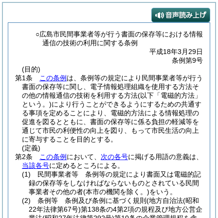
○広島市民間事業者等が行う書面の保存等における情報
通信の技術の利用に関する条例
平成18年3月29日
条例第9号
(目的)
第1条
この条例
は、条例等の規定により民間事業者等が行う
書面の保存等に関し、電子情報処理組織を使用する方法そ
の他の情報通信の技術を利用する方法
(以下「電磁的方法」
という。)
により行うことができるようにするための共通す
る事項を定めることにより、電磁的方法による情報処理の
促進を図るとともに、書面の保存等に係る負担の軽減等を
通じて市民の利便性の向上を図り、もって市民生活の向上
に寄与することを目的とする。
(定義)
第2条
この条例
において、
次の各号
に掲げる用語の意義は、
当該各号
に定めるところによる。
(1)
民間事業者等 条例等の規定により書面又は電磁的記
録の保存等をしなければならないものとされている民間
事業者その他の者
(本市の機関を除く。)
をいう。
(2)
条例等 条例及び条例に基づく規則
(地方自治法
(昭和
22年法律第67号)
第138条の4第2項の規程及び地方公営企