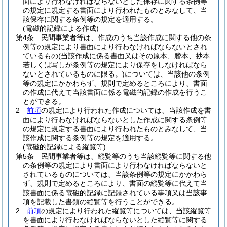
面により行わなければならないとした保存に関する条例等
の規定に規定する書面により行われたものとみなして、当
該保存に関する条例等の規定を適用する。
(電磁的記録による作成)
第4条
民間事業者等は、作成のうち当該作成に関する他の条
例等の規定により書面により行わなければならないとされ
ているもの
(当該作成に係る書面又はその原本、謄本、抄本
若しくは写しが条例等の規定により保存をしなければなら
ないとされているものに限る。)
については、当該他の条例
等の規定にかかわらず、規則で定めるところにより、書面
の作成に代えて当該書面に係る電磁的記録の作成を行うこ
とができる。
2
前項
の規定により行われた作成については、当該作成を書
面により行わなければならないとした作成に関する条例等
の規定に規定する書面により行われたものとみなして、当
該作成に関する条例等の規定を適用する。
(電磁的記録による縦覧等)
第5条
民間事業者等は、縦覧等のうち当該縦覧等に関する他
の条例等の規定により書面により行わなければならないと
されているものについては、当該条例等の規定にかかわら
ず、規則で定めるところにより、書面の縦覧等に代えて当
該書面に係る電磁的記録に記録されている事項又は当該事
項を記載した書類の縦覧等を行うことができる。
2
前項
の規定により行われた縦覧等については、当該縦覧等
を書面により行わなければならないとした縦覧等に関する