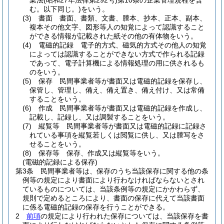
業法
(昭和27年法律第292号)
第10条の企業管理規程を含
む。以下同じ。)
をいう。
(3)
書面 書面、書類、文書、謄本、抄本、正本、副本、
複本その他文字、図形等人の知覚によって認識すること
ができる情報が記載された紙その他の有体物をいう。
(4)
電磁的記録 電子的方式、磁気的方式その他人の知覚
によっては認識することができない方式で作られる記録
であって、電子計算機による情報処理の用に供されるも
のをいう。
(5)
保存 民間事業者等が書面又は電磁的記録を保存し、
保管し、管理し、備え、備え置き、備え付け、又は常備
することをいう。
(6)
作成 民間事業者等が書面又は電磁的記録を作成し、
記載し、記録し、又は調製することをいう。
(7)
縦覧等 民間事業者等が書面又は電磁的記録に記録さ
れている事項を縦覧若しくは閲覧に供し、又は謄写をさ
せることをいう。
(8)
保存等 保存、作成又は縦覧等をいう。
(電磁的記録による保存)
第3条
民間事業者等は、保存のうち当該保存に関する他の条
例等の規定により書面により行わなければならないとされ
ているものについては、当該条例等の規定にかかわらず、
規則で定めるところにより、書面の保存に代えて当該書面
に係る電磁的記録の保存を行うことができる。
2
前項
の規定により行われた保存については、当該保存を書