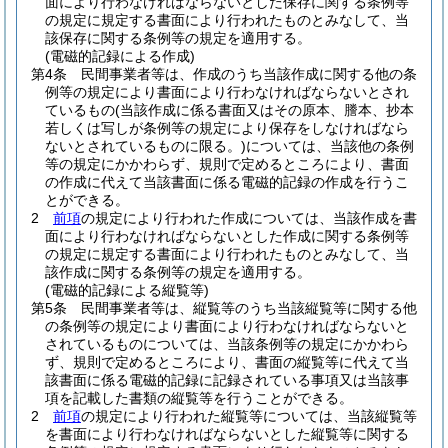
面により行わなければならないとした保存に関する条例等
の規定に規定する書面により行われたものとみなして、当
該保存に関する条例等の規定を適用する。
(電磁的記録による作成)
第4条
民間事業者等は、作成のうち当該作成に関する他の条
例等の規定により書面により行わなければならないとされ
ているもの
(当該作成に係る書面又はその原本、謄本、抄本
若しくは写しが条例等の規定により保存をしなければなら
ないとされているものに限る。)
については、当該他の条例
等の規定にかかわらず、規則で定めるところにより、書面
の作成に代えて当該書面に係る電磁的記録の作成を行うこ
とができる。
2
前項
の規定により行われた作成については、当該作成を書
面により行わなければならないとした作成に関する条例等
の規定に規定する書面により行われたものとみなして、当
該作成に関する条例等の規定を適用する。
(電磁的記録による縦覧等)
第5条
民間事業者等は、縦覧等のうち当該縦覧等に関する他
の条例等の規定により書面により行わなければならないと
されているものについては、当該条例等の規定にかかわら
ず、規則で定めるところにより、書面の縦覧等に代えて当
該書面に係る電磁的記録に記録されている事項又は当該事
項を記載した書類の縦覧等を行うことができる。
2
前項
の規定により行われた縦覧等については、当該縦覧等
を書面により行わなければならないとした縦覧等に関する