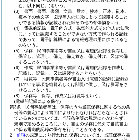
業法
(昭和27年法律第292号)
第10条の企業管理規程を含
む。以下同じ。)
をいう。
(3)
書面 書面、書類、文書、謄本、抄本、正本、副本、
複本その他文字、図形等人の知覚によって認識すること
ができる情報が記載された紙その他の有体物をいう。
(4)
電磁的記録 電子的方式、磁気的方式その他人の知覚
によっては認識することができない方式で作られる記録
であって、電子計算機による情報処理の用に供されるも
のをいう。
(5)
保存 民間事業者等が書面又は電磁的記録を保存し、
保管し、管理し、備え、備え置き、備え付け、又は常備
することをいう。
(6)
作成 民間事業者等が書面又は電磁的記録を作成し、
記載し、記録し、又は調製することをいう。
(7)
縦覧等 民間事業者等が書面又は電磁的記録に記録さ
れている事項を縦覧若しくは閲覧に供し、又は謄写をさ
せることをいう。
(8)
保存等 保存、作成又は縦覧等をいう。
(電磁的記録による保存)
第3条
民間事業者等は、保存のうち当該保存に関する他の条
例等の規定により書面により行わなければならないとされ
ているものについては、当該条例等の規定にかかわらず、
規則で定めるところにより、書面の保存に代えて当該書面
に係る電磁的記録の保存を行うことができる。
2
前項
の規定により行われた保存については、当該保存を書