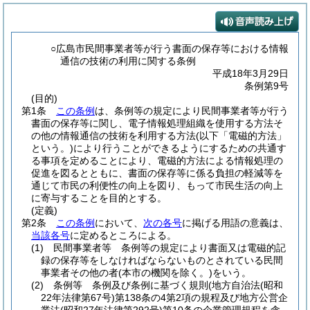
○広島市民間事業者等が行う書面の保存等における情報
通信の技術の利用に関する条例
平成18年3月29日
条例第9号
(目的)
第1条
この条例
は、条例等の規定により民間事業者等が行う
書面の保存等に関し、電子情報処理組織を使用する方法そ
の他の情報通信の技術を利用する方法
(以下「電磁的方法」
という。)
により行うことができるようにするための共通す
る事項を定めることにより、電磁的方法による情報処理の
促進を図るとともに、書面の保存等に係る負担の軽減等を
通じて市民の利便性の向上を図り、もって市民生活の向上
に寄与することを目的とする。
(定義)
第2条
この条例
において、
次の各号
に掲げる用語の意義は、
当該各号
に定めるところによる。
(1)
民間事業者等 条例等の規定により書面又は電磁的記
録の保存等をしなければならないものとされている民間
事業者その他の者
(本市の機関を除く。)
をいう。
(2)
条例等 条例及び条例に基づく規則
(地方自治法
(昭和
22年法律第67号)
第138条の4第2項の規程及び地方公営企