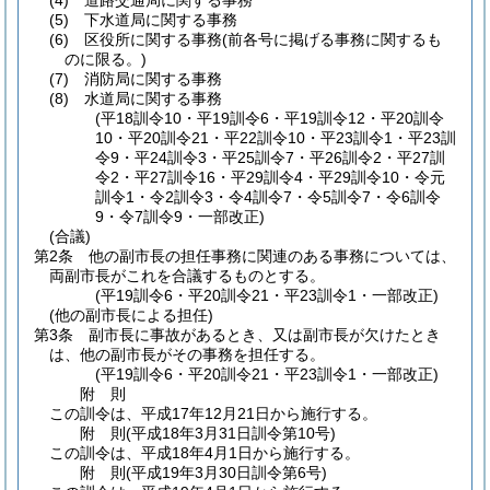
(4)
道路交通局に関する事務
(5)
下水道局に関する事務
(6)
区役所に関する事務
(前各号に掲げる事務に関するも
のに限る。)
(7)
消防局に関する事務
(8)
水道局に関する事務
(平18訓令10・平19訓令6・平19訓令12・平20訓令
10・平20訓令21・平22訓令10・平23訓令1・平23訓
令9・平24訓令3・平25訓令7・平26訓令2・平27訓
令2・平27訓令16・平29訓令4・平29訓令10・令元
訓令1・令2訓令3・令4訓令7・令5訓令7・令6訓令
9・令7訓令9・一部改正)
(合議)
第2条
他の副市長の担任事務に関連のある事務については、
両副市長がこれを合議するものとする。
(平19訓令6・平20訓令21・平23訓令1・一部改正)
(他の副市長による担任)
第3条
副市長に事故があるとき、又は副市長が欠けたとき
は、他の副市長がその事務を担任する。
(平19訓令6・平20訓令21・平23訓令1・一部改正)
附
則
この訓令は、平成17年12月21日から施行する。
附
則
(平成18年3月31日
訓令第10号)
この訓令は、平成18年4月1日から施行する。
附
則
(平成19年3月30日
訓令第6号)