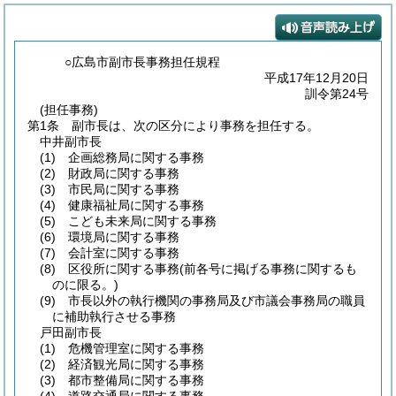
○広島市副市長事務担任規程
平成17年12月20日
訓令第24号
(担任事務)
第1条
副市長は、次の区分により事務を担任する。
中井副市長
(1)
企画総務局に関する事務
(2)
財政局に関する事務
(3)
市民局に関する事務
(4)
健康福祉局に関する事務
(5)
こども未来局に関する事務
(6)
環境局に関する事務
(7)
会計室に関する事務
(8)
区役所に関する事務
(前各号に掲げる事務に関するも
のに限る。)
(9)
市長以外の執行機関の事務局及び市議会事務局の職員
に補助執行させる事務
戸田副市長
(1)
危機管理室に関する事務
(2)
経済観光局に関する事務
(3)
都市整備局に関する事務