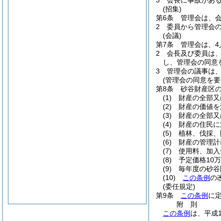
3
会長に事故があ
(招集)
第6条
管理会は、
2
委員から管理会
(会議)
第7条
管理会は、
2
会長及び委員は
し、管理会の同意
3
管理会の議事は
(管理会の同意を要
第8条
砂谷財産区
(1)
財産の全部又
(2)
財産の価値を
(3)
財産の全部又
(4)
財産の住民に
(5)
植林、伐採、
(6)
財産の管理計
(7)
使用料、加入
(8)
予定価格10
(9)
毎年度の砂谷
(10)
この条例
の
(委任規定)
第9条
この条例
に
附
則
この条例
は、平成