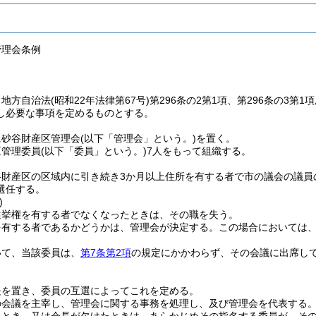
管理会条例
、地方自治法
(昭和22年法律第67号)
第296条の2第1項、第296条の3第
し必要な事項を定めるものとする。
に砂谷財産区管理会
(以下「管理会」という。)
を置く。
区管理委員
(以下「委員」という。)
7人をもって組織する。
谷財産区の区域内に引き続き3か月以上住所を有する者で市の議会の議員
選任する。
)
選挙権を有する者でなくなったときは、その職を失う。
を有する者であるかどうかは、管理会が決定する。
この場合においては、
いて、当該委員は、
第7条第2項
の規定にかかわらず、その会議に出席し
長を置き、委員の互選によってこれを定める。
の会議を主宰し、管理会に関する事務を処理し、及び管理会を代表する