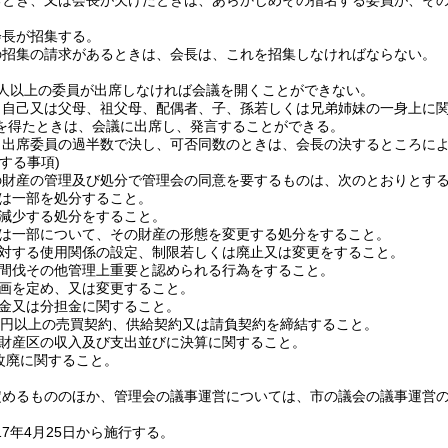
るとき、又は会長が欠けたときは、あらかじめその指名する委員が、そ
会長が招集する。
の招集の請求があるときは、会長は、これを招集しなければならない。
4人以上の委員が出席しなければ会議を開くことができない。
、自己又は父母、祖父母、配偶者、子、孫若しくは兄弟姉妹の一身上に
を得たときは、会議に出席し、発言することができる。
、出席委員の過半数で決し、可否同数のときは、会長の決するところに
する事項)
の財産の管理及び処分で管理会の同意を要するものは、次のとおりとす
は一部を処分すること。
減少する処分をすること。
は一部について、その財産の形態を変更する処分をすること。
対する使用関係の設定、制限若しくは廃止又は変更をすること。
間伐その他管理上重要と認められる行為をすること。
画を定め、又は変更すること。
金又は分担金に関すること。
万円以上の売買契約、供給契約又は請負契約を締結すること。
財産区の収入及び支出並びに決算に関すること。
改廃に関すること。
定めるもののほか、管理会の議事運営については、市の議会の議事運営
17年4月25日から施行する。