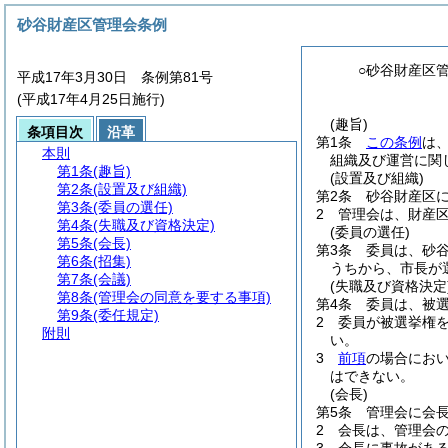
砂谷財産区管理会条例
○砂谷財産区
平成17年3月30日 条例第81号
(平成17年4月25日施行)
(趣旨)
条項目次
沿革
第1条
この条例
は
本則
組織及び運営に関
第1条
(趣旨)
(設置及び組織)
第2条
(設置及び組織)
第2条
砂谷財産区
第3条
(委員の選任)
2
管理会は、財産
第4条
(失職及び資格決定)
(委員の選任)
第5条
(会長)
第3条
委員は、砂
第6条
(招集)
うちから、市長が
第7条
(会議)
(失職及び資格決定
第8条
(管理会の同意を要する事項)
第4条
委員は、被
第9条
(委任規定)
2
委員が被選挙権
附則
い。
3
前項
の場合にお
はできない。
(会長)
第5条
管理会に会
2
会長は、管理会