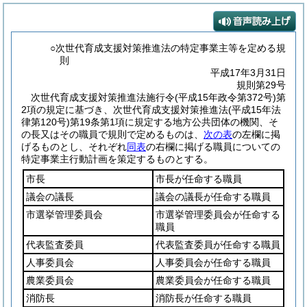
○次世代育成支援対策推進法の特定事業主等を定める規
則
平成17年3月31日
規則第29号
次世代育成支援対策推進法施行令
(平成15年政令第372号)
第
2項の規定に基づき、次世代育成支援対策推進法
(平成15年法
律第120号)
第19条第1項に規定する地方公共団体の機関、そ
の長又はその職員で規則で定めるものは、
次の表
の左欄に掲
げるものとし、それぞれ
同表
の右欄に掲げる職員についての
特定事業主行動計画を策定するものとする。
市長
市長が任命する職員
議会の議長
議会の議長が任命する職員
市選挙管理委員会
市選挙管理委員会が任命する
職員
代表監査委員
代表監査委員が任命する職員
人事委員会
人事委員会が任命する職員
農業委員会
農業委員会が任命する職員
消防長
消防長が任命する職員