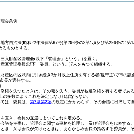
管理会条例
、地方自治法
(昭和22年法律第67号)
第296条の2第1項及び第296条の
めるものとする。
に三入財産区管理会
(以下「管理会」という。)
を置く。
財産区管理委員
(以下「委員」という。)
7人をもつて組織する。
入財産区の区域内に引き続き3か月以上住所を有する者
(世帯主)
で市の議
市長が選任する。
)
選挙権を失つたときは、その職を失う。
委員が被選挙権を有する者であ
以上の多数によりこれを決定しなければならない。
いては、委員は、
第7条第2項
の規定にかかわらず、その会議に出席して
長を置き、委員の互選によつてこれを定める。
の会議を主宰し、管理会に関する事務を処理し、及び管理会を代表する
るとき、又は会長が欠けたときは、あらかじめ会長の指名する委員が、