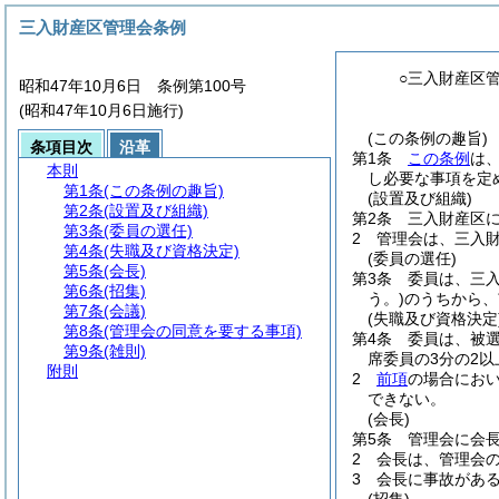
三入財産区管理会条例
○三入財産区
昭和47年10月6日 条例第100号
(昭和47年10月6日施行)
(この条例の趣旨)
条項目次
沿革
第1条
この条例
は
本則
し必要な事項を定
第1条
(この条例の趣旨)
(設置及び組織)
第2条
(設置及び組織)
第2条
三入財産区
第3条
(委員の選任)
2
管理会は、三入
第4条
(失職及び資格決定)
(委員の選任)
第5条
(会長)
第3条
委員は、三
第6条
(招集)
う。)
のうちから、
第7条
(会議)
(失職及び資格決定
第8条
(管理会の同意を要する事項)
第4条
委員は、被
第9条
(雑則)
席委員の3分の2
附則
2
前項
の場合にお
できない。
(会長)
第5条
管理会に会
2
会長は、管理会
3
会長に事故があ