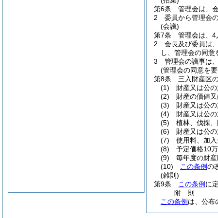
(招集)
第6条
管理会は、
2
委員から管理会
(会議)
第7条
管理会は、
2
会長及び委員は
し、管理会の同意
3
管理会の議事は
(管理会の同意を要
第8条
三入財産区
(1)
財産又は公の
(2)
財産の価値又
(3)
財産又は公の
(4)
財産又は公の
(5)
植林、伐採、
(6)
財産又は公の
(7)
使用料、加入
(8)
予定価格10
(9)
毎年度の財産
(10)
この条例
の
(雑則)
第9条
この条例
に
附
則
この条例
は、公布