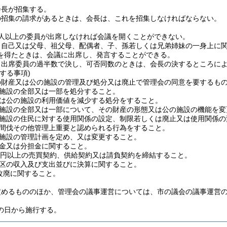
会長が招集する。
の招集の請求があるときは、会長は、これを招集しなければならない。
4人以上の委員が出席しなければ会議を開くことができない。
、自己又は父母、祖父母、配偶者、子、孫若しくは兄弟姉妹の一身上に
を得たときは、会議に出席し、発言することができる。
、出席委員の過半数で決し、可否同数のときは、会長の決するところに
する事項)
の財産又は公の施設の管理及び処分又は廃止で管理会の同意を要するも
施設の全部又は一部を処分すること。
は公の施設の利用価値を減少する処分をすること。
施設の全部又は一部について、その財産の形態又は公の施設の機能を変
施設の住民に対する使用関係の設定、制限若しくは廃止又は使用関係の
間伐その他管理上重要と認められる行為をすること。
施設の管理計画を定め、又は変更すること。
金又は分担金に関すること。
万円以上の売買契約、供給契約又は請負契約を締結すること。
区の収入及び支出並びに決算に関すること。
改廃に関すること。
定めるもののほか、管理会の議事運営については、市の議会の議事運営
の日から施行する。