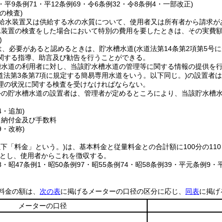
1・平9条例71・平12条例69・令6条例32・令8条例4・一部改正)
の検査)
給水装置又は供給する水の水質について、使用者又は所有者から請求が
水装置の検査をした場合において特別の費用を要したときは、その実費
)
は、必要があると認めるときは、貯水槽水道
(水道法第14条第2項第5
関する指導、助言及び勧告を行うことができる。
槽水道の利用者に対し、当該貯水槽水道の管理等に関する情報の提供を
水道法第3条第7項に規定する簡易専用水道をいう。以下同じ。)
の設置者は
理の状況に関する検査を受けなければならない。
外の貯水槽水道の設置者は、管理者が定めるところにより、当該貯水槽
。
4・追加)
、納付金及び手数料
9・改称)
以下「料金」という。)
は、基本料金と従量料金との合計額に100分の11
とし、使用者からこれを徴収する。
28・昭47条例1・昭50条例97・昭55条例74・昭58条例39・平元条例9・
料金の額は、
次の表
に掲げるメーターの口径の区分に応じ、
同表
に掲げ
メーターの口径