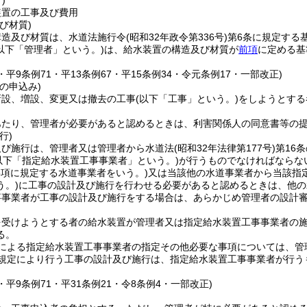
)
装置の工事及び費用
び材質)
構造及び材質は、水道法施行令
(昭和32年政令第336号)
第6条に規定する
(以下「管理者」という。)
は、給水装置の構造及び材質が
前項
に定める基
4・平9条例71・平13条例67・平15条例34・令元条例17・一部改正)
の申込み)
新設、増設、変更又は撤去の工事
(以下「工事」という。)
をしようとする
あたり、管理者が必要があると認めるときは、利害関係人の同意書等の
行)
及び施行は、管理者又は管理者から水道法
(昭和32年法律第177号)
第16
以下「指定給水装置工事事業者」という。)
が行うものでなければならな
5項に規定する水道事業者をいう。)
又は当該他の水道事業者から当該指
う。)
に工事の設計及び施行を行わせる必要があると認めるときは、他の
事事業者が工事の設計及び施行をする場合は、あらかじめ管理者の設計
を受けようとする者の給水装置が管理者又は指定給水装置工事事業者の
る。
による指定給水装置工事事業者の指定その他必要な事項については、管
規定により行う工事の設計及び施行は、指定給水装置工事事業者が行う
1・平9条例71・平31条例21・令8条例4・一部改正)