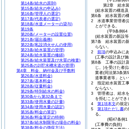
(平13条例67
第14条
(給水の原則)
第2章
給水
第15条
(給水の申込み)
(給水装置の構造及
第16条
(管理人の選定)
第6条
給水装置の
第17条
(代表者の選定)
2
水道事業管理者
第18条
(水道メーターの貸与)
とができる。
第19条
(平9条例6
第20条
(メーターの設置位置)
(給水装置の新設等
第21条
(届出義務)
第7条
給水装置の
第22条
(私設消火せんの使用)
らない。
第23条
(給水装置の管理)
2
前項
の申込みに
第24条
(給水装置の修繕)
(工事の設計及び施
第25条
(給水装置及び水質の検査)
第8条
工事の設計
第25条の2
(貯水槽水道の管理)
じ。)
を受けた者
(
第4章
料金、納付金及び手数料
業者
(同法第3条第
第26条
(水道料金)
道事業者等」とい
第27条
(基本料金)
2
指定給水装置工
第28条
(従量料金)
ならない。
第29条
(特別給水の料金)
3
管理者は、給水
第30条から第32条まで
を拒むことができ
第33条
(使用水量の計量)
4
第1項本文
の規定
第34条
(使用水量の認定)
5
第1項ただし書
の
第35条
(料金の算定)
る。
第36条
(料金算定の特例)
(昭47条例
第37条
(給水制限等の場合の料金)
(工事費の負担)
第38条
(料金の徴収方法)