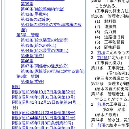
第9条
工事の費用
第39条
ことがある。
第40条
(施設整備納付金)
(工事費の算出方法
第41条
(手数料)
第10条
管理者が施
第41条の2
(減免)
(1)
材料費
第41条の3
(料金の支払請求権の放
(2)
運搬費
棄)
(3)
労力費
第5章
管理
(4)
道路復旧費
第42条
(給水装置の検査等)
(5)
工事監督費
第43条
(給水の停止)
(6)
間接経費
第44条
(給水装置の切離し)
2
前項
に定めるも
第45条
(過料)
3
前2項
に定める工
第46条
(工事費の徴収)
第47条
(関係者の違反処分)
第11条
工事費は、
第48条
(家族等の行為に対する責任)
(昭40条例1
第6章
雑則
(第三者の異議につ
第49条
(委任)
第12条
管理者が施
附則
(給水装置の変更等
附則
(昭和39年10月7日条例第52号)
第13条
管理者は、
附則
(昭和40年3月31日条例第18号)
することができる
附則
(昭和41年12月19日条例第64号
2
前項
の工事費は
抄)
第3章
給水
附則
(昭和43年4月23日条例第28号)
(給水の原則)
附則
(昭和44年3月31日条例第21号)
第14条
給水は、災
附則
(昭和45年7月8日条例第39号)
2
前項
の給水を制
附則
(昭和46年3月31日条例第38号)