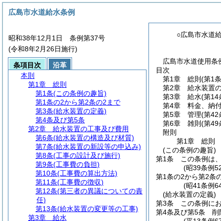
広島市水道給水条例
○広島市水道
昭和38年12月1日 条例第37号
(令和8年2月26日施行)
広島市水道使用条例
条項目次
沿革
目次
本則
第1章
総則
(第1
第1章
総則
第2章
給水装置
第1条
(この条例の趣旨)
第3章
給水
(第1
第1条の2から第2条の2まで
第4章
料金、納
第3条
(給水装置の定義)
第5章
管理
(第4
第4条及び第5条
第6章
雑則
(第49
第2章
給水装置の工事及び費用
附則
第6条
(給水装置の構造及び材質)
第1章
総則
第7条
(給水装置の新設等の申込み)
(この条例の趣旨)
第8条
(工事の設計及び施行)
第1条
この条例は
第9条
(工事費の負担)
(昭39条例
第10条
(工事費の算出方法)
第1条の2から第2条
第11条
(工事費の徴収)
(昭41条例64
第12条
(第三者の異議についての責
(給水装置の定義)
任)
第3条
この条例に
第13条
(給水装置の変更等の工事)
第4条及び第5条
削
第3章
給水