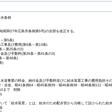
給水条例
(昭和27年広島市条例第5号)の全部を改正する。
条～第5条)
の工事及び費用
(第6条～第13条)
4条～第25条の2)
付金及び手数料
(第26条～第41条の3)
2条～第48条)
条)
、水道事業の料金、納付金及び手数料並びに給水装置工事の費用負担そ
52・全改、昭41条例64・昭45条例39・昭46条例38・昭48条例112・昭4
の2まで
削除
)
おいて「給水装置」とは、給水のため配水管から分岐して設けられた給
除