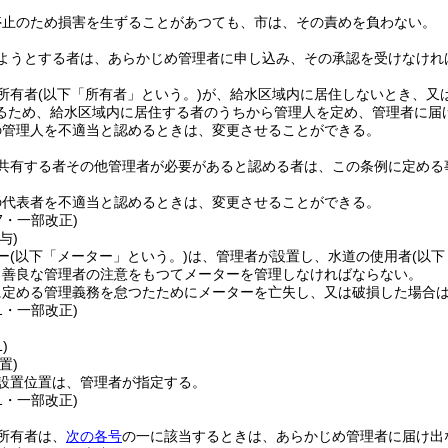
停止のため損害を生ずることがあつても、市は、その責めを負わない。
ようとする者は、あらかじめ管理者に申し込み、その承認を受けなけれ
所有者
(以下「所有者」という。)
が、給水区域内に居住しないとき、又
るため、給水区域内に居住する者のうちから管理人を定め、管理者に届
の管理人を不適当と認めるときは、変更させることができる。
共有する者その他管理者が必要があると認める者は、この条例に定める
の代表者を不適当と認めるときは、変更させることができる。
67・一部改正)
与)
ー
(以下「メーター」という。)
は、管理者が設置し、水道の使用者
(以
、善良な管理者の注意をもつてメーターを管理しなければならない。
に定める管理義務を怠つたためにメーターを亡失し、又は破損した場合
21・一部改正)
)
置)
設置位置は、管理者が指定する。
21・一部改正)
所有者は、
次の各号
の一に該当するときは、あらかじめ管理者に届け出