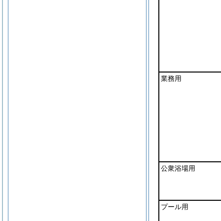
業務用
公衆浴場用
プール用