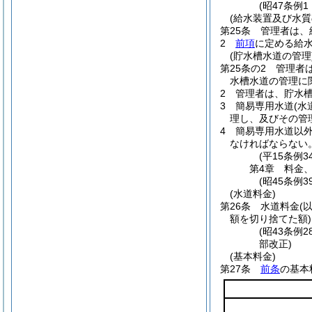
(昭47条例
(給水装置及び水質
第25条
管理者は、
2
前項
に定める給
(貯水槽水道の管理
第25条の2
管理者
水槽水道の管理に
2
管理者は、貯水
3
簡易専用水道
(
理し、及びその管
4
簡易専用水道以
なければならない
(平15条例3
第4章
料金
(昭45条例3
(水道料金)
第26条
水道料金
(
額を切り捨てた額)
(昭43条例
部改正)
(基本料金)
第27条
前条
の基本