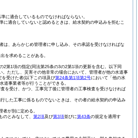
基準に適合しているものでなければならない。
準に適合していないと認めるときは、給水契約の申込みを拒むこ
者は、あらかじめ管理者に申し込み、その承認を受けなければな
提出を求めることがある。
条の2第1項の指定
(同法第25条の3の2第1項の更新を含む。以下同
い。
ただし、災害その他非常の場合において、管理者が他の水道事
定を受けた者
(以下この項及び
第24条第1項第2号
において「他の水
水道事業者等が行うことができる。
審査を受け、かつ、工事完了後に管理者の工事検査を受けなければ
施行した工事に係るものでないときは、その者の給水契約の申込み
理者が別に定める。
ものとみなして、
第2項
及び
第3項
並びに
第43条
の規定を適用す