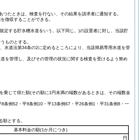
あつたときは、検査を行ない、その結果を請求者に通知する。
額を徴収することができる。
号に規定する貯水槽水道をいう。以下同じ。)
の設置者に対し、当該貯
行うものとする。
、水道法第34条の2に定めるところにより、当該簡易専用水道を管
水道を管理し、及びその管理の状況に関する検査を受けるよう努め
0を乗じて得た額
(その額に1円未満の端数があるときは、その端数金
平8条例52・平9条例10・平13条例67・平26条例1・平31条例8・一
る額とする。
基本料金の額
(1か月につき)
円