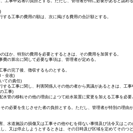
は、工事申込者の負担とする。
ただし、管理者が特に必要があると認め
)
行する工事の費用の額は、次に掲げる費用の合計額とする。
ののほか、特別の費用を必要とするときは、その費用を加算する。
事費の算出に関して必要な事項は、管理者が定める。
工事の完了後、徴収するものとする。
8・全改)
いての責任)
行する工事に関し、利害関係人その他の者から異議があるときは、工事
の工事)
配水管の移転その他の理由によつて給水装置に変更を加える工事を必要
。
、その必要を生じさせた者の負担とする。
ただし、管理者が特別の理由
害、水道施設の損傷又は工事その他やむを得ない事情及び法令又はこの
限し、又は停止しようとするときは、その日時及び区域を定めてそのつ