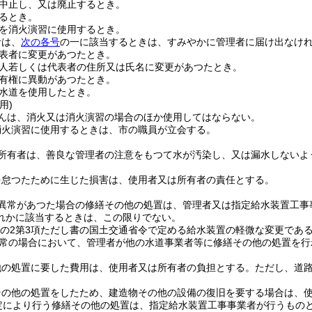
中止し、又は廃止するとき。
るとき。
を消火演習に使用するとき。
者は、
次の各号
の一に該当するときは、すみやかに管理者に届け出なけ
表者に変更があつたとき。
人若しくは代表者の住所又は氏名に変更があつたとき。
有権に異動があつたとき。
水道を使用したとき。
用)
んは、消火又は消火演習の場合のほか使用してはならない。
消火演習に使用するときは、市の職員が立会する。
所有者は、善良な管理者の注意をもつて水が汚染し、又は漏水しないよ
を怠つたために生じた損害は、使用者又は所有者の責任とする。
異常があつた場合の修繕その他の処置は、管理者又は指定給水装置工事
れかに該当するときは、この限りでない。
条の2第3項ただし書の国土交通省令で定める給水装置の軽微な変更であ
常の場合において、管理者が他の水道事業者等に修繕その他の処置を行
他の処置に要した費用は、使用者又は所有者の負担とする。
ただし、道
その他の処置をしたため、建造物その他の設備の復旧を要する場合は、
定により行う修繕その他の処置は、指定給水装置工事事業者が行うもの