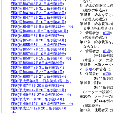
ない。
附則
(昭和47年3月31日条例第1号)
3
給水の制限又は
附則
(昭和47年3月31日条例第49号)
(給水の申込み)
附則
(昭和47年7月21日条例第68号)
第15条
給水を受け
附則
(昭和47年7月21日条例第89号)
(管理人の選定)
附則
(昭和48年3月16日条例第45号)
第16条
給水装置の
附則
(昭和48年9月8日条例第112号 抄)
る事項を処理させ
附則
(昭和48年10月2日条例第140号)
2
管理者は、
前項
附則
(昭和50年8月5日条例第97号)
(代表者の選定)
附則
(昭和54年3月20日条例第24号)
第17条
給水装置を
附則
(昭和55年3月11日条例第47号)
ならない。
附則
(昭和55年7月12日条例第74号)
2
管理者は、
前項
附則
(昭和57年4月10日条例第46号)
(平13条例
附則
(昭和58年3月15日条例第7号 抄)
(水道メーターの貸
附則
(昭和58年7月8日条例第39号)
第18条
水道メータ
附則
(昭和59年7月3日条例第35号)
2
前項
の保管者は
附則
(昭和60年2月27日条例第1号)
3
保管者が、
前項
附則
(昭和60年2月27日条例第53号)
(昭44条例
附則
(平成元年3月30日条例第9号 抄)
第19条
削除
附則
(平成7年3月20日条例第31号)
(昭44条例21
附則
(平成8年12月20日条例第52号)
(メーターの設置位
附則
(平成9年3月27日条例第10号 抄)
第20条
メーターの
附則
(平成9年9月30日条例第64号)
(昭44条例
附則
(平成9年12月19日条例第71号 抄)
(届出義務)
附則
(平成11年12月20日条例第67号
第21条
使用者又は
抄)