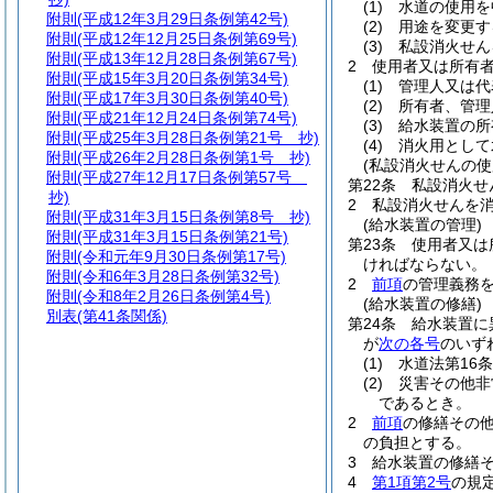
(1)
水道の使用を
附則
(平成12年3月29日条例第42号)
(2)
用途を変更す
附則
(平成12年12月25日条例第69号)
(3)
私設消火せん
附則
(平成13年12月28日条例第67号)
2
使用者又は所有
附則
(平成15年3月20日条例第34号)
(1)
管理人又は代
附則
(平成17年3月30日条例第40号)
(2)
所有者、管理
附則
(平成21年12月24日条例第74号)
(3)
給水装置の所
附則
(平成25年3月28日条例第21号 抄)
(4)
消火用として
附則
(平成26年2月28日条例第1号 抄)
(私設消火せんの使
附則
(平成27年12月17日条例第57号
第22条
私設消火せ
抄)
2
私設消火せんを
附則
(平成31年3月15日条例第8号 抄)
(給水装置の管理)
附則
(平成31年3月15日条例第21号)
第23条
使用者又は
附則
(令和元年9月30日条例第17号)
ければならない。
附則
(令和6年3月28日条例第32号)
2
前項
の管理義務
附則
(令和8年2月26日条例第4号)
(給水装置の修繕)
別表
(第41条関係)
第24条
給水装置に
が
次の各号
のいず
(1)
水道法第16
(2)
災害その他非
であるとき。
2
前項
の修繕その
の負担とする。
3
給水装置の修繕
4
第1項第2号
の規