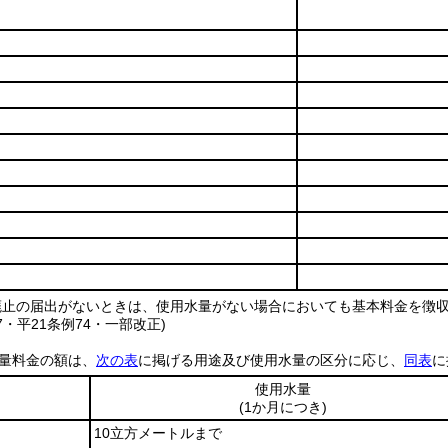
廃止の届出がないときは、使用水量がない場合においても基本料金を徴
67・平21条例74・一部改正)
量料金の額は、
次の表
に掲げる用途及び使用水量の区分に応じ、
同表
に
使用水量
(1か月につき)
10立方メートルまで