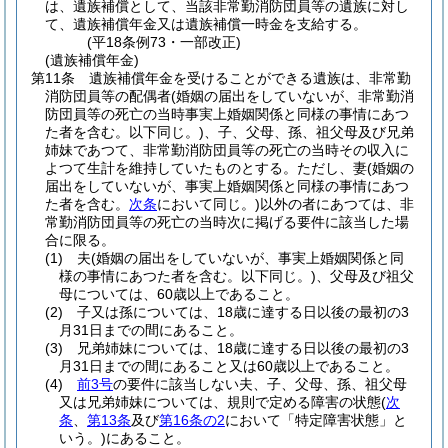
は、遺族補償として、当該非常勤消防団員等の遺族に対し
て、遺族補償年金又は遺族補償一時金を支給する。
(平18条例73・一部改正)
(遺族補償年金)
第11条
遺族補償年金を受けることができる遺族は、非常勤
消防団員等の配偶者
(婚姻の届出をしていないが、非常勤消
防団員等の死亡の当時事実上婚姻関係と同様の事情にあつ
た者を含む。以下同じ。)
、子、父母、孫、祖父母及び兄弟
姉妹であつて、非常勤消防団員等の死亡の当時その収入に
よつて生計を維持していたものとする。
ただし、妻
(婚姻の
届出をしていないが、事実上婚姻関係と同様の事情にあつ
た者を含む。
次条
において同じ。)
以外の者にあつては、非
常勤消防団員等の死亡の当時次に掲げる要件に該当した場
合に限る。
(1)
夫
(婚姻の届出をしていないが、事実上婚姻関係と同
様の事情にあつた者を含む。以下同じ。)
、父母及び祖父
母については、60歳以上であること。
(2)
子又は孫については、18歳に達する日以後の最初の3
月31日までの間にあること。
(3)
兄弟姉妹については、18歳に達する日以後の最初の3
月31日までの間にあること又は60歳以上であること。
(4)
前3号
の要件に該当しない夫、子、父母、孫、祖父母
又は兄弟姉妹については、規則で定める障害の状態
(
次
条
、
第13条
及び
第16条の2
において「特定障害状態」と
いう。)
にあること。