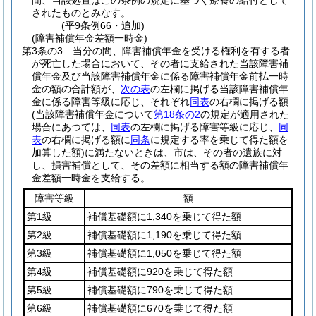
間、当該処置はこの条例の規定に基づく療養の給付として
されたものとみなす。
(平9条例66・追加)
(障害補償年金差額一時金)
第3条の3
当分の間、障害補償年金を受ける権利を有する者
が死亡した場合において、その者に支給された当該障害補
償年金及び当該障害補償年金に係る障害補償年金前払一時
金の額の合計額が、
次の表
の左欄に掲げる当該障害補償年
金に係る障害等級に応じ、それぞれ
同表
の右欄に掲げる額
(当該障害補償年金について
第18条の2
の規定が適用された
場合にあつては、
同表
の左欄に掲げる障害等級に応じ、
同
表
の右欄に掲げる額に
同条
に規定する率を乗じて得た額を
加算した額)
に満たないときは、市は、その者の遺族に対
し、損害補償として、その差額に相当する額の障害補償年
金差額一時金を支給する。
障害等級
額
第1級
補償基礎額に1,340を乗じて得た額
第2級
補償基礎額に1,190を乗じて得た額
第3級
補償基礎額に1,050を乗じて得た額
第4級
補償基礎額に920を乗じて得た額
第5級
補償基礎額に790を乗じて得た額
第6級
補償基礎額に670を乗じて得た額