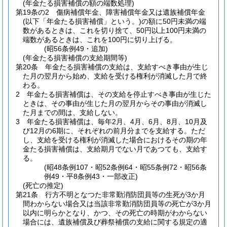
(年金たる損害補償の額の端数処理)
第19条の2
傷病補償年金、障害補償年金又は遺族補償年金
(以下「年金たる損害補償」という。)
の額に50円未満の端
数があるときは、これを切り捨て、50円以上100円未満の
端数があるときは、これを100円に切り上げる。
(昭56条例49・追加)
(年金たる損害補償の支給期間等)
第20条
年金たる損害補償の支給は、支給すべき事由が生じ
た月の翌月から始め、支給を受ける権利が消滅した月で終
わる。
2
年金たる損害補償は、その支給を停止すべき事由が生じた
ときは、その事由が生じた月の翌月からその事由が消滅し
た月までの間は、支給しない。
3
年金たる損害補償は、毎年2月、4月、6月、8月、10月及
び12月の6期に、それぞれの前月分までを支給する。
ただ
し、支給を受ける権利が消滅した場合におけるその期の年
金たる損害補償は、支給期月でない月であつても、支給す
る。
(昭48条例107・昭52条例64・昭55条例72・昭56条
例49・平8条例43・一部改正)
(死亡の推定)
第21条
行方不明となつた非常勤消防団員等の生死が3か月
間わからない場合又は当該非常勤消防団員等の死亡が3か月
以内に明らかとなり、かつ、その死亡の時期がわからない
場合には、遺族補償及び葬祭補償の支給に関する規定の適