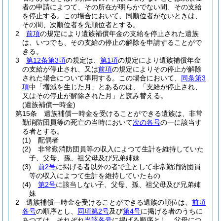
者の申請によつて、その所在が明らかでない間、その支給
を停止する。
この場合において、同順位者がないときは、
その間、次順位者を先順位者とする。
2
前項
の規定により遺族補償年金の支給を停止された遺族
は、いつでも、その支給の停止の解除を申請することがで
きる。
3
第12条第3項
の規定は、
第1項
の規定により遺族補償年金
の支給が停止され、又は
前項
の規定によりその停止が解除
された場合について準用する。
この場合において、
同条第3
項
中「増減を生じた月」とあるのは、「支給が停止され、
又はその停止が解除された月」と読み替える。
(遺族補償一時金)
第15条
遺族補償一時金を受けることができる遺族は、非常
勤消防団員等の死亡の当時において
次の各号
の一に該当す
る者とする。
(1)
配偶者
(2)
非常勤消防団員等の収入によつて生計を維持していた
子、父母、孫、祖父母及び兄弟姉妹
(3)
前2号
に掲げる者以外の者で主として非常勤消防団員
等の収入によつて生計を維持していたもの
(4)
第2号
に該当しない子、父母、孫、祖父母及び兄弟姉
妹
2
遺族補償一時金を受けることができる遺族の順位は、
前項
各号
の順序とし、
同項第2号
及び
第4号
に掲げる者のうちに
あつては、それぞれ
当該各号
に掲げる順序とし、父母につ