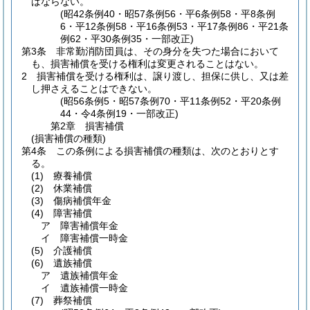
ばならない。
(昭42条例40・昭57条例56・平6条例58・平8条例
6・平12条例58・平16条例53・平17条例86・平21条
例62・平30条例35・一部改正)
第3条
非常勤消防団員は、その身分を失つた場合において
も、損害補償を受ける権利は変更されることはない。
2
損害補償を受ける権利は、譲り渡し、担保に供し、又は差
し押さえることはできない。
(昭56条例5・昭57条例70・平11条例52・平20条例
44・令4条例19・一部改正)
第2章
損害補償
(損害補償の種類)
第4条
この条例による損害補償の種類は、次のとおりとす
る。
(1)
療養補償
(2)
休業補償
(3)
傷病補償年金
(4)
障害補償
ア
障害補償年金
イ
障害補償一時金
(5)
介護補償
(6)
遺族補償
ア
遺族補償年金
イ
遺族補償一時金
(7)
葬祭補償