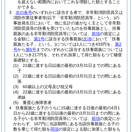
を超えない範囲内においてこれを増額した額とすること
ができる。
3
次の各号
のいずれかに該当する者で、非常勤消防団員又は
消防作業従事者等
(以下「非常勤消防団員等」という。)
の
事故発生日において、他に生計の途がなく主として非常勤
消防団員等の扶養を受けていたものを扶養親族とし、扶養
親族のある非常勤消防団員等については、
前項
の規定によ
る金額に、
第1号
に該当する扶養親族
(
次項
において「扶養
親族たる子」という。)
については1人につき433円を、
第2
号
から
第5号
までのいずれかに該当する扶養親族については
1人につき217円を、それぞれ加算して得た額をもつて補償
基礎額とする。
(1)
22歳に達する日以後の最初の3月31日までの間にある
子
(2)
22歳に達する日以後の最初の3月31日までの間にある
孫
(3)
60歳以上の父母及び祖父母
(4)
22歳に達する日以後の最初の3月31日までの間にある
弟妹
(5)
重度心身障害者
4
扶養親族たる子のうちに15歳に達する日後の最初の4月1
日から22歳に達する日以後の最初の3月31日までの間にあ
る子がいる非常勤消防団員等については、
前項
の規定にか
かわらず、167円に当該期間にある当該扶養親族たる子の
数を乗じて得た額を
同項
の規定による額に加算した額をも