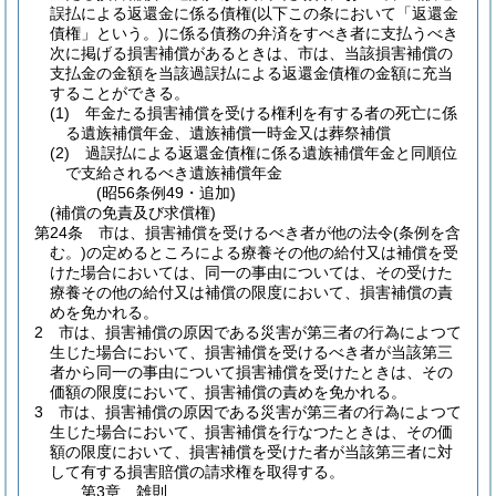
誤払による返還金に係る債権
(以下この条において「返還金
債権」という。)
に係る債務の弁済をすべき者に支払うべき
次に掲げる損害補償があるときは、市は、当該損害補償の
支払金の金額を当該過誤払による返還金債権の金額に充当
することができる。
(1)
年金たる損害補償を受ける権利を有する者の死亡に係
る遺族補償年金、遺族補償一時金又は葬祭補償
(2)
過誤払による返還金債権に係る遺族補償年金と同順位
で支給されるべき遺族補償年金
(昭56条例49・追加)
(補償の免責及び求償権)
第24条
市は、損害補償を受けるべき者が他の法令
(条例を含
む。)
の定めるところによる療養その他の給付又は補償を受
けた場合においては、同一の事由については、その受けた
療養その他の給付又は補償の限度において、損害補償の責
めを免かれる。
2
市は、損害補償の原因である災害が第三者の行為によつて
生じた場合において、損害補償を受けるべき者が当該第三
者から同一の事由について損害補償を受けたときは、その
価額の限度において、損害補償の責めを免かれる。
3
市は、損害補償の原因である災害が第三者の行為によつて
生じた場合において、損害補償を行なつたときは、その価
額の限度において、損害補償を受けた者が当該第三者に対
して有する損害賠償の請求権を取得する。
第3章
雑則