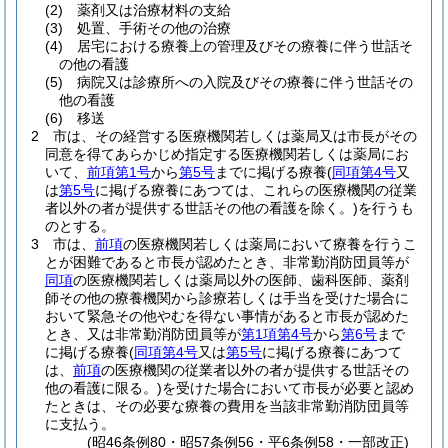
(2)
薬剤又は治療材料の支給
(3)
処置、手術その他の治療
(4)
居宅における療養上の管理及びその療養に伴う世話そ
の他の看護
(5)
病院又は診療所への入院及びその療養に伴う世話その
他の看護
(6)
移送
2
市は、その経営する医療機関若しくは薬局又は市長がその
同意を得てあらかじめ指定する医療機関若しくは薬局にお
いて、
前項第1号
から
第5号
までに掲げる療養
(
同項第4号
又
は
第5号
に掲げる療養にあつては、これらの医療機関の従業
者以外の者が提供する世話その他の看護を除く。)
を行うも
のとする。
3
市は、
前項
の医療機関若しくは薬局において療養を行うこ
とが困難であると市長が認めたとき、非常勤消防団員等が
同項
の医療機関若しくは薬局以外の医師、歯科医師、薬剤
師その他の療養機関から診療若しくは手当を受けた場合に
おいて緊急その他やむを得ない事情があると市長が認めた
とき、又は非常勤消防団員等が
第1項第4号
から
第6号
まで
に掲げる療養
(
同項第4号
又は
第5号
に掲げる療養にあつて
は、
前項
の医療機関の従業者以外の者が提供する世話その
他の看護に限る。)
を受けた場合において市長が必要と認め
たときは、その必要な療養の費用を当該非常勤消防団員等
に支払う。
(昭46条例80・昭57条例56・平6条例58・一部改正)