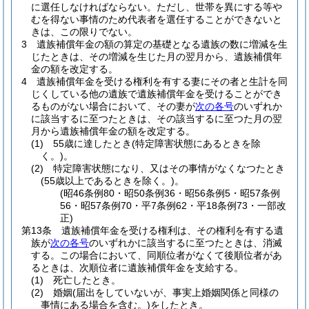
に選任しなければならない。
ただし、世帯を異にする等や
むを得ない事情のため代表者を選任することができないと
きは、この限りでない。
3
遺族補償年金の額の算定の基礎となる遺族の数に増減を生
じたときは、その増減を生じた月の翌月から、遺族補償年
金の額を改定する。
4
遺族補償年金を受ける権利を有する妻にその者と生計を同
じくしている他の遺族で遺族補償年金を受けることができ
るものがない場合において、その妻が
次の各号
のいずれか
に該当するに至つたときは、その該当するに至つた月の翌
月から遺族補償年金の額を改定する。
(1)
55歳に達したとき
(特定障害状態にあるときを除
く。)
。
(2)
特定障害状態になり、又はその事情がなくなつたとき
(55歳以上であるときを除く。)
。
(昭46条例80・昭50条例36・昭56条例5・昭57条例
56・昭57条例70・平7条例62・平18条例73・一部改
正)
第13条
遺族補償年金を受ける権利は、その権利を有する遺
族が
次の各号
のいずれかに該当するに至つたときは、消滅
する。
この場合において、同順位者がなくて後順位者があ
るときは、次順位者に遺族補償年金を支給する。
(1)
死亡したとき。
(2)
婚姻
(届出をしていないが、事実上婚姻関係と同様の
事情にある場合を含む。)
をしたとき。