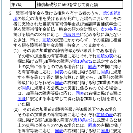
第7級
補償基礎額に560を乗じて得た額
2
障害補償年金を受ける権利を有する者のうち、
第9条第8
項
の規定の適用を受ける者が死亡した場合において、その
者に支給された当該障害補償年金及び当該障害補償年金に
係る障害補償年金前払一時金の額の合計額が、
次の各号
に
掲げる場合の区分に応じ、
当該各号
に定める額に満たない
ときは、市は、
前項
の規定にかかわらず、その差額に相当
する額を障害補償年金差額一時金として支給する。
(1)
その者の加重前の障害等級が第7級以上である場合
その者の加重後の障害等級に応じそれぞれ
前項の表
の右
欄に掲げる額
(加重後の障害が
第18条の2
に規定する公務
上の災害に係るものである場合には、
同表
の左欄に掲げ
る障害等級に応じ、
同表
の右欄に掲げる額に
同条
に規定
する率を乗じて得た額を加算した額)
から、加重前の障害
等級に応じそれぞれ
同表
の右欄に掲げる額
(加重後の障害
が
同条
に規定する公務上の災害に係るものである場合に
は、加重前の障害等級に応じ、
同表
の右欄に掲げる額に
同条
に規定する率を乗じて得た額を加算した額)
を差し引
いた額
(2)
その者の加重前の障害等級が第8級以下である場合
その者の加重後の障害等級に応じそれぞれ
前項の表
の右
欄に掲げる額
(加重後の障害が
第18条の2
に規定する公務
上の災害に係るものである場合には、
同表
の左欄に掲げ
る障害等級に応じ、
同表
の右欄に掲げる額に
同条
に規定