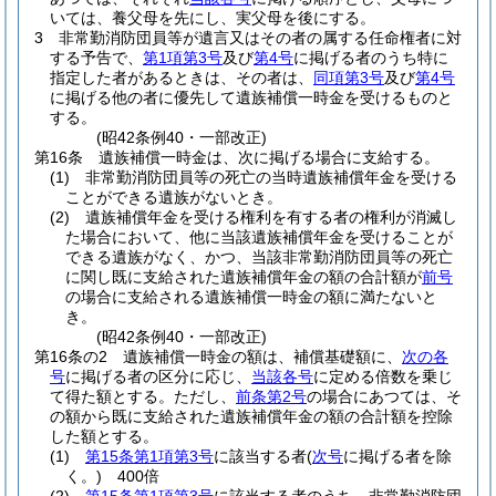
いては、養父母を先にし、実父母を後にする。
3
非常勤消防団員等が遺言又はその者の属する任命権者に対
する予告で、
第1項第3号
及び
第4号
に掲げる者のうち特に
指定した者があるときは、その者は、
同項第3号
及び
第4号
に掲げる他の者に優先して遺族補償一時金を受けるものと
する。
(昭42条例40・一部改正)
第16条
遺族補償一時金は、次に掲げる場合に支給する。
(1)
非常勤消防団員等の死亡の当時遺族補償年金を受ける
ことができる遺族がないとき。
(2)
遺族補償年金を受ける権利を有する者の権利が消滅し
た場合において、他に当該遺族補償年金を受けることが
できる遺族がなく、かつ、当該非常勤消防団員等の死亡
に関し既に支給された遺族補償年金の額の合計額が
前号
の場合に支給される遺族補償一時金の額に満たないと
き。
(昭42条例40・一部改正)
第16条の2
遺族補償一時金の額は、補償基礎額に、
次の各
号
に掲げる者の区分に応じ、
当該各号
に定める倍数を乗じ
て得た額とする。
ただし、
前条第2号
の場合にあつては、そ
の額から既に支給された遺族補償年金の額の合計額を控除
した額とする。
(1)
第15条第1項第3号
に該当する者
(
次号
に掲げる者を除
く。)
400倍