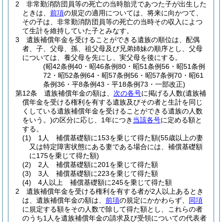
2
非常勤消防団員等の死亡の当時胎児であつた子が出生した
ときは、
前項
の規定の適用については、将来に向かつて、
その子は、非常勤消防団員等の死亡の当時その収入によつ
て生計を維持していた子とみなす。
3
遺族補償年金を受けることができる遺族の順位は、配偶
者、子、父母、孫、祖父母及び兄弟姉妹の順序とし、父母
については、養父母を先にし、実父母を後にする。
(昭42条例40・昭46条例80・昭51条例56・昭51条例
72・昭52条例64・昭57条例56・昭57条例70・昭61
条例36・平8条例43・平18条例73・一部改正)
第12条
遺族補償年金の額は、
次の各号
に掲げる人数
(遺族補
償年金を受ける権利を有する遺族及びその者と生計を同じ
くしている遺族補償年金を受けることができる遺族の人数
をいう。)
の区分に応じ、1年につき
当該各号
に定める額と
する。
(1)
1人 補償基礎額に153を乗じて得た額
(55歳以上の妻
又は特定障害状態にある妻である場合には、補償基礎額
に175を乗じて得た額)
(2)
2人 補償基礎額に201を乗じて得た額
(3)
3人 補償基礎額に223を乗じて得た額
(4)
4人以上 補償基礎額に245を乗じて得た額
2
遺族補償年金を受ける権利を有する者が2人以上あるとき
は、遺族補償年金の額は、
前項
の規定にかかわらず、
同項
に規定する額をその人数で除して得た額とし、これらの者
のうち1人を遺族補償年金の請求及び受領についての代表者