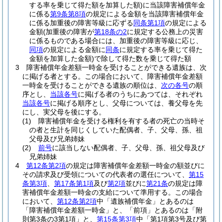
する率を乗じて得た額を加算した額)
に当該障害補償年金
に係る
第9条第8項
の規定による金額を当該障害補償年金
に係る加重後の障害等級に応ずる
同条第1項
の規定による
金額
(加重後の障害が
第18条の2
に規定する公務上の災害
に係るものである場合には、加重後の障害等級に応じ、
同項
の規定による金額に
同条
に規定する率を乗じて得た
金額を加算した金額)
で除して得た数を乗じて得た額
3
障害補償年金差額一時金を受けることができる遺族は、次
に掲げる者とする。
この場合において、障害補償年金差額
一時金を受けることができる遺族の順位は、
次の各号
の順
序とし、
当該各号
に掲げる者のうちにあつては、それぞれ
当該各号
に掲げる順序とし、父母については、養父母を先
にし、実父母を後にする。
(1)
障害補償年金を受ける権利を有する者の死亡の当時そ
の者と生計を同じくしていた配偶者、子、父母、孫、祖
父母及び兄弟姉妹
(2)
前号
に該当しない配偶者、子、父母、孫、祖父母及び
兄弟姉妹
4
第12条第2項
の規定は障害補償年金差額一時金の額並びに
その請求及び受領についての代表者の選任について、
第15
条第3項
、
第17条第1項
及び
第2項
並びに
第21条
の規定は障
害補償年金差額一時金の支給について準用する。
この場合
において、
第12条第2項
中「遺族補償年金」とあるのは
「障害補償年金差額一時金」と、「前項」とあるのは「附
則第3条の3第1項」と、
第15条第3項
中「第1項第3号及び第