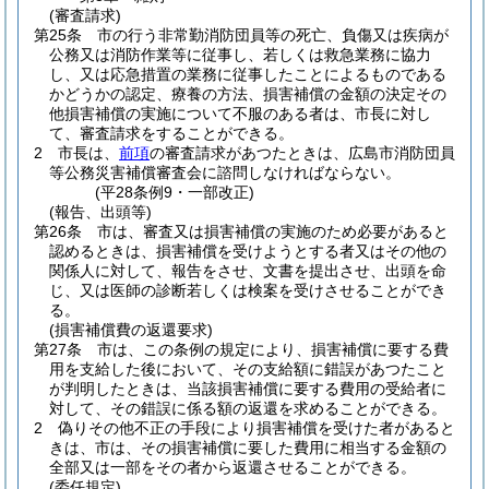
(審査請求)
第25条
市の行う非常勤消防団員等の死亡、負傷又は疾病が
公務又は消防作業等に従事し、若しくは救急業務に協力
し、又は応急措置の業務に従事したことによるものである
かどうかの認定、療養の方法、損害補償の金額の決定その
他損害補償の実施について不服のある者は、市長に対し
て、審査請求をすることができる。
2
市長は、
前項
の審査請求があつたときは、広島市消防団員
等公務災害補償審査会に諮問しなければならない。
(平28条例9・一部改正)
(報告、出頭等)
第26条
市は、審査又は損害補償の実施のため必要があると
認めるときは、損害補償を受けようとする者又はその他の
関係人に対して、報告をさせ、文書を提出させ、出頭を命
じ、又は医師の診断若しくは検案を受けさせることができ
る。
(損害補償費の返還要求)
第27条
市は、この条例の規定により、損害補償に要する費
用を支給した後において、その支給額に錯誤があつたこと
が判明したときは、当該損害補償に要する費用の受給者に
対して、その錯誤に係る額の返還を求めることができる。
2
偽りその他不正の手段により損害補償を受けた者があると
きは、市は、その損害補償に要した費用に相当する金額の
全部又は一部をその者から返還させることができる。
(委任規定)