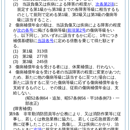
(2)
当該負傷又は疾病による障害の程度が、
次条第2項
に
規定する第1級から第3級までの各障害等級に相当するも
のとして規則で定める第1級、第2級又は第3級の傷病等
級に該当すること。
2
傷病補償年金の額は、当該負傷又は疾病による障害の程度
が
次の各号
に掲げる傷病等級
(
前項第2号
の傷病等級をい
う。以下同じ。)
のいずれに該当するかに応じ、1年につき
補償基礎額に
当該各号
に定める倍数を乗じて得た額とす
る。
(1)
第1級 313倍
(2)
第2級 277倍
(3)
第3級 245倍
3
傷病補償年金を受ける者には、休業補償は、行わない。
4
傷病補償年金を受ける者の当該障害の程度に変更があつた
ため、新たに他の傷病等級に該当するに至つた場合には、
新たに該当するに至つた傷病等級に応ずる傷病補償年金を
支給するものとし、その後は、従前の傷病補償年金は、支
給しない。
(昭52条例64・追加、昭57条例56・平18条例73・一
部改正)
(障害補償)
第9条
非常勤消防団員等が公務により、又は消防作業等に従
事し、若しくは救急業務に協力し、若しくは応急措置の業
務に従事したことにより、負傷し、又は疾病にかかり、治
つたときに
次項
に規定する障害等級に該当する程度の障害