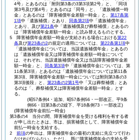
4号」とあるのは「附則第3条の3第3項第2号」と、「同項
第3号及び第4号」とあるのは「同号」と、「遺族補償一時
金」とあるのは「障害補償年金差額一時金」と、
第17条第
1項
中「遺族補償」とあり、
同条第2項
中「遺族補償年金」
とあり、及び
第21条
中「遺族補償及び葬祭補償」とあるの
は「障害補償年金差額一時金」と読み替えるものとする。
5
障害補償年金差額一時金が支給される場合における
第22
条
及び
第23条の2
の規定の適用については、
第22条第1項
中
「遺族補償年金については、当該遺族補償年金」とあるの
は「遺族補償年金又は障害補償年金差額一時金について
は、それぞれ、当該遺族補償年金又は当該障害補償年金差
額一時金」と、
同条第3項
中「遺族補償年金については、第
11条第3項」とあるのは「遺族補償年金については第11条
第3項、障害補償年金差額一時金については附則第3条の3
第3項後段」と、
第23条の2第1号
中「又は葬祭補償」とあ
るのは「、葬祭補償又は障害補償年金差額一時金」とす
る。
(昭57条例4・追加、昭57条例56・一部改正、平9条
例66・旧第3条の2繰下、平18条例73・一部改正)
(障害補償年金前払一時金)
第3条の4
当分の間、障害補償年金を受ける権利を有する者
が申し出たときは、市は、損害補償として、障害補償年金
前払一時金を支給する。
2
前項
の申出は、障害補償年金の最初の支給に先立つて行わ
なければならない。
ただし、既に障害補償年金の支給を受