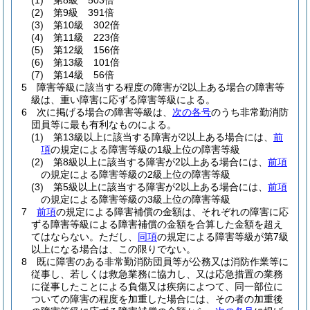
(1)
第8級 503倍
(2)
第9級 391倍
(3)
第10級 302倍
(4)
第11級 223倍
(5)
第12級 156倍
(6)
第13級 101倍
(7)
第14級 56倍
5
障害等級に該当する程度の障害が2以上ある場合の障害等
級は、重い障害に応ずる障害等級による。
6
次に掲げる場合の障害等級は、
次の各号
のうち非常勤消防
団員等に最も有利なものによる。
(1)
第13級以上に該当する障害が2以上ある場合には、
前
項
の規定による障害等級の1級上位の障害等級
(2)
第8級以上に該当する障害が2以上ある場合には、
前項
の規定による障害等級の2級上位の障害等級
(3)
第5級以上に該当する障害が2以上ある場合には、
前項
の規定による障害等級の3級上位の障害等級
7
前項
の規定による障害補償の金額は、それぞれの障害に応
ずる障害等級による障害補償の金額を合算した金額を超え
てはならない。
ただし、
同項
の規定による障害等級が第7級
以上になる場合は、この限りでない。
8
既に障害のある非常勤消防団員等が公務又は消防作業等に
従事し、若しくは救急業務に協力し、又は応急措置の業務
に従事したことによる負傷又は疾病によつて、同一部位に
ついての障害の程度を加重した場合には、その者の加重後