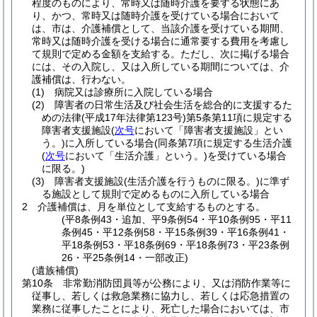
程度のものにより、常時又は随時介護を要する状態にあ
り、かつ、常時又は随時介護を受けている場合において
は、市は、介護補償として、当該介護を受けている期間、
常時又は随時介護を受ける場合に通常要する費用を考慮し
て規則で定める金額を支給する。
ただし、次に掲げる場合
には、その入院し、又は入所している期間については、介
護補償は、行わない。
(1)
病院又は診療所に入院している場合
(2)
障害者の日常生活及び社会生活を総合的に支援するた
めの法律
(平成17年法律第123号)
第5条第11項に規定する
障害者支援施設
(
次号
において「障害者支援施設」とい
う。)
に入所している場合
(同条第7項に規定する生活介護
(
次号
において「生活介護」という。)
を受けている場合
に限る。)
(3)
障害者支援施設
(生活介護を行うものに限る。)
に準ず
る施設として規則で定めるものに入所している場合
2
介護補償は、月を単位として支給するものとする。
(平8条例43・追加、平9条例54・平10条例95・平11
条例45・平12条例58・平15条例39・平16条例41・
平18条例53・平18条例69・平18条例73・平23条例
26・平25条例14・一部改正)
(遺族補償)
第10条
非常勤消防団員等が公務により、又は消防作業等に
従事し、若しくは救急業務に協力し、若しくは応急措置の
業務に従事したことにより、死亡した場合においては、市