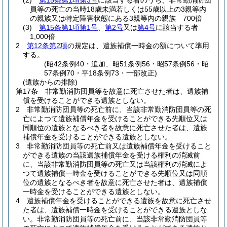
(2)
第15条第1項第3号
に該当する者のうち、非常勤消防団
員等の死亡の当時18歳未満若しくは55歳以上の3親等内
の親族又は特定障害状態にある3親等内の親族 700倍
(3)
第15条第1項第1号
、
第2号
又は
第4号
に該当する者
1,000倍
2
第12条第2項
の規定は、遺族補償一時金の額について準用
する。
(昭42条例40・追加、昭51条例56・昭57条例56・昭
57条例70・平18条例73・一部改正)
(遺族からの排除)
第17条
非常勤消防団員等を故意に死亡させた者は、遺族補
償を受けることができる遺族としない。
2
非常勤消防団員等の死亡前に、当該非常勤消防団員等の死
亡によつて遺族補償年金を受けることができる先順位又は
同順位の遺族となるべき者を故意に死亡させた者は、遺族
補償年金を受けることができる遺族としない。
3
非常勤消防団員等の死亡前又は遺族補償年金を受けること
ができる遺族の当該遺族補償年金を受ける権利の消滅前
に、当該非常勤消防団員等の死亡又は当該権利の消滅によ
つて遺族補償一時金を受けることができる先順位又は同順
位の遺族となるべき者を故意に死亡させた者は、遺族補償
一時金を受けることができる遺族としない。
4
遺族補償年金を受けることができる遺族を故意に死亡させ
た者は、遺族補償一時金を受けることができる遺族としな
い。
非常勤消防団員等の死亡前に、当該非常勤消防団員等