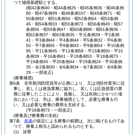
つて補償基礎額とする。
(昭42条例40・昭44条例26・昭45条例36・昭46条例
80・昭47条例99・昭48条例107・昭49条例71・昭
50条例92・昭51条例56・昭52条例64・昭53条例
45・昭54条例33・昭55条例72・昭56条例49・昭57
条例56・昭59条例47・昭60条例88・昭61条例36・
昭62条例37・昭63条例35・平元条例39・平2条例
41・平3条例44・平4条例44・平5条例32・平6条例
50・平7条例55・平8条例43・平9条例54・平10条例
95・平11条例45・平12条例58・平13条例50・平15
条例39・平16条例41・平18条例53・平18条例73・
平19条例45・平20条例44・平29条例24・平30条例
35・令2条例30・令6条例34・令7条例26・令8条例
29・一部改正)
(療養補償)
第6条
非常勤消防団員等が公務により、又は消防作業等に従
事し、若しくは救急業務に協力し、若しくは応急措置の業
務に従事したことにより、負傷し、又は疾病にかかつた場
合においては、市は、療養補償として、必要な療養を行
い、又は必要な療養の費用を支給する。
(平18条例73・一部改正)
(療養及び療養費の支給)
第7条
前条
の規定による療養の範囲は、次に掲げるものであ
つて、療養上相当と認められるものとする。
(1)
診察