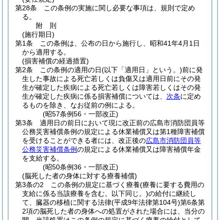
第28条
この条例の実施に関し必要な事項は、規則で定め
る。
附
則
(施行期日)
第1条
この条例は、公布の日から施行し、昭和41年4月1日
から適用する。
(損害補償の経過措置)
第2条
この条例の適用の日
(以下「適用日」という。)
前に発
生した事故による死亡若しくは負傷又は適用日前にその発
生が確定した疾病による死亡若しくは障害若しくはその発
生が確定した疾病に係る損害補償については、
次条
に定め
るものを除き、なお従前の例による。
(昭57条例56・一部改正)
第3条
適用日の前日において現に改正前の広島市消防団員等
公務災害補償条例の規定による休業補償又は第1種障害補償
を受けることができる者には、改正後の
広島市消防団員等
公務災害補償条例
の規定による休業補償又は障害補償年金
を支給する。
(昭50条例36・一部改正)
(脳死した者の身体に対する療養補償)
第3条の2
この条例の規定に基づく療養
(療養に要する費用の
支給に係る当該療養を含む。以下同じ。)
の給付に継続し
て、臓器の移植に関する法律
(平成9年法律第104号)
第6条第
2項の脳死した者の身体への処置がされた場合には、当分の