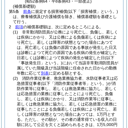
(昭52条例64・平8条例43・一部改正)
(補償基礎額)
第5条
前条
に規定する損害補償
(以下「損害補償」という。)
は、療養補償及び介護補償を除き、補償基礎額を基礎とし
て行う。
2
前項
の補償基礎額は、次に定めるところによる。
(1)
非常勤消防団員が公務により死亡し、負傷し、若しく
は疾病にかかり、又は公務による負傷若しくは疾病によ
り死亡し、若しくは障害の状態となつた場合にあつて
は、死亡若しくは負傷の原因である事故が発生した日又
は診断によつて死亡の原因である疾病の発生が確定した
日若しくは診断によつて疾病の発生が確定した日
(以下
「事故発生日」という。)
において当該非常勤消防団員が
属していた階級及び当該階級に任命された日からの勤務
年数に応じて
別表
に定める額とする。
(2)
消防作業従事者、救急業務協力者、水防従事者又は応
急措置従事者
(以下「消防作業従事者等」という。)
が消
防作業等に従事し、若しくは救急業務に協力し、若しく
は応急措置の業務に従事したことにより死亡し、負傷
し、若しくは疾病にかかり、又は消防作業等に従事し、
若しくは救急業務に協力し、若しくは応急措置の業務に
従事したことによる負傷若しくは疾病により死亡し、若
しくは障害の状態となつた場合にあつては、1万円とす
る。
ただし、その額が、その者の通常得ている収入の日
額に比して公正を欠くと認められるときは、1万5,000円