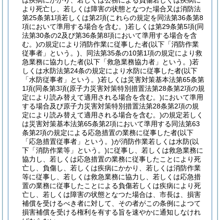
は疾病にかかり、若しくは公務による負傷若しくは疾病に
より死亡し、若しくは障害の状態となつた場合又は消防法
第25条第1項若しくは第2項
(これらの規定を同法第36条第8
項において準用する場合を含む。)
若しくは第29条第5項
(同
法第30条の2及び第36条第8項において準用する場合を含
む。)
の規定により消防作業に従事した者
(以下「消防作業
従事者」という。)
、同法第35条の10第1項の規定により救
急業務に協力した者
(以下「救急業務協力者」という。)
若
しくは水防法第24条の規定により水防に従事した者
(以下
「水防従事者」という。)
若しくは災害対策基本法第65条第
1項
(同条第3項
(原子力災害対策特別措置法第28条第2項の規
定により読み替えて適用される場合を含む。)
において準用
する場合及び原子力災害対策特別措置法第28条第2項の規
定により読み替えて適用される場合を含む。)
の規定若しく
は災害対策基本法第65条第2項において準用する同法第63
条第2項の規定による応急措置の業務に従事した者
(以下
「応急措置従事者」という。)
が消防作業若しくは水防
(以
下「消防作業等」という。)
に従事し、若しくは救急業務に
協力し、若しくは応急措置の業務に従事したことにより死
亡し、負傷し、若しくは疾病にかかり、若しくは消防作業
等に従事し、若しくは救急業務に協力し、若しくは応急措
置の業務に従事したことによる負傷若しくは疾病により死
亡し、若しくは障害の状態となつた場合は、市長は、損害
補償を受けるべき者に対して、その者がこの条例によつて
損害補償を受ける権利を有する旨を速やかに通知しなけれ