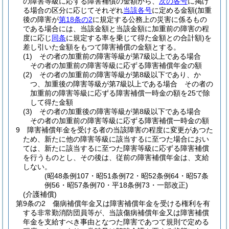
の障害等級に応ずる障害補償の金額から、
次の各号
に掲げ
る場合の区分に応じてそれぞれ
当該各号
に定める金額
(加重
後の障害が
第18条の2
に規定する公務上の災害に係るもの
である場合には、当該金額と当該金額に加重前の障害の程
度に応じ
同条
に規定する率を乗じて得た金額との合計額)
を
差し引いた金額をもつて障害補償の金額とする。
(1)
その者の加重前の障害等級が第7級以上である場合
その者の加重前の障害等級に応ずる障害補償年金の額
(2)
その者の加重前の障害等級が第8級以下であり、か
つ、加重後の障害等級が第7級以上である場合 その者の
加重前の障害等級に応ずる障害補償一時金の額を25で除
して得た金額
(3)
その者の加重後の障害等級が第8級以下である場合
その者の加重前の障害等級に応ずる障害補償一時金の額
9
障害補償年金を受ける者の当該障害の程度に変更があつた
ため、新たに他の障害等級に該当するに至つた場合におい
ては、新たに該当するに至つた障害等級に応ずる障害補償
を行うものとし、その後は、従前の障害補償年金は、支給
しない。
(昭48条例107・昭51条例72・昭52条例64・昭57条
例56・昭57条例70・平18条例73・一部改正)
(介護補償)
第9条の2
傷病補償年金又は障害補償年金を受ける権利を有
する非常勤消防団員等が、当該傷病補償年金又は障害補償
年金を支給すべき事由となつた障害であつて規則で定める