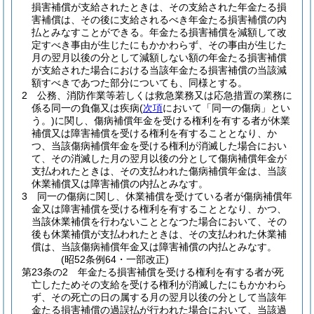
損害補償が支給されたときは、その支給された年金たる損
害補償は、その後に支給されるべき年金たる損害補償の内
払とみなすことができる。
年金たる損害補償を減額して改
定すべき事由が生じたにもかかわらず、その事由が生じた
月の翌月以後の分として減額しない額の年金たる損害補償
が支給された場合における当該年金たる損害補償の当該減
額すべきであつた部分についても、同様とする。
2
公務、消防作業等若しくは救急業務又は応急措置の業務に
係る同一の負傷又は疾病
(
次項
において「同一の傷病」とい
う。)
に関し、傷病補償年金を受ける権利を有する者が休業
補償又は障害補償を受ける権利を有することとなり、か
つ、当該傷病補償年金を受ける権利が消滅した場合におい
て、その消滅した月の翌月以後の分として傷病補償年金が
支払われたときは、その支払われた傷病補償年金は、当該
休業補償又は障害補償の内払とみなす。
3
同一の傷病に関し、休業補償を受けている者が傷病補償年
金又は障害補償を受ける権利を有することとなり、かつ、
当該休業補償を行わないこととなつた場合において、その
後も休業補償が支払われたときは、その支払われた休業補
償は、当該傷病補償年金又は障害補償の内払とみなす。
(昭52条例64・一部改正)
第23条の2
年金たる損害補償を受ける権利を有する者が死
亡したためその支給を受ける権利が消滅したにもかかわら
ず、その死亡の日の属する月の翌月以後の分として当該年
金たる損害補償の過誤払が行われた場合において、当該過