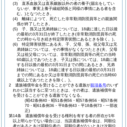
(3)
直系血族又は直系姻族以外の者の養子
(届出をしてい
ないが、事実上養子縁組関係と同様の事情にある者を含
む。)
となつたとき。
(4)
離縁によつて、死亡した非常勤消防団員等との親族関
係が終了したとき。
(5)
子、孫又は兄弟姉妹については、18歳に達した日以後
の最初の3月31日が終了したとき
(非常勤消防団員等の死
亡の時から引き続き特定障害状態にあるときを除く。)
。
(6)
特定障害状態にある夫、子、父母、孫、祖父母又は兄
弟姉妹については、その事情がなくなつたとき
(夫、父母
又は祖父母については、非常勤消防団員等の死亡の当時
60歳以上であつたとき、子又は孫については、18歳に達
する日以後の最初の3月31日までの間にあるとき、兄弟
姉妹については、18歳に達する日以後の最初の3月31日
までの間にあるか又は非常勤消防団員等の死亡の当時60
歳以上であつたときを除く。)
。
2
遺族補償年金を受けることができる遺族が
前項各号
のいず
れかに該当するに至つたときは、その者は、遺族補償年金
を受けることができる遺族でなくなる。
(昭42条例40・昭51条例56・昭57条例56・昭57条例
70・昭61条例36・平8条例43・平18条例73・一部改
正)
第14条
遺族補償年金を受ける権利を有する者の所在が1年
以上明らかでない場合には、当該遺族補償年金は、同順位
者があるときは同順位者の、同順位者がないときは次順位