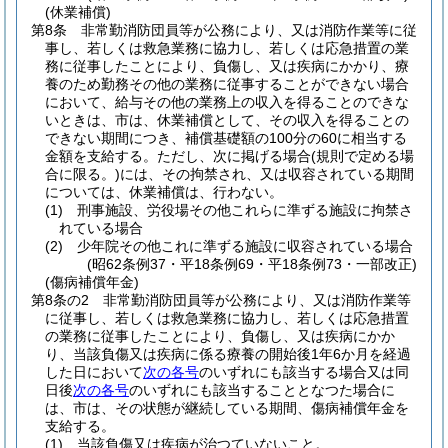
(休業補償)
第8条
非常勤消防団員等が公務により、又は消防作業等に従
事し、若しくは救急業務に協力し、若しくは応急措置の業
務に従事したことにより、負傷し、又は疾病にかかり、療
養のため勤務その他の業務に従事することができない場合
において、給与その他の業務上の収入を得ることのできな
いときは、市は、休業補償として、その収入を得ることの
できない期間につき、補償基礎額の100分の60に相当する
金額を支給する。
ただし、次に掲げる場合
(規則で定める場
合に限る。)
には、その拘禁され、又は収容されている期間
については、休業補償は、行わない。
(1)
刑事施設、労役場その他これらに準ずる施設に拘禁さ
れている場合
(2)
少年院その他これに準ずる施設に収容されている場合
(昭62条例37・平18条例69・平18条例73・一部改正)
(傷病補償年金)
第8条の2
非常勤消防団員等が公務により、又は消防作業等
に従事し、若しくは救急業務に協力し、若しくは応急措置
の業務に従事したことにより、負傷し、又は疾病にかか
り、当該負傷又は疾病に係る療養の開始後1年6か月を経過
した日において
次の各号
のいずれにも該当する場合又は同
日後
次の各号
のいずれにも該当することとなつた場合に
は、市は、その状態が継続している期間、傷病補償年金を
支給する。
(1)
当該負傷又は疾病が治つていないこと。