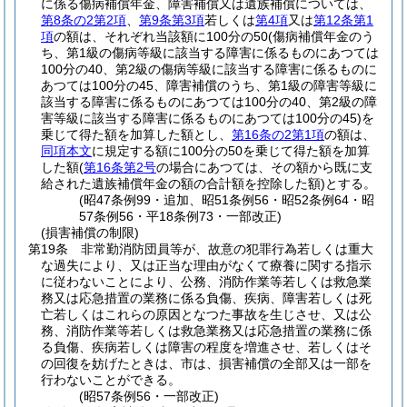
に係る傷病補償年金、障害補償又は遺族補償については、
第8条の2第2項
、
第9条第3項
若しくは
第4項
又は
第12条第1
項
の額は、それぞれ当該額に100分の50
(傷病補償年金のう
ち、第1級の傷病等級に該当する障害に係るものにあつては
100分の40、第2級の傷病等級に該当する障害に係るものに
あつては100分の45、障害補償のうち、第1級の障害等級に
該当する障害に係るものにあつては100分の40、第2級の障
害等級に該当する障害に係るものにあつては100分の45)
を
乗じて得た額を加算した額とし、
第16条の2第1項
の額は、
同項本文
に規定する額に100分の50を乗じて得た額を加算
した額
(
第16条第2号
の場合にあつては、その額から既に支
給された遺族補償年金の額の合計額を控除した額)
とする。
(昭47条例99・追加、昭51条例56・昭52条例64・昭
57条例56・平18条例73・一部改正)
(損害補償の制限)
第19条
非常勤消防団員等が、故意の犯罪行為若しくは重大
な過失により、又は正当な理由がなくて療養に関する指示
に従わないことにより、公務、消防作業等若しくは救急業
務又は応急措置の業務に係る負傷、疾病、障害若しくは死
亡若しくはこれらの原因となつた事故を生じさせ、又は公
務、消防作業等若しくは救急業務又は応急措置の業務に係
る負傷、疾病若しくは障害の程度を増進させ、若しくはそ
の回復を妨げたときは、市は、損害補償の全部又は一部を
行わないことができる。
(昭57条例56・一部改正)