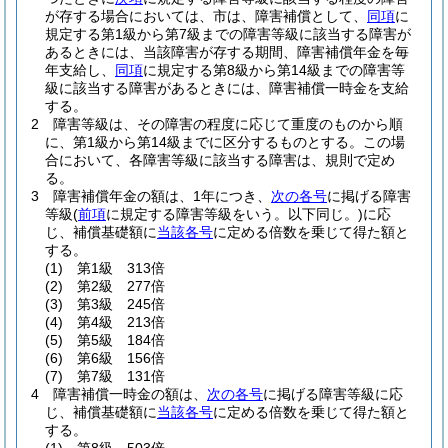
が存する場合においては、市は、障害補償として、
同項
に
規定する第1級から第7級までの障害等級に該当する障害が
あるときには、当該障害が存する期間、障害補償年金を毎
年支給し、
同項
に規定する第8級から第14級までの障害等
級に該当する障害があるときには、障害補償一時金を支給
する。
2
障害等級は、その障害の程度に応じて重度のものから順
に、第1級から第14級までに区分するものとする。
この場
合において、各障害等級に該当する障害は、規則で定め
る。
3
障害補償年金の額は、1年につき、
次の各号
に掲げる障害
等級
(
前項
に規定する障害等級をいう。以下同じ。)
に応
じ、補償基礎額に
当該各号
に定める倍数を乗じて得た額と
する。
(1)
第1級 313倍
(2)
第2級 277倍
(3)
第3級 245倍
(4)
第4級 213倍
(5)
第5級 184倍
(6)
第6級 156倍
(7)
第7級 131倍
4
障害補償一時金の額は、
次の各号
に掲げる障害等級に応
じ、補償基礎額に
当該各号
に定める倍数を乗じて得た額と
する。