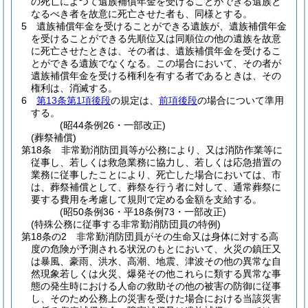
の死亡によつて遺族補償年金を受けることができる遺族と
なるべき者を故意に死亡させた者も、同様とする。
5
遺族補償年金を受けることができる遺族が、遺族補償年金
を受けることができる先順位又は同順位の他の遺族を故意
に死亡させたときは、その者は、遺族補償年金を受けるこ
とができる遺族でなくなる。
この場合において、その者が
遺族補償年金を受ける権利を有する者であるときは、その
権利は、消滅する。
6
第13条第1項後段
の規定は、
前項後段
の場合について準用
する。
(昭44条例26・一部改正)
(葬祭補償)
第18条
非常勤消防団員等が公務により、又は消防作業等に
従事し、若しくは救急業務に協力し、若しくは応急措置の
業務に従事したことにより、死亡した場合においては、市
は、葬祭補償として、葬祭を行う者に対して、通常葬祭に
要する費用を考慮して規則で定める金額を支給する。
(昭50条例36・平18条例73・一部改正)
(特殊公務に従事する非常勤消防団員の特例)
第18条の2
非常勤消防団員がその生命又は身体に対する高
度の危険が予測される状況のもとにおいて、火災の鎮圧又
は暴風、豪雨、洪水、高潮、地震、津波その他の異常な自
然現象若しくは火災、爆発その他これらに類する異常な事
態の発生時における人命の救助その他の被害の防御に従事
し、そのため公務上の災害を受けた場合における当該災害