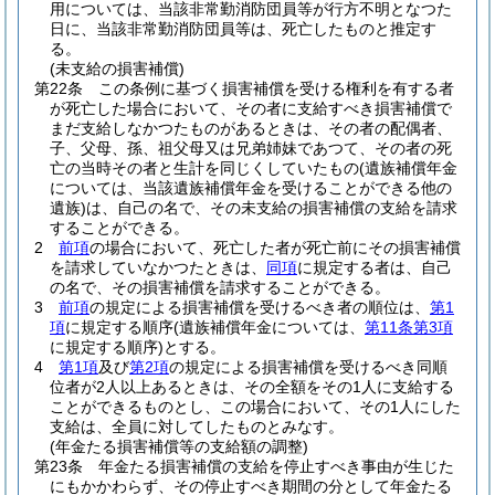
用については、当該非常勤消防団員等が行方不明となつた
日に、当該非常勤消防団員等は、死亡したものと推定す
る。
(未支給の損害補償)
第22条
この条例に基づく損害補償を受ける権利を有する者
が死亡した場合において、その者に支給すべき損害補償で
まだ支給しなかつたものがあるときは、その者の配偶者、
子、父母、孫、祖父母又は兄弟姉妹であつて、その者の死
亡の当時その者と生計を同じくしていたもの
(遺族補償年金
については、当該遺族補償年金を受けることができる他の
遺族)
は、自己の名で、その未支給の損害補償の支給を請求
することができる。
2
前項
の場合において、死亡した者が死亡前にその損害補償
を請求していなかつたときは、
同項
に規定する者は、自己
の名で、その損害補償を請求することができる。
3
前項
の規定による損害補償を受けるべき者の順位は、
第1
項
に規定する順序
(遺族補償年金については、
第11条第3項
に規定する順序)
とする。
4
第1項
及び
第2項
の規定による損害補償を受けるべき同順
位者が2人以上あるときは、その全額をその1人に支給する
ことができるものとし、この場合において、その1人にした
支給は、全員に対してしたものとみなす。
(年金たる損害補償等の支給額の調整)
第23条
年金たる損害補償の支給を停止すべき事由が生じた
にもかかわらず、その停止すべき期間の分として年金たる