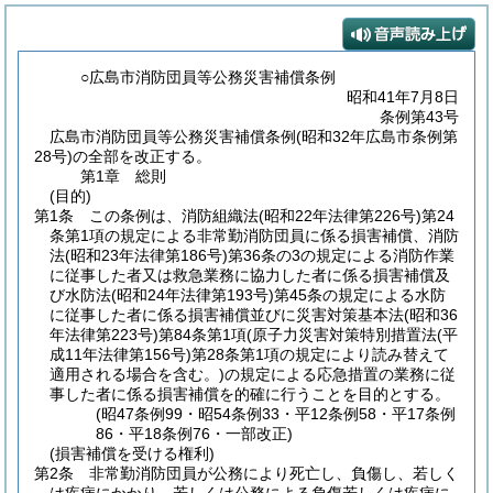
○広島市消防団員等公務災害補償条例
昭和41年7月8日
条例第43号
広島市消防団員等公務災害補償条例(昭和32年広島市条例第
28号)の全部を改正する。
第1章
総則
(目的)
第1条
この条例は、消防組織法
(昭和22年法律第226号)
第24
条第1項の規定による非常勤消防団員に係る損害補償、消防
法
(昭和23年法律第186号)
第36条の3の規定による消防作業
に従事した者又は救急業務に協力した者に係る損害補償及
び水防法
(昭和24年法律第193号)
第45条の規定による水防
に従事した者に係る損害補償並びに災害対策基本法
(昭和36
年法律第223号)
第84条第1項
(原子力災害対策特別措置法
(平
成11年法律第156号)
第28条第1項の規定により読み替えて
適用される場合を含む。)
の規定による応急措置の業務に従
事した者に係る損害補償を的確に行うことを目的とする。
(昭47条例99・昭54条例33・平12条例58・平17条例
86・平18条例76・一部改正)
(損害補償を受ける権利)
第2条
非常勤消防団員が公務により死亡し、負傷し、若しく