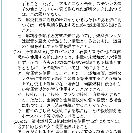
ずること。
ただし、アルミニウム合金、ステンレス鋼
その他さびにくい材質で作られた燃料タンクにあつて
は、この限りでない。
ス
燃焼装置に過度の圧力がかかるおそれのある炉にあ
つては、異常燃焼を防止するための減圧装置を設ける
こと。
セ
燃料を予熱する方式の炉にあつては、燃料タンク又
は配管を直火で予熱しない構造とするとともに、過度
の予熱を防止する措置を講ずること。
(18)
液体燃料又はプロパンガス、石炭ガスその他の気体
燃料を使用する炉にあつては、多量の未燃焼ガスが滞留
せず、かつ、点火及び燃焼の状態が確認できる構造とす
るとともに、その配管については、次によること。
ア
金属管を使用すること。
ただし、燃焼装置、燃料タ
ンク等に接続する部分で金属管を使用することが構造
上又は使用上適当でない場合は、当該燃料に侵されな
い金属管以外の管を使用することができる。
イ
接続は、ねじ接続、フランジ接続、溶接等とするこ
と。
ただし、金属管と金属管以外の管を接続する場合
にあつては、さし込み接続とすることができる。
ウ
前イのさし込み接続による場合は、その接続部分を
ホースバンド等で締めつけること。
(18)の2
液体燃料又は気体燃料を使用する炉にあつては、
必要に応じ次の安全装置を設けること。
ア
炎が立ち消えた場合等において安全を確保できる装