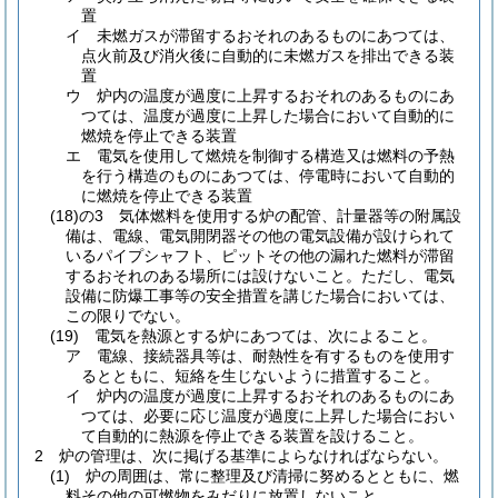
置
イ
未燃ガスが滞留するおそれのあるものにあつては、
点火前及び消火後に自動的に未燃ガスを排出できる装
置
ウ
炉内の温度が過度に上昇するおそれのあるものにあ
つては、温度が過度に上昇した場合において自動的に
燃焼を停止できる装置
エ
電気を使用して燃焼を制御する構造又は燃料の予熱
を行う構造のものにあつては、停電時において自動的
に燃焼を停止できる装置
(18)の3
気体燃料を使用する炉の配管、計量器等の附属設
備は、電線、電気開閉器その他の電気設備が設けられて
いるパイプシャフト、ピットその他の漏れた燃料が滞留
するおそれのある場所には設けないこと。
ただし、電気
設備に防爆工事等の安全措置を講じた場合においては、
この限りでない。
(19)
電気を熱源とする炉にあつては、次によること。
ア
電線、接続器具等は、耐熱性を有するものを使用す
るとともに、短絡を生じないように措置すること。
イ
炉内の温度が過度に上昇するおそれのあるものにあ
つては、必要に応じ温度が過度に上昇した場合におい
て自動的に熱源を停止できる装置を設けること。
2
炉の管理は、次に掲げる基準によらなければならない。
(1)
炉の周囲は、常に整理及び清掃に努めるとともに、燃
料その他の可燃物をみだりに放置しないこと。