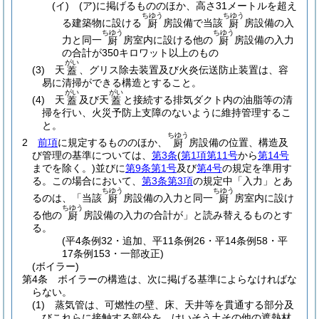
(イ)
(ア)
に掲げるもののほか、高さ31メートルを超え
ちゆう
ちゆう
る建築物に設ける
房設備で当該
房設備の入
厨
厨
ちゆう
ちゆう
力と同一
房室内に設ける他の
房設備の入力
厨
厨
の合計が350キロワット以上のもの
がい
(3)
天
、グリス除去装置及び火炎伝送防止装置は、容
蓋
易に清掃ができる構造とすること。
がい
がい
(4)
天
及び天
と接続する排気ダクト内の油脂等の清
蓋
蓋
掃を行い、火災予防上支障のないように維持管理するこ
と。
ちゆう
2
前項
に規定するもののほか、
房設備の位置、構造及
厨
び管理の基準については、
第3条
(
第1項第11号
から
第14号
までを除く。)
並びに
第9条第1号
及び
第4号
の規定を準用す
る。
この場合において、
第3条第3項
の規定中「入力」とあ
ちゆう
ちゆう
るのは、「当該
房設備の入力と同一
房室内に設け
厨
厨
ちゆう
る他の
房設備の入力の合計が」と読み替えるものとす
厨
る。
(平4条例32・追加、平11条例26・平14条例58・平
17条例153・一部改正)
(ボイラー)
第4条
ボイラーの構造は、次に掲げる基準によらなければな
らない。
(1)
蒸気管は、可燃性の壁、床、天井等を貫通する部分及
びこれらに接触する部分を、けいそう土その他の遮熱材