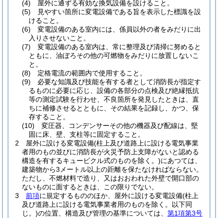
(4)
屋外に通ずる有効な換気設備を設けること。
(5)
見やすい箇所に変電設備である旨を表示した標識を設
けること。
(6)
変電設備のある室内には、係員以外の者をみだりに出
入りさせないこと。
(7)
変電設備のある室内は、常に整理及び清掃に努めると
ともに、油ぼろその他の可燃物をみだりに放置しないこ
と。
(8)
定格電流の範囲内で使用すること。
(9)
必要な知識及び技能を有する者として消防長が指定す
るものに必要に応じ、設備の各部分の点検及び絶縁抵抗
等の測定試験を行わせ、不良箇所を発見したときは、直
ちに補修させるとともに、その結果を記録し、かつ、保
存すること。
(10)
変圧器、コンデンサーその他の機器及び配線は、堅
固に床、壁、支柱等に固定すること。
2
屋外に設ける変電設備
(柱上及び道路上に設ける電気事業
者用のもの並びに消防長が火災予防上支障がないと認める
構造を有するキュービクル式のものを除く。)
にあつては、
建築物から3メートル以上の距離を保たなければならない。
ただし、不燃材料で造り、又はおおわれた外壁で開口部の
ないものに面するときは、この限りでない。
3
前項
に規定するもののほか、屋外に設ける変電設備
(柱上
及び道路上に設ける電気事業者用のものを除く。以下同
じ。)
の位置、構造及び管理の基準については、
第1項第3号