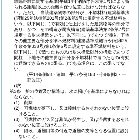
離隔距離に関する基準
(平成14年消防庁告示第1号)
により得
られる距離)
以上の距離を保つ位置に設けなければならな
い。
ただし、当該建築物等の部分が、不燃材料
(建築基準法
(昭和25年法律第201号)
第2条第9号に規定する不燃材料を
いう。以下同じ。)
で有効に仕上げをした建築物等の部分で
あり、かつ、その構造が耐火構造
(建築基準法第2条第7号に
規定する耐火構造をいう。以下同じ。)
であつて間柱、下地
その他主要な部分を準不燃材料
(建築基準法施行令
(昭和25
年政令第338号)
第1条第5号に規定する準不燃材料をいう。
以下同じ。)
で造つたもの又は耐火構造以外の構造であつて
間柱、下地その他主要な部分を不燃材料で造つたもの
(有効
に遮熱できるものに限る。)
である場合は、この限りでな
い。
(平14条例58・追加、平17条例153・令8条例3・一
部改正)
(炉)
第3条
炉の位置及び構造は、次に掲げる基準によらなければ
ならない。
(1)
削除
(2)
可燃物が落下し、又は接触するおそれのない位置に設
けること。
(3)
可燃性のガス又は蒸気が発生し、又は滞留するおそれ
のない位置に設けること。
(4)
階段、避難口等の付近で避難の支障となる位置に設け
ないこと。