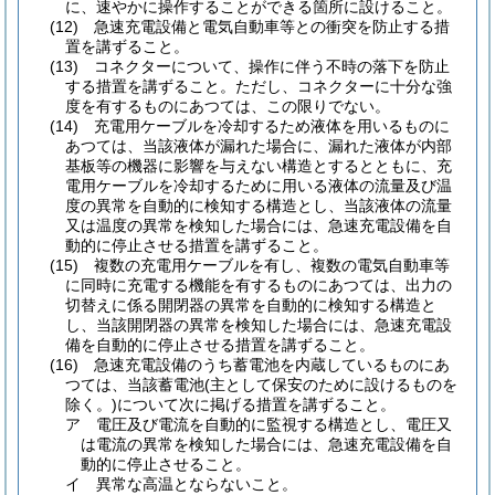
に、速やかに操作することができる箇所に設けること。
(12)
急速充電設備と電気自動車等との衝突を防止する措
置を講ずること。
(13)
コネクターについて、操作に伴う不時の落下を防止
する措置を講ずること。
ただし、コネクターに十分な強
度を有するものにあつては、この限りでない。
(14)
充電用ケーブルを冷却するため液体を用いるものに
あつては、当該液体が漏れた場合に、漏れた液体が内部
基板等の機器に影響を与えない構造とするとともに、充
電用ケーブルを冷却するために用いる液体の流量及び温
度の異常を自動的に検知する構造とし、当該液体の流量
又は温度の異常を検知した場合には、急速充電設備を自
動的に停止させる措置を講ずること。
(15)
複数の充電用ケーブルを有し、複数の電気自動車等
に同時に充電する機能を有するものにあつては、出力の
切替えに係る開閉器の異常を自動的に検知する構造と
し、当該開閉器の異常を検知した場合には、急速充電設
備を自動的に停止させる措置を講ずること。
(16)
急速充電設備のうち蓄電池を内蔵しているものにあ
つては、当該蓄電池
(主として保安のために設けるものを
除く。)
について次に掲げる措置を講ずること。
ア
電圧及び電流を自動的に監視する構造とし、電圧又
は電流の異常を検知した場合には、急速充電設備を自
動的に停止させること。
イ
異常な高温とならないこと。