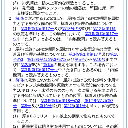
(3)
排気筒は、防火上有効な構造とすること。
(4)
発電機、燃料タンクその他の機器は、堅固に床、壁、
支柱等に固定すること。
2
前項
に規定するもののほか、屋内に設ける内燃機関を原動
力とする発電設備の位置、構造及び管理の基準について
は、
第3条第1項第17号
及び
第18号の3
並びに
第12条第1項
の規定を準用する。
この場合において、
第3条第1項第17号
ウ
中「たき口」とあるのは、「内燃機関」と読み替えるも
のとする。
3
屋外に設ける内燃機関を原動力とする発電設備の位置、構
造及び管理の基準については、
第3条第1項第17号
及び
第18
号の3
、
第12条第1項第3号の2
及び
第5号
から
第10号
まで並
びに
第2項
並びに
第1項
の規定を準用する。
この場合におい
て、
第3条第1項第17号ウ
中「たき口」とあるのは、「内燃
機関」と読み替えるものとする。
4
前項
の規定にかかわらず、屋外に設ける気体燃料を使用す
るピストン式内燃機関を原動力とする発電設備であつて出
力10キロワット未満のもののうち、次に掲げる基準に適合
する外箱に収納されているものの位置、構造及び管理の基
準については、
第3条第1項第18号の3
、
第12条第1項第7
号
、
第8号
及び
第10号
並びに
第1項
(
第1号
を除く。)
の規定を
準用する。
(1)
厚さ0.8ミリメートル以上の鋼板で造られたものであ
ること。
(2)
断熱材又は防音材を使用するものについては、その断