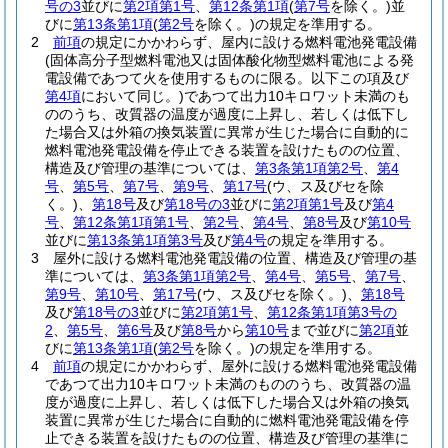
号の3
並びに
第2項第1号
、
第12条第1項
(
第7号
を除く。)
並
びに
第13条第1項
(
第2号
を除く。)
の規定を準用する。
2
前項
の規定にかかわらず、屋内に設ける燃料電池発電設備
(固体高分子型燃料電池又は固体酸化物型燃料電池による発
電設備であつて火を使用するものに限る。以下この項及び
第4項
において同じ。)
であつて出力10キロワット未満のも
ののうち、改質器の温度が過度に上昇し、若しくは低下し
た場合又は外箱の換気装置に異常が生じた場合に自動的に
燃料電池発電設備を停止できる装置を設けたものの位置、
構造及び管理の基準については、
第3条第1項第2号
、
第4
号
、
第5号
、
第7号
、
第9号
、
第17号
(ウ、ス及びセを除
く。)
、
第18号
及び
第18号の3
並びに
第2項第1号
及び
第4
号
、
第12条第1項第1号
、
第2号
、
第4号
、
第8号
及び
第10号
並びに
第13条第1項第3号
及び
第4号
の規定を準用する。
3
屋外に設ける燃料電池発電設備の位置、構造及び管理の基
準については、
第3条第1項第2号
、
第4号
、
第5号
、
第7号
、
第9号
、
第10号
、
第17号
(ウ、ス及びセを除く。)
、
第18号
及び
第18号の3
並びに
第2項第1号
、
第12条第1項第3号の
2
、
第5号
、
第6号
及び
第8号
から
第10号
まで並びに
第2項
並
びに
第13条第1項
(
第2号
を除く。)
の規定を準用する。
4
前項
の規定にかかわらず、屋外に設ける燃料電池発電設備
であつて出力10キロワット未満のもののうち、改質器の温
度が過度に上昇し、若しくは低下した場合又は外箱の換気
装置に異常が生じた場合に自動的に燃料電池発電設備を停
止できる装置を設けたものの位置、構造及び管理の基準に