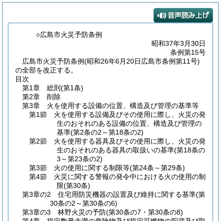
○広島市火災予防条例
昭和37年3月30日
条例第15号
広島市火災予防条例(昭和26年6月20日広島市条例第11号)
の全部を改正する。
目次
第1章
総則
(第1条)
第2章
削除
第3章
火を使用する設備の位置、構造及び管理の基準等
第1節
火を使用する設備及びその使用に際し、火災の発
生のおそれのある設備の位置、構造及び管理の
基準
(第2条の2～第18条の2)
第2節
火を使用する器具及びその使用に際し、火災の発
生のおそれのある器具の取扱いの基準
(第18条の
3～第23条の2)
第3節
火の使用に関する制限等
(第24条～第29条)
第4節
火災に関する警報の発令中における火の使用の制
限
(第30条)
第3章の2
住宅用防災機器の設置及び維持に関する基準
(第
30条の2～第30条の6)
第3章の3
林野火災の予防
(第30条の7・第30条の8)