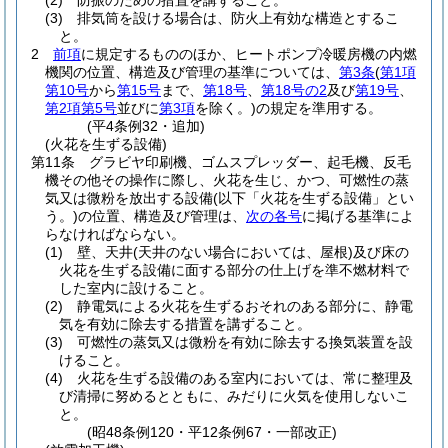
(2)
防振のための措置を講ずること。
(3)
排気筒を設ける場合は、防火上有効な構造とするこ
と。
2
前項
に規定するもののほか、ヒートポンプ冷暖房機の内燃
機関の位置、構造及び管理の基準については、
第3条
(
第1項
第10号
から
第15号
まで、
第18号
、
第18号の2
及び
第19号
、
第2項第5号
並びに
第3項
を除く。)
の規定を準用する。
(平4条例32・追加)
(火花を生ずる設備)
第11条
グラビヤ印刷機、ゴムスプレッダー、起毛機、反毛
機その他その操作に際し、火花を生じ、かつ、可燃性の蒸
気又は微粉を放出する設備
(以下「火花を生ずる設備」とい
う。)
の位置、構造及び管理は、
次の各号
に掲げる基準によ
らなければならない。
(1)
壁、天井
(天井のない場合においては、屋根)
及び床の
火花を生ずる設備に面する部分の仕上げを準不燃材料で
した室内に設けること。
(2)
静電気による火花を生ずるおそれのある部分に、静電
気を有効に除去する措置を講ずること。
(3)
可燃性の蒸気又は微粉を有効に除去する換気装置を設
けること。
(4)
火花を生ずる設備のある室内においては、常に整理及
び清掃に努めるとともに、みだりに火気を使用しないこ
と。
(昭48条例120・平12条例67・一部改正)