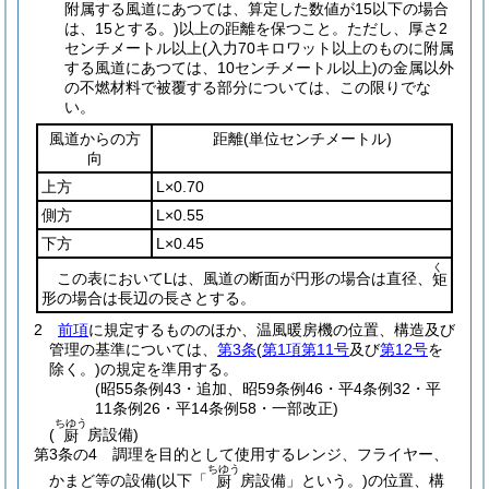
附属する風道にあつては、算定した数値が15以下の場合
は、15とする。)
以上の距離を保つこと。
ただし、厚さ2
センチメートル以上
(入力70キロワット以上のものに附属
する風道にあつては、10センチメートル以上)
の金属以外
の不燃材料で被覆する部分については、この限りでな
い。
風道からの方
距離
(単位センチメートル)
向
上方
L×0.70
側方
L×0.55
下方
L×0.45
く
この表においてLは、風道の断面が円形の場合は直径、
矩
形の場合は長辺の長さとする。
2
前項
に規定するもののほか、温風暖房機の位置、構造及び
管理の基準については、
第3条
(
第1項第11号
及び
第12号
を
除く。)
の規定を準用する。
(昭55条例43・追加、昭59条例46・平4条例32・平
11条例26・平14条例58・一部改正)
ちゆう
(
房設備)
厨
第3条の4
調理を目的として使用するレンジ、フライヤー、
ちゆう
かまど等の設備
(以下「
房設備」という。)
の位置、構
厨