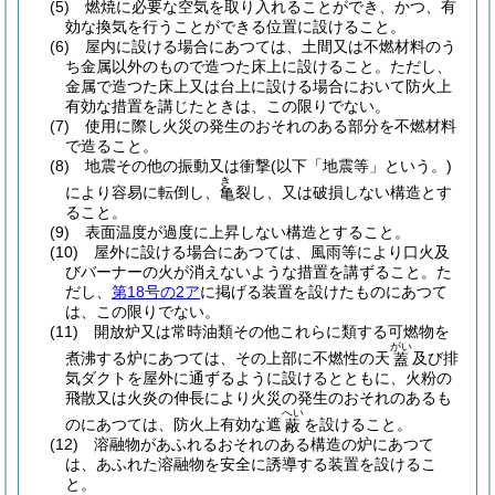
(5)
燃焼に必要な空気を取り入れることができ、かつ、有
効な換気を行うことができる位置に設けること。
(6)
屋内に設ける場合にあつては、土間又は不燃材料のう
ち金属以外のもので造つた床上に設けること。
ただし、
金属で造つた床上又は台上に設ける場合において防火上
有効な措置を講じたときは、この限りでない。
(7)
使用に際し火災の発生のおそれのある部分を不燃材料
で造ること。
(8)
地震その他の振動又は衝撃
(以下「地震等」という。)
き
により容易に転倒し、
裂し、又は破損しない構造とす
亀
ること。
(9)
表面温度が過度に上昇しない構造とすること。
(10)
屋外に設ける場合にあつては、風雨等により口火及
びバーナーの火が消えないような措置を講ずること。
た
だし、
第18号の2ア
に掲げる装置を設けたものにあつて
は、この限りでない。
(11)
開放炉又は常時油類その他これらに類する可燃物を
がい
煮沸する炉にあつては、その上部に不燃性の天
及び排
蓋
気ダクトを屋外に通ずるように設けるとともに、火粉の
飛散又は火炎の伸長により火災の発生のおそれのあるも
へい
のにあつては、防火上有効な遮
を設けること。
蔽
(12)
溶融物があふれるおそれのある構造の炉にあつて
は、あふれた溶融物を安全に誘導する装置を設けるこ
と。