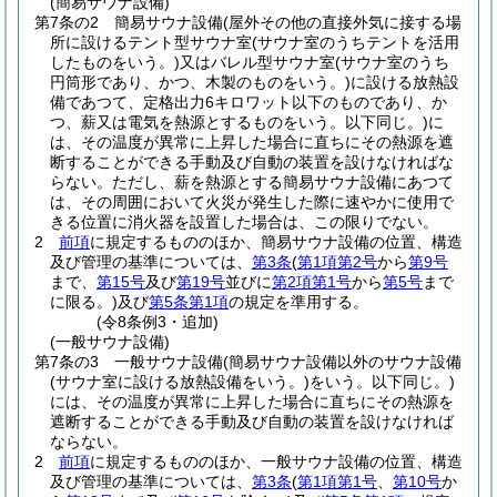
(簡易サウナ設備)
第7条の2
簡易サウナ設備
(屋外その他の直接外気に接する場
所に設けるテント型サウナ室
(サウナ室のうちテントを活用
したものをいう。)
又はバレル型サウナ室
(サウナ室のうち
円筒形であり、かつ、木製のものをいう。)
に設ける放熱設
備であつて、定格出力6キロワット以下のものであり、か
つ、薪又は電気を熱源とするものをいう。以下同じ。)
に
は、その温度が異常に上昇した場合に直ちにその熱源を遮
断することができる手動及び自動の装置を設けなければな
らない。
ただし、薪を熱源とする簡易サウナ設備にあつて
は、その周囲において火災が発生した際に速やかに使用で
きる位置に消火器を設置した場合は、この限りでない。
2
前項
に規定するもののほか、簡易サウナ設備の位置、構造
及び管理の基準については、
第3条
(
第1項第2号
から
第9号
まで、
第15号
及び
第19号
並びに
第2項第1号
から
第5号
まで
に限る。)
及び
第5条第1項
の規定を準用する。
(令8条例3・追加)
(一般サウナ設備)
第7条の3
一般サウナ設備
(簡易サウナ設備以外のサウナ設備
(サウナ室に設ける放熱設備をいう。)
をいう。以下同じ。)
には、その温度が異常に上昇した場合に直ちにその熱源を
遮断することができる手動及び自動の装置を設けなければ
ならない。
2
前項
に規定するもののほか、一般サウナ設備の位置、構造
及び管理の基準については、
第3条
(
第1項第1号
、
第10号
か