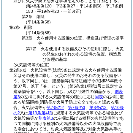
並びに火災予防上必要な事項を定めることを目的とする。
(昭48条例120・平2条例27・平14条例58・平17条例
153・平19条例20・一部改正)
第2章
削除
(平14条例58)
第2条
削除
(平14条例58)
第3章
火を使用する設備の位置、構造及び管理の基準
等
第1節
火を使用する設備及びその使用に際し、火災
の発生のおそれのある設備の位置、構造及
び管理の基準
(火気設備等の位置)
第2条の2
火気設備等
(法第9条に規定する火を使用する設備
又はその使用に際し、火災の発生のおそれのある設備をい
う。以下同じ。)
は、建築物等
(消防法施行令
(昭和36年政令
第37号。以下「令」という。)
第5条第1項第1号に規定する
建築物等をいう。以下同じ。)
及び可燃性の物品から、
別表
第3
の左欄に掲げる火気設備等の種別に応じ
同表
の右欄に定
める離隔距離
(消防長が火災予防上安全であると認める場
合、火気設備等が
第7条の2
、
第7条の3
、
第8条の3
、
第10条
の2
又は
第13条第4項
に規定する火気設備等である場合及び
火気設備等が
別表第3
の左欄に掲げる種類の火気設備等であ
つて同欄に掲げる種別の火気設備等以外の火気設備等であ
る場合にあつては、対象火気設備等及び対象火気器具等の