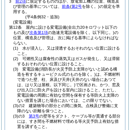
3
前2項
に規定するもののほか、放電加工機の位置、構造及
び管理の基準については、
前条
(
第2号
を除く。)
の規定を準
用する。
(平4条例32・追加)
(変電設備)
第12条
屋内に設ける変電設備
(全出力20キロワット以下の
もの及び
次条第1項
の急速充電設備を除く。以下同じ。)
の
位置、構造及び管理は、次に掲げる基準によらなければな
らない。
(1)
水が浸入し、又は浸透するおそれのない位置に設ける
こと。
(2)
可燃性又は腐食性の蒸気又はガスが発生し、又は滞留
するおそれのない位置に設けること。
(3)
変電設備
(消防長が火災予防上支障がないと認める構
造を有するキュービクル式のものを除く。)
は、不燃材料
で造つた壁、柱、床及び天井
(天井のない場合にあつて
は、はり又は屋根。以下同じ。)
で区画され、かつ、窓及
び出入口に防火戸を設ける室内に設けること。
ただし、
変電設備の周囲に有効な空間を保有する等防火上支障の
ない措置を講じた場合においては、この限りでない。
(3)の2
建築物等の部分との間に換気、点検及び整備に支
障のない距離を保つこと。
(3)の3
第3号
の壁等をダクト、ケーブル等が貫通する部分
には、すき間を不燃材料で埋める等火災予防上有効な措
置を講ずること。