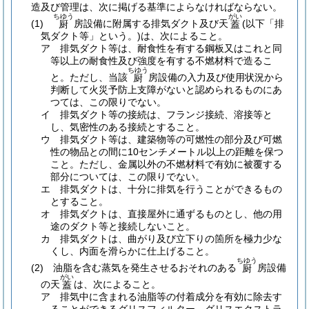
造及び管理は、次に掲げる基準によらなければならない。
ちゆう
がい
(1)
房設備に附属する排気ダクト及び天
(以下「排
厨
蓋
気ダクト等」という。)
は、次によること。
ア
排気ダクト等は、耐食性を有する鋼板又はこれと同
等以上の耐食性及び強度を有する不燃材料で造るこ
ちゆう
と。
ただし、当該
房設備の入力及び使用状況から
厨
判断して火災予防上支障がないと認められるものにあ
つては、この限りでない。
イ
排気ダクト等の接続は、フランジ接続、溶接等と
し、気密性のある接続とすること。
ウ
排気ダクト等は、建築物等の可燃性の部分及び可燃
性の物品との間に10センチメートル以上の距離を保つ
こと。
ただし、金属以外の不燃材料で有効に被覆する
部分については、この限りでない。
エ
排気ダクトは、十分に排気を行うことができるもの
とすること。
オ
排気ダクトは、直接屋外に通ずるものとし、他の用
途のダクト等と接続しないこと。
カ
排気ダクトは、曲がり及び立下りの箇所を極力少な
くし、内面を滑らかに仕上げること。
ちゆう
(2)
油脂を含む蒸気を発生させるおそれのある
房設備
厨
がい
の天
は、次によること。
蓋
ア
排気中に含まれる油脂等の付着成分を有効に除去す