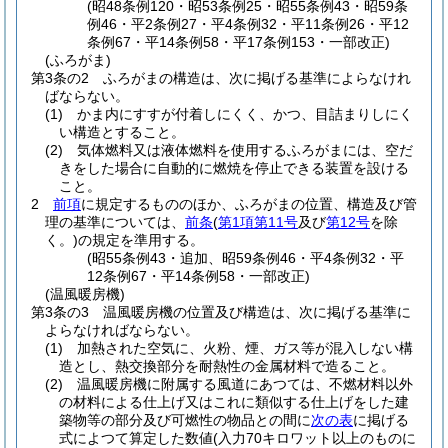
(昭48条例120・昭53条例25・昭55条例43・昭59条
例46・平2条例27・平4条例32・平11条例26・平12
条例67・平14条例58・平17条例153・一部改正)
(ふろがま)
第3条の2
ふろがまの構造は、次に掲げる基準によらなけれ
ばならない。
(1)
かま内にすすが付着しにくく、かつ、目詰まりしにく
い構造とすること。
(2)
気体燃料又は液体燃料を使用するふろがまには、空だ
きをした場合に自動的に燃焼を停止できる装置を設ける
こと。
2
前項
に規定するもののほか、ふろがまの位置、構造及び管
理の基準については、
前条
(
第1項第11号
及び
第12号
を除
く。)
の規定を準用する。
(昭55条例43・追加、昭59条例46・平4条例32・平
12条例67・平14条例58・一部改正)
(温風暖房機)
第3条の3
温風暖房機の位置及び構造は、次に掲げる基準に
よらなければならない。
(1)
加熱された空気に、火粉、煙、ガス等が混入しない構
造とし、熱交換部分を耐熱性の金属材料で造ること。
(2)
温風暖房機に附属する風道にあつては、不燃材料以外
の材料による仕上げ又はこれに類似する仕上げをした建
築物等の部分及び可燃性の物品との間に
次の表
に掲げる
式によつて算定した数値
(入力70キロワット以上のものに