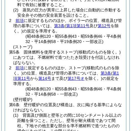
料で有効に被覆すること。
(2)
蒸気の圧力が異常に上昇した場合に自動的に作動する
安全弁その他の安全装置を設けること。
2
前項
に規定するもののほか、ボイラーの位置、構造及び管
理の基準については、
第3条
(
第1項第11号
及び
第12号
を除
く。)
の規定を準用する。
(昭48条例120・昭55条例43・昭59条例46・平4条例
32・平14条例58・平19条例20・一部改正)
(ストーブ)
第5条
固体燃料を使用するストーブ
(移動式のものを除く。)
にあつては、不燃材料で造つたたき殻受けを付設しなけれ
ばならない。
2
前項
に規定するもののほか、ストーブ
(移動式のものを除
く。)
の位置、構造及び管理の基準については、
第3条
(
第1
項第11号
から
第14号
まで及び
第17号オ
を除く。)
の規定を
準用する。
(昭48条例120・昭55条例43・昭59条例46・平4条例
32・平14条例58・一部改正)
(壁付暖炉)
第6条
壁付暖炉の位置及び構造は、次に掲げる基準によらな
ければならない。
(1)
背面及び側面と壁等との間に10センチメートル以上の
距離を保つこと。
ただし、壁等が耐火構造であつて間
柱、下地その他主要な部分を準不燃材料で造つたものの