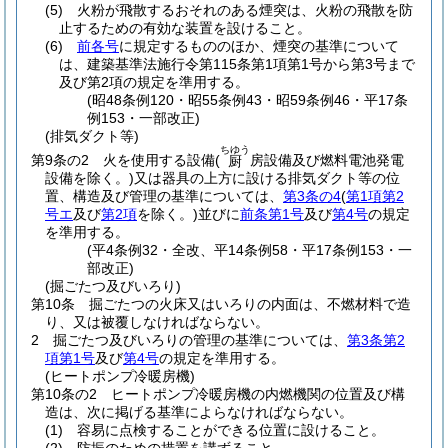
(5)
火粉が飛散するおそれのある煙突は、火粉の飛散を防
止するための有効な装置を設けること。
(6)
前各号
に規定するもののほか、煙突の基準について
は、建築基準法施行令第115条第1項第1号から第3号まで
及び第2項の規定を準用する。
(昭48条例120・昭55条例43・昭59条例46・平17条
例153・一部改正)
(排気ダクト等)
ちゆう
第9条の2
火を使用する設備
(
房設備及び燃料電池発電
厨
設備を除く。)
又は器具の上方に設ける排気ダクト等の位
置、構造及び管理の基準については、
第3条の4
(
第1項第2
号エ
及び
第2項
を除く。)
並びに
前条第1号
及び
第4号
の規定
を準用する。
(平4条例32・全改、平14条例58・平17条例153・一
部改正)
(掘ごたつ及びいろり)
第10条
掘ごたつの火床又はいろりの内面は、不燃材料で造
り、又は被覆しなければならない。
2
掘ごたつ及びいろりの管理の基準については、
第3条第2
項第1号
及び
第4号
の規定を準用する。
(ヒートポンプ冷暖房機)
第10条の2
ヒートポンプ冷暖房機の内燃機関の位置及び構
造は、次に掲げる基準によらなければならない。
(1)
容易に点検することができる位置に設けること。