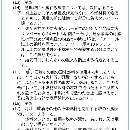
(13)
削除
(14)
熱風炉に附属する風道については、次によること。
ア
風道並びにその被覆及び支わくは、不燃材料で造る
とともに、風道の炉に近接する部分に防火ダンパーを
設けること。
イ
炉から前アの防火ダンパーまでの部分及び当該防火
ダンパーから2メートル以内の部分は、建築物等の可燃
性の部分及び可燃性の物品との間に15センチメートル
以上の距離を保つこと。
ただし、厚さ10センチメート
ル以上の金属以外の不燃材料で被覆する部分について
は、この限りでない。
ウ
給気口は、じんあいの混入を防止する構造とするこ
と。
まき
(15)
、石炭その他の固体燃料を使用する炉にあつて
薪
は、たき口から火粉等が飛散しない構造とするととも
に、ふたのある不燃性の取灰入れを設けること。
この場
合において、不燃材料以外の材料で造つた床上に取灰入
れを設けるときは、不燃材料で造つた台上に設けるか、
又は防火上有効な底面通気をはかること。
(16)
削除
(17)
灯油、重油その他の液体燃料を使用する炉の附属設
備は、次によること。
ア
燃料タンクは、使用中燃料が漏れ、あふれ、又は飛
散しない構造とすること。
イ
燃料タンクは、地震等により容易に転倒又は落下し