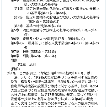
第4章
指定数量未満の危険物及び指定可燃物の貯蔵及び取
扱いの技術上の基準等
第1節
指定数量未満の危険物の貯蔵及び取扱いの技術上
の基準等
(第31条～第33条)
第2節
指定可燃物等の貯蔵及び取扱いの技術上の基準等
(第34条～第35条の2)
第3節
基準の特例
(第35条の3)
第5章
消防用設備等の技術上の基準の付加
(第36条～第46
条)
第6章
避難及び防火の管理
(第47条～第54条の2)
第6章の2
屋外催しに係る火災予防
(第54条の3・第54条の
4)
第7章
雑則
(第55条～第61条)
第8章
罰則
(第62条・第63条)
附則
第1章
総則
(目的)
第1条
この条例は、消防法
(昭和23年法律第186号。以下
「法」という。)
第9条の規定に基づく火を使用する設備の
位置、構造及び管理の基準等、法第9条の2の規定に基づく
住宅用防災機器の設置及び維持に関する基準、法第9条の4
の規定に基づく指定数量未満の危険物等の貯蔵及び取扱い
の技術上の基準等、法第17条第2項の規定に基づく消防用
設備等の技術上の基準の付加及び法第22条第4項の規定に
基づく火災に関する警報の発令中における火の使用の制限