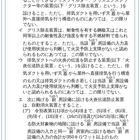
ることができるグリスフィルター、グリスエクストラ
クター等の装置
(以下「グリス除去装置」という。)
を
がい
設けること。
ただし、排気ダクトを用いず天
から屋
蓋
外へ直接排気を行う構造のものにあつては、この限り
でない。
イ
グリス除去装置は、耐食性を有する鋼板又はこれと
同等以上の耐食性及び強度を有する不燃材料で造られ
ちゆう
たものとすること。
ただし、当該
房設備の入力及
厨
び使用状況から判断して火災予防上支障がないと認め
られるものにあつては、この限りでない。
ウ
排気ダクトへの火炎の伝送を防止する装置
(以下「火
炎伝送防止装置」という。)
を設けること。
ただし、排
がい
気ダクトを用いず天
から屋外へ直接排気を行う構造
蓋
ちゆう
のもの又は排気ダクトの長さ若しくは当該
房設備
厨
の入力及び使用状況から判断して火災予防上支障がな
いと認められるものにあつては、この限りでない。
ちゆう
エ
次に掲げる
房設備に設ける火炎伝送防止装置
厨
は、自動消火装置とすること。
(ア)
令別表第1
(1)
項から
(4)
項まで、
(5)
項イ、
(6)
項、
(9)
項イ、
(16)
項イ、
(16の2)
項及び
(16の3)
項に掲げ
ちゆう
ちゆう
る防火対象物の地階に設ける
房設備で当該
厨
厨
ちゆう
ちゆう
房設備の入力と同一
房室内に設ける他の
房
厨
厨
設備の入力の合計が350キロワット以上のもの