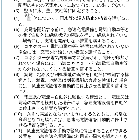
離型のものの充電ポストにあつては、この限りでない。
(3)
堅固に床、壁、支柱等に固定すること。
きよう
(4)
体について、雨水等の浸入防止の措置を講ずるこ
筐
と。
(5)
充電を開始する前に、急速充電設備と電気自動車等と
の間で自動的に絶縁状況の確認を行い、絶縁されていな
い場合には、充電を開始しない措置を講ずること。
(6)
コネクターと電気自動車等が確実に接続されていない
場合には、充電を開始しない措置を講ずること。
(7)
コネクターが電気自動車等に接続され、電圧が印加さ
れている場合には、当該コネクターが当該電気自動車等
から外れないようにする措置を講ずること。
(8)
漏電、地絡及び制御機能の異常を自動的に検知する構
造とし、漏電、地絡又は制御機能の異常を検知した場合
には、急速充電設備を自動的に停止させる措置を講ずる
こと。
(9)
電圧及び電流を自動的に監視する構造とし、電圧又は
電流の異常を検知した場合には、急速充電設備を自動的
に停止させる措置を講ずること。
(10)
異常な高温とならないようにするとともに、異常な
高温となつた場合には、急速充電設備を自動的に停止さ
せる措置を講ずること。
(11)
急速充電設備を手動で緊急に停止することができる
装置を、当該急速充電設備の利用者が異常を認めたとき