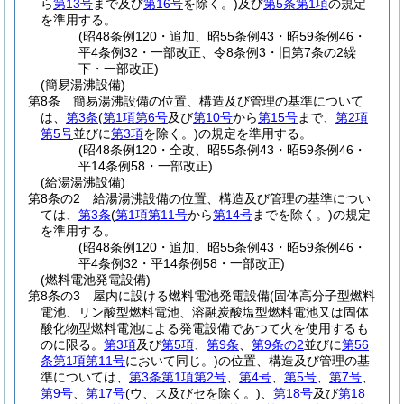
ら
第13号
まで及び
第16号
を除く。)
及び
第5条第1項
の規定
を準用する。
(昭48条例120・追加、昭55条例43・昭59条例46・
平4条例32・一部改正、令8条例3・旧第7条の2繰
下・一部改正)
(簡易湯沸設備)
第8条
簡易湯沸設備の位置、構造及び管理の基準について
は、
第3条
(
第1項第6号
及び
第10号
から
第15号
まで、
第2項
第5号
並びに
第3項
を除く。)
の規定を準用する。
(昭48条例120・全改、昭55条例43・昭59条例46・
平14条例58・一部改正)
(給湯湯沸設備)
第8条の2
給湯湯沸設備の位置、構造及び管理の基準につい
ては、
第3条
(
第1項第11号
から
第14号
までを除く。)
の規定
を準用する。
(昭48条例120・追加、昭55条例43・昭59条例46・
平4条例32・平14条例58・一部改正)
(燃料電池発電設備)
第8条の3
屋内に設ける燃料電池発電設備
(固体高分子型燃料
電池、リン酸型燃料電池、溶融炭酸塩型燃料電池又は固体
酸化物型燃料電池による発電設備であつて火を使用するも
のに限る。
第3項
及び
第5項
、
第9条
、
第9条の2
並びに
第56
条第1項第11号
において同じ。)
の位置、構造及び管理の基
準については、
第3条第1項第2号
、
第4号
、
第5号
、
第7号
、
第9号
、
第17号
(ウ、ス及びセを除く。)
、
第18号
及び
第18