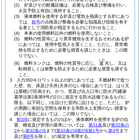
(2)
炉及びその附属設備は、必要な点検及び整備を行い、
火災予防上有効に保持すること。
(3)
液体燃料を使用する炉及び電気を熱源とする炉にあつ
ては、
前号
の点検及び整備を必要な知識及び技能を有す
る者として消防長が指定するものに行わせること。
(4)
本来の使用燃料以外の燃料を使用しないこと。
(5)
燃料の性質等により異常燃焼を生ずるおそれのある炉
にあつては、使用中監視人を置くこと。
ただし、異常燃
焼を防止するために必要な措置を講じたときは、この限
りでない。
しや
(6)
燃料タンクは、燃料の性質等に応じ、
光し、又は
遮
転倒若しくは衝撃を防止するために必要な措置を講ずる
こと。
3
入力350キロワット以上の炉にあつては、不燃材料で造つ
た壁、柱、床及び天井
(天井のない場合にあつては、はり又
は屋根)
で区画され、かつ、窓及び出入口等に防火戸
(建築
基準法第2条第9号の2ロに規定する防火設備であるものに
限る。以下同じ。)
を設けた室内に設けること。
ただし、炉
の周囲に有効な空間を保有する等防火上支障のない措置を
講じた場合においては、この限りでない。
4
前3項
に規定するもののほか、液体燃料を使用する炉の位
置、構造及び管理の基準については、
第31条
及び
第32条の
2
から
第32条の5
まで
(
第32条の4第2項第1号
から
第3号
まで
及び
第8号
を除く。)
の規定を準用する。