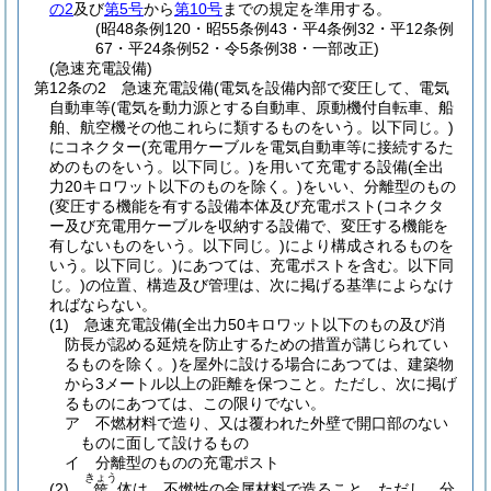
の2
及び
第5号
から
第10号
までの規定を準用する。
(昭48条例120・昭55条例43・平4条例32・平12条例
67・平24条例52・令5条例38・一部改正)
(急速充電設備)
第12条の2
急速充電設備
(電気を設備内部で変圧して、電気
自動車等
(電気を動力源とする自動車、原動機付自転車、船
舶、航空機その他これらに類するものをいう。以下同じ。)
にコネクター
(充電用ケーブルを電気自動車等に接続するた
めのものをいう。以下同じ。)
を用いて充電する設備
(全出
力20キロワット以下のものを除く。)
をいい、分離型のもの
(変圧する機能を有する設備本体及び充電ポスト
(コネクタ
ー及び充電用ケーブルを収納する設備で、変圧する機能を
有しないものをいう。以下同じ。)
により構成されるものを
いう。以下同じ。)
にあつては、充電ポストを含む。以下同
じ。)
の位置、構造及び管理は、次に掲げる基準によらなけ
ればならない。
(1)
急速充電設備
(全出力50キロワット以下のもの及び消
防長が認める延焼を防止するための措置が講じられてい
るものを除く。)
を屋外に設ける場合にあつては、建築物
から3メートル以上の距離を保つこと。
ただし、次に掲げ
るものにあつては、この限りでない。
ア
不燃材料で造り、又は覆われた外壁で開口部のない
ものに面して設けるもの
イ
分離型のものの充電ポスト
きょう
(2)
体は、不燃性の金属材料で造ること。
ただし、分
筐