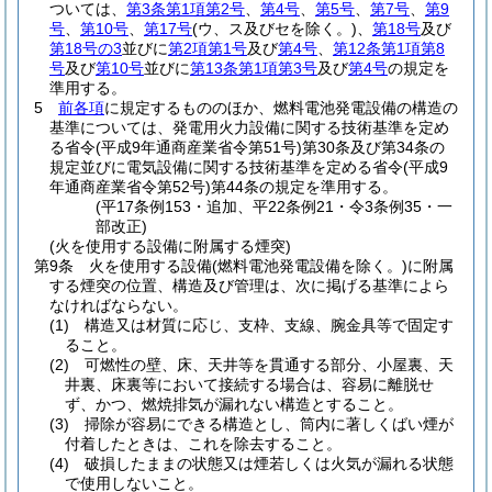
ついては、
第3条第1項第2号
、
第4号
、
第5号
、
第7号
、
第9
号
、
第10号
、
第17号
(ウ、ス及びセを除く。)
、
第18号
及び
第18号の3
並びに
第2項第1号
及び
第4号
、
第12条第1項第8
号
及び
第10号
並びに
第13条第1項第3号
及び
第4号
の規定を
準用する。
5
前各項
に規定するもののほか、燃料電池発電設備の構造の
基準については、発電用火力設備に関する技術基準を定め
る省令
(平成9年通商産業省令第51号)
第30条及び第34条の
規定並びに電気設備に関する技術基準を定める省令
(平成9
年通商産業省令第52号)
第44条の規定を準用する。
(平17条例153・追加、平22条例21・令3条例35・一
部改正)
(火を使用する設備に附属する煙突)
第9条
火を使用する設備
(燃料電池発電設備を除く。)
に附属
する煙突の位置、構造及び管理は、次に掲げる基準によら
なければならない。
(1)
構造又は材質に応じ、支枠、支線、腕金具等で固定す
ること。
(2)
可燃性の壁、床、天井等を貫通する部分、小屋裏、天
井裏、床裏等において接続する場合は、容易に離脱せ
ず、かつ、燃焼排気が漏れない構造とすること。
(3)
掃除が容易にできる構造とし、筒内に著しくばい煙が
付着したときは、これを除去すること。
(4)
破損したままの状態又は煙若しくは火気が漏れる状態
で使用しないこと。