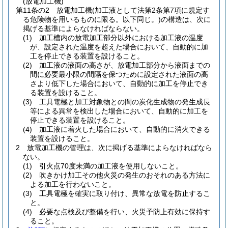
(放電加工機)
第11条の2
放電加工機
(加工液として法第2条第7項に規定す
る危険物を用いるものに限る。以下同じ。)
の構造は、次に
掲げる基準によらなければならない。
(1)
加工槽内の放電加工部分以外における加工液の温度
が、設定された温度を超えた場合において、自動的に加
工を停止できる装置を設けること。
(2)
加工液の液面の高さが、放電加工部分から液面までの
間に必要最小限の間隔を保つために設定された液面の高
さより低下した場合において、自動的に加工を停止でき
る装置を設けること。
(3)
工具電極と加工対象物との間の炭化生成物の発生成長
等による異常を検出した場合において、自動的に加工を
停止できる装置を設けること。
(4)
加工液に着火した場合において、自動的に消火できる
装置を設けること。
2
放電加工機の管理は、次に掲げる基準によらなければなら
ない。
(1)
引火点70度未満の加工液を使用しないこと。
(2)
吹きかけ加工その他火災の発生のおそれのある方法に
よる加工を行わないこと。
(3)
工具電極を確実に取り付け、異常な放電を防止するこ
と。
(4)
必要な点検及び整備を行い、火災予防上有効に保持す
ること。