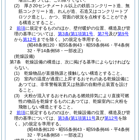
場合にあつては、この限りでない。
(2)
厚さ20センチメートル以上の鉄筋コンクリート造、無
筋コンクリート造、れんが造、石造又はコンクリートブ
ロツク造とし、かつ、背面の状況を点検することができ
る構造とすること。
2
前項
に規定するもののほか、壁付暖炉の位置、構造及び管
理の基準については、
第3条
(
第1項第1号
、
第7号
及び
第9号
から
第12号
までを除く。)
の規定を準用する。
(昭48条例120・昭55条例43・昭59条例46・平4条例
32・平14条例58・一部改正)
(乾燥設備)
第7条
乾燥設備の構造は、次に掲げる基準によらなければな
らない。
(1)
乾燥物品が直接熱源と接触しない構造とすること。
(2)
室内の温度が過度に上昇するおそれのある乾燥設備に
あつては、非常警報装置又は熱源の自動停止装置を設け
ること。
(3)
火粉が混入するおそれのある燃焼排気により直接可燃
性の物品を乾燥するものにあつては、乾燥室内に火粉を
飛散しない構造とすること。
2
前項
に規定するもののほか、乾燥設備の位置、構造及び管
理の基準については、
第3条
(
第1項第11号
及び
第12号
を除
く。)
の規定を準用する。
(昭48条例120・昭55条例43・昭59条例46・平4条例
32・平14条例58・一部改正)