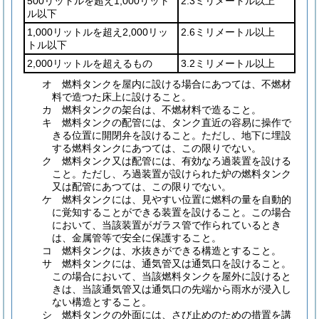
500リットルを超え1,000リット
2.3ミリメートル以上
ル以下
1,000リットルを超え2,000リッ
2.6ミリメートル以上
トル以下
2,000リットルを超えるもの
3.2ミリメートル以上
オ
燃料タンクを屋内に設ける場合にあつては、不燃材
料で造つた床上に設けること。
カ
燃料タンクの架台は、不燃材料で造ること。
キ
燃料タンクの配管には、タンク直近の容易に操作で
きる位置に開閉弁を設けること。
ただし、地下に埋設
する燃料タンクにあつては、この限りでない。
ク
燃料タンク又は配管には、有効なろ過装置を設ける
こと。
ただし、ろ過装置が設けられた炉の燃料タンク
又は配管にあつては、この限りでない。
ケ
燃料タンクには、見やすい位置に燃料の量を自動的
に覚知することができる装置を設けること。
この場合
において、当該装置がガラス管で作られているとき
は、金属管等で安全に保護すること。
コ
燃料タンクは、水抜きができる構造とすること。
サ
燃料タンクには、通気管又は通気口を設けること。
この場合において、当該燃料タンクを屋外に設けると
きは、当該通気管又は通気口の先端から雨水が浸入し
ない構造とすること。
シ
燃料タンクの外面には、さび止めのための措置を講