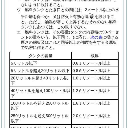
ないように設けること。
ウ
燃料タンクとたき口との間には、2メートル以上の水
へい
平距離を保つか、又は防火上有効な遮
を設けるこ
蔽
と。
ただし、油温が著しく上昇するおそれのない燃料
タンクにあつては、この限りでない。
エ
燃料タンクは、その容量
(タンクの内容積の90パーセ
ントの量をいう。以下同じ。)
に応じ、
次の表
に掲げる
厚さの鋼板又はこれと同等以上の強度を有する金属板
で気密に作ること。
タンクの容量
板厚
5リットル以下
0.6ミリメートル以上
5リットルを超え20リットル以下
0.8ミリメートル以上
20リットルを超え40リットル以
1.0ミリメートル以上
下
40リットルを超え100リットル以
1.2ミリメートル以上
下
100リットルを超え250リットル
1.6ミリメートル以上
以下
250リットルを超え500リットル
2.0ミリメートル以上
以下