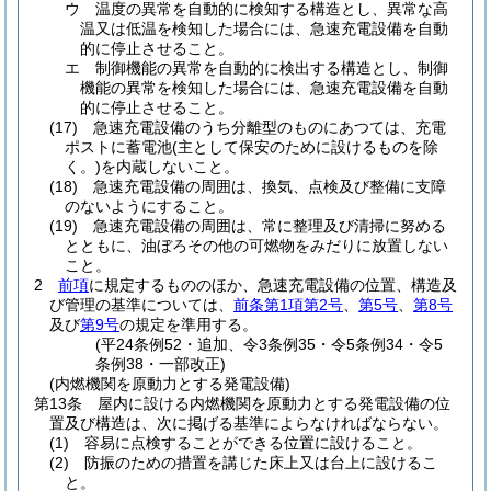
ウ
温度の異常を自動的に検知する構造とし、異常な高
温又は低温を検知した場合には、急速充電設備を自動
的に停止させること。
エ
制御機能の異常を自動的に検出する構造とし、制御
機能の異常を検知した場合には、急速充電設備を自動
的に停止させること。
(17)
急速充電設備のうち分離型のものにあつては、充電
ポストに蓄電池
(主として保安のために設けるものを除
く。)
を内蔵しないこと。
(18)
急速充電設備の周囲は、換気、点検及び整備に支障
のないようにすること。
(19)
急速充電設備の周囲は、常に整理及び清掃に努める
とともに、油ぼろその他の可燃物をみだりに放置しない
こと。
2
前項
に規定するもののほか、急速充電設備の位置、構造及
び管理の基準については、
前条第1項第2号
、
第5号
、
第8号
及び
第9号
の規定を準用する。
(平24条例52・追加、令3条例35・令5条例34・令5
条例38・一部改正)
(内燃機関を原動力とする発電設備)
第13条
屋内に設ける内燃機関を原動力とする発電設備の位
置及び構造は、次に掲げる基準によらなければならない。
(1)
容易に点検することができる位置に設けること。
(2)
防振のための措置を講じた床上又は台上に設けるこ
と。