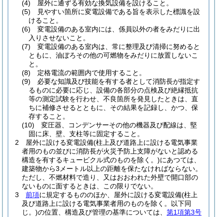
(4)
屋外に通ずる有効な換気設備を設けること。
(5)
見やすい箇所に変電設備である旨を表示した標識を設
けること。
(6)
変電設備のある室内には、係員以外の者をみだりに出
入りさせないこと。
(7)
変電設備のある室内は、常に整理及び清掃に努めると
ともに、油ぼろその他の可燃物をみだりに放置しないこ
と。
(8)
定格電流の範囲内で使用すること。
(9)
必要な知識及び技能を有する者として消防長が指定す
るものに必要に応じ、設備の各部分の点検及び絶縁抵抗
等の測定試験を行わせ、不良箇所を発見したときは、直
ちに補修させるとともに、その結果を記録し、かつ、保
存すること。
(10)
変圧器、コンデンサーその他の機器及び配線は、堅
固に床、壁、支柱等に固定すること。
2
屋外に設ける変電設備
(柱上及び道路上に設ける電気事業
者用のもの並びに消防長が火災予防上支障がないと認める
構造を有するキュービクル式のものを除く。)
にあつては、
建築物から3メートル以上の距離を保たなければならない。
ただし、不燃材料で造り、又はおおわれた外壁で開口部の
ないものに面するときは、この限りでない。
3
前項
に規定するもののほか、屋外に設ける変電設備
(柱上
及び道路上に設ける電気事業者用のものを除く。以下同
じ。)
の位置、構造及び管理の基準については、
第1項第3号