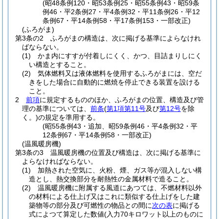
(昭48条例120・昭53条例25・昭55条例43・昭59条
例46・平2条例27・平4条例32・平11条例26・平12
条例67・平14条例58・平17条例153・一部改正)
(ふろがま)
第3条の2
ふろがまの構造は、次に掲げる基準によらなけれ
ばならない。
(1)
かま内にすすが付着しにくく、かつ、目詰まりしにく
い構造とすること。
(2)
気体燃料又は液体燃料を使用するふろがまには、空だ
きをした場合に自動的に燃焼を停止できる装置を設ける
こと。
2
前項
に規定するもののほか、ふろがまの位置、構造及び管
理の基準については、
前条
(
第1項第11号
及び
第12号
を除
く。)
の規定を準用する。
(昭55条例43・追加、昭59条例46・平4条例32・平
12条例67・平14条例58・一部改正)
(温風暖房機)
第3条の3
温風暖房機の位置及び構造は、次に掲げる基準に
よらなければならない。
(1)
加熱された空気に、火粉、煙、ガス等が混入しない構
造とし、熱交換部分を耐熱性の金属材料で造ること。
(2)
温風暖房機に附属する風道にあつては、不燃材料以外
の材料による仕上げ又はこれに類似する仕上げをした建
築物等の部分及び可燃性の物品との間に
次の表
に掲げる
式によつて算定した数値
(入力70キロワット以上のものに