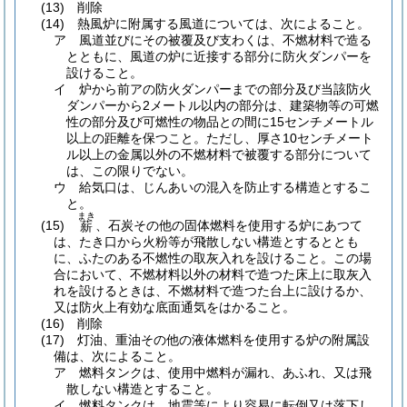
(13)
削除
(14)
熱風炉に附属する風道については、次によること。
ア
風道並びにその被覆及び支わくは、不燃材料で造る
とともに、風道の炉に近接する部分に防火ダンパーを
設けること。
イ
炉から前アの防火ダンパーまでの部分及び当該防火
ダンパーから2メートル以内の部分は、建築物等の可燃
性の部分及び可燃性の物品との間に15センチメートル
以上の距離を保つこと。
ただし、厚さ10センチメート
ル以上の金属以外の不燃材料で被覆する部分について
は、この限りでない。
ウ
給気口は、じんあいの混入を防止する構造とするこ
と。
まき
(15)
、石炭その他の固体燃料を使用する炉にあつて
薪
は、たき口から火粉等が飛散しない構造とするととも
に、ふたのある不燃性の取灰入れを設けること。
この場
合において、不燃材料以外の材料で造つた床上に取灰入
れを設けるときは、不燃材料で造つた台上に設けるか、
又は防火上有効な底面通気をはかること。
(16)
削除
(17)
灯油、重油その他の液体燃料を使用する炉の附属設
備は、次によること。
ア
燃料タンクは、使用中燃料が漏れ、あふれ、又は飛
散しない構造とすること。
イ
燃料タンクは、地震等により容易に転倒又は落下し