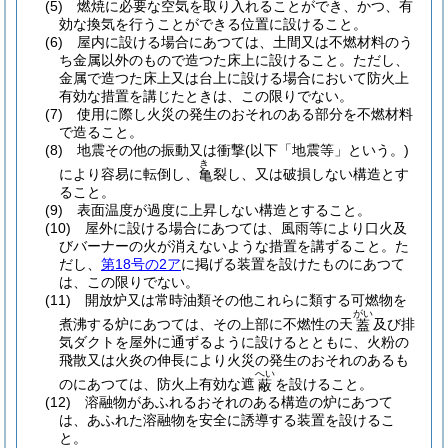
(5)
燃焼に必要な空気を取り入れることができ、かつ、有
効な換気を行うことができる位置に設けること。
(6)
屋内に設ける場合にあつては、土間又は不燃材料のう
ち金属以外のもので造つた床上に設けること。
ただし、
金属で造つた床上又は台上に設ける場合において防火上
有効な措置を講じたときは、この限りでない。
(7)
使用に際し火災の発生のおそれのある部分を不燃材料
で造ること。
(8)
地震その他の振動又は衝撃
(以下「地震等」という。)
き
により容易に転倒し、
裂し、又は破損しない構造とす
亀
ること。
(9)
表面温度が過度に上昇しない構造とすること。
(10)
屋外に設ける場合にあつては、風雨等により口火及
びバーナーの火が消えないような措置を講ずること。
た
だし、
第18号の2ア
に掲げる装置を設けたものにあつて
は、この限りでない。
(11)
開放炉又は常時油類その他これらに類する可燃物を
がい
煮沸する炉にあつては、その上部に不燃性の天
及び排
蓋
気ダクトを屋外に通ずるように設けるとともに、火粉の
飛散又は火炎の伸長により火災の発生のおそれのあるも
へい
のにあつては、防火上有効な遮
を設けること。
蔽
(12)
溶融物があふれるおそれのある構造の炉にあつて
は、あふれた溶融物を安全に誘導する装置を設けるこ
と。