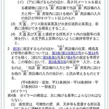
(イ)
(ア)
に掲げるもののほか、高さ31メートルを超え
ちゆう
ちゆう
る建築物に設ける
房設備で当該
房設備の入
厨
厨
ちゆう
ちゆう
力と同一
房室内に設ける他の
房設備の入力
厨
厨
の合計が350キロワット以上のもの
がい
(3)
天
、グリス除去装置及び火炎伝送防止装置は、容
蓋
易に清掃ができる構造とすること。
がい
がい
(4)
天
及び天
と接続する排気ダクト内の油脂等の清
蓋
蓋
掃を行い、火災予防上支障のないように維持管理するこ
と。
ちゆう
2
前項
に規定するもののほか、
房設備の位置、構造及
厨
び管理の基準については、
第3条
(
第1項第11号
から
第14号
までを除く。)
並びに
第9条第1号
及び
第4号
の規定を準用す
る。
この場合において、
第3条第3項
の規定中「入力」とあ
ちゆう
ちゆう
るのは、「当該
房設備の入力と同一
房室内に設け
厨
厨
ちゆう
る他の
房設備の入力の合計が」と読み替えるものとす
厨
る。
(平4条例32・追加、平11条例26・平14条例58・平
17条例153・一部改正)
(ボイラー)
第4条
ボイラーの構造は、次に掲げる基準によらなければな
らない。
(1)
蒸気管は、可燃性の壁、床、天井等を貫通する部分及
びこれらに接触する部分を、けいそう土その他の遮熱材