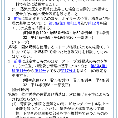
料で有効に被覆すること。
(2)
蒸気の圧力が異常に上昇した場合に自動的に作動する
安全弁その他の安全装置を設けること。
2
前項
に規定するもののほか、ボイラーの位置、構造及び管
理の基準については、
第3条
(
第1項第11号
及び
第12号
を除
く。)
の規定を準用する。
(昭48条例120・昭55条例43・昭59条例46・平4条例
32・平14条例58・平19条例20・一部改正)
(ストーブ)
第5条
固体燃料を使用するストーブ
(移動式のものを除く。)
にあつては、不燃材料で造つたたき殻受けを付設しなけれ
ばならない。
2
前項
に規定するもののほか、ストーブ
(移動式のものを除
く。)
の位置、構造及び管理の基準については、
第3条
(
第1
項第11号
から
第14号
まで及び
第17号オ
を除く。)
の規定を
準用する。
(昭48条例120・昭55条例43・昭59条例46・平4条例
32・平14条例58・一部改正)
(壁付暖炉)
第6条
壁付暖炉の位置及び構造は、次に掲げる基準によらな
ければならない。
(1)
背面及び側面と壁等との間に10センチメートル以上の
距離を保つこと。
ただし、壁等が耐火構造であつて間
柱、下地その他主要な部分を準不燃材料で造つたものの