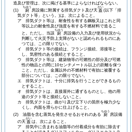
造及び管理は、次に掲げる基準によらなければならない。
ちゆう
がい
(1)
房設備に附属する排気ダクト及び天
(以下「排
厨
蓋
気ダクト等」という。)
は、次によること。
ア
排気ダクト等は、耐食性を有する鋼板又はこれと同
等以上の耐食性及び強度を有する不燃材料で造るこ
ちゆう
と。
ただし、当該
房設備の入力及び使用状況から
厨
判断して火災予防上支障がないと認められるものにあ
つては、この限りでない。
イ
排気ダクト等の接続は、フランジ接続、溶接等と
し、気密性のある接続とすること。
ウ
排気ダクト等は、建築物等の可燃性の部分及び可燃
性の物品との間に10センチメートル以上の距離を保つ
こと。
ただし、金属以外の不燃材料で有効に被覆する
部分については、この限りでない。
エ
排気ダクトは、十分に排気を行うことができるもの
とすること。
オ
排気ダクトは、直接屋外に通ずるものとし、他の用
途のダクト等と接続しないこと。
カ
排気ダクトは、曲がり及び立下りの箇所を極力少な
くし、内面を滑らかに仕上げること。
ちゆう
(2)
油脂を含む蒸気を発生させるおそれのある
房設備
厨
がい
の天
は、次によること。
蓋
ア
排気中に含まれる油脂等の付着成分を有効に除去す