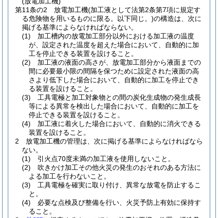
(放電加工機)
第11条の2
放電加工機
(加工液として法第2条第7項に規定す
る危険物を用いるものに限る。以下同じ。)
の構造は、次に
掲げる基準によらなければならない。
(1)
加工槽内の放電加工部分以外における加工液の温度
が、設定された温度を超えた場合において、自動的に加
工を停止できる装置を設けること。
(2)
加工液の液面の高さが、放電加工部分から液面までの
間に必要最小限の間隔を保つために設定された液面の高
さより低下した場合において、自動的に加工を停止でき
る装置を設けること。
(3)
工具電極と加工対象物との間の炭化生成物の発生成長
等による異常を検出した場合において、自動的に加工を
停止できる装置を設けること。
(4)
加工液に着火した場合において、自動的に消火できる
装置を設けること。
2
放電加工機の管理は、次に掲げる基準によらなければなら
ない。
(1)
引火点70度未満の加工液を使用しないこと。
(2)
吹きかけ加工その他火災の発生のおそれのある方法に
よる加工を行わないこと。
(3)
工具電極を確実に取り付け、異常な放電を防止するこ
と。
(4)
必要な点検及び整備を行い、火災予防上有効に保持す
ること。