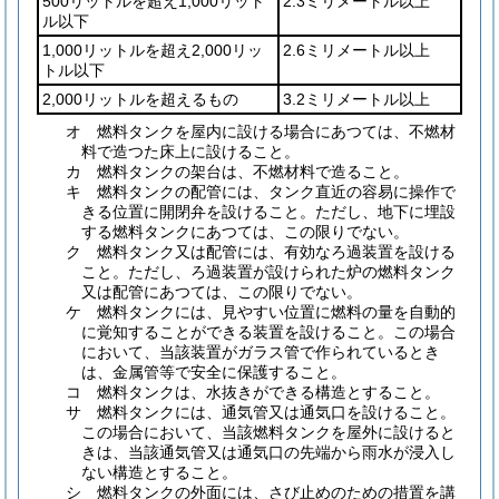
500リットルを超え1,000リット
2.3ミリメートル以上
ル以下
1,000リットルを超え2,000リッ
2.6ミリメートル以上
トル以下
2,000リットルを超えるもの
3.2ミリメートル以上
オ
燃料タンクを屋内に設ける場合にあつては、不燃材
料で造つた床上に設けること。
カ
燃料タンクの架台は、不燃材料で造ること。
キ
燃料タンクの配管には、タンク直近の容易に操作で
きる位置に開閉弁を設けること。
ただし、地下に埋設
する燃料タンクにあつては、この限りでない。
ク
燃料タンク又は配管には、有効なろ過装置を設ける
こと。
ただし、ろ過装置が設けられた炉の燃料タンク
又は配管にあつては、この限りでない。
ケ
燃料タンクには、見やすい位置に燃料の量を自動的
に覚知することができる装置を設けること。
この場合
において、当該装置がガラス管で作られているとき
は、金属管等で安全に保護すること。
コ
燃料タンクは、水抜きができる構造とすること。
サ
燃料タンクには、通気管又は通気口を設けること。
この場合において、当該燃料タンクを屋外に設けると
きは、当該通気管又は通気口の先端から雨水が浸入し
ない構造とすること。
シ
燃料タンクの外面には、さび止めのための措置を講