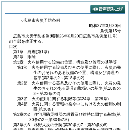
○広島市火災予防条例
昭和37年3月30日
条例第15号
広島市火災予防条例(昭和26年6月20日広島市条例第11号)
の全部を改正する。
目次
第1章
総則
(第1条)
第2章
削除
第3章
火を使用する設備の位置、構造及び管理の基準等
第1節
火を使用する設備及びその使用に際し、火災の発
生のおそれのある設備の位置、構造及び管理の
基準
(第2条の2～第18条の2)
第2節
火を使用する器具及びその使用に際し、火災の発
生のおそれのある器具の取扱いの基準
(第18条の
3～第23条の2)
第3節
火の使用に関する制限等
(第24条～第29条)
第4節
火災に関する警報の発令中における火の使用の制
限
(第30条)
第3章の2
住宅用防災機器の設置及び維持に関する基準
(第
30条の2～第30条の6)
第3章の3
林野火災の予防
(第30条の7・第30条の8)