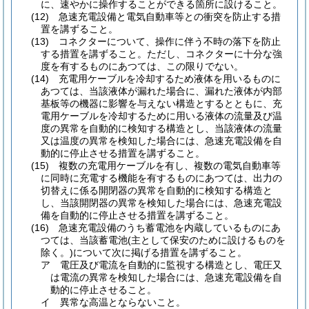
に、速やかに操作することができる箇所に設けること。
(12)
急速充電設備と電気自動車等との衝突を防止する措
置を講ずること。
(13)
コネクターについて、操作に伴う不時の落下を防止
する措置を講ずること。
ただし、コネクターに十分な強
度を有するものにあつては、この限りでない。
(14)
充電用ケーブルを冷却するため液体を用いるものに
あつては、当該液体が漏れた場合に、漏れた液体が内部
基板等の機器に影響を与えない構造とするとともに、充
電用ケーブルを冷却するために用いる液体の流量及び温
度の異常を自動的に検知する構造とし、当該液体の流量
又は温度の異常を検知した場合には、急速充電設備を自
動的に停止させる措置を講ずること。
(15)
複数の充電用ケーブルを有し、複数の電気自動車等
に同時に充電する機能を有するものにあつては、出力の
切替えに係る開閉器の異常を自動的に検知する構造と
し、当該開閉器の異常を検知した場合には、急速充電設
備を自動的に停止させる措置を講ずること。
(16)
急速充電設備のうち蓄電池を内蔵しているものにあ
つては、当該蓄電池
(主として保安のために設けるものを
除く。)
について次に掲げる措置を講ずること。
ア
電圧及び電流を自動的に監視する構造とし、電圧又
は電流の異常を検知した場合には、急速充電設備を自
動的に停止させること。
イ
異常な高温とならないこと。