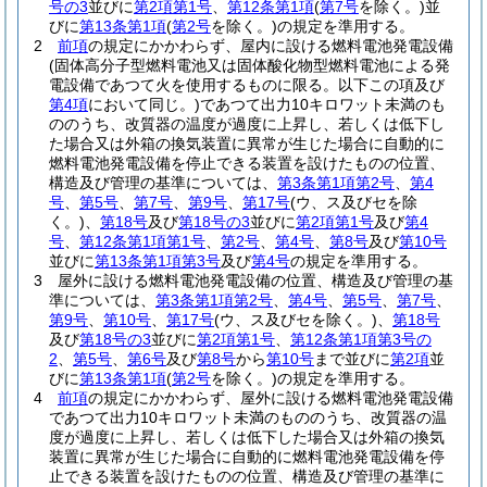
号の3
並びに
第2項第1号
、
第12条第1項
(
第7号
を除く。)
並
びに
第13条第1項
(
第2号
を除く。)
の規定を準用する。
2
前項
の規定にかかわらず、屋内に設ける燃料電池発電設備
(固体高分子型燃料電池又は固体酸化物型燃料電池による発
電設備であつて火を使用するものに限る。以下この項及び
第4項
において同じ。)
であつて出力10キロワット未満のも
ののうち、改質器の温度が過度に上昇し、若しくは低下し
た場合又は外箱の換気装置に異常が生じた場合に自動的に
燃料電池発電設備を停止できる装置を設けたものの位置、
構造及び管理の基準については、
第3条第1項第2号
、
第4
号
、
第5号
、
第7号
、
第9号
、
第17号
(ウ、ス及びセを除
く。)
、
第18号
及び
第18号の3
並びに
第2項第1号
及び
第4
号
、
第12条第1項第1号
、
第2号
、
第4号
、
第8号
及び
第10号
並びに
第13条第1項第3号
及び
第4号
の規定を準用する。
3
屋外に設ける燃料電池発電設備の位置、構造及び管理の基
準については、
第3条第1項第2号
、
第4号
、
第5号
、
第7号
、
第9号
、
第10号
、
第17号
(ウ、ス及びセを除く。)
、
第18号
及び
第18号の3
並びに
第2項第1号
、
第12条第1項第3号の
2
、
第5号
、
第6号
及び
第8号
から
第10号
まで並びに
第2項
並
びに
第13条第1項
(
第2号
を除く。)
の規定を準用する。
4
前項
の規定にかかわらず、屋外に設ける燃料電池発電設備
であつて出力10キロワット未満のもののうち、改質器の温
度が過度に上昇し、若しくは低下した場合又は外箱の換気
装置に異常が生じた場合に自動的に燃料電池発電設備を停
止できる装置を設けたものの位置、構造及び管理の基準に