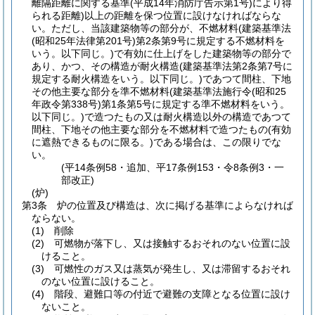
離隔距離に関する基準
(平成14年消防庁告示第1号)
により得
られる距離)
以上の距離を保つ位置に設けなければならな
い。
ただし、当該建築物等の部分が、不燃材料
(建築基準法
(昭和25年法律第201号)
第2条第9号に規定する不燃材料を
いう。以下同じ。)
で有効に仕上げをした建築物等の部分で
あり、かつ、その構造が耐火構造
(建築基準法第2条第7号に
規定する耐火構造をいう。以下同じ。)
であつて間柱、下地
その他主要な部分を準不燃材料
(建築基準法施行令
(昭和25
年政令第338号)
第1条第5号に規定する準不燃材料をいう。
以下同じ。)
で造つたもの又は耐火構造以外の構造であつて
間柱、下地その他主要な部分を不燃材料で造つたもの
(有効
に遮熱できるものに限る。)
である場合は、この限りでな
い。
(平14条例58・追加、平17条例153・令8条例3・一
部改正)
(炉)
第3条
炉の位置及び構造は、次に掲げる基準によらなければ
ならない。
(1)
削除
(2)
可燃物が落下し、又は接触するおそれのない位置に設
けること。
(3)
可燃性のガス又は蒸気が発生し、又は滞留するおそれ
のない位置に設けること。
(4)
階段、避難口等の付近で避難の支障となる位置に設け
ないこと。