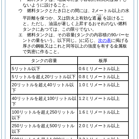
ないように設けること。
ウ
燃料タンクとたき口との間には、2メートル以上の水
へい
平距離を保つか、又は防火上有効な遮
を設けるこ
蔽
と。
ただし、油温が著しく上昇するおそれのない燃料
タンクにあつては、この限りでない。
エ
燃料タンクは、その容量
(タンクの内容積の90パーセ
ントの量をいう。以下同じ。)
に応じ、
次の表
に掲げる
厚さの鋼板又はこれと同等以上の強度を有する金属板
で気密に作ること。
タンクの容量
板厚
5リットル以下
0.6ミリメートル以上
5リットルを超え20リットル以下
0.8ミリメートル以上
20リットルを超え40リットル以
1.0ミリメートル以上
下
40リットルを超え100リットル以
1.2ミリメートル以上
下
100リットルを超え250リットル
1.6ミリメートル以上
以下
250リットルを超え500リットル
2.0ミリメートル以上
以下