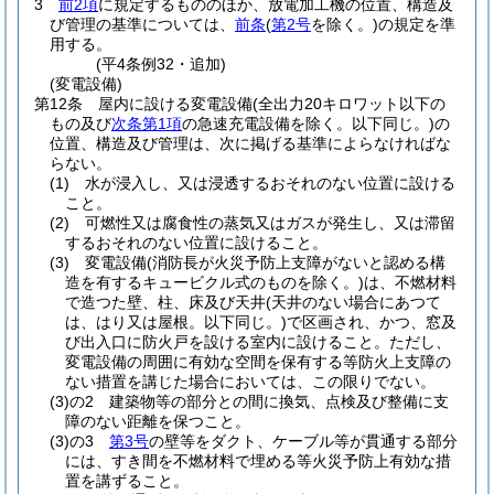
3
前2項
に規定するもののほか、放電加工機の位置、構造及
び管理の基準については、
前条
(
第2号
を除く。)
の規定を準
用する。
(平4条例32・追加)
(変電設備)
第12条
屋内に設ける変電設備
(全出力20キロワット以下の
もの及び
次条第1項
の急速充電設備を除く。以下同じ。)
の
位置、構造及び管理は、次に掲げる基準によらなければな
らない。
(1)
水が浸入し、又は浸透するおそれのない位置に設ける
こと。
(2)
可燃性又は腐食性の蒸気又はガスが発生し、又は滞留
するおそれのない位置に設けること。
(3)
変電設備
(消防長が火災予防上支障がないと認める構
造を有するキュービクル式のものを除く。)
は、不燃材料
で造つた壁、柱、床及び天井
(天井のない場合にあつて
は、はり又は屋根。以下同じ。)
で区画され、かつ、窓及
び出入口に防火戸を設ける室内に設けること。
ただし、
変電設備の周囲に有効な空間を保有する等防火上支障の
ない措置を講じた場合においては、この限りでない。
(3)の2
建築物等の部分との間に換気、点検及び整備に支
障のない距離を保つこと。
(3)の3
第3号
の壁等をダクト、ケーブル等が貫通する部分
には、すき間を不燃材料で埋める等火災予防上有効な措
置を講ずること。