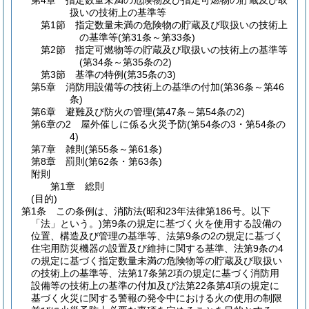
第4章
指定数量未満の危険物及び指定可燃物の貯蔵及び取
扱いの技術上の基準等
第1節
指定数量未満の危険物の貯蔵及び取扱いの技術上
の基準等
(第31条～第33条)
第2節
指定可燃物等の貯蔵及び取扱いの技術上の基準等
(第34条～第35条の2)
第3節
基準の特例
(第35条の3)
第5章
消防用設備等の技術上の基準の付加
(第36条～第46
条)
第6章
避難及び防火の管理
(第47条～第54条の2)
第6章の2
屋外催しに係る火災予防
(第54条の3・第54条の
4)
第7章
雑則
(第55条～第61条)
第8章
罰則
(第62条・第63条)
附則
第1章
総則
(目的)
第1条
この条例は、消防法
(昭和23年法律第186号。以下
「法」という。)
第9条の規定に基づく火を使用する設備の
位置、構造及び管理の基準等、法第9条の2の規定に基づく
住宅用防災機器の設置及び維持に関する基準、法第9条の4
の規定に基づく指定数量未満の危険物等の貯蔵及び取扱い
の技術上の基準等、法第17条第2項の規定に基づく消防用
設備等の技術上の基準の付加及び法第22条第4項の規定に
基づく火災に関する警報の発令中における火の使用の制限