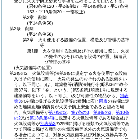
並びに火災予防上必要な事項を定めることを目的とする。
(昭48条例120・平2条例27・平14条例58・平17条例
153・平19条例20・一部改正)
第2章
削除
(平14条例58)
第2条
削除
(平14条例58)
第3章
火を使用する設備の位置、構造及び管理の基準
等
第1節
火を使用する設備及びその使用に際し、火災
の発生のおそれのある設備の位置、構造及
び管理の基準
(火気設備等の位置)
第2条の2
火気設備等
(法第9条に規定する火を使用する設備
又はその使用に際し、火災の発生のおそれのある設備をい
う。以下同じ。)
は、建築物等
(消防法施行令
(昭和36年政令
第37号。以下「令」という。)
第5条第1項第1号に規定する
建築物等をいう。以下同じ。)
及び可燃性の物品から、
別表
第3
の左欄に掲げる火気設備等の種別に応じ
同表
の右欄に定
める離隔距離
(消防長が火災予防上安全であると認める場
合、火気設備等が
第7条の2
、
第7条の3
、
第8条の3
、
第10条
の2
又は
第13条第4項
に規定する火気設備等である場合及び
火気設備等が
別表第3
の左欄に掲げる種類の火気設備等であ
つて同欄に掲げる種別の火気設備等以外の火気設備等であ
る場合にあつては、対象火気設備等及び対象火気器具等の