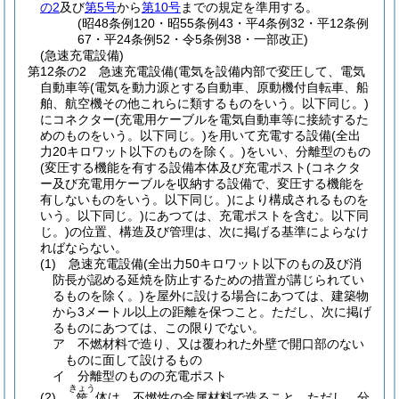
の2
及び
第5号
から
第10号
までの規定を準用する。
(昭48条例120・昭55条例43・平4条例32・平12条例
67・平24条例52・令5条例38・一部改正)
(急速充電設備)
第12条の2
急速充電設備
(電気を設備内部で変圧して、電気
自動車等
(電気を動力源とする自動車、原動機付自転車、船
舶、航空機その他これらに類するものをいう。以下同じ。)
にコネクター
(充電用ケーブルを電気自動車等に接続するた
めのものをいう。以下同じ。)
を用いて充電する設備
(全出
力20キロワット以下のものを除く。)
をいい、分離型のもの
(変圧する機能を有する設備本体及び充電ポスト
(コネクタ
ー及び充電用ケーブルを収納する設備で、変圧する機能を
有しないものをいう。以下同じ。)
により構成されるものを
いう。以下同じ。)
にあつては、充電ポストを含む。以下同
じ。)
の位置、構造及び管理は、次に掲げる基準によらなけ
ればならない。
(1)
急速充電設備
(全出力50キロワット以下のもの及び消
防長が認める延焼を防止するための措置が講じられてい
るものを除く。)
を屋外に設ける場合にあつては、建築物
から3メートル以上の距離を保つこと。
ただし、次に掲げ
るものにあつては、この限りでない。
ア
不燃材料で造り、又は覆われた外壁で開口部のない
ものに面して設けるもの
イ
分離型のものの充電ポスト
きょう
(2)
体は、不燃性の金属材料で造ること。
ただし、分
筐