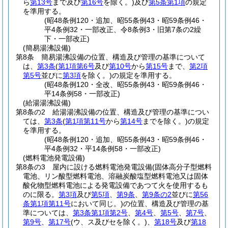
ら
第13号
まで及び
第16号
を除く。)
及び
第5条第1項
の規定
を準用する。
(昭48条例120・追加、昭55条例43・昭59条例46・
平4条例32・一部改正、令8条例3・旧第7条の2繰
下・一部改正)
(簡易湯沸設備)
第8条
簡易湯沸設備の位置、構造及び管理の基準について
は、
第3条
(
第1項第6号
及び
第10号
から
第15号
まで、
第2項
第5号
並びに
第3項
を除く。)
の規定を準用する。
(昭48条例120・全改、昭55条例43・昭59条例46・
平14条例58・一部改正)
(給湯湯沸設備)
第8条の2
給湯湯沸設備の位置、構造及び管理の基準につい
ては、
第3条
(
第1項第11号
から
第14号
までを除く。)
の規定
を準用する。
(昭48条例120・追加、昭55条例43・昭59条例46・
平4条例32・平14条例58・一部改正)
(燃料電池発電設備)
第8条の3
屋内に設ける燃料電池発電設備
(固体高分子型燃料
電池、リン酸型燃料電池、溶融炭酸塩型燃料電池又は固体
酸化物型燃料電池による発電設備であつて火を使用するも
のに限る。
第3項
及び
第5項
、
第9条
、
第9条の2
並びに
第56
条第1項第11号
において同じ。)
の位置、構造及び管理の基
準については、
第3条第1項第2号
、
第4号
、
第5号
、
第7号
、
第9号
、
第17号
(ウ、ス及びセを除く。)
、
第18号
及び
第18