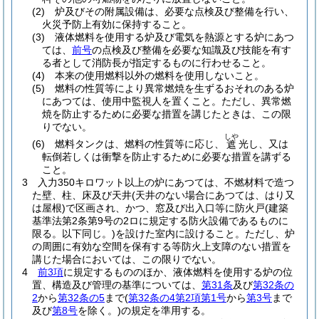
(2)
炉及びその附属設備は、必要な点検及び整備を行い、
火災予防上有効に保持すること。
(3)
液体燃料を使用する炉及び電気を熱源とする炉にあつ
ては、
前号
の点検及び整備を必要な知識及び技能を有す
る者として消防長が指定するものに行わせること。
(4)
本来の使用燃料以外の燃料を使用しないこと。
(5)
燃料の性質等により異常燃焼を生ずるおそれのある炉
にあつては、使用中監視人を置くこと。
ただし、異常燃
焼を防止するために必要な措置を講じたときは、この限
りでない。
しや
(6)
燃料タンクは、燃料の性質等に応じ、
光し、又は
遮
転倒若しくは衝撃を防止するために必要な措置を講ずる
こと。
3
入力350キロワット以上の炉にあつては、不燃材料で造つ
た壁、柱、床及び天井
(天井のない場合にあつては、はり又
は屋根)
で区画され、かつ、窓及び出入口等に防火戸
(建築
基準法第2条第9号の2ロに規定する防火設備であるものに
限る。以下同じ。)
を設けた室内に設けること。
ただし、炉
の周囲に有効な空間を保有する等防火上支障のない措置を
講じた場合においては、この限りでない。
4
前3項
に規定するもののほか、液体燃料を使用する炉の位
置、構造及び管理の基準については、
第31条
及び
第32条の
2
から
第32条の5
まで
(
第32条の4第2項第1号
から
第3号
まで
及び
第8号
を除く。)
の規定を準用する。