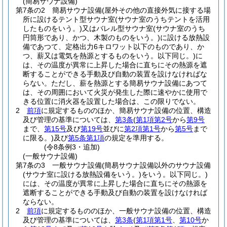
(簡易サウナ設備)
第7条の2
簡易サウナ設備
(屋外その他の直接外気に接する場
所に設けるテント型サウナ室
(サウナ室のうちテントを活用
したものをいう。)
又はバレル型サウナ室
(サウナ室のうち
円筒形であり、かつ、木製のものをいう。)
に設ける放熱設
備であつて、定格出力6キロワット以下のものであり、か
つ、薪又は電気を熱源とするものをいう。以下同じ。)
に
は、その温度が異常に上昇した場合に直ちにその熱源を遮
断することができる手動及び自動の装置を設けなければな
らない。
ただし、薪を熱源とする簡易サウナ設備にあつて
は、その周囲において火災が発生した際に速やかに使用で
きる位置に消火器を設置した場合は、この限りでない。
2
前項
に規定するもののほか、簡易サウナ設備の位置、構造
及び管理の基準については、
第3条
(
第1項第2号
から
第9号
まで、
第15号
及び
第19号
並びに
第2項第1号
から
第5号
まで
に限る。)
及び
第5条第1項
の規定を準用する。
(令8条例3・追加)
(一般サウナ設備)
第7条の3
一般サウナ設備
(簡易サウナ設備以外のサウナ設備
(サウナ室に設ける放熱設備をいう。)
をいう。以下同じ。)
には、その温度が異常に上昇した場合に直ちにその熱源を
遮断することができる手動及び自動の装置を設けなければ
ならない。
2
前項
に規定するもののほか、一般サウナ設備の位置、構造
及び管理の基準については、
第3条
(
第1項第1号
、
第10号
か