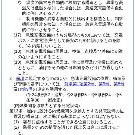
ウ
温度の異常を自動的に検知する構造とし、異常な高
温又は低温を検知した場合には、急速充電設備を自動
的に停止させること。
エ
制御機能の異常を自動的に検出する構造とし、制御
機能の異常を検知した場合には、急速充電設備を自動
的に停止させること。
(17)
急速充電設備のうち分離型のものにあつては、充電
ポストに蓄電池
(主として保安のために設けるものを除
く。)
を内蔵しないこと。
(18)
急速充電設備の周囲は、換気、点検及び整備に支障
のないようにすること。
(19)
急速充電設備の周囲は、常に整理及び清掃に努める
とともに、油ぼろその他の可燃物をみだりに放置しない
こと。
2
前項
に規定するもののほか、急速充電設備の位置、構造及
び管理の基準については、
前条第1項第2号
、
第5号
、
第8号
及び
第9号
の規定を準用する。
(平24条例52・追加、令3条例35・令5条例34・令5
条例38・一部改正)
(内燃機関を原動力とする発電設備)
第13条
屋内に設ける内燃機関を原動力とする発電設備の位
置及び構造は、次に掲げる基準によらなければならない。
(1)
容易に点検することができる位置に設けること。
(2)
防振のための措置を講じた床上又は台上に設けるこ
と。