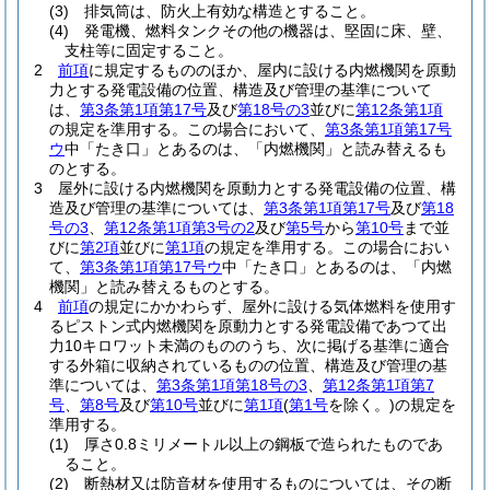
(3)
排気筒は、防火上有効な構造とすること。
(4)
発電機、燃料タンクその他の機器は、堅固に床、壁、
支柱等に固定すること。
2
前項
に規定するもののほか、屋内に設ける内燃機関を原動
力とする発電設備の位置、構造及び管理の基準について
は、
第3条第1項第17号
及び
第18号の3
並びに
第12条第1項
の規定を準用する。
この場合において、
第3条第1項第17号
ウ
中「たき口」とあるのは、「内燃機関」と読み替えるも
のとする。
3
屋外に設ける内燃機関を原動力とする発電設備の位置、構
造及び管理の基準については、
第3条第1項第17号
及び
第18
号の3
、
第12条第1項第3号の2
及び
第5号
から
第10号
まで並
びに
第2項
並びに
第1項
の規定を準用する。
この場合におい
て、
第3条第1項第17号ウ
中「たき口」とあるのは、「内燃
機関」と読み替えるものとする。
4
前項
の規定にかかわらず、屋外に設ける気体燃料を使用す
るピストン式内燃機関を原動力とする発電設備であつて出
力10キロワット未満のもののうち、次に掲げる基準に適合
する外箱に収納されているものの位置、構造及び管理の基
準については、
第3条第1項第18号の3
、
第12条第1項第7
号
、
第8号
及び
第10号
並びに
第1項
(
第1号
を除く。)
の規定を
準用する。
(1)
厚さ0.8ミリメートル以上の鋼板で造られたものであ
ること。
(2)
断熱材又は防音材を使用するものについては、その断