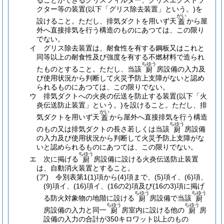
ることができるグリスフィルター、グリスエクストラ
クター等の装置
(以下「グリス除去装置」という。)
を
がい
設けること。
ただし、排気ダクトを用いず天
から屋
蓋
外へ直接排気を行う構造のものにあつては、この限り
でない。
イ
グリス除去装置は、耐食性を有する鋼板又はこれと
同等以上の耐食性及び強度を有する不燃材料で造られ
ちゆう
たものとすること。
ただし、当該
房設備の入力及
厨
び使用状況から判断して火災予防上支障がないと認め
られるものにあつては、この限りでない。
ウ
排気ダクトへの火炎の伝送を防止する装置
(以下「火
炎伝送防止装置」という。)
を設けること。
ただし、排
がい
気ダクトを用いず天
から屋外へ直接排気を行う構造
蓋
ちゆう
のもの又は排気ダクトの長さ若しくは当該
房設備
厨
の入力及び使用状況から判断して火災予防上支障がな
いと認められるものにあつては、この限りでない。
ちゆう
エ
次に掲げる
房設備に設ける火炎伝送防止装置
厨
は、自動消火装置とすること。
(ア)
令別表第1
(1)
項から
(4)
項まで、
(5)
項イ、
(6)
項、
(9)
項イ、
(16)
項イ、
(16の2)
項及び
(16の3)
項に掲げ
ちゆう
ちゆう
る防火対象物の地階に設ける
房設備で当該
厨
厨
ちゆう
ちゆう
房設備の入力と同一
房室内に設ける他の
房
厨
厨
設備の入力の合計が350キロワット以上のもの