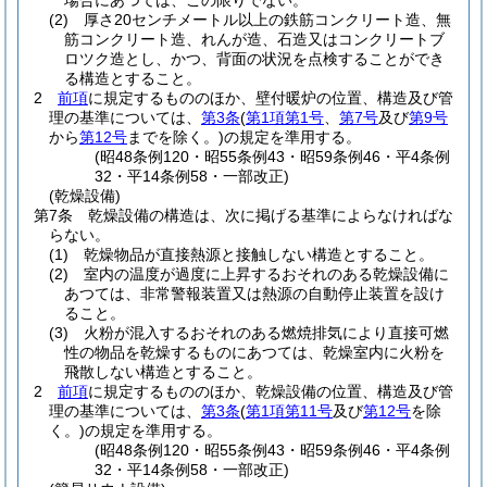
場合にあつては、この限りでない。
(2)
厚さ20センチメートル以上の鉄筋コンクリート造、無
筋コンクリート造、れんが造、石造又はコンクリートブ
ロツク造とし、かつ、背面の状況を点検することができ
る構造とすること。
2
前項
に規定するもののほか、壁付暖炉の位置、構造及び管
理の基準については、
第3条
(
第1項第1号
、
第7号
及び
第9号
から
第12号
までを除く。)
の規定を準用する。
(昭48条例120・昭55条例43・昭59条例46・平4条例
32・平14条例58・一部改正)
(乾燥設備)
第7条
乾燥設備の構造は、次に掲げる基準によらなければな
らない。
(1)
乾燥物品が直接熱源と接触しない構造とすること。
(2)
室内の温度が過度に上昇するおそれのある乾燥設備に
あつては、非常警報装置又は熱源の自動停止装置を設け
ること。
(3)
火粉が混入するおそれのある燃焼排気により直接可燃
性の物品を乾燥するものにあつては、乾燥室内に火粉を
飛散しない構造とすること。
2
前項
に規定するもののほか、乾燥設備の位置、構造及び管
理の基準については、
第3条
(
第1項第11号
及び
第12号
を除
く。)
の規定を準用する。
(昭48条例120・昭55条例43・昭59条例46・平4条例
32・平14条例58・一部改正)