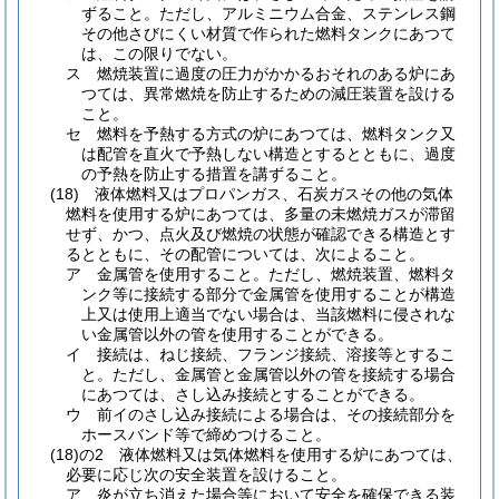
ずること。
ただし、アルミニウム合金、ステンレス鋼
その他さびにくい材質で作られた燃料タンクにあつて
は、この限りでない。
ス
燃焼装置に過度の圧力がかかるおそれのある炉にあ
つては、異常燃焼を防止するための減圧装置を設ける
こと。
セ
燃料を予熱する方式の炉にあつては、燃料タンク又
は配管を直火で予熱しない構造とするとともに、過度
の予熱を防止する措置を講ずること。
(18)
液体燃料又はプロパンガス、石炭ガスその他の気体
燃料を使用する炉にあつては、多量の未燃焼ガスが滞留
せず、かつ、点火及び燃焼の状態が確認できる構造とす
るとともに、その配管については、次によること。
ア
金属管を使用すること。
ただし、燃焼装置、燃料タ
ンク等に接続する部分で金属管を使用することが構造
上又は使用上適当でない場合は、当該燃料に侵されな
い金属管以外の管を使用することができる。
イ
接続は、ねじ接続、フランジ接続、溶接等とするこ
と。
ただし、金属管と金属管以外の管を接続する場合
にあつては、さし込み接続とすることができる。
ウ
前イのさし込み接続による場合は、その接続部分を
ホースバンド等で締めつけること。
(18)の2
液体燃料又は気体燃料を使用する炉にあつては、
必要に応じ次の安全装置を設けること。
ア
炎が立ち消えた場合等において安全を確保できる装