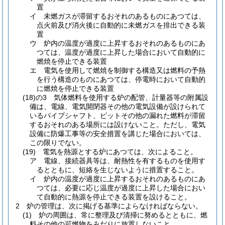
置
イ
未燃ガスが滞留するおそれのあるものにあつては、
点火前及び消火後に自動的に未燃ガスを排出できる装
置
ウ
炉内の温度が過度に上昇するおそれのあるものにあ
つては、温度が過度に上昇した場合において自動的に
燃焼を停止できる装置
エ
電気を使用して燃焼を制御する構造又は燃料の予熱
を行う構造のものにあつては、停電時において自動的
に燃焼を停止できる装置
(18)の3
気体燃料を使用する炉の配管、計量器等の附属設
備は、電線、電気開閉器その他の電気設備が設けられて
いるパイプシャフト、ピットその他の漏れた燃料が滞留
するおそれのある場所には設けないこと。
ただし、電気
設備に防爆工事等の安全措置を講じた場合においては、
この限りでない。
(19)
電気を熱源とする炉にあつては、次によること。
ア
電線、接続器具等は、耐熱性を有するものを使用す
るとともに、短絡を生じないように措置すること。
イ
炉内の温度が過度に上昇するおそれのあるものにあ
つては、必要に応じ温度が過度に上昇した場合におい
て自動的に熱源を停止できる装置を設けること。
2
炉の管理は、次に掲げる基準によらなければならない。
(1)
炉の周囲は、常に整理及び清掃に努めるとともに、燃
料その他の可燃物をみだりに放置しないこと。