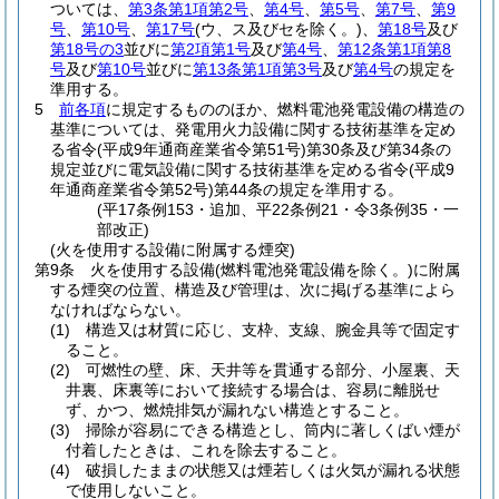
ついては、
第3条第1項第2号
、
第4号
、
第5号
、
第7号
、
第9
号
、
第10号
、
第17号
(ウ、ス及びセを除く。)
、
第18号
及び
第18号の3
並びに
第2項第1号
及び
第4号
、
第12条第1項第8
号
及び
第10号
並びに
第13条第1項第3号
及び
第4号
の規定を
準用する。
5
前各項
に規定するもののほか、燃料電池発電設備の構造の
基準については、発電用火力設備に関する技術基準を定め
る省令
(平成9年通商産業省令第51号)
第30条及び第34条の
規定並びに電気設備に関する技術基準を定める省令
(平成9
年通商産業省令第52号)
第44条の規定を準用する。
(平17条例153・追加、平22条例21・令3条例35・一
部改正)
(火を使用する設備に附属する煙突)
第9条
火を使用する設備
(燃料電池発電設備を除く。)
に附属
する煙突の位置、構造及び管理は、次に掲げる基準によら
なければならない。
(1)
構造又は材質に応じ、支枠、支線、腕金具等で固定す
ること。
(2)
可燃性の壁、床、天井等を貫通する部分、小屋裏、天
井裏、床裏等において接続する場合は、容易に離脱せ
ず、かつ、燃焼排気が漏れない構造とすること。
(3)
掃除が容易にできる構造とし、筒内に著しくばい煙が
付着したときは、これを除去すること。
(4)
破損したままの状態又は煙若しくは火気が漏れる状態
で使用しないこと。