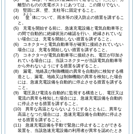
離型のものの充電ポストにあつては、この限りでない。
(3)
堅固に床、壁、支柱等に固定すること。
きよう
(4)
体について、雨水等の浸入防止の措置を講ずるこ
筐
と。
(5)
充電を開始する前に、急速充電設備と電気自動車等と
の間で自動的に絶縁状況の確認を行い、絶縁されていな
い場合には、充電を開始しない措置を講ずること。
(6)
コネクターと電気自動車等が確実に接続されていない
場合には、充電を開始しない措置を講ずること。
(7)
コネクターが電気自動車等に接続され、電圧が印加さ
れている場合には、当該コネクターが当該電気自動車等
から外れないようにする措置を講ずること。
(8)
漏電、地絡及び制御機能の異常を自動的に検知する構
造とし、漏電、地絡又は制御機能の異常を検知した場合
には、急速充電設備を自動的に停止させる措置を講ずる
こと。
(9)
電圧及び電流を自動的に監視する構造とし、電圧又は
電流の異常を検知した場合には、急速充電設備を自動的
に停止させる措置を講ずること。
(10)
異常な高温とならないようにするとともに、異常な
高温となつた場合には、急速充電設備を自動的に停止さ
せる措置を講ずること。
(11)
急速充電設備を手動で緊急に停止することができる
装置を、当該急速充電設備の利用者が異常を認めたとき