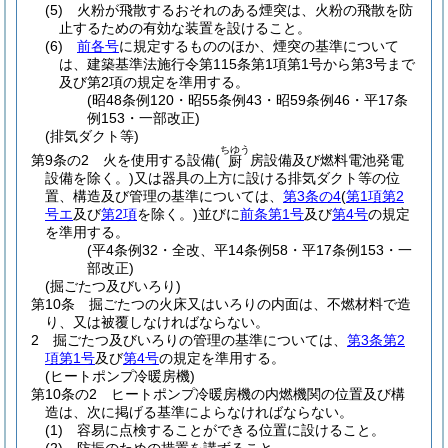
(5)
火粉が飛散するおそれのある煙突は、火粉の飛散を防
止するための有効な装置を設けること。
(6)
前各号
に規定するもののほか、煙突の基準について
は、建築基準法施行令第115条第1項第1号から第3号まで
及び第2項の規定を準用する。
(昭48条例120・昭55条例43・昭59条例46・平17条
例153・一部改正)
(排気ダクト等)
ちゆう
第9条の2
火を使用する設備
(
房設備及び燃料電池発電
厨
設備を除く。)
又は器具の上方に設ける排気ダクト等の位
置、構造及び管理の基準については、
第3条の4
(
第1項第2
号エ
及び
第2項
を除く。)
並びに
前条第1号
及び
第4号
の規定
を準用する。
(平4条例32・全改、平14条例58・平17条例153・一
部改正)
(掘ごたつ及びいろり)
第10条
掘ごたつの火床又はいろりの内面は、不燃材料で造
り、又は被覆しなければならない。
2
掘ごたつ及びいろりの管理の基準については、
第3条第2
項第1号
及び
第4号
の規定を準用する。
(ヒートポンプ冷暖房機)
第10条の2
ヒートポンプ冷暖房機の内燃機関の位置及び構
造は、次に掲げる基準によらなければならない。
(1)
容易に点検することができる位置に設けること。