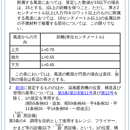
附属する風道にあつては、算定した数値が15以下の場合
は、15とする。)
以上の距離を保つこと。
ただし、厚さ2
センチメートル以上
(入力70キロワット以上のものに附属
する風道にあつては、10センチメートル以上)
の金属以外
の不燃材料で被覆する部分については、この限りでな
い。
風道からの方
距離
(単位センチメートル)
向
上方
L×0.70
側方
L×0.55
下方
L×0.45
く
この表においてLは、風道の断面が円形の場合は直径、
矩
形の場合は長辺の長さとする。
2
前項
に規定するもののほか、温風暖房機の位置、構造及び
管理の基準については、
第3条
(
第1項第11号
及び
第12号
を
除く。)
の規定を準用する。
(昭55条例43・追加、昭59条例46・平4条例32・平
11条例26・平14条例58・一部改正)
ちゆう
(
房設備)
厨
第3条の4
調理を目的として使用するレンジ、フライヤー、
ちゆう
かまど等の設備
(以下「
房設備」という。)
の位置、構
厨