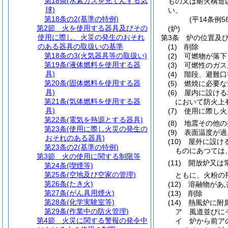
第18条
(水素ガスを充てんする気
もの又は耐火構造
球)
い。
第18条の2
(基準の特例)
(平14条例
第2節
火を使用する器具及びその
(炉)
使用に際し、火災の発生のおそれ
第3条
炉の位置及
のある器具の取扱いの基準
(1)
削除
第18条の3
(火気器具等の取扱い)
(2)
可燃物が落下
第19条
(液体燃料を使用する器
(3)
可燃性のガス
具)
(4)
階段、避難口
第20条
(固体燃料を使用する器
(5)
燃焼に必要な
具)
(6)
屋内に設ける
第21条
(気体燃料を使用する器
において防火上
具)
(7)
使用に際し火
第22条
(電気を熱源とする器具)
(8)
地震その他の
第23条
(使用に際し火災の発生の
(9)
表面温度が過
おそれのある器具)
(10)
屋外に設け
第23条の2
(基準の特例)
ものにあつては
第3節
火の使用に関する制限等
(11)
開放炉又は
第24条
(喫煙等)
第25条
(空地及び空家の管理)
ともに、火粉の
第26条
(たき火)
(12)
溶融物があ
第27条
(がん具用煙火)
(13)
削除
第28条
(化学実験室等)
(14)
熱風炉に附
第29条
(作業中の防火管理)
ア
風道並びに
第4節
火災に関する警報の発令中
イ
炉から前ア