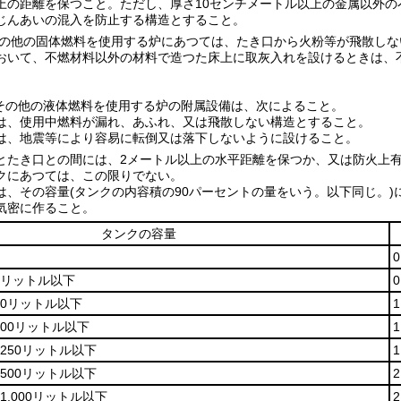
上の距離を保つこと。
ただし、厚さ10センチメートル以上の金属以外
じんあいの混入を防止する構造とすること。
の他の固体燃料を使用する炉にあつては、たき口から火粉等が飛散しな
おいて、不燃材料以外の材料で造つた床上に取灰入れを設けるときは、
その他の液体燃料を使用する炉の附属設備は、次によること。
は、使用中燃料が漏れ、あふれ、又は飛散しない構造とすること。
は、地震等により容易に転倒又は落下しないように設けること。
とたき口との間には、2メートル以上の水平距離を保つか、又は防火上
クにあつては、この限りでない。
は、その容量
(タンクの内容積の90パーセントの量をいう。以下同じ。)
気密に作ること。
タンクの容量
0リットル以下
40リットル以下
100リットル以下
250リットル以下
500リットル以下
1,000リットル以下