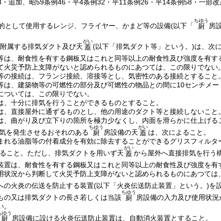
43・追加、昭59条例46・平4条例32・平11条例26・平14条例58・一部改
ちゆう
的として使用するレンジ、フライヤー、かまど等の設備
(以下「
房
厨
がい
附属する排気ダクト及び天
(以下「排気ダクト等」という。)
は、次
蓋
等は、耐食性を有する鋼板又はこれと同等以上の耐食性及び強度を有す
て火災予防上支障がないと認められるものにあつては、この限りでない
等の接続は、フランジ接続、溶接等とし、気密性のある接続とすること
等は、建築物等の可燃性の部分及び可燃性の物品との間に10センチメー
については、この限りでない。
は、十分に排気を行うことができるものとすること。
は、直接屋外に通ずるものとし、他の用途のダクト等と接続しないこと
は、曲がり及び立下りの箇所を極力少なくし、内面を滑らかに仕上げる
ちゆう
がい
気を発生させるおそれのある
房設備の天
は、次によること。
厨
蓋
まれる油脂等の付着成分を有効に除去することができるグリスフィルタ
がい
ること。
ただし、排気ダクトを用いず天
から屋外へ直接排気を行う
蓋
装置は、耐食性を有する鋼板又はこれと同等以上の耐食性及び強度を有
用状況から判断して火災予防上支障がないと認められるものにあつては
への火炎の伝送を防止する装置
(以下「火炎伝送防止装置」という。)
を
ちゆう
もの又は排気ダクトの長さ若しくは当該
房設備の入力及び使用状況
厨
い。
ちゆう
房設備に設ける火炎伝送防止装置は、自動消火装置とすること。
厨