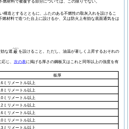
の不燃材料で被覆する部分については、この限りでない。
い構造とするとともに、ふたのある不燃性の取灰入れを設けるこ
不燃材料で造つた台上に設けるか、又は防火上有効な底面通気をは
へい
有効な遮
を設けること。
ただし、油温が著しく上昇するおそれの
蔽
に応じ、
次の表
に掲げる厚さの鋼板又はこれと同等以上の強度を有
板厚
0.6ミリメートル以上
0.8ミリメートル以上
1.0ミリメートル以上
1.2ミリメートル以上
1.6ミリメートル以上
2.0ミリメートル以上
2.3ミリメートル以上