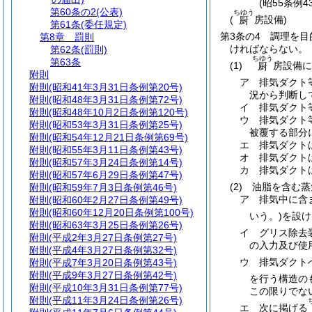
(昭55条例
第60条の2
(公表)
ちゆう
(
房設備)
厨
第61条
(委任規定)
第3条の4
調理を目
第8章
罰則
ければならない。
第62条
(罰則)
ちゆう
第63条
(1)
房設備に
厨
附則
ア
排気ダクト
附則
(昭和41年3月31日条例第20号)
況から判断し
附則
(昭和48年3月31日条例第72号)
イ
排気ダクト
附則
(昭和48年10月2日条例第120号)
ウ
排気ダクト
附則
(昭和53年3月31日条例第25号)
被覆する部分
附則
(昭和54年12月21日条例第69号)
エ
排気ダクト
附則
(昭和55年3月11日条例第43号)
オ
排気ダクト
附則
(昭和57年3月24日条例第14号)
カ
排気ダクト
附則
(昭和57年6月29日条例第47号)
(2)
油脂を含む蒸
附則
(昭和59年7月3日条例第46号)
ア
排気中に含
附則
(昭和60年2月27日条例第49号)
附則
(昭和60年12月20日条例第100号)
いう。)
を設け
附則
(昭和63年3月25日条例第26号)
イ
グリス除去
附則
(平成2年3月27日条例第27号)
の入力及び使
附則
(平成4年3月27日条例第32号)
ウ
排気ダクト
附則
(平成7年3月20日条例第43号)
附則
(平成9年3月27日条例第42号)
を行う構造の
附則
(平成10年3月31日条例第77号)
この限りでな
附則
(平成11年3月24日条例第26号)
エ
次に掲げる