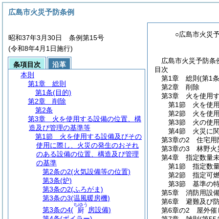
広島市火災予防条例
○広島市火災
昭和37年3月30日 条例第15号
(令和8年4月1日施行)
広島市火災予防条例
条項目次
沿革
目次
本則
第1章
総則
(第1条
第1章
総則
第2章
削除
第1条
(目的)
第3章
火を使用
第2章
削除
第1節
火を使
第2条
第2節
火を使
第3章
火を使用する設備の位置、構
第3節
火の使
造及び管理の基準等
第4節
火災に
第1節
火を使用する設備及びその
第3章の2
住宅用
使用に際し、火災の発生のおそれ
第3章の3
林野火
のある設備の位置、構造及び管理
第4章
指定数量
の基準
第1節
指定数
第2条の2
(火気設備等の位置)
第2節
指定可
第3条
(炉)
第3節
基準の
第3条の2
(ふろがま)
第5章
消防用設
第3条の3
(温風暖房機)
第6章
避難及び
ちゆう
第3条の4
(
房設備)
厨
第6章の2
屋外催
第4条
(ボイラー)