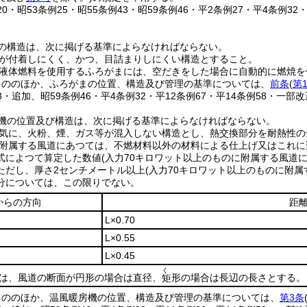
120・昭53条例25・昭55条例43・昭59条例46・平2条例27・平4条例32
の構造は、次に掲げる基準によらなければならない。
が付着しにくく、かつ、目詰まりしにくい構造とすること。
液体燃料を使用するふろがまには、空だきをした場合に自動的に燃焼を
もののほか、ふろがまの位置、構造及び管理の基準については、
前条
(
第
43・追加、昭59条例46・平4条例32・平12条例67・平14条例58・一部改
機の位置及び構造は、次に掲げる基準によらなければならない。
気に、火粉、煙、ガス等が混入しない構造とし、熱交換部分を耐熱性の
附属する風道にあつては、不燃材料以外の材料による仕上げ又はこれに
式によつて算定した数値
(入力70キロワット以上のものに附属する風道に
ただし、厚さ2センチメートル以上
(入力70キロワット以上のものに附属
分については、この限りでない。
からの方向
距
L×0.70
L×0.55
L×0.45
く
Lは、風道の断面が円形の場合は直径、
形の場合は長辺の長さとする。
矩
もののほか、温風暖房機の位置、構造及び管理の基準については、
第3条