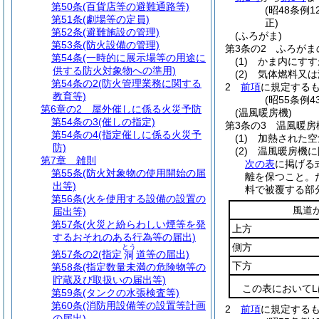
第50条
(百貨店等の避難通路等)
(昭48条例
第51条
(劇場等の定員)
正)
第52条
(避難施設の管理)
(ふろがま)
第53条
(防火設備の管理)
第3条の2
ふろがま
第54条
(一時的に展示場等の用途に
(1)
かま内にすす
供する防火対象物への準用)
(2)
気体燃料又は
第54条の2
(防火管理業務に関する
2
前項
に規定する
教育等)
(昭55条例
第6章の2
屋外催しに係る火災予防
(温風暖房機)
第54条の3
(催しの指定)
第3条の3
温風暖房
第54条の4
(指定催しに係る火災予
(1)
加熱された空
防)
(2)
温風暖房機に
第7章
雑則
次の表
に掲げる
第55条
(防火対象物の使用開始の届
離を保つこと。
出等)
料で被覆する部
第56条
(火を使用する設備の設置の
風道
届出等)
第57条
(火災と紛らわしい煙等を発
上方
するおそれのある行為等の届出)
側方
とう
第57条の2
(指定
道等の届出)
洞
下方
第58条
(指定数量未満の危険物等の
貯蔵及び取扱いの届出等)
この表において
第59条
(タンクの水張検査等)
第60条
(消防用設備等の設置等計画
2
前項
に規定する
の届出)