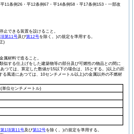
・平11条例26・平12条例67・平14条例58・平17条例153・一部改
停止できる装置を設けること。
1項第11号
及び
第12号
を除く。)
の規定を準用する。
正)
金属材料で造ること。
類似する仕上げをした建築物等の部分及び可燃性の物品との間に
あつては、算定した数値が15以下の場合は、15とする。)
以上の距
する風道にあつては、10センチメートル以上)
の金属以外の不燃材
離
(単位センチメートル)
(
第1項第11号
及び
第12号
を除く。)
の規定を準用する。