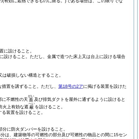
の
(有効に遮熱できるものに限る。)
である場合は、この限りでな
置に設けること。
に設けること。
ただし、金属で造つた床上又は台上に設ける場合
又は破損しない構造とすること。
な措置を講ずること。
ただし、
第18号の2ア
に掲げる装置を設けた
がい
部に不燃性の天
及び排気ダクトを屋外に通ずるように設けると
蓋
へい
防火上有効な遮
を設けること。
蔽
する装置を設けること。
部分に防火ダンパーを設けること。
分は、建築物等の可燃性の部分及び可燃性の物品との間に15セン