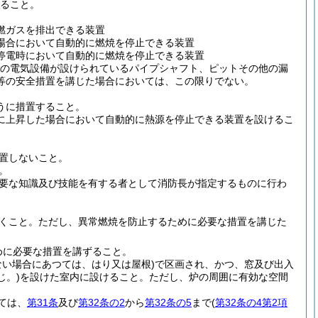
ること。
燃ガスを排出できる装置
場合において自動的に燃焼を停止できる装置
停電時において自動的に燃焼を停止できる装置
の電気設備が設けられているパイプシャフト、ピットその他の漏
等の安全措置を講じた場合においては、この限りでない。
うに措置すること。
に上昇した場合において自動的に熱源を停止できる装置を設けるこ
置しないこと。
。
要な知識及び技能を有する者として消防長が指定するものに行わ
くこと。
ただし、異常燃焼を防止するために必要な措置を講じた
めに必要な措置を講ずること。
ない場合にあつては、はり又は屋根)
で区画され、かつ、窓及び出入
じ。)
を設けた室内に設けること。
ただし、炉の周囲に有効な空間
ては、
第31条
及び
第32条の2
から
第32条の5
まで
(
第32条の4第2項