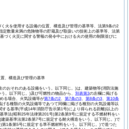
づく火を使用する設備の位置、構造及び管理の基準等、法第9条の2
く指定数量未満の危険物等の貯蔵及び取扱いの技術上の基準等、法第
定に基づく火災に関する警報の発令中における火の使用の制限並びに
位置、構造及び管理の基準
生のおそれのある設備をいう。以下同じ。)
は、建築物等
(消防法施
いう。以下同じ。)
及び可燃性の物品から、
別表第3
の左欄に掲げる
認める場合、火気設備等が
第7条の2
、
第7条の3
、
第8条の3
、
第10条
掲げる種類の火気設備等であつて同欄に掲げる種別の火気設備等以
関する基準
(平成14年消防庁告示第1号)
により得られる距離)
以上の
築基準法
(昭和25年法律第201号)
第2条第9号に規定する不燃材料をい
(建築基準法第2条第7号に規定する耐火構造をいう。以下同じ。)
で
)
第1条第5号に規定する準不燃材料をいう。以下同じ。)
で造つた