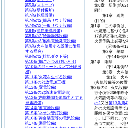
第7章
雑則
(第5
第5条
(ストーブ)
第8章
罰則
(第6
第6条
(壁付暖炉)
附則
第7条
(乾燥設備)
第1章
総則
第7条の2
(簡易サウナ設備)
(目的)
第7条の3
(一般サウナ設備)
第1条
この条例は
第8条
(簡易湯沸設備)
の規定に基づく住
第8条の2
(給湯湯沸設備)
17条第2項の規
第8条の3
(燃料電池発電設備)
火災予防上必要な
第9条
(火を使用する設備に附属
(昭48条例
する煙突)
第2章
削除
第9条の2
(排気ダクト等)
(平14条例58
第10条
(掘ごたつ及びいろり)
第2条
削除
第10条の2
(ヒートポンプ冷暖房
(平14条例58
機)
第3章
火を
第11条
(火花を生ずる設備)
第1節
火
第11条の2
(放電加工機)
(火気設備等の位置
第12条
(変電設備)
第2条の2
火気設備
第12条の2
(急速充電設備)
行令
(昭和36年政
第13条
(内燃機関を原動力とする
火気設備等の種別
発電設備)
の2
又は
第13条第
第14条
(蓄電池設備)
外の火気設備等で
第15条
(ネオン管灯設備)
距離を保つ位置に
第16条
(舞台装置等の電気設備)
う。以下同じ。)
で
第17条
(避雷設備)
あつて間柱、下地