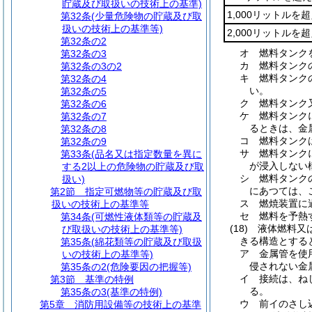
貯蔵及び取扱いの技術上の基準)
1,000リットルを超
第32条
(少量危険物の貯蔵及び取
扱いの技術上の基準等)
2,000リットルを
第32条の2
オ
燃料タンク
第32条の3
カ
燃料タンク
第32条の3の2
キ
燃料タンク
第32条の4
い。
第32条の5
ク
燃料タンク
第32条の6
ケ
燃料タンク
第32条の7
るときは、金
第32条の8
コ
燃料タンク
第32条の9
サ
燃料タンク
第33条
(品名又は指定数量を異に
が浸入しない
する2以上の危険物の貯蔵及び取
シ
燃料タンク
扱い)
にあつては、
第2節
指定可燃物等の貯蔵及び取
ス
燃焼装置に
扱いの技術上の基準等
セ
燃料を予熱
第34条
(可燃性液体類等の貯蔵及
(18)
液体燃料又
び取扱いの技術上の基準等)
きる構造とする
第35条
(綿花類等の貯蔵及び取扱
ア
金属管を使
いの技術上の基準等)
侵されない金
第35条の2
(危険要因の把握等)
イ
接続は、ね
第3節
基準の特例
る。
第35条の3
(基準の特例)
ウ
前イのさし
第5章
消防用設備等の技術上の基準