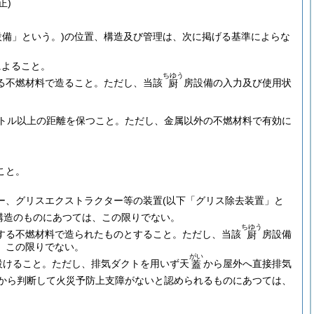
正)
設備」という。)
の位置、構造及び管理は、次に掲げる基準によらな
によること。
ちゆう
る不燃材料で造ること。
ただし、当該
房設備の入力及び使用状
厨
。
。
トル以上の距離を保つこと。
ただし、金属以外の不燃材料で有効に
。
こと。
ー、グリスエクストラクター等の装置
(以下「グリス除去装置」と
構造のものにあつては、この限りでない。
ちゆう
する不燃材料で造られたものとすること。
ただし、当該
房設備
厨
、この限りでない。
がい
設けること。
ただし、排気ダクトを用いず天
から屋外へ直接排気
蓋
から判断して火災予防上支障がないと認められるものにあつては、