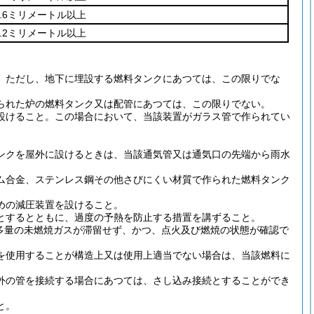
2.6ミリメートル以上
3.2ミリメートル以上
。
ただし、地下に埋設する燃料タンクにあつては、この限りでな
られた炉の燃料タンク又は配管にあつては、この限りでない。
設けること。
この場合において、当該装置がガラス管で作られてい
ンクを屋外に設けるときは、当該通気管又は通気口の先端から雨水
ム合金、ステンレス鋼その他さびにくい材質で作られた燃料タンク
めの減圧装置を設けること。
とするとともに、過度の予熱を防止する措置を講ずること。
多量の未燃焼ガスが滞留せず、かつ、点火及び燃焼の状態が確認で
を使用することが構造上又は使用上適当でない場合は、当該燃料に
外の管を接続する場合にあつては、さし込み接続とすることができ
と。