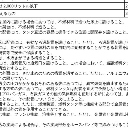
え2,000リットル以下
超えるもの
を屋内に設ける場合にあつては、不燃材料で造つた床上に設けること。
の架台は、不燃材料で造ること。
の配管には、タンク直近の容易に操作できる位置に開閉弁を設けること
又は配管には、有効なろ過装置を設けること。
ただし、ろ過装置が設け
には、見やすい位置に燃料の量を自動的に覚知することができる装置を
属管等で安全に保護すること。
は、水抜きができる構造とすること。
には、通気管又は通気口を設けること。
この場合において、当該燃料タ
構造とすること。
の外面には、さび止めのための措置を講ずること。
ただし、アルミニウ
この限りでない。
過度の圧力がかかるおそれのある炉にあつては、異常燃焼を防止するた
する方式の炉にあつては、燃料タンク又は配管を直火で予熱しない構造
はプロパンガス、石炭ガスその他の気体燃料を使用する炉にあつては、
とともに、その配管については、次によること。
用すること。
ただし、燃焼装置、燃料タンク等に接続する部分で金属管
属管以外の管を使用することができる。
じ接続、フランジ接続、溶接等とすること。
ただし、金属管と金属管以
込み接続による場合は、その接続部分をホースバンド等で締めつけるこ