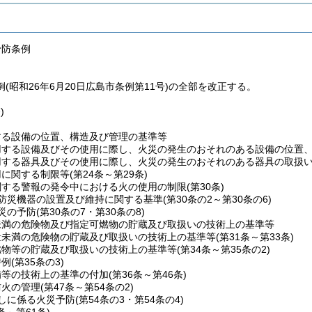
予防条例
(昭和26年6月20日広島市条例第11号)の全部を改正する。
)
する設備の位置、構造及び管理の基準等
用する設備及びその使用に際し、火災の発生のおそれのある設備の位置
用する器具及びその使用に際し、火災の発生のおそれのある器具の取扱
用に関する制限等
(第24条～第29条)
関する警報の発令中における火の使用の制限
(第30条)
防災機器の設置及び維持に関する基準
(第30条の2～第30条の6)
災の予防
(第30条の7・第30条の8)
未満の危険物及び指定可燃物の貯蔵及び取扱いの技術上の基準等
量未満の危険物の貯蔵及び取扱いの技術上の基準等
(第31条～第33条)
燃物等の貯蔵及び取扱いの技術上の基準等
(第34条～第35条の2)
特例
(第35条の3)
備等の技術上の基準の付加
(第36条～第46条)
防火の管理
(第47条～第54条の2)
しに係る火災予防
(第54条の3・第54条の4)