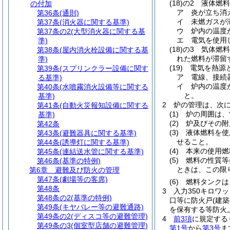
(18)の2
液体燃料
の付加
ア
炎が立ち消
第36条
(通則)
イ
未燃ガスが
第37条
(消火器に関する基準)
ウ
炉内の温度
第37条の2
(大型消火器に関する基
エ
電気を使用
準)
(18)の3
気体燃料
第38条
(屋内消火栓設備に関する基
れた燃料が滞留
準)
(19)
電気を熱源
第39条
(スプリンクラー設備に関す
ア
電線、接続
る基準)
イ
炉内の温度
第40条
(水噴霧消火設備等に関する
と。
基準)
2
炉の管理は、次
第41条
(自動火災報知設備に関する
(1)
炉の周囲は、
基準)
(2)
炉及びその附
第42条
(3)
液体燃料を使
第43条
(避難器具に関する基準)
せること。
第44条
(誘導灯に関する基準)
(4)
本来の使用燃
第45条
(連結送水管に関する基準)
(5)
燃料の性質等
第46条
(基準の特例)
ときは、この限
第6章
避難及び防火の管理
第47条
(劇場等の客席)
(6)
燃料タンクは
第48条
3
入力350キロワ
第48条の2
(基準の特例)
口等に防火戸
(建
第49条
(キヤバレー等の避難通路)
を保有する等防火
第49条の2
(ディスコ等の避難管理)
4
前3項
に規定する
第49条の3
(個室型店舗の避難管理)
第1号
から
第3号
ま