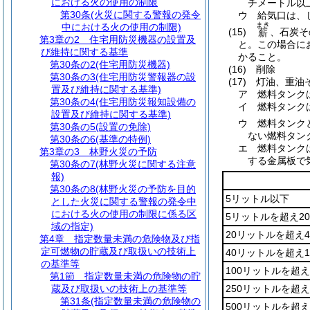
における火の使用の制限
チメートル以
第30条
(火災に関する警報の発令
ウ
給気口は、
まき
中における火の使用の制限)
(15)
、石炭そ
薪
第3章の2
住宅用防災機器の設置及
と。
この場合に
び維持に関する基準
かること。
第30条の2
(住宅用防災機器)
(16)
削除
第30条の3
(住宅用防災警報器の設
(17)
灯油、重油
置及び維持に関する基準)
ア
燃料タンク
第30条の4
(住宅用防災報知設備の
イ
燃料タンク
設置及び維持に関する基準)
ウ
燃料タンク
第30条の5
(設置の免除)
ない燃料タン
第30条の6
(基準の特例)
エ
燃料タンク
第3章の3
林野火災の予防
する金属板で
第30条の7
(林野火災に関する注意
報)
第30条の8
(林野火災の予防を目的
5リットル以下
とした火災に関する警報の発令中
における火の使用の制限に係る区
5リットルを超え2
域の指定)
20リットルを超え
第4章
指定数量未満の危険物及び指
定可燃物の貯蔵及び取扱いの技術上
40リットルを超え
の基準等
100リットルを超え
第1節
指定数量未満の危険物の貯
蔵及び取扱いの技術上の基準等
250リットルを超え
第31条
(指定数量未満の危険物の
500リットルを超え