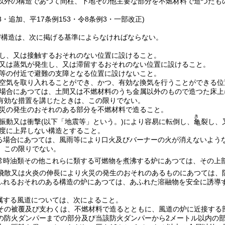
以外の構造であつて間柱、下地その他主要な部分を不燃材料で造つたも
58・追加、平17条例153・令8条例3・一部改正)
び構造は、次に掲げる基準によらなければならない。
し、又は接触するおそれのない位置に設けること。
又は蒸気が発生し、又は滞留するおそれのない位置に設けること。
等の付近で避難の支障となる位置に設けないこと。
空気を取り入れることができ、かつ、有効な換気を行うことができる位
場合にあつては、土間又は不燃材料のうち金属以外のもので造つた床上
有効な措置を講じたときは、この限りでない。
災の発生のおそれのある部分を不燃材料で造ること。
き
振動又は衝撃
(以下「地震等」という。)
により容易に転倒し、
裂し、
亀
度に上昇しない構造とすること。
る場合にあつては、風雨等により口火及びバーナーの火が消えないよう
、この限りでない。
常時油類その他これらに類する可燃物を煮沸する炉にあつては、その上
飛散又は火炎の伸長により火災の発生のおそれのあるものにあつては、
ふれるおそれのある構造の炉にあつては、あふれた溶融物を安全に誘導
属する風道については、次によること。
その被覆及び支わくは、不燃材料で造るとともに、風道の炉に近接する
の防火ダンパーまでの部分及び当該防火ダンパーから2メートル以内の部