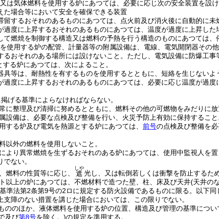
又は気体燃料を使用する炉にあつては、必要に応じ次の安全装置を設け
えた場合等において安全を確保できる装置
滞留するおそれのあるものにあつては、点火前及び消火後に自動的に未
が過度に上昇するおそれのあるものにあつては、温度が過度に上昇した
して燃焼を制御する構造又は燃料の予熱を行う構造のものにあつては、
を使用する炉の配管、計量器等の附属設備は、電線、電気開閉器その他
するおそれのある場所には設けないこと。
ただし、電気設備に防爆工事
とする炉にあつては、次によること。
器具等は、耐熱性を有するものを使用するとともに、短絡を生じないよ
が過度に上昇するおそれのあるものにあつては、必要に応じ温度が過度
に掲げる基準によらなければならない。
常に整理及び清掃に努めるとともに、燃料その他の可燃物をみだりに放
属設備は、必要な点検及び整備を行い、火災予防上有効に保持すること
用する炉及び電気を熱源とする炉にあつては、
前号
の点検及び整備を必
料以外の燃料を使用しないこと。
により異常燃焼を生ずるおそれのある炉にあつては、使用中監視人を置
りでない。
しや
、燃料の性質等に応じ、
光し、又は転倒若しくは衝撃を防止するた
遮
ット以上の炉にあつては、不燃材料で造つた壁、柱、床及び天井
(天井の
築基準法第2条第9号の2ロに規定する防火設備であるものに限る。以下同
上支障のない措置を講じた場合においては、この限りでない。
もののほか、液体燃料を使用する炉の位置、構造及び管理の基準につい
で及び
第8号
を除く。)
の規定を準用する。