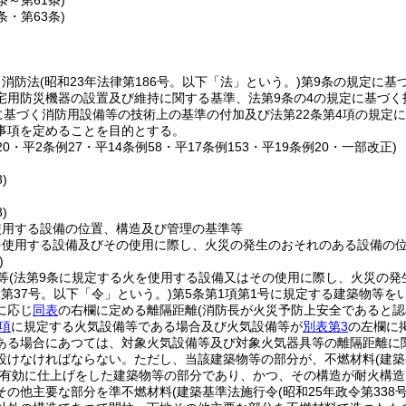
5条～第61条)
2条・第63条)
、消防法
(昭和23年法律第186号。以下「法」という。)
第9条の規定に基
宅用防災機器の設置及び維持に関する基準、法第9条の4の規定に基づ
定に基づく消防用設備等の技術上の基準の付加及び法第22条第4項の規
事項を定めることを目的とする。
120・平2条例27・平14条例58・平17条例153・平19条例20・一部改正)
)
)
使用する設備の位置、構造及び管理の基準等
を使用する設備及びその使用に際し、火災の発生のおそれのある設備の
)
等
(法第9条に規定する火を使用する設備又はその使用に際し、火災の発
令第37号。以下「令」という。)
第5条第1項第1号に規定する建築物等を
に応じ
同表
の右欄に定める離隔距離
(消防長が火災予防上安全であると
4項
に規定する火気設備等である場合及び火気設備等が
別表第3
の左欄に
ある場合にあつては、対象火気設備等及び対象火気器具等の離隔距離に
設けなければならない。
ただし、当該建築物等の部分が、不燃材料
(建
有効に仕上げをした建築物等の部分であり、かつ、その構造が耐火構造
その他主要な部分を準不燃材料
(建築基準法施行令
(昭和25年政令第338号