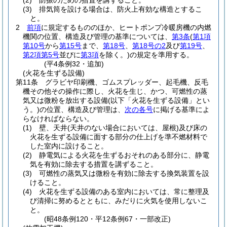
(2)
防振のための措置を講ずること。
(3)
排気筒を設ける場合は、防火上有効な構造とするこ
と。
2
前項
に規定するもののほか、ヒートポンプ冷暖房機の内燃
機関の位置、構造及び管理の基準については、
第3条
(
第1項
第10号
から
第15号
まで、
第18号
、
第18号の2
及び
第19号
、
第2項第5号
並びに
第3項
を除く。)
の規定を準用する。
(平4条例32・追加)
(火花を生ずる設備)
第11条
グラビヤ印刷機、ゴムスプレッダー、起毛機、反毛
機その他その操作に際し、火花を生じ、かつ、可燃性の蒸
気又は微粉を放出する設備
(以下「火花を生ずる設備」とい
う。)
の位置、構造及び管理は、
次の各号
に掲げる基準によ
らなければならない。
(1)
壁、天井
(天井のない場合においては、屋根)
及び床の
火花を生ずる設備に面する部分の仕上げを準不燃材料で
した室内に設けること。
(2)
静電気による火花を生ずるおそれのある部分に、静電
気を有効に除去する措置を講ずること。
(3)
可燃性の蒸気又は微粉を有効に除去する換気装置を設
けること。
(4)
火花を生ずる設備のある室内においては、常に整理及
び清掃に努めるとともに、みだりに火気を使用しないこ
と。
(昭48条例120・平12条例67・一部改正)