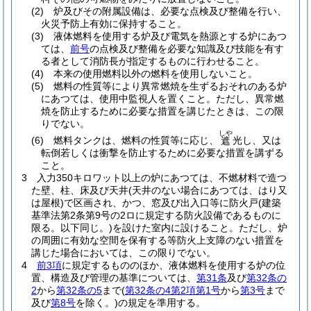
(2)
炉及びその附属設備は、必要な点検及び整備を行い、
火災予防上有効に保持すること。
(3)
液体燃料を使用する炉及び電気を熱源とする炉にあつ
ては、
前号
の点検及び整備を必要な知識及び技能を有す
る者として消防長が指定するものに行わせること。
(4)
本来の使用燃料以外の燃料を使用しないこと。
(5)
燃料の性質等により異常燃焼を生ずるおそれのある炉
にあつては、使用中監視人を置くこと。
ただし、異常燃
焼を防止するために必要な措置を講じたときは、この限
りでない。
しや
(6)
燃料タンクは、燃料の性質等に応じ、
光し、又は
遮
転倒若しくは衝撃を防止するために必要な措置を講ずる
こと。
3
入力350キロワット以上の炉にあつては、不燃材料で造つ
た壁、柱、床及び天井
(天井のない場合にあつては、はり又
は屋根)
で区画され、かつ、窓及び出入口等に防火戸
(建築
基準法第2条第9号の2ロに規定する防火設備であるものに
限る。以下同じ。)
を設けた室内に設けること。
ただし、炉
の周囲に有効な空間を保有する等防火上支障のない措置を
講じた場合においては、この限りでない。
4
前3項
に規定するもののほか、液体燃料を使用する炉の位
置、構造及び管理の基準については、
第31条
及び
第32条の
2
から
第32条の5
まで
(
第32条の4第2項第1号
から
第3号
まで
及び
第8号
を除く。)
の規定を準用する。