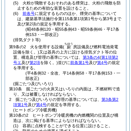
(5)
火粉が飛散するおそれのある煙突は、火粉の飛散を防
止するための有効な装置を設けること。
(6)
前各号
に規定するもののほか、煙突の基準について
は、建築基準法施行令第115条第1項第1号から第3号まで
及び第2項の規定を準用する。
(昭48条例120・昭55条例43・昭59条例46・平17条
例153・一部改正)
(排気ダクト等)
ちゆう
第9条の2
火を使用する設備
(
房設備及び燃料電池発電
厨
設備を除く。)
又は器具の上方に設ける排気ダクト等の位
置、構造及び管理の基準については、
第3条の4
(
第1項第2
号エ
及び
第2項
を除く。)
並びに
前条第1号
及び
第4号
の規定
を準用する。
(平4条例32・全改、平14条例58・平17条例153・一
部改正)
(掘ごたつ及びいろり)
第10条
掘ごたつの火床又はいろりの内面は、不燃材料で造
り、又は被覆しなければならない。
2
掘ごたつ及びいろりの管理の基準については、
第3条第2
項第1号
及び
第4号
の規定を準用する。
(ヒートポンプ冷暖房機)
第10条の2
ヒートポンプ冷暖房機の内燃機関の位置及び構
造は、次に掲げる基準によらなければならない。
(1)
容易に点検することができる位置に設けること。