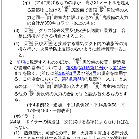
(イ)
(ア)
に掲げるもののほか、高さ31メートルを超え
ちゆう
ちゆう
る建築物に設ける
房設備で当該
房設備の入
厨
厨
ちゆう
ちゆう
力と同一
房室内に設ける他の
房設備の入力
厨
厨
の合計が350キロワット以上のもの
がい
(3)
天
、グリス除去装置及び火炎伝送防止装置は、容
蓋
易に清掃ができる構造とすること。
がい
がい
(4)
天
及び天
と接続する排気ダクト内の油脂等の清
蓋
蓋
掃を行い、火災予防上支障のないように維持管理するこ
と。
ちゆう
2
前項
に規定するもののほか、
房設備の位置、構造及
厨
び管理の基準については、
第3条
(
第1項第11号
から
第14号
までを除く。)
並びに
第9条第1号
及び
第4号
の規定を準用す
る。
この場合において、
第3条第3項
の規定中「入力」とあ
ちゆう
ちゆう
るのは、「当該
房設備の入力と同一
房室内に設け
厨
厨
ちゆう
る他の
房設備の入力の合計が」と読み替えるものとす
厨
る。
(平4条例32・追加、平11条例26・平14条例58・平
17条例153・一部改正)
(ボイラー)
第4条
ボイラーの構造は、次に掲げる基準によらなければな
らない。
(1)
蒸気管は、可燃性の壁、床、天井等を貫通する部分及
びこれらに接触する部分を、けいそう土その他の遮熱材