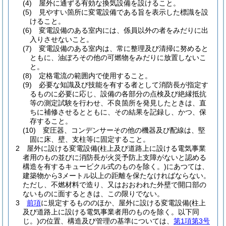
(4)
屋外に通ずる有効な換気設備を設けること。
(5)
見やすい箇所に変電設備である旨を表示した標識を設
けること。
(6)
変電設備のある室内には、係員以外の者をみだりに出
入りさせないこと。
(7)
変電設備のある室内は、常に整理及び清掃に努めると
ともに、油ぼろその他の可燃物をみだりに放置しないこ
と。
(8)
定格電流の範囲内で使用すること。
(9)
必要な知識及び技能を有する者として消防長が指定す
るものに必要に応じ、設備の各部分の点検及び絶縁抵抗
等の測定試験を行わせ、不良箇所を発見したときは、直
ちに補修させるとともに、その結果を記録し、かつ、保
存すること。
(10)
変圧器、コンデンサーその他の機器及び配線は、堅
固に床、壁、支柱等に固定すること。
2
屋外に設ける変電設備
(柱上及び道路上に設ける電気事業
者用のもの並びに消防長が火災予防上支障がないと認める
構造を有するキュービクル式のものを除く。)
にあつては、
建築物から3メートル以上の距離を保たなければならない。
ただし、不燃材料で造り、又はおおわれた外壁で開口部の
ないものに面するときは、この限りでない。
3
前項
に規定するもののほか、屋外に設ける変電設備
(柱上
及び道路上に設ける電気事業者用のものを除く。以下同
じ。)
の位置、構造及び管理の基準については、
第1項第3号