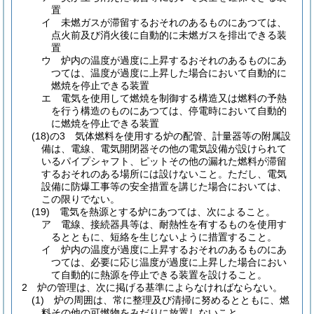
置
イ
未燃ガスが滞留するおそれのあるものにあつては、
点火前及び消火後に自動的に未燃ガスを排出できる装
置
ウ
炉内の温度が過度に上昇するおそれのあるものにあ
つては、温度が過度に上昇した場合において自動的に
燃焼を停止できる装置
エ
電気を使用して燃焼を制御する構造又は燃料の予熱
を行う構造のものにあつては、停電時において自動的
に燃焼を停止できる装置
(18)の3
気体燃料を使用する炉の配管、計量器等の附属設
備は、電線、電気開閉器その他の電気設備が設けられて
いるパイプシャフト、ピットその他の漏れた燃料が滞留
するおそれのある場所には設けないこと。
ただし、電気
設備に防爆工事等の安全措置を講じた場合においては、
この限りでない。
(19)
電気を熱源とする炉にあつては、次によること。
ア
電線、接続器具等は、耐熱性を有するものを使用す
るとともに、短絡を生じないように措置すること。
イ
炉内の温度が過度に上昇するおそれのあるものにあ
つては、必要に応じ温度が過度に上昇した場合におい
て自動的に熱源を停止できる装置を設けること。
2
炉の管理は、次に掲げる基準によらなければならない。
(1)
炉の周囲は、常に整理及び清掃に努めるとともに、燃
料その他の可燃物をみだりに放置しないこと。