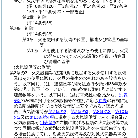
並びに火災予防上必要な事項を定めることを目的とする。
(昭48条例120・平2条例27・平14条例58・平17条例
153・平19条例20・一部改正)
第2章
削除
(平14条例58)
第2条
削除
(平14条例58)
第3章
火を使用する設備の位置、構造及び管理の基準
等
第1節
火を使用する設備及びその使用に際し、火災
の発生のおそれのある設備の位置、構造及
び管理の基準
(火気設備等の位置)
第2条の2
火気設備等
(法第9条に規定する火を使用する設備
又はその使用に際し、火災の発生のおそれのある設備をい
う。以下同じ。)
は、建築物等
(消防法施行令
(昭和36年政令
第37号。以下「令」という。)
第5条第1項第1号に規定する
建築物等をいう。以下同じ。)
及び可燃性の物品から、
別表
第3
の左欄に掲げる火気設備等の種別に応じ
同表
の右欄に定
める離隔距離
(消防長が火災予防上安全であると認める場
合、火気設備等が
第7条の2
、
第7条の3
、
第8条の3
、
第10条
の2
又は
第13条第4項
に規定する火気設備等である場合及び
火気設備等が
別表第3
の左欄に掲げる種類の火気設備等であ
つて同欄に掲げる種別の火気設備等以外の火気設備等であ
る場合にあつては、対象火気設備等及び対象火気器具等の