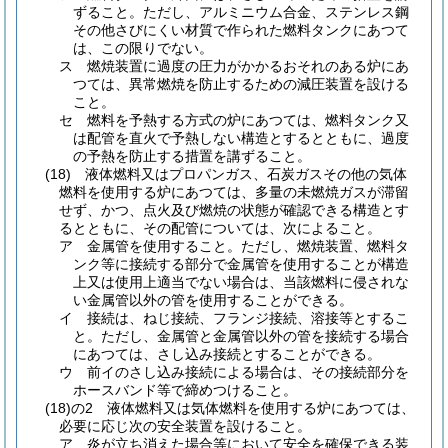
ずること。
ただし、アルミニウム合金、ステンレス鋼
その他さびにくい材質で作られた燃料タンクにあつて
は、この限りでない。
ス
燃焼装置に過度の圧力がかかるおそれのある炉にあ
つては、異常燃焼を防止するための減圧装置を設ける
こと。
セ
燃料を予熱する方式の炉にあつては、燃料タンク又
は配管を直火で予熱しない構造とするとともに、過度
の予熱を防止する措置を講ずること。
(18)
液体燃料又はプロパンガス、石炭ガスその他の気体
燃料を使用する炉にあつては、多量の未燃焼ガスが滞留
せず、かつ、点火及び燃焼の状態が確認できる構造とす
るとともに、その配管については、次によること。
ア
金属管を使用すること。
ただし、燃焼装置、燃料タ
ンク等に接続する部分で金属管を使用することが構造
上又は使用上適当でない場合は、当該燃料に侵されな
い金属管以外の管を使用することができる。
イ
接続は、ねじ接続、フランジ接続、溶接等とするこ
と。
ただし、金属管と金属管以外の管を接続する場合
にあつては、さし込み接続とすることができる。
ウ
前イのさし込み接続による場合は、その接続部分を
ホースバンド等で締めつけること。
(18)の2
液体燃料又は気体燃料を使用する炉にあつては、
必要に応じ次の安全装置を設けること。
ア
炎が立ち消えた場合等において安全を確保できる装