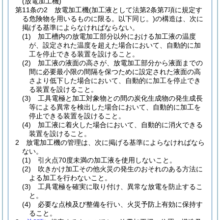
(放電加工機)
第11条の2
放電加工機
(加工液として法第2条第7項に規定す
る危険物を用いるものに限る。以下同じ。)
の構造は、次に
掲げる基準によらなければならない。
(1)
加工槽内の放電加工部分以外における加工液の温度
が、設定された温度を超えた場合において、自動的に加
工を停止できる装置を設けること。
(2)
加工液の液面の高さが、放電加工部分から液面までの
間に必要最小限の間隔を保つために設定された液面の高
さより低下した場合において、自動的に加工を停止でき
る装置を設けること。
(3)
工具電極と加工対象物との間の炭化生成物の発生成長
等による異常を検出した場合において、自動的に加工を
停止できる装置を設けること。
(4)
加工液に着火した場合において、自動的に消火できる
装置を設けること。
2
放電加工機の管理は、次に掲げる基準によらなければなら
ない。
(1)
引火点70度未満の加工液を使用しないこと。
(2)
吹きかけ加工その他火災の発生のおそれのある方法に
よる加工を行わないこと。
(3)
工具電極を確実に取り付け、異常な放電を防止するこ
と。
(4)
必要な点検及び整備を行い、火災予防上有効に保持す
ること。