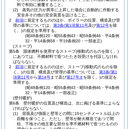
料で有効に被覆すること。
(2)
蒸気の圧力が異常に上昇した場合に自動的に作動する
安全弁その他の安全装置を設けること。
2
前項
に規定するもののほか、ボイラーの位置、構造及び管
理の基準については、
第3条
(
第1項第11号
及び
第12号
を除
く。)
の規定を準用する。
(昭48条例120・昭55条例43・昭59条例46・平4条例
32・平14条例58・平19条例20・一部改正)
(ストーブ)
第5条
固体燃料を使用するストーブ
(移動式のものを除く。)
にあつては、不燃材料で造つたたき殻受けを付設しなけれ
ばならない。
2
前項
に規定するもののほか、ストーブ
(移動式のものを除
く。)
の位置、構造及び管理の基準については、
第3条
(
第1
項第11号
から
第14号
まで及び
第17号オ
を除く。)
の規定を
準用する。
(昭48条例120・昭55条例43・昭59条例46・平4条例
32・平14条例58・一部改正)
(壁付暖炉)
第6条
壁付暖炉の位置及び構造は、次に掲げる基準によらな
ければならない。
(1)
背面及び側面と壁等との間に10センチメートル以上の
距離を保つこと。
ただし、壁等が耐火構造であつて間
柱、下地その他主要な部分を準不燃材料で造つたものの