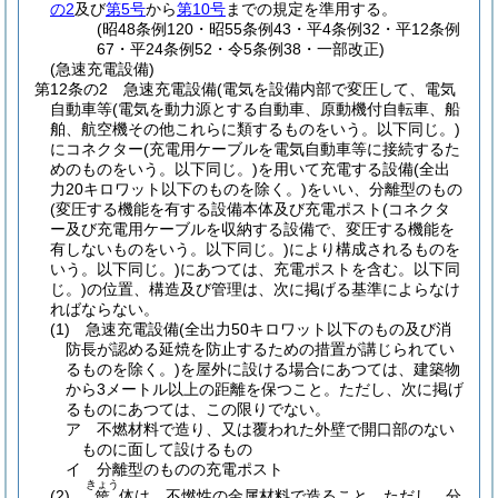
の2
及び
第5号
から
第10号
までの規定を準用する。
(昭48条例120・昭55条例43・平4条例32・平12条例
67・平24条例52・令5条例38・一部改正)
(急速充電設備)
第12条の2
急速充電設備
(電気を設備内部で変圧して、電気
自動車等
(電気を動力源とする自動車、原動機付自転車、船
舶、航空機その他これらに類するものをいう。以下同じ。)
にコネクター
(充電用ケーブルを電気自動車等に接続するた
めのものをいう。以下同じ。)
を用いて充電する設備
(全出
力20キロワット以下のものを除く。)
をいい、分離型のもの
(変圧する機能を有する設備本体及び充電ポスト
(コネクタ
ー及び充電用ケーブルを収納する設備で、変圧する機能を
有しないものをいう。以下同じ。)
により構成されるものを
いう。以下同じ。)
にあつては、充電ポストを含む。以下同
じ。)
の位置、構造及び管理は、次に掲げる基準によらなけ
ればならない。
(1)
急速充電設備
(全出力50キロワット以下のもの及び消
防長が認める延焼を防止するための措置が講じられてい
るものを除く。)
を屋外に設ける場合にあつては、建築物
から3メートル以上の距離を保つこと。
ただし、次に掲げ
るものにあつては、この限りでない。
ア
不燃材料で造り、又は覆われた外壁で開口部のない
ものに面して設けるもの
イ
分離型のものの充電ポスト
きょう
(2)
体は、不燃性の金属材料で造ること。
ただし、分
筐