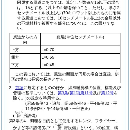
附属する風道にあつては、算定した数値が15以下の場合
は、15とする。)
以上の距離を保つこと。
ただし、厚さ2
センチメートル以上
(入力70キロワット以上のものに附属
する風道にあつては、10センチメートル以上)
の金属以外
の不燃材料で被覆する部分については、この限りでな
い。
風道からの方
距離
(単位センチメートル)
向
上方
L×0.70
側方
L×0.55
下方
L×0.45
く
この表においてLは、風道の断面が円形の場合は直径、
矩
形の場合は長辺の長さとする。
2
前項
に規定するもののほか、温風暖房機の位置、構造及び
管理の基準については、
第3条
(
第1項第11号
及び
第12号
を
除く。)
の規定を準用する。
(昭55条例43・追加、昭59条例46・平4条例32・平
11条例26・平14条例58・一部改正)
ちゆう
(
房設備)
厨
第3条の4
調理を目的として使用するレンジ、フライヤー、
ちゆう
かまど等の設備
(以下「
房設備」という。)
の位置、構
厨