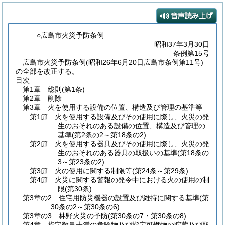
○広島市火災予防条例
昭和37年3月30日
条例第15号
広島市火災予防条例(昭和26年6月20日広島市条例第11号)
の全部を改正する。
目次
第1章
総則
(第1条)
第2章
削除
第3章
火を使用する設備の位置、構造及び管理の基準等
第1節
火を使用する設備及びその使用に際し、火災の発
生のおそれのある設備の位置、構造及び管理の
基準
(第2条の2～第18条の2)
第2節
火を使用する器具及びその使用に際し、火災の発
生のおそれのある器具の取扱いの基準
(第18条の
3～第23条の2)
第3節
火の使用に関する制限等
(第24条～第29条)
第4節
火災に関する警報の発令中における火の使用の制
限
(第30条)
第3章の2
住宅用防災機器の設置及び維持に関する基準
(第
30条の2～第30条の6)
第3章の3
林野火災の予防
(第30条の7・第30条の8)