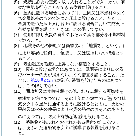
(5)
燃焼に必要な空気を取り入れることができ、かつ、有
効な換気を行うことができる位置に設けること。
(6)
屋内に設ける場合にあつては、土間又は不燃材料のう
ち金属以外のもので造つた床上に設けること。
ただし、
金属で造つた床上又は台上に設ける場合において防火上
有効な措置を講じたときは、この限りでない。
(7)
使用に際し火災の発生のおそれのある部分を不燃材料
で造ること。
(8)
地震その他の振動又は衝撃
(以下「地震等」という。)
き
により容易に転倒し、
裂し、又は破損しない構造とす
亀
ること。
(9)
表面温度が過度に上昇しない構造とすること。
(10)
屋外に設ける場合にあつては、風雨等により口火及
びバーナーの火が消えないような措置を講ずること。
た
だし、
第18号の2ア
に掲げる装置を設けたものにあつて
は、この限りでない。
(11)
開放炉又は常時油類その他これらに類する可燃物を
がい
煮沸する炉にあつては、その上部に不燃性の天
及び排
蓋
気ダクトを屋外に通ずるように設けるとともに、火粉の
飛散又は火炎の伸長により火災の発生のおそれのあるも
へい
のにあつては、防火上有効な遮
を設けること。
蔽
(12)
溶融物があふれるおそれのある構造の炉にあつて
は、あふれた溶融物を安全に誘導する装置を設けるこ
と。