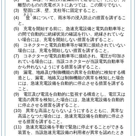
離型のものの充電ポストにあつては、この限りでない。
(3)
堅固に床、壁、支柱等に固定すること。
きよう
(4)
体について、雨水等の浸入防止の措置を講ずるこ
筐
と。
(5)
充電を開始する前に、急速充電設備と電気自動車等と
の間で自動的に絶縁状況の確認を行い、絶縁されていな
い場合には、充電を開始しない措置を講ずること。
(6)
コネクターと電気自動車等が確実に接続されていない
場合には、充電を開始しない措置を講ずること。
(7)
コネクターが電気自動車等に接続され、電圧が印加さ
れている場合には、当該コネクターが当該電気自動車等
から外れないようにする措置を講ずること。
(8)
漏電、地絡及び制御機能の異常を自動的に検知する構
造とし、漏電、地絡又は制御機能の異常を検知した場合
には、急速充電設備を自動的に停止させる措置を講ずる
こと。
(9)
電圧及び電流を自動的に監視する構造とし、電圧又は
電流の異常を検知した場合には、急速充電設備を自動的
に停止させる措置を講ずること。
(10)
異常な高温とならないようにするとともに、異常な
高温となつた場合には、急速充電設備を自動的に停止さ
せる措置を講ずること。
(11)
急速充電設備を手動で緊急に停止することができる
装置を、当該急速充電設備の利用者が異常を認めたとき