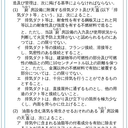
造及び管理は、次に掲げる基準によらなければならない。
ちゆう
がい
(1)
房設備に附属する排気ダクト及び天
(以下「排
厨
蓋
気ダクト等」という。)
は、次によること。
ア
排気ダクト等は、耐食性を有する鋼板又はこれと同
等以上の耐食性及び強度を有する不燃材料で造るこ
ちゆう
と。
ただし、当該
房設備の入力及び使用状況から
厨
判断して火災予防上支障がないと認められるものにあ
つては、この限りでない。
イ
排気ダクト等の接続は、フランジ接続、溶接等と
し、気密性のある接続とすること。
ウ
排気ダクト等は、建築物等の可燃性の部分及び可燃
性の物品との間に10センチメートル以上の距離を保つ
こと。
ただし、金属以外の不燃材料で有効に被覆する
部分については、この限りでない。
エ
排気ダクトは、十分に排気を行うことができるもの
とすること。
オ
排気ダクトは、直接屋外に通ずるものとし、他の用
途のダクト等と接続しないこと。
カ
排気ダクトは、曲がり及び立下りの箇所を極力少な
くし、内面を滑らかに仕上げること。
ちゆう
(2)
油脂を含む蒸気を発生させるおそれのある
房設備
厨
がい
の天
は、次によること。
蓋
ア
排気中に含まれる油脂等の付着成分を有効に除去す