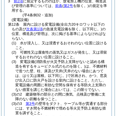
3
前2項
に規定するもののほか、放電加工機の位置、構造及
び管理の基準については、
前条
(
第2号
を除く。)
の規定を準
用する。
(平4条例32・追加)
(変電設備)
第12条
屋内に設ける変電設備
(全出力20キロワット以下の
もの及び
次条第1項
の急速充電設備を除く。以下同じ。)
の
位置、構造及び管理は、次に掲げる基準によらなければな
らない。
(1)
水が浸入し、又は浸透するおそれのない位置に設ける
こと。
(2)
可燃性又は腐食性の蒸気又はガスが発生し、又は滞留
するおそれのない位置に設けること。
(3)
変電設備
(消防長が火災予防上支障がないと認める構
造を有するキュービクル式のものを除く。)
は、不燃材料
で造つた壁、柱、床及び天井
(天井のない場合にあつて
は、はり又は屋根。以下同じ。)
で区画され、かつ、窓及
び出入口に防火戸を設ける室内に設けること。
ただし、
変電設備の周囲に有効な空間を保有する等防火上支障の
ない措置を講じた場合においては、この限りでない。
(3)の2
建築物等の部分との間に換気、点検及び整備に支
障のない距離を保つこと。
(3)の3
第3号
の壁等をダクト、ケーブル等が貫通する部分
には、すき間を不燃材料で埋める等火災予防上有効な措
置を講ずること。