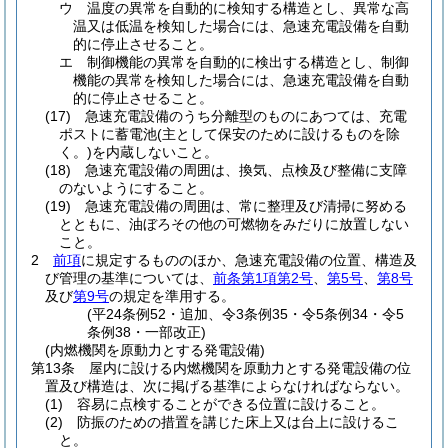
ウ
温度の異常を自動的に検知する構造とし、異常な高
温又は低温を検知した場合には、急速充電設備を自動
的に停止させること。
エ
制御機能の異常を自動的に検出する構造とし、制御
機能の異常を検知した場合には、急速充電設備を自動
的に停止させること。
(17)
急速充電設備のうち分離型のものにあつては、充電
ポストに蓄電池
(主として保安のために設けるものを除
く。)
を内蔵しないこと。
(18)
急速充電設備の周囲は、換気、点検及び整備に支障
のないようにすること。
(19)
急速充電設備の周囲は、常に整理及び清掃に努める
とともに、油ぼろその他の可燃物をみだりに放置しない
こと。
2
前項
に規定するもののほか、急速充電設備の位置、構造及
び管理の基準については、
前条第1項第2号
、
第5号
、
第8号
及び
第9号
の規定を準用する。
(平24条例52・追加、令3条例35・令5条例34・令5
条例38・一部改正)
(内燃機関を原動力とする発電設備)
第13条
屋内に設ける内燃機関を原動力とする発電設備の位
置及び構造は、次に掲げる基準によらなければならない。
(1)
容易に点検することができる位置に設けること。
(2)
防振のための措置を講じた床上又は台上に設けるこ
と。