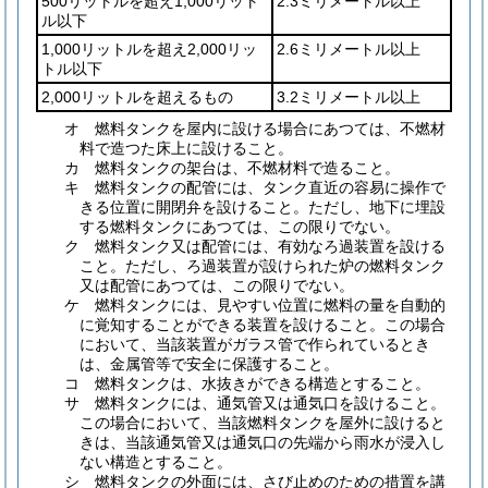
500リットルを超え1,000リット
2.3ミリメートル以上
ル以下
1,000リットルを超え2,000リッ
2.6ミリメートル以上
トル以下
2,000リットルを超えるもの
3.2ミリメートル以上
オ
燃料タンクを屋内に設ける場合にあつては、不燃材
料で造つた床上に設けること。
カ
燃料タンクの架台は、不燃材料で造ること。
キ
燃料タンクの配管には、タンク直近の容易に操作で
きる位置に開閉弁を設けること。
ただし、地下に埋設
する燃料タンクにあつては、この限りでない。
ク
燃料タンク又は配管には、有効なろ過装置を設ける
こと。
ただし、ろ過装置が設けられた炉の燃料タンク
又は配管にあつては、この限りでない。
ケ
燃料タンクには、見やすい位置に燃料の量を自動的
に覚知することができる装置を設けること。
この場合
において、当該装置がガラス管で作られているとき
は、金属管等で安全に保護すること。
コ
燃料タンクは、水抜きができる構造とすること。
サ
燃料タンクには、通気管又は通気口を設けること。
この場合において、当該燃料タンクを屋外に設けると
きは、当該通気管又は通気口の先端から雨水が浸入し
ない構造とすること。
シ
燃料タンクの外面には、さび止めのための措置を講