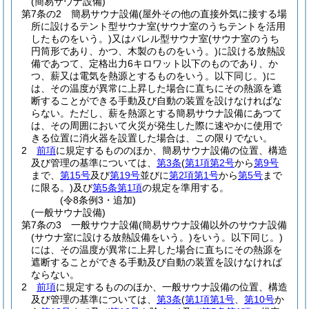
(簡易サウナ設備)
第7条の2
簡易サウナ設備
(屋外その他の直接外気に接する場
所に設けるテント型サウナ室
(サウナ室のうちテントを活用
したものをいう。)
又はバレル型サウナ室
(サウナ室のうち
円筒形であり、かつ、木製のものをいう。)
に設ける放熱設
備であつて、定格出力6キロワット以下のものであり、か
つ、薪又は電気を熱源とするものをいう。以下同じ。)
に
は、その温度が異常に上昇した場合に直ちにその熱源を遮
断することができる手動及び自動の装置を設けなければな
らない。
ただし、薪を熱源とする簡易サウナ設備にあつて
は、その周囲において火災が発生した際に速やかに使用で
きる位置に消火器を設置した場合は、この限りでない。
2
前項
に規定するもののほか、簡易サウナ設備の位置、構造
及び管理の基準については、
第3条
(
第1項第2号
から
第9号
まで、
第15号
及び
第19号
並びに
第2項第1号
から
第5号
まで
に限る。)
及び
第5条第1項
の規定を準用する。
(令8条例3・追加)
(一般サウナ設備)
第7条の3
一般サウナ設備
(簡易サウナ設備以外のサウナ設備
(サウナ室に設ける放熱設備をいう。)
をいう。以下同じ。)
には、その温度が異常に上昇した場合に直ちにその熱源を
遮断することができる手動及び自動の装置を設けなければ
ならない。
2
前項
に規定するもののほか、一般サウナ設備の位置、構造
及び管理の基準については、
第3条
(
第1項第1号
、
第10号
か