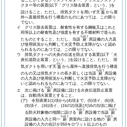
ることができるグリスフィルター、グリスエクストラ
クター等の装置
(以下「グリス除去装置」という。)
を
がい
設けること。
ただし、排気ダクトを用いず天
から屋
蓋
外へ直接排気を行う構造のものにあつては、この限り
でない。
イ
グリス除去装置は、耐食性を有する鋼板又はこれと
同等以上の耐食性及び強度を有する不燃材料で造られ
ちゆう
たものとすること。
ただし、当該
房設備の入力及
厨
び使用状況から判断して火災予防上支障がないと認め
られるものにあつては、この限りでない。
ウ
排気ダクトへの火炎の伝送を防止する装置
(以下「火
炎伝送防止装置」という。)
を設けること。
ただし、排
がい
気ダクトを用いず天
から屋外へ直接排気を行う構造
蓋
ちゆう
のもの又は排気ダクトの長さ若しくは当該
房設備
厨
の入力及び使用状況から判断して火災予防上支障がな
いと認められるものにあつては、この限りでない。
ちゆう
エ
次に掲げる
房設備に設ける火炎伝送防止装置
厨
は、自動消火装置とすること。
(ア)
令別表第1
(1)
項から
(4)
項まで、
(5)
項イ、
(6)
項、
(9)
項イ、
(16)
項イ、
(16の2)
項及び
(16の3)
項に掲げ
ちゆう
ちゆう
る防火対象物の地階に設ける
房設備で当該
厨
厨
ちゆう
ちゆう
房設備の入力と同一
房室内に設ける他の
房
厨
厨
設備の入力の合計が350キロワット以上のもの