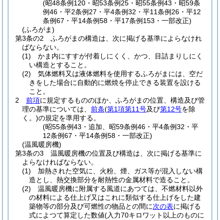
(昭48条例120・昭53条例25・昭55条例43・昭59条
例46・平2条例27・平4条例32・平11条例26・平12
条例67・平14条例58・平17条例153・一部改正)
(ふろがま)
第3条の2
ふろがまの構造は、次に掲げる基準によらなけれ
ばならない。
(1)
かま内にすすが付着しにくく、かつ、目詰まりしにく
い構造とすること。
(2)
気体燃料又は液体燃料を使用するふろがまには、空だ
きをした場合に自動的に燃焼を停止できる装置を設ける
こと。
2
前項
に規定するもののほか、ふろがまの位置、構造及び管
理の基準については、
前条
(
第1項第11号
及び
第12号
を除
く。)
の規定を準用する。
(昭55条例43・追加、昭59条例46・平4条例32・平
12条例67・平14条例58・一部改正)
(温風暖房機)
第3条の3
温風暖房機の位置及び構造は、次に掲げる基準に
よらなければならない。
(1)
加熱された空気に、火粉、煙、ガス等が混入しない構
造とし、熱交換部分を耐熱性の金属材料で造ること。
(2)
温風暖房機に附属する風道にあつては、不燃材料以外
の材料による仕上げ又はこれに類似する仕上げをした建
築物等の部分及び可燃性の物品との間に
次の表
に掲げる
式によつて算定した数値
(入力70キロワット以上のものに