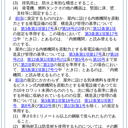
(3)
排気筒は、防火上有効な構造とすること。
(4)
発電機、燃料タンクその他の機器は、堅固に床、壁、
支柱等に固定すること。
2
前項
に規定するもののほか、屋内に設ける内燃機関を原動
力とする発電設備の位置、構造及び管理の基準について
は、
第3条第1項第17号
及び
第18号の3
並びに
第12条第1項
の規定を準用する。
この場合において、
第3条第1項第17号
ウ
中「たき口」とあるのは、「内燃機関」と読み替えるも
のとする。
3
屋外に設ける内燃機関を原動力とする発電設備の位置、構
造及び管理の基準については、
第3条第1項第17号
及び
第18
号の3
、
第12条第1項第3号の2
及び
第5号
から
第10号
まで並
びに
第2項
並びに
第1項
の規定を準用する。
この場合におい
て、
第3条第1項第17号ウ
中「たき口」とあるのは、「内燃
機関」と読み替えるものとする。
4
前項
の規定にかかわらず、屋外に設ける気体燃料を使用す
るピストン式内燃機関を原動力とする発電設備であつて出
力10キロワット未満のもののうち、次に掲げる基準に適合
する外箱に収納されているものの位置、構造及び管理の基
準については、
第3条第1項第18号の3
、
第12条第1項第7
号
、
第8号
及び
第10号
並びに
第1項
(
第1号
を除く。)
の規定を
準用する。
(1)
厚さ0.8ミリメートル以上の鋼板で造られたものであ
ること。
(2)
断熱材又は防音材を使用するものについては、その断