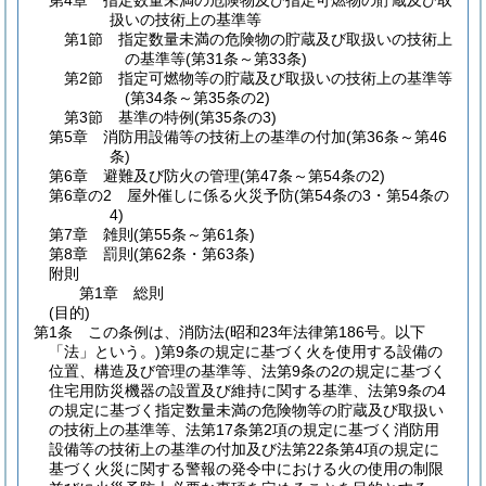
第4章
指定数量未満の危険物及び指定可燃物の貯蔵及び取
扱いの技術上の基準等
第1節
指定数量未満の危険物の貯蔵及び取扱いの技術上
の基準等
(第31条～第33条)
第2節
指定可燃物等の貯蔵及び取扱いの技術上の基準等
(第34条～第35条の2)
第3節
基準の特例
(第35条の3)
第5章
消防用設備等の技術上の基準の付加
(第36条～第46
条)
第6章
避難及び防火の管理
(第47条～第54条の2)
第6章の2
屋外催しに係る火災予防
(第54条の3・第54条の
4)
第7章
雑則
(第55条～第61条)
第8章
罰則
(第62条・第63条)
附則
第1章
総則
(目的)
第1条
この条例は、消防法
(昭和23年法律第186号。以下
「法」という。)
第9条の規定に基づく火を使用する設備の
位置、構造及び管理の基準等、法第9条の2の規定に基づく
住宅用防災機器の設置及び維持に関する基準、法第9条の4
の規定に基づく指定数量未満の危険物等の貯蔵及び取扱い
の技術上の基準等、法第17条第2項の規定に基づく消防用
設備等の技術上の基準の付加及び法第22条第4項の規定に
基づく火災に関する警報の発令中における火の使用の制限