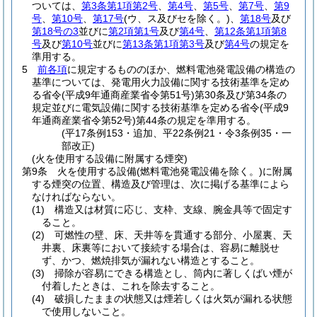
ついては、
第3条第1項第2号
、
第4号
、
第5号
、
第7号
、
第9
号
、
第10号
、
第17号
(ウ、ス及びセを除く。)
、
第18号
及び
第18号の3
並びに
第2項第1号
及び
第4号
、
第12条第1項第8
号
及び
第10号
並びに
第13条第1項第3号
及び
第4号
の規定を
準用する。
5
前各項
に規定するもののほか、燃料電池発電設備の構造の
基準については、発電用火力設備に関する技術基準を定め
る省令
(平成9年通商産業省令第51号)
第30条及び第34条の
規定並びに電気設備に関する技術基準を定める省令
(平成9
年通商産業省令第52号)
第44条の規定を準用する。
(平17条例153・追加、平22条例21・令3条例35・一
部改正)
(火を使用する設備に附属する煙突)
第9条
火を使用する設備
(燃料電池発電設備を除く。)
に附属
する煙突の位置、構造及び管理は、次に掲げる基準によら
なければならない。
(1)
構造又は材質に応じ、支枠、支線、腕金具等で固定す
ること。
(2)
可燃性の壁、床、天井等を貫通する部分、小屋裏、天
井裏、床裏等において接続する場合は、容易に離脱せ
ず、かつ、燃焼排気が漏れない構造とすること。
(3)
掃除が容易にできる構造とし、筒内に著しくばい煙が
付着したときは、これを除去すること。
(4)
破損したままの状態又は煙若しくは火気が漏れる状態
で使用しないこと。