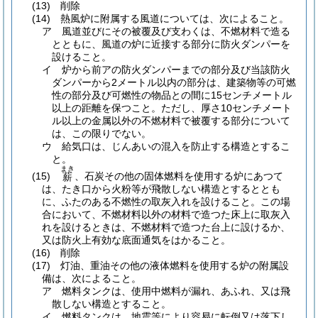
(13)
削除
(14)
熱風炉に附属する風道については、次によること。
ア
風道並びにその被覆及び支わくは、不燃材料で造る
とともに、風道の炉に近接する部分に防火ダンパーを
設けること。
イ
炉から前アの防火ダンパーまでの部分及び当該防火
ダンパーから2メートル以内の部分は、建築物等の可燃
性の部分及び可燃性の物品との間に15センチメートル
以上の距離を保つこと。
ただし、厚さ10センチメート
ル以上の金属以外の不燃材料で被覆する部分について
は、この限りでない。
ウ
給気口は、じんあいの混入を防止する構造とするこ
と。
まき
(15)
、石炭その他の固体燃料を使用する炉にあつて
薪
は、たき口から火粉等が飛散しない構造とするととも
に、ふたのある不燃性の取灰入れを設けること。
この場
合において、不燃材料以外の材料で造つた床上に取灰入
れを設けるときは、不燃材料で造つた台上に設けるか、
又は防火上有効な底面通気をはかること。
(16)
削除
(17)
灯油、重油その他の液体燃料を使用する炉の附属設
備は、次によること。
ア
燃料タンクは、使用中燃料が漏れ、あふれ、又は飛
散しない構造とすること。
イ
燃料タンクは、地震等により容易に転倒又は落下し