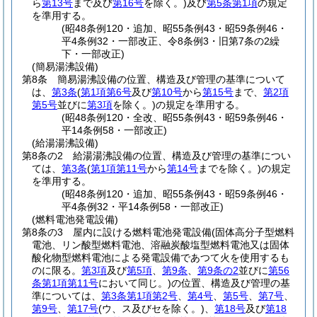
ら
第13号
まで及び
第16号
を除く。)
及び
第5条第1項
の規定
を準用する。
(昭48条例120・追加、昭55条例43・昭59条例46・
平4条例32・一部改正、令8条例3・旧第7条の2繰
下・一部改正)
(簡易湯沸設備)
第8条
簡易湯沸設備の位置、構造及び管理の基準について
は、
第3条
(
第1項第6号
及び
第10号
から
第15号
まで、
第2項
第5号
並びに
第3項
を除く。)
の規定を準用する。
(昭48条例120・全改、昭55条例43・昭59条例46・
平14条例58・一部改正)
(給湯湯沸設備)
第8条の2
給湯湯沸設備の位置、構造及び管理の基準につい
ては、
第3条
(
第1項第11号
から
第14号
までを除く。)
の規定
を準用する。
(昭48条例120・追加、昭55条例43・昭59条例46・
平4条例32・平14条例58・一部改正)
(燃料電池発電設備)
第8条の3
屋内に設ける燃料電池発電設備
(固体高分子型燃料
電池、リン酸型燃料電池、溶融炭酸塩型燃料電池又は固体
酸化物型燃料電池による発電設備であつて火を使用するも
のに限る。
第3項
及び
第5項
、
第9条
、
第9条の2
並びに
第56
条第1項第11号
において同じ。)
の位置、構造及び管理の基
準については、
第3条第1項第2号
、
第4号
、
第5号
、
第7号
、
第9号
、
第17号
(ウ、ス及びセを除く。)
、
第18号
及び
第18