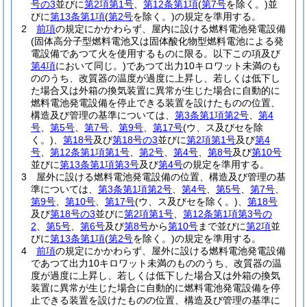
号の3
並びに
第2項第1号
、
第12条第1項
(
第7号
を除く。)
並
びに
第13条第1項
(
第2号
を除く。)
の規定を準用する。
2
前項
の規定にかかわらず、屋内に設ける燃料電池発電設備
(固体高分子型燃料電池又は固体酸化物型燃料電池による発
電設備であつて火を使用するものに限る。以下この項及び
第4項
において同じ。)
であつて出力10キロワット未満のも
ののうち、改質器の温度が過度に上昇し、若しくは低下し
た場合又は外箱の換気装置に異常が生じた場合に自動的に
燃料電池発電設備を停止できる装置を設けたものの位置、
構造及び管理の基準については、
第3条第1項第2号
、
第4
号
、
第5号
、
第7号
、
第9号
、
第17号
(ウ、ス及びセを除
く。)
、
第18号
及び
第18号の3
並びに
第2項第1号
及び
第4
号
、
第12条第1項第1号
、
第2号
、
第4号
、
第8号
及び
第10号
並びに
第13条第1項第3号
及び
第4号
の規定を準用する。
3
屋外に設ける燃料電池発電設備の位置、構造及び管理の基
準については、
第3条第1項第2号
、
第4号
、
第5号
、
第7号
、
第9号
、
第10号
、
第17号
(ウ、ス及びセを除く。)
、
第18号
及び
第18号の3
並びに
第2項第1号
、
第12条第1項第3号の
2
、
第5号
、
第6号
及び
第8号
から
第10号
まで並びに
第2項
並
びに
第13条第1項
(
第2号
を除く。)
の規定を準用する。
4
前項
の規定にかかわらず、屋外に設ける燃料電池発電設備
であつて出力10キロワット未満のもののうち、改質器の温
度が過度に上昇し、若しくは低下した場合又は外箱の換気
装置に異常が生じた場合に自動的に燃料電池発電設備を停
止できる装置を設けたものの位置、構造及び管理の基準に