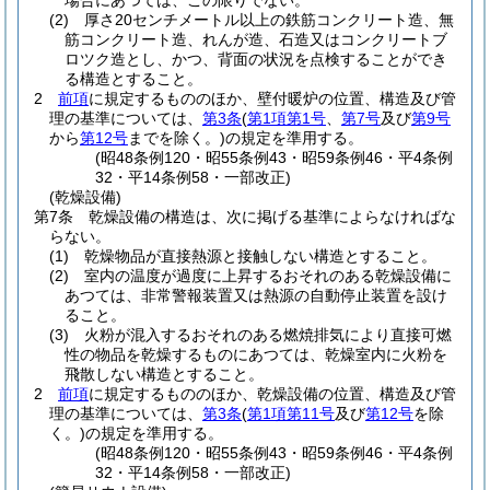
場合にあつては、この限りでない。
(2)
厚さ20センチメートル以上の鉄筋コンクリート造、無
筋コンクリート造、れんが造、石造又はコンクリートブ
ロツク造とし、かつ、背面の状況を点検することができ
る構造とすること。
2
前項
に規定するもののほか、壁付暖炉の位置、構造及び管
理の基準については、
第3条
(
第1項第1号
、
第7号
及び
第9号
から
第12号
までを除く。)
の規定を準用する。
(昭48条例120・昭55条例43・昭59条例46・平4条例
32・平14条例58・一部改正)
(乾燥設備)
第7条
乾燥設備の構造は、次に掲げる基準によらなければな
らない。
(1)
乾燥物品が直接熱源と接触しない構造とすること。
(2)
室内の温度が過度に上昇するおそれのある乾燥設備に
あつては、非常警報装置又は熱源の自動停止装置を設け
ること。
(3)
火粉が混入するおそれのある燃焼排気により直接可燃
性の物品を乾燥するものにあつては、乾燥室内に火粉を
飛散しない構造とすること。
2
前項
に規定するもののほか、乾燥設備の位置、構造及び管
理の基準については、
第3条
(
第1項第11号
及び
第12号
を除
く。)
の規定を準用する。
(昭48条例120・昭55条例43・昭59条例46・平4条例
32・平14条例58・一部改正)