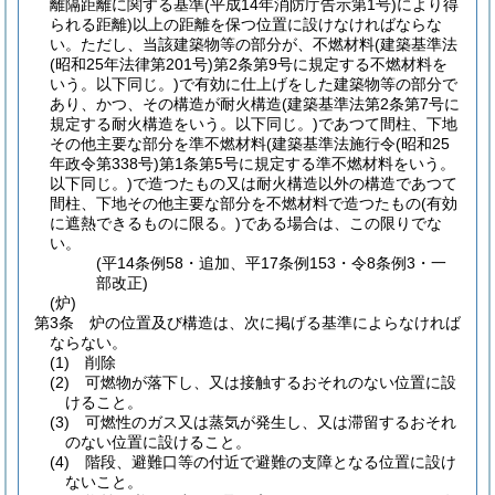
離隔距離に関する基準
(平成14年消防庁告示第1号)
により得
られる距離)
以上の距離を保つ位置に設けなければならな
い。
ただし、当該建築物等の部分が、不燃材料
(建築基準法
(昭和25年法律第201号)
第2条第9号に規定する不燃材料を
いう。以下同じ。)
で有効に仕上げをした建築物等の部分で
あり、かつ、その構造が耐火構造
(建築基準法第2条第7号に
規定する耐火構造をいう。以下同じ。)
であつて間柱、下地
その他主要な部分を準不燃材料
(建築基準法施行令
(昭和25
年政令第338号)
第1条第5号に規定する準不燃材料をいう。
以下同じ。)
で造つたもの又は耐火構造以外の構造であつて
間柱、下地その他主要な部分を不燃材料で造つたもの
(有効
に遮熱できるものに限る。)
である場合は、この限りでな
い。
(平14条例58・追加、平17条例153・令8条例3・一
部改正)
(炉)
第3条
炉の位置及び構造は、次に掲げる基準によらなければ
ならない。
(1)
削除
(2)
可燃物が落下し、又は接触するおそれのない位置に設
けること。
(3)
可燃性のガス又は蒸気が発生し、又は滞留するおそれ
のない位置に設けること。
(4)
階段、避難口等の付近で避難の支障となる位置に設け
ないこと。