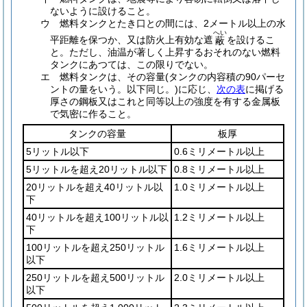
ないように設けること。
ウ
燃料タンクとたき口との間には、2メートル以上の水
へい
平距離を保つか、又は防火上有効な遮
を設けるこ
蔽
と。
ただし、油温が著しく上昇するおそれのない燃料
タンクにあつては、この限りでない。
エ
燃料タンクは、その容量
(タンクの内容積の90パーセ
ントの量をいう。以下同じ。)
に応じ、
次の表
に掲げる
厚さの鋼板又はこれと同等以上の強度を有する金属板
で気密に作ること。
タンクの容量
板厚
5リットル以下
0.6ミリメートル以上
5リットルを超え20リットル以下
0.8ミリメートル以上
20リットルを超え40リットル以
1.0ミリメートル以上
下
40リットルを超え100リットル以
1.2ミリメートル以上
下
100リットルを超え250リットル
1.6ミリメートル以上
以下
250リットルを超え500リットル
2.0ミリメートル以上
以下