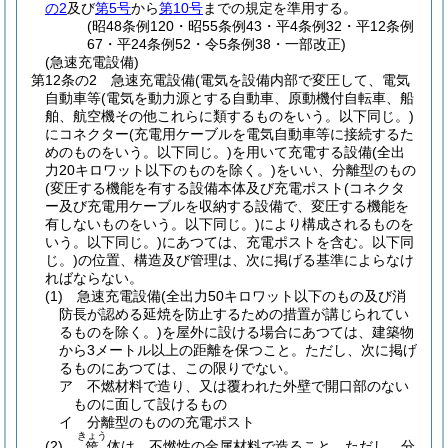
の2
及び
第5号
から
第10号
までの規定を準用する。
(昭48条例120・昭55条例43・平4条例32・平12条例
67・平24条例52・令5条例38・一部改正)
(急速充電設備)
第12条の2
急速充電設備
(電気を設備内部で変圧して、電気
自動車等
(電気を動力源とする自動車、原動機付自転車、船
舶、航空機その他これらに類するものをいう。以下同じ。)
にコネクター
(充電用ケーブルを電気自動車等に接続するた
めのものをいう。以下同じ。)
を用いて充電する設備
(全出
力20キロワット以下のものを除く。)
をいい、分離型のもの
(変圧する機能を有する設備本体及び充電ポスト
(コネクタ
ー及び充電用ケーブルを収納する設備で、変圧する機能を
有しないものをいう。以下同じ。)
により構成されるものを
いう。以下同じ。)
にあつては、充電ポストを含む。以下同
じ。)
の位置、構造及び管理は、次に掲げる基準によらなけ
ればならない。
(1)
急速充電設備
(全出力50キロワット以下のもの及び消
防長が認める延焼を防止するための措置が講じられてい
るものを除く。)
を屋外に設ける場合にあつては、建築物
から3メートル以上の距離を保つこと。
ただし、次に掲げ
るものにあつては、この限りでない。
ア
不燃材料で造り、又は覆われた外壁で開口部のない
ものに面して設けるもの
イ
分離型のものの充電ポスト
きょう
(2)
体は、不燃性の金属材料で造ること。
ただし、分
筐