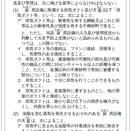
造及び管理は、次に掲げる基準によらなければならない。
ちゆう
がい
(1)
房設備に附属する排気ダクト及び天
(以下「排
厨
蓋
気ダクト等」という。)
は、次によること。
ア
排気ダクト等は、耐食性を有する鋼板又はこれと同
等以上の耐食性及び強度を有する不燃材料で造るこ
ちゆう
と。
ただし、当該
房設備の入力及び使用状況から
厨
判断して火災予防上支障がないと認められるものにあ
つては、この限りでない。
イ
排気ダクト等の接続は、フランジ接続、溶接等と
し、気密性のある接続とすること。
ウ
排気ダクト等は、建築物等の可燃性の部分及び可燃
性の物品との間に10センチメートル以上の距離を保つ
こと。
ただし、金属以外の不燃材料で有効に被覆する
部分については、この限りでない。
エ
排気ダクトは、十分に排気を行うことができるもの
とすること。
オ
排気ダクトは、直接屋外に通ずるものとし、他の用
途のダクト等と接続しないこと。
カ
排気ダクトは、曲がり及び立下りの箇所を極力少な
くし、内面を滑らかに仕上げること。
ちゆう
(2)
油脂を含む蒸気を発生させるおそれのある
房設備
厨
がい
の天
は、次によること。
蓋
ア
排気中に含まれる油脂等の付着成分を有効に除去す