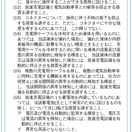
に、速やかに操作することができる箇所に設けること。
(12)
急速充電設備と電気自動車等との衝突を防止する措
置を講ずること。
(13)
コネクターについて、操作に伴う不時の落下を防止
する措置を講ずること。
ただし、コネクターに十分な強
度を有するものにあつては、この限りでない。
(14)
充電用ケーブルを冷却するため液体を用いるものに
あつては、当該液体が漏れた場合に、漏れた液体が内部
基板等の機器に影響を与えない構造とするとともに、充
電用ケーブルを冷却するために用いる液体の流量及び温
度の異常を自動的に検知する構造とし、当該液体の流量
又は温度の異常を検知した場合には、急速充電設備を自
動的に停止させる措置を講ずること。
(15)
複数の充電用ケーブルを有し、複数の電気自動車等
に同時に充電する機能を有するものにあつては、出力の
切替えに係る開閉器の異常を自動的に検知する構造と
し、当該開閉器の異常を検知した場合には、急速充電設
備を自動的に停止させる措置を講ずること。
(16)
急速充電設備のうち蓄電池を内蔵しているものにあ
つては、当該蓄電池
(主として保安のために設けるものを
除く。)
について次に掲げる措置を講ずること。
ア
電圧及び電流を自動的に監視する構造とし、電圧又
は電流の異常を検知した場合には、急速充電設備を自
動的に停止させること。
イ
異常な高温とならないこと。