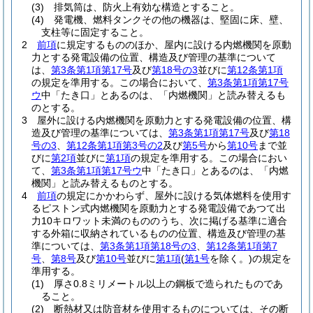
(3)
排気筒は、防火上有効な構造とすること。
(4)
発電機、燃料タンクその他の機器は、堅固に床、壁、
支柱等に固定すること。
2
前項
に規定するもののほか、屋内に設ける内燃機関を原動
力とする発電設備の位置、構造及び管理の基準について
は、
第3条第1項第17号
及び
第18号の3
並びに
第12条第1項
の規定を準用する。
この場合において、
第3条第1項第17号
ウ
中「たき口」とあるのは、「内燃機関」と読み替えるも
のとする。
3
屋外に設ける内燃機関を原動力とする発電設備の位置、構
造及び管理の基準については、
第3条第1項第17号
及び
第18
号の3
、
第12条第1項第3号の2
及び
第5号
から
第10号
まで並
びに
第2項
並びに
第1項
の規定を準用する。
この場合におい
て、
第3条第1項第17号ウ
中「たき口」とあるのは、「内燃
機関」と読み替えるものとする。
4
前項
の規定にかかわらず、屋外に設ける気体燃料を使用す
るピストン式内燃機関を原動力とする発電設備であつて出
力10キロワット未満のもののうち、次に掲げる基準に適合
する外箱に収納されているものの位置、構造及び管理の基
準については、
第3条第1項第18号の3
、
第12条第1項第7
号
、
第8号
及び
第10号
並びに
第1項
(
第1号
を除く。)
の規定を
準用する。
(1)
厚さ0.8ミリメートル以上の鋼板で造られたものであ
ること。
(2)
断熱材又は防音材を使用するものについては、その断