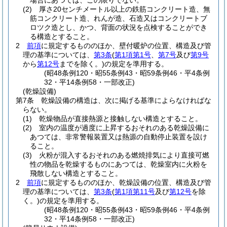
場合にあつては、この限りでない。
(2)
厚さ20センチメートル以上の鉄筋コンクリート造、無
筋コンクリート造、れんが造、石造又はコンクリートブ
ロツク造とし、かつ、背面の状況を点検することができ
る構造とすること。
2
前項
に規定するもののほか、壁付暖炉の位置、構造及び管
理の基準については、
第3条
(
第1項第1号
、
第7号
及び
第9号
から
第12号
までを除く。)
の規定を準用する。
(昭48条例120・昭55条例43・昭59条例46・平4条例
32・平14条例58・一部改正)
(乾燥設備)
第7条
乾燥設備の構造は、次に掲げる基準によらなければな
らない。
(1)
乾燥物品が直接熱源と接触しない構造とすること。
(2)
室内の温度が過度に上昇するおそれのある乾燥設備に
あつては、非常警報装置又は熱源の自動停止装置を設け
ること。
(3)
火粉が混入するおそれのある燃焼排気により直接可燃
性の物品を乾燥するものにあつては、乾燥室内に火粉を
飛散しない構造とすること。
2
前項
に規定するもののほか、乾燥設備の位置、構造及び管
理の基準については、
第3条
(
第1項第11号
及び
第12号
を除
く。)
の規定を準用する。
(昭48条例120・昭55条例43・昭59条例46・平4条例
32・平14条例58・一部改正)