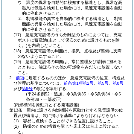
ウ
温度の異常を自動的に検知する構造とし、異常な高
温又は低温を検知した場合には、急速充電設備を自動
的に停止させること。
エ
制御機能の異常を自動的に検出する構造とし、制御
機能の異常を検知した場合には、急速充電設備を自動
的に停止させること。
(17)
急速充電設備のうち分離型のものにあつては、充電
ポストに蓄電池
(主として保安のために設けるものを除
く。)
を内蔵しないこと。
(18)
急速充電設備の周囲は、換気、点検及び整備に支障
のないようにすること。
(19)
急速充電設備の周囲は、常に整理及び清掃に努める
とともに、油ぼろその他の可燃物をみだりに放置しない
こと。
2
前項
に規定するもののほか、急速充電設備の位置、構造及
び管理の基準については、
前条第1項第2号
、
第5号
、
第8号
及び
第9号
の規定を準用する。
(平24条例52・追加、令3条例35・令5条例34・令5
条例38・一部改正)
(内燃機関を原動力とする発電設備)
第13条
屋内に設ける内燃機関を原動力とする発電設備の位
置及び構造は、次に掲げる基準によらなければならない。
(1)
容易に点検することができる位置に設けること。
(2)
防振のための措置を講じた床上又は台上に設けるこ
と。