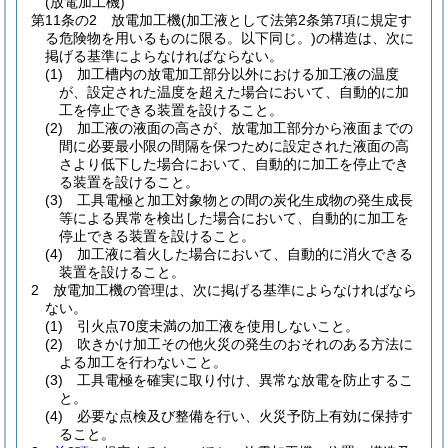
(放電加工機)
第11条の2
放電加工機
(加工液として法第2条第7項に規定す
る危険物を用いるものに限る。以下同じ。)
の構造は、次に
掲げる基準によらなければならない。
(1)
加工槽内の放電加工部分以外における加工液の温度
が、設定された温度を超えた場合において、自動的に加
工を停止できる装置を設けること。
(2)
加工液の液面の高さが、放電加工部分から液面までの
間に必要最小限の間隔を保つために設定された液面の高
さより低下した場合において、自動的に加工を停止でき
る装置を設けること。
(3)
工具電極と加工対象物との間の炭化生成物の発生成長
等による異常を検出した場合において、自動的に加工を
停止できる装置を設けること。
(4)
加工液に着火した場合において、自動的に消火できる
装置を設けること。
2
放電加工機の管理は、次に掲げる基準によらなければなら
ない。
(1)
引火点70度未満の加工液を使用しないこと。
(2)
吹きかけ加工その他火災の発生のおそれのある方法に
よる加工を行わないこと。
(3)
工具電極を確実に取り付け、異常な放電を防止するこ
と。
(4)
必要な点検及び整備を行い、火災予防上有効に保持す
ること。