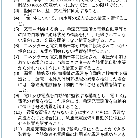
離型のものの充電ポストにあつては、この限りでない。
(3)
堅固に床、壁、支柱等に固定すること。
きよう
(4)
体について、雨水等の浸入防止の措置を講ずるこ
筐
と。
(5)
充電を開始する前に、急速充電設備と電気自動車等と
の間で自動的に絶縁状況の確認を行い、絶縁されていな
い場合には、充電を開始しない措置を講ずること。
(6)
コネクターと電気自動車等が確実に接続されていない
場合には、充電を開始しない措置を講ずること。
(7)
コネクターが電気自動車等に接続され、電圧が印加さ
れている場合には、当該コネクターが当該電気自動車等
から外れないようにする措置を講ずること。
(8)
漏電、地絡及び制御機能の異常を自動的に検知する構
造とし、漏電、地絡又は制御機能の異常を検知した場合
には、急速充電設備を自動的に停止させる措置を講ずる
こと。
(9)
電圧及び電流を自動的に監視する構造とし、電圧又は
電流の異常を検知した場合には、急速充電設備を自動的
に停止させる措置を講ずること。
(10)
異常な高温とならないようにするとともに、異常な
高温となつた場合には、急速充電設備を自動的に停止さ
せる措置を講ずること。
(11)
急速充電設備を手動で緊急に停止することができる
装置を、当該急速充電設備の利用者が異常を認めたとき