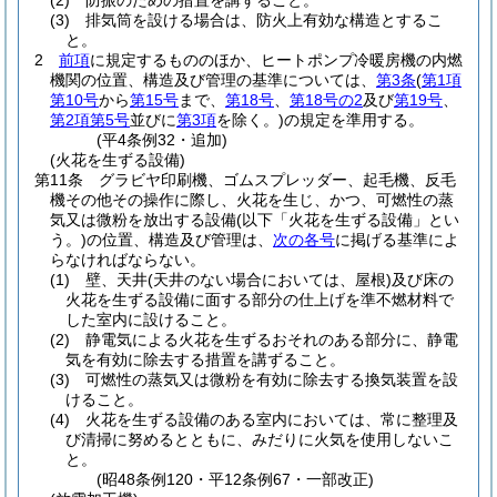
(2)
防振のための措置を講ずること。
(3)
排気筒を設ける場合は、防火上有効な構造とするこ
と。
2
前項
に規定するもののほか、ヒートポンプ冷暖房機の内燃
機関の位置、構造及び管理の基準については、
第3条
(
第1項
第10号
から
第15号
まで、
第18号
、
第18号の2
及び
第19号
、
第2項第5号
並びに
第3項
を除く。)
の規定を準用する。
(平4条例32・追加)
(火花を生ずる設備)
第11条
グラビヤ印刷機、ゴムスプレッダー、起毛機、反毛
機その他その操作に際し、火花を生じ、かつ、可燃性の蒸
気又は微粉を放出する設備
(以下「火花を生ずる設備」とい
う。)
の位置、構造及び管理は、
次の各号
に掲げる基準によ
らなければならない。
(1)
壁、天井
(天井のない場合においては、屋根)
及び床の
火花を生ずる設備に面する部分の仕上げを準不燃材料で
した室内に設けること。
(2)
静電気による火花を生ずるおそれのある部分に、静電
気を有効に除去する措置を講ずること。
(3)
可燃性の蒸気又は微粉を有効に除去する換気装置を設
けること。
(4)
火花を生ずる設備のある室内においては、常に整理及
び清掃に努めるとともに、みだりに火気を使用しないこ
と。
(昭48条例120・平12条例67・一部改正)