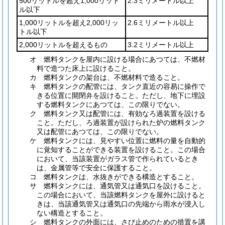
500リットルを超え1,000リット
2.3ミリメートル以上
ル以下
1,000リットルを超え2,000リッ
2.6ミリメートル以上
トル以下
2,000リットルを超えるもの
3.2ミリメートル以上
オ
燃料タンクを屋内に設ける場合にあつては、不燃材
料で造つた床上に設けること。
カ
燃料タンクの架台は、不燃材料で造ること。
キ
燃料タンクの配管には、タンク直近の容易に操作で
きる位置に開閉弁を設けること。
ただし、地下に埋設
する燃料タンクにあつては、この限りでない。
ク
燃料タンク又は配管には、有効なろ過装置を設ける
こと。
ただし、ろ過装置が設けられた炉の燃料タンク
又は配管にあつては、この限りでない。
ケ
燃料タンクには、見やすい位置に燃料の量を自動的
に覚知することができる装置を設けること。
この場合
において、当該装置がガラス管で作られているとき
は、金属管等で安全に保護すること。
コ
燃料タンクは、水抜きができる構造とすること。
サ
燃料タンクには、通気管又は通気口を設けること。
この場合において、当該燃料タンクを屋外に設けると
きは、当該通気管又は通気口の先端から雨水が浸入し
ない構造とすること。
シ
燃料タンクの外面には、さび止めのための措置を講