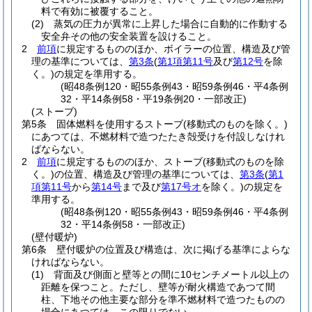
料で有効に被覆すること。
(2)
蒸気の圧力が異常に上昇した場合に自動的に作動する
安全弁その他の安全装置を設けること。
2
前項
に規定するもののほか、ボイラーの位置、構造及び管
理の基準については、
第3条
(
第1項第11号
及び
第12号
を除
く。)
の規定を準用する。
(昭48条例120・昭55条例43・昭59条例46・平4条例
32・平14条例58・平19条例20・一部改正)
(ストーブ)
第5条
固体燃料を使用するストーブ
(移動式のものを除く。)
にあつては、不燃材料で造つたたき殻受けを付設しなけれ
ばならない。
2
前項
に規定するもののほか、ストーブ
(移動式のものを除
く。)
の位置、構造及び管理の基準については、
第3条
(
第1
項第11号
から
第14号
まで及び
第17号オ
を除く。)
の規定を
準用する。
(昭48条例120・昭55条例43・昭59条例46・平4条例
32・平14条例58・一部改正)
(壁付暖炉)
第6条
壁付暖炉の位置及び構造は、次に掲げる基準によらな
ければならない。
(1)
背面及び側面と壁等との間に10センチメートル以上の
距離を保つこと。
ただし、壁等が耐火構造であつて間
柱、下地その他主要な部分を準不燃材料で造つたものの