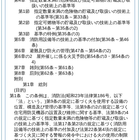
第4章
指定数量未満の危険物及び指定可燃物の貯蔵及び取
扱いの技術上の基準等
第1節
指定数量未満の危険物の貯蔵及び取扱いの技術上
の基準等
(第31条～第33条)
第2節
指定可燃物等の貯蔵及び取扱いの技術上の基準等
(第34条～第35条の2)
第3節
基準の特例
(第35条の3)
第5章
消防用設備等の技術上の基準の付加
(第36条～第46
条)
第6章
避難及び防火の管理
(第47条～第54条の2)
第6章の2
屋外催しに係る火災予防
(第54条の3・第54条の
4)
第7章
雑則
(第55条～第61条)
第8章
罰則
(第62条・第63条)
附則
第1章
総則
(目的)
第1条
この条例は、消防法
(昭和23年法律第186号。以下
「法」という。)
第9条の規定に基づく火を使用する設備の
位置、構造及び管理の基準等、法第9条の2の規定に基づく
住宅用防災機器の設置及び維持に関する基準、法第9条の4
の規定に基づく指定数量未満の危険物等の貯蔵及び取扱い
の技術上の基準等、法第17条第2項の規定に基づく消防用
設備等の技術上の基準の付加及び法第22条第4項の規定に
基づく火災に関する警報の発令中における火の使用の制限