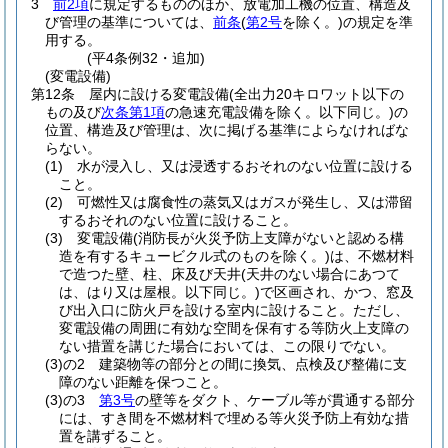
3
前2項
に規定するもののほか、放電加工機の位置、構造及
び管理の基準については、
前条
(
第2号
を除く。)
の規定を準
用する。
(平4条例32・追加)
(変電設備)
第12条
屋内に設ける変電設備
(全出力20キロワット以下の
もの及び
次条第1項
の急速充電設備を除く。以下同じ。)
の
位置、構造及び管理は、次に掲げる基準によらなければな
らない。
(1)
水が浸入し、又は浸透するおそれのない位置に設ける
こと。
(2)
可燃性又は腐食性の蒸気又はガスが発生し、又は滞留
するおそれのない位置に設けること。
(3)
変電設備
(消防長が火災予防上支障がないと認める構
造を有するキュービクル式のものを除く。)
は、不燃材料
で造つた壁、柱、床及び天井
(天井のない場合にあつて
は、はり又は屋根。以下同じ。)
で区画され、かつ、窓及
び出入口に防火戸を設ける室内に設けること。
ただし、
変電設備の周囲に有効な空間を保有する等防火上支障の
ない措置を講じた場合においては、この限りでない。
(3)の2
建築物等の部分との間に換気、点検及び整備に支
障のない距離を保つこと。
(3)の3
第3号
の壁等をダクト、ケーブル等が貫通する部分
には、すき間を不燃材料で埋める等火災予防上有効な措
置を講ずること。