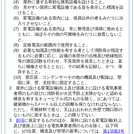
(4)
屋外に通ずる有効な換気設備を設けること。
(5)
見やすい箇所に変電設備である旨を表示した標識を設
けること。
(6)
変電設備のある室内には、係員以外の者をみだりに出
入りさせないこと。
(7)
変電設備のある室内は、常に整理及び清掃に努めると
ともに、油ぼろその他の可燃物をみだりに放置しないこ
と。
(8)
定格電流の範囲内で使用すること。
(9)
必要な知識及び技能を有する者として消防長が指定す
るものに必要に応じ、設備の各部分の点検及び絶縁抵抗
等の測定試験を行わせ、不良箇所を発見したときは、直
ちに補修させるとともに、その結果を記録し、かつ、保
存すること。
(10)
変圧器、コンデンサーその他の機器及び配線は、堅
固に床、壁、支柱等に固定すること。
2
屋外に設ける変電設備
(柱上及び道路上に設ける電気事業
者用のもの並びに消防長が火災予防上支障がないと認める
構造を有するキュービクル式のものを除く。)
にあつては、
建築物から3メートル以上の距離を保たなければならない。
ただし、不燃材料で造り、又はおおわれた外壁で開口部の
ないものに面するときは、この限りでない。
3
前項
に規定するもののほか、屋外に設ける変電設備
(柱上
及び道路上に設ける電気事業者用のものを除く。以下同
じ。)
の位置、構造及び管理の基準については、
第1項第3号