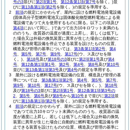
号の3
並びに
第2項第1号
、
第12条第1項
(
第7号
を除く。)
並
びに
第13条第1項
(
第2号
を除く。)
の規定を準用する。
2
前項
の規定にかかわらず、屋内に設ける燃料電池発電設備
(固体高分子型燃料電池又は固体酸化物型燃料電池による発
電設備であつて火を使用するものに限る。以下この項及び
第4項
において同じ。)
であつて出力10キロワット未満のも
ののうち、改質器の温度が過度に上昇し、若しくは低下し
た場合又は外箱の換気装置に異常が生じた場合に自動的に
燃料電池発電設備を停止できる装置を設けたものの位置、
構造及び管理の基準については、
第3条第1項第2号
、
第4
号
、
第5号
、
第7号
、
第9号
、
第17号
(ウ、ス及びセを除
く。)
、
第18号
及び
第18号の3
並びに
第2項第1号
及び
第4
号
、
第12条第1項第1号
、
第2号
、
第4号
、
第8号
及び
第10号
並びに
第13条第1項第3号
及び
第4号
の規定を準用する。
3
屋外に設ける燃料電池発電設備の位置、構造及び管理の基
準については、
第3条第1項第2号
、
第4号
、
第5号
、
第7号
、
第9号
、
第10号
、
第17号
(ウ、ス及びセを除く。)
、
第18号
及び
第18号の3
並びに
第2項第1号
、
第12条第1項第3号の
2
、
第5号
、
第6号
及び
第8号
から
第10号
まで並びに
第2項
並
びに
第13条第1項
(
第2号
を除く。)
の規定を準用する。
4
前項
の規定にかかわらず、屋外に設ける燃料電池発電設備
であつて出力10キロワット未満のもののうち、改質器の温
度が過度に上昇し、若しくは低下した場合又は外箱の換気
装置に異常が生じた場合に自動的に燃料電池発電設備を停
止できる装置を設けたものの位置、構造及び管理の基準に