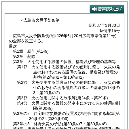
○広島市火災予防条例
昭和37年3月30日
条例第15号
広島市火災予防条例(昭和26年6月20日広島市条例第11号)
の全部を改正する。
目次
第1章
総則
(第1条)
第2章
削除
第3章
火を使用する設備の位置、構造及び管理の基準等
第1節
火を使用する設備及びその使用に際し、火災の発
生のおそれのある設備の位置、構造及び管理の
基準
(第2条の2～第18条の2)
第2節
火を使用する器具及びその使用に際し、火災の発
生のおそれのある器具の取扱いの基準
(第18条の
3～第23条の2)
第3節
火の使用に関する制限等
(第24条～第29条)
第4節
火災に関する警報の発令中における火の使用の制
限
(第30条)
第3章の2
住宅用防災機器の設置及び維持に関する基準
(第
30条の2～第30条の6)
第3章の3
林野火災の予防
(第30条の7・第30条の8)