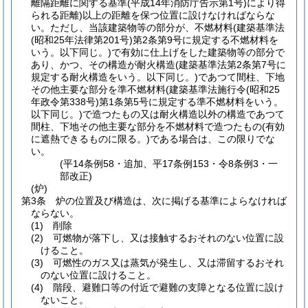
離隔距離に関する基準
(平成14年消防庁告示第1号)
により得
られる距離)
以上の距離を保つ位置に設けなければならな
い。
ただし、当該建築物等の部分が、不燃材料
(建築基準法
(昭和25年法律第201号)
第2条第9号に規定する不燃材料を
いう。以下同じ。)
で有効に仕上げをした建築物等の部分で
あり、かつ、その構造が耐火構造
(建築基準法第2条第7号に
規定する耐火構造をいう。以下同じ。)
であつて間柱、下地
その他主要な部分を準不燃材料
(建築基準法施行令
(昭和25
年政令第338号)
第1条第5号に規定する準不燃材料をいう。
以下同じ。)
で造つたもの又は耐火構造以外の構造であつて
間柱、下地その他主要な部分を不燃材料で造つたもの
(有効
に遮熱できるものに限る。)
である場合は、この限りでな
い。
(平14条例58・追加、平17条例153・令8条例3・一
部改正)
(炉)
第3条
炉の位置及び構造は、次に掲げる基準によらなければ
ならない。
(1)
削除
(2)
可燃物が落下し、又は接触するおそれのない位置に設
けること。
(3)
可燃性のガス又は蒸気が発生し、又は滞留するおそれ
のない位置に設けること。
(4)
階段、避難口等の付近で避難の支障となる位置に設け
ないこと。