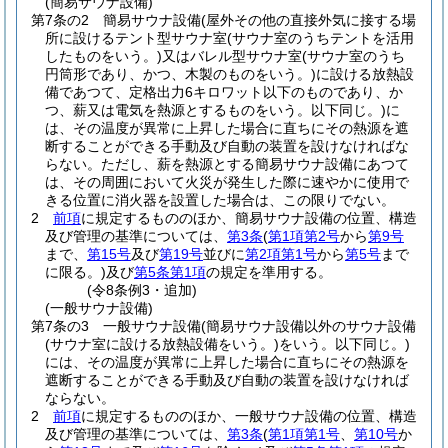
(簡易サウナ設備)
第7条の2
簡易サウナ設備
(屋外その他の直接外気に接する場
所に設けるテント型サウナ室
(サウナ室のうちテントを活用
したものをいう。)
又はバレル型サウナ室
(サウナ室のうち
円筒形であり、かつ、木製のものをいう。)
に設ける放熱設
備であつて、定格出力6キロワット以下のものであり、か
つ、薪又は電気を熱源とするものをいう。以下同じ。)
に
は、その温度が異常に上昇した場合に直ちにその熱源を遮
断することができる手動及び自動の装置を設けなければな
らない。
ただし、薪を熱源とする簡易サウナ設備にあつて
は、その周囲において火災が発生した際に速やかに使用で
きる位置に消火器を設置した場合は、この限りでない。
2
前項
に規定するもののほか、簡易サウナ設備の位置、構造
及び管理の基準については、
第3条
(
第1項第2号
から
第9号
まで、
第15号
及び
第19号
並びに
第2項第1号
から
第5号
まで
に限る。)
及び
第5条第1項
の規定を準用する。
(令8条例3・追加)
(一般サウナ設備)
第7条の3
一般サウナ設備
(簡易サウナ設備以外のサウナ設備
(サウナ室に設ける放熱設備をいう。)
をいう。以下同じ。)
には、その温度が異常に上昇した場合に直ちにその熱源を
遮断することができる手動及び自動の装置を設けなければ
ならない。
2
前項
に規定するもののほか、一般サウナ設備の位置、構造
及び管理の基準については、
第3条
(
第1項第1号
、
第10号
か