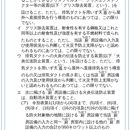
ることができるグリスフィルター、グリスエクストラ
クター等の装置
(以下「グリス除去装置」という。)
を
がい
設けること。
ただし、排気ダクトを用いず天
から屋
蓋
外へ直接排気を行う構造のものにあつては、この限り
でない。
イ
グリス除去装置は、耐食性を有する鋼板又はこれと
同等以上の耐食性及び強度を有する不燃材料で造られ
ちゆう
たものとすること。
ただし、当該
房設備の入力及
厨
び使用状況から判断して火災予防上支障がないと認め
られるものにあつては、この限りでない。
ウ
排気ダクトへの火炎の伝送を防止する装置
(以下「火
炎伝送防止装置」という。)
を設けること。
ただし、排
がい
気ダクトを用いず天
から屋外へ直接排気を行う構造
蓋
ちゆう
のもの又は排気ダクトの長さ若しくは当該
房設備
厨
の入力及び使用状況から判断して火災予防上支障がな
いと認められるものにあつては、この限りでない。
ちゆう
エ
次に掲げる
房設備に設ける火炎伝送防止装置
厨
は、自動消火装置とすること。
(ア)
令別表第1
(1)
項から
(4)
項まで、
(5)
項イ、
(6)
項、
(9)
項イ、
(16)
項イ、
(16の2)
項及び
(16の3)
項に掲げ
ちゆう
ちゆう
る防火対象物の地階に設ける
房設備で当該
厨
厨
ちゆう
ちゆう
房設備の入力と同一
房室内に設ける他の
房
厨
厨
設備の入力の合計が350キロワット以上のもの