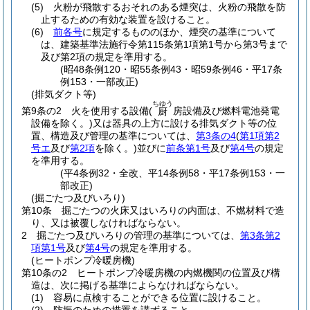
(5)
火粉が飛散するおそれのある煙突は、火粉の飛散を防
止するための有効な装置を設けること。
(6)
前各号
に規定するもののほか、煙突の基準について
は、建築基準法施行令第115条第1項第1号から第3号まで
及び第2項の規定を準用する。
(昭48条例120・昭55条例43・昭59条例46・平17条
例153・一部改正)
(排気ダクト等)
ちゆう
第9条の2
火を使用する設備
(
房設備及び燃料電池発電
厨
設備を除く。)
又は器具の上方に設ける排気ダクト等の位
置、構造及び管理の基準については、
第3条の4
(
第1項第2
号エ
及び
第2項
を除く。)
並びに
前条第1号
及び
第4号
の規定
を準用する。
(平4条例32・全改、平14条例58・平17条例153・一
部改正)
(掘ごたつ及びいろり)
第10条
掘ごたつの火床又はいろりの内面は、不燃材料で造
り、又は被覆しなければならない。
2
掘ごたつ及びいろりの管理の基準については、
第3条第2
項第1号
及び
第4号
の規定を準用する。
(ヒートポンプ冷暖房機)
第10条の2
ヒートポンプ冷暖房機の内燃機関の位置及び構
造は、次に掲げる基準によらなければならない。
(1)
容易に点検することができる位置に設けること。