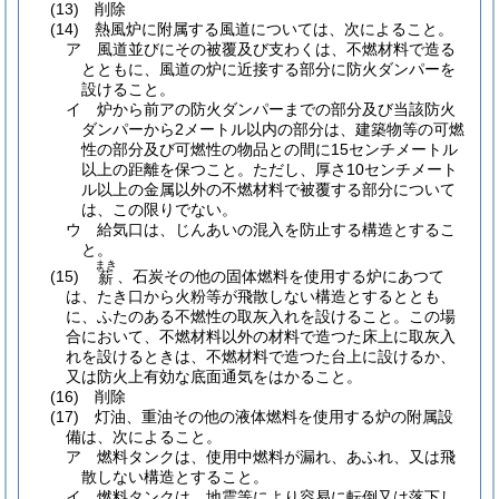
(13)
削除
(14)
熱風炉に附属する風道については、次によること。
ア
風道並びにその被覆及び支わくは、不燃材料で造る
とともに、風道の炉に近接する部分に防火ダンパーを
設けること。
イ
炉から前アの防火ダンパーまでの部分及び当該防火
ダンパーから2メートル以内の部分は、建築物等の可燃
性の部分及び可燃性の物品との間に15センチメートル
以上の距離を保つこと。
ただし、厚さ10センチメート
ル以上の金属以外の不燃材料で被覆する部分について
は、この限りでない。
ウ
給気口は、じんあいの混入を防止する構造とするこ
と。
まき
(15)
、石炭その他の固体燃料を使用する炉にあつて
薪
は、たき口から火粉等が飛散しない構造とするととも
に、ふたのある不燃性の取灰入れを設けること。
この場
合において、不燃材料以外の材料で造つた床上に取灰入
れを設けるときは、不燃材料で造つた台上に設けるか、
又は防火上有効な底面通気をはかること。
(16)
削除
(17)
灯油、重油その他の液体燃料を使用する炉の附属設
備は、次によること。
ア
燃料タンクは、使用中燃料が漏れ、あふれ、又は飛
散しない構造とすること。
イ
燃料タンクは、地震等により容易に転倒又は落下し