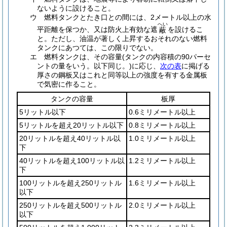
ないように設けること。
ウ
燃料タンクとたき口との間には、2メートル以上の水
へい
平距離を保つか、又は防火上有効な遮
を設けるこ
蔽
と。
ただし、油温が著しく上昇するおそれのない燃料
タンクにあつては、この限りでない。
エ
燃料タンクは、その容量
(タンクの内容積の90パーセ
ントの量をいう。以下同じ。)
に応じ、
次の表
に掲げる
厚さの鋼板又はこれと同等以上の強度を有する金属板
で気密に作ること。
タンクの容量
板厚
5リットル以下
0.6ミリメートル以上
5リットルを超え20リットル以下
0.8ミリメートル以上
20リットルを超え40リットル以
1.0ミリメートル以上
下
40リットルを超え100リットル以
1.2ミリメートル以上
下
100リットルを超え250リットル
1.6ミリメートル以上
以下
250リットルを超え500リットル
2.0ミリメートル以上
以下