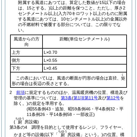
附属する風道にあつては、算定した数値が15以下の場合
は、15とする。)
以上の距離を保つこと。
ただし、厚さ2
センチメートル以上
(入力70キロワット以上のものに附属
する風道にあつては、10センチメートル以上)
の金属以外
の不燃材料で被覆する部分については、この限りでな
い。
風道からの方
距離
(単位センチメートル)
向
上方
L×0.70
側方
L×0.55
下方
L×0.45
く
この表においてLは、風道の断面が円形の場合は直径、
矩
形の場合は長辺の長さとする。
2
前項
に規定するもののほか、温風暖房機の位置、構造及び
管理の基準については、
第3条
(
第1項第11号
及び
第12号
を
除く。)
の規定を準用する。
(昭55条例43・追加、昭59条例46・平4条例32・平
11条例26・平14条例58・一部改正)
ちゆう
(
房設備)
厨
第3条の4
調理を目的として使用するレンジ、フライヤー、
ちゆう
かまど等の設備
(以下「
房設備」という。)
の位置、構
厨