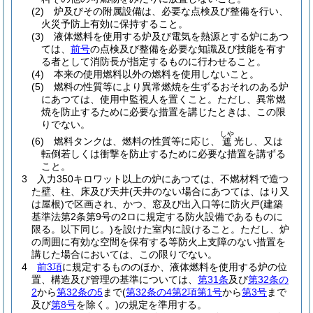
(2)
炉及びその附属設備は、必要な点検及び整備を行い、
火災予防上有効に保持すること。
(3)
液体燃料を使用する炉及び電気を熱源とする炉にあつ
ては、
前号
の点検及び整備を必要な知識及び技能を有す
る者として消防長が指定するものに行わせること。
(4)
本来の使用燃料以外の燃料を使用しないこと。
(5)
燃料の性質等により異常燃焼を生ずるおそれのある炉
にあつては、使用中監視人を置くこと。
ただし、異常燃
焼を防止するために必要な措置を講じたときは、この限
りでない。
しや
(6)
燃料タンクは、燃料の性質等に応じ、
光し、又は
遮
転倒若しくは衝撃を防止するために必要な措置を講ずる
こと。
3
入力350キロワット以上の炉にあつては、不燃材料で造つ
た壁、柱、床及び天井
(天井のない場合にあつては、はり又
は屋根)
で区画され、かつ、窓及び出入口等に防火戸
(建築
基準法第2条第9号の2ロに規定する防火設備であるものに
限る。以下同じ。)
を設けた室内に設けること。
ただし、炉
の周囲に有効な空間を保有する等防火上支障のない措置を
講じた場合においては、この限りでない。
4
前3項
に規定するもののほか、液体燃料を使用する炉の位
置、構造及び管理の基準については、
第31条
及び
第32条の
2
から
第32条の5
まで
(
第32条の4第2項第1号
から
第3号
まで
及び
第8号
を除く。)
の規定を準用する。