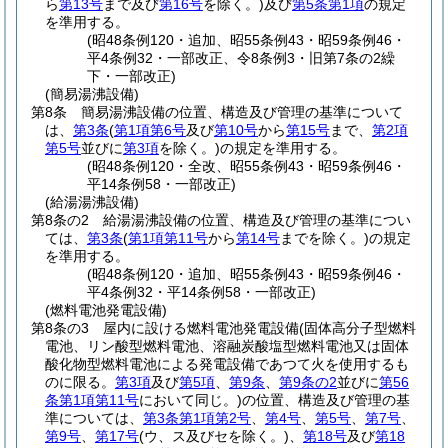
ら
第13号
まで及び
第16号
を除く。)
及び
第5条第1項
の規定
を準用する。
(昭48条例120・追加、昭55条例43・昭59条例46・
平4条例32・一部改正、令8条例3・旧第7条の2繰
下・一部改正)
(簡易湯沸設備)
第8条
簡易湯沸設備の位置、構造及び管理の基準について
は、
第3条
(
第1項第6号
及び
第10号
から
第15号
まで、
第2項
第5号
並びに
第3項
を除く。)
の規定を準用する。
(昭48条例120・全改、昭55条例43・昭59条例46・
平14条例58・一部改正)
(給湯湯沸設備)
第8条の2
給湯湯沸設備の位置、構造及び管理の基準につい
ては、
第3条
(
第1項第11号
から
第14号
までを除く。)
の規定
を準用する。
(昭48条例120・追加、昭55条例43・昭59条例46・
平4条例32・平14条例58・一部改正)
(燃料電池発電設備)
第8条の3
屋内に設ける燃料電池発電設備
(固体高分子型燃料
電池、リン酸型燃料電池、溶融炭酸塩型燃料電池又は固体
酸化物型燃料電池による発電設備であつて火を使用するも
のに限る。
第3項
及び
第5項
、
第9条
、
第9条の2
並びに
第56
条第1項第11号
において同じ。)
の位置、構造及び管理の基
準については、
第3条第1項第2号
、
第4号
、
第5号
、
第7号
、
第9号
、
第17号
(ウ、ス及びセを除く。)
、
第18号
及び
第18