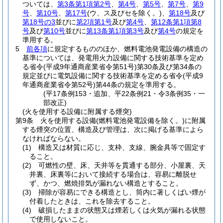
ついては、
第3条第1項第2号
、
第4号
、
第5号
、
第7号
、
第9
号
、
第10号
、
第17号
(ウ、ス及びセを除く。)
、
第18号
及び
第18号の3
並びに
第2項第1号
及び
第4号
、
第12条第1項第8
号
及び
第10号
並びに
第13条第1項第3号
及び
第4号
の規定を
準用する。
5
前各項
に規定するもののほか、燃料電池発電設備の構造の
基準については、発電用火力設備に関する技術基準を定め
る省令
(平成9年通商産業省令第51号)
第30条及び第34条の
規定並びに電気設備に関する技術基準を定める省令
(平成9
年通商産業省令第52号)
第44条の規定を準用する。
(平17条例153・追加、平22条例21・令3条例35・一
部改正)
(火を使用する設備に附属する煙突)
第9条
火を使用する設備
(燃料電池発電設備を除く。)
に附属
する煙突の位置、構造及び管理は、次に掲げる基準によら
なければならない。
(1)
構造又は材質に応じ、支枠、支線、腕金具等で固定す
ること。
(2)
可燃性の壁、床、天井等を貫通する部分、小屋裏、天
井裏、床裏等において接続する場合は、容易に離脱せ
ず、かつ、燃焼排気が漏れない構造とすること。
(3)
掃除が容易にできる構造とし、筒内に著しくばい煙が
付着したときは、これを除去すること。
(4)
破損したままの状態又は煙若しくは火気が漏れる状態
で使用しないこと。