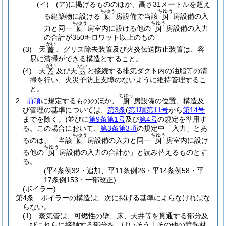
(イ)
(ア)
に掲げるもののほか、高さ31メートルを超え
ちゆう
ちゆう
る建築物に設ける
房設備で当該
房設備の入
厨
厨
ちゆう
ちゆう
力と同一
房室内に設ける他の
房設備の入力
厨
厨
の合計が350キロワット以上のもの
がい
(3)
天
、グリス除去装置及び火炎伝送防止装置は、容
蓋
易に清掃ができる構造とすること。
がい
がい
(4)
天
及び天
と接続する排気ダクト内の油脂等の清
蓋
蓋
掃を行い、火災予防上支障のないように維持管理するこ
と。
ちゆう
2
前項
に規定するもののほか、
房設備の位置、構造及
厨
び管理の基準については、
第3条
(
第1項第11号
から
第14号
までを除く。)
並びに
第9条第1号
及び
第4号
の規定を準用す
る。
この場合において、
第3条第3項
の規定中「入力」とあ
ちゆう
ちゆう
るのは、「当該
房設備の入力と同一
房室内に設け
厨
厨
ちゆう
る他の
房設備の入力の合計が」と読み替えるものとす
厨
る。
(平4条例32・追加、平11条例26・平14条例58・平
17条例153・一部改正)
(ボイラー)
第4条
ボイラーの構造は、次に掲げる基準によらなければな
らない。
(1)
蒸気管は、可燃性の壁、床、天井等を貫通する部分及
びこれらに接触する部分を、けいそう土その他の遮熱材