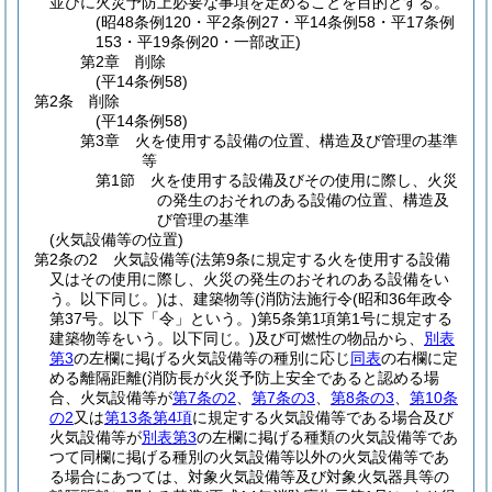
並びに火災予防上必要な事項を定めることを目的とする。
(昭48条例120・平2条例27・平14条例58・平17条例
153・平19条例20・一部改正)
第2章
削除
(平14条例58)
第2条
削除
(平14条例58)
第3章
火を使用する設備の位置、構造及び管理の基準
等
第1節
火を使用する設備及びその使用に際し、火災
の発生のおそれのある設備の位置、構造及
び管理の基準
(火気設備等の位置)
第2条の2
火気設備等
(法第9条に規定する火を使用する設備
又はその使用に際し、火災の発生のおそれのある設備をい
う。以下同じ。)
は、建築物等
(消防法施行令
(昭和36年政令
第37号。以下「令」という。)
第5条第1項第1号に規定する
建築物等をいう。以下同じ。)
及び可燃性の物品から、
別表
第3
の左欄に掲げる火気設備等の種別に応じ
同表
の右欄に定
める離隔距離
(消防長が火災予防上安全であると認める場
合、火気設備等が
第7条の2
、
第7条の3
、
第8条の3
、
第10条
の2
又は
第13条第4項
に規定する火気設備等である場合及び
火気設備等が
別表第3
の左欄に掲げる種類の火気設備等であ
つて同欄に掲げる種別の火気設備等以外の火気設備等であ
る場合にあつては、対象火気設備等及び対象火気器具等の