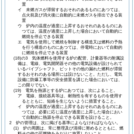
置
イ
未燃ガスが滞留するおそれのあるものにあつては、
点火前及び消火後に自動的に未燃ガスを排出できる装
置
ウ
炉内の温度が過度に上昇するおそれのあるものにあ
つては、温度が過度に上昇した場合において自動的に
燃焼を停止できる装置
エ
電気を使用して燃焼を制御する構造又は燃料の予熱
を行う構造のものにあつては、停電時において自動的
に燃焼を停止できる装置
(18)の3
気体燃料を使用する炉の配管、計量器等の附属設
備は、電線、電気開閉器その他の電気設備が設けられて
いるパイプシャフト、ピットその他の漏れた燃料が滞留
するおそれのある場所には設けないこと。
ただし、電気
設備に防爆工事等の安全措置を講じた場合においては、
この限りでない。
(19)
電気を熱源とする炉にあつては、次によること。
ア
電線、接続器具等は、耐熱性を有するものを使用す
るとともに、短絡を生じないように措置すること。
イ
炉内の温度が過度に上昇するおそれのあるものにあ
つては、必要に応じ温度が過度に上昇した場合におい
て自動的に熱源を停止できる装置を設けること。
2
炉の管理は、次に掲げる基準によらなければならない。
(1)
炉の周囲は、常に整理及び清掃に努めるとともに、燃
料その他の可燃物をみだりに放置しないこと。