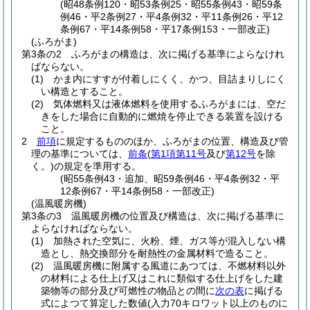
(昭48条例120・昭53条例25・昭55条例43・昭59条
例46・平2条例27・平4条例32・平11条例26・平12
条例67・平14条例58・平17条例153・一部改正)
(ふろがま)
第3条の2
ふろがまの構造は、次に掲げる基準によらなけれ
ばならない。
(1)
かま内にすすが付着しにくく、かつ、目詰まりしにく
い構造とすること。
(2)
気体燃料又は液体燃料を使用するふろがまには、空だ
きをした場合に自動的に燃焼を停止できる装置を設ける
こと。
2
前項
に規定するもののほか、ふろがまの位置、構造及び管
理の基準については、
前条
(
第1項第11号
及び
第12号
を除
く。)
の規定を準用する。
(昭55条例43・追加、昭59条例46・平4条例32・平
12条例67・平14条例58・一部改正)
(温風暖房機)
第3条の3
温風暖房機の位置及び構造は、次に掲げる基準に
よらなければならない。
(1)
加熱された空気に、火粉、煙、ガス等が混入しない構
造とし、熱交換部分を耐熱性の金属材料で造ること。
(2)
温風暖房機に附属する風道にあつては、不燃材料以外
の材料による仕上げ又はこれに類似する仕上げをした建
築物等の部分及び可燃性の物品との間に
次の表
に掲げる
式によつて算定した数値
(入力70キロワット以上のものに