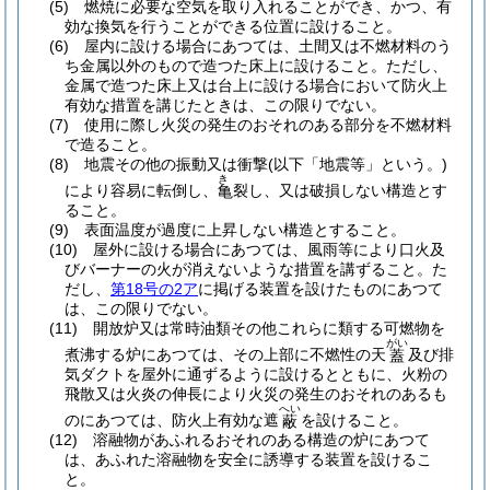
(5)
燃焼に必要な空気を取り入れることができ、かつ、有
効な換気を行うことができる位置に設けること。
(6)
屋内に設ける場合にあつては、土間又は不燃材料のう
ち金属以外のもので造つた床上に設けること。
ただし、
金属で造つた床上又は台上に設ける場合において防火上
有効な措置を講じたときは、この限りでない。
(7)
使用に際し火災の発生のおそれのある部分を不燃材料
で造ること。
(8)
地震その他の振動又は衝撃
(以下「地震等」という。)
き
により容易に転倒し、
裂し、又は破損しない構造とす
亀
ること。
(9)
表面温度が過度に上昇しない構造とすること。
(10)
屋外に設ける場合にあつては、風雨等により口火及
びバーナーの火が消えないような措置を講ずること。
た
だし、
第18号の2ア
に掲げる装置を設けたものにあつて
は、この限りでない。
(11)
開放炉又は常時油類その他これらに類する可燃物を
がい
煮沸する炉にあつては、その上部に不燃性の天
及び排
蓋
気ダクトを屋外に通ずるように設けるとともに、火粉の
飛散又は火炎の伸長により火災の発生のおそれのあるも
へい
のにあつては、防火上有効な遮
を設けること。
蔽
(12)
溶融物があふれるおそれのある構造の炉にあつて
は、あふれた溶融物を安全に誘導する装置を設けるこ
と。