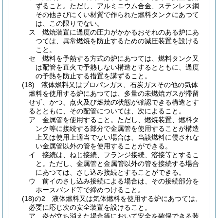
ずること。
ただし、アルミニウム合金、ステンレス鋼
その他さびにくい材質で作られた燃料タンクにあつて
は、この限りでない。
ス
燃焼装置に過度の圧力がかかるおそれのある炉にあ
つては、異常燃焼を防止するための減圧装置を設ける
こと。
セ
燃料を予熱する方式の炉にあつては、燃料タンク又
は配管を直火で予熱しない構造とするとともに、過度
の予熱を防止する措置を講ずること。
(18)
液体燃料又はプロパンガス、石炭ガスその他の気体
燃料を使用する炉にあつては、多量の未燃焼ガスが滞留
せず、かつ、点火及び燃焼の状態が確認できる構造とす
るとともに、その配管については、次によること。
ア
金属管を使用すること。
ただし、燃焼装置、燃料タ
ンク等に接続する部分で金属管を使用することが構造
上又は使用上適当でない場合は、当該燃料に侵されな
い金属管以外の管を使用することができる。
イ
接続は、ねじ接続、フランジ接続、溶接等とするこ
と。
ただし、金属管と金属管以外の管を接続する場合
にあつては、さし込み接続とすることができる。
ウ
前イのさし込み接続による場合は、その接続部分を
ホースバンド等で締めつけること。
(18)の2
液体燃料又は気体燃料を使用する炉にあつては、
必要に応じ次の安全装置を設けること。
ア
炎が立ち消えた場合等において安全を確保できる装