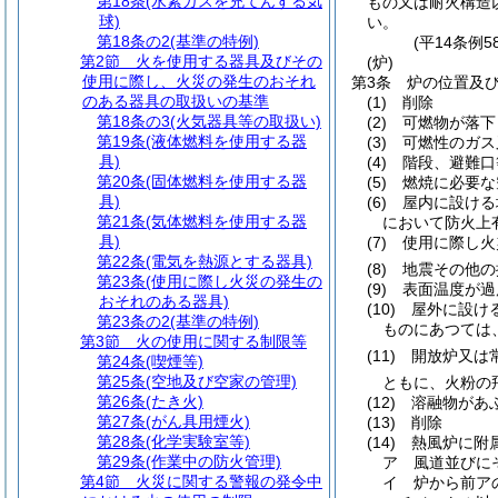
第18条
(水素ガスを充てんする気
もの又は耐火構造
球)
い。
第18条の2
(基準の特例)
(平14条例
第2節
火を使用する器具及びその
(炉)
使用に際し、火災の発生のおそれ
第3条
炉の位置及
のある器具の取扱いの基準
(1)
削除
第18条の3
(火気器具等の取扱い)
(2)
可燃物が落下
第19条
(液体燃料を使用する器
(3)
可燃性のガス
具)
(4)
階段、避難口
第20条
(固体燃料を使用する器
(5)
燃焼に必要な
具)
(6)
屋内に設ける
第21条
(気体燃料を使用する器
において防火上
具)
(7)
使用に際し火
第22条
(電気を熱源とする器具)
(8)
地震その他の
第23条
(使用に際し火災の発生の
(9)
表面温度が過
おそれのある器具)
(10)
屋外に設け
第23条の2
(基準の特例)
ものにあつては
第3節
火の使用に関する制限等
(11)
開放炉又は
第24条
(喫煙等)
第25条
(空地及び空家の管理)
ともに、火粉の
第26条
(たき火)
(12)
溶融物があ
第27条
(がん具用煙火)
(13)
削除
第28条
(化学実験室等)
(14)
熱風炉に附
第29条
(作業中の防火管理)
ア
風道並びに
第4節
火災に関する警報の発令中
イ
炉から前ア