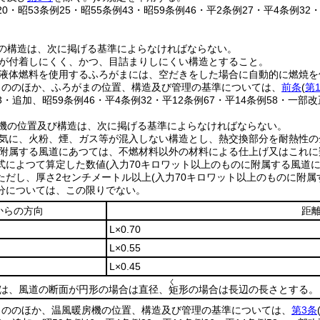
120・昭53条例25・昭55条例43・昭59条例46・平2条例27・平4条例32
の構造は、次に掲げる基準によらなければならない。
が付着しにくく、かつ、目詰まりしにくい構造とすること。
液体燃料を使用するふろがまには、空だきをした場合に自動的に燃焼を
もののほか、ふろがまの位置、構造及び管理の基準については、
前条
(
第
43・追加、昭59条例46・平4条例32・平12条例67・平14条例58・一部改
機の位置及び構造は、次に掲げる基準によらなければならない。
気に、火粉、煙、ガス等が混入しない構造とし、熱交換部分を耐熱性の
附属する風道にあつては、不燃材料以外の材料による仕上げ又はこれに
式によつて算定した数値
(入力70キロワット以上のものに附属する風道に
ただし、厚さ2センチメートル以上
(入力70キロワット以上のものに附属
分については、この限りでない。
からの方向
距
L×0.70
L×0.55
L×0.45
く
Lは、風道の断面が円形の場合は直径、
形の場合は長辺の長さとする。
矩
もののほか、温風暖房機の位置、構造及び管理の基準については、
第3条