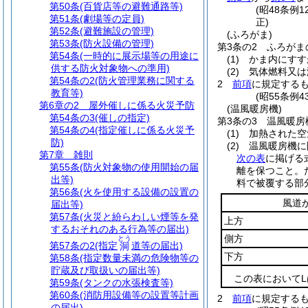
第50条
(百貨店等の避難通路等)
(昭48条例
第51条
(劇場等の定員)
正)
第52条
(避難施設の管理)
(ふろがま)
第53条
(防火設備の管理)
第3条の2
ふろがま
第54条
(一時的に展示場等の用途に
(1)
かま内にすす
供する防火対象物への準用)
(2)
気体燃料又は
第54条の2
(防火管理業務に関する
2
前項
に規定する
教育等)
(昭55条例
第6章の2
屋外催しに係る火災予防
(温風暖房機)
第54条の3
(催しの指定)
第3条の3
温風暖房
第54条の4
(指定催しに係る火災予
(1)
加熱された空
防)
(2)
温風暖房機に
第7章
雑則
次の表
に掲げる
第55条
(防火対象物の使用開始の届
離を保つこと。
出等)
料で被覆する部
第56条
(火を使用する設備の設置の
風道
届出等)
第57条
(火災と紛らわしい煙等を発
上方
するおそれのある行為等の届出)
側方
とう
第57条の2
(指定
道等の届出)
洞
下方
第58条
(指定数量未満の危険物等の
貯蔵及び取扱いの届出等)
この表において
第59条
(タンクの水張検査等)
第60条
(消防用設備等の設置等計画
2
前項
に規定する
の届出)