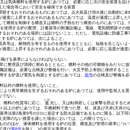
又は気体燃料を使用する炉にあつては、必要に応じ次の安全装置を設け
えた場合等において安全を確保できる装置
滞留するおそれのあるものにあつては、点火前及び消火後に自動的に未
が過度に上昇するおそれのあるものにあつては、温度が過度に上昇した
して燃焼を制御する構造又は燃料の予熱を行う構造のものにあつては、
を使用する炉の配管、計量器等の附属設備は、電線、電気開閉器その他
するおそれのある場所には設けないこと。
ただし、電気設備に防爆工事
とする炉にあつては、次によること。
器具等は、耐熱性を有するものを使用するとともに、短絡を生じないよ
が過度に上昇するおそれのあるものにあつては、必要に応じ温度が過度
に掲げる基準によらなければならない。
常に整理及び清掃に努めるとともに、燃料その他の可燃物をみだりに放
属設備は、必要な点検及び整備を行い、火災予防上有効に保持すること
用する炉及び電気を熱源とする炉にあつては、
前号
の点検及び整備を必
料以外の燃料を使用しないこと。
により異常燃焼を生ずるおそれのある炉にあつては、使用中監視人を置
りでない。
しや
、燃料の性質等に応じ、
光し、又は転倒若しくは衝撃を防止するた
遮
ット以上の炉にあつては、不燃材料で造つた壁、柱、床及び天井
(天井の
築基準法第2条第9号の2ロに規定する防火設備であるものに限る。以下同
上支障のない措置を講じた場合においては、この限りでない。
もののほか、液体燃料を使用する炉の位置、構造及び管理の基準につい
で及び
第8号
を除く。)
の規定を準用する。