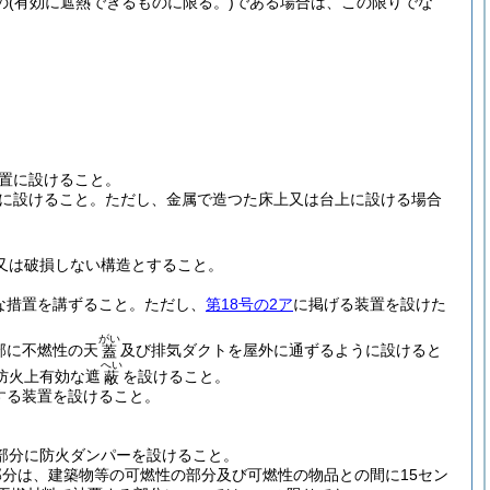
の
(有効に遮熱できるものに限る。)
である場合は、この限りでな
置に設けること。
に設けること。
ただし、金属で造つた床上又は台上に設ける場合
又は破損しない構造とすること。
な措置を講ずること。
ただし、
第18号の2ア
に掲げる装置を設けた
がい
部に不燃性の天
及び排気ダクトを屋外に通ずるように設けると
蓋
へい
防火上有効な遮
を設けること。
蔽
する装置を設けること。
部分に防火ダンパーを設けること。
分は、建築物等の可燃性の部分及び可燃性の物品との間に15セン