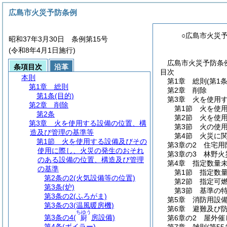
広島市火災予防条例
○広島市火災
昭和37年3月30日 条例第15号
(令和8年4月1日施行)
広島市火災予防条例
条項目次
沿革
目次
本則
第1章
総則
(第1条
第1章
総則
第2章
削除
第1条
(目的)
第3章
火を使用
第2章
削除
第1節
火を使
第2条
第2節
火を使
第3章
火を使用する設備の位置、構
第3節
火の使
造及び管理の基準等
第4節
火災に
第1節
火を使用する設備及びその
第3章の2
住宅用
使用に際し、火災の発生のおそれ
第3章の3
林野火
のある設備の位置、構造及び管理
第4章
指定数量
の基準
第1節
指定数
第2条の2
(火気設備等の位置)
第2節
指定可
第3条
(炉)
第3節
基準の
第3条の2
(ふろがま)
第5章
消防用設
第3条の3
(温風暖房機)
第6章
避難及び
ちゆう
第3条の4
(
房設備)
厨
第6章の2
屋外催
第4条
(ボイラー)