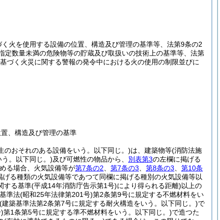
づく火を使用する設備の位置、構造及び管理の基準等、法第9条の2
く指定数量未満の危険物等の貯蔵及び取扱いの技術上の基準等、法第
定に基づく火災に関する警報の発令中における火の使用の制限並びに
位置、構造及び管理の基準
生のおそれのある設備をいう。以下同じ。)
は、建築物等
(消防法施
いう。以下同じ。)
及び可燃性の物品から、
別表第3
の左欄に掲げる
認める場合、火気設備等が
第7条の2
、
第7条の3
、
第8条の3
、
第10条
掲げる種類の火気設備等であつて同欄に掲げる種別の火気設備等以
関する基準
(平成14年消防庁告示第1号)
により得られる距離)
以上の
築基準法
(昭和25年法律第201号)
第2条第9号に規定する不燃材料をい
(建築基準法第2条第7号に規定する耐火構造をいう。以下同じ。)
で
)
第1条第5号に規定する準不燃材料をいう。以下同じ。)
で造つた