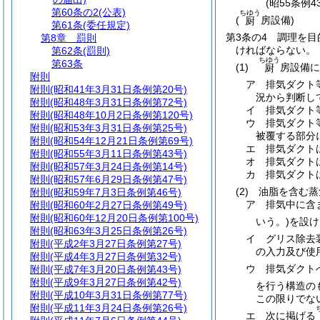
(昭55条例
第60条の2
(公表)
ちゆう
(
房設備)
厨
第61条
(委任規定)
第3条の4
調理を目
第8章
罰則
ければならない。
第62条
(罰則)
ちゆう
第63条
(1)
房設備に
厨
附則
ア
排気ダクト
附則
(昭和41年3月31日条例第20号)
況から判断し
附則
(昭和48年3月31日条例第72号)
イ
排気ダクト
附則
(昭和48年10月2日条例第120号)
ウ
排気ダクト
附則
(昭和53年3月31日条例第25号)
被覆する部分
附則
(昭和54年12月21日条例第69号)
エ
排気ダクト
附則
(昭和55年3月11日条例第43号)
オ
排気ダクト
附則
(昭和57年3月24日条例第14号)
カ
排気ダクト
附則
(昭和57年6月29日条例第47号)
(2)
油脂を含む蒸
附則
(昭和59年7月3日条例第46号)
ア
排気中に含
附則
(昭和60年2月27日条例第49号)
附則
(昭和60年12月20日条例第100号)
いう。)
を設け
附則
(昭和63年3月25日条例第26号)
イ
グリス除去
附則
(平成2年3月27日条例第27号)
の入力及び使
附則
(平成4年3月27日条例第32号)
ウ
排気ダクト
附則
(平成7年3月20日条例第43号)
附則
(平成9年3月27日条例第42号)
を行う構造の
附則
(平成10年3月31日条例第77号)
この限りでな
附則
(平成11年3月24日条例第26号)
エ
次に掲げる