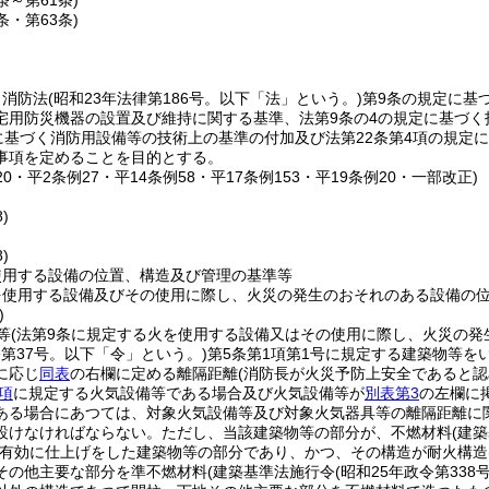
5条～第61条)
2条・第63条)
、消防法
(昭和23年法律第186号。以下「法」という。)
第9条の規定に基
宅用防災機器の設置及び維持に関する基準、法第9条の4の規定に基づ
定に基づく消防用設備等の技術上の基準の付加及び法第22条第4項の規
事項を定めることを目的とする。
120・平2条例27・平14条例58・平17条例153・平19条例20・一部改正)
)
)
使用する設備の位置、構造及び管理の基準等
を使用する設備及びその使用に際し、火災の発生のおそれのある設備の
)
等
(法第9条に規定する火を使用する設備又はその使用に際し、火災の発
令第37号。以下「令」という。)
第5条第1項第1号に規定する建築物等を
に応じ
同表
の右欄に定める離隔距離
(消防長が火災予防上安全であると
4項
に規定する火気設備等である場合及び火気設備等が
別表第3
の左欄に
ある場合にあつては、対象火気設備等及び対象火気器具等の離隔距離に
設けなければならない。
ただし、当該建築物等の部分が、不燃材料
(建
有効に仕上げをした建築物等の部分であり、かつ、その構造が耐火構造
その他主要な部分を準不燃材料
(建築基準法施行令
(昭和25年政令第338号