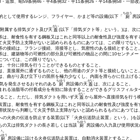
43・追加、昭59条例46・平4条例32・平11条例26・平14条例58・一部改
ちゆう
的として使用するレンジ、フライヤー、かまど等の設備
(以下「
房
厨
がい
附属する排気ダクト及び天
(以下「排気ダクト等」という。)
は、次
蓋
等は、耐食性を有する鋼板又はこれと同等以上の耐食性及び強度を有す
て火災予防上支障がないと認められるものにあつては、この限りでない
等の接続は、フランジ接続、溶接等とし、気密性のある接続とすること
等は、建築物等の可燃性の部分及び可燃性の物品との間に10センチメー
については、この限りでない。
は、十分に排気を行うことができるものとすること。
は、直接屋外に通ずるものとし、他の用途のダクト等と接続しないこと
は、曲がり及び立下りの箇所を極力少なくし、内面を滑らかに仕上げる
ちゆう
がい
気を発生させるおそれのある
房設備の天
は、次によること。
厨
蓋
まれる油脂等の付着成分を有効に除去することができるグリスフィルタ
がい
ること。
ただし、排気ダクトを用いず天
から屋外へ直接排気を行う
蓋
装置は、耐食性を有する鋼板又はこれと同等以上の耐食性及び強度を有
用状況から判断して火災予防上支障がないと認められるものにあつては
への火炎の伝送を防止する装置
(以下「火炎伝送防止装置」という。)
を
ちゆう
もの又は排気ダクトの長さ若しくは当該
房設備の入力及び使用状況
厨
い。
ちゆう
房設備に設ける火炎伝送防止装置は、自動消火装置とすること。
厨