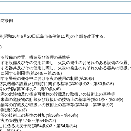
予防条例
(昭和26年6月20日広島市条例第11号)の全部を改正する。
)
する設備の位置、構造及び管理の基準等
用する設備及びその使用に際し、火災の発生のおそれのある設備の位置
用する器具及びその使用に際し、火災の発生のおそれのある器具の取扱
用に関する制限等
(第24条～第29条)
関する警報の発令中における火の使用の制限
(第30条)
防災機器の設置及び維持に関する基準
(第30条の2～第30条の6)
災の予防
(第30条の7・第30条の8)
未満の危険物及び指定可燃物の貯蔵及び取扱いの技術上の基準等
量未満の危険物の貯蔵及び取扱いの技術上の基準等
(第31条～第33条)
燃物等の貯蔵及び取扱いの技術上の基準等
(第34条～第35条の2)
特例
(第35条の3)
備等の技術上の基準の付加
(第36条～第46条)
防火の管理
(第47条～第54条の2)
しに係る火災予防
(第54条の3・第54条の4)