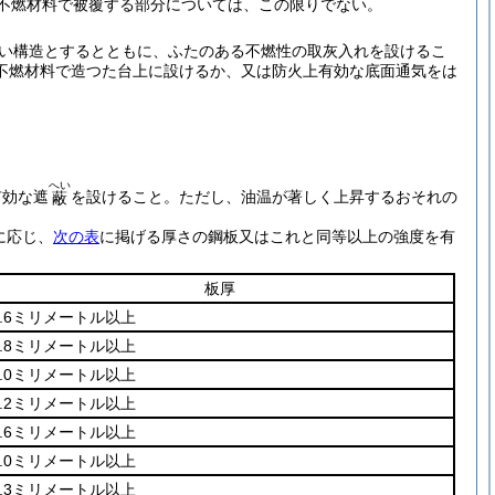
の不燃材料で被覆する部分については、この限りでない。
い構造とするとともに、ふたのある不燃性の取灰入れを設けるこ
不燃材料で造つた台上に設けるか、又は防火上有効な底面通気をは
へい
有効な遮
を設けること。
ただし、油温が著しく上昇するおそれの
蔽
に応じ、
次の表
に掲げる厚さの鋼板又はこれと同等以上の強度を有
板厚
0.6ミリメートル以上
0.8ミリメートル以上
1.0ミリメートル以上
1.2ミリメートル以上
1.6ミリメートル以上
2.0ミリメートル以上
2.3ミリメートル以上