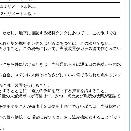
2.6ミリメートル以上
3.2ミリメートル以上
。
ただし、地下に埋設する燃料タンクにあつては、この限りでな
られた炉の燃料タンク又は配管にあつては、この限りでない。
設けること。
この場合において、当該装置がガラス管で作られてい
ンクを屋外に設けるときは、当該通気管又は通気口の先端から雨水
ム合金、ステンレス鋼その他さびにくい材質で作られた燃料タンク
めの減圧装置を設けること。
とするとともに、過度の予熱を防止する措置を講ずること。
多量の未燃焼ガスが滞留せず、かつ、点火及び燃焼の状態が確認で
を使用することが構造上又は使用上適当でない場合は、当該燃料に
外の管を接続する場合にあつては、さし込み接続とすることができ
と。