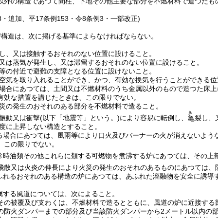
以外の構造であつて間柱、下地その他主要な部分を不燃材料で造つたも
58・追加、平17条例153・令8条例3・一部改正)
び構造は、次に掲げる基準によらなければならない。
し、又は接触するおそれのない位置に設けること。
又は蒸気が発生し、又は滞留するおそれのない位置に設けること。
等の付近で避難の支障となる位置に設けないこと。
空気を取り入れることができ、かつ、有効な換気を行うことができる位
場合にあつては、土間又は不燃材料のうち金属以外のもので造つた床上
有効な措置を講じたときは、この限りでない。
災の発生のおそれのある部分を不燃材料で造ること。
き
振動又は衝撃
(以下「地震等」という。)
により容易に転倒し、
裂し、
亀
度に上昇しない構造とすること。
る場合にあつては、風雨等により口火及びバーナーの火が消えないよう
、この限りでない。
常時油類その他これらに類する可燃物を煮沸する炉にあつては、その上
飛散又は火炎の伸長により火災の発生のおそれのあるものにあつては、
ふれるおそれのある構造の炉にあつては、あふれた溶融物を安全に誘導
属する風道については、次によること。
その被覆及び支わくは、不燃材料で造るとともに、風道の炉に近接する
の防火ダンパーまでの部分及び当該防火ダンパーから2メートル以内の部