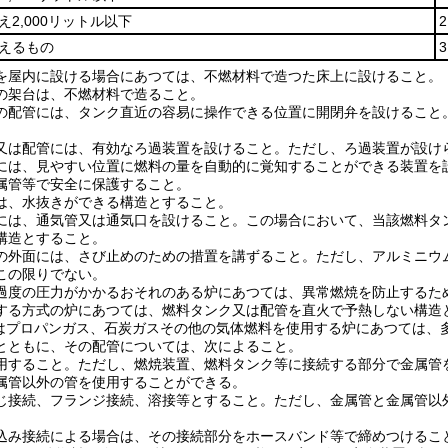
え2,000リットル以下
超えるもの
を屋内に設ける場合にあつては、不燃材料で造つた床上に設けること。
の架台は、不燃材料で造ること。
の配管には、タンク直近の容易に操作できる位置に開閉弁を設けること
又は配管には、有効なろ過装置を設けること。
ただし、ろ過装置が設け
には、見やすい位置に燃料の量を自動的に覚知することができる装置を
属管等で安全に保護すること。
は、水抜きができる構造とすること。
には、通気管又は通気口を設けること。
この場合において、当該燃料タ
構造とすること。
の外面には、さび止めのための措置を講ずること。
ただし、アルミニウ
この限りでない。
過度の圧力がかかるおそれのある炉にあつては、異常燃焼を防止するた
する方式の炉にあつては、燃料タンク又は配管を直火で予熱しない構造
はプロパンガス、石炭ガスその他の気体燃料を使用する炉にあつては、
とともに、その配管については、次によること。
用すること。
ただし、燃焼装置、燃料タンク等に接続する部分で金属管
属管以外の管を使用することができる。
じ接続、フランジ接続、溶接等とすること。
ただし、金属管と金属管以
込み接続による場合は、その接続部分をホースバンド等で締めつけるこ