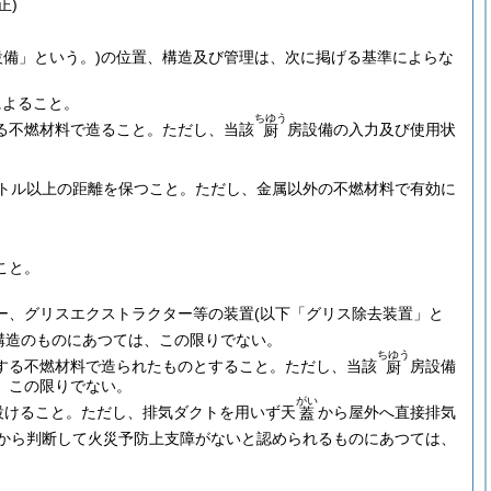
正)
設備」という。)
の位置、構造及び管理は、次に掲げる基準によらな
によること。
ちゆう
る不燃材料で造ること。
ただし、当該
房設備の入力及び使用状
厨
。
。
トル以上の距離を保つこと。
ただし、金属以外の不燃材料で有効に
。
こと。
ー、グリスエクストラクター等の装置
(以下「グリス除去装置」と
構造のものにあつては、この限りでない。
ちゆう
する不燃材料で造られたものとすること。
ただし、当該
房設備
厨
、この限りでない。
がい
設けること。
ただし、排気ダクトを用いず天
から屋外へ直接排気
蓋
から判断して火災予防上支障がないと認められるものにあつては、