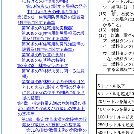
における火の使用の制限
チメートル以
第30条
(火災に関する警報の発令
ウ
給気口は、
まき
中における火の使用の制限)
(15)
、石炭そ
薪
第3章の2
住宅用防災機器の設置及
と。
この場合に
び維持に関する基準
かること。
第30条の2
(住宅用防災機器)
(16)
削除
第30条の3
(住宅用防災警報器の設
(17)
灯油、重油
置及び維持に関する基準)
ア
燃料タンク
第30条の4
(住宅用防災報知設備の
イ
燃料タンク
設置及び維持に関する基準)
ウ
燃料タンク
第30条の5
(設置の免除)
ない燃料タン
第30条の6
(基準の特例)
エ
燃料タンク
第3章の3
林野火災の予防
する金属板で
第30条の7
(林野火災に関する注意
報)
第30条の8
(林野火災の予防を目的
5リットル以下
とした火災に関する警報の発令中
における火の使用の制限に係る区
5リットルを超え2
域の指定)
20リットルを超え
第4章
指定数量未満の危険物及び指
定可燃物の貯蔵及び取扱いの技術上
40リットルを超え
の基準等
100リットルを超え
第1節
指定数量未満の危険物の貯
蔵及び取扱いの技術上の基準等
250リットルを超え
第31条
(指定数量未満の危険物の
500リットルを超え