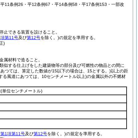
・平11条例26・平12条例67・平14条例58・平17条例153・一部改
停止できる装置を設けること。
1項第11号
及び
第12号
を除く。)
の規定を準用する。
正)
金属材料で造ること。
類似する仕上げをした建築物等の部分及び可燃性の物品との間に
あつては、算定した数値が15以下の場合は、15とする。)
以上の距
する風道にあつては、10センチメートル以上)
の金属以外の不燃材
離
(単位センチメートル)
(
第1項第11号
及び
第12号
を除く。)
の規定を準用する。