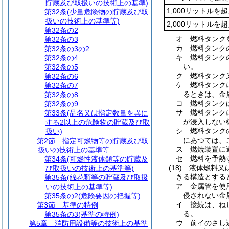
貯蔵及び取扱いの技術上の基準)
1,000リットルを超
第32条
(少量危険物の貯蔵及び取
扱いの技術上の基準等)
2,000リットルを
第32条の2
オ
燃料タンク
第32条の3
カ
燃料タンク
第32条の3の2
キ
燃料タンク
第32条の4
い。
第32条の5
ク
燃料タンク
第32条の6
ケ
燃料タンク
第32条の7
るときは、金
第32条の8
コ
燃料タンク
第32条の9
サ
燃料タンク
第33条
(品名又は指定数量を異に
が浸入しない
する2以上の危険物の貯蔵及び取
シ
燃料タンク
扱い)
にあつては、
第2節
指定可燃物等の貯蔵及び取
ス
燃焼装置に
扱いの技術上の基準等
セ
燃料を予熱
第34条
(可燃性液体類等の貯蔵及
(18)
液体燃料又
び取扱いの技術上の基準等)
きる構造とする
第35条
(綿花類等の貯蔵及び取扱
ア
金属管を使
いの技術上の基準等)
侵されない金
第35条の2
(危険要因の把握等)
イ
接続は、ね
第3節
基準の特例
る。
第35条の3
(基準の特例)
ウ
前イのさし
第5章
消防用設備等の技術上の基準