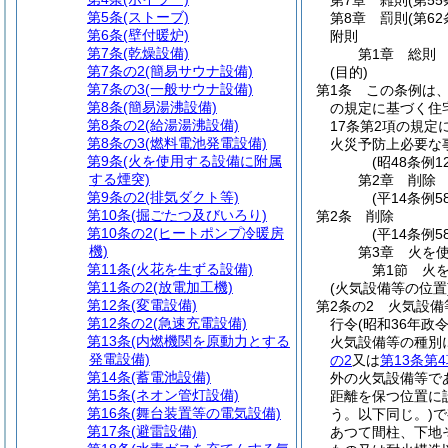
第7章
雑則
(第5
第5条
(ストーブ)
第8章
罰則
(第6
第6条
(壁付暖炉)
附則
第7条
(乾燥設備)
第1章
総則
第7条の2
(簡易サウナ設備)
(目的)
第7条の3
(一般サウナ設備)
第1条
この条例は
第8条
(簡易湯沸設備)
の規定に基づく住
第8条の2
(給湯湯沸設備)
17条第2項の規
第8条の3
(燃料電池発電設備)
火災予防上必要な
第9条
(火を使用する設備に附属
(昭48条例
する煙突)
第2章
削除
第9条の2
(排気ダクト等)
(平14条例58
第10条
(掘ごたつ及びいろり)
第2条
削除
第10条の2
(ヒートポンプ冷暖房
(平14条例58
機)
第3章
火を
第11条
(火花を生ずる設備)
第1節
火
第11条の2
(放電加工機)
(火気設備等の位置
第12条
(変電設備)
第2条の2
火気設備
第12条の2
(急速充電設備)
行令
(昭和36年政
第13条
(内燃機関を原動力とする
火気設備等の種別
発電設備)
の2
又は
第13条第
第14条
(蓄電池設備)
外の火気設備等で
第15条
(ネオン管灯設備)
距離を保つ位置に
第16条
(舞台装置等の電気設備)
う。以下同じ。)
で
第17条
(避雷設備)
あつて間柱、下地