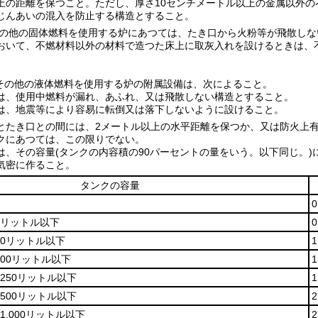
上の距離を保つこと。
ただし、厚さ10センチメートル以上の金属以外
じんあいの混入を防止する構造とすること。
の他の固体燃料を使用する炉にあつては、たき口から火粉等が飛散しな
おいて、不燃材料以外の材料で造つた床上に取灰入れを設けるときは、
その他の液体燃料を使用する炉の附属設備は、次によること。
は、使用中燃料が漏れ、あふれ、又は飛散しない構造とすること。
は、地震等により容易に転倒又は落下しないように設けること。
とたき口との間には、2メートル以上の水平距離を保つか、又は防火上
クにあつては、この限りでない。
は、その容量
(タンクの内容積の90パーセントの量をいう。以下同じ。)
気密に作ること。
タンクの容量
0リットル以下
40リットル以下
100リットル以下
250リットル以下
500リットル以下
1,000リットル以下