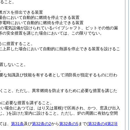
ること。
燃ガスを排出できる装置
場合において自動的に燃焼を停止できる装置
停電時において自動的に燃焼を停止できる装置
の電気設備が設けられているパイプシャフト、ピットその他の漏
等の安全措置を講じた場合においては、この限りでない。
うに措置すること。
に上昇した場合において自動的に熱源を停止できる装置を設けるこ
置しないこと。
。
要な知識及び技能を有する者として消防長が指定するものに行わ
くこと。
ただし、異常燃焼を防止するために必要な措置を講じた
めに必要な措置を講ずること。
ない場合にあつては、はり又は屋根)
で区画され、かつ、窓及び出入
じ。)
を設けた室内に設けること。
ただし、炉の周囲に有効な空間
ては、
第31条
及び
第32条の2
から
第32条の5
まで
(
第32条の4第2項