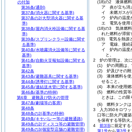
(18)の2
液体燃料
の付加
ア
炎が立ち消
第36条
(通則)
イ
未燃ガスが
第37条
(消火器に関する基準)
ウ
炉内の温度
第37条の2
(大型消火器に関する基
エ
電気を使用
準)
(18)の3
気体燃料
第38条
(屋内消火栓設備に関する基
れた燃料が滞留
準)
(19)
電気を熱源
第39条
(スプリンクラー設備に関す
ア
電線、接続
る基準)
イ
炉内の温度
第40条
(水噴霧消火設備等に関する
と。
基準)
2
炉の管理は、次
第41条
(自動火災報知設備に関する
(1)
炉の周囲は、
基準)
(2)
炉及びその附
第42条
(3)
液体燃料を使
第43条
(避難器具に関する基準)
せること。
第44条
(誘導灯に関する基準)
(4)
本来の使用燃
第45条
(連結送水管に関する基準)
(5)
燃料の性質等
第46条
(基準の特例)
ときは、この限
第6章
避難及び防火の管理
第47条
(劇場等の客席)
(6)
燃料タンクは
第48条
3
入力350キロワ
第48条の2
(基準の特例)
口等に防火戸
(建
第49条
(キヤバレー等の避難通路)
を保有する等防火
第49条の2
(ディスコ等の避難管理)
4
前3項
に規定する
第49条の3
(個室型店舗の避難管理)
第1号
から
第3号
ま