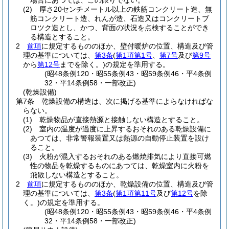
場合にあつては、この限りでない。
(2)
厚さ20センチメートル以上の鉄筋コンクリート造、無
筋コンクリート造、れんが造、石造又はコンクリートブ
ロツク造とし、かつ、背面の状況を点検することができ
る構造とすること。
2
前項
に規定するもののほか、壁付暖炉の位置、構造及び管
理の基準については、
第3条
(
第1項第1号
、
第7号
及び
第9号
から
第12号
までを除く。)
の規定を準用する。
(昭48条例120・昭55条例43・昭59条例46・平4条例
32・平14条例58・一部改正)
(乾燥設備)
第7条
乾燥設備の構造は、次に掲げる基準によらなければな
らない。
(1)
乾燥物品が直接熱源と接触しない構造とすること。
(2)
室内の温度が過度に上昇するおそれのある乾燥設備に
あつては、非常警報装置又は熱源の自動停止装置を設け
ること。
(3)
火粉が混入するおそれのある燃焼排気により直接可燃
性の物品を乾燥するものにあつては、乾燥室内に火粉を
飛散しない構造とすること。
2
前項
に規定するもののほか、乾燥設備の位置、構造及び管
理の基準については、
第3条
(
第1項第11号
及び
第12号
を除
く。)
の規定を準用する。
(昭48条例120・昭55条例43・昭59条例46・平4条例
32・平14条例58・一部改正)