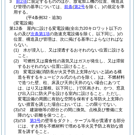
3
前2項
に規定するもののほか、放電加工機の位置、構造及
び管理の基準については、
前条
(
第2号
を除く。)
の規定を準
用する。
(平4条例32・追加)
(変電設備)
第12条
屋内に設ける変電設備
(全出力20キロワット以下の
もの及び
次条第1項
の急速充電設備を除く。以下同じ。)
の
位置、構造及び管理は、次に掲げる基準によらなければな
らない。
(1)
水が浸入し、又は浸透するおそれのない位置に設ける
こと。
(2)
可燃性又は腐食性の蒸気又はガスが発生し、又は滞留
するおそれのない位置に設けること。
(3)
変電設備
(消防長が火災予防上支障がないと認める構
造を有するキュービクル式のものを除く。)
は、不燃材料
で造つた壁、柱、床及び天井
(天井のない場合にあつて
は、はり又は屋根。以下同じ。)
で区画され、かつ、窓及
び出入口に防火戸を設ける室内に設けること。
ただし、
変電設備の周囲に有効な空間を保有する等防火上支障の
ない措置を講じた場合においては、この限りでない。
(3)の2
建築物等の部分との間に換気、点検及び整備に支
障のない距離を保つこと。
(3)の3
第3号
の壁等をダクト、ケーブル等が貫通する部分
には、すき間を不燃材料で埋める等火災予防上有効な措
置を講ずること。