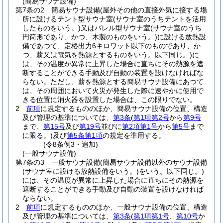
(簡易サウナ設備)
第7条の2
簡易サウナ設備
(屋外その他の直接外気に接する場
所に設けるテント型サウナ室
(サウナ室のうちテントを活用
したものをいう。)
又はバレル型サウナ室
(サウナ室のうち
円筒形であり、かつ、木製のものをいう。)
に設ける放熱設
備であつて、定格出力6キロワット以下のものであり、か
つ、薪又は電気を熱源とするものをいう。以下同じ。)
に
は、その温度が異常に上昇した場合に直ちにその熱源を遮
断することができる手動及び自動の装置を設けなければな
らない。
ただし、薪を熱源とする簡易サウナ設備にあつて
は、その周囲において火災が発生した際に速やかに使用で
きる位置に消火器を設置した場合は、この限りでない。
2
前項
に規定するもののほか、簡易サウナ設備の位置、構造
及び管理の基準については、
第3条
(
第1項第2号
から
第9号
まで、
第15号
及び
第19号
並びに
第2項第1号
から
第5号
まで
に限る。)
及び
第5条第1項
の規定を準用する。
(令8条例3・追加)
(一般サウナ設備)
第7条の3
一般サウナ設備
(簡易サウナ設備以外のサウナ設備
(サウナ室に設ける放熱設備をいう。)
をいう。以下同じ。)
には、その温度が異常に上昇した場合に直ちにその熱源を
遮断することができる手動及び自動の装置を設けなければ
ならない。
2
前項
に規定するもののほか、一般サウナ設備の位置、構造
及び管理の基準については、
第3条
(
第1項第1号
、
第10号
か