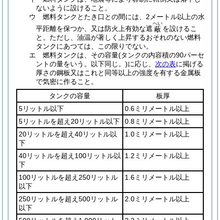
ないように設けること。
ウ
燃料タンクとたき口との間には、2メートル以上の水
へい
平距離を保つか、又は防火上有効な遮
を設けるこ
蔽
と。
ただし、油温が著しく上昇するおそれのない燃料
タンクにあつては、この限りでない。
エ
燃料タンクは、その容量
(タンクの内容積の90パーセ
ントの量をいう。以下同じ。)
に応じ、
次の表
に掲げる
厚さの鋼板又はこれと同等以上の強度を有する金属板
で気密に作ること。
タンクの容量
板厚
5リットル以下
0.6ミリメートル以上
5リットルを超え20リットル以下
0.8ミリメートル以上
20リットルを超え40リットル以
1.0ミリメートル以上
下
40リットルを超え100リットル以
1.2ミリメートル以上
下
100リットルを超え250リットル
1.6ミリメートル以上
以下
250リットルを超え500リットル
2.0ミリメートル以上
以下