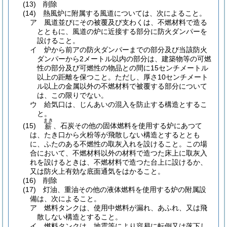
(13)
削除
(14)
熱風炉に附属する風道については、次によること。
ア
風道並びにその被覆及び支わくは、不燃材料で造る
とともに、風道の炉に近接する部分に防火ダンパーを
設けること。
イ
炉から前アの防火ダンパーまでの部分及び当該防火
ダンパーから2メートル以内の部分は、建築物等の可燃
性の部分及び可燃性の物品との間に15センチメートル
以上の距離を保つこと。
ただし、厚さ10センチメート
ル以上の金属以外の不燃材料で被覆する部分について
は、この限りでない。
ウ
給気口は、じんあいの混入を防止する構造とするこ
と。
まき
(15)
、石炭その他の固体燃料を使用する炉にあつて
薪
は、たき口から火粉等が飛散しない構造とするととも
に、ふたのある不燃性の取灰入れを設けること。
この場
合において、不燃材料以外の材料で造つた床上に取灰入
れを設けるときは、不燃材料で造つた台上に設けるか、
又は防火上有効な底面通気をはかること。
(16)
削除
(17)
灯油、重油その他の液体燃料を使用する炉の附属設
備は、次によること。
ア
燃料タンクは、使用中燃料が漏れ、あふれ、又は飛
散しない構造とすること。
イ
燃料タンクは、地震等により容易に転倒又は落下し