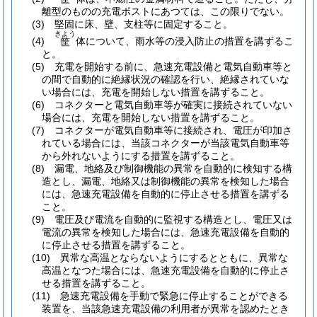
離型のものの充電ポストにあつては、この限りでない。
(3)
堅固に床、壁、支柱等に固定すること。
きよう
(4)
体について、雨水等の浸入防止の措置を講ずるこ
筐
と。
(5)
充電を開始する前に、急速充電設備と電気自動車等と
の間で自動的に絶縁状況の確認を行い、絶縁されていな
い場合には、充電を開始しない措置を講ずること。
(6)
コネクターと電気自動車等が確実に接続されていない
場合には、充電を開始しない措置を講ずること。
(7)
コネクターが電気自動車等に接続され、電圧が印加さ
れている場合には、当該コネクターが当該電気自動車等
から外れないようにする措置を講ずること。
(8)
漏電、地絡及び制御機能の異常を自動的に検知する構
造とし、漏電、地絡又は制御機能の異常を検知した場合
には、急速充電設備を自動的に停止させる措置を講ずる
こと。
(9)
電圧及び電流を自動的に監視する構造とし、電圧又は
電流の異常を検知した場合には、急速充電設備を自動的
に停止させる措置を講ずること。
(10)
異常な高温とならないようにするとともに、異常な
高温となつた場合には、急速充電設備を自動的に停止さ
せる措置を講ずること。
(11)
急速充電設備を手動で緊急に停止することができる
装置を、当該急速充電設備の利用者が異常を認めたとき