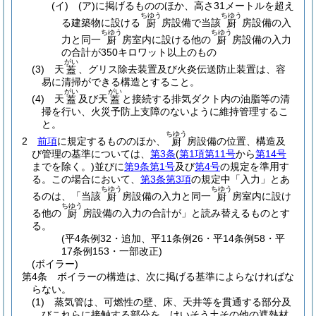
(イ)
(ア)
に掲げるもののほか、高さ31メートルを超え
ちゆう
ちゆう
る建築物に設ける
房設備で当該
房設備の入
厨
厨
ちゆう
ちゆう
力と同一
房室内に設ける他の
房設備の入力
厨
厨
の合計が350キロワット以上のもの
がい
(3)
天
、グリス除去装置及び火炎伝送防止装置は、容
蓋
易に清掃ができる構造とすること。
がい
がい
(4)
天
及び天
と接続する排気ダクト内の油脂等の清
蓋
蓋
掃を行い、火災予防上支障のないように維持管理するこ
と。
ちゆう
2
前項
に規定するもののほか、
房設備の位置、構造及
厨
び管理の基準については、
第3条
(
第1項第11号
から
第14号
までを除く。)
並びに
第9条第1号
及び
第4号
の規定を準用す
る。
この場合において、
第3条第3項
の規定中「入力」とあ
ちゆう
ちゆう
るのは、「当該
房設備の入力と同一
房室内に設け
厨
厨
ちゆう
る他の
房設備の入力の合計が」と読み替えるものとす
厨
る。
(平4条例32・追加、平11条例26・平14条例58・平
17条例153・一部改正)
(ボイラー)
第4条
ボイラーの構造は、次に掲げる基準によらなければな
らない。
(1)
蒸気管は、可燃性の壁、床、天井等を貫通する部分及
びこれらに接触する部分を、けいそう土その他の遮熱材