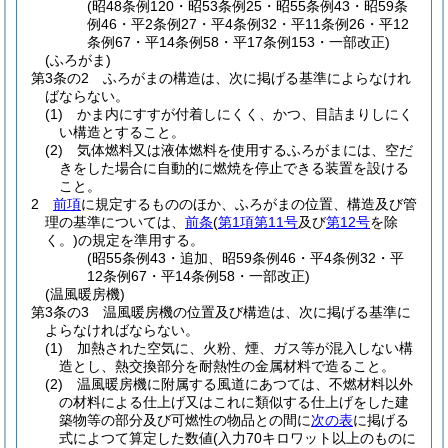
(昭48条例120・昭53条例25・昭55条例43・昭59条
例46・平2条例27・平4条例32・平11条例26・平12
条例67・平14条例58・平17条例153・一部改正)
(ふろがま)
第3条の2
ふろがまの構造は、次に掲げる基準によらなけれ
ばならない。
(1)
かま内にすすが付着しにくく、かつ、目詰まりしにく
い構造とすること。
(2)
気体燃料又は液体燃料を使用するふろがまには、空だ
きをした場合に自動的に燃焼を停止できる装置を設ける
こと。
2
前項
に規定するもののほか、ふろがまの位置、構造及び管
理の基準については、
前条
(
第1項第11号
及び
第12号
を除
く。)
の規定を準用する。
(昭55条例43・追加、昭59条例46・平4条例32・平
12条例67・平14条例58・一部改正)
(温風暖房機)
第3条の3
温風暖房機の位置及び構造は、次に掲げる基準に
よらなければならない。
(1)
加熱された空気に、火粉、煙、ガス等が混入しない構
造とし、熱交換部分を耐熱性の金属材料で造ること。
(2)
温風暖房機に附属する風道にあつては、不燃材料以外
の材料による仕上げ又はこれに類似する仕上げをした建
築物等の部分及び可燃性の物品との間に
次の表
に掲げる
式によつて算定した数値
(入力70キロワット以上のものに