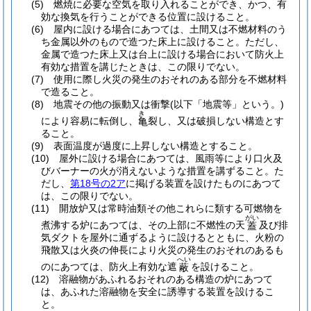
(5)
燃焼に必要な空気を取り入れることができ、かつ、有
効な換気を行うことができる位置に設けること。
(6)
屋内に設ける場合にあつては、土間又は不燃材料のう
ち金属以外のもので造つた床上に設けること。
ただし、
金属で造つた床上又は台上に設ける場合において防火上
有効な措置を講じたときは、この限りでない。
(7)
使用に際し火災の発生のおそれのある部分を不燃材料
で造ること。
(8)
地震その他の振動又は衝撃
(以下「地震等」という。)
き
により容易に転倒し、
裂し、又は破損しない構造とす
亀
ること。
(9)
表面温度が過度に上昇しない構造とすること。
(10)
屋外に設ける場合にあつては、風雨等により口火及
びバーナーの火が消えないような措置を講ずること。
た
だし、
第18号の2ア
に掲げる装置を設けたものにあつて
は、この限りでない。
(11)
開放炉又は常時油類その他これらに類する可燃物を
がい
煮沸する炉にあつては、その上部に不燃性の天
及び排
蓋
気ダクトを屋外に通ずるように設けるとともに、火粉の
飛散又は火炎の伸長により火災の発生のおそれのあるも
へい
のにあつては、防火上有効な遮
を設けること。
蔽
(12)
溶融物があふれるおそれのある構造の炉にあつて
は、あふれた溶融物を安全に誘導する装置を設けるこ
と。