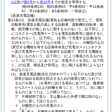
の2
及び
第5号
から
第10号
までの規定を準用する。
(昭48条例120・昭55条例43・平4条例32・平12条例
67・平24条例52・令5条例38・一部改正)
(急速充電設備)
第12条の2
急速充電設備
(電気を設備内部で変圧して、電気
自動車等
(電気を動力源とする自動車、原動機付自転車、船
舶、航空機その他これらに類するものをいう。以下同じ。)
にコネクター
(充電用ケーブルを電気自動車等に接続するた
めのものをいう。以下同じ。)
を用いて充電する設備
(全出
力20キロワット以下のものを除く。)
をいい、分離型のもの
(変圧する機能を有する設備本体及び充電ポスト
(コネクタ
ー及び充電用ケーブルを収納する設備で、変圧する機能を
有しないものをいう。以下同じ。)
により構成されるものを
いう。以下同じ。)
にあつては、充電ポストを含む。以下同
じ。)
の位置、構造及び管理は、次に掲げる基準によらなけ
ればならない。
(1)
急速充電設備
(全出力50キロワット以下のもの及び消
防長が認める延焼を防止するための措置が講じられてい
るものを除く。)
を屋外に設ける場合にあつては、建築物
から3メートル以上の距離を保つこと。
ただし、次に掲げ
るものにあつては、この限りでない。
ア
不燃材料で造り、又は覆われた外壁で開口部のない
ものに面して設けるもの
イ
分離型のものの充電ポスト
きょう
(2)
体は、不燃性の金属材料で造ること。
ただし、分
筐