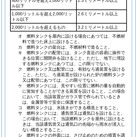
500リットルを超え1,000リット
2.3ミリメートル以上
ル以下
1,000リットルを超え2,000リッ
2.6ミリメートル以上
トル以下
2,000リットルを超えるもの
3.2ミリメートル以上
オ
燃料タンクを屋内に設ける場合にあつては、不燃材
料で造つた床上に設けること。
カ
燃料タンクの架台は、不燃材料で造ること。
キ
燃料タンクの配管には、タンク直近の容易に操作で
きる位置に開閉弁を設けること。
ただし、地下に埋設
する燃料タンクにあつては、この限りでない。
ク
燃料タンク又は配管には、有効なろ過装置を設ける
こと。
ただし、ろ過装置が設けられた炉の燃料タンク
又は配管にあつては、この限りでない。
ケ
燃料タンクには、見やすい位置に燃料の量を自動的
に覚知することができる装置を設けること。
この場合
において、当該装置がガラス管で作られているとき
は、金属管等で安全に保護すること。
コ
燃料タンクは、水抜きができる構造とすること。
サ
燃料タンクには、通気管又は通気口を設けること。
この場合において、当該燃料タンクを屋外に設けると
きは、当該通気管又は通気口の先端から雨水が浸入し
ない構造とすること。
シ
燃料タンクの外面には、さび止めのための措置を講