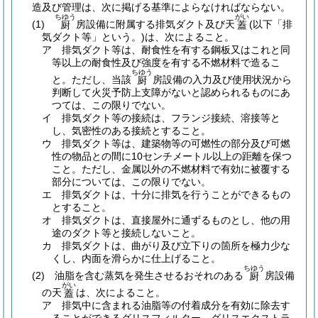
造及び管理は、次に掲げる基準によらなければならない。
ちゆう
がい
(1)
房設備に附属する排気ダクト及び天
(以下「排
厨
蓋
気ダクト等」という。)
は、次によること。
ア
排気ダクト等は、耐食性を有する鋼板又はこれと同
等以上の耐食性及び強度を有する不燃材料で造るこ
ちゆう
と。
ただし、当該
房設備の入力及び使用状況から
厨
判断して火災予防上支障がないと認められるものにあ
つては、この限りでない。
イ
排気ダクト等の接続は、フランジ接続、溶接等と
し、気密性のある接続とすること。
ウ
排気ダクト等は、建築物等の可燃性の部分及び可燃
性の物品との間に10センチメートル以上の距離を保つ
こと。
ただし、金属以外の不燃材料で有効に被覆する
部分については、この限りでない。
エ
排気ダクトは、十分に排気を行うことができるもの
とすること。
オ
排気ダクトは、直接屋外に通ずるものとし、他の用
途のダクト等と接続しないこと。
カ
排気ダクトは、曲がり及び立下りの箇所を極力少な
くし、内面を滑らかに仕上げること。
ちゆう
(2)
油脂を含む蒸気を発生させるおそれのある
房設備
厨
がい
の天
は、次によること。
蓋
ア
排気中に含まれる油脂等の付着成分を有効に除去す