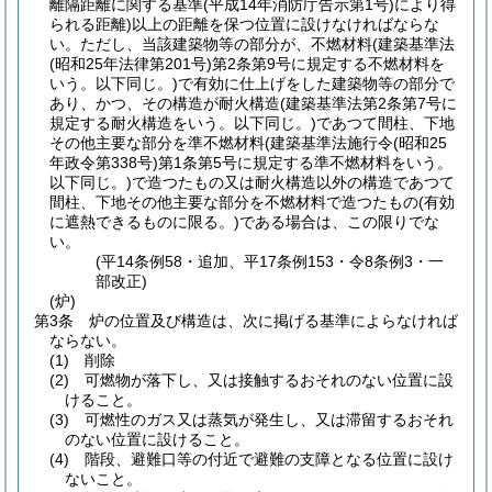
離隔距離に関する基準
(平成14年消防庁告示第1号)
により得
られる距離)
以上の距離を保つ位置に設けなければならな
い。
ただし、当該建築物等の部分が、不燃材料
(建築基準法
(昭和25年法律第201号)
第2条第9号に規定する不燃材料を
いう。以下同じ。)
で有効に仕上げをした建築物等の部分で
あり、かつ、その構造が耐火構造
(建築基準法第2条第7号に
規定する耐火構造をいう。以下同じ。)
であつて間柱、下地
その他主要な部分を準不燃材料
(建築基準法施行令
(昭和25
年政令第338号)
第1条第5号に規定する準不燃材料をいう。
以下同じ。)
で造つたもの又は耐火構造以外の構造であつて
間柱、下地その他主要な部分を不燃材料で造つたもの
(有効
に遮熱できるものに限る。)
である場合は、この限りでな
い。
(平14条例58・追加、平17条例153・令8条例3・一
部改正)
(炉)
第3条
炉の位置及び構造は、次に掲げる基準によらなければ
ならない。
(1)
削除
(2)
可燃物が落下し、又は接触するおそれのない位置に設
けること。
(3)
可燃性のガス又は蒸気が発生し、又は滞留するおそれ
のない位置に設けること。
(4)
階段、避難口等の付近で避難の支障となる位置に設け
ないこと。