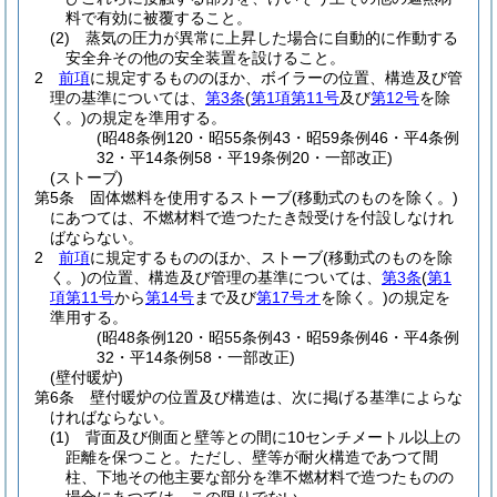
料で有効に被覆すること。
(2)
蒸気の圧力が異常に上昇した場合に自動的に作動する
安全弁その他の安全装置を設けること。
2
前項
に規定するもののほか、ボイラーの位置、構造及び管
理の基準については、
第3条
(
第1項第11号
及び
第12号
を除
く。)
の規定を準用する。
(昭48条例120・昭55条例43・昭59条例46・平4条例
32・平14条例58・平19条例20・一部改正)
(ストーブ)
第5条
固体燃料を使用するストーブ
(移動式のものを除く。)
にあつては、不燃材料で造つたたき殻受けを付設しなけれ
ばならない。
2
前項
に規定するもののほか、ストーブ
(移動式のものを除
く。)
の位置、構造及び管理の基準については、
第3条
(
第1
項第11号
から
第14号
まで及び
第17号オ
を除く。)
の規定を
準用する。
(昭48条例120・昭55条例43・昭59条例46・平4条例
32・平14条例58・一部改正)
(壁付暖炉)
第6条
壁付暖炉の位置及び構造は、次に掲げる基準によらな
ければならない。
(1)
背面及び側面と壁等との間に10センチメートル以上の
距離を保つこと。
ただし、壁等が耐火構造であつて間
柱、下地その他主要な部分を準不燃材料で造つたものの