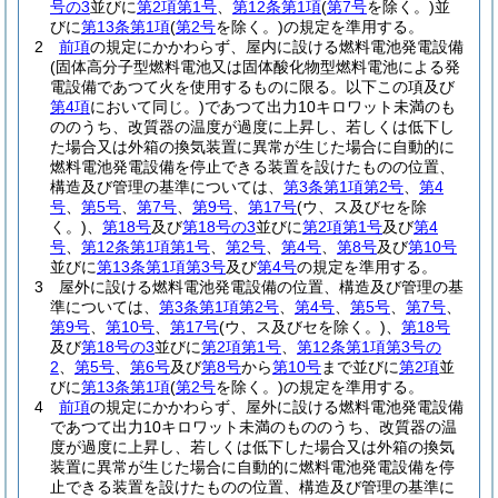
号の3
並びに
第2項第1号
、
第12条第1項
(
第7号
を除く。)
並
びに
第13条第1項
(
第2号
を除く。)
の規定を準用する。
2
前項
の規定にかかわらず、屋内に設ける燃料電池発電設備
(固体高分子型燃料電池又は固体酸化物型燃料電池による発
電設備であつて火を使用するものに限る。以下この項及び
第4項
において同じ。)
であつて出力10キロワット未満のも
ののうち、改質器の温度が過度に上昇し、若しくは低下し
た場合又は外箱の換気装置に異常が生じた場合に自動的に
燃料電池発電設備を停止できる装置を設けたものの位置、
構造及び管理の基準については、
第3条第1項第2号
、
第4
号
、
第5号
、
第7号
、
第9号
、
第17号
(ウ、ス及びセを除
く。)
、
第18号
及び
第18号の3
並びに
第2項第1号
及び
第4
号
、
第12条第1項第1号
、
第2号
、
第4号
、
第8号
及び
第10号
並びに
第13条第1項第3号
及び
第4号
の規定を準用する。
3
屋外に設ける燃料電池発電設備の位置、構造及び管理の基
準については、
第3条第1項第2号
、
第4号
、
第5号
、
第7号
、
第9号
、
第10号
、
第17号
(ウ、ス及びセを除く。)
、
第18号
及び
第18号の3
並びに
第2項第1号
、
第12条第1項第3号の
2
、
第5号
、
第6号
及び
第8号
から
第10号
まで並びに
第2項
並
びに
第13条第1項
(
第2号
を除く。)
の規定を準用する。
4
前項
の規定にかかわらず、屋外に設ける燃料電池発電設備
であつて出力10キロワット未満のもののうち、改質器の温
度が過度に上昇し、若しくは低下した場合又は外箱の換気
装置に異常が生じた場合に自動的に燃料電池発電設備を停
止できる装置を設けたものの位置、構造及び管理の基準に