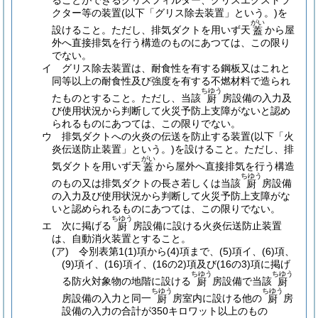
ることができるグリスフィルター、グリスエクストラ
クター等の装置
(以下「グリス除去装置」という。)
を
がい
設けること。
ただし、排気ダクトを用いず天
から屋
蓋
外へ直接排気を行う構造のものにあつては、この限り
でない。
イ
グリス除去装置は、耐食性を有する鋼板又はこれと
同等以上の耐食性及び強度を有する不燃材料で造られ
ちゆう
たものとすること。
ただし、当該
房設備の入力及
厨
び使用状況から判断して火災予防上支障がないと認め
られるものにあつては、この限りでない。
ウ
排気ダクトへの火炎の伝送を防止する装置
(以下「火
炎伝送防止装置」という。)
を設けること。
ただし、排
がい
気ダクトを用いず天
から屋外へ直接排気を行う構造
蓋
ちゆう
のもの又は排気ダクトの長さ若しくは当該
房設備
厨
の入力及び使用状況から判断して火災予防上支障がな
いと認められるものにあつては、この限りでない。
ちゆう
エ
次に掲げる
房設備に設ける火炎伝送防止装置
厨
は、自動消火装置とすること。
(ア)
令別表第1
(1)
項から
(4)
項まで、
(5)
項イ、
(6)
項、
(9)
項イ、
(16)
項イ、
(16の2)
項及び
(16の3)
項に掲げ
ちゆう
ちゆう
る防火対象物の地階に設ける
房設備で当該
厨
厨
ちゆう
ちゆう
房設備の入力と同一
房室内に設ける他の
房
厨
厨
設備の入力の合計が350キロワット以上のもの