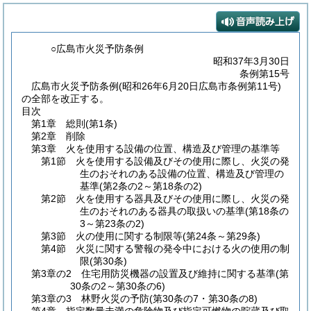
○広島市火災予防条例
昭和37年3月30日
条例第15号
広島市火災予防条例(昭和26年6月20日広島市条例第11号)
の全部を改正する。
目次
第1章
総則
(第1条)
第2章
削除
第3章
火を使用する設備の位置、構造及び管理の基準等
第1節
火を使用する設備及びその使用に際し、火災の発
生のおそれのある設備の位置、構造及び管理の
基準
(第2条の2～第18条の2)
第2節
火を使用する器具及びその使用に際し、火災の発
生のおそれのある器具の取扱いの基準
(第18条の
3～第23条の2)
第3節
火の使用に関する制限等
(第24条～第29条)
第4節
火災に関する警報の発令中における火の使用の制
限
(第30条)
第3章の2
住宅用防災機器の設置及び維持に関する基準
(第
30条の2～第30条の6)
第3章の3
林野火災の予防
(第30条の7・第30条の8)