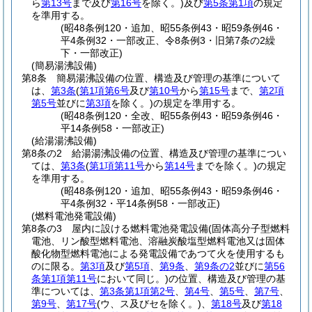
ら
第13号
まで及び
第16号
を除く。)
及び
第5条第1項
の規定
を準用する。
(昭48条例120・追加、昭55条例43・昭59条例46・
平4条例32・一部改正、令8条例3・旧第7条の2繰
下・一部改正)
(簡易湯沸設備)
第8条
簡易湯沸設備の位置、構造及び管理の基準について
は、
第3条
(
第1項第6号
及び
第10号
から
第15号
まで、
第2項
第5号
並びに
第3項
を除く。)
の規定を準用する。
(昭48条例120・全改、昭55条例43・昭59条例46・
平14条例58・一部改正)
(給湯湯沸設備)
第8条の2
給湯湯沸設備の位置、構造及び管理の基準につい
ては、
第3条
(
第1項第11号
から
第14号
までを除く。)
の規定
を準用する。
(昭48条例120・追加、昭55条例43・昭59条例46・
平4条例32・平14条例58・一部改正)
(燃料電池発電設備)
第8条の3
屋内に設ける燃料電池発電設備
(固体高分子型燃料
電池、リン酸型燃料電池、溶融炭酸塩型燃料電池又は固体
酸化物型燃料電池による発電設備であつて火を使用するも
のに限る。
第3項
及び
第5項
、
第9条
、
第9条の2
並びに
第56
条第1項第11号
において同じ。)
の位置、構造及び管理の基
準については、
第3条第1項第2号
、
第4号
、
第5号
、
第7号
、
第9号
、
第17号
(ウ、ス及びセを除く。)
、
第18号
及び
第18