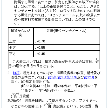
附属する風道にあつては、算定した数値が15以下の場合
は、15とする。)
以上の距離を保つこと。
ただし、厚さ2
センチメートル以上
(入力70キロワット以上のものに附属
する風道にあつては、10センチメートル以上)
の金属以外
の不燃材料で被覆する部分については、この限りでな
い。
風道からの方
距離
(単位センチメートル)
向
上方
L×0.70
側方
L×0.55
下方
L×0.45
く
この表においてLは、風道の断面が円形の場合は直径、
矩
形の場合は長辺の長さとする。
2
前項
に規定するもののほか、温風暖房機の位置、構造及び
管理の基準については、
第3条
(
第1項第11号
及び
第12号
を
除く。)
の規定を準用する。
(昭55条例43・追加、昭59条例46・平4条例32・平
11条例26・平14条例58・一部改正)
ちゆう
(
房設備)
厨
第3条の4
調理を目的として使用するレンジ、フライヤー、
ちゆう
かまど等の設備
(以下「
房設備」という。)
の位置、構
厨