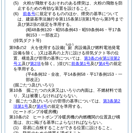
(5)
火粉が飛散するおそれのある煙突は、火粉の飛散を防
止するための有効な装置を設けること。
(6)
前各号
に規定するもののほか、煙突の基準について
は、建築基準法施行令第115条第1項第1号から第3号まで
及び第2項の規定を準用する。
(昭48条例120・昭55条例43・昭59条例46・平17条
例153・一部改正)
(排気ダクト等)
ちゆう
第9条の2
火を使用する設備
(
房設備及び燃料電池発電
厨
設備を除く。)
又は器具の上方に設ける排気ダクト等の位
置、構造及び管理の基準については、
第3条の4
(
第1項第2
号エ
及び
第2項
を除く。)
並びに
前条第1号
及び
第4号
の規定
を準用する。
(平4条例32・全改、平14条例58・平17条例153・一
部改正)
(掘ごたつ及びいろり)
第10条
掘ごたつの火床又はいろりの内面は、不燃材料で造
り、又は被覆しなければならない。
2
掘ごたつ及びいろりの管理の基準については、
第3条第2
項第1号
及び
第4号
の規定を準用する。
(ヒートポンプ冷暖房機)
第10条の2
ヒートポンプ冷暖房機の内燃機関の位置及び構
造は、次に掲げる基準によらなければならない。
(1)
容易に点検することができる位置に設けること。