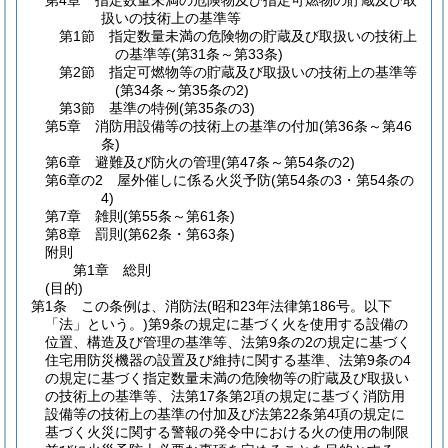
第4章
指定数量未満の危険物及び指定可燃物の貯蔵及び取
扱いの技術上の基準等
第1節
指定数量未満の危険物の貯蔵及び取扱いの技術上
の基準等
(第31条～第33条)
第2節
指定可燃物等の貯蔵及び取扱いの技術上の基準等
(第34条～第35条の2)
第3節
基準の特例
(第35条の3)
第5章
消防用設備等の技術上の基準の付加
(第36条～第46
条)
第6章
避難及び防火の管理
(第47条～第54条の2)
第6章の2
屋外催しに係る火災予防
(第54条の3・第54条の
4)
第7章
雑則
(第55条～第61条)
第8章
罰則
(第62条・第63条)
附則
第1章
総則
(目的)
第1条
この条例は、消防法
(昭和23年法律第186号。以下
「法」という。)
第9条の規定に基づく火を使用する設備の
位置、構造及び管理の基準等、法第9条の2の規定に基づく
住宅用防災機器の設置及び維持に関する基準、法第9条の4
の規定に基づく指定数量未満の危険物等の貯蔵及び取扱い
の技術上の基準等、法第17条第2項の規定に基づく消防用
設備等の技術上の基準の付加及び法第22条第4項の規定に
基づく火災に関する警報の発令中における火の使用の制限