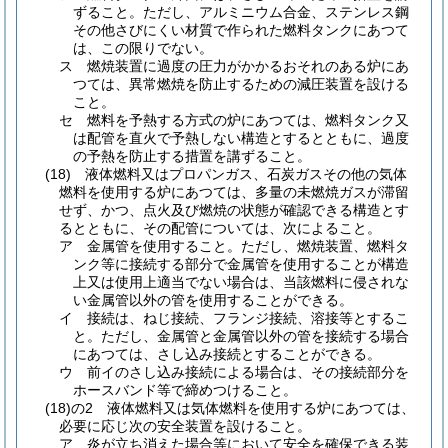
ずること。
ただし、アルミニウム合金、ステンレス鋼
その他さびにくい材質で作られた燃料タンクにあつて
は、この限りでない。
ス
燃焼装置に過度の圧力がかかるおそれのある炉にあ
つては、異常燃焼を防止するための減圧装置を設ける
こと。
セ
燃料を予熱する方式の炉にあつては、燃料タンク又
は配管を直火で予熱しない構造とするとともに、過度
の予熱を防止する措置を講ずること。
(18)
液体燃料又はプロパンガス、石炭ガスその他の気体
燃料を使用する炉にあつては、多量の未燃焼ガスが滞留
せず、かつ、点火及び燃焼の状態が確認できる構造とす
るとともに、その配管については、次によること。
ア
金属管を使用すること。
ただし、燃焼装置、燃料タ
ンク等に接続する部分で金属管を使用することが構造
上又は使用上適当でない場合は、当該燃料に侵されな
い金属管以外の管を使用することができる。
イ
接続は、ねじ接続、フランジ接続、溶接等とするこ
と。
ただし、金属管と金属管以外の管を接続する場合
にあつては、さし込み接続とすることができる。
ウ
前イのさし込み接続による場合は、その接続部分を
ホースバンド等で締めつけること。
(18)の2
液体燃料又は気体燃料を使用する炉にあつては、
必要に応じ次の安全装置を設けること。
ア
炎が立ち消えた場合等において安全を確保できる装