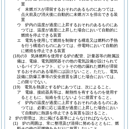
置
イ
未燃ガスが滞留するおそれのあるものにあつては、
点火前及び消火後に自動的に未燃ガスを排出できる装
置
ウ
炉内の温度が過度に上昇するおそれのあるものにあ
つては、温度が過度に上昇した場合において自動的に
燃焼を停止できる装置
エ
電気を使用して燃焼を制御する構造又は燃料の予熱
を行う構造のものにあつては、停電時において自動的
に燃焼を停止できる装置
(18)の3
気体燃料を使用する炉の配管、計量器等の附属設
備は、電線、電気開閉器その他の電気設備が設けられて
いるパイプシャフト、ピットその他の漏れた燃料が滞留
するおそれのある場所には設けないこと。
ただし、電気
設備に防爆工事等の安全措置を講じた場合においては、
この限りでない。
(19)
電気を熱源とする炉にあつては、次によること。
ア
電線、接続器具等は、耐熱性を有するものを使用す
るとともに、短絡を生じないように措置すること。
イ
炉内の温度が過度に上昇するおそれのあるものにあ
つては、必要に応じ温度が過度に上昇した場合におい
て自動的に熱源を停止できる装置を設けること。
2
炉の管理は、次に掲げる基準によらなければならない。
(1)
炉の周囲は、常に整理及び清掃に努めるとともに、燃
料その他の可燃物をみだりに放置しないこと。