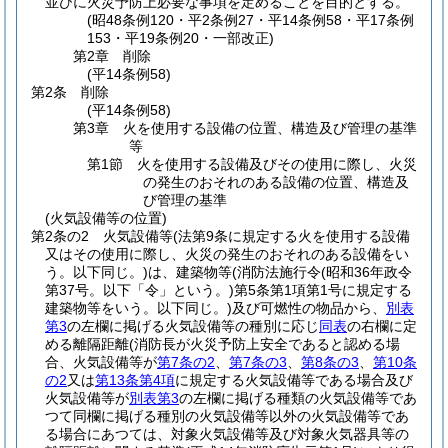
並びに火災予防上必要な事項を定めることを目的とする。
(昭48条例120・平2条例27・平14条例58・平17条例
153・平19条例20・一部改正)
第2章
削除
(平14条例58)
第2条
削除
(平14条例58)
第3章
火を使用する設備の位置、構造及び管理の基準
等
第1節
火を使用する設備及びその使用に際し、火災
の発生のおそれのある設備の位置、構造及
び管理の基準
(火気設備等の位置)
第2条の2
火気設備等
(法第9条に規定する火を使用する設備
又はその使用に際し、火災の発生のおそれのある設備をい
う。以下同じ。)
は、建築物等
(消防法施行令
(昭和36年政令
第37号。以下「令」という。)
第5条第1項第1号に規定する
建築物等をいう。以下同じ。)
及び可燃性の物品から、
別表
第3
の左欄に掲げる火気設備等の種別に応じ
同表
の右欄に定
める離隔距離
(消防長が火災予防上安全であると認める場
合、火気設備等が
第7条の2
、
第7条の3
、
第8条の3
、
第10条
の2
又は
第13条第4項
に規定する火気設備等である場合及び
火気設備等が
別表第3
の左欄に掲げる種類の火気設備等であ
つて同欄に掲げる種別の火気設備等以外の火気設備等であ
る場合にあつては、対象火気設備等及び対象火気器具等の