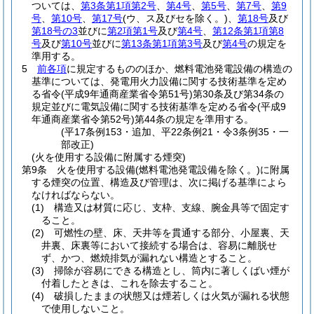
ついては、
第3条第1項第2号
、
第4号
、
第5号
、
第7号
、
第9
号
、
第10号
、
第17号
(ウ、ス及びセを除く。)
、
第18号
及び
第18号の3
並びに
第2項第1号
及び
第4号
、
第12条第1項第8
号
及び
第10号
並びに
第13条第1項第3号
及び
第4号
の規定を
準用する。
5
前各項
に規定するもののほか、燃料電池発電設備の構造の
基準については、発電用火力設備に関する技術基準を定め
る省令
(平成9年通商産業省令第51号)
第30条及び第34条の
規定並びに電気設備に関する技術基準を定める省令
(平成9
年通商産業省令第52号)
第44条の規定を準用する。
(平17条例153・追加、平22条例21・令3条例35・一
部改正)
(火を使用する設備に附属する煙突)
第9条
火を使用する設備
(燃料電池発電設備を除く。)
に附属
する煙突の位置、構造及び管理は、次に掲げる基準によら
なければならない。
(1)
構造又は材質に応じ、支枠、支線、腕金具等で固定す
ること。
(2)
可燃性の壁、床、天井等を貫通する部分、小屋裏、天
井裏、床裏等において接続する場合は、容易に離脱せ
ず、かつ、燃焼排気が漏れない構造とすること。
(3)
掃除が容易にできる構造とし、筒内に著しくばい煙が
付着したときは、これを除去すること。
(4)
破損したままの状態又は煙若しくは火気が漏れる状態
で使用しないこと。