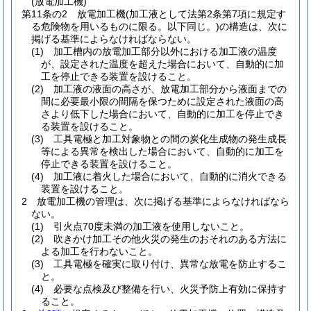
(放電加工機)
第11条の2
放電加工機
(加工液として法第2条第7項に規定す
る危険物を用いるものに限る。以下同じ。)
の構造は、次に
掲げる基準によらなければならない。
(1)
加工槽内の放電加工部分以外における加工液の温度
が、設定された温度を超えた場合において、自動的に加
工を停止できる装置を設けること。
(2)
加工液の液面の高さが、放電加工部分から液面までの
間に必要最小限の間隔を保つために設定された液面の高
さより低下した場合において、自動的に加工を停止でき
る装置を設けること。
(3)
工具電極と加工対象物との間の炭化生成物の発生成長
等による異常を検出した場合において、自動的に加工を
停止できる装置を設けること。
(4)
加工液に着火した場合において、自動的に消火できる
装置を設けること。
2
放電加工機の管理は、次に掲げる基準によらなければなら
ない。
(1)
引火点70度未満の加工液を使用しないこと。
(2)
吹きかけ加工その他火災の発生のおそれのある方法に
よる加工を行わないこと。
(3)
工具電極を確実に取り付け、異常な放電を防止するこ
と。
(4)
必要な点検及び整備を行い、火災予防上有効に保持す
ること。