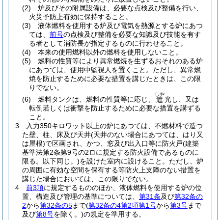
(2)
炉及びその附属設備は、必要な点検及び整備を行い、
火災予防上有効に保持すること。
(3)
液体燃料を使用する炉及び電気を熱源とする炉にあつ
ては、
前号
の点検及び整備を必要な知識及び技能を有す
る者として消防長が指定するものに行わせること。
(4)
本来の使用燃料以外の燃料を使用しないこと。
(5)
燃料の性質等により異常燃焼を生ずるおそれのある炉
にあつては、使用中監視人を置くこと。
ただし、異常燃
焼を防止するために必要な措置を講じたときは、この限
りでない。
しや
(6)
燃料タンクは、燃料の性質等に応じ、
光し、又は
遮
転倒若しくは衝撃を防止するために必要な措置を講ずる
こと。
3
入力350キロワット以上の炉にあつては、不燃材料で造つ
た壁、柱、床及び天井
(天井のない場合にあつては、はり又
は屋根)
で区画され、かつ、窓及び出入口等に防火戸
(建築
基準法第2条第9号の2ロに規定する防火設備であるものに
限る。以下同じ。)
を設けた室内に設けること。
ただし、炉
の周囲に有効な空間を保有する等防火上支障のない措置を
講じた場合においては、この限りでない。
4
前3項
に規定するもののほか、液体燃料を使用する炉の位
置、構造及び管理の基準については、
第31条
及び
第32条の
2
から
第32条の5
まで
(
第32条の4第2項第1号
から
第3号
まで
及び
第8号
を除く。)
の規定を準用する。