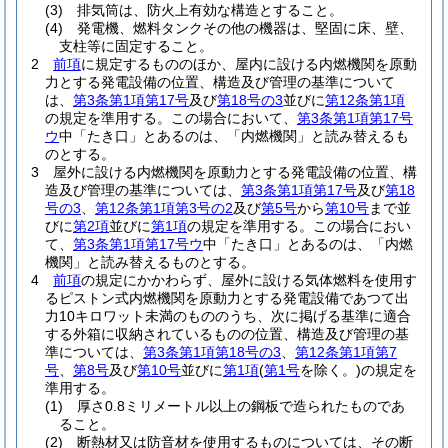
(3)
排気筒は、防火上有効な構造とすること。
(4)
発電機、燃料タンクその他の機器は、堅固に床、壁、
支柱等に固定すること。
2
前項
に規定するもののほか、屋内に設ける内燃機関を原動
力とする発電設備の位置、構造及び管理の基準について
は、
第3条第1項第17号
及び
第18号の3
並びに
第12条第1項
の規定を準用する。
この場合において、
第3条第1項第17号
ウ
中「たき口」とあるのは、「内燃機関」と読み替えるも
のとする。
3
屋外に設ける内燃機関を原動力とする発電設備の位置、構
造及び管理の基準については、
第3条第1項第17号
及び
第18
号の3
、
第12条第1項第3号の2
及び
第5号
から
第10号
まで並
びに
第2項
並びに
第1項
の規定を準用する。
この場合におい
て、
第3条第1項第17号ウ
中「たき口」とあるのは、「内燃
機関」と読み替えるものとする。
4
前項
の規定にかかわらず、屋外に設ける気体燃料を使用す
るピストン式内燃機関を原動力とする発電設備であつて出
力10キロワット未満のもののうち、次に掲げる基準に適合
する外箱に収納されているものの位置、構造及び管理の基
準については、
第3条第1項第18号の3
、
第12条第1項第7
号
、
第8号
及び
第10号
並びに
第1項
(
第1号
を除く。)
の規定を
準用する。
(1)
厚さ0.8ミリメートル以上の鋼板で造られたものであ
ること。
(2)
断熱材又は防音材を使用するものについては、その断