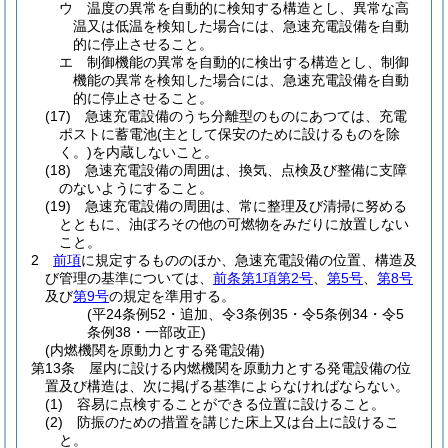
ウ
温度の異常を自動的に検知する構造とし、異常な高
温又は低温を検知した場合には、急速充電設備を自動
的に停止させること。
エ
制御機能の異常を自動的に検出する構造とし、制御
機能の異常を検知した場合には、急速充電設備を自動
的に停止させること。
(17)
急速充電設備のうち分離型のものにあつては、充電
ポストに蓄電池
(主として保安のために設けるものを除
く。)
を内蔵しないこと。
(18)
急速充電設備の周囲は、換気、点検及び整備に支障
のないようにすること。
(19)
急速充電設備の周囲は、常に整理及び清掃に努める
とともに、油ぼろその他の可燃物をみだりに放置しない
こと。
2
前項
に規定するもののほか、急速充電設備の位置、構造及
び管理の基準については、
前条第1項第2号
、
第5号
、
第8号
及び
第9号
の規定を準用する。
(平24条例52・追加、令3条例35・令5条例34・令5
条例38・一部改正)
(内燃機関を原動力とする発電設備)
第13条
屋内に設ける内燃機関を原動力とする発電設備の位
置及び構造は、次に掲げる基準によらなければならない。
(1)
容易に点検することができる位置に設けること。
(2)
防振のための措置を講じた床上又は台上に設けるこ
と。