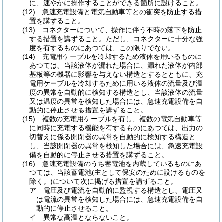
に、速やかに操作することができる箇所に設けること。
(12)
急速充電設備と電気自動車等との衝突を防止する措
置を講ずること。
(13)
コネクターについて、操作に伴う不時の落下を防止
する措置を講ずること。
ただし、コネクターに十分な強
度を有するものにあつては、この限りでない。
(14)
充電用ケーブルを冷却するため液体を用いるものに
あつては、当該液体が漏れた場合に、漏れた液体が内部
基板等の機器に影響を与えない構造とするとともに、充
電用ケーブルを冷却するために用いる液体の流量及び温
度の異常を自動的に検知する構造とし、当該液体の流量
又は温度の異常を検知した場合には、急速充電設備を自
動的に停止させる措置を講ずること。
(15)
複数の充電用ケーブルを有し、複数の電気自動車等
に同時に充電する機能を有するものにあつては、出力の
切替えに係る開閉器の異常を自動的に検知する構造と
し、当該開閉器の異常を検知した場合には、急速充電設
備を自動的に停止させる措置を講ずること。
(16)
急速充電設備のうち蓄電池を内蔵しているものにあ
つては、当該蓄電池
(主として保安のために設けるものを
除く。)
について次に掲げる措置を講ずること。
ア
電圧及び電流を自動的に監視する構造とし、電圧又
は電流の異常を検知した場合には、急速充電設備を自
動的に停止させること。
イ
異常な高温とならないこと。