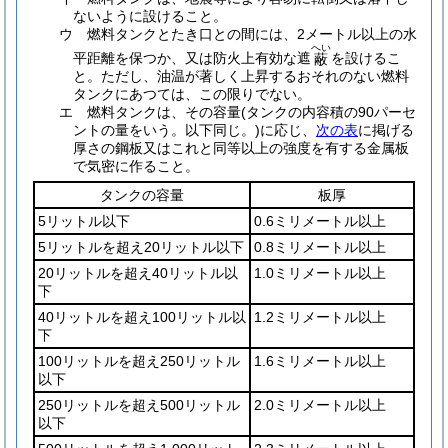
ないように設けること。
ウ
燃料タンクとたき口との間には、2メートル以上の水
へい
平距離を保つか、又は防火上有効な遮
を設けるこ
蔽
と。
ただし、油温が著しく上昇するおそれのない燃料
タンクにあつては、この限りでない。
エ
燃料タンクは、その容量
(タンクの内容積の90パーセ
ントの量をいう。以下同じ。)
に応じ、
次の表
に掲げる
厚さの鋼板又はこれと同等以上の強度を有する金属板
で気密に作ること。
タンクの容量
板厚
5リットル以下
0.6ミリメートル以上
5リットルを超え20リットル以下
0.8ミリメートル以上
20リットルを超え40リットル以
1.0ミリメートル以上
下
40リットルを超え100リットル以
1.2ミリメートル以上
下
100リットルを超え250リットル
1.6ミリメートル以上
以下
250リットルを超え500リットル
2.0ミリメートル以上
以下