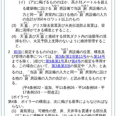
(イ)
(ア)
に掲げるもののほか、高さ31メートルを超え
ちゆう
ちゆう
る建築物に設ける
房設備で当該
房設備の入
厨
厨
ちゆう
ちゆう
力と同一
房室内に設ける他の
房設備の入力
厨
厨
の合計が350キロワット以上のもの
がい
(3)
天
、グリス除去装置及び火炎伝送防止装置は、容
蓋
易に清掃ができる構造とすること。
がい
がい
(4)
天
及び天
と接続する排気ダクト内の油脂等の清
蓋
蓋
掃を行い、火災予防上支障のないように維持管理するこ
と。
ちゆう
2
前項
に規定するもののほか、
房設備の位置、構造及
厨
び管理の基準については、
第3条
(
第1項第11号
から
第14号
までを除く。)
並びに
第9条第1号
及び
第4号
の規定を準用す
る。
この場合において、
第3条第3項
の規定中「入力」とあ
ちゆう
ちゆう
るのは、「当該
房設備の入力と同一
房室内に設け
厨
厨
ちゆう
る他の
房設備の入力の合計が」と読み替えるものとす
厨
る。
(平4条例32・追加、平11条例26・平14条例58・平
17条例153・一部改正)
(ボイラー)
第4条
ボイラーの構造は、次に掲げる基準によらなければな
らない。
(1)
蒸気管は、可燃性の壁、床、天井等を貫通する部分及
びこれらに接触する部分を、けいそう土その他の遮熱材