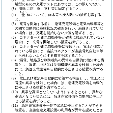
離型のものの充電ポストにあつては、この限りでない。
(3)
堅固に床、壁、支柱等に固定すること。
きよう
(4)
体について、雨水等の浸入防止の措置を講ずるこ
筐
と。
(5)
充電を開始する前に、急速充電設備と電気自動車等と
の間で自動的に絶縁状況の確認を行い、絶縁されていな
い場合には、充電を開始しない措置を講ずること。
(6)
コネクターと電気自動車等が確実に接続されていない
場合には、充電を開始しない措置を講ずること。
(7)
コネクターが電気自動車等に接続され、電圧が印加さ
れている場合には、当該コネクターが当該電気自動車等
から外れないようにする措置を講ずること。
(8)
漏電、地絡及び制御機能の異常を自動的に検知する構
造とし、漏電、地絡又は制御機能の異常を検知した場合
には、急速充電設備を自動的に停止させる措置を講ずる
こと。
(9)
電圧及び電流を自動的に監視する構造とし、電圧又は
電流の異常を検知した場合には、急速充電設備を自動的
に停止させる措置を講ずること。
(10)
異常な高温とならないようにするとともに、異常な
高温となつた場合には、急速充電設備を自動的に停止さ
せる措置を講ずること。
(11)
急速充電設備を手動で緊急に停止することができる
装置を、当該急速充電設備の利用者が異常を認めたとき