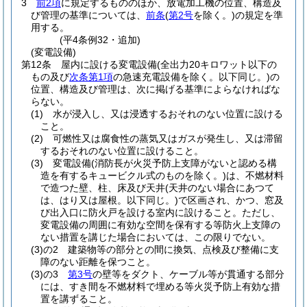
3
前2項
に規定するもののほか、放電加工機の位置、構造及
び管理の基準については、
前条
(
第2号
を除く。)
の規定を準
用する。
(平4条例32・追加)
(変電設備)
第12条
屋内に設ける変電設備
(全出力20キロワット以下の
もの及び
次条第1項
の急速充電設備を除く。以下同じ。)
の
位置、構造及び管理は、次に掲げる基準によらなければな
らない。
(1)
水が浸入し、又は浸透するおそれのない位置に設ける
こと。
(2)
可燃性又は腐食性の蒸気又はガスが発生し、又は滞留
するおそれのない位置に設けること。
(3)
変電設備
(消防長が火災予防上支障がないと認める構
造を有するキュービクル式のものを除く。)
は、不燃材料
で造つた壁、柱、床及び天井
(天井のない場合にあつて
は、はり又は屋根。以下同じ。)
で区画され、かつ、窓及
び出入口に防火戸を設ける室内に設けること。
ただし、
変電設備の周囲に有効な空間を保有する等防火上支障の
ない措置を講じた場合においては、この限りでない。
(3)の2
建築物等の部分との間に換気、点検及び整備に支
障のない距離を保つこと。
(3)の3
第3号
の壁等をダクト、ケーブル等が貫通する部分
には、すき間を不燃材料で埋める等火災予防上有効な措
置を講ずること。