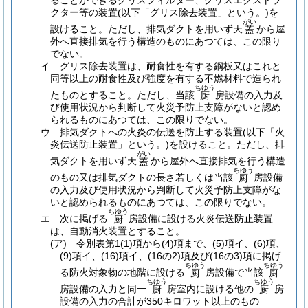
ることができるグリスフィルター、グリスエクストラ
クター等の装置
(以下「グリス除去装置」という。)
を
がい
設けること。
ただし、排気ダクトを用いず天
から屋
蓋
外へ直接排気を行う構造のものにあつては、この限り
でない。
イ
グリス除去装置は、耐食性を有する鋼板又はこれと
同等以上の耐食性及び強度を有する不燃材料で造られ
ちゆう
たものとすること。
ただし、当該
房設備の入力及
厨
び使用状況から判断して火災予防上支障がないと認め
られるものにあつては、この限りでない。
ウ
排気ダクトへの火炎の伝送を防止する装置
(以下「火
炎伝送防止装置」という。)
を設けること。
ただし、排
がい
気ダクトを用いず天
から屋外へ直接排気を行う構造
蓋
ちゆう
のもの又は排気ダクトの長さ若しくは当該
房設備
厨
の入力及び使用状況から判断して火災予防上支障がな
いと認められるものにあつては、この限りでない。
ちゆう
エ
次に掲げる
房設備に設ける火炎伝送防止装置
厨
は、自動消火装置とすること。
(ア)
令別表第1
(1)
項から
(4)
項まで、
(5)
項イ、
(6)
項、
(9)
項イ、
(16)
項イ、
(16の2)
項及び
(16の3)
項に掲げ
ちゆう
ちゆう
る防火対象物の地階に設ける
房設備で当該
厨
厨
ちゆう
ちゆう
房設備の入力と同一
房室内に設ける他の
房
厨
厨
設備の入力の合計が350キロワット以上のもの