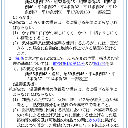
(昭48条例120・昭53条例25・昭55条例43・昭59条
例46・平2条例27・平4条例32・平11条例26・平12
条例67・平14条例58・平17条例153・一部改正)
(ふろがま)
第3条の2
ふろがまの構造は、次に掲げる基準によらなけれ
ばならない。
(1)
かま内にすすが付着しにくく、かつ、目詰まりしにく
い構造とすること。
(2)
気体燃料又は液体燃料を使用するふろがまには、空だ
きをした場合に自動的に燃焼を停止できる装置を設ける
こと。
2
前項
に規定するもののほか、ふろがまの位置、構造及び管
理の基準については、
前条
(
第1項第11号
及び
第12号
を除
く。)
の規定を準用する。
(昭55条例43・追加、昭59条例46・平4条例32・平
12条例67・平14条例58・一部改正)
(温風暖房機)
第3条の3
温風暖房機の位置及び構造は、次に掲げる基準に
よらなければならない。
(1)
加熱された空気に、火粉、煙、ガス等が混入しない構
造とし、熱交換部分を耐熱性の金属材料で造ること。
(2)
温風暖房機に附属する風道にあつては、不燃材料以外
の材料による仕上げ又はこれに類似する仕上げをした建
築物等の部分及び可燃性の物品との間に
次の表
に掲げる
式によつて算定した数値
(入力70キロワット以上のものに