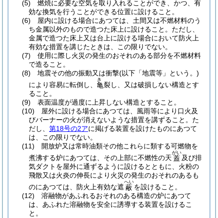
(5)
燃焼に必要な空気を取り入れることができ、かつ、有
効な換気を行うことができる位置に設けること。
(6)
屋内に設ける場合にあつては、土間又は不燃材料のう
ち金属以外のもので造つた床上に設けること。
ただし、
金属で造つた床上又は台上に設ける場合において防火上
有効な措置を講じたときは、この限りでない。
(7)
使用に際し火災の発生のおそれのある部分を不燃材料
で造ること。
(8)
地震その他の振動又は衝撃
(以下「地震等」という。)
き
により容易に転倒し、
裂し、又は破損しない構造とす
亀
ること。
(9)
表面温度が過度に上昇しない構造とすること。
(10)
屋外に設ける場合にあつては、風雨等により口火及
びバーナーの火が消えないような措置を講ずること。
た
だし、
第18号の2ア
に掲げる装置を設けたものにあつて
は、この限りでない。
(11)
開放炉又は常時油類その他これらに類する可燃物を
がい
煮沸する炉にあつては、その上部に不燃性の天
及び排
蓋
気ダクトを屋外に通ずるように設けるとともに、火粉の
飛散又は火炎の伸長により火災の発生のおそれのあるも
へい
のにあつては、防火上有効な遮
を設けること。
蔽
(12)
溶融物があふれるおそれのある構造の炉にあつて
は、あふれた溶融物を安全に誘導する装置を設けるこ
と。