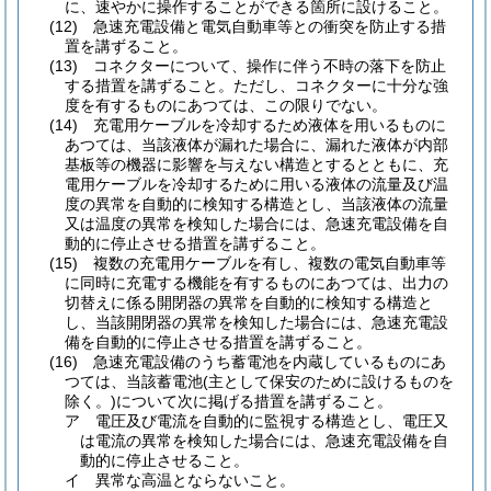
に、速やかに操作することができる箇所に設けること。
(12)
急速充電設備と電気自動車等との衝突を防止する措
置を講ずること。
(13)
コネクターについて、操作に伴う不時の落下を防止
する措置を講ずること。
ただし、コネクターに十分な強
度を有するものにあつては、この限りでない。
(14)
充電用ケーブルを冷却するため液体を用いるものに
あつては、当該液体が漏れた場合に、漏れた液体が内部
基板等の機器に影響を与えない構造とするとともに、充
電用ケーブルを冷却するために用いる液体の流量及び温
度の異常を自動的に検知する構造とし、当該液体の流量
又は温度の異常を検知した場合には、急速充電設備を自
動的に停止させる措置を講ずること。
(15)
複数の充電用ケーブルを有し、複数の電気自動車等
に同時に充電する機能を有するものにあつては、出力の
切替えに係る開閉器の異常を自動的に検知する構造と
し、当該開閉器の異常を検知した場合には、急速充電設
備を自動的に停止させる措置を講ずること。
(16)
急速充電設備のうち蓄電池を内蔵しているものにあ
つては、当該蓄電池
(主として保安のために設けるものを
除く。)
について次に掲げる措置を講ずること。
ア
電圧及び電流を自動的に監視する構造とし、電圧又
は電流の異常を検知した場合には、急速充電設備を自
動的に停止させること。
イ
異常な高温とならないこと。