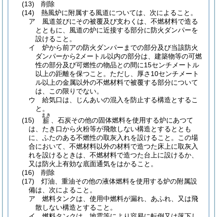
(13)
削除
(14)
熱風炉に附属する風道については、次によること。
ア
風道並びにその被覆及び支わくは、不燃材料で造る
とともに、風道の炉に近接する部分に防火ダンパーを
設けること。
イ
炉から前アの防火ダンパーまでの部分及び当該防火
ダンパーから2メートル以内の部分は、建築物等の可燃
性の部分及び可燃性の物品との間に15センチメートル
以上の距離を保つこと。
ただし、厚さ10センチメート
ル以上の金属以外の不燃材料で被覆する部分について
は、この限りでない。
ウ
給気口は、じんあいの混入を防止する構造とするこ
と。
まき
(15)
、石炭その他の固体燃料を使用する炉にあつて
薪
は、たき口から火粉等が飛散しない構造とするととも
に、ふたのある不燃性の取灰入れを設けること。
この場
合において、不燃材料以外の材料で造つた床上に取灰入
れを設けるときは、不燃材料で造つた台上に設けるか、
又は防火上有効な底面通気をはかること。
(16)
削除
(17)
灯油、重油その他の液体燃料を使用する炉の附属設
備は、次によること。
ア
燃料タンクは、使用中燃料が漏れ、あふれ、又は飛
散しない構造とすること。
イ
燃料タンクは、地震等により容易に転倒又は落下し