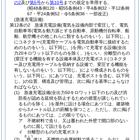
の2
及び
第5号
から
第10号
までの規定を準用する。
(昭48条例120・昭55条例43・平4条例32・平12条例
67・平24条例52・令5条例38・一部改正)
(急速充電設備)
第12条の2
急速充電設備
(電気を設備内部で変圧して、電気
自動車等
(電気を動力源とする自動車、原動機付自転車、船
舶、航空機その他これらに類するものをいう。以下同じ。)
にコネクター
(充電用ケーブルを電気自動車等に接続するた
めのものをいう。以下同じ。)
を用いて充電する設備
(全出
力20キロワット以下のものを除く。)
をいい、分離型のもの
(変圧する機能を有する設備本体及び充電ポスト
(コネクタ
ー及び充電用ケーブルを収納する設備で、変圧する機能を
有しないものをいう。以下同じ。)
により構成されるものを
いう。以下同じ。)
にあつては、充電ポストを含む。以下同
じ。)
の位置、構造及び管理は、次に掲げる基準によらなけ
ればならない。
(1)
急速充電設備
(全出力50キロワット以下のもの及び消
防長が認める延焼を防止するための措置が講じられてい
るものを除く。)
を屋外に設ける場合にあつては、建築物
から3メートル以上の距離を保つこと。
ただし、次に掲げ
るものにあつては、この限りでない。
ア
不燃材料で造り、又は覆われた外壁で開口部のない
ものに面して設けるもの
イ
分離型のものの充電ポスト
きょう
(2)
体は、不燃性の金属材料で造ること。
ただし、分
筐