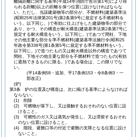
離隔距離に関する基準
(平成14年消防庁告示第1号)
により得
られる距離)
以上の距離を保つ位置に設けなければならな
い。
ただし、当該建築物等の部分が、不燃材料
(建築基準法
(昭和25年法律第201号)
第2条第9号に規定する不燃材料を
いう。以下同じ。)
で有効に仕上げをした建築物等の部分で
あり、かつ、その構造が耐火構造
(建築基準法第2条第7号に
規定する耐火構造をいう。以下同じ。)
であつて間柱、下地
その他主要な部分を準不燃材料
(建築基準法施行令
(昭和25
年政令第338号)
第1条第5号に規定する準不燃材料をいう。
以下同じ。)
で造つたもの又は耐火構造以外の構造であつて
間柱、下地その他主要な部分を不燃材料で造つたもの
(有効
に遮熱できるものに限る。)
である場合は、この限りでな
い。
(平14条例58・追加、平17条例153・令8条例3・一
部改正)
(炉)
第3条
炉の位置及び構造は、次に掲げる基準によらなければ
ならない。
(1)
削除
(2)
可燃物が落下し、又は接触するおそれのない位置に設
けること。
(3)
可燃性のガス又は蒸気が発生し、又は滞留するおそれ
のない位置に設けること。
(4)
階段、避難口等の付近で避難の支障となる位置に設け
ないこと。