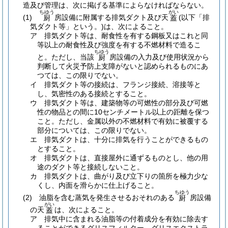
造及び管理は、次に掲げる基準によらなければならない。
ちゆう
がい
(1)
房設備に附属する排気ダクト及び天
(以下「排
厨
蓋
気ダクト等」という。)
は、次によること。
ア
排気ダクト等は、耐食性を有する鋼板又はこれと同
等以上の耐食性及び強度を有する不燃材料で造るこ
ちゆう
と。
ただし、当該
房設備の入力及び使用状況から
厨
判断して火災予防上支障がないと認められるものにあ
つては、この限りでない。
イ
排気ダクト等の接続は、フランジ接続、溶接等と
し、気密性のある接続とすること。
ウ
排気ダクト等は、建築物等の可燃性の部分及び可燃
性の物品との間に10センチメートル以上の距離を保つ
こと。
ただし、金属以外の不燃材料で有効に被覆する
部分については、この限りでない。
エ
排気ダクトは、十分に排気を行うことができるもの
とすること。
オ
排気ダクトは、直接屋外に通ずるものとし、他の用
途のダクト等と接続しないこと。
カ
排気ダクトは、曲がり及び立下りの箇所を極力少な
くし、内面を滑らかに仕上げること。
ちゆう
(2)
油脂を含む蒸気を発生させるおそれのある
房設備
厨
がい
の天
は、次によること。
蓋
ア
排気中に含まれる油脂等の付着成分を有効に除去す