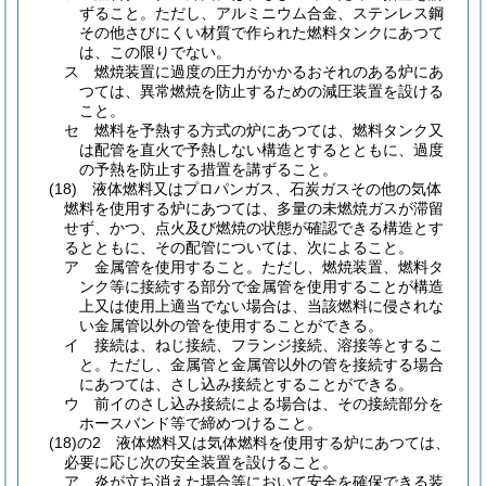
ずること。
ただし、アルミニウム合金、ステンレス鋼
その他さびにくい材質で作られた燃料タンクにあつて
は、この限りでない。
ス
燃焼装置に過度の圧力がかかるおそれのある炉にあ
つては、異常燃焼を防止するための減圧装置を設ける
こと。
セ
燃料を予熱する方式の炉にあつては、燃料タンク又
は配管を直火で予熱しない構造とするとともに、過度
の予熱を防止する措置を講ずること。
(18)
液体燃料又はプロパンガス、石炭ガスその他の気体
燃料を使用する炉にあつては、多量の未燃焼ガスが滞留
せず、かつ、点火及び燃焼の状態が確認できる構造とす
るとともに、その配管については、次によること。
ア
金属管を使用すること。
ただし、燃焼装置、燃料タ
ンク等に接続する部分で金属管を使用することが構造
上又は使用上適当でない場合は、当該燃料に侵されな
い金属管以外の管を使用することができる。
イ
接続は、ねじ接続、フランジ接続、溶接等とするこ
と。
ただし、金属管と金属管以外の管を接続する場合
にあつては、さし込み接続とすることができる。
ウ
前イのさし込み接続による場合は、その接続部分を
ホースバンド等で締めつけること。
(18)の2
液体燃料又は気体燃料を使用する炉にあつては、
必要に応じ次の安全装置を設けること。
ア
炎が立ち消えた場合等において安全を確保できる装