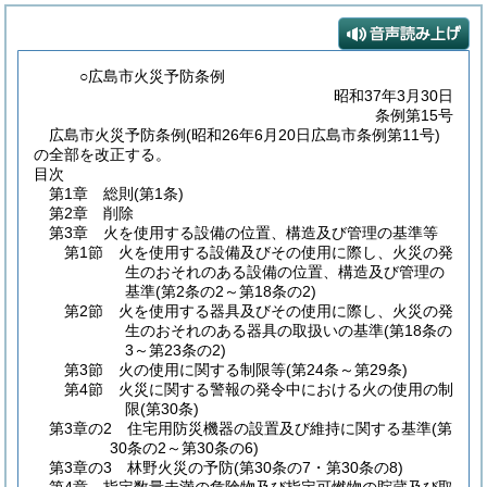
○広島市火災予防条例
昭和37年3月30日
条例第15号
広島市火災予防条例(昭和26年6月20日広島市条例第11号)
の全部を改正する。
目次
第1章
総則
(第1条)
第2章
削除
第3章
火を使用する設備の位置、構造及び管理の基準等
第1節
火を使用する設備及びその使用に際し、火災の発
生のおそれのある設備の位置、構造及び管理の
基準
(第2条の2～第18条の2)
第2節
火を使用する器具及びその使用に際し、火災の発
生のおそれのある器具の取扱いの基準
(第18条の
3～第23条の2)
第3節
火の使用に関する制限等
(第24条～第29条)
第4節
火災に関する警報の発令中における火の使用の制
限
(第30条)
第3章の2
住宅用防災機器の設置及び維持に関する基準
(第
30条の2～第30条の6)
第3章の3
林野火災の予防
(第30条の7・第30条の8)