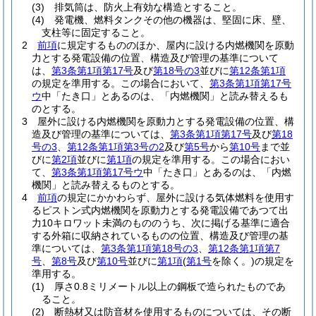
(3)
排気筒は、防火上有効な構造とすること。
(4)
発電機、燃料タンクその他の機器は、堅固に床、壁、
支柱等に固定すること。
2
前項
に規定するもののほか、屋内に設ける内燃機関を原動
力とする発電設備の位置、構造及び管理の基準について
は、
第3条第1項第17号
及び
第18号の3
並びに
第12条第1項
の規定を準用する。
この場合において、
第3条第1項第17号
ウ
中「たき口」とあるのは、「内燃機関」と読み替えるも
のとする。
3
屋外に設ける内燃機関を原動力とする発電設備の位置、構
造及び管理の基準については、
第3条第1項第17号
及び
第18
号の3
、
第12条第1項第3号の2
及び
第5号
から
第10号
まで並
びに
第2項
並びに
第1項
の規定を準用する。
この場合におい
て、
第3条第1項第17号ウ
中「たき口」とあるのは、「内燃
機関」と読み替えるものとする。
4
前項
の規定にかかわらず、屋外に設ける気体燃料を使用す
るピストン式内燃機関を原動力とする発電設備であつて出
力10キロワット未満のもののうち、次に掲げる基準に適合
する外箱に収納されているものの位置、構造及び管理の基
準については、
第3条第1項第18号の3
、
第12条第1項第7
号
、
第8号
及び
第10号
並びに
第1項
(
第1号
を除く。)
の規定を
準用する。
(1)
厚さ0.8ミリメートル以上の鋼板で造られたものであ
ること。
(2)
断熱材又は防音材を使用するものについては、その断