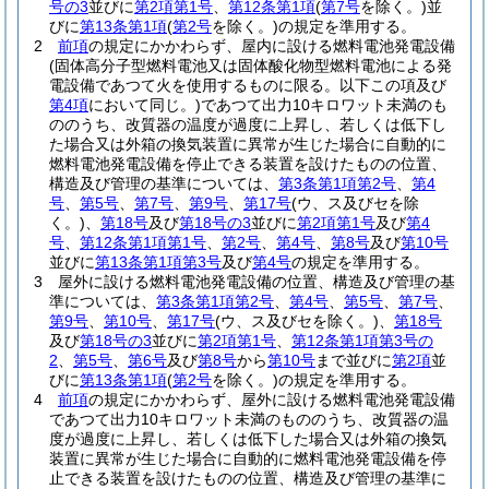
号の3
並びに
第2項第1号
、
第12条第1項
(
第7号
を除く。)
並
びに
第13条第1項
(
第2号
を除く。)
の規定を準用する。
2
前項
の規定にかかわらず、屋内に設ける燃料電池発電設備
(固体高分子型燃料電池又は固体酸化物型燃料電池による発
電設備であつて火を使用するものに限る。以下この項及び
第4項
において同じ。)
であつて出力10キロワット未満のも
ののうち、改質器の温度が過度に上昇し、若しくは低下し
た場合又は外箱の換気装置に異常が生じた場合に自動的に
燃料電池発電設備を停止できる装置を設けたものの位置、
構造及び管理の基準については、
第3条第1項第2号
、
第4
号
、
第5号
、
第7号
、
第9号
、
第17号
(ウ、ス及びセを除
く。)
、
第18号
及び
第18号の3
並びに
第2項第1号
及び
第4
号
、
第12条第1項第1号
、
第2号
、
第4号
、
第8号
及び
第10号
並びに
第13条第1項第3号
及び
第4号
の規定を準用する。
3
屋外に設ける燃料電池発電設備の位置、構造及び管理の基
準については、
第3条第1項第2号
、
第4号
、
第5号
、
第7号
、
第9号
、
第10号
、
第17号
(ウ、ス及びセを除く。)
、
第18号
及び
第18号の3
並びに
第2項第1号
、
第12条第1項第3号の
2
、
第5号
、
第6号
及び
第8号
から
第10号
まで並びに
第2項
並
びに
第13条第1項
(
第2号
を除く。)
の規定を準用する。
4
前項
の規定にかかわらず、屋外に設ける燃料電池発電設備
であつて出力10キロワット未満のもののうち、改質器の温
度が過度に上昇し、若しくは低下した場合又は外箱の換気
装置に異常が生じた場合に自動的に燃料電池発電設備を停
止できる装置を設けたものの位置、構造及び管理の基準に