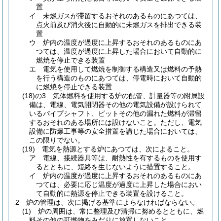
置
イ
未燃ガスが滞留するおそれのあるものにあつては、
点火前及び消火後に自動的に未燃ガスを排出できる装
置
ウ
炉内の温度が過度に上昇するおそれのあるものにあ
つては、温度が過度に上昇した場合において自動的に
燃焼を停止できる装置
エ
電気を使用して燃焼を制御する構造又は燃料の予熱
を行う構造のものにあつては、停電時において自動的
に燃焼を停止できる装置
(18)の3
気体燃料を使用する炉の配管、計量器等の附属設
備は、電線、電気開閉器その他の電気設備が設けられて
いるパイプシャフト、ピットその他の漏れた燃料が滞留
するおそれのある場所には設けないこと。
ただし、電気
設備に防爆工事等の安全措置を講じた場合においては、
この限りでない。
(19)
電気を熱源とする炉にあつては、次によること。
ア
電線、接続器具等は、耐熱性を有するものを使用す
るとともに、短絡を生じないように措置すること。
イ
炉内の温度が過度に上昇するおそれのあるものにあ
つては、必要に応じ温度が過度に上昇した場合におい
て自動的に熱源を停止できる装置を設けること。
2
炉の管理は、次に掲げる基準によらなければならない。
(1)
炉の周囲は、常に整理及び清掃に努めるとともに、燃
料その他の可燃物をみだりに放置しないこと。