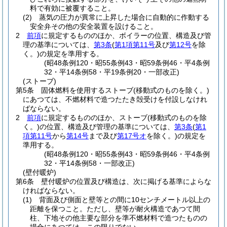
料で有効に被覆すること。
(2)
蒸気の圧力が異常に上昇した場合に自動的に作動する
安全弁その他の安全装置を設けること。
2
前項
に規定するもののほか、ボイラーの位置、構造及び管
理の基準については、
第3条
(
第1項第11号
及び
第12号
を除
く。)
の規定を準用する。
(昭48条例120・昭55条例43・昭59条例46・平4条例
32・平14条例58・平19条例20・一部改正)
(ストーブ)
第5条
固体燃料を使用するストーブ
(移動式のものを除く。)
にあつては、不燃材料で造つたたき殻受けを付設しなけれ
ばならない。
2
前項
に規定するもののほか、ストーブ
(移動式のものを除
く。)
の位置、構造及び管理の基準については、
第3条
(
第1
項第11号
から
第14号
まで及び
第17号オ
を除く。)
の規定を
準用する。
(昭48条例120・昭55条例43・昭59条例46・平4条例
32・平14条例58・一部改正)
(壁付暖炉)
第6条
壁付暖炉の位置及び構造は、次に掲げる基準によらな
ければならない。
(1)
背面及び側面と壁等との間に10センチメートル以上の
距離を保つこと。
ただし、壁等が耐火構造であつて間
柱、下地その他主要な部分を準不燃材料で造つたものの