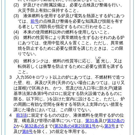
(2)
炉及びその附属設備は、必要な点検及び整備を行い、
火災予防上有効に保持すること。
(3)
液体燃料を使用する炉及び電気を熱源とする炉にあつ
ては、
前号
の点検及び整備を必要な知識及び技能を有す
る者として消防長が指定するものに行わせること。
(4)
本来の使用燃料以外の燃料を使用しないこと。
(5)
燃料の性質等により異常燃焼を生ずるおそれのある炉
にあつては、使用中監視人を置くこと。
ただし、異常燃
焼を防止するために必要な措置を講じたときは、この限
りでない。
しや
(6)
燃料タンクは、燃料の性質等に応じ、
光し、又は
遮
転倒若しくは衝撃を防止するために必要な措置を講ずる
こと。
3
入力350キロワット以上の炉にあつては、不燃材料で造つ
た壁、柱、床及び天井
(天井のない場合にあつては、はり又
は屋根)
で区画され、かつ、窓及び出入口等に防火戸
(建築
基準法第2条第9号の2ロに規定する防火設備であるものに
限る。以下同じ。)
を設けた室内に設けること。
ただし、炉
の周囲に有効な空間を保有する等防火上支障のない措置を
講じた場合においては、この限りでない。
4
前3項
に規定するもののほか、液体燃料を使用する炉の位
置、構造及び管理の基準については、
第31条
及び
第32条の
2
から
第32条の5
まで
(
第32条の4第2項第1号
から
第3号
まで
及び
第8号
を除く。)
の規定を準用する。