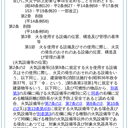
並びに火災予防上必要な事項を定めることを目的とする。
(昭48条例120・平2条例27・平14条例58・平17条例
153・平19条例20・一部改正)
第2章
削除
(平14条例58)
第2条
削除
(平14条例58)
第3章
火を使用する設備の位置、構造及び管理の基準
等
第1節
火を使用する設備及びその使用に際し、火災
の発生のおそれのある設備の位置、構造及
び管理の基準
(火気設備等の位置)
第2条の2
火気設備等
(法第9条に規定する火を使用する設備
又はその使用に際し、火災の発生のおそれのある設備をい
う。以下同じ。)
は、建築物等
(消防法施行令
(昭和36年政令
第37号。以下「令」という。)
第5条第1項第1号に規定する
建築物等をいう。以下同じ。)
及び可燃性の物品から、
別表
第3
の左欄に掲げる火気設備等の種別に応じ
同表
の右欄に定
める離隔距離
(消防長が火災予防上安全であると認める場
合、火気設備等が
第7条の2
、
第7条の3
、
第8条の3
、
第10条
の2
又は
第13条第4項
に規定する火気設備等である場合及び
火気設備等が
別表第3
の左欄に掲げる種類の火気設備等であ
つて同欄に掲げる種別の火気設備等以外の火気設備等であ
る場合にあつては、対象火気設備等及び対象火気器具等の