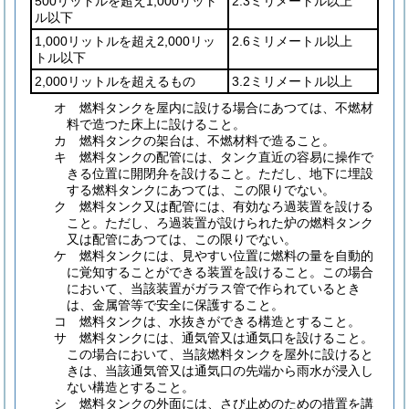
500リットルを超え1,000リット
2.3ミリメートル以上
ル以下
1,000リットルを超え2,000リッ
2.6ミリメートル以上
トル以下
2,000リットルを超えるもの
3.2ミリメートル以上
オ
燃料タンクを屋内に設ける場合にあつては、不燃材
料で造つた床上に設けること。
カ
燃料タンクの架台は、不燃材料で造ること。
キ
燃料タンクの配管には、タンク直近の容易に操作で
きる位置に開閉弁を設けること。
ただし、地下に埋設
する燃料タンクにあつては、この限りでない。
ク
燃料タンク又は配管には、有効なろ過装置を設ける
こと。
ただし、ろ過装置が設けられた炉の燃料タンク
又は配管にあつては、この限りでない。
ケ
燃料タンクには、見やすい位置に燃料の量を自動的
に覚知することができる装置を設けること。
この場合
において、当該装置がガラス管で作られているとき
は、金属管等で安全に保護すること。
コ
燃料タンクは、水抜きができる構造とすること。
サ
燃料タンクには、通気管又は通気口を設けること。
この場合において、当該燃料タンクを屋外に設けると
きは、当該通気管又は通気口の先端から雨水が浸入し
ない構造とすること。
シ
燃料タンクの外面には、さび止めのための措置を講