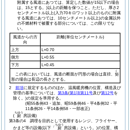
附属する風道にあつては、算定した数値が15以下の場合
は、15とする。)
以上の距離を保つこと。
ただし、厚さ2
センチメートル以上
(入力70キロワット以上のものに附属
する風道にあつては、10センチメートル以上)
の金属以外
の不燃材料で被覆する部分については、この限りでな
い。
風道からの方
距離
(単位センチメートル)
向
上方
L×0.70
側方
L×0.55
下方
L×0.45
く
この表においてLは、風道の断面が円形の場合は直径、
矩
形の場合は長辺の長さとする。
2
前項
に規定するもののほか、温風暖房機の位置、構造及び
管理の基準については、
第3条
(
第1項第11号
及び
第12号
を
除く。)
の規定を準用する。
(昭55条例43・追加、昭59条例46・平4条例32・平
11条例26・平14条例58・一部改正)
ちゆう
(
房設備)
厨
第3条の4
調理を目的として使用するレンジ、フライヤー、
ちゆう
かまど等の設備
(以下「
房設備」という。)
の位置、構
厨