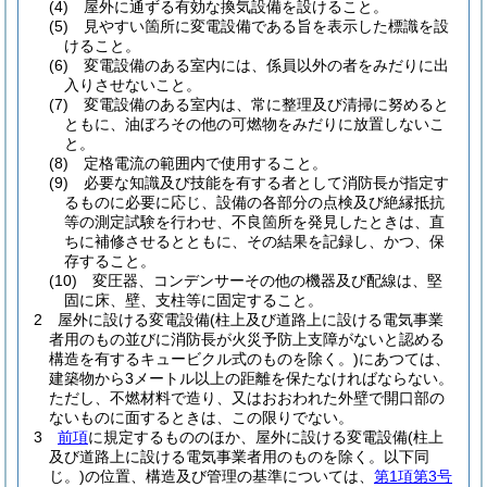
(4)
屋外に通ずる有効な換気設備を設けること。
(5)
見やすい箇所に変電設備である旨を表示した標識を設
けること。
(6)
変電設備のある室内には、係員以外の者をみだりに出
入りさせないこと。
(7)
変電設備のある室内は、常に整理及び清掃に努めると
ともに、油ぼろその他の可燃物をみだりに放置しないこ
と。
(8)
定格電流の範囲内で使用すること。
(9)
必要な知識及び技能を有する者として消防長が指定す
るものに必要に応じ、設備の各部分の点検及び絶縁抵抗
等の測定試験を行わせ、不良箇所を発見したときは、直
ちに補修させるとともに、その結果を記録し、かつ、保
存すること。
(10)
変圧器、コンデンサーその他の機器及び配線は、堅
固に床、壁、支柱等に固定すること。
2
屋外に設ける変電設備
(柱上及び道路上に設ける電気事業
者用のもの並びに消防長が火災予防上支障がないと認める
構造を有するキュービクル式のものを除く。)
にあつては、
建築物から3メートル以上の距離を保たなければならない。
ただし、不燃材料で造り、又はおおわれた外壁で開口部の
ないものに面するときは、この限りでない。
3
前項
に規定するもののほか、屋外に設ける変電設備
(柱上
及び道路上に設ける電気事業者用のものを除く。以下同
じ。)
の位置、構造及び管理の基準については、
第1項第3号