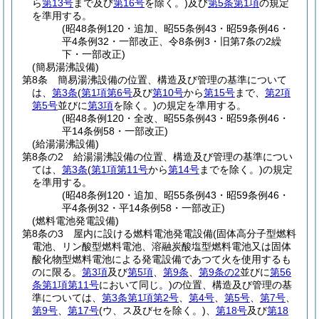
ら
第13号
まで及び
第16号
を除く。)
及び
第5条第1項
の規定
を準用する。
(昭48条例120・追加、昭55条例43・昭59条例46・
平4条例32・一部改正、令8条例3・旧第7条の2繰
下・一部改正)
(簡易湯沸設備)
第8条
簡易湯沸設備の位置、構造及び管理の基準について
は、
第3条
(
第1項第6号
及び
第10号
から
第15号
まで、
第2項
第5号
並びに
第3項
を除く。)
の規定を準用する。
(昭48条例120・全改、昭55条例43・昭59条例46・
平14条例58・一部改正)
(給湯湯沸設備)
第8条の2
給湯湯沸設備の位置、構造及び管理の基準につい
ては、
第3条
(
第1項第11号
から
第14号
までを除く。)
の規定
を準用する。
(昭48条例120・追加、昭55条例43・昭59条例46・
平4条例32・平14条例58・一部改正)
(燃料電池発電設備)
第8条の3
屋内に設ける燃料電池発電設備
(固体高分子型燃料
電池、リン酸型燃料電池、溶融炭酸塩型燃料電池又は固体
酸化物型燃料電池による発電設備であつて火を使用するも
のに限る。
第3項
及び
第5項
、
第9条
、
第9条の2
並びに
第56
条第1項第11号
において同じ。)
の位置、構造及び管理の基
準については、
第3条第1項第2号
、
第4号
、
第5号
、
第7号
、
第9号
、
第17号
(ウ、ス及びセを除く。)
、
第18号
及び
第18