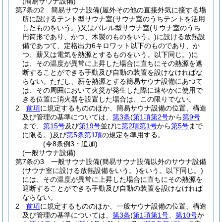
(簡易サウナ設備)
第7条の2
簡易サウナ設備
(屋外その他の直接外気に接する場
所に設けるテント型サウナ室
(サウナ室のうちテントを活用
したものをいう。)
又はバレル型サウナ室
(サウナ室のうち
円筒形であり、かつ、木製のものをいう。)
に設ける放熱設
備であつて、定格出力6キロワット以下のものであり、か
つ、薪又は電気を熱源とするものをいう。以下同じ。)
に
は、その温度が異常に上昇した場合に直ちにその熱源を遮
断することができる手動及び自動の装置を設けなければな
らない。
ただし、薪を熱源とする簡易サウナ設備にあつて
は、その周囲において火災が発生した際に速やかに使用で
きる位置に消火器を設置した場合は、この限りでない。
2
前項
に規定するもののほか、簡易サウナ設備の位置、構造
及び管理の基準については、
第3条
(
第1項第2号
から
第9号
まで、
第15号
及び
第19号
並びに
第2項第1号
から
第5号
まで
に限る。)
及び
第5条第1項
の規定を準用する。
(令8条例3・追加)
(一般サウナ設備)
第7条の3
一般サウナ設備
(簡易サウナ設備以外のサウナ設備
(サウナ室に設ける放熱設備をいう。)
をいう。以下同じ。)
には、その温度が異常に上昇した場合に直ちにその熱源を
遮断することができる手動及び自動の装置を設けなければ
ならない。
2
前項
に規定するもののほか、一般サウナ設備の位置、構造
及び管理の基準については、
第3条
(
第1項第1号
、
第10号
か