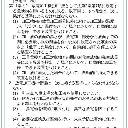
(放電加工機)
第11条の2
放電加工機
(加工液として法第2条第7項に規定す
る危険物を用いるものに限る。以下同じ。)
の構造は、次に
掲げる基準によらなければならない。
(1)
加工槽内の放電加工部分以外における加工液の温度
が、設定された温度を超えた場合において、自動的に加
工を停止できる装置を設けること。
(2)
加工液の液面の高さが、放電加工部分から液面までの
間に必要最小限の間隔を保つために設定された液面の高
さより低下した場合において、自動的に加工を停止でき
る装置を設けること。
(3)
工具電極と加工対象物との間の炭化生成物の発生成長
等による異常を検出した場合において、自動的に加工を
停止できる装置を設けること。
(4)
加工液に着火した場合において、自動的に消火できる
装置を設けること。
2
放電加工機の管理は、次に掲げる基準によらなければなら
ない。
(1)
引火点70度未満の加工液を使用しないこと。
(2)
吹きかけ加工その他火災の発生のおそれのある方法に
よる加工を行わないこと。
(3)
工具電極を確実に取り付け、異常な放電を防止するこ
と。
(4)
必要な点検及び整備を行い、火災予防上有効に保持す
ること。