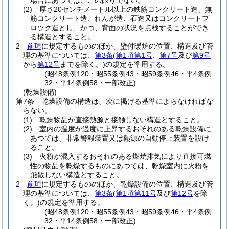
場合にあつては、この限りでない。
(2)
厚さ20センチメートル以上の鉄筋コンクリート造、無
筋コンクリート造、れんが造、石造又はコンクリートブ
ロツク造とし、かつ、背面の状況を点検することができ
る構造とすること。
2
前項
に規定するもののほか、壁付暖炉の位置、構造及び管
理の基準については、
第3条
(
第1項第1号
、
第7号
及び
第9号
から
第12号
までを除く。)
の規定を準用する。
(昭48条例120・昭55条例43・昭59条例46・平4条例
32・平14条例58・一部改正)
(乾燥設備)
第7条
乾燥設備の構造は、次に掲げる基準によらなければな
らない。
(1)
乾燥物品が直接熱源と接触しない構造とすること。
(2)
室内の温度が過度に上昇するおそれのある乾燥設備に
あつては、非常警報装置又は熱源の自動停止装置を設け
ること。
(3)
火粉が混入するおそれのある燃焼排気により直接可燃
性の物品を乾燥するものにあつては、乾燥室内に火粉を
飛散しない構造とすること。
2
前項
に規定するもののほか、乾燥設備の位置、構造及び管
理の基準については、
第3条
(
第1項第11号
及び
第12号
を除
く。)
の規定を準用する。
(昭48条例120・昭55条例43・昭59条例46・平4条例
32・平14条例58・一部改正)