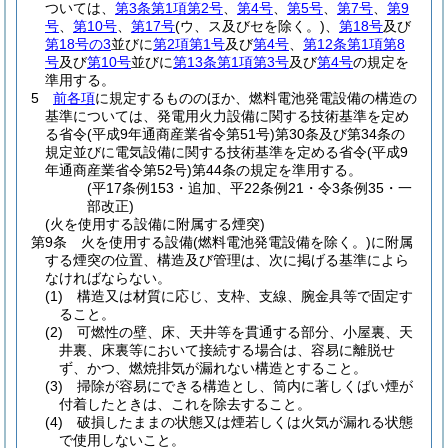
ついては、
第3条第1項第2号
、
第4号
、
第5号
、
第7号
、
第9
号
、
第10号
、
第17号
(ウ、ス及びセを除く。)
、
第18号
及び
第18号の3
並びに
第2項第1号
及び
第4号
、
第12条第1項第8
号
及び
第10号
並びに
第13条第1項第3号
及び
第4号
の規定を
準用する。
5
前各項
に規定するもののほか、燃料電池発電設備の構造の
基準については、発電用火力設備に関する技術基準を定め
る省令
(平成9年通商産業省令第51号)
第30条及び第34条の
規定並びに電気設備に関する技術基準を定める省令
(平成9
年通商産業省令第52号)
第44条の規定を準用する。
(平17条例153・追加、平22条例21・令3条例35・一
部改正)
(火を使用する設備に附属する煙突)
第9条
火を使用する設備
(燃料電池発電設備を除く。)
に附属
する煙突の位置、構造及び管理は、次に掲げる基準によら
なければならない。
(1)
構造又は材質に応じ、支枠、支線、腕金具等で固定す
ること。
(2)
可燃性の壁、床、天井等を貫通する部分、小屋裏、天
井裏、床裏等において接続する場合は、容易に離脱せ
ず、かつ、燃焼排気が漏れない構造とすること。
(3)
掃除が容易にできる構造とし、筒内に著しくばい煙が
付着したときは、これを除去すること。
(4)
破損したままの状態又は煙若しくは火気が漏れる状態
で使用しないこと。