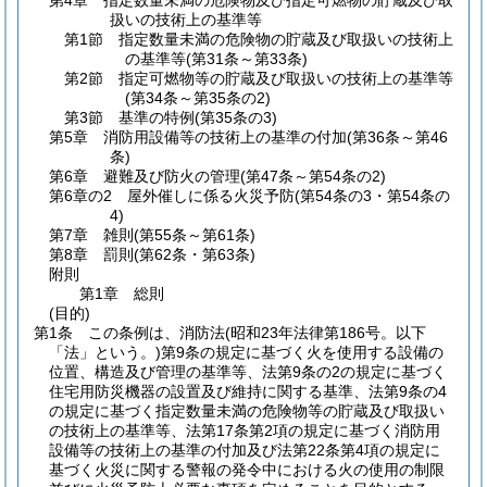
第4章
指定数量未満の危険物及び指定可燃物の貯蔵及び取
扱いの技術上の基準等
第1節
指定数量未満の危険物の貯蔵及び取扱いの技術上
の基準等
(第31条～第33条)
第2節
指定可燃物等の貯蔵及び取扱いの技術上の基準等
(第34条～第35条の2)
第3節
基準の特例
(第35条の3)
第5章
消防用設備等の技術上の基準の付加
(第36条～第46
条)
第6章
避難及び防火の管理
(第47条～第54条の2)
第6章の2
屋外催しに係る火災予防
(第54条の3・第54条の
4)
第7章
雑則
(第55条～第61条)
第8章
罰則
(第62条・第63条)
附則
第1章
総則
(目的)
第1条
この条例は、消防法
(昭和23年法律第186号。以下
「法」という。)
第9条の規定に基づく火を使用する設備の
位置、構造及び管理の基準等、法第9条の2の規定に基づく
住宅用防災機器の設置及び維持に関する基準、法第9条の4
の規定に基づく指定数量未満の危険物等の貯蔵及び取扱い
の技術上の基準等、法第17条第2項の規定に基づく消防用
設備等の技術上の基準の付加及び法第22条第4項の規定に
基づく火災に関する警報の発令中における火の使用の制限