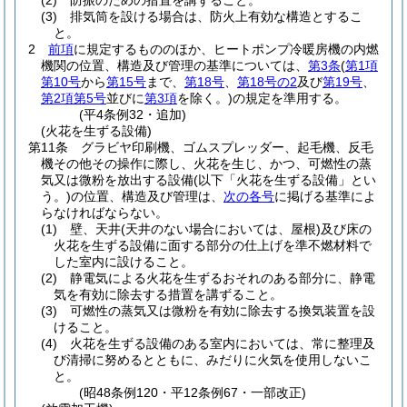
(2)
防振のための措置を講ずること。
(3)
排気筒を設ける場合は、防火上有効な構造とするこ
と。
2
前項
に規定するもののほか、ヒートポンプ冷暖房機の内燃
機関の位置、構造及び管理の基準については、
第3条
(
第1項
第10号
から
第15号
まで、
第18号
、
第18号の2
及び
第19号
、
第2項第5号
並びに
第3項
を除く。)
の規定を準用する。
(平4条例32・追加)
(火花を生ずる設備)
第11条
グラビヤ印刷機、ゴムスプレッダー、起毛機、反毛
機その他その操作に際し、火花を生じ、かつ、可燃性の蒸
気又は微粉を放出する設備
(以下「火花を生ずる設備」とい
う。)
の位置、構造及び管理は、
次の各号
に掲げる基準によ
らなければならない。
(1)
壁、天井
(天井のない場合においては、屋根)
及び床の
火花を生ずる設備に面する部分の仕上げを準不燃材料で
した室内に設けること。
(2)
静電気による火花を生ずるおそれのある部分に、静電
気を有効に除去する措置を講ずること。
(3)
可燃性の蒸気又は微粉を有効に除去する換気装置を設
けること。
(4)
火花を生ずる設備のある室内においては、常に整理及
び清掃に努めるとともに、みだりに火気を使用しないこ
と。
(昭48条例120・平12条例67・一部改正)