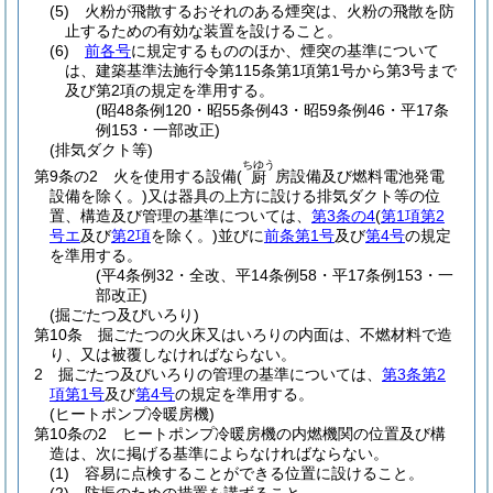
(5)
火粉が飛散するおそれのある煙突は、火粉の飛散を防
止するための有効な装置を設けること。
(6)
前各号
に規定するもののほか、煙突の基準について
は、建築基準法施行令第115条第1項第1号から第3号まで
及び第2項の規定を準用する。
(昭48条例120・昭55条例43・昭59条例46・平17条
例153・一部改正)
(排気ダクト等)
ちゆう
第9条の2
火を使用する設備
(
房設備及び燃料電池発電
厨
設備を除く。)
又は器具の上方に設ける排気ダクト等の位
置、構造及び管理の基準については、
第3条の4
(
第1項第2
号エ
及び
第2項
を除く。)
並びに
前条第1号
及び
第4号
の規定
を準用する。
(平4条例32・全改、平14条例58・平17条例153・一
部改正)
(掘ごたつ及びいろり)
第10条
掘ごたつの火床又はいろりの内面は、不燃材料で造
り、又は被覆しなければならない。
2
掘ごたつ及びいろりの管理の基準については、
第3条第2
項第1号
及び
第4号
の規定を準用する。
(ヒートポンプ冷暖房機)
第10条の2
ヒートポンプ冷暖房機の内燃機関の位置及び構
造は、次に掲げる基準によらなければならない。
(1)
容易に点検することができる位置に設けること。