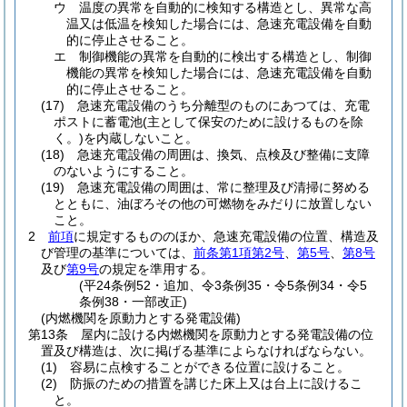
ウ
温度の異常を自動的に検知する構造とし、異常な高
温又は低温を検知した場合には、急速充電設備を自動
的に停止させること。
エ
制御機能の異常を自動的に検出する構造とし、制御
機能の異常を検知した場合には、急速充電設備を自動
的に停止させること。
(17)
急速充電設備のうち分離型のものにあつては、充電
ポストに蓄電池
(主として保安のために設けるものを除
く。)
を内蔵しないこと。
(18)
急速充電設備の周囲は、換気、点検及び整備に支障
のないようにすること。
(19)
急速充電設備の周囲は、常に整理及び清掃に努める
とともに、油ぼろその他の可燃物をみだりに放置しない
こと。
2
前項
に規定するもののほか、急速充電設備の位置、構造及
び管理の基準については、
前条第1項第2号
、
第5号
、
第8号
及び
第9号
の規定を準用する。
(平24条例52・追加、令3条例35・令5条例34・令5
条例38・一部改正)
(内燃機関を原動力とする発電設備)
第13条
屋内に設ける内燃機関を原動力とする発電設備の位
置及び構造は、次に掲げる基準によらなければならない。
(1)
容易に点検することができる位置に設けること。
(2)
防振のための措置を講じた床上又は台上に設けるこ
と。