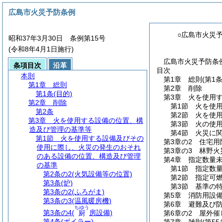
広島市火災予防条例
○広島市火災
昭和37年3月30日 条例第15号
(令和8年4月1日施行)
広島市火災予防条例
条項目次
沿革
目次
本則
第1章
総則
(第1条
第1章
総則
第2章
削除
第1条
(目的)
第3章
火を使用
第2章
削除
第1節
火を使
第2条
第2節
火を使
第3章
火を使用する設備の位置、構
第3節
火の使
造及び管理の基準等
第4節
火災に
第1節
火を使用する設備及びその
第3章の2
住宅用
使用に際し、火災の発生のおそれ
第3章の3
林野火
のある設備の位置、構造及び管理
第4章
指定数量
の基準
第1節
指定数
第2条の2
(火気設備等の位置)
第2節
指定可
第3条
(炉)
第3節
基準の
第3条の2
(ふろがま)
第5章
消防用設
第3条の3
(温風暖房機)
第6章
避難及び
ちゆう
第3条の4
(
房設備)
厨
第6章の2
屋外催
第4条
(ボイラー)