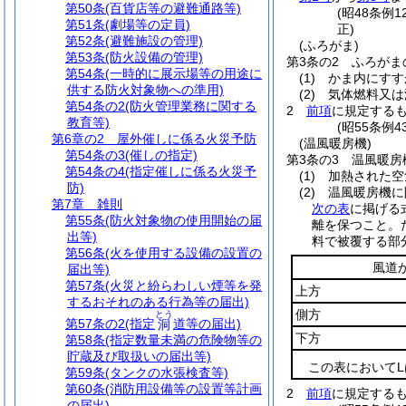
第50条
(百貨店等の避難通路等)
(昭48条例
第51条
(劇場等の定員)
正)
第52条
(避難施設の管理)
(ふろがま)
第53条
(防火設備の管理)
第3条の2
ふろがま
第54条
(一時的に展示場等の用途に
(1)
かま内にすす
供する防火対象物への準用)
(2)
気体燃料又は
第54条の2
(防火管理業務に関する
2
前項
に規定する
教育等)
(昭55条例
第6章の2
屋外催しに係る火災予防
(温風暖房機)
第54条の3
(催しの指定)
第3条の3
温風暖房
第54条の4
(指定催しに係る火災予
(1)
加熱された空
防)
(2)
温風暖房機に
第7章
雑則
次の表
に掲げる
第55条
(防火対象物の使用開始の届
離を保つこと。
出等)
料で被覆する部
第56条
(火を使用する設備の設置の
風道
届出等)
第57条
(火災と紛らわしい煙等を発
上方
するおそれのある行為等の届出)
側方
とう
第57条の2
(指定
道等の届出)
洞
下方
第58条
(指定数量未満の危険物等の
貯蔵及び取扱いの届出等)
この表において
第59条
(タンクの水張検査等)
第60条
(消防用設備等の設置等計画
2
前項
に規定する
の届出)