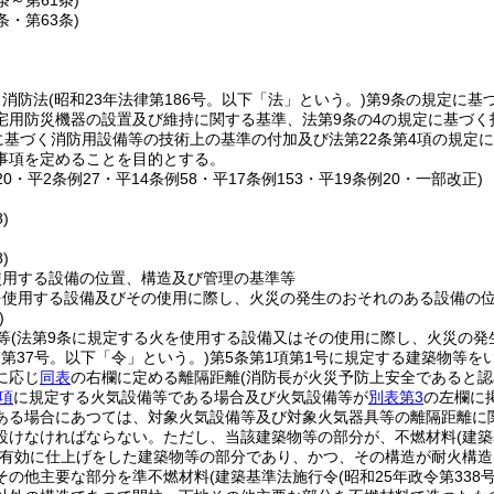
5条～第61条)
2条・第63条)
、消防法
(昭和23年法律第186号。以下「法」という。)
第9条の規定に基
宅用防災機器の設置及び維持に関する基準、法第9条の4の規定に基づ
定に基づく消防用設備等の技術上の基準の付加及び法第22条第4項の規
事項を定めることを目的とする。
120・平2条例27・平14条例58・平17条例153・平19条例20・一部改正)
)
)
使用する設備の位置、構造及び管理の基準等
を使用する設備及びその使用に際し、火災の発生のおそれのある設備の
)
等
(法第9条に規定する火を使用する設備又はその使用に際し、火災の発
令第37号。以下「令」という。)
第5条第1項第1号に規定する建築物等を
に応じ
同表
の右欄に定める離隔距離
(消防長が火災予防上安全であると
4項
に規定する火気設備等である場合及び火気設備等が
別表第3
の左欄に
ある場合にあつては、対象火気設備等及び対象火気器具等の離隔距離に
設けなければならない。
ただし、当該建築物等の部分が、不燃材料
(建
有効に仕上げをした建築物等の部分であり、かつ、その構造が耐火構造
その他主要な部分を準不燃材料
(建築基準法施行令
(昭和25年政令第338号