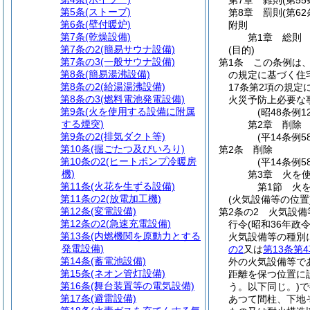
第7章
雑則
(第5
第5条
(ストーブ)
第8章
罰則
(第6
第6条
(壁付暖炉)
附則
第7条
(乾燥設備)
第1章
総則
第7条の2
(簡易サウナ設備)
(目的)
第7条の3
(一般サウナ設備)
第1条
この条例は
第8条
(簡易湯沸設備)
の規定に基づく住
第8条の2
(給湯湯沸設備)
17条第2項の規
第8条の3
(燃料電池発電設備)
火災予防上必要な
第9条
(火を使用する設備に附属
(昭48条例
する煙突)
第2章
削除
第9条の2
(排気ダクト等)
(平14条例58
第10条
(掘ごたつ及びいろり)
第2条
削除
第10条の2
(ヒートポンプ冷暖房
(平14条例58
機)
第3章
火を
第11条
(火花を生ずる設備)
第1節
火
第11条の2
(放電加工機)
(火気設備等の位置
第12条
(変電設備)
第2条の2
火気設備
第12条の2
(急速充電設備)
行令
(昭和36年政
第13条
(内燃機関を原動力とする
火気設備等の種別
発電設備)
の2
又は
第13条第
第14条
(蓄電池設備)
外の火気設備等で
第15条
(ネオン管灯設備)
距離を保つ位置に
第16条
(舞台装置等の電気設備)
う。以下同じ。)
で
第17条
(避雷設備)
あつて間柱、下地