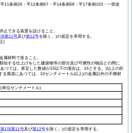
・平11条例26・平12条例67・平14条例58・平17条例153・一部改
停止できる装置を設けること。
1項第11号
及び
第12号
を除く。)
の規定を準用する。
正)
金属材料で造ること。
類似する仕上げをした建築物等の部分及び可燃性の物品との間に
あつては、算定した数値が15以下の場合は、15とする。)
以上の距
する風道にあつては、10センチメートル以上)
の金属以外の不燃材
離
(単位センチメートル)
(
第1項第11号
及び
第12号
を除く。)
の規定を準用する。