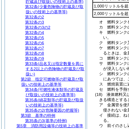
貯蔵及び取扱いの技術上の基準)
1,000リットルを超
第32条
(少量危険物の貯蔵及び取
扱いの技術上の基準等)
2,000リットルを
第32条の2
オ
燃料タンク
第32条の3
カ
燃料タンク
第32条の3の2
キ
燃料タンク
第32条の4
い。
第32条の5
ク
燃料タンク
第32条の6
ケ
燃料タンク
第32条の7
るときは、金
第32条の8
コ
燃料タンク
第32条の9
サ
燃料タンク
第33条
(品名又は指定数量を異に
が浸入しない
する2以上の危険物の貯蔵及び取
シ
燃料タンク
扱い)
にあつては、
第2節
指定可燃物等の貯蔵及び取
ス
燃焼装置に
扱いの技術上の基準等
セ
燃料を予熱
第34条
(可燃性液体類等の貯蔵及
(18)
液体燃料又
び取扱いの技術上の基準等)
きる構造とする
第35条
(綿花類等の貯蔵及び取扱
ア
金属管を使
いの技術上の基準等)
侵されない金
第35条の2
(危険要因の把握等)
イ
接続は、ね
第3節
基準の特例
る。
第35条の3
(基準の特例)
ウ
前イのさし
第5章
消防用設備等の技術上の基準