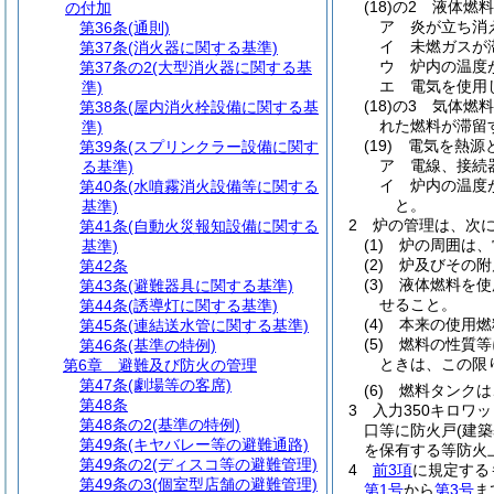
(18)の2
液体燃料
の付加
ア
炎が立ち消
第36条
(通則)
イ
未燃ガスが
第37条
(消火器に関する基準)
ウ
炉内の温度
第37条の2
(大型消火器に関する基
エ
電気を使用
準)
(18)の3
気体燃料
第38条
(屋内消火栓設備に関する基
れた燃料が滞留
準)
(19)
電気を熱源
第39条
(スプリンクラー設備に関す
ア
電線、接続
る基準)
イ
炉内の温度
第40条
(水噴霧消火設備等に関する
と。
基準)
2
炉の管理は、次
第41条
(自動火災報知設備に関する
(1)
炉の周囲は、
基準)
(2)
炉及びその附
第42条
(3)
液体燃料を使
第43条
(避難器具に関する基準)
せること。
第44条
(誘導灯に関する基準)
(4)
本来の使用燃
第45条
(連結送水管に関する基準)
(5)
燃料の性質等
第46条
(基準の特例)
ときは、この限
第6章
避難及び防火の管理
第47条
(劇場等の客席)
(6)
燃料タンクは
第48条
3
入力350キロワ
第48条の2
(基準の特例)
口等に防火戸
(建
第49条
(キヤバレー等の避難通路)
を保有する等防火
第49条の2
(ディスコ等の避難管理)
4
前3項
に規定する
第49条の3
(個室型店舗の避難管理)
第1号
から
第3号
ま