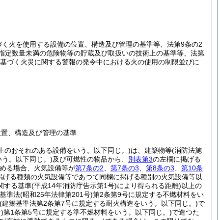
づく火を使用する設備の位置、構造及び管理の基準等、法第9条の2
く指定数量未満の危険物等の貯蔵及び取扱いの技術上の基準等、法第
定に基づく火災に関する警報の発令中における火の使用の制限並びに
位置、構造及び管理の基準
生のおそれのある設備をいう。以下同じ。)
は、建築物等
(消防法施
いう。以下同じ。)
及び可燃性の物品から、
別表第3
の左欄に掲げる
認める場合、火気設備等が
第7条の2
、
第7条の3
、
第8条の3
、
第10条
掲げる種類の火気設備等であつて同欄に掲げる種別の火気設備等以
関する基準
(平成14年消防庁告示第1号)
により得られる距離)
以上の
築基準法
(昭和25年法律第201号)
第2条第9号に規定する不燃材料をい
(建築基準法第2条第7号に規定する耐火構造をいう。以下同じ。)
で
)
第1条第5号に規定する準不燃材料をいう。以下同じ。)
で造つた