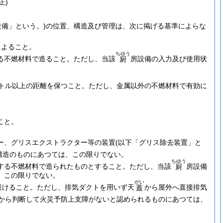
正)
設備」という。)
の位置、構造及び管理は、次に掲げる基準によらな
によること。
ちゆう
る不燃材料で造ること。
ただし、当該
房設備の入力及び使用状
厨
。
。
トル以上の距離を保つこと。
ただし、金属以外の不燃材料で有効に
。
こと。
ー、グリスエクストラクター等の装置
(以下「グリス除去装置」と
構造のものにあつては、この限りでない。
ちゆう
する不燃材料で造られたものとすること。
ただし、当該
房設備
厨
、この限りでない。
がい
設けること。
ただし、排気ダクトを用いず天
から屋外へ直接排気
蓋
から判断して火災予防上支障がないと認められるものにあつては、