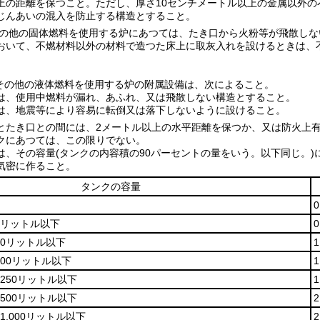
上の距離を保つこと。
ただし、厚さ10センチメートル以上の金属以外
じんあいの混入を防止する構造とすること。
の他の固体燃料を使用する炉にあつては、たき口から火粉等が飛散しな
おいて、不燃材料以外の材料で造つた床上に取灰入れを設けるときは、
その他の液体燃料を使用する炉の附属設備は、次によること。
は、使用中燃料が漏れ、あふれ、又は飛散しない構造とすること。
は、地震等により容易に転倒又は落下しないように設けること。
とたき口との間には、2メートル以上の水平距離を保つか、又は防火上
クにあつては、この限りでない。
は、その容量
(タンクの内容積の90パーセントの量をいう。以下同じ。)
気密に作ること。
タンクの容量
0リットル以下
40リットル以下
100リットル以下
250リットル以下
500リットル以下
1,000リットル以下