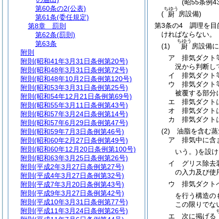
(昭55条例
第60条の2
(公表)
ちゆう
(
房設備)
厨
第61条
(委任規定)
第3条の4
調理を目
第8章
罰則
ければならない。
第62条
(罰則)
ちゆう
第63条
(1)
房設備に
厨
附則
ア
排気ダクト
附則
(昭和41年3月31日条例第20号)
況から判断し
附則
(昭和48年3月31日条例第72号)
イ
排気ダクト
附則
(昭和48年10月2日条例第120号)
ウ
排気ダクト
附則
(昭和53年3月31日条例第25号)
被覆する部分
附則
(昭和54年12月21日条例第69号)
エ
排気ダクト
附則
(昭和55年3月11日条例第43号)
オ
排気ダクト
附則
(昭和57年3月24日条例第14号)
カ
排気ダクト
附則
(昭和57年6月29日条例第47号)
(2)
油脂を含む蒸
附則
(昭和59年7月3日条例第46号)
ア
排気中に含
附則
(昭和60年2月27日条例第49号)
附則
(昭和60年12月20日条例第100号)
いう。)
を設け
附則
(昭和63年3月25日条例第26号)
イ
グリス除去
附則
(平成2年3月27日条例第27号)
の入力及び使
附則
(平成4年3月27日条例第32号)
ウ
排気ダクト
附則
(平成7年3月20日条例第43号)
附則
(平成9年3月27日条例第42号)
を行う構造の
附則
(平成10年3月31日条例第77号)
この限りでな
附則
(平成11年3月24日条例第26号)
エ
次に掲げる