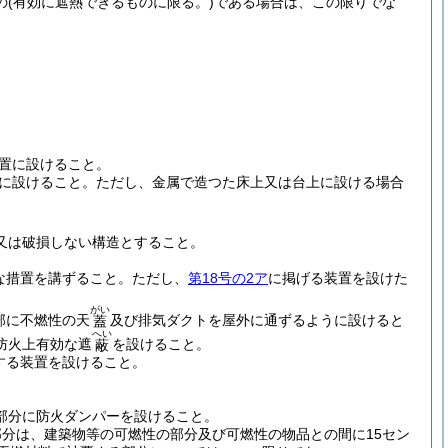
の
(有効に遮熱できるものに限る。)
である場合は、この限りでな
置に設けること。
に設けること。
ただし、金属で造つた床上又は台上に設ける場合
又は破損しない構造とすること。
な措置を講ずること。
ただし、
第18号の2ア
に掲げる装置を設けた
がい
部に不燃性の天
及び排気ダクトを屋外に通ずるように設けると
蓋
へい
防火上有効な遮
を設けること。
蔽
する装置を設けること。
部分に防火ダンパーを設けること。
分は、建築物等の可燃性の部分及び可燃性の物品との間に15セン