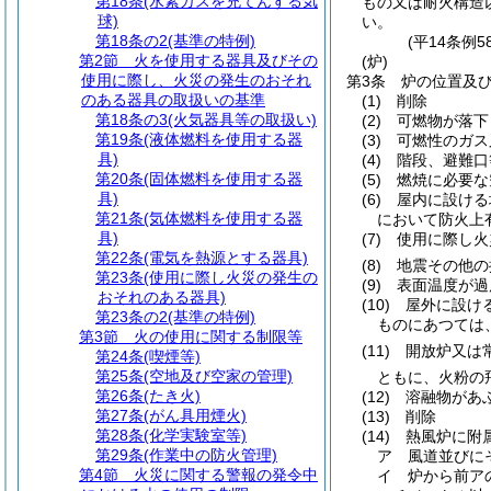
第18条
(水素ガスを充てんする気
もの又は耐火構造
球)
い。
第18条の2
(基準の特例)
(平14条例
第2節
火を使用する器具及びその
(炉)
使用に際し、火災の発生のおそれ
第3条
炉の位置及
のある器具の取扱いの基準
(1)
削除
第18条の3
(火気器具等の取扱い)
(2)
可燃物が落下
第19条
(液体燃料を使用する器
(3)
可燃性のガス
具)
(4)
階段、避難口
第20条
(固体燃料を使用する器
(5)
燃焼に必要な
具)
(6)
屋内に設ける
第21条
(気体燃料を使用する器
において防火上
具)
(7)
使用に際し火
第22条
(電気を熱源とする器具)
(8)
地震その他の
第23条
(使用に際し火災の発生の
(9)
表面温度が過
おそれのある器具)
(10)
屋外に設け
第23条の2
(基準の特例)
ものにあつては
第3節
火の使用に関する制限等
(11)
開放炉又は
第24条
(喫煙等)
第25条
(空地及び空家の管理)
ともに、火粉の
第26条
(たき火)
(12)
溶融物があ
第27条
(がん具用煙火)
(13)
削除
第28条
(化学実験室等)
(14)
熱風炉に附
第29条
(作業中の防火管理)
ア
風道並びに
第4節
火災に関する警報の発令中
イ
炉から前ア