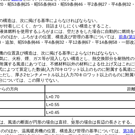
120・昭53条例25・昭55条例43・昭59条例46・平2条例27・平4条例32
の構造は、次に掲げる基準によらなければならない。
が付着しにくく、かつ、目詰まりしにくい構造とすること。
液体燃料を使用するふろがまには、空だきをした場合に自動的に燃焼を
もののほか、ふろがまの位置、構造及び管理の基準については、
前条
(
第
43・追加、昭59条例46・平4条例32・平12条例67・平14条例58・一部改
機の位置及び構造は、次に掲げる基準によらなければならない。
気に、火粉、煙、ガス等が混入しない構造とし、熱交換部分を耐熱性の
附属する風道にあつては、不燃材料以外の材料による仕上げ又はこれに
式によつて算定した数値
(入力70キロワット以上のものに附属する風道に
ただし、厚さ2センチメートル以上
(入力70キロワット以上のものに附属
分については、この限りでない。
からの方向
距
L×0.70
L×0.55
L×0.45
く
Lは、風道の断面が円形の場合は直径、
形の場合は長辺の長さとする。
矩
もののほか、温風暖房機の位置、構造及び管理の基準については、
第3条