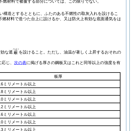
の不燃材料で被覆する部分については、この限りでない。
い構造とするとともに、ふたのある不燃性の取灰入れを設けるこ
不燃材料で造つた台上に設けるか、又は防火上有効な底面通気をは
へい
有効な遮
を設けること。
ただし、油温が著しく上昇するおそれの
蔽
に応じ、
次の表
に掲げる厚さの鋼板又はこれと同等以上の強度を有
板厚
0.6ミリメートル以上
0.8ミリメートル以上
1.0ミリメートル以上
1.2ミリメートル以上
1.6ミリメートル以上
2.0ミリメートル以上
2.3ミリメートル以上