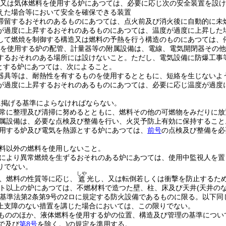
又は気体燃料を使用する炉にあつては、必要に応じ次の安全装置を設け
えた場合等において安全を確保できる装置
滞留するおそれのあるものにあつては、点火前及び消火後に自動的に未
が過度に上昇するおそれのあるものにあつては、温度が過度に上昇した
して燃焼を制御する構造又は燃料の予熱を行う構造のものにあつては、
を使用する炉の配管、計量器等の附属設備は、電線、電気開閉器その他
するおそれのある場所には設けないこと。
ただし、電気設備に防爆工事
とする炉にあつては、次によること。
器具等は、耐熱性を有するものを使用するとともに、短絡を生じないよ
が過度に上昇するおそれのあるものにあつては、必要に応じ温度が過度
に掲げる基準によらなければならない。
常に整理及び清掃に努めるとともに、燃料その他の可燃物をみだりに放
属設備は、必要な点検及び整備を行い、火災予防上有効に保持すること
用する炉及び電気を熱源とする炉にあつては、
前号
の点検及び整備を必
料以外の燃料を使用しないこと。
により異常燃焼を生ずるおそれのある炉にあつては、使用中監視人を置
りでない。
しや
、燃料の性質等に応じ、
光し、又は転倒若しくは衝撃を防止するた
遮
ット以上の炉にあつては、不燃材料で造つた壁、柱、床及び天井
(天井の
築基準法第2条第9号の2ロに規定する防火設備であるものに限る。以下同
上支障のない措置を講じた場合においては、この限りでない。
もののほか、液体燃料を使用する炉の位置、構造及び管理の基準につい
で及び
第8号
を除く。)
の規定を準用する。