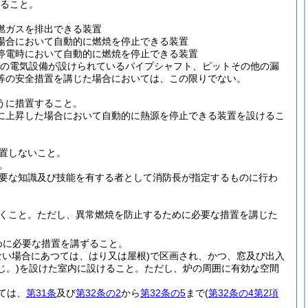
ること。
燃ガスを排出できる装置
場合において自動的に燃焼を停止できる装置
停電時において自動的に燃焼を停止できる装置
の電気設備が設けられているパイプシャフト、ピットその他の漏
等の安全措置を講じた場合においては、この限りでない。
うに措置すること。
に上昇した場合において自動的に熱源を停止できる装置を設けるこ
置しないこと。
。
要な知識及び技能を有する者として消防長が指定するものに行わ
くこと。
ただし、異常燃焼を防止するために必要な措置を講じた
めに必要な措置を講ずること。
ない場合にあつては、はり又は屋根)
で区画され、かつ、窓及び出入
じ。)
を設けた室内に設けること。
ただし、炉の周囲に有効な空間
ては、
第31条
及び
第32条の2
から
第32条の5
まで
(
第32条の4第2項