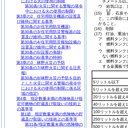
における火の使用の制限
チメートル以
第30条
(火災に関する警報の発令
ウ
給気口は、
まき
中における火の使用の制限)
(15)
、石炭そ
薪
第3章の2
住宅用防災機器の設置及
と。
この場合に
び維持に関する基準
かること。
第30条の2
(住宅用防災機器)
(16)
削除
第30条の3
(住宅用防災警報器の設
(17)
灯油、重油
置及び維持に関する基準)
ア
燃料タンク
第30条の4
(住宅用防災報知設備の
イ
燃料タンク
設置及び維持に関する基準)
ウ
燃料タンク
第30条の5
(設置の免除)
ない燃料タン
第30条の6
(基準の特例)
エ
燃料タンク
第3章の3
林野火災の予防
する金属板で
第30条の7
(林野火災に関する注意
報)
第30条の8
(林野火災の予防を目的
5リットル以下
とした火災に関する警報の発令中
における火の使用の制限に係る区
5リットルを超え2
域の指定)
20リットルを超え
第4章
指定数量未満の危険物及び指
定可燃物の貯蔵及び取扱いの技術上
40リットルを超え
の基準等
100リットルを超え
第1節
指定数量未満の危険物の貯
蔵及び取扱いの技術上の基準等
250リットルを超え
第31条
(指定数量未満の危険物の
500リットルを超え