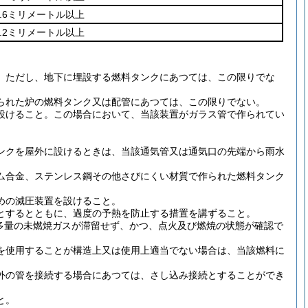
2.6ミリメートル以上
3.2ミリメートル以上
。
ただし、地下に埋設する燃料タンクにあつては、この限りでな
られた炉の燃料タンク又は配管にあつては、この限りでない。
設けること。
この場合において、当該装置がガラス管で作られてい
ンクを屋外に設けるときは、当該通気管又は通気口の先端から雨水
ム合金、ステンレス鋼その他さびにくい材質で作られた燃料タンク
めの減圧装置を設けること。
とするとともに、過度の予熱を防止する措置を講ずること。
多量の未燃焼ガスが滞留せず、かつ、点火及び燃焼の状態が確認で
を使用することが構造上又は使用上適当でない場合は、当該燃料に
外の管を接続する場合にあつては、さし込み接続とすることができ
と。