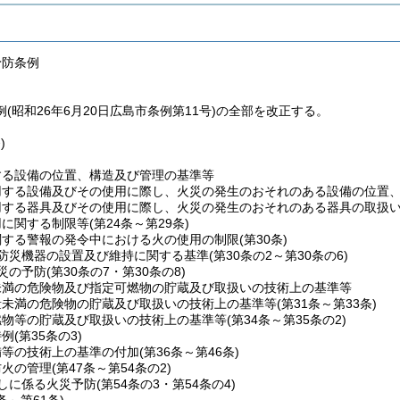
予防条例
(昭和26年6月20日広島市条例第11号)の全部を改正する。
)
する設備の位置、構造及び管理の基準等
用する設備及びその使用に際し、火災の発生のおそれのある設備の位置
用する器具及びその使用に際し、火災の発生のおそれのある器具の取扱
用に関する制限等
(第24条～第29条)
関する警報の発令中における火の使用の制限
(第30条)
防災機器の設置及び維持に関する基準
(第30条の2～第30条の6)
災の予防
(第30条の7・第30条の8)
未満の危険物及び指定可燃物の貯蔵及び取扱いの技術上の基準等
量未満の危険物の貯蔵及び取扱いの技術上の基準等
(第31条～第33条)
燃物等の貯蔵及び取扱いの技術上の基準等
(第34条～第35条の2)
特例
(第35条の3)
備等の技術上の基準の付加
(第36条～第46条)
防火の管理
(第47条～第54条の2)
しに係る火災予防
(第54条の3・第54条の4)