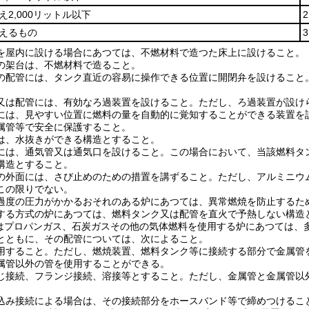
え2,000リットル以下
超えるもの
を屋内に設ける場合にあつては、不燃材料で造つた床上に設けること。
の架台は、不燃材料で造ること。
の配管には、タンク直近の容易に操作できる位置に開閉弁を設けること
又は配管には、有効なろ過装置を設けること。
ただし、ろ過装置が設け
には、見やすい位置に燃料の量を自動的に覚知することができる装置を
属管等で安全に保護すること。
は、水抜きができる構造とすること。
には、通気管又は通気口を設けること。
この場合において、当該燃料タ
構造とすること。
の外面には、さび止めのための措置を講ずること。
ただし、アルミニウ
この限りでない。
過度の圧力がかかるおそれのある炉にあつては、異常燃焼を防止するた
する方式の炉にあつては、燃料タンク又は配管を直火で予熱しない構造
はプロパンガス、石炭ガスその他の気体燃料を使用する炉にあつては、
とともに、その配管については、次によること。
用すること。
ただし、燃焼装置、燃料タンク等に接続する部分で金属管
属管以外の管を使用することができる。
じ接続、フランジ接続、溶接等とすること。
ただし、金属管と金属管以
込み接続による場合は、その接続部分をホースバンド等で締めつけるこ