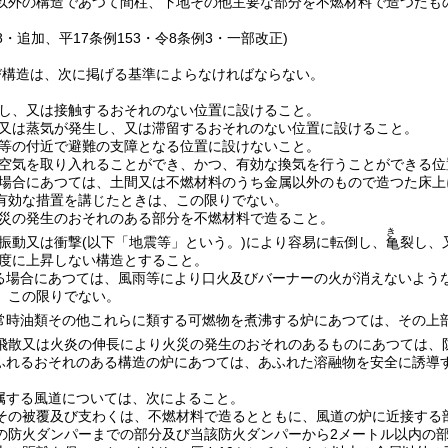
以外の構造であつて間柱、下地その他主要な部分を不燃材料で造つたも
58・追加、平17条例153・令8条例3・一部改正)
び構造は、次に掲げる基準によらなければならない。
し、又は接触するおそれのない位置に設けること。
又は蒸気が発生し、又は滞留するおそれのない位置に設けること。
等の付近で避難の支障となる位置に設けないこと。
空気を取り入れることができ、かつ、有効な換気を行うことができる位
場合にあつては、土間又は不燃材料のうち金属以外のもので造つた床上
有効な措置を講じたときは、この限りでない。
災の発生のおそれのある部分を不燃材料で造ること。
き
振動又は衝撃
(以下「地震等」という。)
により容易に転倒し、
裂し、
亀
度に上昇しない構造とすること。
る場合にあつては、風雨等により口火及びバーナーの火が消えないよう
、この限りでない。
常時油類その他これらに類する可燃物を煮沸する炉にあつては、その上
飛散又は火炎の伸長により火災の発生のおそれのあるものにあつては、
ふれるおそれのある構造の炉にあつては、あふれた溶融物を安全に誘導
属する風道については、次によること。
その被覆及び支わくは、不燃材料で造るとともに、風道の炉に近接する
の防火ダンパーまでの部分及び当該防火ダンパーから2メートル以内の部