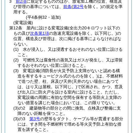
3
前2項
に規定するもののほか、放電加工機の位置、構造及
び管理の基準については、
前条
(
第2号
を除く。)
の規定を準
用する。
(平4条例32・追加)
(変電設備)
第12条
屋内に設ける変電設備
(全出力20キロワット以下の
もの及び
次条第1項
の急速充電設備を除く。以下同じ。)
の
位置、構造及び管理は、次に掲げる基準によらなければな
らない。
(1)
水が浸入し、又は浸透するおそれのない位置に設ける
こと。
(2)
可燃性又は腐食性の蒸気又はガスが発生し、又は滞留
するおそれのない位置に設けること。
(3)
変電設備
(消防長が火災予防上支障がないと認める構
造を有するキュービクル式のものを除く。)
は、不燃材料
で造つた壁、柱、床及び天井
(天井のない場合にあつて
は、はり又は屋根。以下同じ。)
で区画され、かつ、窓及
び出入口に防火戸を設ける室内に設けること。
ただし、
変電設備の周囲に有効な空間を保有する等防火上支障の
ない措置を講じた場合においては、この限りでない。
(3)の2
建築物等の部分との間に換気、点検及び整備に支
障のない距離を保つこと。
(3)の3
第3号
の壁等をダクト、ケーブル等が貫通する部分
には、すき間を不燃材料で埋める等火災予防上有効な措
置を講ずること。