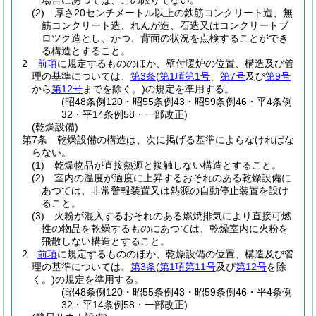
場合にあつては、この限りでない。
(2)
厚さ20センチメートル以上の鉄筋コンクリート造、無
筋コンクリート造、れんが造、石造又はコンクリートブ
ロツク造とし、かつ、背面の状況を点検することができ
る構造とすること。
2
前項
に規定するもののほか、壁付暖炉の位置、構造及び管
理の基準については、
第3条
(
第1項第1号
、
第7号
及び
第9号
から
第12号
までを除く。)
の規定を準用する。
(昭48条例120・昭55条例43・昭59条例46・平4条例
32・平14条例58・一部改正)
(乾燥設備)
第7条
乾燥設備の構造は、次に掲げる基準によらなければな
らない。
(1)
乾燥物品が直接熱源と接触しない構造とすること。
(2)
室内の温度が過度に上昇するおそれのある乾燥設備に
あつては、非常警報装置又は熱源の自動停止装置を設け
ること。
(3)
火粉が混入するおそれのある燃焼排気により直接可燃
性の物品を乾燥するものにあつては、乾燥室内に火粉を
飛散しない構造とすること。
2
前項
に規定するもののほか、乾燥設備の位置、構造及び管
理の基準については、
第3条
(
第1項第11号
及び
第12号
を除
く。)
の規定を準用する。
(昭48条例120・昭55条例43・昭59条例46・平4条例
32・平14条例58・一部改正)