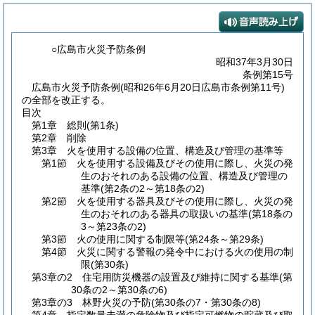
○広島市火災予防条例
昭和37年3月30日
条例第15号
広島市火災予防条例(昭和26年6月20日広島市条例第11号)
の全部を改正する。
目次
第1章
総則
(第1条)
第2章
削除
第3章
火を使用する設備の位置、構造及び管理の基準等
第1節
火を使用する設備及びその使用に際し、火災の発
生のおそれのある設備の位置、構造及び管理の
基準
(第2条の2～第18条の2)
第2節
火を使用する器具及びその使用に際し、火災の発
生のおそれのある器具の取扱いの基準
(第18条の
3～第23条の2)
第3節
火の使用に関する制限等
(第24条～第29条)
第4節
火災に関する警報の発令中における火の使用の制
限
(第30条)
第3章の2
住宅用防災機器の設置及び維持に関する基準
(第
30条の2～第30条の6)
第3章の3
林野火災の予防
(第30条の7・第30条の8)