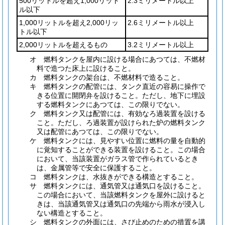
500リットルを超え1,000リット
2.3ミリメートル以上
ル以下
1,000リットルを超え2,000リッ
2.6ミリメートル以上
トル以下
2,000リットルを超えるもの
3.2ミリメートル以上
オ
燃料タンクを屋内に設ける場合にあつては、不燃材
料で造つた床上に設けること。
カ
燃料タンクの架台は、不燃材料で造ること。
キ
燃料タンクの配管には、タンク直近の容易に操作で
きる位置に開閉弁を設けること。
ただし、地下に埋設
する燃料タンクにあつては、この限りでない。
ク
燃料タンク又は配管には、有効なろ過装置を設ける
こと。
ただし、ろ過装置が設けられた炉の燃料タンク
又は配管にあつては、この限りでない。
ケ
燃料タンクには、見やすい位置に燃料の量を自動的
に覚知することができる装置を設けること。
この場合
において、当該装置がガラス管で作られているとき
は、金属管等で安全に保護すること。
コ
燃料タンクは、水抜きができる構造とすること。
サ
燃料タンクには、通気管又は通気口を設けること。
この場合において、当該燃料タンクを屋外に設けると
きは、当該通気管又は通気口の先端から雨水が浸入し
ない構造とすること。
シ
燃料タンクの外面には、さび止めのための措置を講