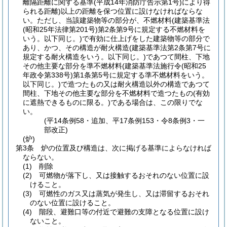
離隔距離に関する基準
(平成14年消防庁告示第1号)
により得
られる距離)
以上の距離を保つ位置に設けなければならな
い。
ただし、当該建築物等の部分が、不燃材料
(建築基準法
(昭和25年法律第201号)
第2条第9号に規定する不燃材料を
いう。以下同じ。)
で有効に仕上げをした建築物等の部分で
あり、かつ、その構造が耐火構造
(建築基準法第2条第7号に
規定する耐火構造をいう。以下同じ。)
であつて間柱、下地
その他主要な部分を準不燃材料
(建築基準法施行令
(昭和25
年政令第338号)
第1条第5号に規定する準不燃材料をいう。
以下同じ。)
で造つたもの又は耐火構造以外の構造であつて
間柱、下地その他主要な部分を不燃材料で造つたもの
(有効
に遮熱できるものに限る。)
である場合は、この限りでな
い。
(平14条例58・追加、平17条例153・令8条例3・一
部改正)
(炉)
第3条
炉の位置及び構造は、次に掲げる基準によらなければ
ならない。
(1)
削除
(2)
可燃物が落下し、又は接触するおそれのない位置に設
けること。
(3)
可燃性のガス又は蒸気が発生し、又は滞留するおそれ
のない位置に設けること。
(4)
階段、避難口等の付近で避難の支障となる位置に設け
ないこと。