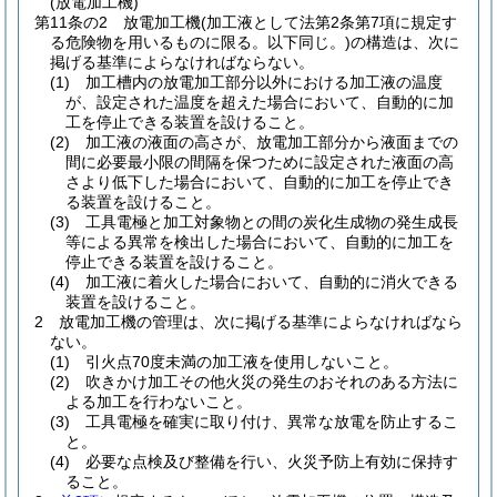
(放電加工機)
第11条の2
放電加工機
(加工液として法第2条第7項に規定す
る危険物を用いるものに限る。以下同じ。)
の構造は、次に
掲げる基準によらなければならない。
(1)
加工槽内の放電加工部分以外における加工液の温度
が、設定された温度を超えた場合において、自動的に加
工を停止できる装置を設けること。
(2)
加工液の液面の高さが、放電加工部分から液面までの
間に必要最小限の間隔を保つために設定された液面の高
さより低下した場合において、自動的に加工を停止でき
る装置を設けること。
(3)
工具電極と加工対象物との間の炭化生成物の発生成長
等による異常を検出した場合において、自動的に加工を
停止できる装置を設けること。
(4)
加工液に着火した場合において、自動的に消火できる
装置を設けること。
2
放電加工機の管理は、次に掲げる基準によらなければなら
ない。
(1)
引火点70度未満の加工液を使用しないこと。
(2)
吹きかけ加工その他火災の発生のおそれのある方法に
よる加工を行わないこと。
(3)
工具電極を確実に取り付け、異常な放電を防止するこ
と。
(4)
必要な点検及び整備を行い、火災予防上有効に保持す
ること。