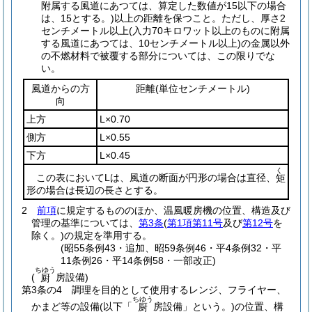
附属する風道にあつては、算定した数値が15以下の場合
は、15とする。)
以上の距離を保つこと。
ただし、厚さ2
センチメートル以上
(入力70キロワット以上のものに附属
する風道にあつては、10センチメートル以上)
の金属以外
の不燃材料で被覆する部分については、この限りでな
い。
風道からの方
距離
(単位センチメートル)
向
上方
L×0.70
側方
L×0.55
下方
L×0.45
く
この表においてLは、風道の断面が円形の場合は直径、
矩
形の場合は長辺の長さとする。
2
前項
に規定するもののほか、温風暖房機の位置、構造及び
管理の基準については、
第3条
(
第1項第11号
及び
第12号
を
除く。)
の規定を準用する。
(昭55条例43・追加、昭59条例46・平4条例32・平
11条例26・平14条例58・一部改正)
ちゆう
(
房設備)
厨
第3条の4
調理を目的として使用するレンジ、フライヤー、
ちゆう
かまど等の設備
(以下「
房設備」という。)
の位置、構
厨