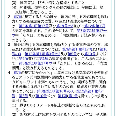
(3)
排気筒は、防火上有効な構造とすること。
(4)
発電機、燃料タンクその他の機器は、堅固に床、壁、
支柱等に固定すること。
2
前項
に規定するもののほか、屋内に設ける内燃機関を原動
力とする発電設備の位置、構造及び管理の基準について
は、
第3条第1項第17号
及び
第18号の3
並びに
第12条第1項
の規定を準用する。
この場合において、
第3条第1項第17号
ウ
中「たき口」とあるのは、「内燃機関」と読み替えるも
のとする。
3
屋外に設ける内燃機関を原動力とする発電設備の位置、構
造及び管理の基準については、
第3条第1項第17号
及び
第18
号の3
、
第12条第1項第3号の2
及び
第5号
から
第10号
まで並
びに
第2項
並びに
第1項
の規定を準用する。
この場合におい
て、
第3条第1項第17号ウ
中「たき口」とあるのは、「内燃
機関」と読み替えるものとする。
4
前項
の規定にかかわらず、屋外に設ける気体燃料を使用す
るピストン式内燃機関を原動力とする発電設備であつて出
力10キロワット未満のもののうち、次に掲げる基準に適合
する外箱に収納されているものの位置、構造及び管理の基
準については、
第3条第1項第18号の3
、
第12条第1項第7
号
、
第8号
及び
第10号
並びに
第1項
(
第1号
を除く。)
の規定を
準用する。
(1)
厚さ0.8ミリメートル以上の鋼板で造られたものであ
ること。
(2)
断熱材又は防音材を使用するものについては、その断