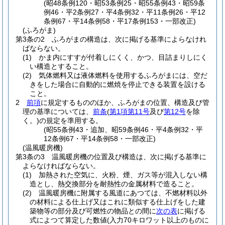
(昭48条例120・昭53条例25・昭55条例43・昭59条
例46・平2条例27・平4条例32・平11条例26・平12
条例67・平14条例58・平17条例153・一部改正)
(ふろがま)
第3条の2
ふろがまの構造は、次に掲げる基準によらなけれ
ばならない。
(1)
かま内にすすが付着しにくく、かつ、目詰まりしにく
い構造とすること。
(2)
気体燃料又は液体燃料を使用するふろがまには、空だ
きをした場合に自動的に燃焼を停止できる装置を設ける
こと。
2
前項
に規定するもののほか、ふろがまの位置、構造及び管
理の基準については、
前条
(
第1項第11号
及び
第12号
を除
く。)
の規定を準用する。
(昭55条例43・追加、昭59条例46・平4条例32・平
12条例67・平14条例58・一部改正)
(温風暖房機)
第3条の3
温風暖房機の位置及び構造は、次に掲げる基準に
よらなければならない。
(1)
加熱された空気に、火粉、煙、ガス等が混入しない構
造とし、熱交換部分を耐熱性の金属材料で造ること。
(2)
温風暖房機に附属する風道にあつては、不燃材料以外
の材料による仕上げ又はこれに類似する仕上げをした建
築物等の部分及び可燃性の物品との間に
次の表
に掲げる
式によつて算定した数値
(入力70キロワット以上のものに