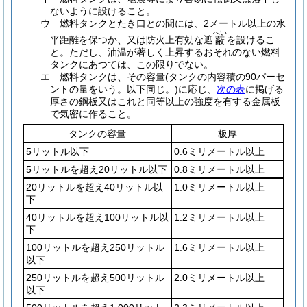
ないように設けること。
ウ
燃料タンクとたき口との間には、2メートル以上の水
へい
平距離を保つか、又は防火上有効な遮
を設けるこ
蔽
と。
ただし、油温が著しく上昇するおそれのない燃料
タンクにあつては、この限りでない。
エ
燃料タンクは、その容量
(タンクの内容積の90パーセ
ントの量をいう。以下同じ。)
に応じ、
次の表
に掲げる
厚さの鋼板又はこれと同等以上の強度を有する金属板
で気密に作ること。
タンクの容量
板厚
5リットル以下
0.6ミリメートル以上
5リットルを超え20リットル以下
0.8ミリメートル以上
20リットルを超え40リットル以
1.0ミリメートル以上
下
40リットルを超え100リットル以
1.2ミリメートル以上
下
100リットルを超え250リットル
1.6ミリメートル以上
以下
250リットルを超え500リットル
2.0ミリメートル以上
以下