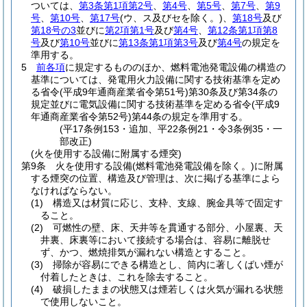
ついては、
第3条第1項第2号
、
第4号
、
第5号
、
第7号
、
第9
号
、
第10号
、
第17号
(ウ、ス及びセを除く。)
、
第18号
及び
第18号の3
並びに
第2項第1号
及び
第4号
、
第12条第1項第8
号
及び
第10号
並びに
第13条第1項第3号
及び
第4号
の規定を
準用する。
5
前各項
に規定するもののほか、燃料電池発電設備の構造の
基準については、発電用火力設備に関する技術基準を定め
る省令
(平成9年通商産業省令第51号)
第30条及び第34条の
規定並びに電気設備に関する技術基準を定める省令
(平成9
年通商産業省令第52号)
第44条の規定を準用する。
(平17条例153・追加、平22条例21・令3条例35・一
部改正)
(火を使用する設備に附属する煙突)
第9条
火を使用する設備
(燃料電池発電設備を除く。)
に附属
する煙突の位置、構造及び管理は、次に掲げる基準によら
なければならない。
(1)
構造又は材質に応じ、支枠、支線、腕金具等で固定す
ること。
(2)
可燃性の壁、床、天井等を貫通する部分、小屋裏、天
井裏、床裏等において接続する場合は、容易に離脱せ
ず、かつ、燃焼排気が漏れない構造とすること。
(3)
掃除が容易にできる構造とし、筒内に著しくばい煙が
付着したときは、これを除去すること。
(4)
破損したままの状態又は煙若しくは火気が漏れる状態
で使用しないこと。