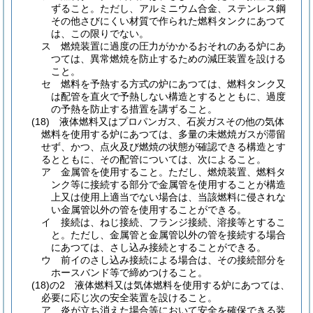
ずること。
ただし、アルミニウム合金、ステンレス鋼
その他さびにくい材質で作られた燃料タンクにあつて
は、この限りでない。
ス
燃焼装置に過度の圧力がかかるおそれのある炉にあ
つては、異常燃焼を防止するための減圧装置を設ける
こと。
セ
燃料を予熱する方式の炉にあつては、燃料タンク又
は配管を直火で予熱しない構造とするとともに、過度
の予熱を防止する措置を講ずること。
(18)
液体燃料又はプロパンガス、石炭ガスその他の気体
燃料を使用する炉にあつては、多量の未燃焼ガスが滞留
せず、かつ、点火及び燃焼の状態が確認できる構造とす
るとともに、その配管については、次によること。
ア
金属管を使用すること。
ただし、燃焼装置、燃料タ
ンク等に接続する部分で金属管を使用することが構造
上又は使用上適当でない場合は、当該燃料に侵されな
い金属管以外の管を使用することができる。
イ
接続は、ねじ接続、フランジ接続、溶接等とするこ
と。
ただし、金属管と金属管以外の管を接続する場合
にあつては、さし込み接続とすることができる。
ウ
前イのさし込み接続による場合は、その接続部分を
ホースバンド等で締めつけること。
(18)の2
液体燃料又は気体燃料を使用する炉にあつては、
必要に応じ次の安全装置を設けること。
ア
炎が立ち消えた場合等において安全を確保できる装