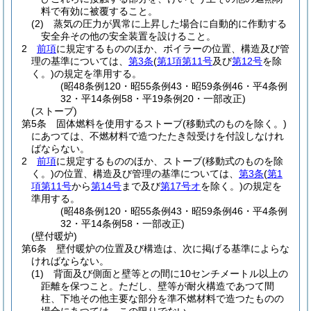
料で有効に被覆すること。
(2)
蒸気の圧力が異常に上昇した場合に自動的に作動する
安全弁その他の安全装置を設けること。
2
前項
に規定するもののほか、ボイラーの位置、構造及び管
理の基準については、
第3条
(
第1項第11号
及び
第12号
を除
く。)
の規定を準用する。
(昭48条例120・昭55条例43・昭59条例46・平4条例
32・平14条例58・平19条例20・一部改正)
(ストーブ)
第5条
固体燃料を使用するストーブ
(移動式のものを除く。)
にあつては、不燃材料で造つたたき殻受けを付設しなけれ
ばならない。
2
前項
に規定するもののほか、ストーブ
(移動式のものを除
く。)
の位置、構造及び管理の基準については、
第3条
(
第1
項第11号
から
第14号
まで及び
第17号オ
を除く。)
の規定を
準用する。
(昭48条例120・昭55条例43・昭59条例46・平4条例
32・平14条例58・一部改正)
(壁付暖炉)
第6条
壁付暖炉の位置及び構造は、次に掲げる基準によらな
ければならない。
(1)
背面及び側面と壁等との間に10センチメートル以上の
距離を保つこと。
ただし、壁等が耐火構造であつて間
柱、下地その他主要な部分を準不燃材料で造つたものの