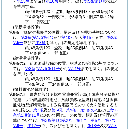
ら
第13号
まで及び
第16号
を除く。)
及び
第5条第1項
の規定
を準用する。
(昭48条例120・追加、昭55条例43・昭59条例46・
平4条例32・一部改正、令8条例3・旧第7条の2繰
下・一部改正)
(簡易湯沸設備)
第8条
簡易湯沸設備の位置、構造及び管理の基準について
は、
第3条
(
第1項第6号
及び
第10号
から
第15号
まで、
第2項
第5号
並びに
第3項
を除く。)
の規定を準用する。
(昭48条例120・全改、昭55条例43・昭59条例46・
平14条例58・一部改正)
(給湯湯沸設備)
第8条の2
給湯湯沸設備の位置、構造及び管理の基準につい
ては、
第3条
(
第1項第11号
から
第14号
までを除く。)
の規定
を準用する。
(昭48条例120・追加、昭55条例43・昭59条例46・
平4条例32・平14条例58・一部改正)
(燃料電池発電設備)
第8条の3
屋内に設ける燃料電池発電設備
(固体高分子型燃料
電池、リン酸型燃料電池、溶融炭酸塩型燃料電池又は固体
酸化物型燃料電池による発電設備であつて火を使用するも
のに限る。
第3項
及び
第5項
、
第9条
、
第9条の2
並びに
第56
条第1項第11号
において同じ。)
の位置、構造及び管理の基
準については、
第3条第1項第2号
、
第4号
、
第5号
、
第7号
、
第9号
、
第17号
(ウ、ス及びセを除く。)
、
第18号
及び
第18