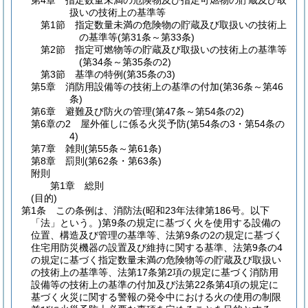
第4章
指定数量未満の危険物及び指定可燃物の貯蔵及び取
扱いの技術上の基準等
第1節
指定数量未満の危険物の貯蔵及び取扱いの技術上
の基準等
(第31条～第33条)
第2節
指定可燃物等の貯蔵及び取扱いの技術上の基準等
(第34条～第35条の2)
第3節
基準の特例
(第35条の3)
第5章
消防用設備等の技術上の基準の付加
(第36条～第46
条)
第6章
避難及び防火の管理
(第47条～第54条の2)
第6章の2
屋外催しに係る火災予防
(第54条の3・第54条の
4)
第7章
雑則
(第55条～第61条)
第8章
罰則
(第62条・第63条)
附則
第1章
総則
(目的)
第1条
この条例は、消防法
(昭和23年法律第186号。以下
「法」という。)
第9条の規定に基づく火を使用する設備の
位置、構造及び管理の基準等、法第9条の2の規定に基づく
住宅用防災機器の設置及び維持に関する基準、法第9条の4
の規定に基づく指定数量未満の危険物等の貯蔵及び取扱い
の技術上の基準等、法第17条第2項の規定に基づく消防用
設備等の技術上の基準の付加及び法第22条第4項の規定に
基づく火災に関する警報の発令中における火の使用の制限