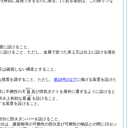
の
(有効に遮熱できるものに限る。)
である場合は、この限りでな
置に設けること。
に設けること。
ただし、金属で造つた床上又は台上に設ける場合
又は破損しない構造とすること。
な措置を講ずること。
ただし、
第18号の2ア
に掲げる装置を設けた
がい
部に不燃性の天
及び排気ダクトを屋外に通ずるように設けると
蓋
へい
防火上有効な遮
を設けること。
蔽
する装置を設けること。
部分に防火ダンパーを設けること。
分は、建築物等の可燃性の部分及び可燃性の物品との間に15セン