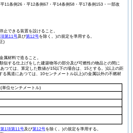
・平11条例26・平12条例67・平14条例58・平17条例153・一部改
停止できる装置を設けること。
1項第11号
及び
第12号
を除く。)
の規定を準用する。
正)
金属材料で造ること。
類似する仕上げをした建築物等の部分及び可燃性の物品との間に
あつては、算定した数値が15以下の場合は、15とする。)
以上の距
する風道にあつては、10センチメートル以上)
の金属以外の不燃材
離
(単位センチメートル)
(
第1項第11号
及び
第12号
を除く。)
の規定を準用する。