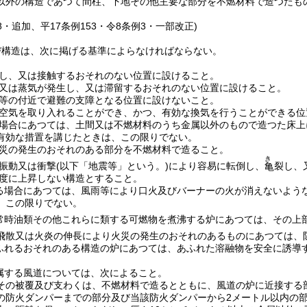
以外の構造であつて間柱、下地その他主要な部分を不燃材料で造つたも
58・追加、平17条例153・令8条例3・一部改正)
び構造は、次に掲げる基準によらなければならない。
し、又は接触するおそれのない位置に設けること。
又は蒸気が発生し、又は滞留するおそれのない位置に設けること。
等の付近で避難の支障となる位置に設けないこと。
空気を取り入れることができ、かつ、有効な換気を行うことができる位
場合にあつては、土間又は不燃材料のうち金属以外のもので造つた床上
有効な措置を講じたときは、この限りでない。
災の発生のおそれのある部分を不燃材料で造ること。
き
振動又は衝撃
(以下「地震等」という。)
により容易に転倒し、
裂し、
亀
度に上昇しない構造とすること。
る場合にあつては、風雨等により口火及びバーナーの火が消えないよう
、この限りでない。
常時油類その他これらに類する可燃物を煮沸する炉にあつては、その上
飛散又は火炎の伸長により火災の発生のおそれのあるものにあつては、
ふれるおそれのある構造の炉にあつては、あふれた溶融物を安全に誘導
属する風道については、次によること。
その被覆及び支わくは、不燃材料で造るとともに、風道の炉に近接する
の防火ダンパーまでの部分及び当該防火ダンパーから2メートル以内の部