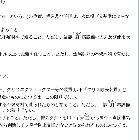
正)
設備」という。)
の位置、構造及び管理は、次に掲げる基準によらな
によること。
ちゆう
る不燃材料で造ること。
ただし、当該
房設備の入力及び使用状
厨
。
。
トル以上の距離を保つこと。
ただし、金属以外の不燃材料で有効に
。
こと。
ー、グリスエクストラクター等の装置
(以下「グリス除去装置」と
構造のものにあつては、この限りでない。
ちゆう
する不燃材料で造られたものとすること。
ただし、当該
房設備
厨
、この限りでない。
がい
設けること。
ただし、排気ダクトを用いず天
から屋外へ直接排気
蓋
から判断して火災予防上支障がないと認められるものにあつては、