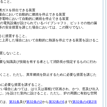
ること。
燃ガスを排出できる装置
場合において自動的に燃焼を停止できる装置
停電時において自動的に燃焼を停止できる装置
の電気設備が設けられているパイプシャフト、ピットその他の漏
等の安全措置を講じた場合においては、この限りでない。
うに措置すること。
に上昇した場合において自動的に熱源を停止できる装置を設けるこ
置しないこと。
。
要な知識及び技能を有する者として消防長が指定するものに行わ
くこと。
ただし、異常燃焼を防止するために必要な措置を講じた
めに必要な措置を講ずること。
ない場合にあつては、はり又は屋根)
で区画され、かつ、窓及び出入
じ。)
を設けた室内に設けること。
ただし、炉の周囲に有効な空間
ては、
第31条
及び
第32条の2
から
第32条の5
まで
(
第32条の4第2項