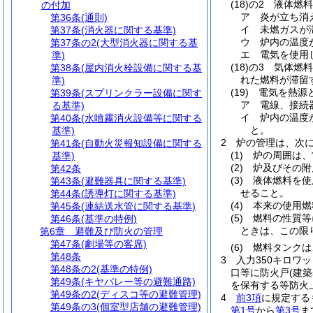
(18)の2
液体燃料
の付加
ア
炎が立ち消
第36条
(通則)
イ
未燃ガスが
第37条
(消火器に関する基準)
ウ
炉内の温度
第37条の2
(大型消火器に関する基
エ
電気を使用
準)
(18)の3
気体燃料
第38条
(屋内消火栓設備に関する基
れた燃料が滞留
準)
(19)
電気を熱源
第39条
(スプリンクラー設備に関す
ア
電線、接続
る基準)
イ
炉内の温度
第40条
(水噴霧消火設備等に関する
と。
基準)
2
炉の管理は、次
第41条
(自動火災報知設備に関する
(1)
炉の周囲は、
基準)
(2)
炉及びその附
第42条
(3)
液体燃料を使
第43条
(避難器具に関する基準)
せること。
第44条
(誘導灯に関する基準)
(4)
本来の使用燃
第45条
(連結送水管に関する基準)
(5)
燃料の性質等
第46条
(基準の特例)
ときは、この限
第6章
避難及び防火の管理
第47条
(劇場等の客席)
(6)
燃料タンクは
第48条
3
入力350キロワ
第48条の2
(基準の特例)
口等に防火戸
(建
第49条
(キヤバレー等の避難通路)
を保有する等防火
第49条の2
(ディスコ等の避難管理)
4
前3項
に規定する
第49条の3
(個室型店舗の避難管理)
第1号
から
第3号
ま