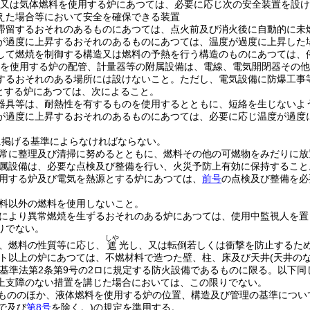
又は気体燃料を使用する炉にあつては、必要に応じ次の安全装置を設け
えた場合等において安全を確保できる装置
滞留するおそれのあるものにあつては、点火前及び消火後に自動的に未
が過度に上昇するおそれのあるものにあつては、温度が過度に上昇した
して燃焼を制御する構造又は燃料の予熱を行う構造のものにあつては、
を使用する炉の配管、計量器等の附属設備は、電線、電気開閉器その他
するおそれのある場所には設けないこと。
ただし、電気設備に防爆工事
とする炉にあつては、次によること。
器具等は、耐熱性を有するものを使用するとともに、短絡を生じないよ
が過度に上昇するおそれのあるものにあつては、必要に応じ温度が過度
に掲げる基準によらなければならない。
常に整理及び清掃に努めるとともに、燃料その他の可燃物をみだりに放
属設備は、必要な点検及び整備を行い、火災予防上有効に保持すること
用する炉及び電気を熱源とする炉にあつては、
前号
の点検及び整備を必
料以外の燃料を使用しないこと。
により異常燃焼を生ずるおそれのある炉にあつては、使用中監視人を置
りでない。
しや
、燃料の性質等に応じ、
光し、又は転倒若しくは衝撃を防止するた
遮
ット以上の炉にあつては、不燃材料で造つた壁、柱、床及び天井
(天井の
築基準法第2条第9号の2ロに規定する防火設備であるものに限る。以下同
上支障のない措置を講じた場合においては、この限りでない。
もののほか、液体燃料を使用する炉の位置、構造及び管理の基準につい
で及び
第8号
を除く。)
の規定を準用する。