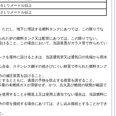
2.6ミリメートル以上
3.2ミリメートル以上
。
ただし、地下に埋設する燃料タンクにあつては、この限りでな
られた炉の燃料タンク又は配管にあつては、この限りでない。
設けること。
この場合において、当該装置がガラス管で作られてい
ンクを屋外に設けるときは、当該通気管又は通気口の先端から雨水
ム合金、ステンレス鋼その他さびにくい材質で作られた燃料タンク
めの減圧装置を設けること。
とするとともに、過度の予熱を防止する措置を講ずること。
多量の未燃焼ガスが滞留せず、かつ、点火及び燃焼の状態が確認で
を使用することが構造上又は使用上適当でない場合は、当該燃料に
外の管を接続する場合にあつては、さし込み接続とすることができ
と。