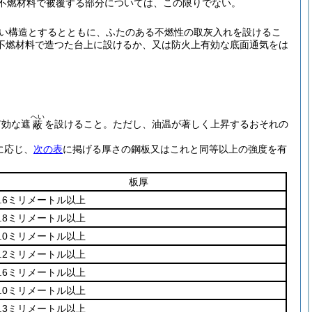
の不燃材料で被覆する部分については、この限りでない。
い構造とするとともに、ふたのある不燃性の取灰入れを設けるこ
不燃材料で造つた台上に設けるか、又は防火上有効な底面通気をは
へい
有効な遮
を設けること。
ただし、油温が著しく上昇するおそれの
蔽
に応じ、
次の表
に掲げる厚さの鋼板又はこれと同等以上の強度を有
板厚
0.6ミリメートル以上
0.8ミリメートル以上
1.0ミリメートル以上
1.2ミリメートル以上
1.6ミリメートル以上
2.0ミリメートル以上
2.3ミリメートル以上