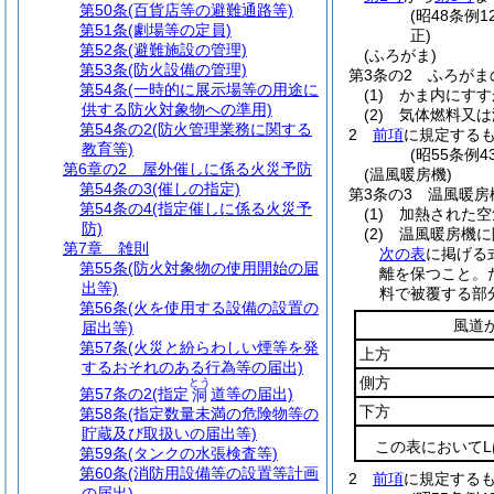
第50条
(百貨店等の避難通路等)
(昭48条例
第51条
(劇場等の定員)
正)
第52条
(避難施設の管理)
(ふろがま)
第53条
(防火設備の管理)
第3条の2
ふろがま
第54条
(一時的に展示場等の用途に
(1)
かま内にすす
供する防火対象物への準用)
(2)
気体燃料又は
第54条の2
(防火管理業務に関する
2
前項
に規定する
教育等)
(昭55条例
第6章の2
屋外催しに係る火災予防
(温風暖房機)
第54条の3
(催しの指定)
第3条の3
温風暖房
第54条の4
(指定催しに係る火災予
(1)
加熱された空
防)
(2)
温風暖房機に
第7章
雑則
次の表
に掲げる
第55条
(防火対象物の使用開始の届
離を保つこと。
出等)
料で被覆する部
第56条
(火を使用する設備の設置の
風道
届出等)
第57条
(火災と紛らわしい煙等を発
上方
するおそれのある行為等の届出)
側方
とう
第57条の2
(指定
道等の届出)
洞
下方
第58条
(指定数量未満の危険物等の
貯蔵及び取扱いの届出等)
この表において
第59条
(タンクの水張検査等)
第60条
(消防用設備等の設置等計画
2
前項
に規定する
の届出)