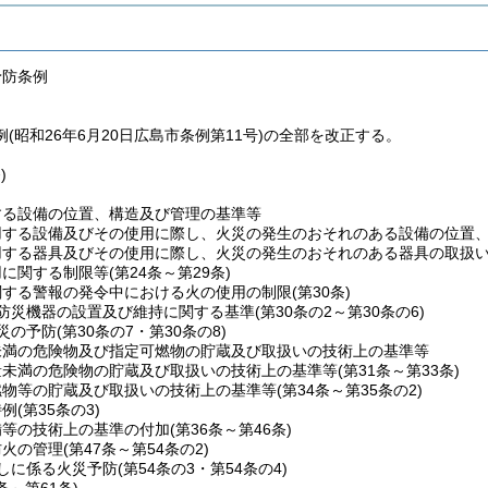
予防条例
(昭和26年6月20日広島市条例第11号)の全部を改正する。
)
する設備の位置、構造及び管理の基準等
用する設備及びその使用に際し、火災の発生のおそれのある設備の位置
用する器具及びその使用に際し、火災の発生のおそれのある器具の取扱
用に関する制限等
(第24条～第29条)
関する警報の発令中における火の使用の制限
(第30条)
防災機器の設置及び維持に関する基準
(第30条の2～第30条の6)
災の予防
(第30条の7・第30条の8)
未満の危険物及び指定可燃物の貯蔵及び取扱いの技術上の基準等
量未満の危険物の貯蔵及び取扱いの技術上の基準等
(第31条～第33条)
燃物等の貯蔵及び取扱いの技術上の基準等
(第34条～第35条の2)
特例
(第35条の3)
備等の技術上の基準の付加
(第36条～第46条)
防火の管理
(第47条～第54条の2)
しに係る火災予防
(第54条の3・第54条の4)