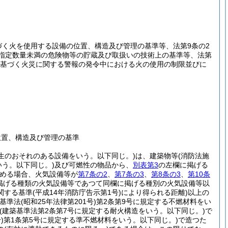
づく火を使用する設備の位置、構造及び管理の基準等、法第9条の2
く指定数量未満の危険物等の貯蔵及び取扱いの技術上の基準等、法第
定に基づく火災に関する警報の発令中における火の使用の制限並びに
位置、構造及び管理の基準
生のおそれのある設備をいう。以下同じ。)
は、建築物等
(消防法施
いう。以下同じ。)
及び可燃性の物品から、
別表第3
の左欄に掲げる
認める場合、火気設備等が
第7条の2
、
第7条の3
、
第8条の3
、
第10条
掲げる種類の火気設備等であつて同欄に掲げる種別の火気設備等以
関する基準
(平成14年消防庁告示第1号)
により得られる距離)
以上の
築基準法
(昭和25年法律第201号)
第2条第9号に規定する不燃材料をい
(建築基準法第2条第7号に規定する耐火構造をいう。以下同じ。)
で
)
第1条第5号に規定する準不燃材料をいう。以下同じ。)
で造つた