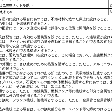
え2,000リットル以下
超えるもの
を屋内に設ける場合にあつては、不燃材料で造つた床上に設けること。
の架台は、不燃材料で造ること。
の配管には、タンク直近の容易に操作できる位置に開閉弁を設けること
又は配管には、有効なろ過装置を設けること。
ただし、ろ過装置が設け
には、見やすい位置に燃料の量を自動的に覚知することができる装置を
属管等で安全に保護すること。
は、水抜きができる構造とすること。
には、通気管又は通気口を設けること。
この場合において、当該燃料タ
構造とすること。
の外面には、さび止めのための措置を講ずること。
ただし、アルミニウ
この限りでない。
過度の圧力がかかるおそれのある炉にあつては、異常燃焼を防止するた
する方式の炉にあつては、燃料タンク又は配管を直火で予熱しない構造
はプロパンガス、石炭ガスその他の気体燃料を使用する炉にあつては、
とともに、その配管については、次によること。
用すること。
ただし、燃焼装置、燃料タンク等に接続する部分で金属管
属管以外の管を使用することができる。
じ接続、フランジ接続、溶接等とすること。
ただし、金属管と金属管以
込み接続による場合は、その接続部分をホースバンド等で締めつけるこ