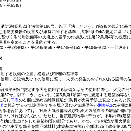
5条～第61条)
2条・第63条)
、消防法
(昭和23年法律第186号。以下「法」という。)
第9条の規定に基
宅用防災機器の設置及び維持に関する基準、法第9条の4の規定に基づ
定に基づく消防用設備等の技術上の基準の付加及び法第22条第4項の規
事項を定めることを目的とする。
120・平2条例27・平14条例58・平17条例153・平19条例20・一部改正)
)
)
使用する設備の位置、構造及び管理の基準等
を使用する設備及びその使用に際し、火災の発生のおそれのある設備の
)
等
(法第9条に規定する火を使用する設備又はその使用に際し、火災の発
令第37号。以下「令」という。)
第5条第1項第1号に規定する建築物等を
に応じ
同表
の右欄に定める離隔距離
(消防長が火災予防上安全であると
4項
に規定する火気設備等である場合及び火気設備等が
別表第3
の左欄に
ある場合にあつては、対象火気設備等及び対象火気器具等の離隔距離に
設けなければならない。
ただし、当該建築物等の部分が、不燃材料
(建
有効に仕上げをした建築物等の部分であり、かつ、その構造が耐火構造
その他主要な部分を準不燃材料
(建築基準法施行令
(昭和25年政令第338号