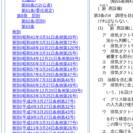
(昭55条例
第60条の2
(公表)
ちゆう
(
房設備)
厨
第61条
(委任規定)
第3条の4
調理を目
第8章
罰則
ければならない。
第62条
(罰則)
ちゆう
第63条
(1)
房設備に
厨
附則
ア
排気ダクト
附則
(昭和41年3月31日条例第20号)
況から判断し
附則
(昭和48年3月31日条例第72号)
イ
排気ダクト
附則
(昭和48年10月2日条例第120号)
ウ
排気ダクト
附則
(昭和53年3月31日条例第25号)
被覆する部分
附則
(昭和54年12月21日条例第69号)
エ
排気ダクト
附則
(昭和55年3月11日条例第43号)
オ
排気ダクト
附則
(昭和57年3月24日条例第14号)
カ
排気ダクト
附則
(昭和57年6月29日条例第47号)
(2)
油脂を含む蒸
附則
(昭和59年7月3日条例第46号)
ア
排気中に含
附則
(昭和60年2月27日条例第49号)
附則
(昭和60年12月20日条例第100号)
いう。)
を設け
附則
(昭和63年3月25日条例第26号)
イ
グリス除去
附則
(平成2年3月27日条例第27号)
の入力及び使
附則
(平成4年3月27日条例第32号)
ウ
排気ダクト
附則
(平成7年3月20日条例第43号)
附則
(平成9年3月27日条例第42号)
を行う構造の
附則
(平成10年3月31日条例第77号)
この限りでな
附則
(平成11年3月24日条例第26号)
エ
次に掲げる