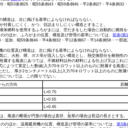
120・昭53条例25・昭55条例43・昭59条例46・平2条例27・平4条例32
の構造は、次に掲げる基準によらなければならない。
が付着しにくく、かつ、目詰まりしにくい構造とすること。
液体燃料を使用するふろがまには、空だきをした場合に自動的に燃焼を
もののほか、ふろがまの位置、構造及び管理の基準については、
前条
(
第
43・追加、昭59条例46・平4条例32・平12条例67・平14条例58・一部改
機の位置及び構造は、次に掲げる基準によらなければならない。
気に、火粉、煙、ガス等が混入しない構造とし、熱交換部分を耐熱性の
附属する風道にあつては、不燃材料以外の材料による仕上げ又はこれに
式によつて算定した数値
(入力70キロワット以上のものに附属する風道に
ただし、厚さ2センチメートル以上
(入力70キロワット以上のものに附属
分については、この限りでない。
からの方向
距
L×0.70
L×0.55
L×0.45
く
Lは、風道の断面が円形の場合は直径、
形の場合は長辺の長さとする。
矩
もののほか、温風暖房機の位置、構造及び管理の基準については、
第3条