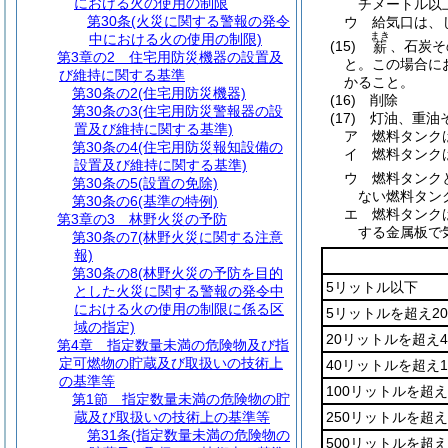
における火の使用の制限
チメートル以
第30条
(火災に関する警報の発令
ウ
給気口は、
まき
中における火の使用の制限)
(15)
、石炭そ
薪
第3章の2
住宅用防災機器の設置及
と。
この場合に
び維持に関する基準
かること。
第30条の2
(住宅用防災機器)
(16)
削除
第30条の3
(住宅用防災警報器の設
(17)
灯油、重油
置及び維持に関する基準)
ア
燃料タンク
第30条の4
(住宅用防災報知設備の
イ
燃料タンク
設置及び維持に関する基準)
ウ
燃料タンク
第30条の5
(設置の免除)
ない燃料タン
第30条の6
(基準の特例)
エ
燃料タンク
第3章の3
林野火災の予防
する金属板で
第30条の7
(林野火災に関する注意
報)
第30条の8
(林野火災の予防を目的
5リットル以下
とした火災に関する警報の発令中
における火の使用の制限に係る区
5リットルを超え2
域の指定)
20リットルを超え
第4章
指定数量未満の危険物及び指
定可燃物の貯蔵及び取扱いの技術上
40リットルを超え
の基準等
100リットルを超え
第1節
指定数量未満の危険物の貯
蔵及び取扱いの技術上の基準等
250リットルを超え
第31条
(指定数量未満の危険物の
500リットルを超え