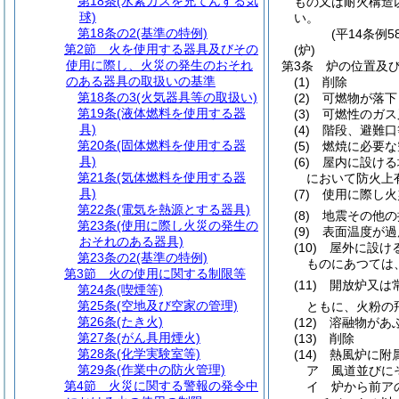
第18条
(水素ガスを充てんする気
もの又は耐火構造
球)
い。
第18条の2
(基準の特例)
(平14条例
第2節
火を使用する器具及びその
(炉)
使用に際し、火災の発生のおそれ
第3条
炉の位置及
のある器具の取扱いの基準
(1)
削除
第18条の3
(火気器具等の取扱い)
(2)
可燃物が落下
第19条
(液体燃料を使用する器
(3)
可燃性のガス
具)
(4)
階段、避難口
第20条
(固体燃料を使用する器
(5)
燃焼に必要な
具)
(6)
屋内に設ける
第21条
(気体燃料を使用する器
において防火上
具)
(7)
使用に際し火
第22条
(電気を熱源とする器具)
(8)
地震その他の
第23条
(使用に際し火災の発生の
(9)
表面温度が過
おそれのある器具)
(10)
屋外に設け
第23条の2
(基準の特例)
ものにあつては
第3節
火の使用に関する制限等
(11)
開放炉又は
第24条
(喫煙等)
第25条
(空地及び空家の管理)
ともに、火粉の
第26条
(たき火)
(12)
溶融物があ
第27条
(がん具用煙火)
(13)
削除
第28条
(化学実験室等)
(14)
熱風炉に附
第29条
(作業中の防火管理)
ア
風道並びに
第4節
火災に関する警報の発令中
イ
炉から前ア