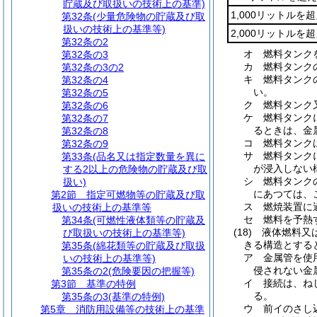
貯蔵及び取扱いの技術上の基準)
1,000リットルを超
第32条
(少量危険物の貯蔵及び取
扱いの技術上の基準等)
2,000リットルを
第32条の2
オ
燃料タンク
第32条の3
カ
燃料タンク
第32条の3の2
キ
燃料タンク
第32条の4
い。
第32条の5
ク
燃料タンク
第32条の6
ケ
燃料タンク
第32条の7
るときは、金
第32条の8
コ
燃料タンク
第32条の9
サ
燃料タンク
第33条
(品名又は指定数量を異に
が浸入しない
する2以上の危険物の貯蔵及び取
シ
燃料タンク
扱い)
にあつては、
第2節
指定可燃物等の貯蔵及び取
ス
燃焼装置に
扱いの技術上の基準等
セ
燃料を予熱
第34条
(可燃性液体類等の貯蔵及
(18)
液体燃料又
び取扱いの技術上の基準等)
きる構造とする
第35条
(綿花類等の貯蔵及び取扱
ア
金属管を使
いの技術上の基準等)
侵されない金
第35条の2
(危険要因の把握等)
イ
接続は、ね
第3節
基準の特例
る。
第35条の3
(基準の特例)
ウ
前イのさし
第5章
消防用設備等の技術上の基準