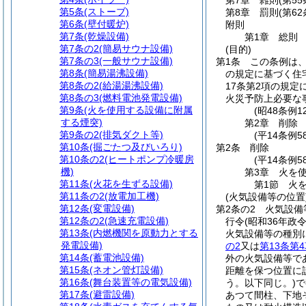
第7章
雑則
(第5
第5条
(ストーブ)
第8章
罰則
(第6
第6条
(壁付暖炉)
附則
第7条
(乾燥設備)
第1章
総則
第7条の2
(簡易サウナ設備)
(目的)
第7条の3
(一般サウナ設備)
第1条
この条例は
第8条
(簡易湯沸設備)
の規定に基づく住
第8条の2
(給湯湯沸設備)
17条第2項の規
第8条の3
(燃料電池発電設備)
火災予防上必要な
第9条
(火を使用する設備に附属
(昭48条例
する煙突)
第2章
削除
第9条の2
(排気ダクト等)
(平14条例58
第10条
(掘ごたつ及びいろり)
第2条
削除
第10条の2
(ヒートポンプ冷暖房
(平14条例58
機)
第3章
火を
第11条
(火花を生ずる設備)
第1節
火
第11条の2
(放電加工機)
(火気設備等の位置
第12条
(変電設備)
第2条の2
火気設備
第12条の2
(急速充電設備)
行令
(昭和36年政
第13条
(内燃機関を原動力とする
火気設備等の種別
発電設備)
の2
又は
第13条第
第14条
(蓄電池設備)
外の火気設備等で
第15条
(ネオン管灯設備)
距離を保つ位置に
第16条
(舞台装置等の電気設備)
う。以下同じ。)
で
第17条
(避雷設備)
あつて間柱、下地