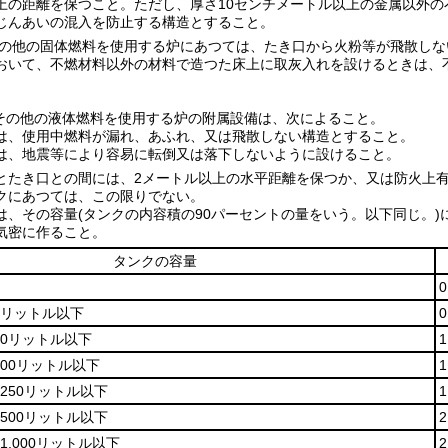
上の距離を保つこと。
ただし、厚さ10センチメートル以上の金属以外
じんあいの混入を防止する構造とすること。
の他の固体燃料を使用する炉にあつては、たき口から火粉等が飛散しな
おいて、不燃材料以外の材料で造つた床上に取灰入れを設けるときは、
その他の液体燃料を使用する炉の附属設備は、次によること。
は、使用中燃料が漏れ、あふれ、又は飛散しない構造とすること。
は、地震等により容易に転倒又は落下しないように設けること。
とたき口との間には、2メートル以上の水平距離を保つか、又は防火上
クにあつては、この限りでない。
は、その容量
(タンクの内容積の90パーセントの量をいう。以下同じ。)
気密に作ること。
タンクの容量
0リットル以下
40リットル以下
100リットル以下
250リットル以下
500リットル以下
1,000リットル以下