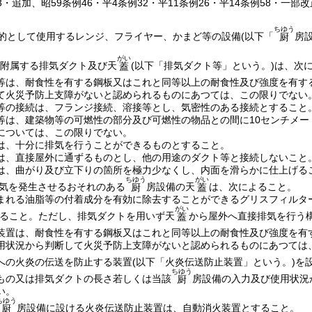
43・追加、昭59条例46・平4条例32・平11条例26・平14条例58・一部改
ちゆう
的として使用するレンジ、フライヤー、かまど等の設備
(以下「
房
厨
がい
附属する排気ダクト及び天
(以下「排気ダクト等」という。)
は、次
蓋
等は、耐食性を有する鋼板又はこれと同等以上の耐食性及び強度を有す
て火災予防上支障がないと認められるものにあつては、この限りでない
等の接続は、フランジ接続、溶接等とし、気密性のある接続とすること
等は、建築物等の可燃性の部分及び可燃性の物品との間に10センチメー
については、この限りでない。
は、十分に排気を行うことができるものとすること。
は、直接屋外に通ずるものとし、他の用途のダクト等と接続しないこと
は、曲がり及び立下りの箇所を極力少なくし、内面を滑らかに仕上げる
ちゆう
がい
気を発生させるおそれのある
房設備の天
は、次によること。
厨
蓋
まれる油脂等の付着成分を有効に除去することができるグリスフィルタ
がい
ること。
ただし、排気ダクトを用いず天
から屋外へ直接排気を行う
蓋
装置は、耐食性を有する鋼板又はこれと同等以上の耐食性及び強度を有
用状況から判断して火災予防上支障がないと認められるものにあつては
への火炎の伝送を防止する装置
(以下「火炎伝送防止装置」という。)
を
ちゆう
もの又は排気ダクトの長さ若しくは当該
房設備の入力及び使用状況
厨
い。
ちゆう
房設備に設ける火炎伝送防止装置は、自動消火装置とすること。
厨