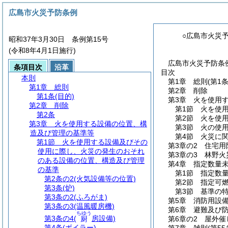
広島市火災予防条例
○広島市火災
昭和37年3月30日 条例第15号
(令和8年4月1日施行)
広島市火災予防条例
条項目次
沿革
目次
本則
第1章
総則
(第1条
第1章
総則
第2章
削除
第1条
(目的)
第3章
火を使用
第2章
削除
第1節
火を使
第2条
第2節
火を使
第3章
火を使用する設備の位置、構
第3節
火の使
造及び管理の基準等
第4節
火災に
第1節
火を使用する設備及びその
第3章の2
住宅用
使用に際し、火災の発生のおそれ
第3章の3
林野火
のある設備の位置、構造及び管理
第4章
指定数量
の基準
第1節
指定数
第2条の2
(火気設備等の位置)
第2節
指定可
第3条
(炉)
第3節
基準の
第3条の2
(ふろがま)
第5章
消防用設
第3条の3
(温風暖房機)
第6章
避難及び
ちゆう
第3条の4
(
房設備)
厨
第6章の2
屋外催
第4条
(ボイラー)