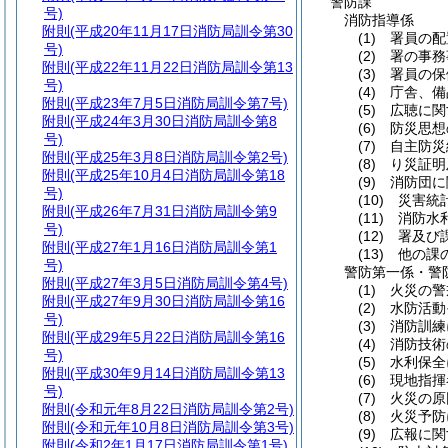
警防課
号)
消防指導係
附則
(平成20年11月17日消防局訓令第30
(1)
署員の配
号)
(2)
署の事務
附則
(平成22年11月22日消防局訓令第13
(3)
署員の保
号)
(4)
庁舎、備
附則
(平成23年7月5日消防局訓令第7号)
(5)
広聴に関
附則
(平成24年3月30日消防局訓令第8
(6)
防災思想
号)
(7)
自主防災
附則
(平成25年3月8日消防局訓令第2号)
(8)
り災証明
附則
(平成25年10月4日消防局訓令第18
(9)
消防団に
号)
(10)
災害統計
附則
(平成26年7月31日消防局訓令第9
(11)
消防水利
号)
(12)
署及び課
附則
(平成27年1月16日消防局訓令第1
(13)
他の課の
号)
警防第一係・警
附則
(平成27年3月5日消防局訓令第4号)
(1)
火災の警
附則
(平成27年9月30日消防局訓令第16
(2)
水防活動
号)
(3)
消防訓練
附則
(平成29年5月22日消防局訓令第16
(4)
消防技術
号)
(5)
水利保全
附則
(平成30年9月14日消防局訓令第13
(6)
現地指揮
号)
(7)
火災の原
附則
(令和元年8月22日消防局訓令第2号)
(8)
火災予防
附則
(令和元年10月8日消防局訓令第3号)
(9)
広報に関
附則
(令和2年1月17日消防局訓令第1号)