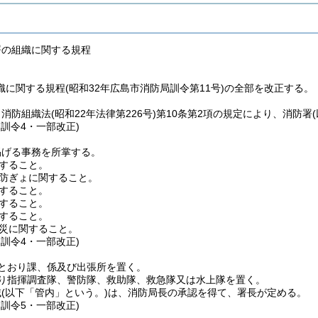
署の組織に関する規程
に関する規程(昭和32年広島市消防局訓令第11号)の全部を改正する。
、消防組織法
(昭和22年法律第226号)
第10条第2項の規定により、消防署
局訓令4・一部改正)
掲げる事務を所掌する。
すること。
防ぎょに関すること。
すること。
すること。
すること。
災に関すること。
局訓令4・一部改正)
とおり課、係及び出張所を置く。
り指揮調査隊、警防隊、救助隊、救急隊又は水上隊を置く。
域
(以下「管内」という。)
は、消防局長の承認を得て、署長が定める。
局訓令5・一部改正)