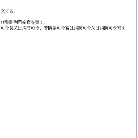
て充てる。
及び警防副司令官を置く。
防司令長又は消防司令、警防副司令官は消防司令又は消防司令補を