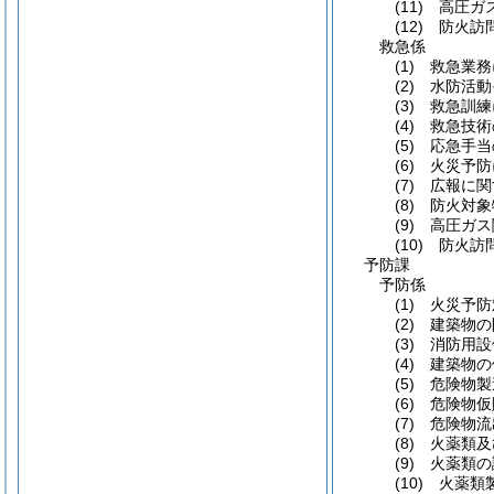
(11)
高圧ガス
(12)
防火訪問
救急係
(1)
救急業務
(2)
水防活動
(3)
救急訓練
(4)
救急技術
(5)
応急手当
(6)
火災予防
(7)
広報に関
(8)
防火対象
(9)
高圧ガス
(10)
防火訪問
予防課
予防係
(1)
火災予防
(2)
建築物の
(3)
消防用設
(4)
建築物の
(5)
危険物製
(6)
危険物仮
(7)
危険物流
(8)
火薬類及
(9)
火薬類の譲
(10)
火薬類製