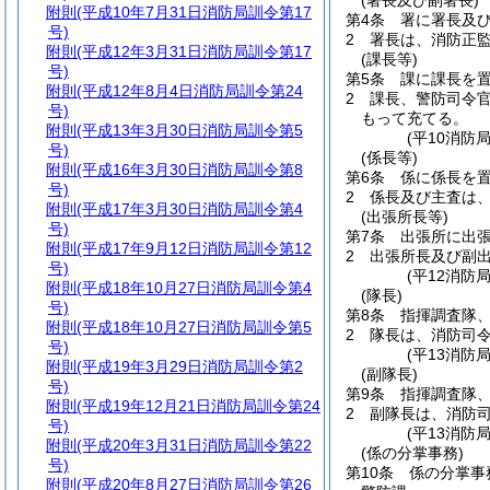
(署長及び副署長)
附則
(平成10年7月31日消防局訓令第17
第4条
署に署長及
号)
2
署長は、消防正
附則
(平成12年3月31日消防局訓令第17
(課長等)
号)
第5条
課に課長を
附則
(平成12年8月4日消防局訓令第24
2
課長、警防司令
号)
もって充てる。
附則
(平成13年3月30日消防局訓令第5
(平10消防
号)
(係長等)
附則
(平成16年3月30日消防局訓令第8
第6条
係に係長を
号)
2
係長及び主査は
附則
(平成17年3月30日消防局訓令第4
(出張所長等)
号)
第7条
出張所に出
附則
(平成17年9月12日消防局訓令第12
2
出張所長及び副
号)
(平12消防
附則
(平成18年10月27日消防局訓令第4
(隊長)
号)
第8条
指揮調査隊
附則
(平成18年10月27日消防局訓令第5
2
隊長は、消防司
号)
(平13消防
附則
(平成19年3月29日消防局訓令第2
(副隊長)
号)
第9条
指揮調査隊
附則
(平成19年12月21日消防局訓令第24
2
副隊長は、消防
号)
(平13消防
附則
(平成20年3月31日消防局訓令第22
(係の分掌事務)
号)
第10条
係の分掌事
附則
(平成20年8月27日消防局訓令第26