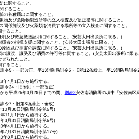
防に関すること。
関すること。
係の各種届出に関すること。
象物及び危険物製造所等の立入検査及び是正指導に関すること。
ス関係施設及び火薬類を消費する場所等の立入検査に関すること。
関すること。
証明及び救急搬送証明に関すること。
(安芸太田出張所に限る。)
指揮者の指揮支援に関すること。
(安芸太田出張所に限る。)
の原因及び損害の調査に関すること。
(安芸太田出張所に限る。)
類の譲渡、譲受及び消費の許可等に関すること。
(安芸太田出張所に限る
命ぜられたこと。
関すること。
局訓令5・一部改正、平13消防局訓令5・旧第12条繰上、平19消防局訓令
8年4月1日から施行する。
局訓令24・旧附則・一部改正)
日から平成25年3月29日までの間、
別表2
安佐南消防署の項中「安佐南区緑
局訓令7・旧第3項繰上・全改)
年10月30日
消防局訓令第5号)
年11月1日から施行する。
0年3月31日
消防局訓令第5号)
0年4月1日から施行する。
0年7月31日
消防局訓令第17号)
0年8月1日から施行する。