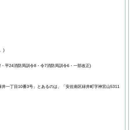
。)
2・平24消防局訓令8・令7消防局訓令6・一部改正)
井一丁目10番3号」とあるのは、「安佐南区緑井町字神宮山5311