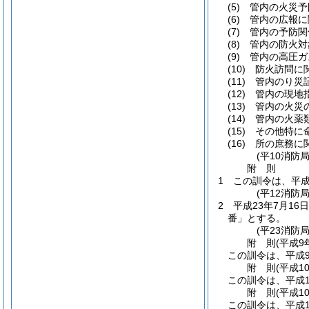
(5)
管内の火災予
(6)
管内の広報に
(7)
管内の予防関
(8)
管内の防火対
(9)
管内の高圧ガ
(10)
防火訪問に
(11)
管内のり災
(12)
管内の現地
(13)
管内の火災
(14)
管内の火薬
(15)
その他特に
(16)
所の庶務に
(平10消防
附
則
1
この訓令は、平成
(平12消防
2
平成23年7月16
番」とする。
(平23消防
附
則
(平成9
この訓令は、平成9
附
則
(平成1
この訓令は、平成1
附
則
(平成1
この訓令は、平成1