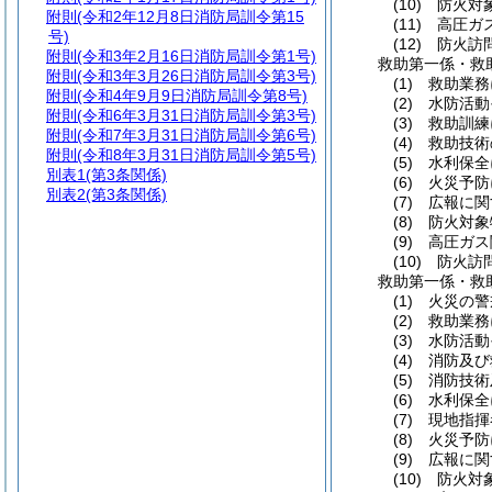
(10)
防火対象
附則
(令和2年12月8日消防局訓令第15
(11)
高圧ガス
号)
(12)
防火訪問
附則
(令和3年2月16日消防局訓令第1号)
救助第一係・救
附則
(令和3年3月26日消防局訓令第3号)
(1)
救助業務
附則
(令和4年9月9日消防局訓令第8号)
(2)
水防活動
附則
(令和6年3月31日消防局訓令第3号)
(3)
救助訓練
附則
(令和7年3月31日消防局訓令第6号)
(4)
救助技術
附則
(令和8年3月31日消防局訓令第5号)
(5)
水利保全
別表1
(第3条関係)
(6)
火災予防
別表2
(第3条関係)
(7)
広報に関
(8)
防火対象
(9)
高圧ガス
(10)
防火訪問
救助第一係・救
(1)
火災の警
(2)
救助業務
(3)
水防活動
(4)
消防及び
(5)
消防技術
(6)
水利保全
(7)
現地指揮
(8)
火災予防
(9)
広報に関
(10)
防火対象