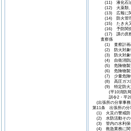
(11)
液化石油
(12)
火薬類、
(13)
広報に関
(14)
防火管理
(15)
たき火又
(16)
予防関係
(17)
課の庶務
査察係
(1)
査察計画
(2)
防火対象
(3)
防火対象
(4)
自衛消防
(5)
危険物製
(6)
危険物製
(7)
少量危険物
(8)
高圧ガス
(9)
特定防火
(平10消防
訓令2・平2
(出張所の分掌事務
第11条
出張所の分
(1)
火災の警戒防
(2)
水防活動その
(3)
管内の水利保
(4)
救急業務に関