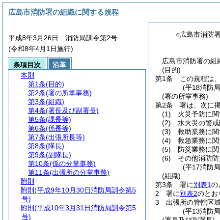
広島市消防署の組織に関する規程
○広島市消防
平成8年3月26日 消防局訓令第2号
(令和8年4月1日施行)
広島市消防署の組織
条項目次
沿革
(目的)
本則
第1条
この規程は
第1条
(目的)
(平18消防
第2条
(署の所掌事務)
(署の所掌事務)
第3条
(組織)
第2条
署は、次に
第4条
(署長及び副署長)
(1)
火災予防に関
第5条
(課長等)
(2)
水火災の警戒
第6条
(係長等)
(3)
救助業務に関
第7条
(出張所長等)
(4)
救急業務に関
第8条
(隊長)
(5)
防災業務に関
第9条
(副隊長)
(6)
その他消防防
第10条
(係の分掌事務)
(平17消防
第11条
(出張所の分掌事務)
(組織)
附則
第3条
署に
別表1
の
附則
(平成9年10月30日消防局訓令第5
2
署に
別表2
のとお
号)
3
出張所の管轄区
附則
(平成10年3月31日消防局訓令第5
(平13消防
号)