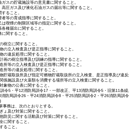
ガスの貯蔵施設等の意見書に関すること。
高圧ガス及び液化石油ガスの届出等に関すること。
すること。
者等の育成指導に関すること。
は喫煙の制限区域等の指定に関すること。
各種届出に関すること。
に関すること。
の樹立に関すること。
物の立入検査及び是正指導に関すること。
物の違反処理に関すること。
計画の樹立指導及び訓練の指導に関すること。
造所等の立入検査及び是正指導に関すること。
造所等の違反処理に関すること。
貯蔵取扱所及び指定可燃物貯蔵取扱所の立入検査、是正指導及び違反
関係施設及び火薬類を消費する場所等の立入検査に関すること。
対象物の公表に関すること。
局訓令5・平12消防局訓令17・一部改正、平13消防局訓令5・旧第11条
0消防局訓令26・平24消防局訓令8・平25消防局訓令2・平26消防局訓
)
掌事務は、次のとおりとする。
ぎょ及び対策に関すること。
他防災に関する活動及び対策に関すること。
全に関すること。
すること。