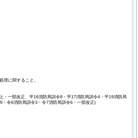
処理に関すること。
繰上・一部改正、平16消防局訓令8・平17消防局訓令4・平19消防局
令9・令6消防局訓令3・令7消防局訓令6・一部改正)