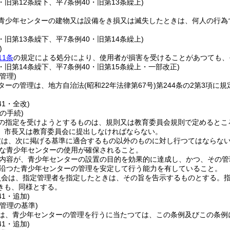
4・旧第12条繰下、平7条例40・旧第13条繰上)
青少年センターの建物又は設備をき損又は滅失したときは、何人の行為
4・旧第13条繰下、平7条例40・旧第14条繰上)
)
11条
の規定による処分により、使用者が損害を受けることがあつても、
4・旧第14条繰下、平7条例40・旧第15条繰上・一部改正)
管理)
ターの管理は、地方自治法
(昭和22年法律第67号)
第244条の2第3項に
41・全改)
の手続)
の指定を受けようとするものは、規則又は教育委員会規則で定めるとこ
、市長又は教育委員会に提出しなければならない。
定は、次に掲げる基準に適合するもの以外のものに対し行つてはならな
な青少年センターの使用が確保されること。
内容が、青少年センターの設置の目的を効果的に達成し、かつ、その管
沿つた青少年センターの管理を安定して行う能力を有していること。
員会は、指定管理者を指定したときは、その旨を告示するものとする。
きも、同様とする。
41・追加)
管理の基準)
は、青少年センターの管理を行うに当たつては、この条例及びこの条例
41・追加)