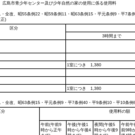
、広島市青少年センター及び少年自然の家の使用に係る使用料
41・全改、昭55条例22・昭59条例11・昭63条例15・平元条例9・平7条例
正)
区分
3時間まで
1室につき 1,380
1室につき 1,380
11・全改、昭63条例15・平元条例9・平7条例40・平9条例10・平10条例
区分
使用料の額
午前
(午前9
午後
(午後1
夜間
(午後5
午前午
時から正午
時から午後4
時から午後9
前9時