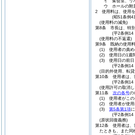
イ
集会室、リ
ウ
ホールの附
2
使用料は、使用
(昭51条例
(使用料の減免)
第8条
市長は、特
(平2条例1
(使用料の不返還)
第9条
既納の使用
(1)
使用者の責め
(2)
使用日の1週
(3)
使用日の前日
(平2条例1
(目的外使用、転貸
第10条
使用者は、
(平2条例1
(使用許可の取消し
第11条
次の各号
の
(1)
使用者がこの
(2)
使用者が使用
(3)
第5条第1項
に
(平2条例1
(原状回復義務)
第12条
使用者は、
たときも、また同