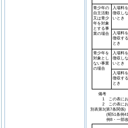
青少年の
入場料
自主活動
徴収し
又は青少
いとき
年を対象
とする事
入場料
業の場合
徴収す
とき
青少年を
入場料
対象とし
徴収し
ない事業
いとき
の場合
入場料
徴収す
とき
備考
1 この表に
2 この表に
別表第3
(第7条関係)
(昭51条例
例8・一部改