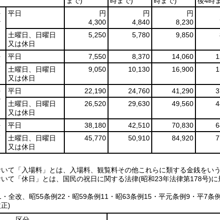
まで)
時まで)
時まで)
後4時ま
を
平日
円
円
円
な
4,300
4,840
8,230
土曜日、日曜日
5,250
5,780
9,850
又は休日
を
平日
7,550
8,370
14,060
1
る
土曜日、日曜日
9,050
10,130
16,900
1
又は休日
を
平日
22,190
24,760
41,290
3
な
土曜日、日曜日
26,520
29,630
49,560
4
又は休日
を
平日
38,180
42,510
70,830
6
る
土曜日、日曜日
45,770
50,910
84,920
7
又は休日
おいて「入場料」とは、入場料、観覧料その他これらに類する金銭をい
おいて「休日」とは、国民の祝日に関する法律(昭和23年法律第178号)
41・全改、昭55条例22・昭59条例11・昭63条例15・平元条例9・平7条例
正)
区分