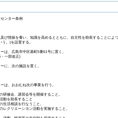
年センター条例
性及び情操を養い、知識を高めるとともに、自主性を助長することによ
いう。)
を設置する。
ーは、広島市中区基町5番61号に置く。
55・一部改正)
ターに、次の施設を置く。
ターは、おおむね次の事業を行う。
の研修会、講習会等を開催すること。
活動を助長すること
の生活相談を行なうこと。
のレクリエーシヨン活動を実施すること。