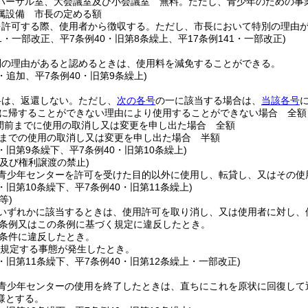
ハーサル室、大会議室及び小会議室 無料。
ただし、青少年のための事
属設備 市長の定める額
を許可する際、使用者から徴収する。
ただし、市長において特別の理由
41・一部改正、平7条例40・旧第8条繰上、平17条例141・一部改正)
別の理由があると認めるときは、使用料を減免することができる。
4・追加、平7条例40・旧第9条繰上)
料は、返還しない。
ただし、
次の各号
の一に該当する場合は、
当該各号
に帰することができない理由により使用することができない場合 全額
間前までに使用の取消し又は変更を申し出た場合 全額
までの使用の取消し又は変更を申し出た場合 半額
4・旧第9条繰下、平7条例40・旧第10条繰上)
及び権利譲渡の禁止)
青少年センターを許可を受けた目的以外に使用し、転貸し、又はその使
4・旧第10条繰下、平7条例40・旧第11条繰上)
等)
いずれかに該当するときは、使用許可を取り消し、又は使用者に対し、
条例又はこの条例に基づく規定に違反したとき。
条件に違反したとき。
規定する事態が発生したとき。
4・旧第11条繰下、平7条例40・旧第12条繰上・一部改正)
青少年センターの使用を終了したときは、直ちにこれを原状に回復して
様とする。