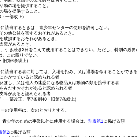
、演劇、映画等の文化財を提供すること。
活動の場を提供すること。
の場を提供すること。
48・一部改正)
一に該当するときは、青少年センターの使用を許可しない。
その他公益を害するおそれがあるとき。
を破損するおそれがあるとき。
支障があるとき。
は、引き続き3日をこえて使用することはできない。
ただし、特別の必要
は、この限りでない。
0・旧第6条繰上)
一に該当する者に対しては、入場を拒み、又は退場を命ずることができ
にかかつていると認められる者
及ぼし、又は他人の迷惑になる物品又は動物の類を携帯する者
をみだすおそれがあると認められる者
支障があると認められる者
47・一部改正、平7条例40・旧第7条繰上)
ターの使用料は、次のとおりとする。
、青少年のための事業以外に使用する場合は、
別表第1
に掲げる額
表第2
に掲げる額