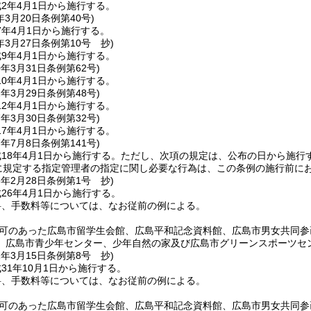
2年4月1日から施行する。
年3月20日
条例第40号)
7年4月1日から施行する。
年3月27日
条例第10号 抄)
9年4月1日から施行する。
0年3月31日
条例第62号)
0年4月1日から施行する。
2年3月29日
条例第48号)
2年4月1日から施行する。
7年3月30日
条例第32号)
7年4月1日から施行する。
7年7月8日
条例第141号)
18年4月1日から施行する。
ただし、次項の規定は、公布の日から施行
条に規定する指定管理者の指定に関し必要な行為は、この条例の施行前に
6年2月28日
条例第1号 抄)
26年4月1日から施行する。
料、手数料等については、なお従前の例による。
可のあった広島市留学生会館、広島平和記念資料館、広島市男女共同参
、広島市青少年センター、少年自然の家及び広島市グリーンスポーツセ
1年3月15日
条例第8号 抄)
31年10月1日から施行する。
料、手数料等については、なお従前の例による。
可のあった広島市留学生会館、広島平和記念資料館、広島市男女共同参