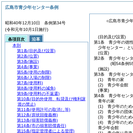
広島市青少年センター条例
○広島市青少
昭和40年12月10日 条例第34号
(令和元年10月1日施行)
(目的及び設置)
条項目次
沿革
第1条
青少年の徳
本則
少年センター」と
第1条
(目的及び設置)
(位置)
第2条
(位置)
第2条
青少年センタ
第3条
(施設)
(昭54条例
第4条
(事業)
(施設)
第5条
(使用の制限)
第3条
青少年セン
第6条
(入場の制限)
(1)
青年の家
第7条
(使用料)
(2)
青少年会館
第8条
(使用料の減免)
(事業)
第9条
(使用料の不返還)
第4条
青少年セン
第10条
(目的外使用、転貸及び権利譲
青年の家
渡の禁止)
(1)
青少年のため
第11条
(使用許可の取消し等)
(2)
青少年の団体
第12条
(原状回復義務)
(3)
青少年のため
第13条
(損害賠償義務)
(4)
青少年のため
第14条
(市の損害賠償責任)
青少年会館
第15条
(指定管理者による管理)