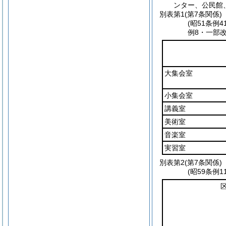
ンター、公民館
別表第1
(第7条関係)
(昭51条例
例8・一部改
大集会室
小集会室
講義室
美術室
音楽室
実習室
別表第2
(第7条関係)
(昭59条例