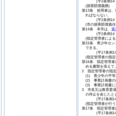
(平2条例1
(損害賠償義務)
第13条
使用者は、
ればならない。
(平2条例1
(市の損害賠償責任
第14条
本市は、
第
(平2条例1
(指定管理者による
第15条
青少年セン
できる。
(平17条例1
(指定管理者の指定
第16条
指定管理者
める書類を添えて
2
指定管理者の指
(1)
青少年の平等
(2)
事業計画書の
(3)
事業計画書に
3
市長又は教育委
の停止を命じたと
(平17条例1
(指定管理者が行う
第17条
指定管理者
(平17条例1