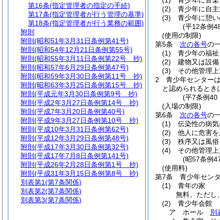
(1)
青少年に音楽
第16条
(指定管理者の指定の手続)
(2)
青少年に自主
第17条
(指定管理者が行う管理の基準)
(3)
青少年に憩い
第18条
(指定管理者が行う業務の範囲)
(平12条例
附則
(使用の制限)
附則
(昭和51年3月31日条例第41号)
第5条
次の各号
の
附則
(昭和54年12月21日条例第55号)
(1)
青少年の福祉
附則
(昭和55年3月11日条例第22号 抄)
(2)
建物又は設備
附則
(昭和57年6月29日条例第47号)
(3)
その他管理上
附則
(昭和59年3月30日条例第11号 抄)
2
青少年センター
附則
(昭和63年3月25日条例第15号 抄)
と認められるとき
附則
(平成元年3月30日条例第9号 抄)
(平7条例4
附則
(平成2年3月27日条例第14号 抄)
(入場の制限)
附則
(平成7年3月20日条例第40号)
第6条
次の各号
の
附則
(平成9年3月27日条例第10号 抄)
(1)
伝染性の病気
附則
(平成10年3月31日条例第62号)
(2)
他人に危害を
附則
(平成12年3月29日条例第48号)
(3)
秩序又は風俗
附則
(平成17年3月30日条例第32号)
(4)
その他管理上
附則
(平成17年7月8日条例第141号)
(昭57条例
附則
(平成26年2月28日条例第1号 抄)
(使用料)
附則
(平成31年3月15日条例第8号 抄)
第7条
青少年セン
別表第1
(第7条関係)
(1)
青年の家
別表第2
(第7条関係)
無料。ただし
別表第3
(第7条関係)
(2)
青少年会館
ア
ホール
別