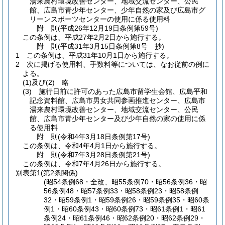
湯来農村環境改善センター、地域交流センター、公民
館、広島市青少年センター、少年自然の家及び広島市グ
リーンスポーツセンターの使用に係る使用料
附
則
(平成26年12月19日
条例第59号)
この条例は、平成27年2月2日から施行する。
附
則
(平成31年3月15日
条例第8号 抄)
1
この条例は、平成31年10月1日から施行する。
2
次に掲げる使用料、手数料等については、なお従前の例に
よる。
(1)及び(2)
略
(3)
施行日前に許可のあった広島市留学生会館、広島平和
記念資料館、広島市男女共同参画推進センター、広島市
湯来農村環境改善センター、地域交流センター、公民
館、広島市青少年センター及び少年自然の家の使用に係
る使用料
附
則
(令和4年3月18日
条例第17号)
この条例は、令和4年4月1日から施行する。
附
則
(令和7年3月28日
条例第21号)
この条例は、令和7年4月26日から施行する。
別表第1
(第2条関係)
(昭54条例68・全改、昭55条例70・昭56条例36・昭
56条例48・昭57条例33・昭58条例23・昭58条例
32・昭59条例1・昭59条例26・昭59条例35・昭60条
例1・昭60条例43・昭60条例73・昭61条例1・昭61
条例24・昭61条例46・昭62条例20・昭62条例29・