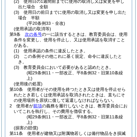
(2)
使用日の1週間前までに使用の取消し又は変更を申し
出た場合 全額
(3)
使用日の前日までに使用の取消し又は変更を申し出た
場合 半額
(平20条例33・全改)
(使用承認の取消等)
第9条
次の各号
の一に該当するときは、教育委員会は、使用
条件を変更し、使用を停止し、又は使用承認を取消すこと
がある。
(1)
使用承認の条件に違反したとき。
(2)
この条例その他これに基く規定、命令に違反したと
き。
(3)
教育委員会において必要があると認めたとき。
(昭29条例11・一部改正、平8条例32・旧第10条繰
上)
(使用後の処置)
第10条
使用者がその使用を終つたとき又は使用を停止せら
れたとき若しくは使用承認を取消されたときは、直ちにそ
の使用場所を原状に復して返還しなければならない。
2
使用者が
前項
の義務を履行しないときは、教育委員会にお
いてこれを執行し、その費用を徴収する。
(昭29条例11・一部改正、平8条例32・旧第11条繰
上)
(損害の賠償)
第11条
使用者が建物又は附属物若しくは備付物品をき損滅