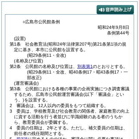
○広島市公民館条例
昭和24年9月8日
条例第44号
(設置)
第1条
社会教育法
(昭和24年法律第207号)
第21条第1項の規
定に基き、本市に公民館を設置する。
(昭29条例11・全改)
(名称及び位置)
第2条
公民館の名称及び位置は、
別表第1
のとおりとする。
(昭29条例11・全改、昭40条例17・昭43条例17・一
部改正)
(運営審議会)
第3条
公民館における各種の事業の企画実施につき調査審議
するため、広島市公民館運営審議会
(以下「審議会」とい
う。)
を設置する。
2
審議会は、12人以内の委員をもつて組織する。
3
委員は、学校教育及び社会教育の関係者、家庭教育の向上
に資する活動を行う者並びに学識経験のある者のうちか
ら、教育委員会が委嘱する。
4
委員の任期は、2年とする。
ただし、補欠委員の任期は、
前任者の残任期間とする。