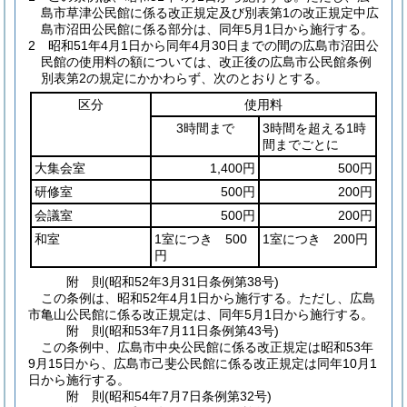
島市草津公民館に係る改正規定及び別表第1の改正規定中広
島市沼田公民館に係る部分は、同年5月1日から施行する。
2
昭和51年4月1日から同年4月30日までの間の広島市沼田公
民館の使用料の額については、改正後の広島市公民館条例
別表第2の規定にかかわらず、次のとおりとする。
区分
使用料
3時間まで
3時間を超える1時
間までごとに
大集会室
1,400円
500円
研修室
500円
200円
会議室
500円
200円
和室
1室につき 500
1室につき 200円
円
附
則
(昭和52年3月31日
条例第38号)
この条例は、昭和52年4月1日から施行する。
ただし、広島
市亀山公民館に係る改正規定は、同年5月1日から施行する。
附
則
(昭和53年7月11日
条例第43号)
この条例中、広島市中央公民館に係る改正規定は昭和53年
9月15日から、広島市己斐公民館に係る改正規定は同年10月1
日から施行する。
附
則
(昭和54年7月7日
条例第32号)