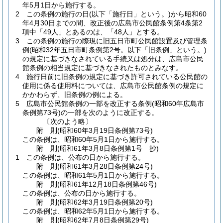
年5月1日から施行する。
2
この条例の施行の日
(以下「施行日」という。)
から昭和60
年4月30日までの間、改正後の広島市公民館条例第4条第2
項中「49人」とあるのは、「48人」とする。
3
この条例の施行の際現に旧五日市町公民館設置及び管理条
例
(昭和32年五日市町条例第2号。以下「旧条例」という。)
の規定に基づきなされている手続又は処分は、広島市公民
館条例の相当規定に基づきなされたものとみなす。
4
施行日前に旧条例の規定に基づき許可されている公民館の
使用に係る使用料については、広島市公民館条例の規定に
かかわらず、旧条例の例による。
5
広島市公民館条例の一部を改正する条例
(昭和60年広島市
条例第73号)
の一部を次のように改正する。
〔次のよう略〕
附
則
(昭和60年3月19日
条例第73号)
この条例は、昭和60年5月1日から施行する。
附
則
(昭和61年3月8日
条例第1号 抄)
1
この条例は、公布の日から施行する。
附
則
(昭和61年3月28日
条例第24号)
この条例は、昭和61年5月1日から施行する。
附
則
(昭和61年12月18日
条例第46号)
この条例は、公布の日から施行する。
附
則
(昭和62年3月19日
条例第20号)
この条例は、昭和62年5月1日から施行する。
附
則
(昭和62年7月8日
条例第29号)