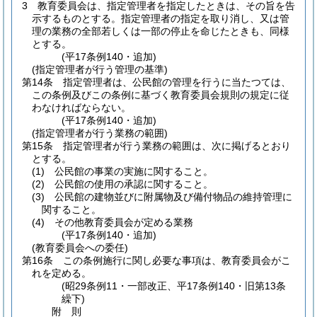
3
教育委員会は、指定管理者を指定したときは、その旨を告
示するものとする。
指定管理者の指定を取り消し、又は管
理の業務の全部若しくは一部の停止を命じたときも、同様
とする。
(平17条例140・追加)
(指定管理者が行う管理の基準)
第14条
指定管理者は、公民館の管理を行うに当たつては、
この条例及びこの条例に基づく教育委員会規則の規定に従
わなければならない。
(平17条例140・追加)
(指定管理者が行う業務の範囲)
第15条
指定管理者が行う業務の範囲は、次に掲げるとおり
とする。
(1)
公民館の事業の実施に関すること。
(2)
公民館の使用の承認に関すること。
(3)
公民館の建物並びに附属物及び備付物品の維持管理に
関すること。
(4)
その他教育委員会が定める業務
(平17条例140・追加)
(教育委員会への委任)
第16条
この条例施行に関し必要な事項は、教育委員会がこ
れを定める。
(昭29条例11・一部改正、平17条例140・旧第13条
繰下)
附
則