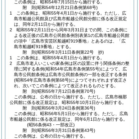
この条例は、昭和54年7月15日から施行する。
附
則
(昭和54年12月21日
条例第68号)
1
この条例は、昭和55年4月1日から施行する。
ただし、広
島市船越公民館及び広島市船越公民館分館に係る改正規定
は、同年2月11日から施行する。
2
昭和55年2月11日から同年3月31日までの間、この条例に
よる改正後の広島市公民館条例別表第1の広島市船越公民館
の項中「広島市安芸区船越町919番地」とあるのは、「広
島市船越町919番地」とする。
附
則
(昭和55年3月11日
条例第22号 抄)
1
この条例は、昭和55年4月1日から施行する。
2
広島市老人いこいの家条例は区の設置に伴う関係条例の整
理に関する条例
(昭和54年広島市条例第55号)
によつて、広
島市公民館条例は広島市公民館条例の一部を改正する条例
(昭和54年広島市条例第68号)
によつてそれぞれまず改正さ
れ、次いでこの条例によつて改正されるものとする。
附
則
(昭和55年7月12日
条例第70号)
この条例は、公布の日から施行する。
ただし、広島市楠那
公民館に係る改正規定は、昭和55年10月1日から施行する。
附
則
(昭和56年3月24日
条例第36号)
この条例は、昭和56年5月1日から施行する。
ただし、広島
市船越公民館に係る改正規定は、同年6月1日から施行する。
(昭56条例43・一部改正)
附
則
(昭和56年3月31日
条例第43号)
この条例は、公布の日から施行する。