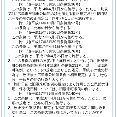
附
則
(平成14年3月28日
条例第36号)
この条例は、平成14年4月1日から施行する。
ただし、別表
第1に広島市早稲田公民館の項を加える改正規定及び別表第2
ホールの項の改正規定は、同年7月1日から施行する。
附
則
(平成14年10月3日
条例第57号)
この条例は、公布の日から施行する。
附
則
(平成15年3月20日
条例第31号)
この条例は、平成15年5月6日から施行する。
附
則
(平成17年3月30日
条例第31号)
この条例は、平成17年4月1日から施行する。
附
則
(平成17年3月30日
条例第76号)
1
この条例は、平成17年4月25日から施行する。
2
この条例の施行の日
(以下「施行日」という。)
前に旧湯来
町公民館条例
(昭和41年湯来町条例第231号。以下「旧湯来
町条例」という。)
の規定によりした処分、手続その他の行
為は、改正後の広島市公民館条例の相当規定によりした処
分、手続その他の行為とみなす。
3
施行日前に旧湯来町条例の規定により許可した公民館の使
用に係る使用料については、旧湯来町条例の例による。
附
則
(平成17年7月8日
条例第140号)
1
この条例は、平成18年4月1日から施行する。
ただし、次
項の規定は、公布の日から施行する。
2
改正後の第12条に規定する指定管理者の指定に関し必要
な行為は、この条例の施行前においても行うことができ