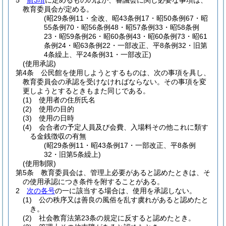
5
前3項
に定めるもののほか、審議会に関し必要な事項は、
教育委員会が定める。
(昭29条例11・全改、昭43条例17・昭50条例67・昭
55条例70・昭56条例48・昭57条例33・昭58条例
23・昭59条例26・昭60条例43・昭60条例73・昭61
条例24・昭63条例22・一部改正、平8条例32・旧第
4条繰上、平24条例31・一部改正)
(使用承認)
第4条
公民館を使用しようとするものは、次の事項を具し、
教育委員会の承認を受けなければならない。
その事項を変
更しようとするときもまた同じである。
(1)
使用者の住所氏名
(2)
使用の目的
(3)
使用の日時
(4)
会合者の予定人員及び会費、入場料その他これに類す
る金銭徴収の有無
(昭29条例11・昭43条例17・一部改正、平8条例
32・旧第5条繰上)
(使用制限)
第5条
教育委員会は、管理上必要があると認めたときは、そ
の使用承認につき条件を附することがある。
2
次の各号
の一に該当する場合は、使用を承認しない。
(1)
公の秩序又は善良の風俗を乱す虞れがあると認めたと
き。
(2)
社会教育法第23条の規定に反すると認めたとき。