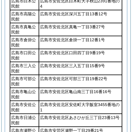
広島市白木公
広島市安佐北区白木町大字秋山2391番地の
民館
4
広島市高陽公
広島市安佐北区深川五丁目13番12号
民館
広島市真亀公
広島市安佐北区真亀一丁目3番27号
民館
広島市倉掛公
広島市安佐北区倉掛一丁目12番1号
民館
広島市口田公
広島市安佐北区口田四丁目9番19号
民館
広島市三入公
広島市安佐北区三入五丁目15番9号
民館
広島市可部公
広島市安佐北区可部三丁目19番22号
民館
広島市亀山公
広島市安佐北区亀山南三丁目16番16号
民館
広島市安佐公
広島市安佐北区安佐町大字飯室3455番地の
民館
1
広島市日浦公
広島市安佐北区あさひが丘三丁目23番13号
民館
広島市瀬野公
広島市安芸区瀬野一丁目29番21号