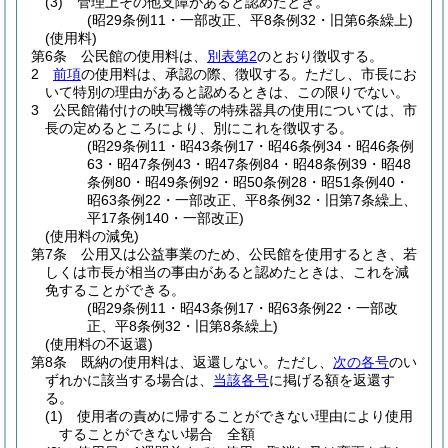
(3)
管理上その他支障があると認めたとき。
(昭29条例11・一部改正、平8条例32・旧第6条繰上)
(使用料)
第6条
公民館の使用料は、
別表第2
のとおり徴収する。
2
前項
の使用料は、承認の際、徴収する。
ただし、市長にお
いて特別の理由があると認めるときは、この限りでない。
3
公民館備付けの映写機等の特殊器具の使用については、市
長の定めるところにより、別にこれを徴収する。
(昭29条例11・昭43条例17・昭46条例34・昭46条例
63・昭47条例43・昭47条例84・昭48条例39・昭48
条例80・昭49条例92・昭50条例28・昭51条例40・
昭63条例22・一部改正、平8条例32・旧第7条繰上、
平17条例140・一部改正)
(使用料の減免)
第7条
公用又は公益事業のため、公民館を使用するとき、若
しくは市長が相当の事由があると認めたときは、これを減
免することができる。
(昭29条例11・昭43条例17・昭63条例22・一部改
正、平8条例32・旧第8条繰上)
(使用料の不返還)
第8条
既納の使用料は、返還しない。
ただし、
次の各号
のい
ずれかに該当する場合は、
当該各号
に掲げる額を返還す
る。
(1)
使用者の責めに帰することができない理由により使用
することができない場合 全額