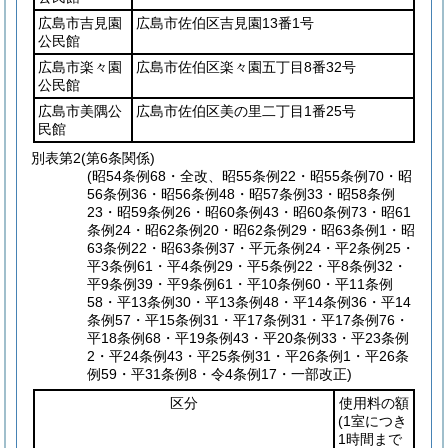
広島市吉見園
広島市佐伯区吉見園13番1号
公民館
広島市楽々園
広島市佐伯区楽々園五丁目8番32号
公民館
広島市美隅公
広島市佐伯区美の里二丁目1番25号
民館
別表第2
(第6条関係)
(昭54条例68・全改、昭55条例22・昭55条例70・昭
56条例36・昭56条例48・昭57条例33・昭58条例
23・昭59条例26・昭60条例43・昭60条例73・昭61
条例24・昭62条例20・昭62条例29・昭63条例1・昭
63条例22・昭63条例37・平元条例24・平2条例25・
平3条例61・平4条例29・平5条例22・平8条例32・
平9条例39・平9条例61・平10条例60・平11条例
58・平13条例30・平13条例48・平14条例36・平14
条例57・平15条例31・平17条例31・平17条例76・
平18条例68・平19条例43・平20条例33・平23条例
2・平24条例43・平25条例31・平26条例1・平26条
例59・平31条例8・令4条例17・一部改正)
区分
使用料の額
(1室につき
1時間まで