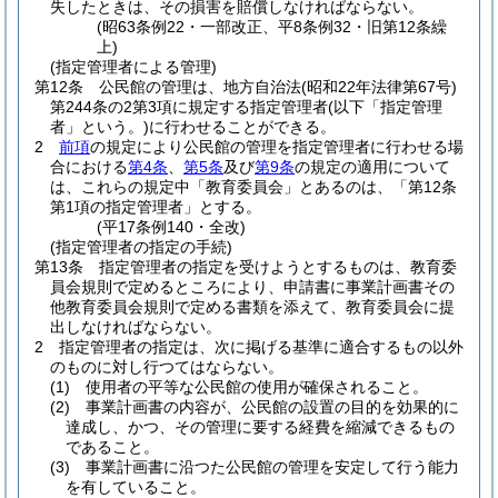
失したときは、その損害を賠償しなければならない。
(昭63条例22・一部改正、平8条例32・旧第12条繰
上)
(指定管理者による管理)
第12条
公民館の管理は、地方自治法
(昭和22年法律第67号)
第244条の2第3項に規定する指定管理者
(以下「指定管理
者」という。)
に行わせることができる。
2
前項
の規定により公民館の管理を指定管理者に行わせる場
合における
第4条
、
第5条
及び
第9条
の規定の適用について
は、これらの規定中「教育委員会」とあるのは、「第12条
第1項の指定管理者」とする。
(平17条例140・全改)
(指定管理者の指定の手続)
第13条
指定管理者の指定を受けようとするものは、教育委
員会規則で定めるところにより、申請書に事業計画書その
他教育委員会規則で定める書類を添えて、教育委員会に提
出しなければならない。
2
指定管理者の指定は、次に掲げる基準に適合するもの以外
のものに対し行つてはならない。
(1)
使用者の平等な公民館の使用が確保されること。
(2)
事業計画書の内容が、公民館の設置の目的を効果的に
達成し、かつ、その管理に要する経費を縮減できるもの
であること。
(3)
事業計画書に沿つた公民館の管理を安定して行う能力
を有していること。