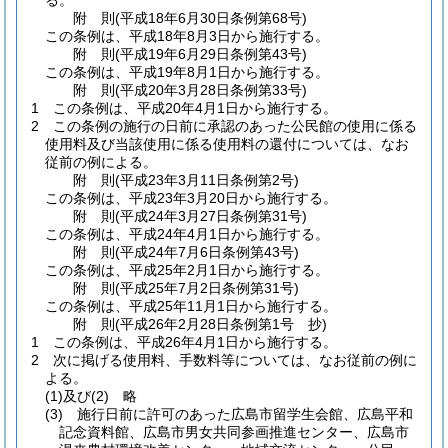
る。
附
則
(平成18年6月30日
条例第68号)
この条例は、平成18年8月3日から施行する。
附
則
(平成19年6月29日
条例第43号)
この条例は、平成19年8月1日から施行する。
附
則
(平成20年3月28日
条例第33号)
1
この条例は、平成20年4月1日から施行する。
2
この条例の施行の日前に承認のあった公民館の使用に係る
使用料及び当該使用に係る使用料の還付については、なお
従前の例による。
附
則
(平成23年3月11日
条例第2号)
この条例は、平成23年3月20日から施行する。
附
則
(平成24年3月27日
条例第31号)
この条例は、平成24年4月1日から施行する。
附
則
(平成24年7月6日
条例第43号)
この条例は、平成25年2月1日から施行する。
附
則
(平成25年7月2日
条例第31号)
この条例は、平成25年11月1日から施行する。
附
則
(平成26年2月28日
条例第1号 抄)
1
この条例は、平成26年4月1日から施行する。
2
次に掲げる使用料、手数料等については、なお従前の例に
よる。
(1)及び(2)
略
(3)
施行日前に許可のあった広島市留学生会館、広島平和
記念資料館、広島市男女共同参画推進センター、広島市