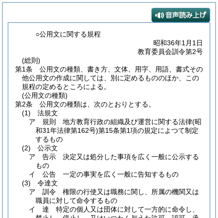
○公用文に関する規程
昭和36年1月1日
教育委員会訓令第2号
(総則)
第1条
公用文の種類、書き方、文体、用字、用語、書式その
他公用文の作成に関しては、別に定めるもののほか、この
規程の定めるところによる。
(公用文の種類)
第2条
公用文の種類は、次のとおりとする。
(1)
法規文
ア
規則 地方教育行政の組織及び運営に関する法律
(昭
和31年法律第162号)
第15条第1項の規定によつて制定
するもの
(2)
公示文
ア
告示 決定又は処分した事項を広く一般に公示する
もの
イ
公告 一定の事実を広く一般に告知するもの
(3)
令達文
ア
訓令 権限の行使又は職務に関し、所属の機関又は
職員に対して命令するもの
イ
達 特定の個人又は団体に対して一方的に命令し、