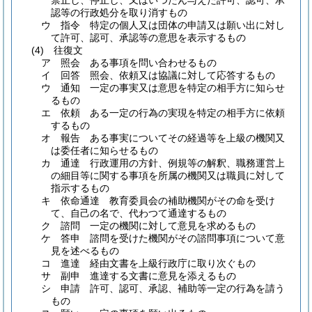
禁止し、停止し、又はいつたん与えた許可、認可、承
認等の行政処分を取り消すもの
ウ
指令 特定の個人又は団体の申請又は願い出に対し
て許可、認可、承認等の意思を表示するもの
(4)
往復文
ア
照会 ある事項を問い合わせるもの
イ
回答 照会、依頼又は協議に対して応答するもの
ウ
通知 一定の事実又は意思を特定の相手方に知らせ
るもの
エ
依頼 ある一定の行為の実現を特定の相手方に依頼
するもの
オ
報告 ある事実についてその経過等を上級の機関又
は委任者に知らせるもの
カ
通達 行政運用の方針、例規等の解釈、職務運営上
の細目等に関する事項を所属の機関又は職員に対して
指示するもの
キ
依命通達 教育委員会の補助機関がその命を受け
て、自己の名で、代わつて通達するもの
ク
諮問 一定の機関に対して意見を求めるもの
ケ
答申 諮問を受けた機関がその諮問事項について意
見を述べるもの
コ
進達 経由文書を上級行政庁に取り次ぐもの
サ
副申 進達する文書に意見を添えるもの
シ
申請 許可、認可、承認、補助等一定の行為を請う
もの