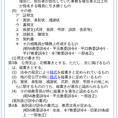
場合に、前任者が担任していた事務を後任者又は上司
が指名する職員に引き継ぐもの
(6)
その他
ア
証明文
イ
賞状、表彰状、感謝状
ウ
書簡文
エ
挨拶文
(式辞、祝辞、弔辞、訓辞、告辞等)
オ
請願文、陳情文
カ
契約書
キ
その他職員が職務上作成するもの
(昭56教委訓令4・平元教委訓令4・平22教委訓令5・
平27教委訓令2・令7教委訓令4・一部改正)
(公用文の書き方)
第3条
公用文は、左横書きとする。
ただし、次に掲げるもの
は、縦書きとする。
(1)
法令の規定により
様式
を縦書きと定められているもの
(2)
他の官公庁が特に
様式
を縦書きに定めているもの
(3)
賞状、表彰状、感謝状、式辞、祝辞、弔辞その他これ
らに類するもののうち、縦書きが適当と認められるもの
(4)
その他教育長が特に縦書きを適当と認めるもの
(昭56教委訓令4・平元教委訓令4・一部改正)
(規則及び訓令の書式)
第4条
規則及び訓令の書式は、教育次長が定める。
(昭55教委訓令4・全改、令7教委訓令4・旧第10条繰
上・一部改正)