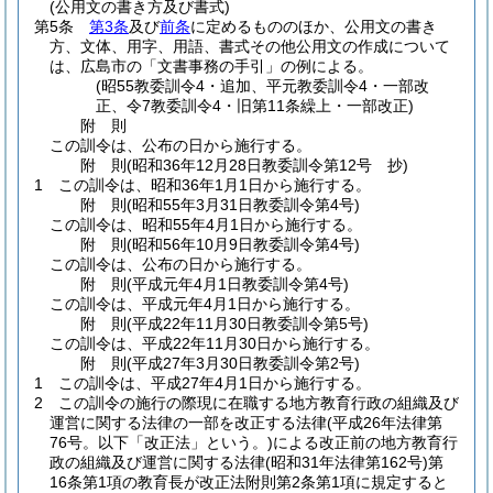
(公用文の書き方及び書式)
第5条
第3条
及び
前条
に定めるもののほか、公用文の書き
方、文体、用字、用語、書式その他公用文の作成について
は、広島市の「文書事務の手引」の例による。
(昭55教委訓令4・追加、平元教委訓令4・一部改
正、令7教委訓令4・旧第11条繰上・一部改正)
附
則
この訓令は、公布の日から施行する。
附
則
(昭和36年12月28日
教委訓令第12号 抄)
1
この訓令は、昭和36年1月1日から施行する。
附
則
(昭和55年3月31日
教委訓令第4号)
この訓令は、昭和55年4月1日から施行する。
附
則
(昭和56年10月9日
教委訓令第4号)
この訓令は、公布の日から施行する。
附
則
(平成元年4月1日
教委訓令第4号)
この訓令は、平成元年4月1日から施行する。
附
則
(平成22年11月30日
教委訓令第5号)
この訓令は、平成22年11月30日から施行する。
附
則
(平成27年3月30日
教委訓令第2号)
1
この訓令は、平成27年4月1日から施行する。
2
この訓令の施行の際現に在職する地方教育行政の組織及び
運営に関する法律の一部を改正する法律
(平成26年法律第
76号。以下「改正法」という。)
による改正前の地方教育行
政の組織及び運営に関する法律
(昭和31年法律第162号)
第
16条第1項の教育長が改正法附則第2条第1項に規定すると