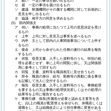
ス
願い 一定の事項を願い出るもの
セ
届 一定の事項を届け出るもの
ソ
建議 附属機関がその属する機関に対して自発的に
意見を申し出るもの
タ
協議 相手方の同意を求めるもの
(5)
部内関係文
ア
伺い 事務の処理に当たつて上司の意思決定を受け
るもの
イ
上申 上司に対し意見又は事実を述べるもの
ウ
内申 主として部内の人事関係事項について上申す
るもの
エ
復命 上司から命ぜられた任務の遂行の結果を報告
するもの
オ
供覧 収受文書、入手した資料等のうち、特別の処
理を必要とせず、単に上司の閲覧に供し、又は関係部
局に参考として回すもの
カ
回覧 文書、資料等を職員相互に見せ合うもの
キ
辞令 職員の身分、給与、勤務等の異動に係る事項
を記載して当人に交付するもの
ク
報告 収受文書、入手した資料等のうち、事務処理
を要するもの又は事務の処理状況若しくはその処理の
結果等を上司に報告するもの
ケ
事務引継 係長
(所属長が必要と認める主査等を含
む。)
以上の職員が配置替えを命ぜられ、休職若しくは
退職をし、又は組織改正により担任事務に変更がある