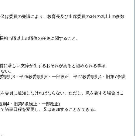
又は委員の発議により、教育長及び出席委員の3分の2以上の多数
。
長相当職以上の職位の任免に関すること。
営に著しい支障が生ずるおそれがあると認められる事項
らない。
教委規則3・平25教委規則6・一部改正、平27教委規則4・旧第7条繰
程を委員に通知しなければならない。
ただし、急を要する場合はこ
規則4・旧第8条繰上・一部改正)
つて議事日程を変更し、又は追加することができる。