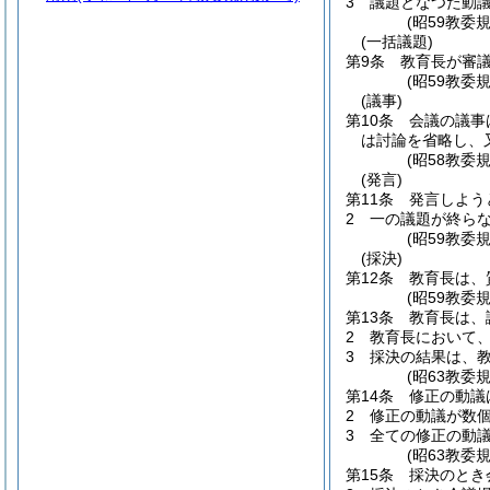
3
議題となつた動
(昭59教委
(一括議題)
第9条
教育長が審
(昭59教委
(議事)
第10条
会議の議事
は討論を省略し、
(昭58教委
(発言)
第11条
発言しよう
2
一の議題が終ら
(昭59教委
(採決)
第12条
教育長は、
(昭59教委
第13条
教育長は、
2
教育長において
3
採決の結果は、
(昭63教委
第14条
修正の動議
2
修正の動議が数
3
全ての修正の動
(昭63教委
第15条
採決のとき