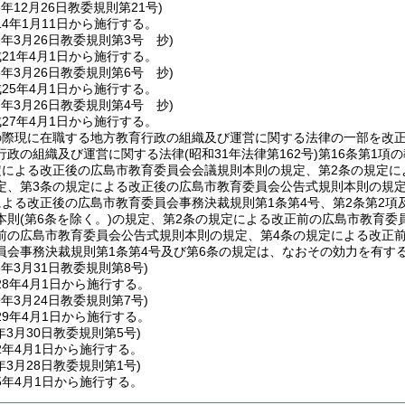
3年12月26日
教委規則第21号)
4年1月11日から施行する。
1年3月26日
教委規則第3号 抄)
21年4月1日から施行する。
5年3月26日
教委規則第6号 抄)
25年4月1日から施行する。
7年3月26日
教委規則第4号 抄)
27年4月1日から施行する。
の際現に在職する地方教育行政の組織及び運営に関する法律の一部を改
行政の組織及び運営に関する法律
(昭和31年法律第162号)
第16条第1項
定による改正後の広島市教育委員会会議規則本則の規定、第2条の規定
定、第3条の規定による改正後の広島市教育委員会公告式規則本則の規
による改正後の広島市教育委員会事務決裁規則第1条第4号、第2条第2項
本則
(第6条を除く。)
の規定、第2条の規定による改正前の広島市教育委
前の広島市教育委員会公告式規則本則の規定、第4条の規定による改正
員会事務決裁規則第1条第4号及び第6条の規定は、なおその効力を有す
8年3月31日
教委規則第8号)
8年4月1日から施行する。
9年3月24日
教委規則第7号)
9年4月1日から施行する。
年3月30日
教委規則第5号)
2年4月1日から施行する。
年3月28日
教委規則第1号)
5年4月1日から施行する。