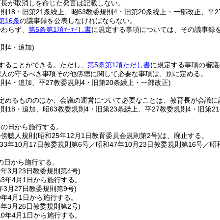
育長が取消しを命じた発言は記載しない。
規則18・旧第21条繰上、昭63教委規則4・旧第20条繰上・一部改正、平
第16条
の議事録を公表しなければならない。
かわらず、
第5条第1項ただし書
に規定する事項については、その議事録
規則4・追加)
することができる。
ただし、
第5条第1項ただし書
に規定する事項の審議
聴人の守るべき事項その他傍聴に関して必要な事項は、別に定める。
規則4・追加、平27教委規則4・旧第20条繰上・一部改正)
定めるもののほか、会議の運営について必要なことは、教育長が会議に
規則18・追加、昭63教委規則4・旧第23条繰上、平27教委規則4・旧第2
布の日から施行する。
会傍聴人規則
(昭和25年12月1日教育委員会規則第2号)
は、廃止する。
33年10月17日教委規則第6号／昭和47年10月23日教委規則第16号／昭
の日から施行する。
3年3月23日
教委規則第4号)
3年4月1日から施行する。
年3月27日
教委規則第9号)
9年4月1日から施行する。
0年3月26日
教委規則第2号)
0年4月1日から施行する。