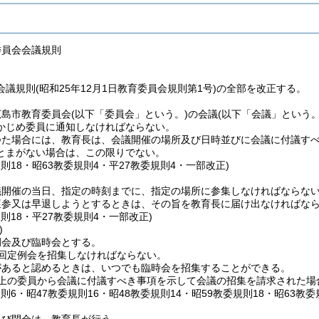
委員会会議規則
議規則(昭和25年12月1日教育委員会規則第1号)の全部を改正する。
広島市教育委員会
(以下「委員会」という。)
の会議
(以下「会議」という。
かじめ委員に通知しなければならない。
つた場合には、教育長は、会議開催の場所及び日時並びに会議に付議す
とまがない場合は、この限りでない。
規則18・昭63教委規則4・平27教委規則4・一部改正)
議開催の当日、指定の時刻までに、指定の場所に参集しなければならな
遅参又は早退しようとするときは、その旨を教育長に届け出なければな
規則18・平27教委規則4・一部改正)
)
例会及び臨時会とする。
1回定例会を招集しなければならない。
があると認めるときは、いつでも臨時会を招集することができる。
以上の委員から会議に付議すべき事項を示して会議の招集を請求された場
規則6・昭47教委規則16・昭48教委規則14・昭59教委規則18・昭63教