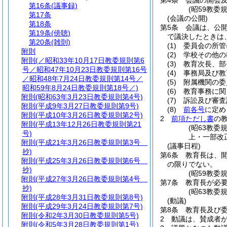
第4条
会議の開会
第16条
(議事録)
(昭59教委
第17条
(会議の公開)
第18条
第5条
会議は、公
第19条
(傍聴)
で議決したときは
第20条
(雑則)
(1)
委員会の所管
附則
(2)
学校その他の
附則
(／昭和33年10月17日教委規則第6
(3)
教育次長、部
号／昭和47年10月23日教委規則第16号
(4)
事務局及び教
／昭和48年7月24日教委規則第14号／
(5)
附属機関の委
昭和59年8月24日教委規則第18号／)
(6)
教育事務に関
附則
(昭和63年3月23日教委規則第4号)
(7)
訴訟及び審査
附則
(平成9年3月27日教委規則第9号)
(8)
前各号
に定め
附則
(平成10年3月26日教委規則第2号)
2
前項ただし書
の
附則
(平成13年12月26日教委規則第21
(昭63教委
号)
上・一部改正
附則
(平成21年3月26日教委規則第3号
(議事日程)
抄)
第6条
教育長は、
附則
(平成25年3月26日教委規則第6号
の限りでない。
抄)
(昭59教委
附則
(平成27年3月26日教委規則第4号
第7条
教育長が必
抄)
(昭63教委
附則
(平成28年3月31日教委規則第8号)
(動議)
附則
(平成29年3月24日教委規則第7号)
第8条
教育長及び
附則
(令和2年3月30日教委規則第5号)
2
動議は、賛成者
附則
(令和5年3月28日教委規則第1号)