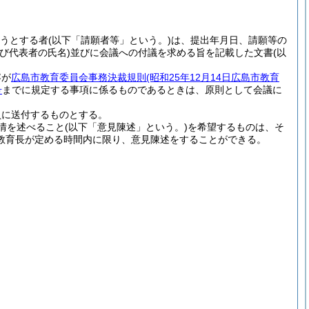
うとする者
(以下「請願者等」という。)
は、提出年月日、請願等の
び代表者の氏名)
並びに会議への付議を求める旨を記載した文書
(以
容が
広島市教育委員会事務決裁規則
(昭和25年12月14日広島市教育
号
までに規定する事項に係るものであるときは、原則として会議に
員に送付するものとする。
情を述べること
(以下「意見陳述」という。)
を希望するものは、そ
教育長が定める時間内に限り、意見陳述をすることができる。