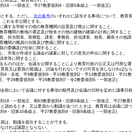
及び閉会は、教育長が行う。
規則18・一部改正、平27教委規則4・旧第5条繰上・一部改正)
開とする。
ただし、
次の各号
のいずれかに該当する事項について、教育長
、これを非公開とする。
に属する学校その他の教育機関の設置及び廃止に関すること。
教育機関の敷地の選定及び校舎その他の建物の建築の計画に関すること
長、担当部長、医務監、課長、事務長、担当課長、校長、園長その他課
育機関の職員の分限及び懲戒に関すること。
員の委嘱及び任命に関すること。
し、市長が作成する議会の議案に対しての意見の申出に関すること。
請求等に関すること。
るもののほか、会議を公開することにより教育行政の公正又は円滑な運
教育長又は委員の発議は、討論を行わないでその可否を決しなければな
規則4・全改、平9教委規則9・平10教委規則2・平13教委規則21・平21
、平28教委規則8・平29教委規則7・令2教委規則5・一部改正)
開会前において会議に付する事項の順序及び会議の日時を定めた議事日
規則18・一部改正、昭63教委規則4・旧第9条繰上・一部改正、平27教委
要と認めるとき、又は委員から動議があつたときは、教育長は会議に諮
規則4・旧第10条繰上、平27教委規則4・旧第9条繰上・一部改正)
委員は、動議を提出することができる。
がなければ議題とならない。