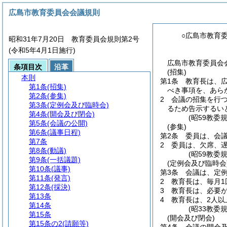
広島市教育委員会会議規則
○広島市教育
昭和31年7月20日 教育委員会規則第2号
(令和5年4月1日施行)
広島市教育委員会会
条項目次
沿革
(招集)
本則
第1条
教育長は、
第1条
(招集)
べき事項を、あら
第2条
(参集)
2
会議の招集を行
第3条
(定例会及び臨時会)
るため告示するい
第4条
(開会及び閉会)
(昭59教委
第5条
(会議の公開)
(参集)
第6条
(議事日程)
第2条
委員は、会
第7条
2
委員は、欠席、
第8条
(動議)
(昭59教委
第9条
(一括議題)
(定例会及び臨時会
第10条
(議事)
第3条
会議は、定
第11条
(発言)
2
教育長は、毎月
第12条
(採決)
3
教育長は、必要
第13条
4
教育長は、2人
第14条
(昭33教委
第15条
(開会及び閉会)
第15条の2
(請願等)