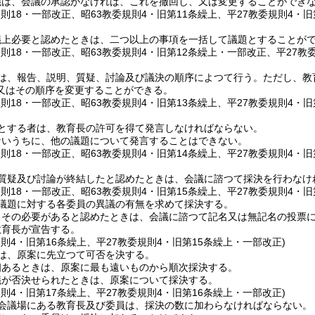
議は、会議の承認がなければ、これを撤回し、又は変更することができ
規則18・一部改正、昭63教委規則4・旧第11条繰上、平27教委規則4・旧
議上必要と認めたときは、二つ以上の事項を一括して議題とすることが
規則18・一部改正、昭63教委規則4・旧第12条繰上・一部改正、平27教
は、報告、説明、質疑、討論及び議決の順序によつて行う。
ただし、教
又はその順序を変更することができる。
規則18・一部改正、昭63教委規則4・旧第13条繰上、平27教委規則4・旧
とする者は、教育長の許可を得て発言しなければならない。
ないうちに、他の議題について発言することはできない。
規則18・一部改正、昭63教委規則4・旧第14条繰上、平27教委規則4・旧
質疑及び討論が終結したと認めたときは、会議に諮つて採決を行わなけ
規則18・一部改正、昭63教委規則4・旧第15条繰上、平27教委規則4・旧
議題に対する各委員の異議の有無を求めて採決する。
、その必要があると認めたときは、会議に諮つて記名又は無記名の投票
教育長が宣告する。
規則4・旧第16条繰上、平27教委規則4・旧第15条繰上・一部改正)
は、原案に先立つて可否を決する。
個あるときは、原案に最も遠いものから順次採決する。
議が否決せられたときは、原案について採決する。
規則4・旧第17条繰上、平27教委規則4・旧第16条繰上・一部改正)
会議場にある教育長及び委員は、採決の数に加わらなければならない。