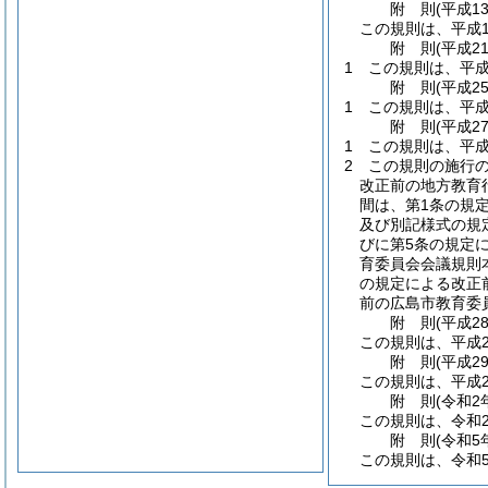
附
則
(平成1
この規則は、平成1
附
則
(平成2
1
この規則は、平成
附
則
(平成2
1
この規則は、平成
附
則
(平成2
1
この規則は、平成
2
この規則の施行
改正前の地方教育
間は、第1条の規
及び別記様式の規
びに第5条の規定
育委員会会議規則
の規定による改正
前の広島市教育委
附
則
(平成2
この規則は、平成2
附
則
(平成2
この規則は、平成2
附
則
(令和2
この規則は、令和
附
則
(令和5
この規則は、令和