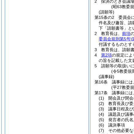
2
採決のとき会議
(昭63教委
(請願等)
第15条の2
委員会
件名及び趣旨、請
下「請願書等」と
2
教育長は、
前項
委員会規則第5号)
付議するものとす
3
教育長は、請願
4
第2項
の規定によ
の旨を記載した文
5
請願等の取扱い
(令5教委規
(議事録)
第16条
議事録には
(平27教委
第17条
議事録には
(1)
開会及び閉会
(2)
教育長及び委
(3)
議事日程及び
(4)
議題及び議事
(5)
発言者の氏名
(6)
議決事項
(7)
その他必要な