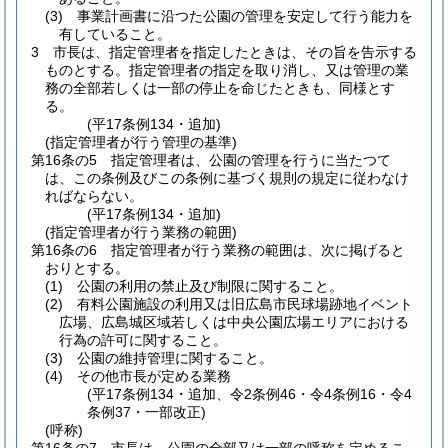
(3)
事業計画書に沿つた公園の管理を安定して行う能力を
有していること。
3
市長は、指定管理者を指定したときは、その旨を告示する
ものとする。
指定管理者の指定を取り消し、又は管理の業
務の全部若しくは一部の停止を命じたときも、同様とす
る。
(平17条例134・追加)
(指定管理者が行う管理の基準)
第16条の5
指定管理者は、公園の管理を行うに当たつて
は、この条例及びこの条例に基づく規則の規定に従わなけ
ればならない。
(平17条例134・追加)
(指定管理者が行う業務の範囲)
第16条の6
指定管理者が行う業務の範囲は、次に掲げると
おりとする。
(1)
公園の利用の禁止及び制限に関すること。
(2)
有料公園施設の利用又は旧広島市民球場跡地イベント
広場、広島城区域若しくは中央公園広場エリアにおける
行為の許可に関すること。
(3)
公園の維持管理に関すること。
(4)
その他市長が定める業務
(平17条例134・追加、令2条例46・令4条例16・令4
条例37・一部改正)
(呼称)