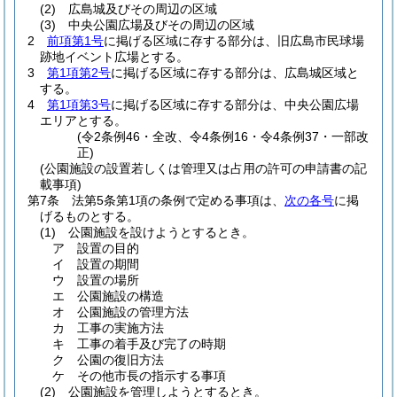
(2)
広島城及びその周辺の区域
(3)
中央公園広場及びその周辺の区域
2
前項第1号
に掲げる区域に存する部分は、旧広島市民球場
跡地イベント広場とする。
3
第1項第2号
に掲げる区域に存する部分は、広島城区域と
する。
4
第1項第3号
に掲げる区域に存する部分は、中央公園広場
エリアとする。
(令2条例46・全改、令4条例16・令4条例37・一部改
正)
(公園施設の設置若しくは管理又は占用の許可の申請書の記
載事項)
第7条
法第5条第1項の条例で定める事項は、
次の各号
に掲
げるものとする。
(1)
公園施設を設けようとするとき。
ア
設置の目的
イ
設置の期間
ウ
設置の場所
エ
公園施設の構造
オ
公園施設の管理方法
カ
工事の実施方法
キ
工事の着手及び完了の時期
ク
公園の復旧方法
ケ
その他市長の指示する事項
(2)
公園施設を管理しようとするとき。