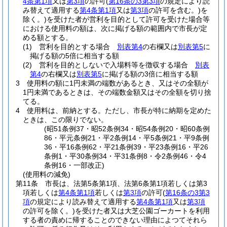
4条第1項
又は
第3項
の許可
(
第16条の3第3項
の規定により読
み替えて適用する
第4条第1項
又は
第3項
の許可を含む。)
を
除く。)
を受けた者が営利を目的として許可を受けた場合等
における使用料の額は、次に掲げる額の範囲内で市長が定
める額とする。
(1)
営利を目的とする場合
別表第4
の右欄又は
別表第5
に
掲げる額の5倍に相当する額
(2)
営利を目的としないで入場料等を徴収する場合
別表
第4
の右欄又は
別表第5
に掲げる額の3倍に相当する額
3
使用料の額に1円未満の端数があるとき、又はその全額が
1円未満であるときは、その端数金額又はその全額を切り捨
てる。
4
使用料は、前納とする。
ただし、市長が特に納期を定めた
ときは、この限りでない。
(昭51条例37・昭52条例34・昭54条例20・昭60条例
86・平元条例21・平2条例14・平5条例21・平9条例
36・平16条例62・平21条例39・平23条例16・平26
条例1・平30条例34・平31条例8・令2条例46・令4
条例16・一部改正)
(使用料の減免)
第11条
市長は、法第5条第1項、法第6条第1項若しくは第3
項若しくは
第4条第1項
若しくは
第3項
の許可
(
第16条の3第3
項
の規定により読み替えて適用する
第4条第1項
又は
第3項
の許可を除く。)
を受けた者又は大芝公園ゴーカートを利用
する者の責めに帰することのできない理由によつてそれら