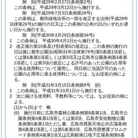
附
則
(平成29年2月27日
条例第2号)
この条例は、平成29年3月12日から施行する。
附
則
(平成29年7月3日
条例第28号)
この条例は、都市緑地法等の一部を改正する法律
(平成29年
法律第26号)
の施行の日又はこの条例の公布の日のいずれか遅
い日から施行する。
附
則
(平成30年3月29日
条例第34号)
1
この条例は、平成30年4月1日から施行する。
2
改正後の第10条及び別表第5の規定は、この条例の施行の
日以後に都市公園法
(昭和31年法律第79号)
第5条第1項若し
くは第6条第1項若しくは第3項又は広島市公園条例第4条第
1項若しくは第3項の規定による許可のあった公園の占用等
に係る使用料について適用し、同日前に当該許可のあった
公園の占用等に係る使用料については、なお従前の例によ
る。
附
則
(平成31年3月15日
条例第8号 抄)
1
この条例は、平成31年10月1日から施行する。
2
次に掲げる使用料、手数料等については、なお従前の例に
よる。
(1)から(5)まで
略
(6)
施行日前に広島市森林公園条例第8条第1項、広島市公
園条例第4条第1項若しくは第3項、広島市安佐動物公園
条例第5条第1項ただし書、広島市西新天地公共広場条例
第4条第1項若しくは第5条第2項、広島市西蟹屋プロムナ
ード条例第4条第1項又は広島駅南口地下広場条例第6条