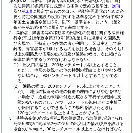
第3条の3
高齢者、障害者等の移動等の円滑化の促進に関す
る法律第13条第1項に規定する条例で定める基準は、
次項
及び
第3項
に規定するもののほか、移動等円滑化のために必
要な特定公園施設の設置に関する基準を定める省令
(平成18
年国土交通省令第115号。以下「基準省令」という。)
第2
条から第13条までに規定する基準とする。
2
高齢者、障害者等の移動等の円滑化の促進に関する法律施
行令
(平成18年政令第379号)
第3条第1号に規定する園路及
び広場で、不特定かつ多数の者が利用し、又は主として高
齢者、障害者等が利用するものを設ける場合は、そのうち1
以上の園路及び広場の出入口及び通路の幅は、次に掲げる
基準に適合するものでなければならない。
(1)
出入口の幅は、200センチメートル以上とすること。
ただし、地形の状況その他の特別の理由によりやむを得
ない場合は、90センチメートル以上とすることができ
る。
(2)
通路の幅は、200センチメートル以上とすること。
た
だし、地形の状況その他の特別の理由によりやむを得な
い場合で、通路の末端の付近の広さを車椅子の転回に支
障のないものとし、かつ、50メートル以内ごとに車椅子
が転回することができる広さの場所を設けたときは、
120センチメートル以上とすることができる。
3
基準省令第8条第2項第1号の便房及び当該便房が設けられ
た便所並びに同項第2号の便所の出入口の幅及び戸を設ける
場合の戸の幅は、90センチメートル以上としなければなら