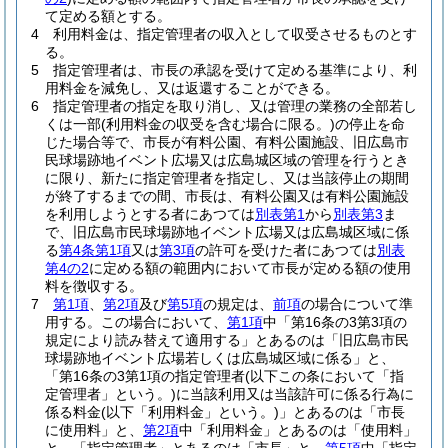
て定める額とする。
4
利用料金は、指定管理者の収入として収受させるものとす
る。
5
指定管理者は、市長の承認を受けて定める基準により、利
用料金を減免し、又は返還することができる。
6
指定管理者の指定を取り消し、又は管理の業務の全部若し
くは一部
(利用料金の収受を含む場合に限る。)
の停止を命
じた場合等で、市長が有料公園、有料公園施設、旧広島市
民球場跡地イベント広場又は広島城区域の管理を行うとき
に限り、新たに指定管理者を指定し、又は当該停止の期間
が終了するまでの間、市長は、有料公園又は有料公園施設
を利用しようとする者にあつては
別表第1
から
別表第3
ま
で、旧広島市民球場跡地イベント広場又は広島城区域に係
る
第4条第1項
又は
第3項
の許可を受けた者にあつては
別表
第4の2
に定める額の範囲内において市長が定める額の使用
料を徴収する。
7
第1項
、
第2項
及び
第5項
の規定は、
前項
の場合について準
用する。
この場合において、
第1項
中「第16条の3第3項の
規定により読み替えて適用する」とあるのは「旧広島市民
球場跡地イベント広場若しくは広島城区域に係る」と、
「第16条の3第1項の指定管理者
(以下この条において「指
定管理者」という。)
に当該利用又は当該許可に係る行為に
係る料金
(以下「利用料金」という。)
」とあるのは「市長
に使用料」と、
第2項
中「利用料金」とあるのは「使用料」