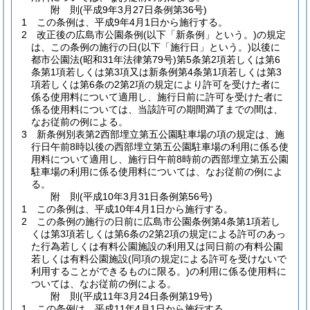
附
則
(平成9年3月27日
条例第36号)
1
この条例は、平成9年4月1日から施行する。
2
改正後の広島市公園条例
(以下「新条例」という。)
の規定
は、この条例の施行の日
(以下「施行日」という。)
以後に
都市公園法
(昭和31年法律第79号)
第5条第2項若しくは第6
条第1項若しくは第3項又は新条例第4条第1項若しくは第3
項若しくは第6条の2第2項の規定により許可を受けた者に
係る使用料について適用し、施行日前に許可を受けた者に
係る使用料については、当該許可の期間満了までの間は、
なお従前の例による。
3
新条例別表第2西部埋立第五公園駐車場の項の規定は、施
行日午前8時以後の西部埋立第五公園駐車場の利用に係る使
用料について適用し、施行日午前8時前の西部埋立第五公園
駐車場の利用に係る使用料については、なお従前の例によ
る。
附
則
(平成10年3月31日
条例第56号)
1
この条例は、平成10年4月1日から施行する。
2
この条例の施行の日前に広島市公園条例第4条第1項若し
くは第3項若しくは第6条の2第2項の規定による許可のあっ
た行為若しくは有料公園施設の利用又は同日前の有料公園
若しくは有料公園施設
(同項の規定による許可を受けないで
利用することができるものに限る。)
の利用に係る使用料に
ついては、なお従前の例による。
附
則
(平成11年3月24日
条例第19号)
1
この条例は、平成11年4月1日から施行する。