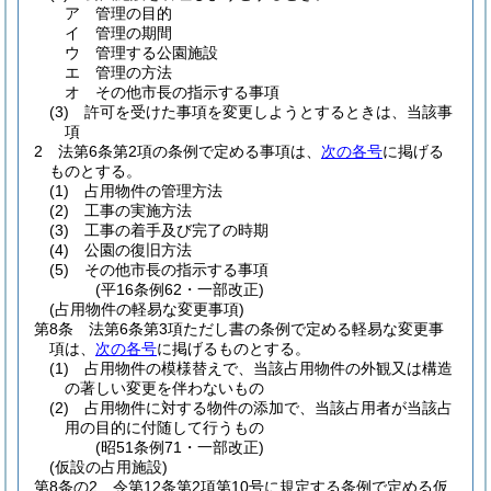
ア
管理の目的
イ
管理の期間
ウ
管理する公園施設
エ
管理の方法
オ
その他市長の指示する事項
(3)
許可を受けた事項を変更しようとするときは、当該事
項
2
法第6条第2項の条例で定める事項は、
次の各号
に掲げる
ものとする。
(1)
占用物件の管理方法
(2)
工事の実施方法
(3)
工事の着手及び完了の時期
(4)
公園の復旧方法
(5)
その他市長の指示する事項
(平16条例62・一部改正)
(占用物件の軽易な変更事項)
第8条
法第6条第3項ただし書の条例で定める軽易な変更事
項は、
次の各号
に掲げるものとする。
(1)
占用物件の模様替えで、当該占用物件の外観又は構造
の著しい変更を伴わないもの
(2)
占用物件に対する物件の添加で、当該占用者が当該占
用の目的に付随して行うもの
(昭51条例71・一部改正)
(仮設の占用施設)
第8条の2
令第12条第2項第10号に規定する条例で定める仮