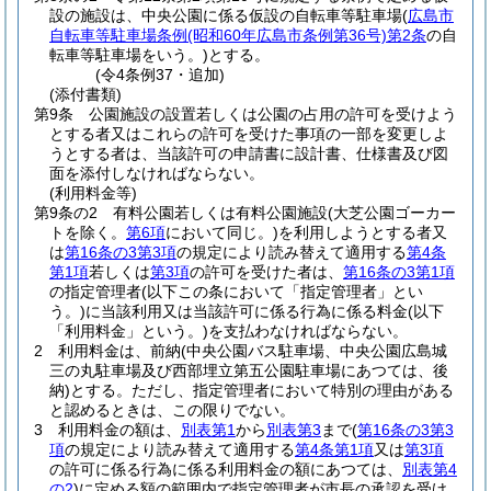
設の施設は、中央公園に係る仮設の自転車等駐車場
(
広島市
自転車等駐車場条例
(昭和60年広島市条例第36号)
第2条
の自
転車等駐車場をいう。)
とする。
(令4条例37・追加)
(添付書類)
第9条
公園施設の設置若しくは公園の占用の許可を受けよう
とする者又はこれらの許可を受けた事項の一部を変更しよ
うとする者は、当該許可の申請書に設計書、仕様書及び図
面を添付しなければならない。
(利用料金等)
第9条の2
有料公園若しくは有料公園施設
(大芝公園ゴーカー
トを除く。
第6項
において同じ。)
を利用しようとする者又
は
第16条の3第3項
の規定により読み替えて適用する
第4条
第1項
若しくは
第3項
の許可を受けた者は、
第16条の3第1項
の指定管理者
(以下この条において「指定管理者」とい
う。)
に当該利用又は当該許可に係る行為に係る料金
(以下
「利用料金」という。)
を支払わなければならない。
2
利用料金は、前納
(中央公園バス駐車場、中央公園広島城
三の丸駐車場及び西部埋立第五公園駐車場にあつては、後
納)
とする。
ただし、指定管理者において特別の理由がある
と認めるときは、この限りでない。
3
利用料金の額は、
別表第1
から
別表第3
まで
(
第16条の3第3
項
の規定により読み替えて適用する
第4条第1項
又は
第3項
の許可に係る行為に係る利用料金の額にあつては、
別表第4
の2
)
に定める額の範囲内で指定管理者が市長の承認を受け