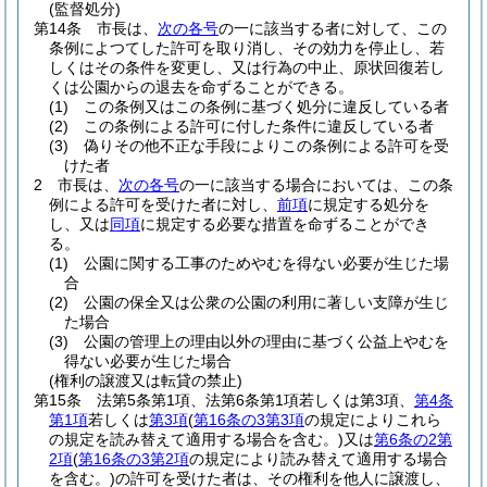
(監督処分)
第14条
市長は、
次の各号
の一に該当する者に対して、この
条例によつてした許可を取り消し、その効力を停止し、若
しくはその条件を変更し、又は行為の中止、原状回復若し
くは公園からの退去を命ずることができる。
(1)
この条例又はこの条例に基づく処分に違反している者
(2)
この条例による許可に付した条件に違反している者
(3)
偽りその他不正な手段によりこの条例による許可を受
けた者
2
市長は、
次の各号
の一に該当する場合においては、この条
例による許可を受けた者に対し、
前項
に規定する処分を
し、又は
同項
に規定する必要な措置を命ずることができ
る。
(1)
公園に関する工事のためやむを得ない必要が生じた場
合
(2)
公園の保全又は公衆の公園の利用に著しい支障が生じ
た場合
(3)
公園の管理上の理由以外の理由に基づく公益上やむを
得ない必要が生じた場合
(権利の譲渡又は転貸の禁止)
第15条
法第5条第1項、法第6条第1項若しくは第3項、
第4条
第1項
若しくは
第3項
(
第16条の3第3項
の規定によりこれら
の規定を読み替えて適用する場合を含む。)
又は
第6条の2第
2項
(
第16条の3第2項
の規定により読み替えて適用する場合
を含む。)
の許可を受けた者は、その権利を他人に譲渡し、