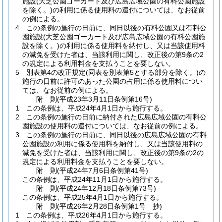
施設
(大芝公園ゴーカート及び広島広域公園の有料公園施設
を除く。)
の利用に係る使用料の還付については、なお従前
の例による。
4
この条例の施行の日前に、同日以後の有料公園又は有料公
園施設
(大芝公園ゴーカート及び広島広域公園の有料公園施
設を除く。)
の利用に係る使用料を納付し、又は当該使用料
の減免を受けた者は、当該利用に関し、改正後の第9条の2
の規定による利用料金を支払うことを要しない。
5
別表第4の改正規定
(同表を別表第5とする部分を除く。)
の
施行の日前に許可のあった公園の占用に係る使用料につい
ては、なお従前の例による。
附
則
(平成23年3月11日
条例第16号)
1
この条例は、平成24年4月1日から施行する。
2
この条例の施行の日前に納付された広島広域公園の有料公
園施設の使用料の還付については、なお従前の例による。
3
この条例の施行の日前に、同日以後の広島広域公園の有料
公園施設の利用に係る使用料を納付し、又は当該使用料の
減免を受けた者は、当該利用に関し、改正後の第9条の2の
規定による利用料金を支払うことを要しない。
附
則
(平成24年7月6日
条例第41号)
この条例は、平成24年11月1日から施行する。
附
則
(平成24年12月18日
条例第73号)
この条例は、平成25年4月1日から施行する。
附
則
(平成26年2月28日
条例第1号 抄)
1
この条例は、平成26年4月1日から施行する。