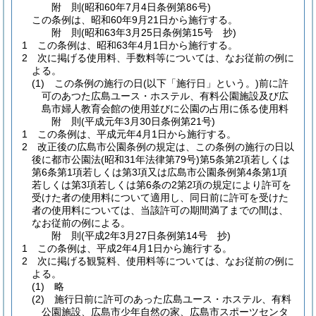
附
則
(昭和60年7月4日
条例第86号)
この条例は、昭和60年9月21日から施行する。
附
則
(昭和63年3月25日
条例第15号 抄)
1
この条例は、昭和63年4月1日から施行する。
2
次に掲げる使用料、手数料等については、なお従前の例に
よる。
(1)
この条例の施行の日
(以下「施行日」という。)
前に許
可のあつた広島ユース・ホステル、有料公園施設及び広
島市婦人教育会館の使用並びに公園の占用に係る使用料
附
則
(平成元年3月30日
条例第21号)
1
この条例は、平成元年4月1日から施行する。
2
改正後の広島市公園条例の規定は、この条例の施行の日以
後に都市公園法
(昭和31年法律第79号)
第5条第2項若しくは
第6条第1項若しくは第3項又は広島市公園条例第4条第1項
若しくは第3項若しくは第6条の2第2項の規定により許可を
受けた者の使用料について適用し、同日前に許可を受けた
者の使用料については、当該許可の期間満了までの間は、
なお従前の例による。
附
則
(平成2年3月27日
条例第14号 抄)
1
この条例は、平成2年4月1日から施行する。
2
次に掲げる観覧料、使用料等については、なお従前の例に
よる。
(1)
略
(2)
施行日前に許可のあった広島ユース・ホステル、有料
公園施設、広島市少年自然の家、広島市スポーツセンタ