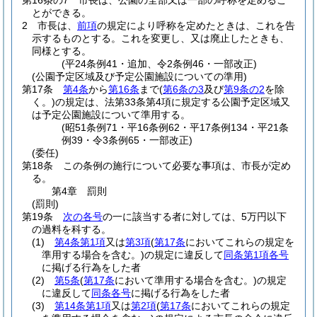
第16条の7
市長は、公園の全部又は一部の呼称を定めるこ
とができる。
2
市長は、
前項
の規定により呼称を定めたときは、これを告
示するものとする。
これを変更し、又は廃止したときも、
同様とする。
(平24条例41・追加、令2条例46・一部改正)
(公園予定区域及び予定公園施設についての準用)
第17条
第4条
から
第16条
まで
(
第6条の3
及び
第9条の2
を除
く。)
の規定は、法第33条第4項に規定する公園予定区域又
は予定公園施設について準用する。
(昭51条例71・平16条例62・平17条例134・平21条
例39・令3条例65・一部改正)
(委任)
第18条
この条例の施行について必要な事項は、市長が定め
る。
第4章
罰則
(罰則)
第19条
次の各号
の一に該当する者に対しては、5万円以下
の過料を科する。
(1)
第4条第1項
又は
第3項
(
第17条
においてこれらの規定を
準用する場合を含む。)
の規定に違反して
同条第1項各号
に掲げる行為をした者
(2)
第5条
(
第17条
において準用する場合を含む。)
の規定
に違反して
同条各号
に掲げる行為をした者
(3)
第14条第1項
又は
第2項
(
第17条
においてこれらの規定