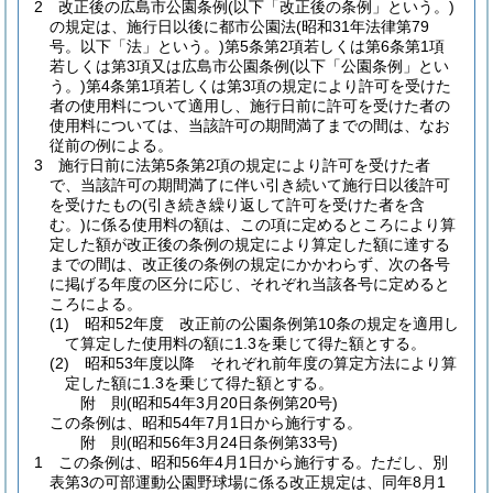
2
改正後の広島市公園条例
(以下「改正後の条例」という。)
の規定は、施行日以後に都市公園法
(昭和31年法律第79
号。以下「法」という。)
第5条第2項若しくは第6条第1項
若しくは第3項又は広島市公園条例
(以下「公園条例」とい
う。)
第4条第1項若しくは第3項の規定により許可を受けた
者の使用料について適用し、施行日前に許可を受けた者の
使用料については、当該許可の期間満了までの間は、なお
従前の例による。
3
施行日前に法第5条第2項の規定により許可を受けた者
で、当該許可の期間満了に伴い引き続いて施行日以後許可
を受けたもの
(引き続き繰り返して許可を受けた者を含
む。)
に係る使用料の額は、この項に定めるところにより算
定した額が改正後の条例の規定により算定した額に達する
までの間は、改正後の条例の規定にかかわらず、次の各号
に掲げる年度の区分に応じ、それぞれ当該各号に定めると
ころによる。
(1)
昭和52年度 改正前の公園条例第10条の規定を適用し
て算定した使用料の額に1.3を乗じて得た額とする。
(2)
昭和53年度以降 それぞれ前年度の算定方法により算
定した額に1.3を乗じて得た額とする。
附
則
(昭和54年3月20日
条例第20号)
この条例は、昭和54年7月1日から施行する。
附
則
(昭和56年3月24日
条例第33号)
1
この条例は、昭和56年4月1日から施行する。
ただし、別
表第3の可部運動公園野球場に係る改正規定は、同年8月1