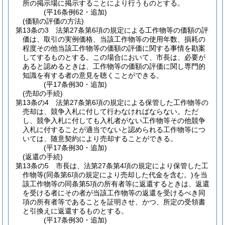
所の掲示場に掲示することにより行うものとする。
(平16条例62・追加)
(価額の評価の方法)
第13条の3
法第27条第6項の規定による工作物等の価額の評
価は、取引の実例価格、当該工作物等の使用年数、損耗の
程度その他当該工作物等の価額の評価に関する事情を勘案
してするものとする。
この場合において、市長は、必要が
あると認めるときは、工作物等の価額の評価に関し専門的
知識を有する者の意見を聴くことができる。
(平17条例30・追加)
(売却の手続)
第13条の4
法第27条第6項の規定による保管した工作物等の
売却は、競争入札に付して行わなければならない。
ただ
し、競争入札に付しても入札者がない工作物等その他競争
入札に付することが適当でないと認められる工作物等につ
いては、随意契約により売却することができる。
(平17条例30・追加)
(返還の手続)
第13条の5
市長は、法第27条第4項の規定により保管した工
作物等
(同条第6項の規定により売却した代金を含む。)
を当
該工作物等の同条第5項の所有者等に返還するときは、返還
を受ける者にその者が当該工作物等の返還を受けるべき同
項の所有者等であることを証明させ、かつ、所定の受領書
と引換えに返還するものとする。
(平17条例30・追加)