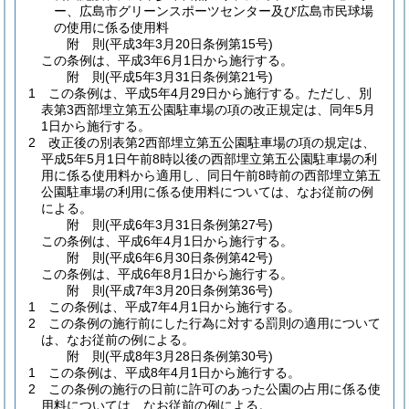
ー、広島市グリーンスポーツセンター及び広島市民球場
の使用に係る使用料
附
則
(平成3年3月20日
条例第15号)
この条例は、平成3年6月1日から施行する。
附
則
(平成5年3月31日
条例第21号)
1
この条例は、平成5年4月29日から施行する。
ただし、別
表第3西部埋立第五公園駐車場の項の改正規定は、同年5月
1日から施行する。
2
改正後の別表第2西部埋立第五公園駐車場の項の規定は、
平成5年5月1日午前8時以後の西部埋立第五公園駐車場の利
用に係る使用料から適用し、同日午前8時前の西部埋立第五
公園駐車場の利用に係る使用料については、なお従前の例
による。
附
則
(平成6年3月31日
条例第27号)
この条例は、平成6年4月1日から施行する。
附
則
(平成6年6月30日
条例第42号)
この条例は、平成6年8月1日から施行する。
附
則
(平成7年3月20日
条例第36号)
1
この条例は、平成7年4月1日から施行する。
2
この条例の施行前にした行為に対する罰則の適用について
は、なお従前の例による。
附
則
(平成8年3月28日
条例第30号)
1
この条例は、平成8年4月1日から施行する。
2
この条例の施行の日前に許可のあった公園の占用に係る使
用料については、なお従前の例による。