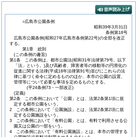
○広島市公園条例
昭和39年3月31日
条例第18号
広島市公園条例(昭和27年広島市条例第22号)の全部を改正
する。
第1章
総則
(この条例の趣旨)
第1条
この条例は、都市公園法
(昭和31年法律第79号。以下
「法」という。)
及び高齢者、障害者等の移動等の円滑化の
促進に関する法律
(平成18年法律第91号)
並びにこれらの法
律に基づく命令に定めるもののほか、本市の公園の設置、
管理等について必要な事項を定めるものとする。
(平24条例73・一部改正)
(定義)
第2条
この条例において「公園」とは、法第2条第1項に規
定する都市公園をいう。
2
この条例において「公園施設」とは、法第2条第2項に規
定する公園施設をいう。
3
この条例において「有料公園」とは、有料で利用させる公
園又は公園の一部をいう。
4
この条例において「有料公園施設」とは、本市の管理する