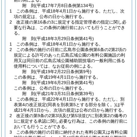
前の例による。
附
則
(平成17年7月8日
条例第134号)
1
この条例は、平成18年4月1日から施行する。
ただし、次
項の規定は、公布の日から施行する。
2
改正後の第16条の3に規定する指定管理者の指定に関し必
要な行為は、この条例の施行前においても行うことができ
る。
附
則
(平成18年3月29日
条例第41号)
1
この条例は、平成18年4月1日から施行する。
2
この条例の施行の日前に広島市公園条例第6条の2第2項の
規定による許可のあった広島広域公園の有料公園施設の利
用又は同日前の広島広域公園補助競技場の一般利用に係る
使用料については、なお従前の例による。
附
則
(平成19年2月22日
条例第9号)
この条例は、平成19年4月1日から施行する。
附
則
(平成19年6月29日
条例第41号)
この条例は、公布の日から施行する。
附
則
(平成21年3月31日
条例第39号)
1
この条例は、平成22年4月1日から施行する。
ただし、別
表第4の改正規定
(同表を別表第5とする部分を除く。)
は平
成21年4月1日から、次項の規定は公布の日から施行する。
2
改正後の第9条の2第3項及び第5項並びに別表第2の備考の
1に規定する承認に関し必要な行為は、この条例の施行前に
おいても行うことができる。
3
この条例の施行の日前に納付された有料公園又は有料公園