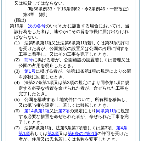
又は転貸してはならない。
(昭56条例33・平16条例62・令2条例46・一部改正)
第3章
雑則
(届出)
第16条
次の各号
のいずれかに該当する場合においては、当
該行為をした者は、速やかにその旨を市長に届け出なけれ
ばならない。
(1)
法第5条第1項又は法第6条第1項若しくは第3項の許可
を受けた者が、公園施設の設置又は公園の占用に関する
工事に着手し、又はその工事を完了したとき。
(2)
前号
に掲げる者が、公園施設の設置若しくは管理又は
公園の占用を廃止したとき。
(3)
第1号
に掲げる者が、法第10条第1項の規定により公園
を原状に回復したとき。
(4)
法第27条第1項又は第2項の規定により同条第1項に規
定する必要な措置を命ぜられた者が、命ぜられた工事を
完了したとき。
(5)
公園を構成する土地物件について、所有権を移転し、
又は抵当権を設定し、若しくは移転したとき。
(6)
第14条第1項
又は
第2項
の規定により
同条第1項
に規定
する必要な措置を命ぜられた者が、命ぜられた工事を完
了したとき。
(7)
法第5条第1項、法第6条第1項若しくは第3項、
第4条
第1項
若しくは
第3項
又は
第6条の2第2項
の許可を受けた
者が、住所又は氏名若しくは名称を変更したとき。