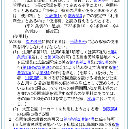
と、「指定管理者」とあるのは「市長」と、
第5項
中「指定
管理者は、市長の承認を受けて定める基準により、利用料
金」とあるのは「市長は、特別の理由があると認めるとき
は、使用料」と、
別表第1
から
別表第3
までの規定中「利用
料金」とあるのは「使用料」と読み替えるものとする。
(平21条例39・追加、平23条例16・令2条例46・令4
条例16・一部改正)
(使用料)
第10条
次の各号
に掲げる者は、
当該各号
に定める額の使用
料を納付しなければならない。
(1)
法第5条第1項、法第6条第1項若しくは第3項又は
第4
条第1項
若しくは
第3項
の許可
(旧広島市民球場跡地イベン
ト広場又は広島城区域に係る
第4条第1項
又は
第3項
の許
可
(
第16条の3第3項
の規定により読み替えて適用する
第4
条第1項
又は
第3項
の許可を含む。)
を除く。)
を受けた
者
別表第5
に掲げる額
(公園施設を設ける場合及び公園
を占用する場合
(使用料の額が年を単位として定められて
いるものに限る。)
でそれらの使用期間が1か月未満のと
き並びに公園施設を管理する場合の使用料にあつては、
その額に100分の110を乗じて得た額。
次項
において同
じ。)
(2)
大芝公園ゴーカートを利用しようとする者
別表第4
の右欄に掲げる額
2
公園施設の設置の許可又は
第4条第1項第4号
に係る許可
(旧広島市民球場跡地イベント広場又は広島城区域に係る
第