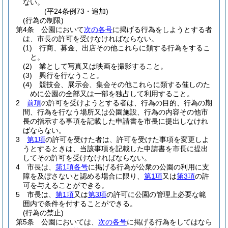
ない。
(平24条例73・追加)
(行為の制限)
第4条
公園において
次の各号
に掲げる行為をしようとする者
は、市長の許可を受けなければならない。
(1)
行商、募金、出店その他これらに類する行為をするこ
と。
(2)
業として写真又は映画を撮影すること。
(3)
興行を行なうこと。
(4)
競技会、展示会、集会その他これらに類する催しのた
めに公園の全部又は一部を独占して利用すること。
2
前項
の許可を受けようとする者は、行為の目的、行為の期
間、行為を行なう場所又は公園施設、行為の内容その他市
長の指示する事項を記載した申請書を市長に提出しなけれ
ばならない。
3
第1項
の許可を受けた者は、許可を受けた事項を変更しよ
うとするときは、当該事項を記載した申請書を市長に提出
してその許可を受けなければならない。
4
市長は、
第1項各号
に掲げる行為が公衆の公園の利用に支
障を及ぼさないと認める場合に限り、
第1項
又は
第3項
の許
可を与えることができる。
5
市長は、
第1項
又は
第3項
の許可に公園の管理上必要な範
囲内で条件を付することができる。
(行為の禁止)
第5条
公園においては、
次の各号
に掲げる行為をしてはなら