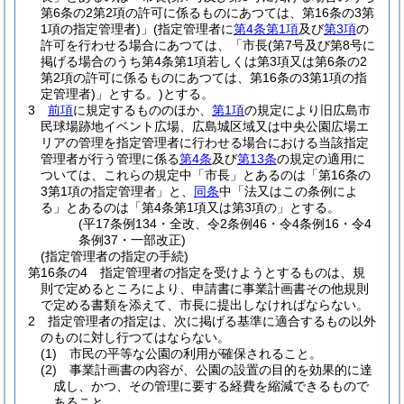
第6条の2第2項の許可に係るものにあつては、第16条の3第
1項の指定管理者)
」
(指定管理者に
第4条第1項
及び
第3項
の
許可を行わせる場合にあつては、「市長
(第7号及び第8号に
掲げる場合のうち第4条第1項若しくは第3項又は第6条の2
第2項の許可に係るものにあつては、第16条の3第1項の指
定管理者)
」とする。)
とする。
3
前項
に規定するもののほか、
第1項
の規定により旧広島市
民球場跡地イベント広場、広島城区域又は中央公園広場エ
リアの管理を指定管理者に行わせる場合における当該指定
管理者が行う管理に係る
第4条
及び
第13条
の規定の適用に
ついては、これらの規定中「市長」とあるのは「第16条の
3第1項の指定管理者」と、
同条
中「法又はこの条例によ
る」とあるのは「第4条第1項又は第3項の」とする。
(平17条例134・全改、令2条例46・令4条例16・令4
条例37・一部改正)
(指定管理者の指定の手続)
第16条の4
指定管理者の指定を受けようとするものは、規
則で定めるところにより、申請書に事業計画書その他規則
で定める書類を添えて、市長に提出しなければならない。
2
指定管理者の指定は、次に掲げる基準に適合するもの以外
のものに対し行つてはならない。
(1)
市民の平等な公園の利用が確保されること。
(2)
事業計画書の内容が、公園の設置の目的を効果的に達
成し、かつ、その管理に要する経費を縮減できるもので
あること。