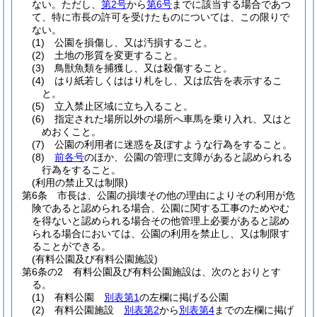
ない。
ただし、
第2号
から
第6号
までに該当する場合であつ
て、特に市長の許可を受けたものについては、この限りで
ない。
(1)
公園を損傷し、又は汚損すること。
(2)
土地の形質を変更すること。
(3)
鳥獣魚類を捕獲し、又は殺傷すること。
(4)
はり紙若しくははり札をし、又は広告を表示するこ
と。
(5)
立入禁止区域に立ち入ること。
(6)
指定された場所以外の場所へ車馬を乗り入れ、又はと
めおくこと。
(7)
公園の利用者に迷惑を及ぼすような行為をすること。
(8)
前各号
のほか、公園の管理に支障があると認められる
行為をすること。
(利用の禁止又は制限)
第6条
市長は、公園の損壊その他の理由によりその利用が危
険であると認められる場合、公園に関する工事のためやむ
を得ないと認められる場合その他管理上必要があると認め
られる場合においては、公園の利用を禁止し、又は制限す
ることができる。
(有料公園及び有料公園施設)
第6条の2
有料公園及び有料公園施設は、次のとおりとす
る。
(1)
有料公園
別表第1
の左欄に掲げる公園
(2)
有料公園施設
別表第2
から
別表第4
までの左欄に掲げ