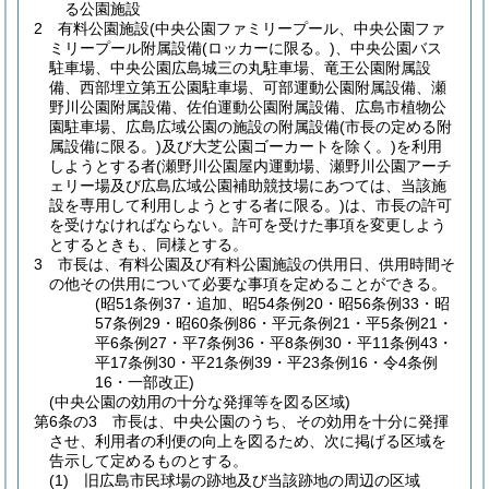
る公園施設
2
有料公園施設
(中央公園ファミリープール、中央公園ファ
ミリープール附属設備
(ロッカーに限る。)
、中央公園バス
駐車場、中央公園広島城三の丸駐車場、竜王公園附属設
備、西部埋立第五公園駐車場、可部運動公園附属設備、瀬
野川公園附属設備、佐伯運動公園附属設備、広島市植物公
園駐車場、広島広域公園の施設の附属設備
(市長の定める附
属設備に限る。)
及び大芝公園ゴーカートを除く。)
を利用
しようとする者
(瀬野川公園屋内運動場、瀬野川公園アーチ
ェリー場及び広島広域公園補助競技場にあつては、当該施
設を専用して利用しようとする者に限る。)
は、市長の許可
を受けなければならない。
許可を受けた事項を変更しよう
とするときも、同様とする。
3
市長は、有料公園及び有料公園施設の供用日、供用時間そ
の他その供用について必要な事項を定めることができる。
(昭51条例37・追加、昭54条例20・昭56条例33・昭
57条例29・昭60条例86・平元条例21・平5条例21・
平6条例27・平7条例36・平8条例30・平11条例43・
平17条例30・平21条例39・平23条例16・令4条例
16・一部改正)
(中央公園の効用の十分な発揮等を図る区域)
第6条の3
市長は、中央公園のうち、その効用を十分に発揮
させ、利用者の利便の向上を図るため、次に掲げる区域を
告示して定めるものとする。
(1)
旧広島市民球場の跡地及び当該跡地の周辺の区域