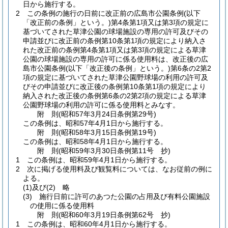
日から施行する。
2
この条例の施行の日前に改正前の広島市公園条例
(以下
「改正前の条例」という。)
第4条第1項又は第3項の規定に
基づいてされた草津公園の球場施設の専用の許可及びその
申請並びに改正前の条例第10条第1項の規定により納入さ
れた改正前の条例第4条第1項又は第3項の規定による草津
公園の球場施設の専用の許可に係る使用料は、改正後の広
島市公園条例
(以下「改正後の条例」という。)
第6条の2第2
項の規定に基づいてされた草津公園野球場の利用の許可及
びその申請並びに改正後の条例第10条第1項の規定により
納入された改正後の条例第6条の2第2項の規定による草津
公園野球場の利用の許可に係る使用料とみなす。
附
則
(昭和57年3月24日
条例第29号)
この条例は、昭和57年4月1日から施行する。
附
則
(昭和58年3月15日
条例第19号)
この条例は、昭和58年4月1日から施行する。
附
則
(昭和59年3月30日
条例第11号 抄)
1
この条例は、昭和59年4月1日から施行する。
2
次に掲げる使用料及び観覧料については、なお従前の例に
よる。
(1)及び(2)
略
(3)
施行日前に許可のあつた公園の占用及び有料公園施設
の使用に係る使用料
附
則
(昭和60年3月19日
条例第62号 抄)
1
この条例は、昭和60年4月1日から施行する。