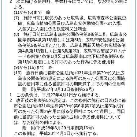
2
次に掲げる使用料、手数料等については、なお従前の例に
よる。
(1)から(6)まで
略
(7)
施行日前に収受のあった広島城、広島市森林公園昆虫
館、広島市植物公園及び広島市安佐動物公園への入場、
入館又は入園に係る観覧料又は料金
(8)
施行日前に広島市森林公園条例第8条第1項、広島市公
園条例第4条第1項若しくは第3項、広島市安佐動物公園
条例第5条第1項ただし書、広島市西新天地公共広場条例
第4条第1項若しくは第5条第2項、広島市西蟹屋プロムナ
ード条例第4条第1項又は広島駅南口地下広場条例第6条
第1項の規定による許可のあった行為に係る使用料
(9)から(15)まで
略
(16)
施行日前に都市公園法
(昭和31年法律第79号)
又は広
島市公園条例の規定による許可のあった公園又は公園施
設の使用等に係る当該許可の期間満了までの間の使用料
附
則
(平成27年3月13日
条例第26号)
1
この条例は、平成27年4月1日から施行する。
2
改正後の別表第5の規定は、この条例の施行の日以後に都
市公園法
(昭和31年法律第79号)
第6条第1項又は第3項の許
可のあった公園の占用に係る使用料について適用し、同日
前に当該許可のあった公園の占用に係る使用料について
は、なお従前の例による。
附
則
(平成28年3月29日
条例第16号)
この条例は、平成28年4月1日から施行する。