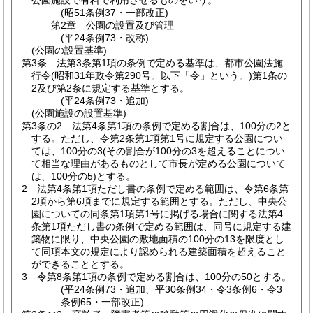
公園施設で有料で利用させるものをいう。
(昭51条例37・一部改正)
第2章
公園の設置及び管理
(平24条例73・改称)
(公園の設置基準)
第3条
法第3条第1項の条例で定める基準は、都市公園法施
行令
(昭和31年政令第290号。以下「令」という。)
第1条の
2及び第2条に規定する基準とする。
(平24条例73・追加)
(公園施設の設置基準)
第3条の2
法第4条第1項の条例で定める割合は、100分の2と
する。
ただし、令第2条第1項第1号に規定する公園につい
ては、100分の3
(その割合が100分の3を超えることについ
て相当な理由があるものとして市長が定める公園について
は、100分の5)
とする。
2
法第4条第1項ただし書の条例で定める範囲は、令第6条第
2項から第6項までに規定する範囲とする。
ただし、中央公
園についての同条第1項第1号に掲げる場合に関する法第4
条第1項ただし書の条例で定める範囲は、同号に規定する建
築物に限り、中央公園の敷地面積の100分の13を限度とし
て同項本文の規定により認められる建築面積を超えること
ができることとする。
3
令第8条第1項の条例で定める割合は、100分の50とする。
(平24条例73・追加、平30条例34・令3条例6・令3
条例65・一部改正)