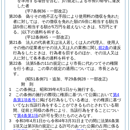
を準用する場合を含む。)
の規定による市長の命令に違反
した者
(平7条例36・一部改正)
第20条
偽りその他不正な手段により使用料の徴収を免れた
者に対しては、その徴収を免れた額の5倍に相当する額
(当
該5倍に相当する額が5万円を超えないときは、5万円とす
る。)
以下の過料を科する。
(平12条例45・一部改正)
第21条
法人の代表者又は法人若しくは人の代理人、使用人
その他の従業者がその法人又は人の業務に関し
前2条
の違反
行為をしたときは、行為者を罰するのほか、その法人又は
人に対して各本条の過料を科する。
第22条
法第5条の11の規定により市長に代わつてその権限
を行う者は、この章の規定の適用については、市長とみな
す。
(昭51条例71・追加、平29条例28・一部改正)
附
則
1
この条例は、昭和39年4月1日から施行する。
2
この条例の施行の際現に権原に基づいて公園において
第4
条第1項各号
に掲げる行為をしている者は、その権原に基づ
いてなお当該行為をすることができるものとされている期
間、従前と同様の条件により、当該行為をすることについ
て
第4条第1項
の許可を受けたものとみなす。
3
令和3年4月1日から令和4年3月31日までの間に法第6条第
1項又は第3項の規定による許可のあつた公園の占用に係る