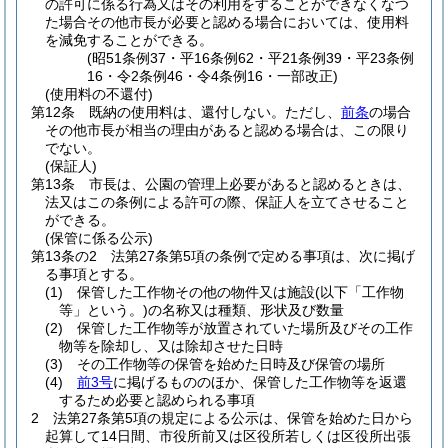
の許可に係る行為又はその利用をすることができなくなつ
た場合その他市長が必要と認める場合においては、使用料
を減免することができる。
(昭51条例37・平16条例62・平21条例39・平23条例
16・令2条例46・令4条例16・一部改正)
(使用料の不還付)
第12条
既納の使用料は、還付しない。
ただし、
前条
の場合
その他市長が相当の理由があると認める場合は、この限り
でない。
(保証人)
第13条
市長は、公園の管理上必要があると認めるときは、
法又はこの条例による許可の際、保証人を立てさせること
ができる。
(保管に係る公示)
第13条の2
法第27条第5項の条例で定める事項は、次に掲げ
る事項とする。
(1)
保管した工作物その他の物件又は施設
(以下「工作物
等」という。)
の名称又は種類、形状及び数量
(2)
保管した工作物等が放置されていた場所及びその工作
物等を除却し、又は除却させた日時
(3)
その工作物等の保管を始めた日時及び保管の場所
(4)
前3号
に掲げるもののほか、保管した工作物等を返還
するため必要と認められる事項
2
法第27条第5項の規定による公示は、保管を始めた日から
起算して14日間、市役所前又は区役所若しくは区役所出張