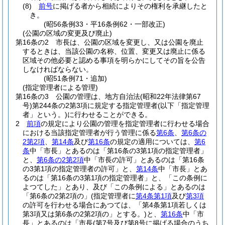
(8)
前号
に掲げる者から相続によりその権利を承継したと
き。
(昭56条例33・平16条例62・一部改正)
(公園の区域の変更及び廃止)
第16条の2
市長は、公園の区域を変更し、又は公園を廃止
するときは、当該公園の名称、位置、変更又は廃止に係る
区域その他必要と認める事項を明らかにしてその旨を公告
しなければならない。
(昭51条例71・追加)
(指定管理者による管理)
第16条の3
公園の管理は、地方自治法
(昭和22年法律第67
号)
第244条の2第3項に規定する指定管理者
(以下「指定管理
者」という。)
に行わせることができる。
2
前項
の規定により公園の管理を指定管理者に行わせる場合
における当該指定管理者が行う管理に係る
第6条
、
第6条の
2第2項
、
第14条
及び
第16条
の規定の適用については、
第6
条
中「市長」とあるのは「第16条の3第1項の指定管理者」
と、
第6条の2第2項
中「市長の許可」とあるのは「第16条
の3第1項の指定管理者の許可」と、
第14条
中「市長」とあ
るのは「第16条の3第1項の指定管理者」と、「この条例に
よつてした」とあり、及び「この条例による」とあるのは
「第6条の2第2項の」
(指定管理者に
第4条第1項
及び
第3項
の許可を行わせる場合にあつては、「第4条第1項若しくは
第3項又は第6条の2第2項の」とする。)
と、
第16条
中「市
長」とあるのは「市長
(第7号及び第8号に掲げる場合のうち