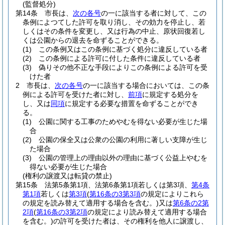
(監督処分)
第14条
市長は、
次の各号
の一に該当する者に対して、この
条例によつてした許可を取り消し、その効力を停止し、若
しくはその条件を変更し、又は行為の中止、原状回復若し
くは公園からの退去を命ずることができる。
(1)
この条例又はこの条例に基づく処分に違反している者
(2)
この条例による許可に付した条件に違反している者
(3)
偽りその他不正な手段によりこの条例による許可を受
けた者
2
市長は、
次の各号
の一に該当する場合においては、この条
例による許可を受けた者に対し、
前項
に規定する処分を
し、又は
同項
に規定する必要な措置を命ずることができ
る。
(1)
公園に関する工事のためやむを得ない必要が生じた場
合
(2)
公園の保全又は公衆の公園の利用に著しい支障が生じ
た場合
(3)
公園の管理上の理由以外の理由に基づく公益上やむを
得ない必要が生じた場合
(権利の譲渡又は転貸の禁止)
第15条
法第5条第1項、法第6条第1項若しくは第3項、
第4条
第1項
若しくは
第3項
(
第16条の3第3項
の規定によりこれら
の規定を読み替えて適用する場合を含む。)
又は
第6条の2第
2項
(
第16条の3第2項
の規定により読み替えて適用する場合
を含む。)
の許可を受けた者は、その権利を他人に譲渡し、