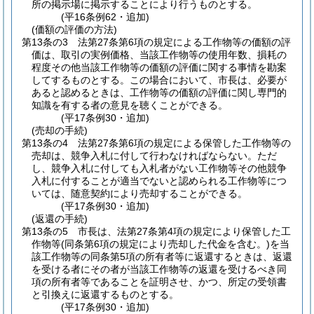
所の掲示場に掲示することにより行うものとする。
(平16条例62・追加)
(価額の評価の方法)
第13条の3
法第27条第6項の規定による工作物等の価額の評
価は、取引の実例価格、当該工作物等の使用年数、損耗の
程度その他当該工作物等の価額の評価に関する事情を勘案
してするものとする。
この場合において、市長は、必要が
あると認めるときは、工作物等の価額の評価に関し専門的
知識を有する者の意見を聴くことができる。
(平17条例30・追加)
(売却の手続)
第13条の4
法第27条第6項の規定による保管した工作物等の
売却は、競争入札に付して行わなければならない。
ただ
し、競争入札に付しても入札者がない工作物等その他競争
入札に付することが適当でないと認められる工作物等につ
いては、随意契約により売却することができる。
(平17条例30・追加)
(返還の手続)
第13条の5
市長は、法第27条第4項の規定により保管した工
作物等
(同条第6項の規定により売却した代金を含む。)
を当
該工作物等の同条第5項の所有者等に返還するときは、返還
を受ける者にその者が当該工作物等の返還を受けるべき同
項の所有者等であることを証明させ、かつ、所定の受領書
と引換えに返還するものとする。
(平17条例30・追加)