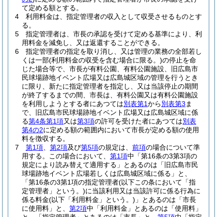
て定める額とする。
4
利用料金は、指定管理者の収入として収受させるものとす
る。
5
指定管理者は、市長の承認を受けて定める基準により、利
用料金を減免し、又は返還することができる。
6
指定管理者の指定を取り消し、又は管理の業務の全部若し
くは一部
(利用料金の収受を含む場合に限る。)
の停止を命
じた場合等で、市長が有料公園、有料公園施設、旧広島市
民球場跡地イベント広場又は広島城区域の管理を行うとき
に限り、新たに指定管理者を指定し、又は当該停止の期間
が終了するまでの間、市長は、有料公園又は有料公園施設
を利用しようとする者にあつては
別表第1
から
別表第3
ま
で、旧広島市民球場跡地イベント広場又は広島城区域に係
る
第4条第1項
又は
第3項
の許可を受けた者にあつては
別表
第4の2
に定める額の範囲内において市長が定める額の使用
料を徴収する。
7
第1項
、
第2項
及び
第5項
の規定は、
前項
の場合について準
用する。
この場合において、
第1項
中「第16条の3第3項の
規定により読み替えて適用する」とあるのは「旧広島市民
球場跡地イベント広場若しくは広島城区域に係る」と、
「第16条の3第1項の指定管理者
(以下この条において「指
定管理者」という。)
に当該利用又は当該許可に係る行為に
係る料金
(以下「利用料金」という。)
」とあるのは「市長
に使用料」と、
第2項
中「利用料金」とあるのは「使用料」