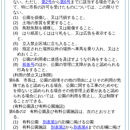
ない。
ただし、
第2号
から
第6号
までに該当する場合であつ
て、特に市長の許可を受けたものについては、この限りで
ない。
(1)
公園を損傷し、又は汚損すること。
(2)
土地の形質を変更すること。
(3)
鳥獣魚類を捕獲し、又は殺傷すること。
(4)
はり紙若しくははり札をし、又は広告を表示するこ
と。
(5)
立入禁止区域に立ち入ること。
(6)
指定された場所以外の場所へ車馬を乗り入れ、又はと
めおくこと。
(7)
公園の利用者に迷惑を及ぼすような行為をすること。
(8)
前各号
のほか、公園の管理に支障があると認められる
行為をすること。
(利用の禁止又は制限)
第6条
市長は、公園の損壊その他の理由によりその利用が危
険であると認められる場合、公園に関する工事のためやむ
を得ないと認められる場合その他管理上必要があると認め
られる場合においては、公園の利用を禁止し、又は制限す
ることができる。
(有料公園及び有料公園施設)
第6条の2
有料公園及び有料公園施設は、次のとおりとす
る。
(1)
有料公園
別表第1
の左欄に掲げる公園
(2)
有料公園施設
別表第2
から
別表第4
までの左欄に掲げ