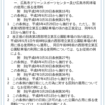
ー、広島市グリーンスポーツセンター及び広島市民球場
の使用に係る使用料
附
則
(平成3年3月20日
条例第15号)
この条例は、平成3年6月1日から施行する。
附
則
(平成5年3月31日
条例第21号)
1
この条例は、平成5年4月29日から施行する。
ただし、別
表第3西部埋立第五公園駐車場の項の改正規定は、同年5月
1日から施行する。
2
改正後の別表第2西部埋立第五公園駐車場の項の規定は、
平成5年5月1日午前8時以後の西部埋立第五公園駐車場の利
用に係る使用料から適用し、同日午前8時前の西部埋立第五
公園駐車場の利用に係る使用料については、なお従前の例
による。
附
則
(平成6年3月31日
条例第27号)
この条例は、平成6年4月1日から施行する。
附
則
(平成6年6月30日
条例第42号)
この条例は、平成6年8月1日から施行する。
附
則
(平成7年3月20日
条例第36号)
1
この条例は、平成7年4月1日から施行する。
2
この条例の施行前にした行為に対する罰則の適用について
は、なお従前の例による。
附
則
(平成8年3月28日
条例第30号)
1
この条例は、平成8年4月1日から施行する。
2
この条例の施行の日前に許可のあった公園の占用に係る使
用料については、なお従前の例による。