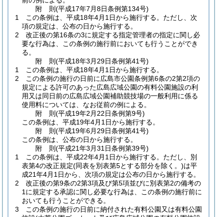
前の例による。
附
則
(平成17年7月8日
条例第134号)
1
この条例は、平成18年4月1日から施行する。
ただし、次
項の規定は、公布の日から施行する。
2
改正後の第16条の3に規定する指定管理者の指定に関し必
要な行為は、この条例の施行前においても行うことができ
る。
附
則
(平成18年3月29日
条例第41号)
1
この条例は、平成18年4月1日から施行する。
2
この条例の施行の日前に広島市公園条例第6条の2第2項の
規定による許可のあった広島広域公園の有料公園施設の利
用又は同日前の広島広域公園補助競技場の一般利用に係る
使用料については、なお従前の例による。
附
則
(平成19年2月22日
条例第9号)
この条例は、平成19年4月1日から施行する。
附
則
(平成19年6月29日
条例第41号)
この条例は、公布の日から施行する。
附
則
(平成21年3月31日
条例第39号)
1
この条例は、平成22年4月1日から施行する。
ただし、別
表第4の改正規定
(同表を別表第5とする部分を除く。)
は平
成21年4月1日から、次項の規定は公布の日から施行する。
2
改正後の第9条の2第3項及び第5項並びに別表第2の備考の
1に規定する承認に関し必要な行為は、この条例の施行前に
おいても行うことができる。
3
この条例の施行の日前に納付された有料公園又は有料公園