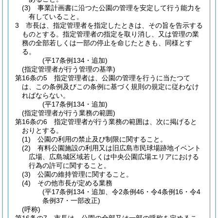
(3)
事業計画書に沿つた公園の管理を安定して行う能力を
有していること。
3
市長は、指定管理者を指定したときは、その旨を告示する
ものとする。
指定管理者の指定を取り消し、又は管理の業
務の全部若しくは一部の停止を命じたときも、同様とす
る。
(平17条例134・追加)
(指定管理者が行う管理の基準)
第16条の5
指定管理者は、公園の管理を行うに当たつて
は、この条例及びこの条例に基づく規則の規定に従わなけ
ればならない。
(平17条例134・追加)
(指定管理者が行う業務の範囲)
第16条の6
指定管理者が行う業務の範囲は、次に掲げると
おりとする。
(1)
公園の利用の禁止及び制限に関すること。
(2)
有料公園施設の利用又は旧広島市民球場跡地イベント
広場、広島城区域若しくは中央公園広場エリアにおける
行為の許可に関すること。
(3)
公園の維持管理に関すること。
(4)
その他市長が定める業務
(平17条例134・追加、令2条例46・令4条例16・令4
条例37・一部改正)
(呼称)