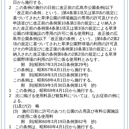
日から施行する。
2
この条例の施行の日前に改正前の広島市公園条例
(以下
「改正前の条例」という。)
第4条第1項又は第3項の規定に
基づいてされた草津公園の球場施設の専用の許可及びその
申請並びに改正前の条例第10条第1項の規定により納入さ
れた改正前の条例第4条第1項又は第3項の規定による草津
公園の球場施設の専用の許可に係る使用料は、改正後の広
島市公園条例
(以下「改正後の条例」という。)
第6条の2第2
項の規定に基づいてされた草津公園野球場の利用の許可及
びその申請並びに改正後の条例第10条第1項の規定により
納入された改正後の条例第6条の2第2項の規定による草津
公園野球場の利用の許可に係る使用料とみなす。
附
則
(昭和57年3月24日
条例第29号)
この条例は、昭和57年4月1日から施行する。
附
則
(昭和58年3月15日
条例第19号)
この条例は、昭和58年4月1日から施行する。
附
則
(昭和59年3月30日
条例第11号 抄)
1
この条例は、昭和59年4月1日から施行する。
2
次に掲げる使用料及び観覧料については、なお従前の例に
よる。
(1)及び(2)
略
(3)
施行日前に許可のあつた公園の占用及び有料公園施設
の使用に係る使用料
附
則
(昭和60年3月19日
条例第62号 抄)
1
この条例は、昭和60年4月1日から施行する。