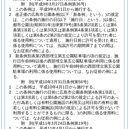
附
則
(平成9年3月27日
条例第36号)
1
この条例は、平成9年4月1日から施行する。
2
改正後の広島市公園条例
(以下「新条例」という。)
の規定
は、この条例の施行の日
(以下「施行日」という。)
以後に
都市公園法
(昭和31年法律第79号)
第5条第2項若しくは第6
条第1項若しくは第3項又は新条例第4条第1項若しくは第3
項若しくは第6条の2第2項の規定により許可を受けた者に
係る使用料について適用し、施行日前に許可を受けた者に
係る使用料については、当該許可の期間満了までの間は、
なお従前の例による。
3
新条例別表第2西部埋立第五公園駐車場の項の規定は、施
行日午前8時以後の西部埋立第五公園駐車場の利用に係る使
用料について適用し、施行日午前8時前の西部埋立第五公園
駐車場の利用に係る使用料については、なお従前の例によ
る。
附
則
(平成10年3月31日
条例第56号)
1
この条例は、平成10年4月1日から施行する。
2
この条例の施行の日前に広島市公園条例第4条第1項若し
くは第3項若しくは第6条の2第2項の規定による許可のあっ
た行為若しくは有料公園施設の利用又は同日前の有料公園
若しくは有料公園施設
(同項の規定による許可を受けないで
利用することができるものに限る。)
の利用に係る使用料に
ついては、なお従前の例による。
附
則
(平成11年3月24日
条例第19号)
1
この条例は、平成11年4月1日から施行する。