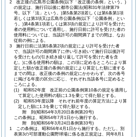
2
改正後の広島市公園条例
(以下「改正後の条例」という。)
の規定は、施行日以後に都市公園法
(昭和31年法律第79
号。以下「法」という。)
第5条第2項若しくは第6条第1項
若しくは第3項又は広島市公園条例
(以下「公園条例」とい
う。)
第4条第1項若しくは第3項の規定により許可を受けた
者の使用料について適用し、施行日前に許可を受けた者の
使用料については、当該許可の期間満了までの間は、なお
従前の例による。
3
施行日前に法第5条第2項の規定により許可を受けた者
で、当該許可の期間満了に伴い引き続いて施行日以後許可
を受けたもの
(引き続き繰り返して許可を受けた者を含
む。)
に係る使用料の額は、この項に定めるところにより算
定した額が改正後の条例の規定により算定した額に達する
までの間は、改正後の条例の規定にかかわらず、次の各号
に掲げる年度の区分に応じ、それぞれ当該各号に定めると
ころによる。
(1)
昭和52年度 改正前の公園条例第10条の規定を適用し
て算定した使用料の額に1.3を乗じて得た額とする。
(2)
昭和53年度以降 それぞれ前年度の算定方法により算
定した額に1.3を乗じて得た額とする。
附
則
(昭和54年3月20日
条例第20号)
この条例は、昭和54年7月1日から施行する。
附
則
(昭和56年3月24日
条例第33号)
1
この条例は、昭和56年4月1日から施行する。
ただし、別
表第3の可部運動公園野球場に係る改正規定は、同年8月1