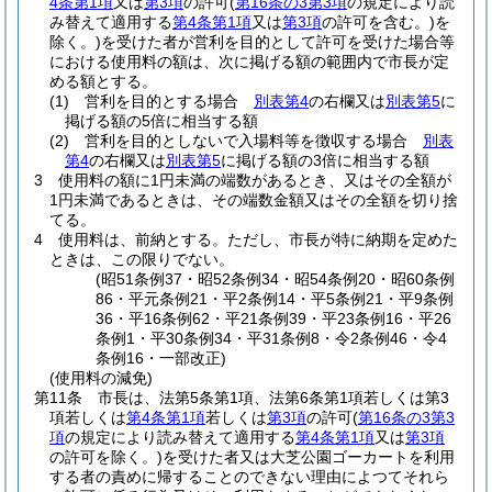
4条第1項
又は
第3項
の許可
(
第16条の3第3項
の規定により読
み替えて適用する
第4条第1項
又は
第3項
の許可を含む。)
を
除く。)
を受けた者が営利を目的として許可を受けた場合等
における使用料の額は、次に掲げる額の範囲内で市長が定
める額とする。
(1)
営利を目的とする場合
別表第4
の右欄又は
別表第5
に
掲げる額の5倍に相当する額
(2)
営利を目的としないで入場料等を徴収する場合
別表
第4
の右欄又は
別表第5
に掲げる額の3倍に相当する額
3
使用料の額に1円未満の端数があるとき、又はその全額が
1円未満であるときは、その端数金額又はその全額を切り捨
てる。
4
使用料は、前納とする。
ただし、市長が特に納期を定めた
ときは、この限りでない。
(昭51条例37・昭52条例34・昭54条例20・昭60条例
86・平元条例21・平2条例14・平5条例21・平9条例
36・平16条例62・平21条例39・平23条例16・平26
条例1・平30条例34・平31条例8・令2条例46・令4
条例16・一部改正)
(使用料の減免)
第11条
市長は、法第5条第1項、法第6条第1項若しくは第3
項若しくは
第4条第1項
若しくは
第3項
の許可
(
第16条の3第3
項
の規定により読み替えて適用する
第4条第1項
又は
第3項
の許可を除く。)
を受けた者又は大芝公園ゴーカートを利用
する者の責めに帰することのできない理由によつてそれら