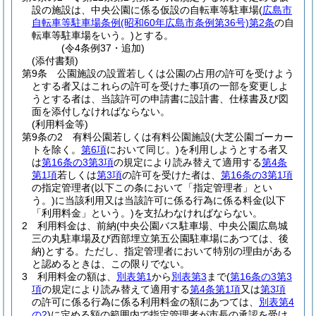
設の施設は、中央公園に係る仮設の自転車等駐車場
(
広島市
自転車等駐車場条例
(昭和60年広島市条例第36号)
第2条
の自
転車等駐車場をいう。)
とする。
(令4条例37・追加)
(添付書類)
第9条
公園施設の設置若しくは公園の占用の許可を受けよう
とする者又はこれらの許可を受けた事項の一部を変更しよ
うとする者は、当該許可の申請書に設計書、仕様書及び図
面を添付しなければならない。
(利用料金等)
第9条の2
有料公園若しくは有料公園施設
(大芝公園ゴーカー
トを除く。
第6項
において同じ。)
を利用しようとする者又
は
第16条の3第3項
の規定により読み替えて適用する
第4条
第1項
若しくは
第3項
の許可を受けた者は、
第16条の3第1項
の指定管理者
(以下この条において「指定管理者」とい
う。)
に当該利用又は当該許可に係る行為に係る料金
(以下
「利用料金」という。)
を支払わなければならない。
2
利用料金は、前納
(中央公園バス駐車場、中央公園広島城
三の丸駐車場及び西部埋立第五公園駐車場にあつては、後
納)
とする。
ただし、指定管理者において特別の理由がある
と認めるときは、この限りでない。
3
利用料金の額は、
別表第1
から
別表第3
まで
(
第16条の3第3
項
の規定により読み替えて適用する
第4条第1項
又は
第3項
の許可に係る行為に係る利用料金の額にあつては、
別表第4
の2
)
に定める額の範囲内で指定管理者が市長の承認を受け