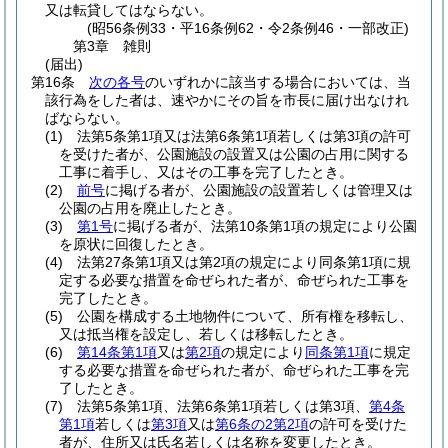
又は転貸してはならない。
(昭56条例33・平16条例62・令2条例46・一部改正)
第3章
雑則
(届出)
第16条
次の各号
のいずれかに該当する場合においては、当
該行為をした者は、速やかにその旨を市長に届け出なけれ
ばならない。
(1)
法第5条第1項又は法第6条第1項若しくは第3項の許可
を受けた者が、公園施設の設置又は公園の占用に関する
工事に着手し、又はその工事を完了したとき。
(2)
前号
に掲げる者が、公園施設の設置若しくは管理又は
公園の占用を廃止したとき。
(3)
第1号
に掲げる者が、法第10条第1項の規定により公園
を原状に回復したとき。
(4)
法第27条第1項又は第2項の規定により同条第1項に規
定する必要な措置を命ぜられた者が、命ぜられた工事を
完了したとき。
(5)
公園を構成する土地物件について、所有権を移転し、
又は抵当権を設定し、若しくは移転したとき。
(6)
第14条第1項
又は
第2項
の規定により
同条第1項
に規定
する必要な措置を命ぜられた者が、命ぜられた工事を完
了したとき。
(7)
法第5条第1項、法第6条第1項若しくは第3項、
第4条
第1項
若しくは
第3項
又は
第6条の2第2項
の許可を受けた
者が、住所又は氏名若しくは名称を変更したとき。