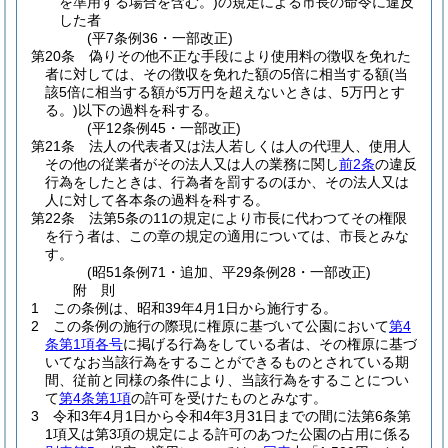
を準用する場合を含む。)
の規定による市長の命令に違反
した者
(平7条例36・一部改正)
第20条
偽りその他不正な手段により使用料の徴収を免れた
者に対しては、その徴収を免れた額の5倍に相当する額
(当
該5倍に相当する額が5万円を超えないときは、5万円とす
る。)
以下の過料を科する。
(平12条例45・一部改正)
第21条
法人の代表者又は法人若しくは人の代理人、使用人
その他の従業者がその法人又は人の業務に関し
前2条
の違反
行為をしたときは、行為者を罰するのほか、その法人又は
人に対して各本条の過料を科する。
第22条
法第5条の11の規定により市長に代わつてその権限
を行う者は、この章の規定の適用については、市長とみな
す。
(昭51条例71・追加、平29条例28・一部改正)
附
則
1
この条例は、昭和39年4月1日から施行する。
2
この条例の施行の際現に権原に基づいて公園において
第4
条第1項各号
に掲げる行為をしている者は、その権原に基づ
いてなお当該行為をすることができるものとされている期
間、従前と同様の条件により、当該行為をすることについ
て
第4条第1項
の許可を受けたものとみなす。
3
令和3年4月1日から令和4年3月31日までの間に法第6条第
1項又は第3項の規定による許可のあつた公園の占用に係る