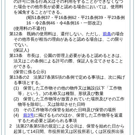
の許可に係る行為又はその利用をすることができなくなつ
た場合その他市長が必要と認める場合においては、使用料
を減免することができる。
(昭51条例37・平16条例62・平21条例39・平23条例
16・令2条例46・令4条例16・一部改正)
(使用料の不還付)
第12条
既納の使用料は、還付しない。
ただし、
前条
の場合
その他市長が相当の理由があると認める場合は、この限り
でない。
(保証人)
第13条
市長は、公園の管理上必要があると認めるときは、
法又はこの条例による許可の際、保証人を立てさせること
ができる。
(保管に係る公示)
第13条の2
法第27条第5項の条例で定める事項は、次に掲げ
る事項とする。
(1)
保管した工作物その他の物件又は施設
(以下「工作物
等」という。)
の名称又は種類、形状及び数量
(2)
保管した工作物等が放置されていた場所及びその工作
物等を除却し、又は除却させた日時
(3)
その工作物等の保管を始めた日時及び保管の場所
(4)
前3号
に掲げるもののほか、保管した工作物等を返還
するため必要と認められる事項
2
法第27条第5項の規定による公示は、保管を始めた日から
起算して14日間、市役所前又は区役所若しくは区役所出張