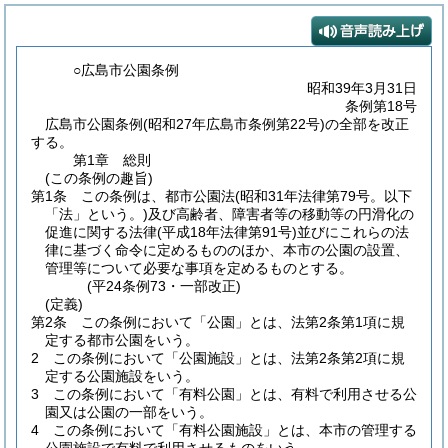
○広島市公園条例
昭和39年3月31日
条例第18号
広島市公園条例(昭和27年広島市条例第22号)の全部を改正
する。
第1章
総則
(この条例の趣旨)
第1条
この条例は、都市公園法
(昭和31年法律第79号。以下
「法」という。)
及び高齢者、障害者等の移動等の円滑化の
促進に関する法律
(平成18年法律第91号)
並びにこれらの法
律に基づく命令に定めるもののほか、本市の公園の設置、
管理等について必要な事項を定めるものとする。
(平24条例73・一部改正)
(定義)
第2条
この条例において「公園」とは、法第2条第1項に規
定する都市公園をいう。
2
この条例において「公園施設」とは、法第2条第2項に規
定する公園施設をいう。
3
この条例において「有料公園」とは、有料で利用させる公
園又は公園の一部をいう。
4
この条例において「有料公園施設」とは、本市の管理する