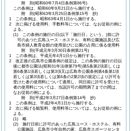
附
則
(昭和60年7月4日
条例第86号)
この条例は、昭和60年9月21日から施行する。
附
則
(昭和63年3月25日
条例第15号 抄)
1
この条例は、昭和63年4月1日から施行する。
2
次に掲げる使用料、手数料等については、なお従前の例に
よる。
(1)
この条例の施行の日
(以下「施行日」という。)
前に許
可のあつた広島ユース・ホステル、有料公園施設及び広
島市婦人教育会館の使用並びに公園の占用に係る使用料
附
則
(平成元年3月30日
条例第21号)
1
この条例は、平成元年4月1日から施行する。
2
改正後の広島市公園条例の規定は、この条例の施行の日以
後に都市公園法
(昭和31年法律第79号)
第5条第2項若しくは
第6条第1項若しくは第3項又は広島市公園条例第4条第1項
若しくは第3項若しくは第6条の2第2項の規定により許可を
受けた者の使用料について適用し、同日前に許可を受けた
者の使用料については、当該許可の期間満了までの間は、
なお従前の例による。
附
則
(平成2年3月27日
条例第14号 抄)
1
この条例は、平成2年4月1日から施行する。
2
次に掲げる観覧料、使用料等については、なお従前の例に
よる。
(1)
略
(2)
施行日前に許可のあった広島ユース・ホステル、有料
公園施設、広島市少年自然の家、広島市スポーツセンタ