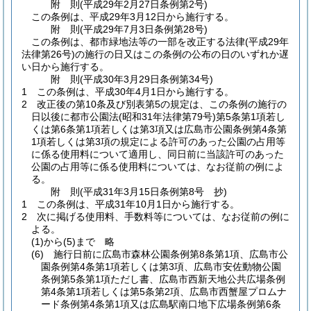
附
則
(平成29年2月27日
条例第2号)
この条例は、平成29年3月12日から施行する。
附
則
(平成29年7月3日
条例第28号)
この条例は、都市緑地法等の一部を改正する法律
(平成29年
法律第26号)
の施行の日又はこの条例の公布の日のいずれか遅
い日から施行する。
附
則
(平成30年3月29日
条例第34号)
1
この条例は、平成30年4月1日から施行する。
2
改正後の第10条及び別表第5の規定は、この条例の施行の
日以後に都市公園法
(昭和31年法律第79号)
第5条第1項若し
くは第6条第1項若しくは第3項又は広島市公園条例第4条第
1項若しくは第3項の規定による許可のあった公園の占用等
に係る使用料について適用し、同日前に当該許可のあった
公園の占用等に係る使用料については、なお従前の例によ
る。
附
則
(平成31年3月15日
条例第8号 抄)
1
この条例は、平成31年10月1日から施行する。
2
次に掲げる使用料、手数料等については、なお従前の例に
よる。
(1)から(5)まで
略
(6)
施行日前に広島市森林公園条例第8条第1項、広島市公
園条例第4条第1項若しくは第3項、広島市安佐動物公園
条例第5条第1項ただし書、広島市西新天地公共広場条例
第4条第1項若しくは第5条第2項、広島市西蟹屋プロムナ
ード条例第4条第1項又は広島駅南口地下広場条例第6条