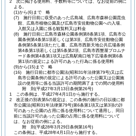
2
次に掲げる使用料、手数料等については、なお従前の例に
よる。
(1)から(6)まで
略
(7)
施行日前に収受のあった広島城、広島市森林公園昆虫
館、広島市植物公園及び広島市安佐動物公園への入場、
入館又は入園に係る観覧料又は料金
(8)
施行日前に広島市森林公園条例第8条第1項、広島市公
園条例第4条第1項若しくは第3項、広島市安佐動物公園
条例第5条第1項ただし書、広島市西新天地公共広場条例
第4条第1項若しくは第5条第2項、広島市西蟹屋プロムナ
ード条例第4条第1項又は広島駅南口地下広場条例第6条
第1項の規定による許可のあった行為に係る使用料
(9)から(15)まで
略
(16)
施行日前に都市公園法
(昭和31年法律第79号)
又は広
島市公園条例の規定による許可のあった公園又は公園施
設の使用等に係る当該許可の期間満了までの間の使用料
附
則
(平成27年3月13日
条例第26号)
1
この条例は、平成27年4月1日から施行する。
2
改正後の別表第5の規定は、この条例の施行の日以後に都
市公園法
(昭和31年法律第79号)
第6条第1項又は第3項の許
可のあった公園の占用に係る使用料について適用し、同日
前に当該許可のあった公園の占用に係る使用料について
は、なお従前の例による。
附
則
(平成28年3月29日
条例第16号)
この条例は、平成28年4月1日から施行する。