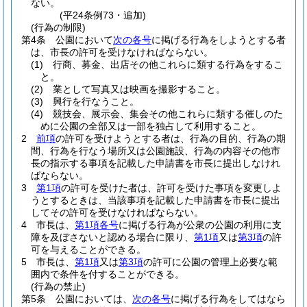
ない。
(平24条例73・追加)
(行為の制限)
第4条
公園において
次の各号
に掲げる行為をしようとする者
は、市長の許可を受けなければならない。
(1)
行商、募金、出店その他これらに類する行為をするこ
と。
(2)
業として写真又は映画を撮影すること。
(3)
興行を行なうこと。
(4)
競技会、展示会、集会その他これらに類する催しのた
めに公園の全部又は一部を独占して利用すること。
2
前項
の許可を受けようとする者は、行為の目的、行為の期
間、行為を行なう場所又は公園施設、行為の内容その他市
長の指示する事項を記載した申請書を市長に提出しなけれ
ばならない。
3
第1項
の許可を受けた者は、許可を受けた事項を変更しよ
うとするときは、当該事項を記載した申請書を市長に提出
してその許可を受けなければならない。
4
市長は、
第1項各号
に掲げる行為が公衆の公園の利用に支
障を及ぼさないと認める場合に限り、
第1項
又は
第3項
の許
可を与えることができる。
5
市長は、
第1項
又は
第3項
の許可に公園の管理上必要な範
囲内で条件を付することができる。
(行為の禁止)
第5条
公園においては、
次の各号
に掲げる行為をしてはなら