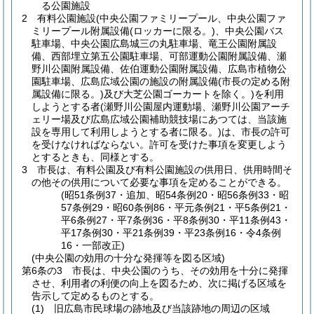
る公園施設
2
有料公園施設
(中央公園ファミリープール、中央公園ファ
ミリープール附属設備
(ロッカーに限る。)
、中央公園バス
駐車場、中央公園広島城三の丸駐車場、竜王公園附属設
備、西部埋立第五公園駐車場、可部運動公園附属設備、瀬
野川公園附属設備、佐伯運動公園附属設備、広島市植物公
園駐車場、広島広域公園の施設の附属設備
(市長の定める附
属設備に限る。)
及び大芝公園ゴーカートを除く。)
を利用
しようとする者
(瀬野川公園屋内運動場、瀬野川公園アーチ
ェリー場及び広島広域公園補助競技場にあつては、当該施
設を専用して利用しようとする者に限る。)
は、市長の許可
を受けなければならない。
許可を受けた事項を変更しよう
とするときも、同様とする。
3
市長は、有料公園及び有料公園施設の供用日、供用時間そ
の他その供用について必要な事項を定めることができる。
(昭51条例37・追加、昭54条例20・昭56条例33・昭
57条例29・昭60条例86・平元条例21・平5条例21・
平6条例27・平7条例36・平8条例30・平11条例43・
平17条例30・平21条例39・平23条例16・令4条例
16・一部改正)
(中央公園の効用の十分な発揮等を図る区域)
第6条の3
市長は、中央公園のうち、その効用を十分に発揮
させ、利用者の利便の向上を図るため、次に掲げる区域を
告示して定めるものとする。
(1)
旧広島市民球場の跡地及び当該跡地の周辺の区域