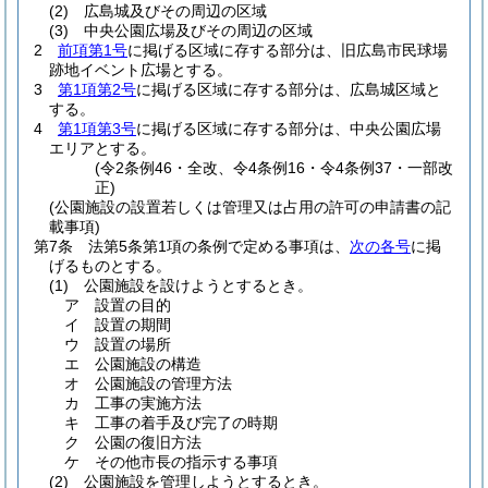
(2)
広島城及びその周辺の区域
(3)
中央公園広場及びその周辺の区域
2
前項第1号
に掲げる区域に存する部分は、旧広島市民球場
跡地イベント広場とする。
3
第1項第2号
に掲げる区域に存する部分は、広島城区域と
する。
4
第1項第3号
に掲げる区域に存する部分は、中央公園広場
エリアとする。
(令2条例46・全改、令4条例16・令4条例37・一部改
正)
(公園施設の設置若しくは管理又は占用の許可の申請書の記
載事項)
第7条
法第5条第1項の条例で定める事項は、
次の各号
に掲
げるものとする。
(1)
公園施設を設けようとするとき。
ア
設置の目的
イ
設置の期間
ウ
設置の場所
エ
公園施設の構造
オ
公園施設の管理方法
カ
工事の実施方法
キ
工事の着手及び完了の時期
ク
公園の復旧方法
ケ
その他市長の指示する事項
(2)
公園施設を管理しようとするとき。