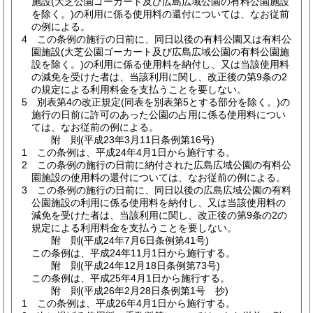
施設
(大芝公園ゴーカート及び広島広域公園の有料公園施設
を除く。)
の利用に係る使用料の還付については、なお従前
の例による。
4
この条例の施行の日前に、同日以後の有料公園又は有料公
園施設
(大芝公園ゴーカート及び広島広域公園の有料公園施
設を除く。)
の利用に係る使用料を納付し、又は当該使用料
の減免を受けた者は、当該利用に関し、改正後の第9条の2
の規定による利用料金を支払うことを要しない。
5
別表第4の改正規定
(同表を別表第5とする部分を除く。)
の
施行の日前に許可のあった公園の占用に係る使用料につい
ては、なお従前の例による。
附
則
(平成23年3月11日
条例第16号)
1
この条例は、平成24年4月1日から施行する。
2
この条例の施行の日前に納付された広島広域公園の有料公
園施設の使用料の還付については、なお従前の例による。
3
この条例の施行の日前に、同日以後の広島広域公園の有料
公園施設の利用に係る使用料を納付し、又は当該使用料の
減免を受けた者は、当該利用に関し、改正後の第9条の2の
規定による利用料金を支払うことを要しない。
附
則
(平成24年7月6日
条例第41号)
この条例は、平成24年11月1日から施行する。
附
則
(平成24年12月18日
条例第73号)
この条例は、平成25年4月1日から施行する。
附
則
(平成26年2月28日
条例第1号 抄)
1
この条例は、平成26年4月1日から施行する。