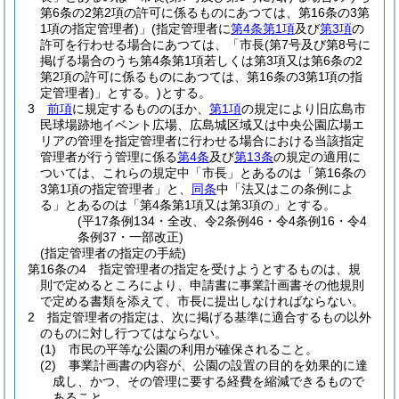
第6条の2第2項の許可に係るものにあつては、第16条の3第
1項の指定管理者)
」
(指定管理者に
第4条第1項
及び
第3項
の
許可を行わせる場合にあつては、「市長
(第7号及び第8号に
掲げる場合のうち第4条第1項若しくは第3項又は第6条の2
第2項の許可に係るものにあつては、第16条の3第1項の指
定管理者)
」とする。)
とする。
3
前項
に規定するもののほか、
第1項
の規定により旧広島市
民球場跡地イベント広場、広島城区域又は中央公園広場エ
リアの管理を指定管理者に行わせる場合における当該指定
管理者が行う管理に係る
第4条
及び
第13条
の規定の適用に
ついては、これらの規定中「市長」とあるのは「第16条の
3第1項の指定管理者」と、
同条
中「法又はこの条例によ
る」とあるのは「第4条第1項又は第3項の」とする。
(平17条例134・全改、令2条例46・令4条例16・令4
条例37・一部改正)
(指定管理者の指定の手続)
第16条の4
指定管理者の指定を受けようとするものは、規
則で定めるところにより、申請書に事業計画書その他規則
で定める書類を添えて、市長に提出しなければならない。
2
指定管理者の指定は、次に掲げる基準に適合するもの以外
のものに対し行つてはならない。
(1)
市民の平等な公園の利用が確保されること。
(2)
事業計画書の内容が、公園の設置の目的を効果的に達
成し、かつ、その管理に要する経費を縮減できるもので
あること。