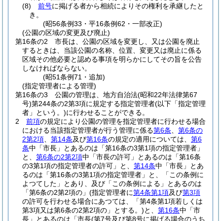
(8)
前号
に掲げる者から相続によりその権利を承継したと
き。
(昭56条例33・平16条例62・一部改正)
(公園の区域の変更及び廃止)
第16条の2
市長は、公園の区域を変更し、又は公園を廃止
するときは、当該公園の名称、位置、変更又は廃止に係る
区域その他必要と認める事項を明らかにしてその旨を公告
しなければならない。
(昭51条例71・追加)
(指定管理者による管理)
第16条の3
公園の管理は、地方自治法
(昭和22年法律第67
号)
第244条の2第3項に規定する指定管理者
(以下「指定管理
者」という。)
に行わせることができる。
2
前項
の規定により公園の管理を指定管理者に行わせる場合
における当該指定管理者が行う管理に係る
第6条
、
第6条の
2第2項
、
第14条
及び
第16条
の規定の適用については、
第6
条
中「市長」とあるのは「第16条の3第1項の指定管理者」
と、
第6条の2第2項
中「市長の許可」とあるのは「第16条
の3第1項の指定管理者の許可」と、
第14条
中「市長」とあ
るのは「第16条の3第1項の指定管理者」と、「この条例に
よつてした」とあり、及び「この条例による」とあるのは
「第6条の2第2項の」
(指定管理者に
第4条第1項
及び
第3項
の許可を行わせる場合にあつては、「第4条第1項若しくは
第3項又は第6条の2第2項の」とする。)
と、
第16条
中「市
長」とあるのは「市長
(第7号及び第8号に掲げる場合のうち