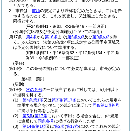
第16条の7
市長は、公園の全部又は一部の呼称を定めるこ
とができる。
2
市長は、
前項
の規定により呼称を定めたときは、これを告
示するものとする。
これを変更し、又は廃止したときも、
同様とする。
(平24条例41・追加、令2条例46・一部改正)
(公園予定区域及び予定公園施設についての準用)
第17条
第4条
から
第16条
まで
(
第6条の3
及び
第9条の2
を除
く。)
の規定は、法第33条第4項に規定する公園予定区域又
は予定公園施設について準用する。
(昭51条例71・平16条例62・平17条例134・平21条
例39・令3条例65・一部改正)
(委任)
第18条
この条例の施行について必要な事項は、市長が定め
る。
第4章
罰則
(罰則)
第19条
次の各号
の一に該当する者に対しては、5万円以下
の過料を科する。
(1)
第4条第1項
又は
第3項
(
第17条
においてこれらの規定を
準用する場合を含む。)
の規定に違反して
同条第1項各号
に掲げる行為をした者
(2)
第5条
(
第17条
において準用する場合を含む。)
の規定
に違反して
同条各号
に掲げる行為をした者
(3)
第14条第1項
又は
第2項
(
第17条
においてこれらの規定