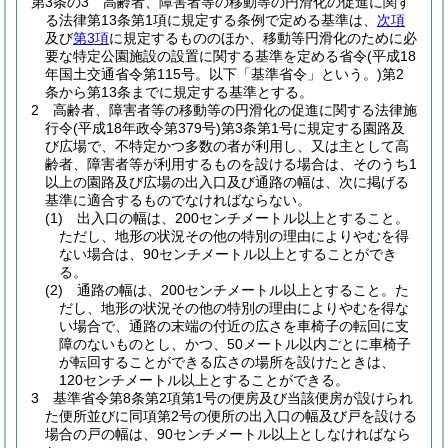
第3条の3
高齢者、障害者等の移動等の円滑化の促進に関す
る法律第13条第1項に規定する条例で定める基準は、
次項
及び
第3項
に規定するもののほか、移動等円滑化のために必
要な特定公園施設の設置に関する基準を定める省令
(平成18
年国土交通省令第115号。以下「基準省令」という。)
第2
条から第13条までに規定する基準とする。
2
高齢者、障害者等の移動等の円滑化の促進に関する法律施
行令
(平成18年政令第379号)
第3条第1号に規定する園路及
び広場で、不特定かつ多数の者が利用し、又は主として高
齢者、障害者等が利用するものを設ける場合は、そのうち1
以上の園路及び広場の出入口及び通路の幅は、次に掲げる
基準に適合するものでなければならない。
(1)
出入口の幅は、200センチメートル以上とすること。
ただし、地形の状況その他の特別の理由によりやむを得
ない場合は、90センチメートル以上とすることができ
る。
(2)
通路の幅は、200センチメートル以上とすること。
た
だし、地形の状況その他の特別の理由によりやむを得な
い場合で、通路の末端の付近の広さを車椅子の転回に支
障のないものとし、かつ、50メートル以内ごとに車椅子
が転回することができる広さの場所を設けたときは、
120センチメートル以上とすることができる。
3
基準省令第8条第2項第1号の便房及び当該便房が設けられ
た便所並びに同項第2号の便所の出入口の幅及び戸を設ける
場合の戸の幅は、90センチメートル以上としなければなら