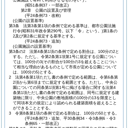
公園施設で有料で利用させるものをいう。
(昭51条例37・一部改正)
第2章
公園の設置及び管理
(平24条例73・改称)
(公園の設置基準)
第3条
法第3条第1項の条例で定める基準は、都市公園法施
行令
(昭和31年政令第290号。以下「令」という。)
第1条の
2及び第2条に規定する基準とする。
(平24条例73・追加)
(公園施設の設置基準)
第3条の2
法第4条第1項の条例で定める割合は、100分の2と
する。
ただし、令第2条第1項第1号に規定する公園につい
ては、100分の3
(その割合が100分の3を超えることについ
て相当な理由があるものとして市長が定める公園について
は、100分の5)
とする。
2
法第4条第1項ただし書の条例で定める範囲は、令第6条第
2項から第6項までに規定する範囲とする。
ただし、中央公
園についての同条第1項第1号に掲げる場合に関する法第4
条第1項ただし書の条例で定める範囲は、同号に規定する建
築物に限り、中央公園の敷地面積の100分の13を限度とし
て同項本文の規定により認められる建築面積を超えること
ができることとする。
3
令第8条第1項の条例で定める割合は、100分の50とする。
(平24条例73・追加、平30条例34・令3条例6・令3
条例65・一部改正)