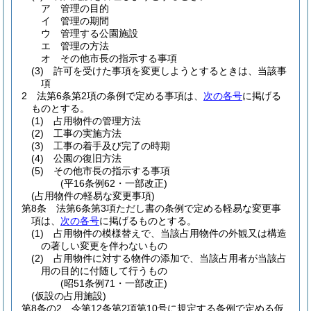
ア
管理の目的
イ
管理の期間
ウ
管理する公園施設
エ
管理の方法
オ
その他市長の指示する事項
(3)
許可を受けた事項を変更しようとするときは、当該事
項
2
法第6条第2項の条例で定める事項は、
次の各号
に掲げる
ものとする。
(1)
占用物件の管理方法
(2)
工事の実施方法
(3)
工事の着手及び完了の時期
(4)
公園の復旧方法
(5)
その他市長の指示する事項
(平16条例62・一部改正)
(占用物件の軽易な変更事項)
第8条
法第6条第3項ただし書の条例で定める軽易な変更事
項は、
次の各号
に掲げるものとする。
(1)
占用物件の模様替えで、当該占用物件の外観又は構造
の著しい変更を伴わないもの
(2)
占用物件に対する物件の添加で、当該占用者が当該占
用の目的に付随して行うもの
(昭51条例71・一部改正)
(仮設の占用施設)
第8条の2
令第12条第2項第10号に規定する条例で定める仮