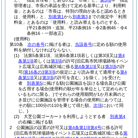
と、「指定管理者」とあるのは「市長」と、
第5項
中「指定
管理者は、市長の承認を受けて定める基準により、利用料
金」とあるのは「市長は、特別の理由があると認めるとき
は、使用料」と、
別表第1
から
別表第3
までの規定中「利用
料金」とあるのは「使用料」と読み替えるものとする。
(平21条例39・追加、平23条例16・令2条例46・令4
条例16・一部改正)
(使用料)
第10条
次の各号
に掲げる者は、
当該各号
に定める額の使用
料を納付しなければならない。
(1)
法第5条第1項、法第6条第1項若しくは第3項又は
第4
条第1項
若しくは
第3項
の許可
(旧広島市民球場跡地イベン
ト広場又は広島城区域に係る
第4条第1項
又は
第3項
の許
可
(
第16条の3第3項
の規定により読み替えて適用する
第4
条第1項
又は
第3項
の許可を含む。)
を除く。)
を受けた
者
別表第5
に掲げる額
(公園施設を設ける場合及び公園
を占用する場合
(使用料の額が年を単位として定められて
いるものに限る。)
でそれらの使用期間が1か月未満のと
き並びに公園施設を管理する場合の使用料にあつては、
その額に100分の110を乗じて得た額。
次項
において同
じ。)
(2)
大芝公園ゴーカートを利用しようとする者
別表第4
の右欄に掲げる額
2
公園施設の設置の許可又は
第4条第1項第4号
に係る許可
(旧広島市民球場跡地イベント広場又は広島城区域に係る
第