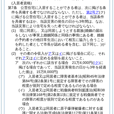
(入居者資格)
第7条
公営住宅に入居することができる者は、次に掲げる条
件を具備する者でなければならない。
ただし、
第2号ア
(ク)
に掲げる公営住宅に入居することができる者は、当該条件
を具備するほか、当該災害の発生の日から3年間は、なお、
当該災害により住宅を失った者でなければならない。
(1)
現に同居し、又は同居しようとする親族
(婚姻の届出
をしないが事実上婚姻関係と同様の事情にある者、婚姻
の予約者その他日常生活において相互に協力し合うこと
を約した者として市長が認める者を含む。以下同じ。)
が
あること。
(2)
その者の令収入が
ア
又は
イ
に掲げる場合に応じ、それ
ぞれ
ア
又は
イ
に定める金額を超えないこと。
ア
次のいずれかに該当する場合 21万4,000円
(
(ク)
に
掲げる場合であって、当該災害発生の日から3年を経過
した後は、15万8,000円)
(ア)
入居者又は同居者に障害者基本法
(昭和45年法律
第84号)
第2条第1号に規定する障害者でその障害の
程度が規則で定める程度であるものがある場合
(イ)
入居者又は同居者に戦傷病者特別援護法
(昭和38
年法律第168号)
第2条第1項に規定する戦傷病者でそ
の障害の程度が規則で定める程度であるものがある
場合
(ウ)
入居者又は同居者に原子爆弾被爆者に対する援
護に関する法律
(平成6年法律第117号)
第11条第1項