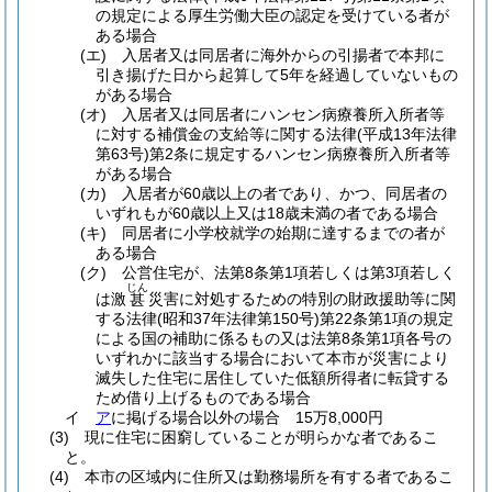
の規定による厚生労働大臣の認定を受けている者が
ある場合
(エ)
入居者又は同居者に海外からの引揚者で本邦に
引き揚げた日から起算して5年を経過していないもの
がある場合
(オ)
入居者又は同居者にハンセン病療養所入所者等
に対する補償金の支給等に関する法律
(平成13年法律
第63号)
第2条に規定するハンセン病療養所入所者等
がある場合
(カ)
入居者が60歳以上の者であり、かつ、同居者の
いずれもが60歳以上又は18歳未満の者である場合
(キ)
同居者に小学校就学の始期に達するまでの者が
ある場合
(ク)
公営住宅が、法第8条第1項若しくは第3項若しく
じん
は激
災害に対処するための特別の財政援助等に関
甚
する法律
(昭和37年法律第150号)
第22条第1項の規定
による国の補助に係るもの又は法第8条第1項各号の
いずれかに該当する場合において本市が災害により
滅失した住宅に居住していた低額所得者に転貸する
ため借り上げるものである場合
イ
ア
に掲げる場合以外の場合 15万8,000円
(3)
現に住宅に困窮していることが明らかな者であるこ
と。
(4)
本市の区域内に住所又は勤務場所を有する者であるこ