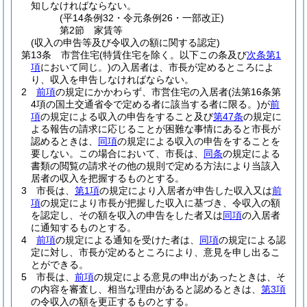
知しなければならない。
(平14条例32・令元条例26・一部改正)
第2節
家賃等
(収入の申告等及び令収入の額に関する認定)
第13条
市営住宅
(特賃住宅を除く。以下この条及び
次条第1
項
において同じ。)
の入居者は、市長が定めるところによ
り、収入を申告しなければならない。
2
前項
の規定にかかわらず、市営住宅の入居者
(法第16条第
4項の国土交通省令で定める者に該当する者に限る。)
が
前
項
の規定による収入の申告をすること及び
第47条
の規定に
よる報告の請求に応じることが困難な事情にあると市長が
認めるときは、
同項
の規定による収入の申告をすることを
要しない。
この場合において、市長は、
同条
の規定による
書類の閲覧の請求その他の規則で定める方法により当該入
居者の収入を把握するものとする。
3
市長は、
第1項
の規定により入居者が申告した収入又は
前
項
の規定により市長が把握した収入に基づき、令収入の額
を認定し、その額を収入の申告をした者又は
同項
の入居者
に通知するものとする。
4
前項
の規定による通知を受けた者は、
同項
の規定による認
定に対し、市長が定めるところにより、意見を申し出るこ
とができる。
5
市長は、
前項
の規定による意見の申出があったときは、そ
の内容を審査し、相当な理由があると認めるときは、
第3項
の令収入の額を更正するものとする。