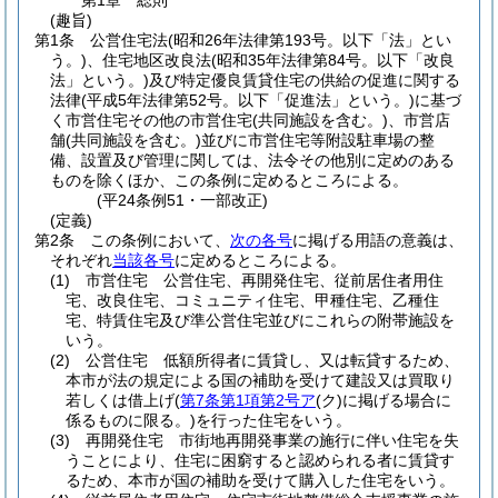
第1章
総則
(趣旨)
第1条
公営住宅法
(昭和26年法律第193号。以下「法」とい
う。)
、住宅地区改良法
(昭和35年法律第84号。以下「改良
法」という。)
及び特定優良賃貸住宅の供給の促進に関する
法律
(平成5年法律第52号。以下「促進法」という。)
に基づ
く市営住宅その他の市営住宅
(共同施設を含む。)
、市営店
舗
(共同施設を含む。)
並びに市営住宅等附設駐車場の整
備、設置及び管理に関しては、法令その他別に定めのある
ものを除くほか、この条例に定めるところによる。
(平24条例51・一部改正)
(定義)
第2条
この条例において、
次の各号
に掲げる用語の意義は、
それぞれ
当該各号
に定めるところによる。
(1)
市営住宅 公営住宅、再開発住宅、従前居住者用住
宅、改良住宅、コミュニティ住宅、甲種住宅、乙種住
宅、特賃住宅及び準公営住宅並びにこれらの附帯施設を
いう。
(2)
公営住宅 低額所得者に賃貸し、又は転貸するため、
本市が法の規定による国の補助を受けて建設又は買取り
若しくは借上げ
(
第7条第1項第2号ア
(ク)
に掲げる場合に
係るものに限る。)
を行った住宅をいう。
(3)
再開発住宅 市街地再開発事業の施行に伴い住宅を失
うことにより、住宅に困窮すると認められる者に賃貸す
るため、本市が国の補助を受けて購入した住宅をいう。