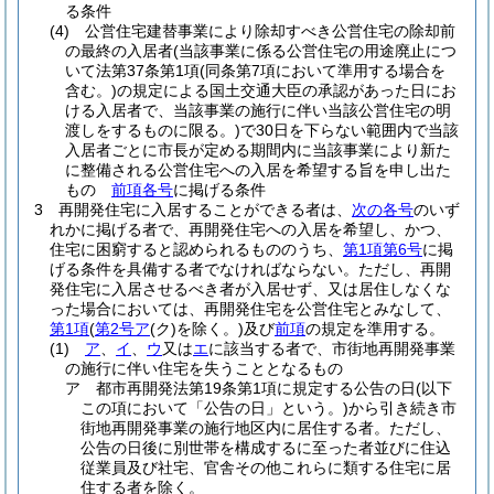
る条件
(4)
公営住宅建替事業により除却すべき公営住宅の除却前
の最終の入居者
(当該事業に係る公営住宅の用途廃止につ
いて法第37条第1項
(同条第7項において準用する場合を
含む。)
の規定による国土交通大臣の承認があった日にお
ける入居者で、当該事業の施行に伴い当該公営住宅の明
渡しをするものに限る。)
で30日を下らない範囲内で当該
入居者ごとに市長が定める期間内に当該事業により新た
に整備される公営住宅への入居を希望する旨を申し出た
もの
前項各号
に掲げる条件
3
再開発住宅に入居することができる者は、
次の各号
のいず
れかに掲げる者で、再開発住宅への入居を希望し、かつ、
住宅に困窮すると認められるもののうち、
第1項第6号
に掲
げる条件を具備する者でなければならない。
ただし、再開
発住宅に入居させるべき者が入居せず、又は居住しなくな
った場合においては、再開発住宅を公営住宅とみなして、
第1項
(
第2号ア
(ク)
を除く。)
及び
前項
の規定を準用する。
(1)
ア
、
イ
、
ウ
又は
エ
に該当する者で、市街地再開発事業
の施行に伴い住宅を失うこととなるもの
ア
都市再開発法第19条第1項に規定する公告の日
(以下
この項において「公告の日」という。)
から引き続き市
街地再開発事業の施行地区内に居住する者。
ただし、
公告の日後に別世帯を構成するに至った者並びに住込
従業員及び社宅、官舎その他これらに類する住宅に居
住する者を除く。