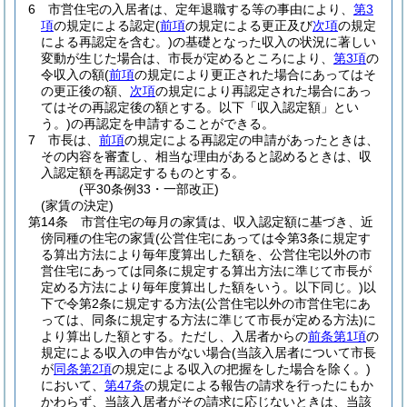
6
市営住宅の入居者は、定年退職する等の事由により、
第3
項
の規定による認定
(
前項
の規定による更正及び
次項
の規定
による再認定を含む。)
の基礎となった収入の状況に著しい
変動が生じた場合は、市長が定めるところにより、
第3項
の
令収入の額
(
前項
の規定により更正された場合にあってはそ
の更正後の額、
次項
の規定により再認定された場合にあっ
てはその再認定後の額とする。以下「収入認定額」とい
う。)
の再認定を申請することができる。
7
市長は、
前項
の規定による再認定の申請があったときは、
その内容を審査し、相当な理由があると認めるときは、収
入認定額を再認定するものとする。
(平30条例33・一部改正)
(家賃の決定)
第14条
市営住宅の毎月の家賃は、収入認定額に基づき、近
傍同種の住宅の家賃
(公営住宅にあっては令第3条に規定す
る算出方法により毎年度算出した額を、公営住宅以外の市
営住宅にあっては同条に規定する算出方法に準じて市長が
定める方法により毎年度算出した額をいう。以下同じ。)
以
下で令第2条に規定する方法
(公営住宅以外の市営住宅にあ
っては、同条に規定する方法に準じて市長が定める方法)
に
より算出した額とする。
ただし、入居者からの
前条第1項
の
規定による収入の申告がない場合
(当該入居者について市長
が
同条第2項
の規定による収入の把握をした場合を除く。)
において、
第47条
の規定による報告の請求を行ったにもか
かわらず、当該入居者がその請求に応じないときは、当該