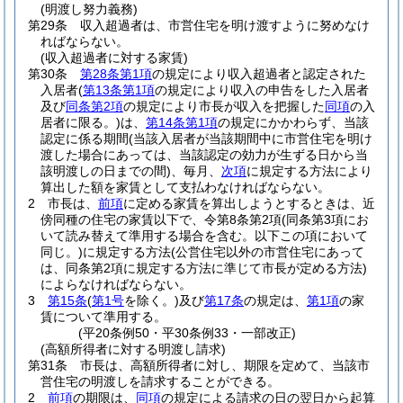
(明渡し努力義務)
第29条
収入超過者は、市営住宅を明け渡すように努めなけ
ればならない。
(収入超過者に対する家賃)
第30条
第28条第1項
の規定により収入超過者と認定された
入居者
(
第13条第1項
の規定により収入の申告をした入居者
及び
同条第2項
の規定により市長が収入を把握した
同項
の入
居者に限る。)
は、
第14条第1項
の規定にかかわらず、当該
認定に係る期間
(当該入居者が当該期間中に市営住宅を明け
渡した場合にあっては、当該認定の効力が生ずる日から当
該明渡しの日までの間)
、毎月、
次項
に規定する方法により
算出した額を家賃として支払わなければならない。
2
市長は、
前項
に定める家賃を算出しようとするときは、近
傍同種の住宅の家賃以下で、令第8条第2項
(同条第3項にお
いて読み替えて準用する場合を含む。以下この項において
同じ。)
に規定する方法
(公営住宅以外の市営住宅にあって
は、同条第2項に規定する方法に準じて市長が定める方法)
によらなければならない。
3
第15条
(
第1号
を除く。)
及び
第17条
の規定は、
第1項
の家
賃について準用する。
(平20条例50・平30条例33・一部改正)
(高額所得者に対する明渡し請求)
第31条
市長は、高額所得者に対し、期限を定めて、当該市
営住宅の明渡しを請求することができる。
2
前項
の期限は、
同項
の規定による請求の日の翌日から起算