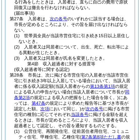
る行為をしたときは、入居者は、直ちに自己の費用で原状
回復又は撤去を行わなければならない。
(届出事項)
第27条
入居者は、
次の各号
のいずれかに該当する場合は、
市長が定めるところにより、その旨を届け出なければなら
ない。
(1)
世帯員全員が当該市営住宅に引き続き15日以上居住し
ないとき。
(2)
入居者又は同居者について、出生、死亡、転出等によ
る異動が生じたとき。
(3)
入居者又は同居者が氏名を変更したとき。
第4節
収入超過者に対する措置等
(収入超過者等に関する認定)
第28条
市長は、次に掲げる市営住宅の入居者が当該市営住
宅に引き続き3年以上入居している場合において、当該入居
者に係る収入認定額
(当該入居者からの
第13条第1項
の規定
による収入の申告がない場合
(当該入居者について市長が
同
条第2項
の規定による収入の把握をした場合を除く。)
にあ
っては、
第47条
の規定により求めた報告等に基づき市長が
認定した額。
次項
において同じ。)
が
次の各号
に掲げる市営
住宅の種別に応じてそれぞれ
当該各号
に掲げる金額を超え
るときは、市長が定めるところにより、当該入居者を収入
超過者として認定し、その旨を通知するものとする。
(1)
公営住宅、再開発住宅、従前居住者用住宅、コミュニ
ティ住宅、甲種住宅、乙種住宅
(
第7条第8項ただし書
の規