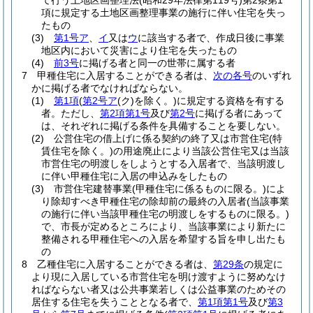
て行う土地区画整理法
(昭和29年法律第119号)
第2条第1
項に規定する土地区画整理事業の施行に伴い住宅を失っ
たもの
(3)
第1号ア
、
イ
又は
ウ
に該当する者で、作成日後に事業
地区内において災害により住宅を失ったもの
(4)
前3号
に掲げる者と同一の世帯に属する者
7
甲種住宅に入居することができる者は、
次の各号
のいずれ
かに掲げる者でなければならない。
(1)
第1項
(
第2号ア
(ク)
を除く。)
に規定する資格を有する
者。
ただし、
第2項第1号
及び
第2号
に掲げる者にあって
は、それぞれに掲げる条件を具備することを要しない。
(2)
公営住宅の借上げに係る契約の終了又は市営住宅
(特
賃住宅を除く。)
の用途廃止により当該公営住宅又は当該
市営住宅の明渡しをしようとする入居者で、当該明渡し
に伴い甲種住宅に入居の申込みをしたもの
(3)
市営住宅建替事業
(甲種住宅に係るものに限る。)
によ
り除却すべき甲種住宅の除却前の最終の入居者
(当該事業
の施行に伴い当該甲種住宅の明渡しをするものに限る。)
で、市長が定めるところにより、当該事業により新たに
整備される甲種住宅への入居を希望する旨を申し出たも
の
8
乙種住宅に入居することができる者は、
第29条
の規定に
より現に入居している市営住宅を明け渡すように努めなけ
ればならない者又は公共事業若しくは公益事業のためその
居住する住宅を失うこととなる者で、
第1項第1号
及び
第3