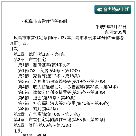
○広島市市営住宅等条例
平成9年3月27日
条例第35号
広島市市営住宅条例(昭和27年広島市条例第40号)の全部を
改正する。
目次
第1章
総則
(第1条～第4条)
第2章
市営住宅
第1節
整備基準
(第4条の2)
第1節の2
入居
(第5条～第12条)
第2節
家賃等
(第13条～第18条)
第3節
入居者の保管義務等
(第19条～第27条)
第4節
収入超過者に対する措置等
(第28条～第34条)
第5節
建替えに係る措置等
(第35条～第38条)
第6節
退去
(第39条・第40条)
第7節
社会福祉法人等の使用
(第41条～第46条)
第8節
補則
(第47条)
第3章
市営店舗
(第48条～第54条)
第4章
市営住宅等附設駐車場
(第55条～第62条)
第5章
雑則
(第63条～第72条)
附則