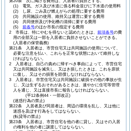
第20条
次に掲げる費用は、入居者の負担とする。
(1)
電気、ガス及び水道に係る料金並びに下水道の使用料
(2)
し尿、ごみ及び燃えがらの処理に要する費用
(3)
共同施設の使用、維持又は運営に要する費用
(4)
共同便所及び浄化槽の清掃に要する費用
(5)
前各号
のほか市長の指定する費用
2
市長は、特にやむを得ないと認めたときは、
前項各号
の費
用の全部又は一部を入居者に負担させないことができる。
(入居者の保管義務)
第21条
入居者は、市営住宅又は共同施設の使用について、
必要な注意を払い、これらを正常な状態において維持しな
ければならない。
2
入居者は、自己の責めに帰すべき事由によって、市営住宅
又は共同施設を滅失し、又はき損したときは、これを原状
に復し、又はその損害を賠償しなければならない。
3
入居者は、市営住宅又は共同施設に破損その他の事故が生
じ、又は生ずるおそれがあるときは、速やかに住宅等管理
人を通じ、又は直接市長に報告しなければならない。
(平12条例44・一部改正)
(迷惑行為の禁止)
第22条
入居者及び同居者は、周辺の環境を乱し、又は他に
迷惑を及ぼす行為をしてはならない。
(転貸等の禁止)
第23条
入居者は、市営住宅を他の者に貸し、又はその入居
の権利を他の者に譲渡してはならない。