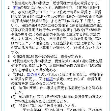
市営住宅の毎月の家賃は、近傍同種の住宅の家賃とする。
2
前項
の規定にかかわらず、再開発住宅、従前居住者用住
宅、改良住宅及びコミュニティ住宅の毎月の家賃は、家賃
限度額
(改良住宅にあっては公営住宅法の一部を改正する法
律
(平成8年法律第55号)
による改正前の法
(以下「旧法」と
いう。)
第2条第4号の第二種公営住宅に係る旧法第12条第1
項及び公営住宅法施行令の一部を改正する政令
(平成8年政
令第248号)
による改正前の令第4条に規定する算出方法の
例により算出した額を、再開発住宅、従前居住者用住宅及
びコミュニティ住宅にあっては当該算出方法に準じて市長
が定める方法により算出した額をいう。)
を超えないものと
する。
3
令第2条第1項第4号の数値は、市長が定める。
4
特賃住宅の毎月の家賃は、促進法第13条第1項の国土交通
省令で定める額以下で、近傍同種の民間の賃貸住宅の家賃
水準を考慮して市長が定める。
5
市長は、
次の各号
のいずれかに該当する場合は、特賃住宅
の家賃を変更し、又は
前項
の規定にかかわらず、特賃住宅
の家賃を別に定めることができる。
(1)
物価の変動に伴い家賃を変更する必要があると認める
とき。
(2)
他の市営住宅又は近傍同種の民間の賃貸住宅の家賃と
の均衡上必要があると認めるとき。
(3)
特賃住宅について改良を施したとき。
(平12条例44・平12条例79・平23条例15・平24条例