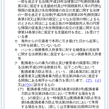
一部を改正する法律
(平成19年法律第127号)
附則第4条
第1項に規定する支援給付及び中国残留邦人等の円滑な
帰国の促進及び永住帰国後の自立の支援に関する法律
の一部を改正する法律
(平成25年法律第106号)
附則第2
条第1項又は第2項の規定によりなお従前の例によるも
のとされた同法による改正前の中国残留邦人等の円滑
な帰国の促進及び永住帰国後の自立の支援に関する法
律第14条第1項に規定する支援給付を含む。)
を受けて
いる者
カ
海外からの引揚者で本邦に引き揚げた日から起算し
て5年を経過していないもの
キ
ハンセン病療養所入所者等に対する補償金の支給等
に関する法律第2条に規定するハンセン病療養所入所者
等
ク
配偶者からの暴力の防止及び被害者の保護等に関す
る法律
(平成13年法律第31号。以下この号において
「配偶者暴力防止等法」という。)
第1条第2項に規定す
る被害者又は配偶者暴力防止等法第28条の2に規定す
る関係にある相手からの暴力を受けた者で、
(ア)
、
(イ)
又は
(ウ)
に該当するもの
(ア)
配偶者暴力防止等法第3条第3項第3号
(配偶者暴
力防止等法第28条の2において準用する場合を含
む。)
の規定による一時保護又は配偶者暴力防止等法
第5条
(配偶者暴力防止等法第28条の2において準用
する場合を含む。)
若しくは児童福祉法
(昭和22年法