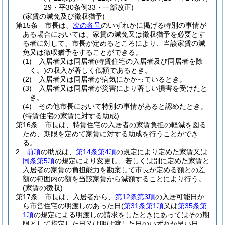
29・平30条例33・一部改正)
(家賃の減免及び徴収猶予)
第15条
市長は、
次の各号
のいずれかに掲げる特別の事情が
ある場合においては、家賃の減免又は徴収猶予を必要とす
る者に対して、市長が定めるところにより、当該家賃の減
免又は徴収猶予をすることができる。
(1)
入居者又は同居者
(特賃住宅の入居者及び同居者を除
く。)
の収入が著しく低額であるとき。
(2)
入居者又は同居者が病気にかかっているとき。
(3)
入居者又は同居者が災害により著しい損害を受けたと
き。
(4)
その他市長において特別の事情があると認めたとき。
(特賃住宅の家賃に対する助成)
第16条
市長は、特賃住宅の入居者の家賃負担の軽減を図る
ため、期限を定めて家賃に対する助成を行うことができ
る。
2
前項
の助成は、
第14条第4項
の規定により定めた家賃又は
同条第5項
の規定により変更し、若しくは別に定めた家賃と
入居者の家賃の負担能力を勘案して市長が定める額との差
額の範囲内の額を当該家賃から減額することにより行う。
(家賃の徴収)
第17条
市長は、入居者から、
第12条第3項
の入居可能日か
ら市営住宅の明渡しのあった日
(
第31条第1項
又は
第35条第
1項
の規定による明渡しの請求をしたときにあってはその期
限として指定した日又は明け渡した日のいずれか早い日、