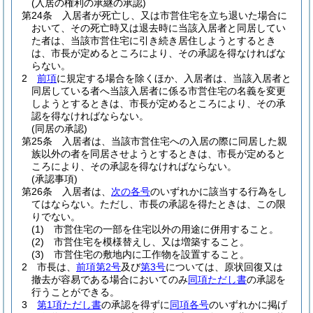
(入居の権利の承継の承認)
第24条
入居者が死亡し、又は市営住宅を立ち退いた場合に
おいて、その死亡時又は退去時に当該入居者と同居してい
た者は、当該市営住宅に引き続き居住しようとするとき
は、市長が定めるところにより、その承認を得なければな
らない。
2
前項
に規定する場合を除くほか、入居者は、当該入居者と
同居している者へ当該入居者に係る市営住宅の名義を変更
しようとするときは、市長が定めるところにより、その承
認を得なければならない。
(同居の承認)
第25条
入居者は、当該市営住宅への入居の際に同居した親
族以外の者を同居させようとするときは、市長が定めると
ころにより、その承認を得なければならない。
(承認事項)
第26条
入居者は、
次の各号
のいずれかに該当する行為をし
てはならない。
ただし、市長の承認を得たときは、この限
りでない。
(1)
市営住宅の一部を住宅以外の用途に併用すること。
(2)
市営住宅を模様替えし、又は増築すること。
(3)
市営住宅の敷地内に工作物を設置すること。
2
市長は、
前項第2号
及び
第3号
については、原状回復又は
撤去が容易である場合においてのみ
同項ただし書
の承認を
行うことができる。
3
第1項ただし書
の承認を得ずに
同項各号
のいずれかに掲げ