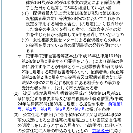
律第164号)
第23条第1項本文の規定による保護が終
了した日から起算して5年を経過していない者
(イ)
配偶者暴力防止等法第10条第1項又は第10条の
2
(配偶者暴力防止等法第28条の2においてこれらの
規定を準用する場合を含む。)
の規定により裁判所が
した命令の申立てを行った者で、当該命令がその効
力を生じた日から起算して5年を経過していないもの
(ウ)
女性相談支援センターによる配偶者からの暴力
の被害を受けている旨の証明書等の発行を受けてい
る者
ケ
犯罪等
(犯罪被害者等基本法
(平成16年法律第161号)
第2条第1項に規定する犯罪等をいう。)
により従前の住
居に居住することが困難となった犯罪被害者等
(同条第
2項に規定する犯罪被害者等をいい、配偶者暴力防止等
法第1条第2項に規定する被害者又は配偶者暴力防止等
法第28条の2に規定する関係にある相手からの暴力を
受けた者を除く。)
として市長が認める者
(2)
被災市街地復興特別措置法
(平成7年法律第14号)
第21
条に規定する被災者等及び福島復興再生特別措置法
(平成
24年法律第25号)
第39条に規定する居住制限者
前項第1
号
、
第2号
、
第4号
、
第5号
及び
第7号
に掲げる条件
(3)
公営住宅の借上げに係る契約の終了又は法第44条第3
項の規定による公営住宅の用途廃止により当該公営住宅
の明渡しをしようとする入居者で、当該明渡しに伴い他
の公営住宅に入居の申込みをしたもの
前項各号
に掲げ