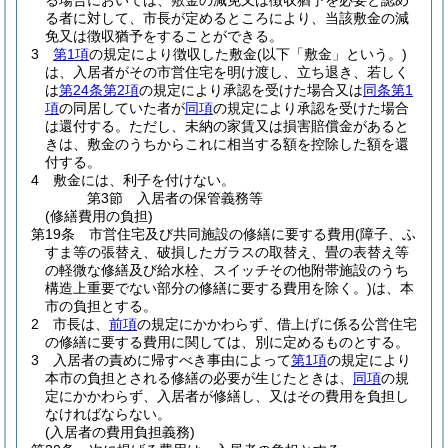
る場合においては、敷金の減免又は徴収猶予を必要と認め
る者に対して、市長が定めるところにより、当該敷金の減
免又は徴収猶予をすることができる。
3
第1項
の規定により徴収した敷金
(以下「敷金」という。)
は、入居者がその市営住宅を明け渡し、立ち退き、若しく
は
第24条第2項
の規定により承認を受けた場合又は
同条第1
項
の同居していた者が
同項
の規定により承認を受けた場合
は還付する。
ただし、未納の家賃又は損害賠償金があると
きは、敷金のうちからこれに相当する額を控除した額を還
付する。
4
敷金には、利子を付けない。
第3節
入居者の保管義務等
(修繕費用の負担)
第19条
市営住宅及び共同施設の修繕に要する費用
(障子、ふ
すま等の張替え、破損したガラスの取替え、畳の表替え等
の軽微な修繕及び給水栓、スイッチその他附帯施設のうち
構造上重要でない部分の修繕に要する費用を除く。)
は、本
市の負担とする。
2
市長は、
前項
の規定にかかわらず、借上げに係る公営住宅
の修繕に要する費用に関しては、別に定めるものとする。
3
入居者の責めに帰すべき事由によって
第1項
の規定により
本市の負担とされる修繕の必要が生じたときは、
同項
の規
定にかかわらず、入居者が修繕し、又はその費用を負担し
なければならない。
(入居者の費用負担義務)