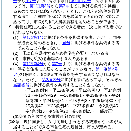
号
から
第7号
までに掲げる条件
(
第2項第1号
に掲げる者にあ
っては、
第1項第3号
から
第7号
までに掲げる条件)
を具備す
るものでなければならない。
ただし、これらの条件を具備
する者で、乙種住宅への入居を希望するものがない場合に
あっては、市長が別に入居者資格を定めることができる。
9
特賃住宅に入居することができる者は、次に掲げる者でな
ければならない。
(1)
第1項第1号
に掲げる条件を具備する者。
ただし、市長
が必要と認めるときは、
同号
に掲げる条件を具備する者
であることを要しない。
(2)
現に自ら居住するため住宅を必要としている者
(3)
市長が定める基準の令収入のある者
(4)
第1項第4号
から
第7号
までに掲げる条件を具備する者
10
準公営住宅に入居することができる者は、
第1項
(
第2号
ア
(ク)
を除く。)
に規定する資格を有する者でなければなら
ない。
ただし、
第2項各号
に掲げる者にあっては、それぞれ
当該各号
に掲げる条件を具備することを要しない。
(平12条例44・平12条例60・平12条例79・平14条例
32・平15条例29・平16条例51・平23条例45・平24
条例29・平24条例51・平25条例3・平25条例30・平
25条例47・平26条例46・平27条例43・令2条例45・
令4条例15・令5条例20・令6条例29・一部改正)
(単身者の入居できる市営住宅の規格)
第8条
現に同居し、又は同居しようとする親族がない者が入
居することができる市営住宅の規格は、市長が定める。