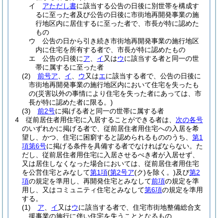
イ
アただし書
に該当する公告の日後に別世帯を構成す
るに至った者及び公告の日後に市街地再開発事業の施
行地区内に居住するに至った者で、市長が特に認めた
もの
ウ
公告の日から引き続き市街地再開発事業の施行地区
内に住宅を所有する者で、市長が特に認めたもの
エ
公告の日後に
ア
、
イ
又は
ウ
に該当する者と同一の世
帯に属するに至った者
(2)
前号ア
、
イ
、
ウ
又は
エ
に該当する者で、公告の日後に
市街地再開発事業の施行地区内において住宅を失ったも
の
(災害以外の事情により住宅を失った者にあっては、市
長が特に認めた者に限る。)
(3)
前2号
に掲げる者と同一の世帯に属する者
4
従前居住者用住宅に入居することができる者は、
次の各号
のいずれかに掲げる者で、従前居住者用住宅への入居を希
望し、かつ、住宅に困窮すると認められるもののうち、
第1
項第6号
に掲げる条件を具備する者でなければならない。
た
だし、従前居住者用住宅に入居させるべき者が入居せず、
又は居住しなくなった場合においては、従前居住者用住宅
を公営住宅とみなして
第1項
(
第2号ア
(ク)
を除く。)
及び
第2
項
の規定を準用し、再開発住宅とみなして
前項
の規定を準
用し、又はコミュニティ住宅とみなして
第6項
の規定を準用
する。
(1)
ア
、
イ
又は
ウ
に該当する者で、住宅市街地整備総合支
援事業の施行に伴い住宅を失うこととなるもの