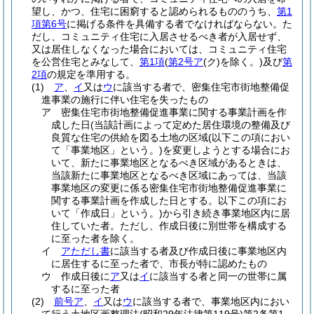
望し、かつ、住宅に困窮すると認められるもののうち、
第1
項第6号
に掲げる条件を具備する者でなければならない。
た
だし、コミュニティ住宅に入居させるべき者が入居せず、
又は居住しなくなった場合においては、コミュニティ住宅
を公営住宅とみなして、
第1項
(
第2号ア
(ク)
を除く。)
及び
第
2項
の規定を準用する。
(1)
ア
、
イ
又は
ウ
に該当する者で、密集住宅市街地整備促
進事業の施行に伴い住宅を失ったもの
ア
密集住宅市街地整備促進事業に関する事業計画を作
成した日
(当該計画によって定めた居住環境の整備及び
良質な住宅の供給を図る土地の区域
(以下この項におい
て「事業地区」という。)
を変更しようとする場合にお
いて、新たに事業地区となるべき区域があるときは、
当該新たに事業地区となるべき区域にあっては、当該
事業地区の変更に係る密集住宅市街地整備促進事業に
関する事業計画を作成した日とする。以下この項にお
いて「作成日」という。)
から引き続き事業地区内に居
住していた者。
ただし、作成日後に別世帯を構成する
に至った者を除く。
イ
アただし書
に該当する者及び作成日後に事業地区内
に居住するに至った者で、市長が特に認めたもの
ウ
作成日後に
ア
又は
イ
に該当する者と同一の世帯に属
するに至った者
(2)
前号ア
、
イ
又は
ウ
に該当する者で、事業地区内におい