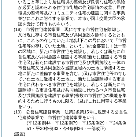
いること等により居住環境の整備及び良質な住宅の供給
が必要と認められる住宅市街地の住宅事情の改善、居住
環境の整備等及びコミュニティ住宅の建設に関する事業
並びにこれに附帯する事業で、本市が国土交通大臣の承
認を受けて行うものをいう。
(18)
市営住宅建替事業 現に存する市営住宅を除却し、
又は現に存する市営住宅及び共同施設を除却するととも
に、これらの存していた土地
(以下この号において「市営
住宅等の存していた土地」という。)
の全部若しくは一部
の区域に、新たに市営住宅を建設し、若しくは新たに市
営住宅及び共同施設を建設する事業
(新たに建設する市営
住宅又は新たに建設する市営住宅及び共同施設と一体の
市営住宅又は共同施設を当該区域内の土地に隣接する土
地に新たに整備する事業を含む。)
又は市営住宅等の存し
ていた土地に近接する土地に、新たに当該除却する市営
住宅に代わるべき市営住宅を建設し、若しくは新たに当
該除却する市営住宅及び共同施設に代わるべき市営住宅
及び共同施設を建設する事業
(複数の市営住宅の機能を集
約するために行うものに限る。)
及びこれに附帯する事業
をいう。
(19)
公営住宅建替事業 法第2条第15号に規定する公営住
宅建替事業で、市営住宅建替事業をいう。
(平12条例44・平12条例79・平15条例29・平24条例
51・平30条例33・令4条例36・一部改正)
(設置)