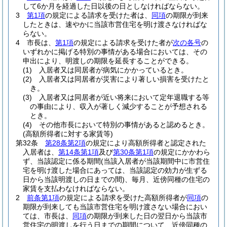
して6か月を経過した日以後の日としなければならない。
3
第1項
の規定による請求を受けた者は、
同項
の期限が到来
したときは、速やかに当該市営住宅を明け渡さなければな
らない。
4
市長は、
第1項
の規定による請求を受けた者が
次の各号
の
いずれかに掲げる特別の事情がある場合においては、その
申出により、明渡しの期限を延長することができる。
(1)
入居者又は同居者が病気にかかっているとき。
(2)
入居者又は同居者が災害により著しい損害を受けたと
き。
(3)
入居者又は同居者が近い将来において定年退職する等
の事由により、収入が著しく減少することが予想される
とき。
(4)
その他市長において特別の事情があると認めるとき。
(高額所得者に対する家賃等)
第32条
第28条第2項
の規定により高額所得者と認定された
入居者は、
第14条第1項
及び
第30条第1項
の規定にかかわら
ず、当該認定に係る期間
(当該入居者が当該期間中に市営住
宅を明け渡した場合にあっては、当該認定の効力が生ずる
日から当該明渡しの日までの間)
、毎月、近傍同種の住宅の
家賃を支払わなければならない。
2
前条第1項
の規定による請求を受けた高額所得者が
同項
の
期限が到来しても当該市営住宅を明け渡さない場合におい
ては、市長は、
同項
の期限が到来した日の翌日から当該市
営住宅の明渡しを行う日までの期間について、近傍同種の