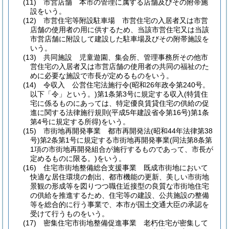
(11)
市営店舗 本市の管理に属する店舗及びその附帯施
設をいう。
(12)
市営住宅等附設駐車場 市営住宅の入居者又は市営
店舗の使用者の用に供するため、当該市営住宅又は当該
市営店舗に附設して建設した駐車場及びその附帯施設を
いう。
(13)
共同施設 児童遊園、集会所、管理事務所その他市
営住宅の入居者又は市営店舗の使用者の共同の福祉のた
めに必要な施設で市長が定めるものをいう。
(14)
令収入 公営住宅法施行令
(昭和26年政令第240号。
以下「令」という。)
第1条第3号に規定する収入
(特賃住
宅に係るものにあっては、特定優良賃貸住宅の供給の促
進に関する法律施行規則
(平成5年建設省令第16号)
第1条
第4号に規定する所得)
をいう。
(15)
市街地再開発事業 都市再開発法
(昭和44年法律第38
号)
第2条第1号に規定する市街地再開発事業
(同法第8条第
1項の市街地再開発組合が施行するものであって、市長が
定めるものに限る。)
をいう。
(16)
住宅市街地整備総合支援事業 既成市街地において
快適な居住環境の創出、都市機能の更新、美しい市街地
景観の形成等を図りつつ職住近接型の良質な市街地住宅
の供給を推進するため、住宅等の建設、公共施設の整備
等を総合的に行う事業で、本市が国土交通大臣の承認を
受けて行うものをいう。
(17)
密集住宅市街地整備促進事業 老朽住宅が密集して