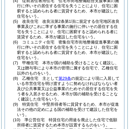
(4)
従前居住者用住宅 住宅市街地整備総合支援事業の施
行に伴いその居住する住宅を失うことにより、住宅に困
窮すると認められる者に賃貸するため、本市が建設した
住宅をいう。
(5)
改良住宅 改良法第2条第1項に規定する住宅地区改良
事業及びこれに準ずる事業の施行に伴いその居住する住
宅を失うことにより、住宅に困窮すると認められる者に
賃貸するため、本市が建設した住宅をいう。
(6)
コミュニティ住宅 密集住宅市街地整備促進事業の施
行に伴いその居住する住宅を失うことにより、住宅に困
窮すると認められる者に賃貸するため、本市が建設した
住宅をいう。
(7)
甲種住宅 本市が国の補助を受けることなく建設し、
又は贈与等により本市の管理に属する住宅で、乙種住宅
以外のものをいう。
(8)
乙種住宅 主として
第29条
の規定により現に入居して
いる市営住宅を明け渡すように努めなければならない者
及び公共事業又は公益事業のためその居住する住宅を失
う者を入居させるため、本市が国の補助を受けることな
く建設した住宅をいう。
(9)
特賃住宅 中堅所得者等に賃貸するため、本市が促進
法その他の定めによる国の補助を受けて建設した住宅を
いう。
(10)
準公営住宅 特賃住宅の用途を廃止した住宅で低額
所得者に賃貸するため本市が設置するものをいう。