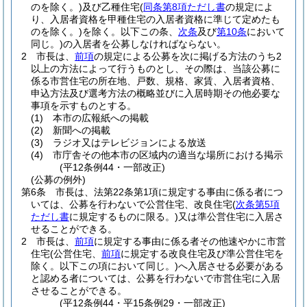
のを除く。)
及び乙種住宅
(
同条第8項ただし書
の規定によ
り、入居者資格を甲種住宅の入居者資格に準じて定めたも
のを除く。)
を除く。以下この条、
次条
及び
第10条
において
同じ。)
の入居者を公募しなければならない。
2
市長は、
前項
の規定による公募を次に掲げる方法のうち2
以上の方法によって行うものとし、その際は、当該公募に
係る市営住宅の所在地、戸数、規格、家賃、入居者資格、
申込方法及び選考方法の概略並びに入居時期その他必要な
事項を示すものとする。
(1)
本市の広報紙への掲載
(2)
新聞への掲載
(3)
ラジオ又はテレビジョンによる放送
(4)
市庁舎その他本市の区域内の適当な場所における掲示
(平12条例44・一部改正)
(公募の例外)
第6条
市長は、法第22条第1項に規定する事由に係る者につ
いては、公募を行わないで公営住宅、改良住宅
(
次条第5項
ただし書
に規定するものに限る。)
又は準公営住宅に入居さ
せることができる。
2
市長は、
前項
に規定する事由に係る者その他速やかに市営
住宅
(公営住宅、
前項
に規定する改良住宅及び準公営住宅を
除く。以下この項において同じ。)
へ入居させる必要がある
と認める者については、公募を行わないで市営住宅に入居
させることができる。
(平12条例44・平15条例29・一部改正)