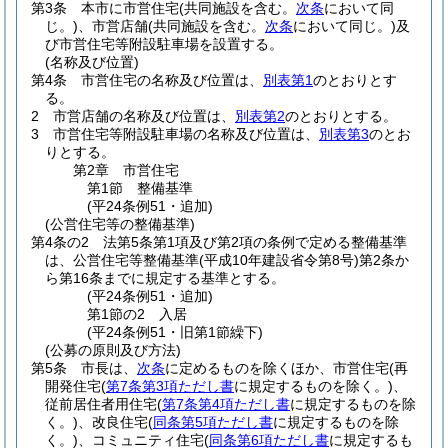
第3条
本市に市営住宅
(共同施設を含む。
次条
において同
じ。)
、市営店舗
(共同施設を含む。
次条
において同じ。)
及
び市営住宅等附設駐車場を設置する。
(名称及び位置)
第4条
市営住宅の名称及び位置は、
別表第1
のとおりとす
る。
2
市営店舗の名称及び位置は、
別表第2
のとおりとする。
3
市営住宅等附設駐車場の名称及び位置は、
別表第3
のとお
りとする。
第2章
市営住宅
第1節
整備基準
(平24条例51・追加)
(公営住宅等の整備基準)
第4条の2
法第5条第1項及び第2項の条例で定める整備基準
は、公営住宅等整備基準
(平成10年建設省令第8号)
第2条か
ら第16条までに規定する基準とする。
(平24条例51・追加)
第1節の2
入居
(平24条例51・旧第1節繰下)
(公募の原則及び方法)
第5条
市長は、
次条
に定めるものを除くほか、市営住宅
(再
開発住宅
(
第7条第3項ただし書
に規定するものを除く。)
、
従前居住者用住宅
(
第7条第4項ただし書
に規定するものを除
く。)
、改良住宅
(
同条第5項ただし書
に規定するものを除
く。)
、コミュニティ住宅
(
同条第6項ただし書
に規定するも