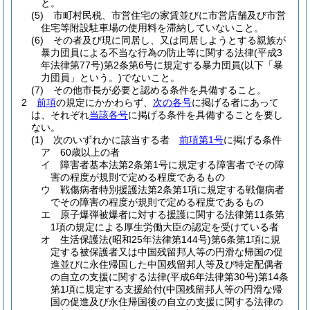
と。
(5)
市町村民税、市営住宅の家賃並びに市営店舗及び市営
住宅等附設駐車場の使用料を滞納していないこと。
(6)
その者及び現に同居し、又は同居しようとする親族が
暴力団員による不当な行為の防止等に関する法律
(平成3
年法律第77号)
第2条第6号に規定する暴力団員
(以下「暴
力団員」という。)
でないこと。
(7)
その他市長が必要と認める条件を具備すること。
2
前項
の規定にかかわらず、
次の各号
に掲げる者にあって
は、それぞれ
当該各号
に掲げる条件を具備することを要し
ない。
(1)
次のいずれかに該当する者
前項第1号
に掲げる条件
ア
60歳以上の者
イ
障害者基本法第2条第1号に規定する障害者でその障
害の程度が規則で定める程度であるもの
ウ
戦傷病者特別援護法第2条第1項に規定する戦傷病者
でその障害の程度が規則で定める程度であるもの
エ
原子爆弾被爆者に対する援護に関する法律第11条第
1項の規定による厚生労働大臣の認定を受けている者
オ
生活保護法
(昭和25年法律第144号)
第6条第1項に規
定する被保護者又は中国残留邦人等の円滑な帰国の促
進並びに永住帰国した中国残留邦人等及び特定配偶者
の自立の支援に関する法律
(平成6年法律第30号)
第14条
第1項に規定する支援給付
(中国残留邦人等の円滑な帰
国の促進及び永住帰国後の自立の支援に関する法律の