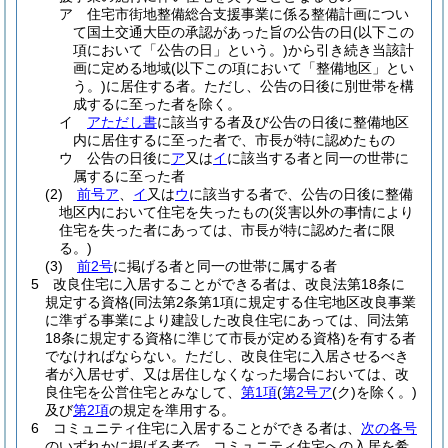
ア
住宅市街地整備総合支援事業に係る整備計画につい
て国土交通大臣の承認があった旨の公告の日
(以下この
項において「公告の日」という。)
から引き続き当該計
画に定める地域
(以下この項において「整備地区」とい
う。)
に居住する者。
ただし、公告の日後に別世帯を構
成するに至った者を除く。
イ
アただし書
に該当する者及び公告の日後に整備地区
内に居住するに至った者で、市長が特に認めたもの
ウ
公告の日後に
ア
又は
イ
に該当する者と同一の世帯に
属するに至った者
(2)
前号ア
、
イ
又は
ウ
に該当する者で、公告の日後に整備
地区内において住宅を失ったもの
(災害以外の事情により
住宅を失った者にあっては、市長が特に認めた者に限
る。)
(3)
前2号
に掲げる者と同一の世帯に属する者
5
改良住宅に入居することができる者は、改良法第18条に
規定する資格
(同法第2条第1項に規定する住宅地区改良事業
に準ずる事業により建設した改良住宅にあっては、同法第
18条に規定する資格に準じて市長が定める資格)
を有する者
でなければならない。
ただし、改良住宅に入居させるべき
者が入居せず、又は居住しなくなった場合においては、改
良住宅を公営住宅とみなして、
第1項
(
第2号ア
(ク)
を除く。)
及び
第2項
の規定を準用する。
6
コミュニティ住宅に入居することができる者は、
次の各号
のいずれかに掲げる者で、コミュニティ住宅への入居を希