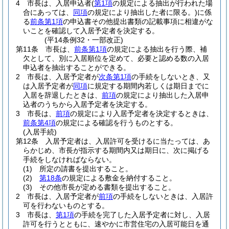
4
市長は、入居申込者
(
第1項
の規定による抽出が行われた場
合にあっては、
同項
の規定により抽出した者に限る。)
に係
る
前条第1項
の申込書その他提出書類の記載事項に相違がな
いことを確認して入居予定者を決定する。
(平14条例32・一部改正)
第11条
市長は、
前条第1項
の規定による抽出を行う際、補
欠として、別に入居順位を定めて、必要と認める数の入居
申込者を抽出することができる。
2
市長は、入居予定者が
次条第1項
の手続をしないとき、又
は入居予定者が
同項
に規定する期間内若しくは期日までに
入居を辞退したときは、
前項
の規定により抽出した入居申
込者のうちから入居予定者を決定する。
3
市長は、
前項
の規定により入居予定者を決定するときは、
前条第4項
の規定による確認を行うものとする。
(入居手続)
第12条
入居予定者は、入居許可を受けるに当たっては、あ
らかじめ、市長が指示する期間内又は期日に、次に掲げる
手続をしなければならない。
(1)
所定の請書を提出すること。
(2)
第18条
の規定による敷金を納付すること。
(3)
その他市長が定める書類を提出すること。
2
市長は、入居予定者が
前項
の手続をしないときは、入居許
可を行わないものとする。
3
市長は、
第1項
の手続を完了した入居予定者に対し、入居
許可を行うとともに、速やかに市営住宅の入居可能日を通