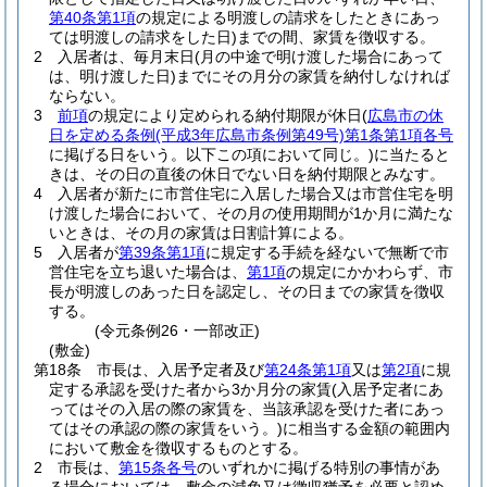
第40条第1項
の規定による明渡しの請求をしたときにあっ
ては明渡しの請求をした日)
までの間、家賃を徴収する。
2
入居者は、毎月末日
(月の中途で明け渡した場合にあって
は、明け渡した日)
までにその月分の家賃を納付しなければ
ならない。
3
前項
の規定により定められる納付期限が休日
(
広島市の休
日を定める条例
(平成3年広島市条例第49号)
第1条第1項各号
に掲げる日をいう。以下この項において同じ。)
に当たると
きは、その日の直後の休日でない日を納付期限とみなす。
4
入居者が新たに市営住宅に入居した場合又は市営住宅を明
け渡した場合において、その月の使用期間が1か月に満たな
いときは、その月の家賃は日割計算による。
5
入居者が
第39条第1項
に規定する手続を経ないで無断で市
営住宅を立ち退いた場合は、
第1項
の規定にかかわらず、市
長が明渡しのあった日を認定し、その日までの家賃を徴収
する。
(令元条例26・一部改正)
(敷金)
第18条
市長は、入居予定者及び
第24条第1項
又は
第2項
に規
定する承認を受けた者から3か月分の家賃
(入居予定者にあ
ってはその入居の際の家賃を、当該承認を受けた者にあっ
てはその承認の際の家賃をいう。)
に相当する金額の範囲内
において敷金を徴収するものとする。
2
市長は、
第15条各号
のいずれかに掲げる特別の事情があ