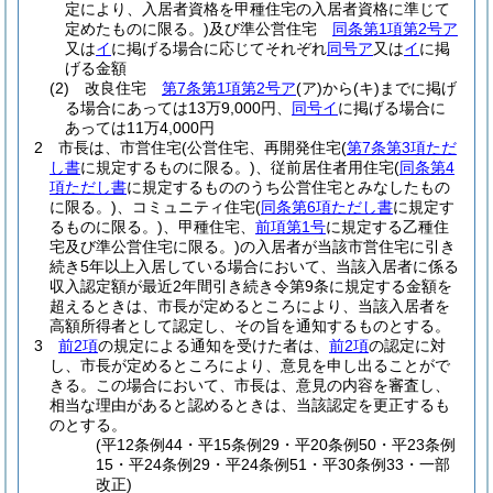
定により、入居者資格を甲種住宅の入居者資格に準じて
定めたものに限る。)
及び準公営住宅
同条第1項第2号ア
又は
イ
に掲げる場合に応じてそれぞれ
同号ア
又は
イ
に掲
げる金額
(2)
改良住宅
第7条第1項第2号ア
(ア)
から
(キ)
までに掲げ
る場合にあっては13万9,000円、
同号イ
に掲げる場合に
あっては11万4,000円
2
市長は、市営住宅
(公営住宅、再開発住宅
(
第7条第3項ただ
し書
に規定するものに限る。)
、従前居住者用住宅
(
同条第4
項ただし書
に規定するもののうち公営住宅とみなしたもの
に限る。)
、コミュニティ住宅
(
同条第6項ただし書
に規定す
るものに限る。)
、甲種住宅、
前項第1号
に規定する乙種住
宅及び準公営住宅に限る。)
の入居者が当該市営住宅に引き
続き5年以上入居している場合において、当該入居者に係る
収入認定額が最近2年間引き続き令第9条に規定する金額を
超えるときは、市長が定めるところにより、当該入居者を
高額所得者として認定し、その旨を通知するものとする。
3
前2項
の規定による通知を受けた者は、
前2項
の認定に対
し、市長が定めるところにより、意見を申し出ることがで
きる。
この場合において、市長は、意見の内容を審査し、
相当な理由があると認めるときは、当該認定を更正するも
のとする。
(平12条例44・平15条例29・平20条例50・平23条例
15・平24条例29・平24条例51・平30条例33・一部
改正)