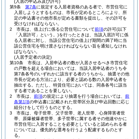
(入居の申込み及び許可)
第9条
第7条
に規定する入居者資格のある者で、市営住宅に
入居しようとするものは、市長が定めるところにより、所
定の申込書その他市長が定める書類を提出し、その許可を
受けなければならない。
2
市長は、借上げに係る公営住宅について
前項
の許可
(以下
「入居許可」という。)
を行ったときは、当該入居許可に係
る入居者に対し、当該公営住宅の借上げ期間の満了時に当
該公営住宅を明け渡さなければならない旨を通知しなけれ
ばならない。
(入居予定者の決定)
第10条
市長は、入居申込者の数が入居させるべき市営住宅
の戸数を超える場合においては、当該入居申込者のうち令
第7条各号のいずれかに該当する者のうちから、抽選その他
市長が定める方法により、必要と認める数の入居申込者を
抽出する。
ただし、特賃住宅においては、同条各号に該当
する者であることを要しない。
2
市長は、
前項
の規定により抽選を行う場合においては、
前
条第1項
の申込書に記載された世帯区分及び申込回数に応じ
組分けをして行うものとする。
3
市長は、母子世帯、父子世帯、老人世帯、心身障害者世
帯、原爆被爆者世帯、多子世帯に属する者その他速やかに
市営住宅に入居することを必要としていると認められる者
については、優先的な選考を行うよう配慮するものとす
る。