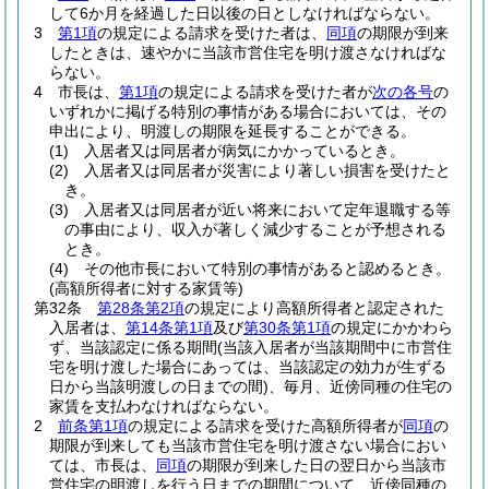
して6か月を経過した日以後の日としなければならない。
3
第1項
の規定による請求を受けた者は、
同項
の期限が到来
したときは、速やかに当該市営住宅を明け渡さなければな
らない。
4
市長は、
第1項
の規定による請求を受けた者が
次の各号
の
いずれかに掲げる特別の事情がある場合においては、その
申出により、明渡しの期限を延長することができる。
(1)
入居者又は同居者が病気にかかっているとき。
(2)
入居者又は同居者が災害により著しい損害を受けたと
き。
(3)
入居者又は同居者が近い将来において定年退職する等
の事由により、収入が著しく減少することが予想される
とき。
(4)
その他市長において特別の事情があると認めるとき。
(高額所得者に対する家賃等)
第32条
第28条第2項
の規定により高額所得者と認定された
入居者は、
第14条第1項
及び
第30条第1項
の規定にかかわら
ず、当該認定に係る期間
(当該入居者が当該期間中に市営住
宅を明け渡した場合にあっては、当該認定の効力が生ずる
日から当該明渡しの日までの間)
、毎月、近傍同種の住宅の
家賃を支払わなければならない。
2
前条第1項
の規定による請求を受けた高額所得者が
同項
の
期限が到来しても当該市営住宅を明け渡さない場合におい
ては、市長は、
同項
の期限が到来した日の翌日から当該市
営住宅の明渡しを行う日までの期間について、近傍同種の