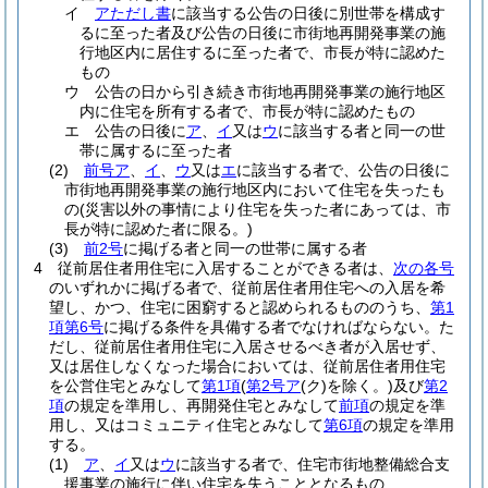
イ
アただし書
に該当する公告の日後に別世帯を構成す
るに至った者及び公告の日後に市街地再開発事業の施
行地区内に居住するに至った者で、市長が特に認めた
もの
ウ
公告の日から引き続き市街地再開発事業の施行地区
内に住宅を所有する者で、市長が特に認めたもの
エ
公告の日後に
ア
、
イ
又は
ウ
に該当する者と同一の世
帯に属するに至った者
(2)
前号ア
、
イ
、
ウ
又は
エ
に該当する者で、公告の日後に
市街地再開発事業の施行地区内において住宅を失ったも
の
(災害以外の事情により住宅を失った者にあっては、市
長が特に認めた者に限る。)
(3)
前2号
に掲げる者と同一の世帯に属する者
4
従前居住者用住宅に入居することができる者は、
次の各号
のいずれかに掲げる者で、従前居住者用住宅への入居を希
望し、かつ、住宅に困窮すると認められるもののうち、
第1
項第6号
に掲げる条件を具備する者でなければならない。
た
だし、従前居住者用住宅に入居させるべき者が入居せず、
又は居住しなくなった場合においては、従前居住者用住宅
を公営住宅とみなして
第1項
(
第2号ア
(ク)
を除く。)
及び
第2
項
の規定を準用し、再開発住宅とみなして
前項
の規定を準
用し、又はコミュニティ住宅とみなして
第6項
の規定を準用
する。
(1)
ア
、
イ
又は
ウ
に該当する者で、住宅市街地整備総合支
援事業の施行に伴い住宅を失うこととなるもの