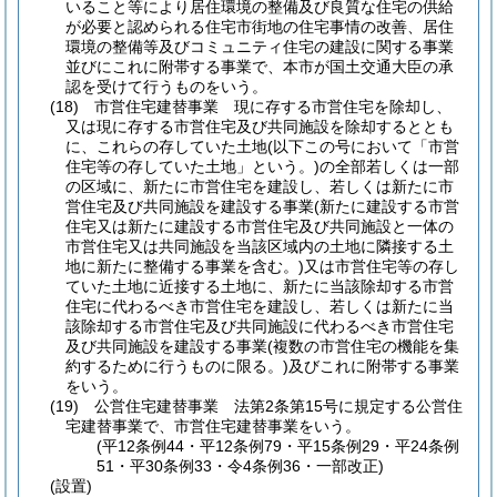
いること等により居住環境の整備及び良質な住宅の供給
が必要と認められる住宅市街地の住宅事情の改善、居住
環境の整備等及びコミュニティ住宅の建設に関する事業
並びにこれに附帯する事業で、本市が国土交通大臣の承
認を受けて行うものをいう。
(18)
市営住宅建替事業 現に存する市営住宅を除却し、
又は現に存する市営住宅及び共同施設を除却するととも
に、これらの存していた土地
(以下この号において「市営
住宅等の存していた土地」という。)
の全部若しくは一部
の区域に、新たに市営住宅を建設し、若しくは新たに市
営住宅及び共同施設を建設する事業
(新たに建設する市営
住宅又は新たに建設する市営住宅及び共同施設と一体の
市営住宅又は共同施設を当該区域内の土地に隣接する土
地に新たに整備する事業を含む。)
又は市営住宅等の存し
ていた土地に近接する土地に、新たに当該除却する市営
住宅に代わるべき市営住宅を建設し、若しくは新たに当
該除却する市営住宅及び共同施設に代わるべき市営住宅
及び共同施設を建設する事業
(複数の市営住宅の機能を集
約するために行うものに限る。)
及びこれに附帯する事業
をいう。
(19)
公営住宅建替事業 法第2条第15号に規定する公営住
宅建替事業で、市営住宅建替事業をいう。
(平12条例44・平12条例79・平15条例29・平24条例
51・平30条例33・令4条例36・一部改正)
(設置)