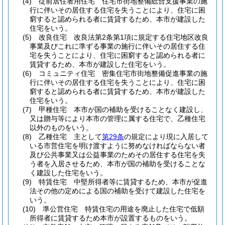
(4)
従前居住者用住宅 住宅市街地整備総合支援事業の施
行に伴いその居住する住宅を失うことにより、住宅に困
窮すると認められる者に賃貸するため、本市が建設した
住宅をいう。
(5)
改良住宅 改良法第2条第1項に規定する住宅地区改良
事業及びこれに準ずる事業の施行に伴いその居住する住
宅を失うことにより、住宅に困窮すると認められる者に
賃貸するため、本市が建設した住宅をいう。
(6)
コミュニティ住宅 密集住宅市街地整備促進事業の施
行に伴いその居住する住宅を失うことにより、住宅に困
窮すると認められる者に賃貸するため、本市が建設した
住宅をいう。
(7)
甲種住宅 本市が国の補助を受けることなく建設し、
又は贈与等により本市の管理に属する住宅で、乙種住宅
以外のものをいう。
(8)
乙種住宅 主として
第29条
の規定により現に入居して
いる市営住宅を明け渡すように努めなければならない者
及び公共事業又は公益事業のためその居住する住宅を失
う者を入居させるため、本市が国の補助を受けることな
く建設した住宅をいう。
(9)
特賃住宅 中堅所得者等に賃貸するため、本市が促進
法その他の定めによる国の補助を受けて建設した住宅を
いう。
(10)
準公営住宅 特賃住宅の用途を廃止した住宅で低額
所得者に賃貸するため本市が設置するものをいう。