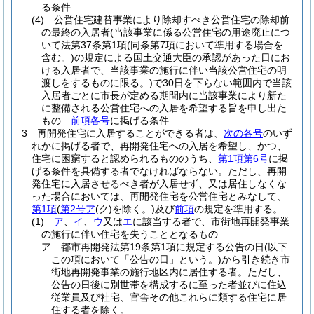
る条件
(4)
公営住宅建替事業により除却すべき公営住宅の除却前
の最終の入居者
(当該事業に係る公営住宅の用途廃止につ
いて法第37条第1項
(同条第7項において準用する場合を
含む。)
の規定による国土交通大臣の承認があった日にお
ける入居者で、当該事業の施行に伴い当該公営住宅の明
渡しをするものに限る。)
で30日を下らない範囲内で当該
入居者ごとに市長が定める期間内に当該事業により新た
に整備される公営住宅への入居を希望する旨を申し出た
もの
前項各号
に掲げる条件
3
再開発住宅に入居することができる者は、
次の各号
のいず
れかに掲げる者で、再開発住宅への入居を希望し、かつ、
住宅に困窮すると認められるもののうち、
第1項第6号
に掲
げる条件を具備する者でなければならない。
ただし、再開
発住宅に入居させるべき者が入居せず、又は居住しなくな
った場合においては、再開発住宅を公営住宅とみなして、
第1項
(
第2号ア
(ク)
を除く。)
及び
前項
の規定を準用する。
(1)
ア
、
イ
、
ウ
又は
エ
に該当する者で、市街地再開発事業
の施行に伴い住宅を失うこととなるもの
ア
都市再開発法第19条第1項に規定する公告の日
(以下
この項において「公告の日」という。)
から引き続き市
街地再開発事業の施行地区内に居住する者。
ただし、
公告の日後に別世帯を構成するに至った者並びに住込
従業員及び社宅、官舎その他これらに類する住宅に居
住する者を除く。