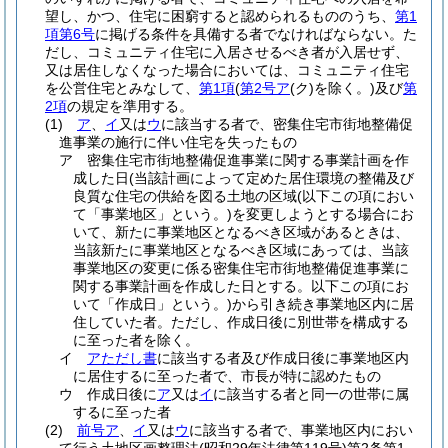
望し、かつ、住宅に困窮すると認められるもののうち、
第1
項第6号
に掲げる条件を具備する者でなければならない。
た
だし、コミュニティ住宅に入居させるべき者が入居せず、
又は居住しなくなった場合においては、コミュニティ住宅
を公営住宅とみなして、
第1項
(
第2号ア
(ク)
を除く。)
及び
第
2項
の規定を準用する。
(1)
ア
、
イ
又は
ウ
に該当する者で、密集住宅市街地整備促
進事業の施行に伴い住宅を失ったもの
ア
密集住宅市街地整備促進事業に関する事業計画を作
成した日
(当該計画によって定めた居住環境の整備及び
良質な住宅の供給を図る土地の区域
(以下この項におい
て「事業地区」という。)
を変更しようとする場合にお
いて、新たに事業地区となるべき区域があるときは、
当該新たに事業地区となるべき区域にあっては、当該
事業地区の変更に係る密集住宅市街地整備促進事業に
関する事業計画を作成した日とする。以下この項にお
いて「作成日」という。)
から引き続き事業地区内に居
住していた者。
ただし、作成日後に別世帯を構成する
に至った者を除く。
イ
アただし書
に該当する者及び作成日後に事業地区内
に居住するに至った者で、市長が特に認めたもの
ウ
作成日後に
ア
又は
イ
に該当する者と同一の世帯に属
するに至った者
(2)
前号ア
、
イ
又は
ウ
に該当する者で、事業地区内におい