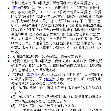
市営住宅の毎月の家賃は、近傍同種の住宅の家賃とする。
2
前項
の規定にかかわらず、再開発住宅、従前居住者用住
宅、改良住宅及びコミュニティ住宅の毎月の家賃は、家賃
限度額
(改良住宅にあっては公営住宅法の一部を改正する法
律
(平成8年法律第55号)
による改正前の法
(以下「旧法」と
いう。)
第2条第4号の第二種公営住宅に係る旧法第12条第1
項及び公営住宅法施行令の一部を改正する政令
(平成8年政
令第248号)
による改正前の令第4条に規定する算出方法の
例により算出した額を、再開発住宅、従前居住者用住宅及
びコミュニティ住宅にあっては当該算出方法に準じて市長
が定める方法により算出した額をいう。)
を超えないものと
する。
3
令第2条第1項第4号の数値は、市長が定める。
4
特賃住宅の毎月の家賃は、促進法第13条第1項の国土交通
省令で定める額以下で、近傍同種の民間の賃貸住宅の家賃
水準を考慮して市長が定める。
5
市長は、
次の各号
のいずれかに該当する場合は、特賃住宅
の家賃を変更し、又は
前項
の規定にかかわらず、特賃住宅
の家賃を別に定めることができる。
(1)
物価の変動に伴い家賃を変更する必要があると認める
とき。
(2)
他の市営住宅又は近傍同種の民間の賃貸住宅の家賃と
の均衡上必要があると認めるとき。
(3)
特賃住宅について改良を施したとき。
(平12条例44・平12条例79・平23条例15・平24条例