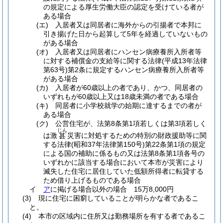
の規定による厚生労働大臣の認定を受けている者が
ある場合
(エ)
入居者又は同居者に海外からの引揚者で本邦に
引き揚げた日から起算して5年を経過していないもの
がある場合
(オ)
入居者又は同居者にハンセン病療養所入所者等
に対する補償金の支給等に関する法律
(平成13年法律
第63号)
第2条に規定するハンセン病療養所入所者等
がある場合
(カ)
入居者が60歳以上の者であり、かつ、同居者の
いずれもが60歳以上又は18歳未満の者である場合
(キ)
同居者に小学校就学の始期に達するまでの者が
ある場合
(ク)
公営住宅が、法第8条第1項若しくは第3項若しく
じん
は激
災害に対処するための特別の財政援助等に関
甚
する法律
(昭和37年法律第150号)
第22条第1項の規定
による国の補助に係るもの又は法第8条第1項各号の
いずれかに該当する場合において本市が災害により
滅失した住宅に居住していた低額所得者に転貸する
ため借り上げるものである場合
イ
ア
に掲げる場合以外の場合 15万8,000円
(3)
現に住宅に困窮していることが明らかな者であるこ
と。
(4)
本市の区域内に住所又は勤務場所を有する者であるこ