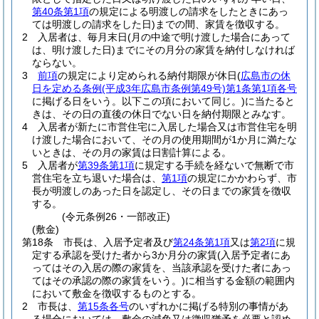
第40条第1項
の規定による明渡しの請求をしたときにあっ
ては明渡しの請求をした日)
までの間、家賃を徴収する。
2
入居者は、毎月末日
(月の中途で明け渡した場合にあって
は、明け渡した日)
までにその月分の家賃を納付しなければ
ならない。
3
前項
の規定により定められる納付期限が休日
(
広島市の休
日を定める条例
(平成3年広島市条例第49号)
第1条第1項各号
に掲げる日をいう。以下この項において同じ。)
に当たると
きは、その日の直後の休日でない日を納付期限とみなす。
4
入居者が新たに市営住宅に入居した場合又は市営住宅を明
け渡した場合において、その月の使用期間が1か月に満たな
いときは、その月の家賃は日割計算による。
5
入居者が
第39条第1項
に規定する手続を経ないで無断で市
営住宅を立ち退いた場合は、
第1項
の規定にかかわらず、市
長が明渡しのあった日を認定し、その日までの家賃を徴収
する。
(令元条例26・一部改正)
(敷金)
第18条
市長は、入居予定者及び
第24条第1項
又は
第2項
に規
定する承認を受けた者から3か月分の家賃
(入居予定者にあ
ってはその入居の際の家賃を、当該承認を受けた者にあっ
てはその承認の際の家賃をいう。)
に相当する金額の範囲内
において敷金を徴収するものとする。
2
市長は、
第15条各号
のいずれかに掲げる特別の事情があ