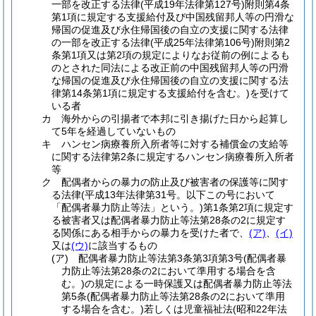
一部を改正する法律
(平成19年法律第127号)
附則第4条
第1項に規定する支援給付及び中国残留邦人等の円滑な
帰国の促進及び永住帰国後の自立の支援に関する法律
の一部を改正する法律
(平成25年法律第106号)
附則第2
条第1項又は第2項の規定によりなお従前の例によるも
のとされた同法による改正前の中国残留邦人等の円滑
な帰国の促進及び永住帰国後の自立の支援に関する法
律第14条第1項に規定する支援給付を含む。)
を受けて
いる者
カ
海外からの引揚者で本邦に引き揚げた日から起算し
て5年を経過していないもの
キ
ハンセン病療養所入所者等に対する補償金の支給等
に関する法律第2条に規定するハンセン病療養所入所者
等
ク
配偶者からの暴力の防止及び被害者の保護等に関す
る法律
(平成13年法律第31号。以下この号において
「配偶者暴力防止等法」という。)
第1条第2項に規定す
る被害者又は配偶者暴力防止等法第28条の2に規定す
る関係にある相手からの暴力を受けた者で、
(ア)
、
(イ)
又は
(ウ)
に該当するもの
(ア)
配偶者暴力防止等法第3条第3項第3号
(配偶者暴
力防止等法第28条の2において準用する場合を含
む。)
の規定による一時保護又は配偶者暴力防止等法
第5条
(配偶者暴力防止等法第28条の2において準用
する場合を含む。)
若しくは児童福祉法
(昭和22年法