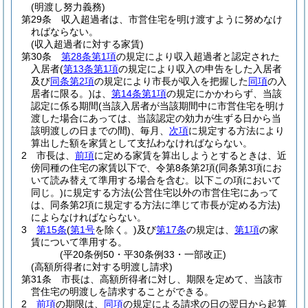
(明渡し努力義務)
第29条
収入超過者は、市営住宅を明け渡すように努めなけ
ればならない。
(収入超過者に対する家賃)
第30条
第28条第1項
の規定により収入超過者と認定された
入居者
(
第13条第1項
の規定により収入の申告をした入居者
及び
同条第2項
の規定により市長が収入を把握した
同項
の入
居者に限る。)
は、
第14条第1項
の規定にかかわらず、当該
認定に係る期間
(当該入居者が当該期間中に市営住宅を明け
渡した場合にあっては、当該認定の効力が生ずる日から当
該明渡しの日までの間)
、毎月、
次項
に規定する方法により
算出した額を家賃として支払わなければならない。
2
市長は、
前項
に定める家賃を算出しようとするときは、近
傍同種の住宅の家賃以下で、令第8条第2項
(同条第3項にお
いて読み替えて準用する場合を含む。以下この項において
同じ。)
に規定する方法
(公営住宅以外の市営住宅にあって
は、同条第2項に規定する方法に準じて市長が定める方法)
によらなければならない。
3
第15条
(
第1号
を除く。)
及び
第17条
の規定は、
第1項
の家
賃について準用する。
(平20条例50・平30条例33・一部改正)
(高額所得者に対する明渡し請求)
第31条
市長は、高額所得者に対し、期限を定めて、当該市
営住宅の明渡しを請求することができる。
2
前項
の期限は、
同項
の規定による請求の日の翌日から起算