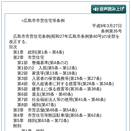
○広島市市営住宅等条例
平成9年3月27日
条例第35号
広島市市営住宅条例(昭和27年広島市条例第40号)の全部を
改正する。
目次
第1章
総則
(第1条～第4条)
第2章
市営住宅
第1節
整備基準
(第4条の2)
第1節の2
入居
(第5条～第12条)
第2節
家賃等
(第13条～第18条)
第3節
入居者の保管義務等
(第19条～第27条)
第4節
収入超過者に対する措置等
(第28条～第34条)
第5節
建替えに係る措置等
(第35条～第38条)
第6節
退去
(第39条・第40条)
第7節
社会福祉法人等の使用
(第41条～第46条)
第8節
補則
(第47条)
第3章
市営店舗
(第48条～第54条)
第4章
市営住宅等附設駐車場
(第55条～第62条)
第5章
雑則
(第63条～第72条)
附則