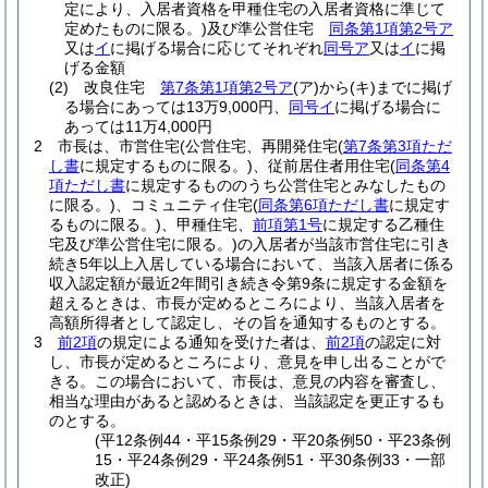
定により、入居者資格を甲種住宅の入居者資格に準じて
定めたものに限る。)
及び準公営住宅
同条第1項第2号ア
又は
イ
に掲げる場合に応じてそれぞれ
同号ア
又は
イ
に掲
げる金額
(2)
改良住宅
第7条第1項第2号ア
(ア)
から
(キ)
までに掲げ
る場合にあっては13万9,000円、
同号イ
に掲げる場合に
あっては11万4,000円
2
市長は、市営住宅
(公営住宅、再開発住宅
(
第7条第3項ただ
し書
に規定するものに限る。)
、従前居住者用住宅
(
同条第4
項ただし書
に規定するもののうち公営住宅とみなしたもの
に限る。)
、コミュニティ住宅
(
同条第6項ただし書
に規定す
るものに限る。)
、甲種住宅、
前項第1号
に規定する乙種住
宅及び準公営住宅に限る。)
の入居者が当該市営住宅に引き
続き5年以上入居している場合において、当該入居者に係る
収入認定額が最近2年間引き続き令第9条に規定する金額を
超えるときは、市長が定めるところにより、当該入居者を
高額所得者として認定し、その旨を通知するものとする。
3
前2項
の規定による通知を受けた者は、
前2項
の認定に対
し、市長が定めるところにより、意見を申し出ることがで
きる。
この場合において、市長は、意見の内容を審査し、
相当な理由があると認めるときは、当該認定を更正するも
のとする。
(平12条例44・平15条例29・平20条例50・平23条例
15・平24条例29・平24条例51・平30条例33・一部
改正)