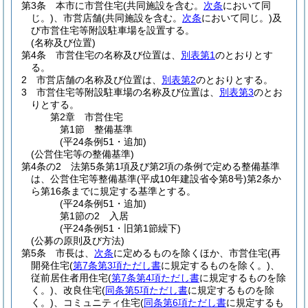
第3条
本市に市営住宅
(共同施設を含む。
次条
において同
じ。)
、市営店舗
(共同施設を含む。
次条
において同じ。)
及
び市営住宅等附設駐車場を設置する。
(名称及び位置)
第4条
市営住宅の名称及び位置は、
別表第1
のとおりとす
る。
2
市営店舗の名称及び位置は、
別表第2
のとおりとする。
3
市営住宅等附設駐車場の名称及び位置は、
別表第3
のとお
りとする。
第2章
市営住宅
第1節
整備基準
(平24条例51・追加)
(公営住宅等の整備基準)
第4条の2
法第5条第1項及び第2項の条例で定める整備基準
は、公営住宅等整備基準
(平成10年建設省令第8号)
第2条か
ら第16条までに規定する基準とする。
(平24条例51・追加)
第1節の2
入居
(平24条例51・旧第1節繰下)
(公募の原則及び方法)
第5条
市長は、
次条
に定めるものを除くほか、市営住宅
(再
開発住宅
(
第7条第3項ただし書
に規定するものを除く。)
、
従前居住者用住宅
(
第7条第4項ただし書
に規定するものを除
く。)
、改良住宅
(
同条第5項ただし書
に規定するものを除
く。)
、コミュニティ住宅
(
同条第6項ただし書
に規定するも