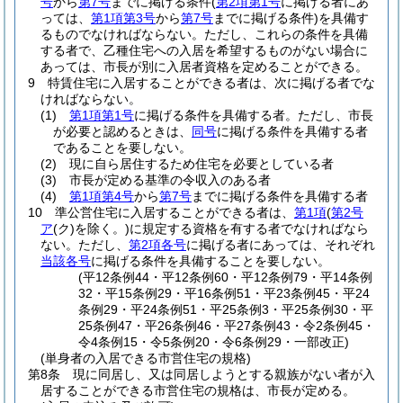
号
から
第7号
までに掲げる条件
(
第2項第1号
に掲げる者にあ
っては、
第1項第3号
から
第7号
までに掲げる条件)
を具備す
るものでなければならない。
ただし、これらの条件を具備
する者で、乙種住宅への入居を希望するものがない場合に
あっては、市長が別に入居者資格を定めることができる。
9
特賃住宅に入居することができる者は、次に掲げる者でな
ければならない。
(1)
第1項第1号
に掲げる条件を具備する者。
ただし、市長
が必要と認めるときは、
同号
に掲げる条件を具備する者
であることを要しない。
(2)
現に自ら居住するため住宅を必要としている者
(3)
市長が定める基準の令収入のある者
(4)
第1項第4号
から
第7号
までに掲げる条件を具備する者
10
準公営住宅に入居することができる者は、
第1項
(
第2号
ア
(ク)
を除く。)
に規定する資格を有する者でなければなら
ない。
ただし、
第2項各号
に掲げる者にあっては、それぞれ
当該各号
に掲げる条件を具備することを要しない。
(平12条例44・平12条例60・平12条例79・平14条例
32・平15条例29・平16条例51・平23条例45・平24
条例29・平24条例51・平25条例3・平25条例30・平
25条例47・平26条例46・平27条例43・令2条例45・
令4条例15・令5条例20・令6条例29・一部改正)
(単身者の入居できる市営住宅の規格)
第8条
現に同居し、又は同居しようとする親族がない者が入
居することができる市営住宅の規格は、市長が定める。