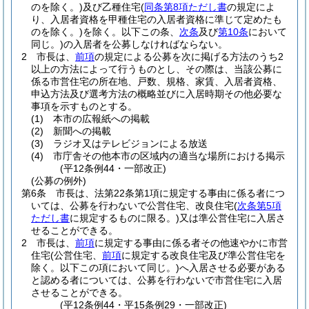
のを除く。)
及び乙種住宅
(
同条第8項ただし書
の規定によ
り、入居者資格を甲種住宅の入居者資格に準じて定めたも
のを除く。)
を除く。以下この条、
次条
及び
第10条
において
同じ。)
の入居者を公募しなければならない。
2
市長は、
前項
の規定による公募を次に掲げる方法のうち2
以上の方法によって行うものとし、その際は、当該公募に
係る市営住宅の所在地、戸数、規格、家賃、入居者資格、
申込方法及び選考方法の概略並びに入居時期その他必要な
事項を示すものとする。
(1)
本市の広報紙への掲載
(2)
新聞への掲載
(3)
ラジオ又はテレビジョンによる放送
(4)
市庁舎その他本市の区域内の適当な場所における掲示
(平12条例44・一部改正)
(公募の例外)
第6条
市長は、法第22条第1項に規定する事由に係る者につ
いては、公募を行わないで公営住宅、改良住宅
(
次条第5項
ただし書
に規定するものに限る。)
又は準公営住宅に入居さ
せることができる。
2
市長は、
前項
に規定する事由に係る者その他速やかに市営
住宅
(公営住宅、
前項
に規定する改良住宅及び準公営住宅を
除く。以下この項において同じ。)
へ入居させる必要がある
と認める者については、公募を行わないで市営住宅に入居
させることができる。
(平12条例44・平15条例29・一部改正)