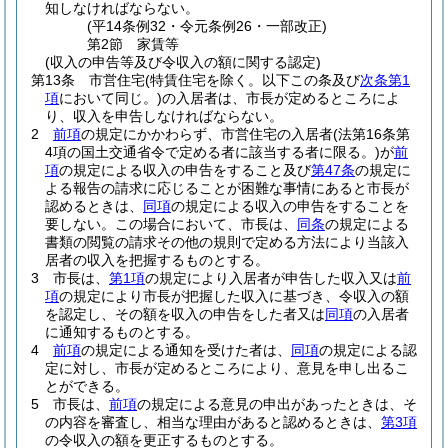
知しなければならない。
(平14条例32・令元条例26・一部改正)
第2節
家賃等
(収入の申告等及び令収入の額に関する認定)
第13条
市営住宅
(特賃住宅を除く。以下この条及び
次条第1
項
において同じ。)
の入居者は、市長が定めるところによ
り、収入を申告しなければならない。
2
前項
の規定にかかわらず、市営住宅の入居者
(法第16条第
4項の国土交通省令で定める者に該当する者に限る。)
が
前
項
の規定による収入の申告をすること及び
第47条
の規定に
よる報告の請求に応じることが困難な事情にあると市長が
認めるときは、
同項
の規定による収入の申告をすることを
要しない。
この場合において、市長は、
同条
の規定による
書類の閲覧の請求その他の規則で定める方法により当該入
居者の収入を把握するものとする。
3
市長は、
第1項
の規定により入居者が申告した収入又は
前
項
の規定により市長が把握した収入に基づき、令収入の額
を認定し、その額を収入の申告をした者又は
同項
の入居者
に通知するものとする。
4
前項
の規定による通知を受けた者は、
同項
の規定による認
定に対し、市長が定めるところにより、意見を申し出るこ
とができる。
5
市長は、
前項
の規定による意見の申出があったときは、そ
の内容を審査し、相当な理由があると認めるときは、
第3項
の令収入の額を更正するものとする。