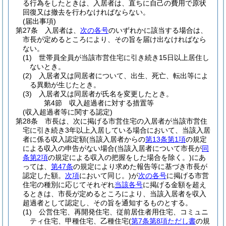
る行為をしたときは、入居者は、直ちに自己の費用で原状
回復又は撤去を行わなければならない。
(届出事項)
第27条
入居者は、
次の各号
のいずれかに該当する場合は、
市長が定めるところにより、その旨を届け出なければなら
ない。
(1)
世帯員全員が当該市営住宅に引き続き15日以上居住し
ないとき。
(2)
入居者又は同居者について、出生、死亡、転出等によ
る異動が生じたとき。
(3)
入居者又は同居者が氏名を変更したとき。
第4節
収入超過者に対する措置等
(収入超過者等に関する認定)
第28条
市長は、次に掲げる市営住宅の入居者が当該市営住
宅に引き続き3年以上入居している場合において、当該入居
者に係る収入認定額
(当該入居者からの
第13条第1項
の規定
による収入の申告がない場合
(当該入居者について市長が
同
条第2項
の規定による収入の把握をした場合を除く。)
にあ
っては、
第47条
の規定により求めた報告等に基づき市長が
認定した額。
次項
において同じ。)
が
次の各号
に掲げる市営
住宅の種別に応じてそれぞれ
当該各号
に掲げる金額を超え
るときは、市長が定めるところにより、当該入居者を収入
超過者として認定し、その旨を通知するものとする。
(1)
公営住宅、再開発住宅、従前居住者用住宅、コミュニ
ティ住宅、甲種住宅、乙種住宅
(
第7条第8項ただし書
の規