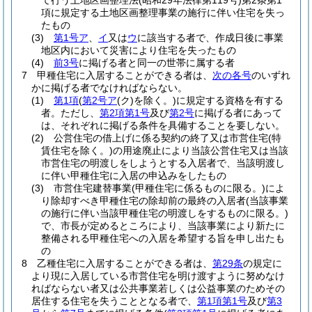
て行う土地区画整理法
(昭和29年法律第119号)
第2条第1
項に規定する土地区画整理事業の施行に伴い住宅を失っ
たもの
(3)
第1号ア
、
イ
又は
ウ
に該当する者で、作成日後に事業
地区内において災害により住宅を失ったもの
(4)
前3号
に掲げる者と同一の世帯に属する者
7
甲種住宅に入居することができる者は、
次の各号
のいずれ
かに掲げる者でなければならない。
(1)
第1項
(
第2号ア
(ク)
を除く。)
に規定する資格を有する
者。
ただし、
第2項第1号
及び
第2号
に掲げる者にあって
は、それぞれに掲げる条件を具備することを要しない。
(2)
公営住宅の借上げに係る契約の終了又は市営住宅
(特
賃住宅を除く。)
の用途廃止により当該公営住宅又は当該
市営住宅の明渡しをしようとする入居者で、当該明渡し
に伴い甲種住宅に入居の申込みをしたもの
(3)
市営住宅建替事業
(甲種住宅に係るものに限る。)
によ
り除却すべき甲種住宅の除却前の最終の入居者
(当該事業
の施行に伴い当該甲種住宅の明渡しをするものに限る。)
で、市長が定めるところにより、当該事業により新たに
整備される甲種住宅への入居を希望する旨を申し出たも
の
8
乙種住宅に入居することができる者は、
第29条
の規定に
より現に入居している市営住宅を明け渡すように努めなけ
ればならない者又は公共事業若しくは公益事業のためその
居住する住宅を失うこととなる者で、
第1項第1号
及び
第3