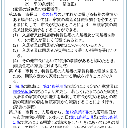
29・平30条例33・一部改正)
(家賃の減免及び徴収猶予)
第15条
市長は、
次の各号
のいずれかに掲げる特別の事情が
ある場合においては、家賃の減免又は徴収猶予を必要とす
る者に対して、市長が定めるところにより、当該家賃の減
免又は徴収猶予をすることができる。
(1)
入居者又は同居者
(特賃住宅の入居者及び同居者を除
く。)
の収入が著しく低額であるとき。
(2)
入居者又は同居者が病気にかかっているとき。
(3)
入居者又は同居者が災害により著しい損害を受けたと
き。
(4)
その他市長において特別の事情があると認めたとき。
(特賃住宅の家賃に対する助成)
第16条
市長は、特賃住宅の入居者の家賃負担の軽減を図る
ため、期限を定めて家賃に対する助成を行うことができ
る。
2
前項
の助成は、
第14条第4項
の規定により定めた家賃又は
同条第5項
の規定により変更し、若しくは別に定めた家賃と
入居者の家賃の負担能力を勘案して市長が定める額との差
額の範囲内の額を当該家賃から減額することにより行う。
(家賃の徴収)
第17条
市長は、入居者から、
第12条第3項
の入居可能日か
ら市営住宅の明渡しのあった日
(
第31条第1項
又は
第35条第
1項
の規定による明渡しの請求をしたときにあってはその期
限として指定した日又は明け渡した日のいずれか早い日、