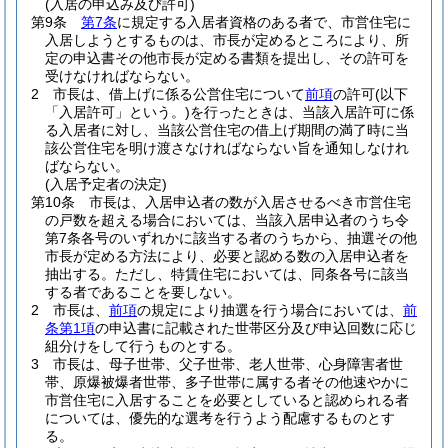
(入居の申込み及び許可)
第9条
第7条
に規定する入居者資格のある者で、市営住宅に
入居しようとするものは、市長が定めるところにより、所
定の申込書その他市長が定める書類を提出し、その許可を
受けなければならない。
2
市長は、借上げに係る公営住宅について
前項
の許可
(以下
「入居許可」という。)
を行ったときは、当該入居許可に係
る入居者に対し、当該公営住宅の借上げ期間の満了時に当
該公営住宅を明け渡さなければならない旨を通知しなけれ
ばならない。
(入居予定者の決定)
第10条
市長は、入居申込者の数が入居させるべき市営住宅
の戸数を超える場合においては、当該入居申込者のうち令
第7条各号のいずれかに該当する者のうちから、抽選その他
市長が定める方法により、必要と認める数の入居申込者を
抽出する。
ただし、特賃住宅においては、同条各号に該当
する者であることを要しない。
2
市長は、
前項
の規定により抽選を行う場合においては、
前
条第1項
の申込書に記載された世帯区分及び申込回数に応じ
組分けをして行うものとする。
3
市長は、母子世帯、父子世帯、老人世帯、心身障害者世
帯、原爆被爆者世帯、多子世帯に属する者その他速やかに
市営住宅に入居することを必要としていると認められる者
については、優先的な選考を行うよう配慮するものとす
る。