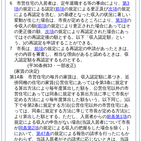
6
市営住宅の入居者は、定年退職する等の事由により、
第3
項
の規定による認定
(
前項
の規定による更正及び
次項
の規定
による再認定を含む。)
の基礎となった収入の状況に著しい
変動が生じた場合は、市長が定めるところにより、
第3項
の
令収入の額
(
前項
の規定により更正された場合にあってはそ
の更正後の額、
次項
の規定により再認定された場合にあっ
てはその再認定後の額とする。以下「収入認定額」とい
う。)
の再認定を申請することができる。
7
市長は、
前項
の規定による再認定の申請があったときは、
その内容を審査し、相当な理由があると認めるときは、収
入認定額を再認定するものとする。
(平30条例33・一部改正)
(家賃の決定)
第14条
市営住宅の毎月の家賃は、収入認定額に基づき、近
傍同種の住宅の家賃
(公営住宅にあっては令第3条に規定す
る算出方法により毎年度算出した額を、公営住宅以外の市
営住宅にあっては同条に規定する算出方法に準じて市長が
定める方法により毎年度算出した額をいう。以下同じ。)
以
下で令第2条に規定する方法
(公営住宅以外の市営住宅にあ
っては、同条に規定する方法に準じて市長が定める方法)
に
より算出した額とする。
ただし、入居者からの
前条第1項
の
規定による収入の申告がない場合
(当該入居者について市長
が
同条第2項
の規定による収入の把握をした場合を除く。)
において、
第47条
の規定による報告の請求を行ったにもか
かわらず、当該入居者がその請求に応じないときは、当該