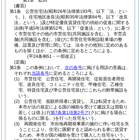
第1章
総則
(趣旨)
第1条
公営住宅法
(昭和26年法律第193号。以下「法」とい
う。)
、住宅地区改良法
(昭和35年法律第84号。以下「改良
法」という。)
及び特定優良賃貸住宅の供給の促進に関する
法律
(平成5年法律第52号。以下「促進法」という。)
に基づ
く市営住宅その他の市営住宅
(共同施設を含む。)
、市営店
舗
(共同施設を含む。)
並びに市営住宅等附設駐車場の整
備、設置及び管理に関しては、法令その他別に定めのある
ものを除くほか、この条例に定めるところによる。
(平24条例51・一部改正)
(定義)
第2条
この条例において、
次の各号
に掲げる用語の意義は、
それぞれ
当該各号
に定めるところによる。
(1)
市営住宅 公営住宅、再開発住宅、従前居住者用住
宅、改良住宅、コミュニティ住宅、甲種住宅、乙種住
宅、特賃住宅及び準公営住宅並びにこれらの附帯施設を
いう。
(2)
公営住宅 低額所得者に賃貸し、又は転貸するため、
本市が法の規定による国の補助を受けて建設又は買取り
若しくは借上げ
(
第7条第1項第2号ア
(ク)
に掲げる場合に
係るものに限る。)
を行った住宅をいう。
(3)
再開発住宅 市街地再開発事業の施行に伴い住宅を失
うことにより、住宅に困窮すると認められる者に賃貸す
るため、本市が国の補助を受けて購入した住宅をいう。