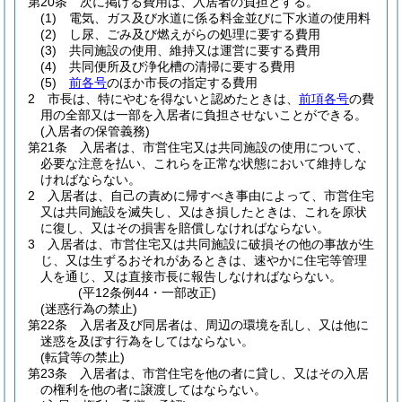
第20条
次に掲げる費用は、入居者の負担とする。
(1)
電気、ガス及び水道に係る料金並びに下水道の使用料
(2)
し尿、ごみ及び燃えがらの処理に要する費用
(3)
共同施設の使用、維持又は運営に要する費用
(4)
共同便所及び浄化槽の清掃に要する費用
(5)
前各号
のほか市長の指定する費用
2
市長は、特にやむを得ないと認めたときは、
前項各号
の費
用の全部又は一部を入居者に負担させないことができる。
(入居者の保管義務)
第21条
入居者は、市営住宅又は共同施設の使用について、
必要な注意を払い、これらを正常な状態において維持しな
ければならない。
2
入居者は、自己の責めに帰すべき事由によって、市営住宅
又は共同施設を滅失し、又はき損したときは、これを原状
に復し、又はその損害を賠償しなければならない。
3
入居者は、市営住宅又は共同施設に破損その他の事故が生
じ、又は生ずるおそれがあるときは、速やかに住宅等管理
人を通じ、又は直接市長に報告しなければならない。
(平12条例44・一部改正)
(迷惑行為の禁止)
第22条
入居者及び同居者は、周辺の環境を乱し、又は他に
迷惑を及ぼす行為をしてはならない。
(転貸等の禁止)
第23条
入居者は、市営住宅を他の者に貸し、又はその入居
の権利を他の者に譲渡してはならない。