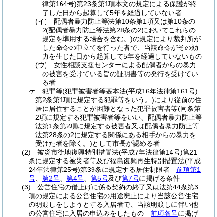
律第164号)
第23条第1項本文の規定による保護が終
了した日から起算して5年を経過していない者
(イ)
配偶者暴力防止等法第10条第1項又は第10条の
2
(配偶者暴力防止等法第28条の2においてこれらの
規定を準用する場合を含む。)
の規定により裁判所が
した命令の申立てを行った者で、当該命令がその効
力を生じた日から起算して5年を経過していないもの
(ウ)
女性相談支援センターによる配偶者からの暴力
の被害を受けている旨の証明書等の発行を受けてい
る者
ケ
犯罪等
(犯罪被害者等基本法
(平成16年法律第161号)
第2条第1項に規定する犯罪等をいう。)
により従前の住
居に居住することが困難となった犯罪被害者等
(同条第
2項に規定する犯罪被害者等をいい、配偶者暴力防止等
法第1条第2項に規定する被害者又は配偶者暴力防止等
法第28条の2に規定する関係にある相手からの暴力を
受けた者を除く。)
として市長が認める者
(2)
被災市街地復興特別措置法
(平成7年法律第14号)
第21
条に規定する被災者等及び福島復興再生特別措置法
(平成
24年法律第25号)
第39条に規定する居住制限者
前項第1
号
、
第2号
、
第4号
、
第5号
及び
第7号
に掲げる条件
(3)
公営住宅の借上げに係る契約の終了又は法第44条第3
項の規定による公営住宅の用途廃止により当該公営住宅
の明渡しをしようとする入居者で、当該明渡しに伴い他
の公営住宅に入居の申込みをしたもの
前項各号
に掲げ