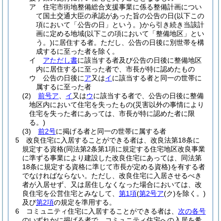
ア
住宅市街地整備総合支援事業に係る整備計画につい
て国土交通大臣の承認があった旨の公告の日
(以下この
項において「公告の日」という。)
から引き続き当該計
画に定める地域
(以下この項において「整備地区」とい
う。)
に居住する者。
ただし、公告の日後に別世帯を構
成するに至った者を除く。
イ
アただし書
に該当する者及び公告の日後に整備地区
内に居住するに至った者で、市長が特に認めたもの
ウ
公告の日後に
ア
又は
イ
に該当する者と同一の世帯に
属するに至った者
(2)
前号ア
、
イ
又は
ウ
に該当する者で、公告の日後に整備
地区内において住宅を失ったもの
(災害以外の事情により
住宅を失った者にあっては、市長が特に認めた者に限
る。)
(3)
前2号
に掲げる者と同一の世帯に属する者
5
改良住宅に入居することができる者は、改良法第18条に
規定する資格
(同法第2条第1項に規定する住宅地区改良事業
に準ずる事業により建設した改良住宅にあっては、同法第
18条に規定する資格に準じて市長が定める資格)
を有する者
でなければならない。
ただし、改良住宅に入居させるべき
者が入居せず、又は居住しなくなった場合においては、改
良住宅を公営住宅とみなして、
第1項
(
第2号ア
(ク)
を除く。)
及び
第2項
の規定を準用する。
6
コミュニティ住宅に入居することができる者は、
次の各号
のいずれかに掲げる者で、コミュニティ住宅への入居を希