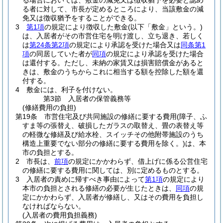
る場合においては、敷金の減免又は徴収猶予を必要と認め
る者に対して、市長が定めるところにより、当該敷金の減
免又は徴収猶予をすることができる。
3
第1項
の規定により徴収した敷金
(以下「敷金」という。)
は、入居者がその市営住宅を明け渡し、立ち退き、若しく
は
第24条第2項
の規定により承認を受けた場合又は
同条第1
項
の同居していた者が
同項
の規定により承認を受けた場合
は還付する。
ただし、未納の家賃又は損害賠償金があると
きは、敷金のうちからこれに相当する額を控除した額を還
付する。
4
敷金には、利子を付けない。
第3節
入居者の保管義務等
(修繕費用の負担)
第19条
市営住宅及び共同施設の修繕に要する費用
(障子、ふ
すま等の張替え、破損したガラスの取替え、畳の表替え等
の軽微な修繕及び給水栓、スイッチその他附帯施設のうち
構造上重要でない部分の修繕に要する費用を除く。)
は、本
市の負担とする。
2
市長は、
前項
の規定にかかわらず、借上げに係る公営住宅
の修繕に要する費用に関しては、別に定めるものとする。
3
入居者の責めに帰すべき事由によって
第1項
の規定により
本市の負担とされる修繕の必要が生じたときは、
同項
の規
定にかかわらず、入居者が修繕し、又はその費用を負担し
なければならない。
(入居者の費用負担義務)