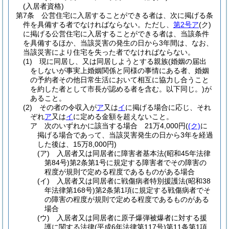
(入居者資格)
第7条
公営住宅に入居することができる者は、次に掲げる条
件を具備する者でなければならない。
ただし、
第2号ア
(ク)
に掲げる公営住宅に入居することができる者は、当該条件
を具備するほか、当該災害の発生の日から3年間は、なお、
当該災害により住宅を失った者でなければならない。
(1)
現に同居し、又は同居しようとする親族
(婚姻の届出
をしないが事実上婚姻関係と同様の事情にある者、婚姻
の予約者その他日常生活において相互に協力し合うこと
を約した者として市長が認める者を含む。以下同じ。)
が
あること。
(2)
その者の令収入が
ア
又は
イ
に掲げる場合に応じ、それ
ぞれ
ア
又は
イ
に定める金額を超えないこと。
ア
次のいずれかに該当する場合 21万4,000円
(
(ク)
に
掲げる場合であって、当該災害発生の日から3年を経過
した後は、15万8,000円)
(ア)
入居者又は同居者に障害者基本法
(昭和45年法律
第84号)
第2条第1号に規定する障害者でその障害の
程度が規則で定める程度であるものがある場合
(イ)
入居者又は同居者に戦傷病者特別援護法
(昭和38
年法律第168号)
第2条第1項に規定する戦傷病者でそ
の障害の程度が規則で定める程度であるものがある
場合
(ウ)
入居者又は同居者に原子爆弾被爆者に対する援
護に関する法律
(平成6年法律第117号)
第11条第1項