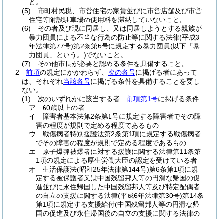
と。
(5)
市町村民税、市営住宅の家賃並びに市営店舗及び市営
住宅等附設駐車場の使用料を滞納していないこと。
(6)
その者及び現に同居し、又は同居しようとする親族が
暴力団員による不当な行為の防止等に関する法律
(平成3
年法律第77号)
第2条第6号に規定する暴力団員
(以下「暴
力団員」という。)
でないこと。
(7)
その他市長が必要と認める条件を具備すること。
2
前項
の規定にかかわらず、
次の各号
に掲げる者にあって
は、それぞれ
当該各号
に掲げる条件を具備することを要し
ない。
(1)
次のいずれかに該当する者
前項第1号
に掲げる条件
ア
60歳以上の者
イ
障害者基本法第2条第1号に規定する障害者でその障
害の程度が規則で定める程度であるもの
ウ
戦傷病者特別援護法第2条第1項に規定する戦傷病者
でその障害の程度が規則で定める程度であるもの
エ
原子爆弾被爆者に対する援護に関する法律第11条第
1項の規定による厚生労働大臣の認定を受けている者
オ
生活保護法
(昭和25年法律第144号)
第6条第1項に規
定する被保護者又は中国残留邦人等の円滑な帰国の促
進並びに永住帰国した中国残留邦人等及び特定配偶者
の自立の支援に関する法律
(平成6年法律第30号)
第14条
第1項に規定する支援給付
(中国残留邦人等の円滑な帰
国の促進及び永住帰国後の自立の支援に関する法律の