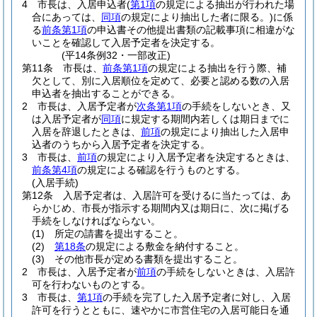
4
市長は、入居申込者
(
第1項
の規定による抽出が行われた場
合にあっては、
同項
の規定により抽出した者に限る。)
に係
る
前条第1項
の申込書その他提出書類の記載事項に相違がな
いことを確認して入居予定者を決定する。
(平14条例32・一部改正)
第11条
市長は、
前条第1項
の規定による抽出を行う際、補
欠として、別に入居順位を定めて、必要と認める数の入居
申込者を抽出することができる。
2
市長は、入居予定者が
次条第1項
の手続をしないとき、又
は入居予定者が
同項
に規定する期間内若しくは期日までに
入居を辞退したときは、
前項
の規定により抽出した入居申
込者のうちから入居予定者を決定する。
3
市長は、
前項
の規定により入居予定者を決定するときは、
前条第4項
の規定による確認を行うものとする。
(入居手続)
第12条
入居予定者は、入居許可を受けるに当たっては、あ
らかじめ、市長が指示する期間内又は期日に、次に掲げる
手続をしなければならない。
(1)
所定の請書を提出すること。
(2)
第18条
の規定による敷金を納付すること。
(3)
その他市長が定める書類を提出すること。
2
市長は、入居予定者が
前項
の手続をしないときは、入居許
可を行わないものとする。
3
市長は、
第1項
の手続を完了した入居予定者に対し、入居
許可を行うとともに、速やかに市営住宅の入居可能日を通