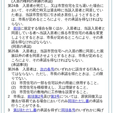
(入居の権利の承継の承認)
第24条
入居者が死亡し、又は市営住宅を立ち退いた場合に
おいて、その死亡時又は退去時に当該入居者と同居してい
た者は、当該市営住宅に引き続き居住しようとするとき
は、市長が定めるところにより、その承認を得なければな
らない。
2
前項
に規定する場合を除くほか、入居者は、当該入居者と
同居している者へ当該入居者に係る市営住宅の名義を変更
しようとするときは、市長が定めるところにより、その承
認を得なければならない。
(同居の承認)
第25条
入居者は、当該市営住宅への入居の際に同居した親
族以外の者を同居させようとするときは、市長が定めると
ころにより、その承認を得なければならない。
(承認事項)
第26条
入居者は、
次の各号
のいずれかに該当する行為をし
てはならない。
ただし、市長の承認を得たときは、この限
りでない。
(1)
市営住宅の一部を住宅以外の用途に併用すること。
(2)
市営住宅を模様替えし、又は増築すること。
(3)
市営住宅の敷地内に工作物を設置すること。
2
市長は、
前項第2号
及び
第3号
については、原状回復又は
撤去が容易である場合においてのみ
同項ただし書
の承認を
行うことができる。
3
第1項ただし書
の承認を得ずに
同項各号
のいずれかに掲げ