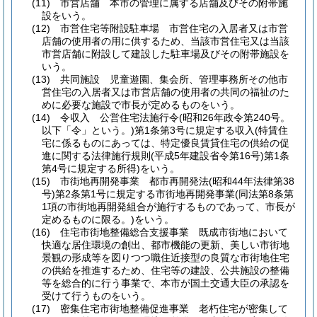
(11)
市営店舗 本市の管理に属する店舗及びその附帯施
設をいう。
(12)
市営住宅等附設駐車場 市営住宅の入居者又は市営
店舗の使用者の用に供するため、当該市営住宅又は当該
市営店舗に附設して建設した駐車場及びその附帯施設を
いう。
(13)
共同施設 児童遊園、集会所、管理事務所その他市
営住宅の入居者又は市営店舗の使用者の共同の福祉のた
めに必要な施設で市長が定めるものをいう。
(14)
令収入 公営住宅法施行令
(昭和26年政令第240号。
以下「令」という。)
第1条第3号に規定する収入
(特賃住
宅に係るものにあっては、特定優良賃貸住宅の供給の促
進に関する法律施行規則
(平成5年建設省令第16号)
第1条
第4号に規定する所得)
をいう。
(15)
市街地再開発事業 都市再開発法
(昭和44年法律第38
号)
第2条第1号に規定する市街地再開発事業
(同法第8条第
1項の市街地再開発組合が施行するものであって、市長が
定めるものに限る。)
をいう。
(16)
住宅市街地整備総合支援事業 既成市街地において
快適な居住環境の創出、都市機能の更新、美しい市街地
景観の形成等を図りつつ職住近接型の良質な市街地住宅
の供給を推進するため、住宅等の建設、公共施設の整備
等を総合的に行う事業で、本市が国土交通大臣の承認を
受けて行うものをいう。
(17)
密集住宅市街地整備促進事業 老朽住宅が密集して