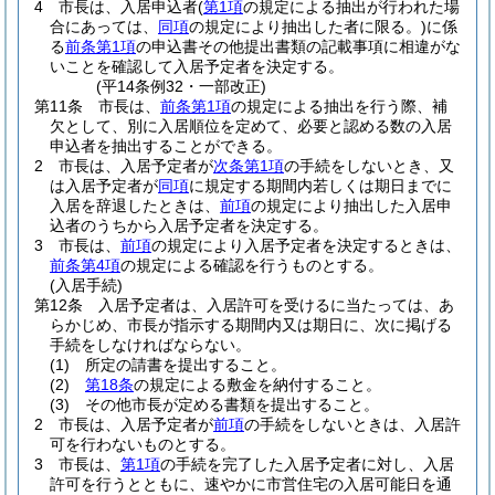
4
市長は、入居申込者
(
第1項
の規定による抽出が行われた場
合にあっては、
同項
の規定により抽出した者に限る。)
に係
る
前条第1項
の申込書その他提出書類の記載事項に相違がな
いことを確認して入居予定者を決定する。
(平14条例32・一部改正)
第11条
市長は、
前条第1項
の規定による抽出を行う際、補
欠として、別に入居順位を定めて、必要と認める数の入居
申込者を抽出することができる。
2
市長は、入居予定者が
次条第1項
の手続をしないとき、又
は入居予定者が
同項
に規定する期間内若しくは期日までに
入居を辞退したときは、
前項
の規定により抽出した入居申
込者のうちから入居予定者を決定する。
3
市長は、
前項
の規定により入居予定者を決定するときは、
前条第4項
の規定による確認を行うものとする。
(入居手続)
第12条
入居予定者は、入居許可を受けるに当たっては、あ
らかじめ、市長が指示する期間内又は期日に、次に掲げる
手続をしなければならない。
(1)
所定の請書を提出すること。
(2)
第18条
の規定による敷金を納付すること。
(3)
その他市長が定める書類を提出すること。
2
市長は、入居予定者が
前項
の手続をしないときは、入居許
可を行わないものとする。
3
市長は、
第1項
の手続を完了した入居予定者に対し、入居
許可を行うとともに、速やかに市営住宅の入居可能日を通