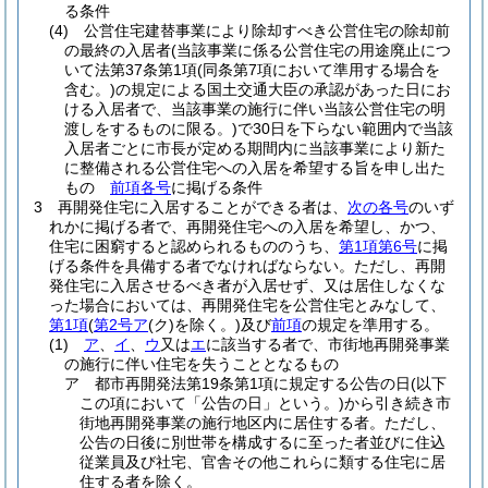
る条件
(4)
公営住宅建替事業により除却すべき公営住宅の除却前
の最終の入居者
(当該事業に係る公営住宅の用途廃止につ
いて法第37条第1項
(同条第7項において準用する場合を
含む。)
の規定による国土交通大臣の承認があった日にお
ける入居者で、当該事業の施行に伴い当該公営住宅の明
渡しをするものに限る。)
で30日を下らない範囲内で当該
入居者ごとに市長が定める期間内に当該事業により新た
に整備される公営住宅への入居を希望する旨を申し出た
もの
前項各号
に掲げる条件
3
再開発住宅に入居することができる者は、
次の各号
のいず
れかに掲げる者で、再開発住宅への入居を希望し、かつ、
住宅に困窮すると認められるもののうち、
第1項第6号
に掲
げる条件を具備する者でなければならない。
ただし、再開
発住宅に入居させるべき者が入居せず、又は居住しなくな
った場合においては、再開発住宅を公営住宅とみなして、
第1項
(
第2号ア
(ク)
を除く。)
及び
前項
の規定を準用する。
(1)
ア
、
イ
、
ウ
又は
エ
に該当する者で、市街地再開発事業
の施行に伴い住宅を失うこととなるもの
ア
都市再開発法第19条第1項に規定する公告の日
(以下
この項において「公告の日」という。)
から引き続き市
街地再開発事業の施行地区内に居住する者。
ただし、
公告の日後に別世帯を構成するに至った者並びに住込
従業員及び社宅、官舎その他これらに類する住宅に居
住する者を除く。