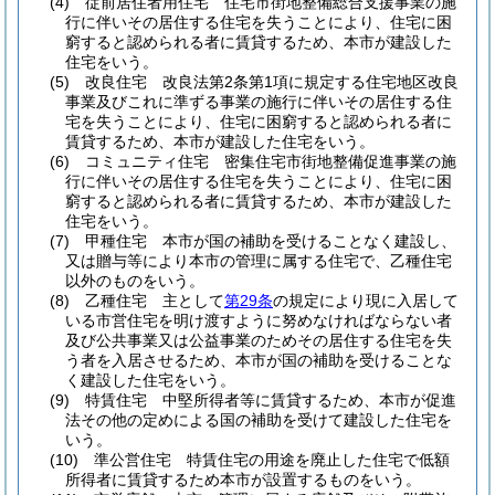
(4)
従前居住者用住宅 住宅市街地整備総合支援事業の施
行に伴いその居住する住宅を失うことにより、住宅に困
窮すると認められる者に賃貸するため、本市が建設した
住宅をいう。
(5)
改良住宅 改良法第2条第1項に規定する住宅地区改良
事業及びこれに準ずる事業の施行に伴いその居住する住
宅を失うことにより、住宅に困窮すると認められる者に
賃貸するため、本市が建設した住宅をいう。
(6)
コミュニティ住宅 密集住宅市街地整備促進事業の施
行に伴いその居住する住宅を失うことにより、住宅に困
窮すると認められる者に賃貸するため、本市が建設した
住宅をいう。
(7)
甲種住宅 本市が国の補助を受けることなく建設し、
又は贈与等により本市の管理に属する住宅で、乙種住宅
以外のものをいう。
(8)
乙種住宅 主として
第29条
の規定により現に入居して
いる市営住宅を明け渡すように努めなければならない者
及び公共事業又は公益事業のためその居住する住宅を失
う者を入居させるため、本市が国の補助を受けることな
く建設した住宅をいう。
(9)
特賃住宅 中堅所得者等に賃貸するため、本市が促進
法その他の定めによる国の補助を受けて建設した住宅を
いう。
(10)
準公営住宅 特賃住宅の用途を廃止した住宅で低額
所得者に賃貸するため本市が設置するものをいう。