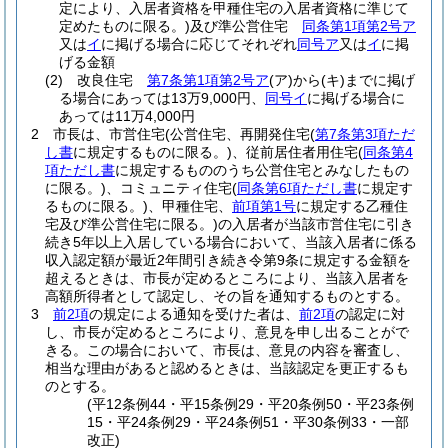
定により、入居者資格を甲種住宅の入居者資格に準じて
定めたものに限る。)
及び準公営住宅
同条第1項第2号ア
又は
イ
に掲げる場合に応じてそれぞれ
同号ア
又は
イ
に掲
げる金額
(2)
改良住宅
第7条第1項第2号ア
(ア)
から
(キ)
までに掲げ
る場合にあっては13万9,000円、
同号イ
に掲げる場合に
あっては11万4,000円
2
市長は、市営住宅
(公営住宅、再開発住宅
(
第7条第3項ただ
し書
に規定するものに限る。)
、従前居住者用住宅
(
同条第4
項ただし書
に規定するもののうち公営住宅とみなしたもの
に限る。)
、コミュニティ住宅
(
同条第6項ただし書
に規定す
るものに限る。)
、甲種住宅、
前項第1号
に規定する乙種住
宅及び準公営住宅に限る。)
の入居者が当該市営住宅に引き
続き5年以上入居している場合において、当該入居者に係る
収入認定額が最近2年間引き続き令第9条に規定する金額を
超えるときは、市長が定めるところにより、当該入居者を
高額所得者として認定し、その旨を通知するものとする。
3
前2項
の規定による通知を受けた者は、
前2項
の認定に対
し、市長が定めるところにより、意見を申し出ることがで
きる。
この場合において、市長は、意見の内容を審査し、
相当な理由があると認めるときは、当該認定を更正するも
のとする。
(平12条例44・平15条例29・平20条例50・平23条例
15・平24条例29・平24条例51・平30条例33・一部
改正)