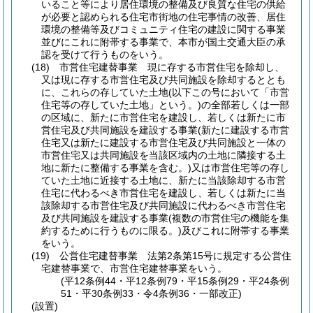
いること等により居住環境の整備及び良質な住宅の供給
が必要と認められる住宅市街地の住宅事情の改善、居住
環境の整備等及びコミュニティ住宅の建設に関する事業
並びにこれに附帯する事業で、本市が国土交通大臣の承
認を受けて行うものをいう。
(18)
市営住宅建替事業 現に存する市営住宅を除却し、
又は現に存する市営住宅及び共同施設を除却するととも
に、これらの存していた土地
(以下この号において「市営
住宅等の存していた土地」という。)
の全部若しくは一部
の区域に、新たに市営住宅を建設し、若しくは新たに市
営住宅及び共同施設を建設する事業
(新たに建設する市営
住宅又は新たに建設する市営住宅及び共同施設と一体の
市営住宅又は共同施設を当該区域内の土地に隣接する土
地に新たに整備する事業を含む。)
又は市営住宅等の存し
ていた土地に近接する土地に、新たに当該除却する市営
住宅に代わるべき市営住宅を建設し、若しくは新たに当
該除却する市営住宅及び共同施設に代わるべき市営住宅
及び共同施設を建設する事業
(複数の市営住宅の機能を集
約するために行うものに限る。)
及びこれに附帯する事業
をいう。
(19)
公営住宅建替事業 法第2条第15号に規定する公営住
宅建替事業で、市営住宅建替事業をいう。
(平12条例44・平12条例79・平15条例29・平24条例
51・平30条例33・令4条例36・一部改正)
(設置)