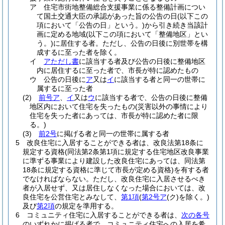
ア
住宅市街地整備総合支援事業に係る整備計画につい
て国土交通大臣の承認があった旨の公告の日
(以下この
項において「公告の日」という。)
から引き続き当該計
画に定める地域
(以下この項において「整備地区」とい
う。)
に居住する者。
ただし、公告の日後に別世帯を構
成するに至った者を除く。
イ
アただし書
に該当する者及び公告の日後に整備地区
内に居住するに至った者で、市長が特に認めたもの
ウ
公告の日後に
ア
又は
イ
に該当する者と同一の世帯に
属するに至った者
(2)
前号ア
、
イ
又は
ウ
に該当する者で、公告の日後に整備
地区内において住宅を失ったもの
(災害以外の事情により
住宅を失った者にあっては、市長が特に認めた者に限
る。)
(3)
前2号
に掲げる者と同一の世帯に属する者
5
改良住宅に入居することができる者は、改良法第18条に
規定する資格
(同法第2条第1項に規定する住宅地区改良事業
に準ずる事業により建設した改良住宅にあっては、同法第
18条に規定する資格に準じて市長が定める資格)
を有する者
でなければならない。
ただし、改良住宅に入居させるべき
者が入居せず、又は居住しなくなった場合においては、改
良住宅を公営住宅とみなして、
第1項
(
第2号ア
(ク)
を除く。)
及び
第2項
の規定を準用する。
6
コミュニティ住宅に入居することができる者は、
次の各号
のいずれかに掲げる者で、コミュニティ住宅への入居を希