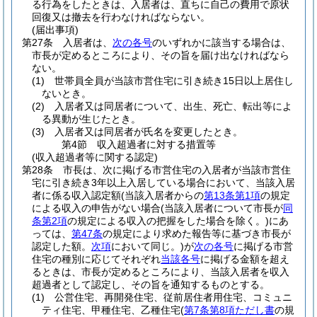
る行為をしたときは、入居者は、直ちに自己の費用で原状
回復又は撤去を行わなければならない。
(届出事項)
第27条
入居者は、
次の各号
のいずれかに該当する場合は、
市長が定めるところにより、その旨を届け出なければなら
ない。
(1)
世帯員全員が当該市営住宅に引き続き15日以上居住し
ないとき。
(2)
入居者又は同居者について、出生、死亡、転出等によ
る異動が生じたとき。
(3)
入居者又は同居者が氏名を変更したとき。
第4節
収入超過者に対する措置等
(収入超過者等に関する認定)
第28条
市長は、次に掲げる市営住宅の入居者が当該市営住
宅に引き続き3年以上入居している場合において、当該入居
者に係る収入認定額
(当該入居者からの
第13条第1項
の規定
による収入の申告がない場合
(当該入居者について市長が
同
条第2項
の規定による収入の把握をした場合を除く。)
にあ
っては、
第47条
の規定により求めた報告等に基づき市長が
認定した額。
次項
において同じ。)
が
次の各号
に掲げる市営
住宅の種別に応じてそれぞれ
当該各号
に掲げる金額を超え
るときは、市長が定めるところにより、当該入居者を収入
超過者として認定し、その旨を通知するものとする。
(1)
公営住宅、再開発住宅、従前居住者用住宅、コミュニ
ティ住宅、甲種住宅、乙種住宅
(
第7条第8項ただし書
の規