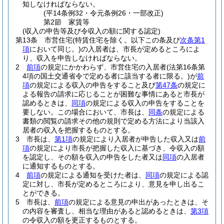
知しなければならない。
(平14条例32・令元条例26・一部改正)
第2節
家賃等
(収入の申告等及び令収入の額に関する認定)
第13条
市営住宅
(特賃住宅を除く。以下この条及び
次条第1
項
において同じ。)
の入居者は、市長が定めるところによ
り、収入を申告しなければならない。
2
前項
の規定にかかわらず、市営住宅の入居者
(法第16条第
4項の国土交通省令で定める者に該当する者に限る。)
が
前
項
の規定による収入の申告をすること及び
第47条
の規定に
よる報告の請求に応じることが困難な事情にあると市長が
認めるときは、
同項
の規定による収入の申告をすることを
要しない。
この場合において、市長は、
同条
の規定による
書類の閲覧の請求その他の規則で定める方法により当該入
居者の収入を把握するものとする。
3
市長は、
第1項
の規定により入居者が申告した収入又は
前
項
の規定により市長が把握した収入に基づき、令収入の額
を認定し、その額を収入の申告をした者又は
同項
の入居者
に通知するものとする。
4
前項
の規定による通知を受けた者は、
同項
の規定による認
定に対し、市長が定めるところにより、意見を申し出るこ
とができる。
5
市長は、
前項
の規定による意見の申出があったときは、そ
の内容を審査し、相当な理由があると認めるときは、
第3項
の令収入の額を更正するものとする。