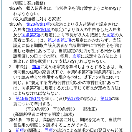
(明渡し努力義務)
第29条
収入超過者は、市営住宅を明け渡すように努めなけ
ればならない。
(収入超過者に対する家賃)
第30条
第28条第1項
の規定により収入超過者と認定された
入居者
(
第13条第1項
の規定により収入の申告をした入居者
及び
同条第2項
の規定により市長が収入を把握した
同項
の入
居者に限る。)
は、
第14条第1項
の規定にかかわらず、当該
認定に係る期間
(当該入居者が当該期間中に市営住宅を明け
渡した場合にあっては、当該認定の効力が生ずる日から当
該明渡しの日までの間)
、毎月、
次項
に規定する方法により
算出した額を家賃として支払わなければならない。
2
市長は、
前項
に定める家賃を算出しようとするときは、近
傍同種の住宅の家賃以下で、令第8条第2項
(同条第3項にお
いて読み替えて準用する場合を含む。以下この項において
同じ。)
に規定する方法
(公営住宅以外の市営住宅にあって
は、同条第2項に規定する方法に準じて市長が定める方法)
によらなければならない。
3
第15条
(
第1号
を除く。)
及び
第17条
の規定は、
第1項
の家
賃について準用する。
(平20条例50・平30条例33・一部改正)
(高額所得者に対する明渡し請求)
第31条
市長は、高額所得者に対し、期限を定めて、当該市
営住宅の明渡しを請求することができる。
2
前項
の期限は、
同項
の規定による請求の日の翌日から起算