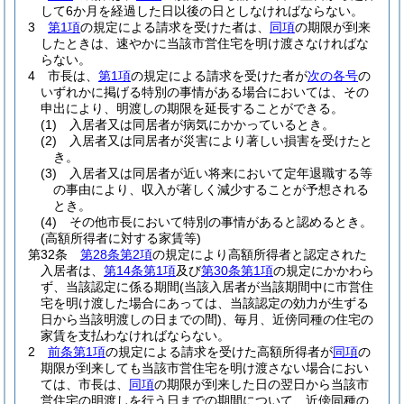
して6か月を経過した日以後の日としなければならない。
3
第1項
の規定による請求を受けた者は、
同項
の期限が到来
したときは、速やかに当該市営住宅を明け渡さなければな
らない。
4
市長は、
第1項
の規定による請求を受けた者が
次の各号
の
いずれかに掲げる特別の事情がある場合においては、その
申出により、明渡しの期限を延長することができる。
(1)
入居者又は同居者が病気にかかっているとき。
(2)
入居者又は同居者が災害により著しい損害を受けたと
き。
(3)
入居者又は同居者が近い将来において定年退職する等
の事由により、収入が著しく減少することが予想される
とき。
(4)
その他市長において特別の事情があると認めるとき。
(高額所得者に対する家賃等)
第32条
第28条第2項
の規定により高額所得者と認定された
入居者は、
第14条第1項
及び
第30条第1項
の規定にかかわら
ず、当該認定に係る期間
(当該入居者が当該期間中に市営住
宅を明け渡した場合にあっては、当該認定の効力が生ずる
日から当該明渡しの日までの間)
、毎月、近傍同種の住宅の
家賃を支払わなければならない。
2
前条第1項
の規定による請求を受けた高額所得者が
同項
の
期限が到来しても当該市営住宅を明け渡さない場合におい
ては、市長は、
同項
の期限が到来した日の翌日から当該市
営住宅の明渡しを行う日までの期間について、近傍同種の