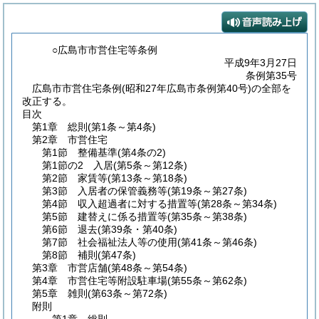
○広島市市営住宅等条例
平成9年3月27日
条例第35号
広島市市営住宅条例(昭和27年広島市条例第40号)の全部を
改正する。
目次
第1章
総則
(第1条～第4条)
第2章
市営住宅
第1節
整備基準
(第4条の2)
第1節の2
入居
(第5条～第12条)
第2節
家賃等
(第13条～第18条)
第3節
入居者の保管義務等
(第19条～第27条)
第4節
収入超過者に対する措置等
(第28条～第34条)
第5節
建替えに係る措置等
(第35条～第38条)
第6節
退去
(第39条・第40条)
第7節
社会福祉法人等の使用
(第41条～第46条)
第8節
補則
(第47条)
第3章
市営店舗
(第48条～第54条)
第4章
市営住宅等附設駐車場
(第55条～第62条)
第5章
雑則
(第63条～第72条)
附則