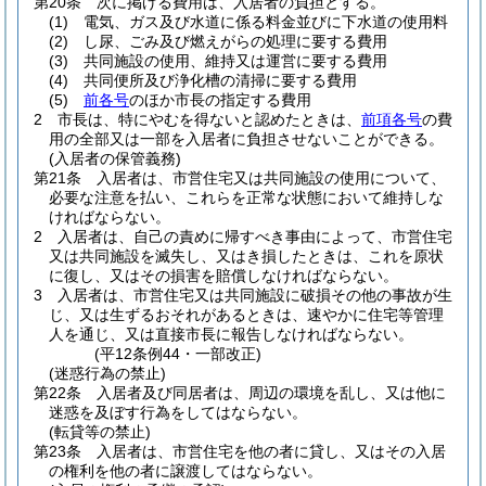
第20条
次に掲げる費用は、入居者の負担とする。
(1)
電気、ガス及び水道に係る料金並びに下水道の使用料
(2)
し尿、ごみ及び燃えがらの処理に要する費用
(3)
共同施設の使用、維持又は運営に要する費用
(4)
共同便所及び浄化槽の清掃に要する費用
(5)
前各号
のほか市長の指定する費用
2
市長は、特にやむを得ないと認めたときは、
前項各号
の費
用の全部又は一部を入居者に負担させないことができる。
(入居者の保管義務)
第21条
入居者は、市営住宅又は共同施設の使用について、
必要な注意を払い、これらを正常な状態において維持しな
ければならない。
2
入居者は、自己の責めに帰すべき事由によって、市営住宅
又は共同施設を滅失し、又はき損したときは、これを原状
に復し、又はその損害を賠償しなければならない。
3
入居者は、市営住宅又は共同施設に破損その他の事故が生
じ、又は生ずるおそれがあるときは、速やかに住宅等管理
人を通じ、又は直接市長に報告しなければならない。
(平12条例44・一部改正)
(迷惑行為の禁止)
第22条
入居者及び同居者は、周辺の環境を乱し、又は他に
迷惑を及ぼす行為をしてはならない。
(転貸等の禁止)
第23条
入居者は、市営住宅を他の者に貸し、又はその入居
の権利を他の者に譲渡してはならない。