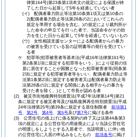
律第164号)
第23条第1項本文の規定による保護が終
了した日から起算して5年を経過していない者
(イ)
配偶者暴力防止等法第10条第1項又は第10条の
2
(配偶者暴力防止等法第28条の2においてこれらの
規定を準用する場合を含む。)
の規定により裁判所が
した命令の申立てを行った者で、当該命令がその効
力を生じた日から起算して5年を経過していないもの
(ウ)
女性相談支援センターによる配偶者からの暴力
の被害を受けている旨の証明書等の発行を受けてい
る者
ケ
犯罪等
(犯罪被害者等基本法
(平成16年法律第161号)
第2条第1項に規定する犯罪等をいう。)
により従前の住
居に居住することが困難となった犯罪被害者等
(同条第
2項に規定する犯罪被害者等をいい、配偶者暴力防止等
法第1条第2項に規定する被害者又は配偶者暴力防止等
法第28条の2に規定する関係にある相手からの暴力を
受けた者を除く。)
として市長が認める者
(2)
被災市街地復興特別措置法
(平成7年法律第14号)
第21
条に規定する被災者等及び福島復興再生特別措置法
(平成
24年法律第25号)
第39条に規定する居住制限者
前項第1
号
、
第2号
、
第4号
、
第5号
及び
第7号
に掲げる条件
(3)
公営住宅の借上げに係る契約の終了又は法第44条第3
項の規定による公営住宅の用途廃止により当該公営住宅
の明渡しをしようとする入居者で、当該明渡しに伴い他
の公営住宅に入居の申込みをしたもの
前項各号
に掲げ