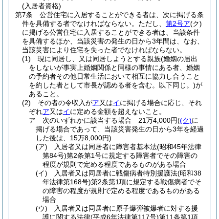
(入居者資格)
第7条
公営住宅に入居することができる者は、次に掲げる条
件を具備する者でなければならない。
ただし、
第2号ア
(ク)
に掲げる公営住宅に入居することができる者は、当該条件
を具備するほか、当該災害の発生の日から3年間は、なお、
当該災害により住宅を失った者でなければならない。
(1)
現に同居し、又は同居しようとする親族
(婚姻の届出
をしないが事実上婚姻関係と同様の事情にある者、婚姻
の予約者その他日常生活において相互に協力し合うこと
を約した者として市長が認める者を含む。以下同じ。)
が
あること。
(2)
その者の令収入が
ア
又は
イ
に掲げる場合に応じ、それ
ぞれ
ア
又は
イ
に定める金額を超えないこと。
ア
次のいずれかに該当する場合 21万4,000円
(
(ク)
に
掲げる場合であって、当該災害発生の日から3年を経過
した後は、15万8,000円)
(ア)
入居者又は同居者に障害者基本法
(昭和45年法律
第84号)
第2条第1号に規定する障害者でその障害の
程度が規則で定める程度であるものがある場合
(イ)
入居者又は同居者に戦傷病者特別援護法
(昭和38
年法律第168号)
第2条第1項に規定する戦傷病者でそ
の障害の程度が規則で定める程度であるものがある
場合
(ウ)
入居者又は同居者に原子爆弾被爆者に対する援
護に関する法律
(平成6年法律第117号)
第11条第1項