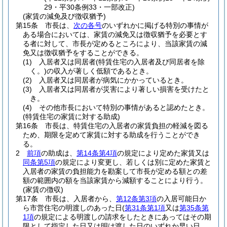
29・平30条例33・一部改正)
(家賃の減免及び徴収猶予)
第15条
市長は、
次の各号
のいずれかに掲げる特別の事情が
ある場合においては、家賃の減免又は徴収猶予を必要とす
る者に対して、市長が定めるところにより、当該家賃の減
免又は徴収猶予をすることができる。
(1)
入居者又は同居者
(特賃住宅の入居者及び同居者を除
く。)
の収入が著しく低額であるとき。
(2)
入居者又は同居者が病気にかかっているとき。
(3)
入居者又は同居者が災害により著しい損害を受けたと
き。
(4)
その他市長において特別の事情があると認めたとき。
(特賃住宅の家賃に対する助成)
第16条
市長は、特賃住宅の入居者の家賃負担の軽減を図る
ため、期限を定めて家賃に対する助成を行うことができ
る。
2
前項
の助成は、
第14条第4項
の規定により定めた家賃又は
同条第5項
の規定により変更し、若しくは別に定めた家賃と
入居者の家賃の負担能力を勘案して市長が定める額との差
額の範囲内の額を当該家賃から減額することにより行う。
(家賃の徴収)
第17条
市長は、入居者から、
第12条第3項
の入居可能日か
ら市営住宅の明渡しのあった日
(
第31条第1項
又は
第35条第
1項
の規定による明渡しの請求をしたときにあってはその期
限として指定した日又は明け渡した日のいずれか早い日、