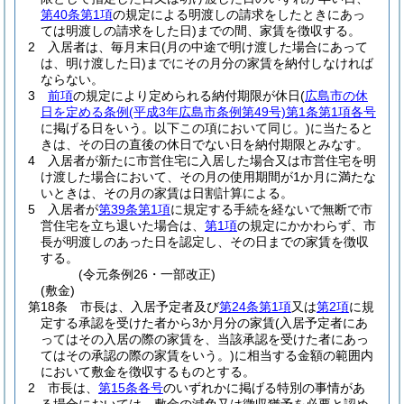
第40条第1項
の規定による明渡しの請求をしたときにあっ
ては明渡しの請求をした日)
までの間、家賃を徴収する。
2
入居者は、毎月末日
(月の中途で明け渡した場合にあって
は、明け渡した日)
までにその月分の家賃を納付しなければ
ならない。
3
前項
の規定により定められる納付期限が休日
(
広島市の休
日を定める条例
(平成3年広島市条例第49号)
第1条第1項各号
に掲げる日をいう。以下この項において同じ。)
に当たると
きは、その日の直後の休日でない日を納付期限とみなす。
4
入居者が新たに市営住宅に入居した場合又は市営住宅を明
け渡した場合において、その月の使用期間が1か月に満たな
いときは、その月の家賃は日割計算による。
5
入居者が
第39条第1項
に規定する手続を経ないで無断で市
営住宅を立ち退いた場合は、
第1項
の規定にかかわらず、市
長が明渡しのあった日を認定し、その日までの家賃を徴収
する。
(令元条例26・一部改正)
(敷金)
第18条
市長は、入居予定者及び
第24条第1項
又は
第2項
に規
定する承認を受けた者から3か月分の家賃
(入居予定者にあ
ってはその入居の際の家賃を、当該承認を受けた者にあっ
てはその承認の際の家賃をいう。)
に相当する金額の範囲内
において敷金を徴収するものとする。
2
市長は、
第15条各号
のいずれかに掲げる特別の事情があ