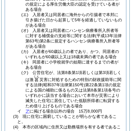
の規定による厚生労働大臣の認定を受けている者が
ある場合
(エ)
入居者又は同居者に海外からの引揚者で本邦に
引き揚げた日から起算して5年を経過していないもの
がある場合
(オ)
入居者又は同居者にハンセン病療養所入所者等
に対する補償金の支給等に関する法律
(平成13年法律
第63号)
第2条に規定するハンセン病療養所入所者等
がある場合
(カ)
入居者が60歳以上の者であり、かつ、同居者の
いずれもが60歳以上又は18歳未満の者である場合
(キ)
同居者に小学校就学の始期に達するまでの者が
ある場合
(ク)
公営住宅が、法第8条第1項若しくは第3項若しく
じん
は激
災害に対処するための特別の財政援助等に関
甚
する法律
(昭和37年法律第150号)
第22条第1項の規定
による国の補助に係るもの又は法第8条第1項各号の
いずれかに該当する場合において本市が災害により
滅失した住宅に居住していた低額所得者に転貸する
ため借り上げるものである場合
イ
ア
に掲げる場合以外の場合 15万8,000円
(3)
現に住宅に困窮していることが明らかな者であるこ
と。
(4)
本市の区域内に住所又は勤務場所を有する者であるこ