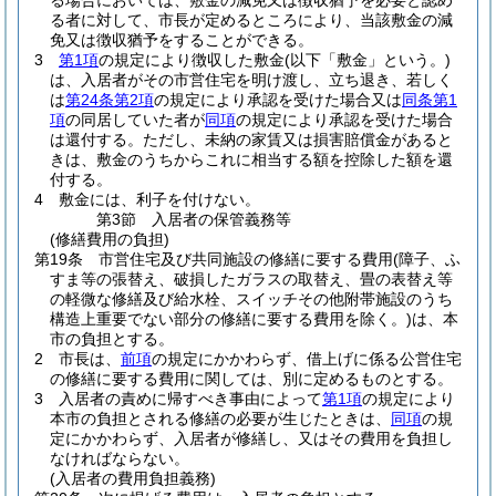
る場合においては、敷金の減免又は徴収猶予を必要と認め
る者に対して、市長が定めるところにより、当該敷金の減
免又は徴収猶予をすることができる。
3
第1項
の規定により徴収した敷金
(以下「敷金」という。)
は、入居者がその市営住宅を明け渡し、立ち退き、若しく
は
第24条第2項
の規定により承認を受けた場合又は
同条第1
項
の同居していた者が
同項
の規定により承認を受けた場合
は還付する。
ただし、未納の家賃又は損害賠償金があると
きは、敷金のうちからこれに相当する額を控除した額を還
付する。
4
敷金には、利子を付けない。
第3節
入居者の保管義務等
(修繕費用の負担)
第19条
市営住宅及び共同施設の修繕に要する費用
(障子、ふ
すま等の張替え、破損したガラスの取替え、畳の表替え等
の軽微な修繕及び給水栓、スイッチその他附帯施設のうち
構造上重要でない部分の修繕に要する費用を除く。)
は、本
市の負担とする。
2
市長は、
前項
の規定にかかわらず、借上げに係る公営住宅
の修繕に要する費用に関しては、別に定めるものとする。
3
入居者の責めに帰すべき事由によって
第1項
の規定により
本市の負担とされる修繕の必要が生じたときは、
同項
の規
定にかかわらず、入居者が修繕し、又はその費用を負担し
なければならない。
(入居者の費用負担義務)