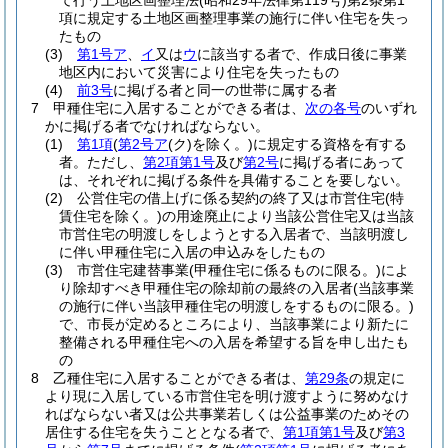
て行う土地区画整理法
(昭和29年法律第119号)
第2条第1
項に規定する土地区画整理事業の施行に伴い住宅を失っ
たもの
(3)
第1号ア
、
イ
又は
ウ
に該当する者で、作成日後に事業
地区内において災害により住宅を失ったもの
(4)
前3号
に掲げる者と同一の世帯に属する者
7
甲種住宅に入居することができる者は、
次の各号
のいずれ
かに掲げる者でなければならない。
(1)
第1項
(
第2号ア
(ク)
を除く。)
に規定する資格を有する
者。
ただし、
第2項第1号
及び
第2号
に掲げる者にあって
は、それぞれに掲げる条件を具備することを要しない。
(2)
公営住宅の借上げに係る契約の終了又は市営住宅
(特
賃住宅を除く。)
の用途廃止により当該公営住宅又は当該
市営住宅の明渡しをしようとする入居者で、当該明渡し
に伴い甲種住宅に入居の申込みをしたもの
(3)
市営住宅建替事業
(甲種住宅に係るものに限る。)
によ
り除却すべき甲種住宅の除却前の最終の入居者
(当該事業
の施行に伴い当該甲種住宅の明渡しをするものに限る。)
で、市長が定めるところにより、当該事業により新たに
整備される甲種住宅への入居を希望する旨を申し出たも
の
8
乙種住宅に入居することができる者は、
第29条
の規定に
より現に入居している市営住宅を明け渡すように努めなけ
ればならない者又は公共事業若しくは公益事業のためその
居住する住宅を失うこととなる者で、
第1項第1号
及び
第3