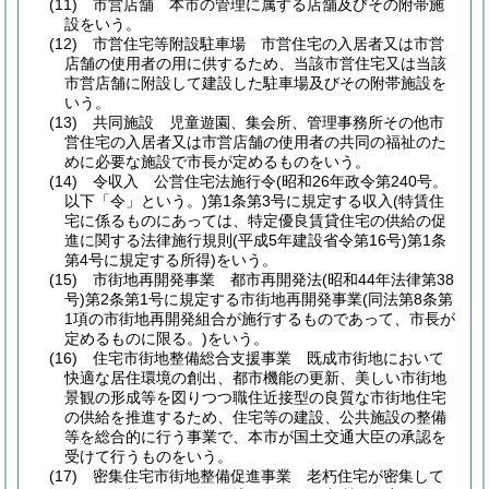
(11)
市営店舗 本市の管理に属する店舗及びその附帯施
設をいう。
(12)
市営住宅等附設駐車場 市営住宅の入居者又は市営
店舗の使用者の用に供するため、当該市営住宅又は当該
市営店舗に附設して建設した駐車場及びその附帯施設を
いう。
(13)
共同施設 児童遊園、集会所、管理事務所その他市
営住宅の入居者又は市営店舗の使用者の共同の福祉のた
めに必要な施設で市長が定めるものをいう。
(14)
令収入 公営住宅法施行令
(昭和26年政令第240号。
以下「令」という。)
第1条第3号に規定する収入
(特賃住
宅に係るものにあっては、特定優良賃貸住宅の供給の促
進に関する法律施行規則
(平成5年建設省令第16号)
第1条
第4号に規定する所得)
をいう。
(15)
市街地再開発事業 都市再開発法
(昭和44年法律第38
号)
第2条第1号に規定する市街地再開発事業
(同法第8条第
1項の市街地再開発組合が施行するものであって、市長が
定めるものに限る。)
をいう。
(16)
住宅市街地整備総合支援事業 既成市街地において
快適な居住環境の創出、都市機能の更新、美しい市街地
景観の形成等を図りつつ職住近接型の良質な市街地住宅
の供給を推進するため、住宅等の建設、公共施設の整備
等を総合的に行う事業で、本市が国土交通大臣の承認を
受けて行うものをいう。
(17)
密集住宅市街地整備促進事業 老朽住宅が密集して