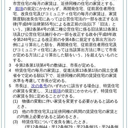
市営住宅の毎月の家賃は、近傍同種の住宅の家賃とする。
2
前項
の規定にかかわらず、再開発住宅、従前居住者用住
宅、改良住宅及びコミュニティ住宅の毎月の家賃は、家賃
限度額
(改良住宅にあっては公営住宅法の一部を改正する法
律
(平成8年法律第55号)
による改正前の法
(以下「旧法」と
いう。)
第2条第4号の第二種公営住宅に係る旧法第12条第1
項及び公営住宅法施行令の一部を改正する政令
(平成8年政
令第248号)
による改正前の令第4条に規定する算出方法の
例により算出した額を、再開発住宅、従前居住者用住宅及
びコミュニティ住宅にあっては当該算出方法に準じて市長
が定める方法により算出した額をいう。)
を超えないものと
する。
3
令第2条第1項第4号の数値は、市長が定める。
4
特賃住宅の毎月の家賃は、促進法第13条第1項の国土交通
省令で定める額以下で、近傍同種の民間の賃貸住宅の家賃
水準を考慮して市長が定める。
5
市長は、
次の各号
のいずれかに該当する場合は、特賃住宅
の家賃を変更し、又は
前項
の規定にかかわらず、特賃住宅
の家賃を別に定めることができる。
(1)
物価の変動に伴い家賃を変更する必要があると認める
とき。
(2)
他の市営住宅又は近傍同種の民間の賃貸住宅の家賃と
の均衡上必要があると認めるとき。
(3)
特賃住宅について改良を施したとき。
(平12条例44・平12条例79・平23条例15・平24条例