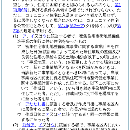
望し、かつ、住宅に困窮すると認められるもののうち、
第1
項第6号
に掲げる条件を具備する者でなければならない。
た
だし、コミュニティ住宅に入居させるべき者が入居せず、
又は居住しなくなった場合においては、コミュニティ住宅
を公営住宅とみなして、
第1項
(
第2号ア
(ク)
を除く。)
及び
第
2項
の規定を準用する。
(1)
ア
、
イ
又は
ウ
に該当する者で、密集住宅市街地整備促
進事業の施行に伴い住宅を失ったもの
ア
密集住宅市街地整備促進事業に関する事業計画を作
成した日
(当該計画によって定めた居住環境の整備及び
良質な住宅の供給を図る土地の区域
(以下この項におい
て「事業地区」という。)
を変更しようとする場合にお
いて、新たに事業地区となるべき区域があるときは、
当該新たに事業地区となるべき区域にあっては、当該
事業地区の変更に係る密集住宅市街地整備促進事業に
関する事業計画を作成した日とする。以下この項にお
いて「作成日」という。)
から引き続き事業地区内に居
住していた者。
ただし、作成日後に別世帯を構成する
に至った者を除く。
イ
アただし書
に該当する者及び作成日後に事業地区内
に居住するに至った者で、市長が特に認めたもの
ウ
作成日後に
ア
又は
イ
に該当する者と同一の世帯に属
するに至った者
(2)
前号ア
、
イ
又は
ウ
に該当する者で、事業地区内におい