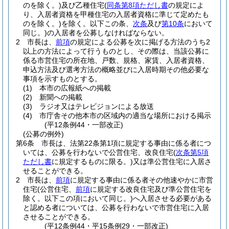
のを除く。)
及び乙種住宅
(
同条第8項ただし書
の規定によ
り、入居者資格を甲種住宅の入居者資格に準じて定めたも
のを除く。)
を除く。以下この条、
次条
及び
第10条
において
同じ。)
の入居者を公募しなければならない。
2
市長は、
前項
の規定による公募を次に掲げる方法のうち2
以上の方法によって行うものとし、その際は、当該公募に
係る市営住宅の所在地、戸数、規格、家賃、入居者資格、
申込方法及び選考方法の概略並びに入居時期その他必要な
事項を示すものとする。
(1)
本市の広報紙への掲載
(2)
新聞への掲載
(3)
ラジオ又はテレビジョンによる放送
(4)
市庁舎その他本市の区域内の適当な場所における掲示
(平12条例44・一部改正)
(公募の例外)
第6条
市長は、法第22条第1項に規定する事由に係る者につ
いては、公募を行わないで公営住宅、改良住宅
(
次条第5項
ただし書
に規定するものに限る。)
又は準公営住宅に入居さ
せることができる。
2
市長は、
前項
に規定する事由に係る者その他速やかに市営
住宅
(公営住宅、
前項
に規定する改良住宅及び準公営住宅を
除く。以下この項において同じ。)
へ入居させる必要がある
と認める者については、公募を行わないで市営住宅に入居
させることができる。
(平12条例44・平15条例29・一部改正)