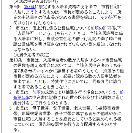
(入居の申込み及び許可)
第9条
第7条
に規定する入居者資格のある者で、市営住宅に
入居しようとするものは、市長が定めるところにより、所
定の申込書その他市長が定める書類を提出し、その許可を
受けなければならない。
2
市長は、借上げに係る公営住宅について
前項
の許可
(以下
「入居許可」という。)
を行ったときは、当該入居許可に係
る入居者に対し、当該公営住宅の借上げ期間の満了時に当
該公営住宅を明け渡さなければならない旨を通知しなけれ
ばならない。
(入居予定者の決定)
第10条
市長は、入居申込者の数が入居させるべき市営住宅
の戸数を超える場合においては、当該入居申込者のうち令
第7条各号のいずれかに該当する者のうちから、抽選その他
市長が定める方法により、必要と認める数の入居申込者を
抽出する。
ただし、特賃住宅においては、同条各号に該当
する者であることを要しない。
2
市長は、
前項
の規定により抽選を行う場合においては、
前
条第1項
の申込書に記載された世帯区分及び申込回数に応じ
組分けをして行うものとする。
3
市長は、母子世帯、父子世帯、老人世帯、心身障害者世
帯、原爆被爆者世帯、多子世帯に属する者その他速やかに
市営住宅に入居することを必要としていると認められる者
については、優先的な選考を行うよう配慮するものとす
る。