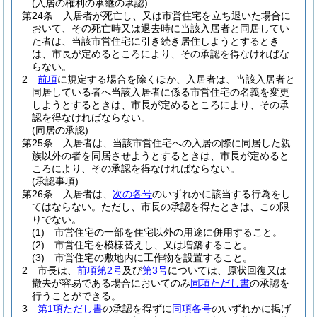
(入居の権利の承継の承認)
第24条
入居者が死亡し、又は市営住宅を立ち退いた場合に
おいて、その死亡時又は退去時に当該入居者と同居してい
た者は、当該市営住宅に引き続き居住しようとするとき
は、市長が定めるところにより、その承認を得なければな
らない。
2
前項
に規定する場合を除くほか、入居者は、当該入居者と
同居している者へ当該入居者に係る市営住宅の名義を変更
しようとするときは、市長が定めるところにより、その承
認を得なければならない。
(同居の承認)
第25条
入居者は、当該市営住宅への入居の際に同居した親
族以外の者を同居させようとするときは、市長が定めると
ころにより、その承認を得なければならない。
(承認事項)
第26条
入居者は、
次の各号
のいずれかに該当する行為をし
てはならない。
ただし、市長の承認を得たときは、この限
りでない。
(1)
市営住宅の一部を住宅以外の用途に併用すること。
(2)
市営住宅を模様替えし、又は増築すること。
(3)
市営住宅の敷地内に工作物を設置すること。
2
市長は、
前項第2号
及び
第3号
については、原状回復又は
撤去が容易である場合においてのみ
同項ただし書
の承認を
行うことができる。
3
第1項ただし書
の承認を得ずに
同項各号
のいずれかに掲げ