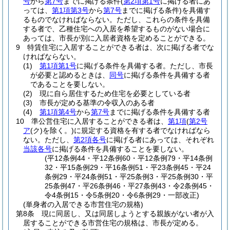
号
から
第7号
までに掲げる条件
(
第2項第1号
に掲げる者にあ
っては、
第1項第3号
から
第7号
までに掲げる条件)
を具備す
るものでなければならない。
ただし、これらの条件を具備
する者で、乙種住宅への入居を希望するものがない場合に
あっては、市長が別に入居者資格を定めることができる。
9
特賃住宅に入居することができる者は、次に掲げる者でな
ければならない。
(1)
第1項第1号
に掲げる条件を具備する者。
ただし、市長
が必要と認めるときは、
同号
に掲げる条件を具備する者
であることを要しない。
(2)
現に自ら居住するため住宅を必要としている者
(3)
市長が定める基準の令収入のある者
(4)
第1項第4号
から
第7号
までに掲げる条件を具備する者
10
準公営住宅に入居することができる者は、
第1項
(
第2号
ア
(ク)
を除く。)
に規定する資格を有する者でなければなら
ない。
ただし、
第2項各号
に掲げる者にあっては、それぞれ
当該各号
に掲げる条件を具備することを要しない。
(平12条例44・平12条例60・平12条例79・平14条例
32・平15条例29・平16条例51・平23条例45・平24
条例29・平24条例51・平25条例3・平25条例30・平
25条例47・平26条例46・平27条例43・令2条例45・
令4条例15・令5条例20・令6条例29・一部改正)
(単身者の入居できる市営住宅の規格)
第8条
現に同居し、又は同居しようとする親族がない者が入
居することができる市営住宅の規格は、市長が定める。