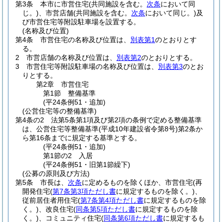
第3条
本市に市営住宅
(共同施設を含む。
次条
において同
じ。)
、市営店舗
(共同施設を含む。
次条
において同じ。)
及
び市営住宅等附設駐車場を設置する。
(名称及び位置)
第4条
市営住宅の名称及び位置は、
別表第1
のとおりとす
る。
2
市営店舗の名称及び位置は、
別表第2
のとおりとする。
3
市営住宅等附設駐車場の名称及び位置は、
別表第3
のとお
りとする。
第2章
市営住宅
第1節
整備基準
(平24条例51・追加)
(公営住宅等の整備基準)
第4条の2
法第5条第1項及び第2項の条例で定める整備基準
は、公営住宅等整備基準
(平成10年建設省令第8号)
第2条か
ら第16条までに規定する基準とする。
(平24条例51・追加)
第1節の2
入居
(平24条例51・旧第1節繰下)
(公募の原則及び方法)
第5条
市長は、
次条
に定めるものを除くほか、市営住宅
(再
開発住宅
(
第7条第3項ただし書
に規定するものを除く。)
、
従前居住者用住宅
(
第7条第4項ただし書
に規定するものを除
く。)
、改良住宅
(
同条第5項ただし書
に規定するものを除
く。)
、コミュニティ住宅
(
同条第6項ただし書
に規定するも