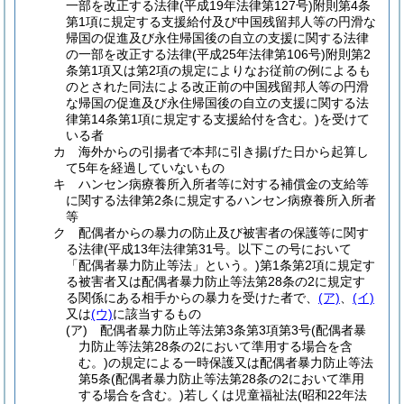
一部を改正する法律
(平成19年法律第127号)
附則第4条
第1項に規定する支援給付及び中国残留邦人等の円滑な
帰国の促進及び永住帰国後の自立の支援に関する法律
の一部を改正する法律
(平成25年法律第106号)
附則第2
条第1項又は第2項の規定によりなお従前の例によるも
のとされた同法による改正前の中国残留邦人等の円滑
な帰国の促進及び永住帰国後の自立の支援に関する法
律第14条第1項に規定する支援給付を含む。)
を受けて
いる者
カ
海外からの引揚者で本邦に引き揚げた日から起算し
て5年を経過していないもの
キ
ハンセン病療養所入所者等に対する補償金の支給等
に関する法律第2条に規定するハンセン病療養所入所者
等
ク
配偶者からの暴力の防止及び被害者の保護等に関す
る法律
(平成13年法律第31号。以下この号において
「配偶者暴力防止等法」という。)
第1条第2項に規定す
る被害者又は配偶者暴力防止等法第28条の2に規定す
る関係にある相手からの暴力を受けた者で、
(ア)
、
(イ)
又は
(ウ)
に該当するもの
(ア)
配偶者暴力防止等法第3条第3項第3号
(配偶者暴
力防止等法第28条の2において準用する場合を含
む。)
の規定による一時保護又は配偶者暴力防止等法
第5条
(配偶者暴力防止等法第28条の2において準用
する場合を含む。)
若しくは児童福祉法
(昭和22年法