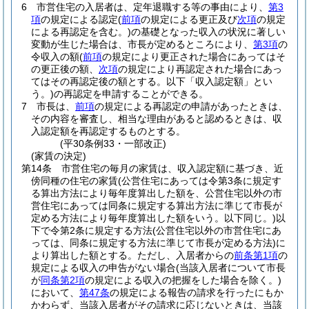
6
市営住宅の入居者は、定年退職する等の事由により、
第3
項
の規定による認定
(
前項
の規定による更正及び
次項
の規定
による再認定を含む。)
の基礎となった収入の状況に著しい
変動が生じた場合は、市長が定めるところにより、
第3項
の
令収入の額
(
前項
の規定により更正された場合にあってはそ
の更正後の額、
次項
の規定により再認定された場合にあっ
てはその再認定後の額とする。以下「収入認定額」とい
う。)
の再認定を申請することができる。
7
市長は、
前項
の規定による再認定の申請があったときは、
その内容を審査し、相当な理由があると認めるときは、収
入認定額を再認定するものとする。
(平30条例33・一部改正)
(家賃の決定)
第14条
市営住宅の毎月の家賃は、収入認定額に基づき、近
傍同種の住宅の家賃
(公営住宅にあっては令第3条に規定す
る算出方法により毎年度算出した額を、公営住宅以外の市
営住宅にあっては同条に規定する算出方法に準じて市長が
定める方法により毎年度算出した額をいう。以下同じ。)
以
下で令第2条に規定する方法
(公営住宅以外の市営住宅にあ
っては、同条に規定する方法に準じて市長が定める方法)
に
より算出した額とする。
ただし、入居者からの
前条第1項
の
規定による収入の申告がない場合
(当該入居者について市長
が
同条第2項
の規定による収入の把握をした場合を除く。)
において、
第47条
の規定による報告の請求を行ったにもか
かわらず、当該入居者がその請求に応じないときは、当該