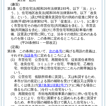
第1章
総則
(趣旨)
第1条
公営住宅法
(昭和26年法律第193号。以下「法」とい
う。)
、住宅地区改良法
(昭和35年法律第84号。以下「改良
法」という。)
及び特定優良賃貸住宅の供給の促進に関する
法律
(平成5年法律第52号。以下「促進法」という。)
に基づ
く市営住宅その他の市営住宅
(共同施設を含む。)
、市営店
舗
(共同施設を含む。)
並びに市営住宅等附設駐車場の整
備、設置及び管理に関しては、法令その他別に定めのある
ものを除くほか、この条例に定めるところによる。
(平24条例51・一部改正)
(定義)
第2条
この条例において、
次の各号
に掲げる用語の意義は、
それぞれ
当該各号
に定めるところによる。
(1)
市営住宅 公営住宅、再開発住宅、従前居住者用住
宅、改良住宅、コミュニティ住宅、甲種住宅、乙種住
宅、特賃住宅及び準公営住宅並びにこれらの附帯施設を
いう。
(2)
公営住宅 低額所得者に賃貸し、又は転貸するため、
本市が法の規定による国の補助を受けて建設又は買取り
若しくは借上げ
(
第7条第1項第2号ア
(ク)
に掲げる場合に
係るものに限る。)
を行った住宅をいう。
(3)
再開発住宅 市街地再開発事業の施行に伴い住宅を失
うことにより、住宅に困窮すると認められる者に賃貸す
るため、本市が国の補助を受けて購入した住宅をいう。