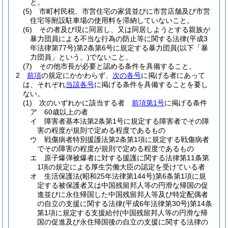
と。
(5)
市町村民税、市営住宅の家賃並びに市営店舗及び市営
住宅等附設駐車場の使用料を滞納していないこと。
(6)
その者及び現に同居し、又は同居しようとする親族が
暴力団員による不当な行為の防止等に関する法律
(平成3
年法律第77号)
第2条第6号に規定する暴力団員
(以下「暴
力団員」という。)
でないこと。
(7)
その他市長が必要と認める条件を具備すること。
2
前項
の規定にかかわらず、
次の各号
に掲げる者にあって
は、それぞれ
当該各号
に掲げる条件を具備することを要し
ない。
(1)
次のいずれかに該当する者
前項第1号
に掲げる条件
ア
60歳以上の者
イ
障害者基本法第2条第1号に規定する障害者でその障
害の程度が規則で定める程度であるもの
ウ
戦傷病者特別援護法第2条第1項に規定する戦傷病者
でその障害の程度が規則で定める程度であるもの
エ
原子爆弾被爆者に対する援護に関する法律第11条第
1項の規定による厚生労働大臣の認定を受けている者
オ
生活保護法
(昭和25年法律第144号)
第6条第1項に規
定する被保護者又は中国残留邦人等の円滑な帰国の促
進並びに永住帰国した中国残留邦人等及び特定配偶者
の自立の支援に関する法律
(平成6年法律第30号)
第14条
第1項に規定する支援給付
(中国残留邦人等の円滑な帰
国の促進及び永住帰国後の自立の支援に関する法律の