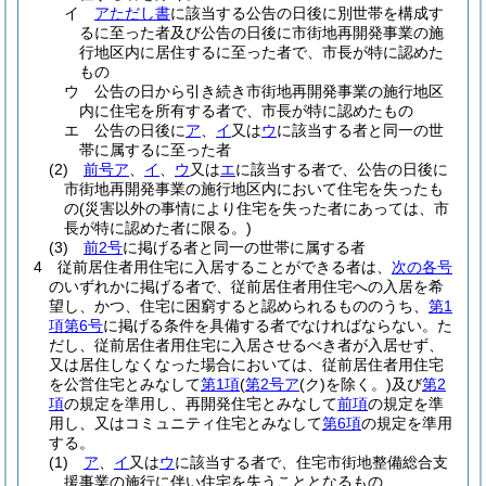
イ
アただし書
に該当する公告の日後に別世帯を構成す
るに至った者及び公告の日後に市街地再開発事業の施
行地区内に居住するに至った者で、市長が特に認めた
もの
ウ
公告の日から引き続き市街地再開発事業の施行地区
内に住宅を所有する者で、市長が特に認めたもの
エ
公告の日後に
ア
、
イ
又は
ウ
に該当する者と同一の世
帯に属するに至った者
(2)
前号ア
、
イ
、
ウ
又は
エ
に該当する者で、公告の日後に
市街地再開発事業の施行地区内において住宅を失ったも
の
(災害以外の事情により住宅を失った者にあっては、市
長が特に認めた者に限る。)
(3)
前2号
に掲げる者と同一の世帯に属する者
4
従前居住者用住宅に入居することができる者は、
次の各号
のいずれかに掲げる者で、従前居住者用住宅への入居を希
望し、かつ、住宅に困窮すると認められるもののうち、
第1
項第6号
に掲げる条件を具備する者でなければならない。
た
だし、従前居住者用住宅に入居させるべき者が入居せず、
又は居住しなくなった場合においては、従前居住者用住宅
を公営住宅とみなして
第1項
(
第2号ア
(ク)
を除く。)
及び
第2
項
の規定を準用し、再開発住宅とみなして
前項
の規定を準
用し、又はコミュニティ住宅とみなして
第6項
の規定を準用
する。
(1)
ア
、
イ
又は
ウ
に該当する者で、住宅市街地整備総合支
援事業の施行に伴い住宅を失うこととなるもの