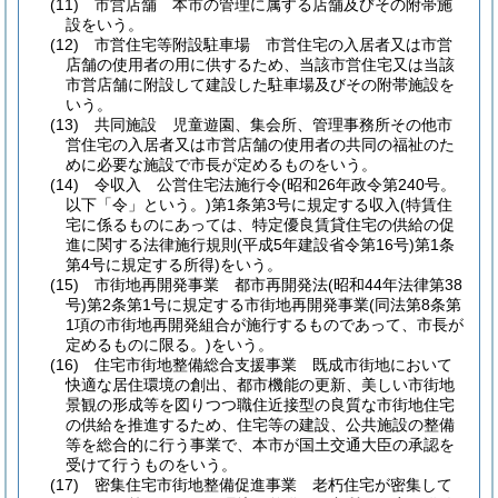
(11)
市営店舗 本市の管理に属する店舗及びその附帯施
設をいう。
(12)
市営住宅等附設駐車場 市営住宅の入居者又は市営
店舗の使用者の用に供するため、当該市営住宅又は当該
市営店舗に附設して建設した駐車場及びその附帯施設を
いう。
(13)
共同施設 児童遊園、集会所、管理事務所その他市
営住宅の入居者又は市営店舗の使用者の共同の福祉のた
めに必要な施設で市長が定めるものをいう。
(14)
令収入 公営住宅法施行令
(昭和26年政令第240号。
以下「令」という。)
第1条第3号に規定する収入
(特賃住
宅に係るものにあっては、特定優良賃貸住宅の供給の促
進に関する法律施行規則
(平成5年建設省令第16号)
第1条
第4号に規定する所得)
をいう。
(15)
市街地再開発事業 都市再開発法
(昭和44年法律第38
号)
第2条第1号に規定する市街地再開発事業
(同法第8条第
1項の市街地再開発組合が施行するものであって、市長が
定めるものに限る。)
をいう。
(16)
住宅市街地整備総合支援事業 既成市街地において
快適な居住環境の創出、都市機能の更新、美しい市街地
景観の形成等を図りつつ職住近接型の良質な市街地住宅
の供給を推進するため、住宅等の建設、公共施設の整備
等を総合的に行う事業で、本市が国土交通大臣の承認を
受けて行うものをいう。
(17)
密集住宅市街地整備促進事業 老朽住宅が密集して