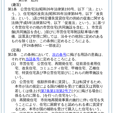
第1章
総則
(趣旨)
第1条
公営住宅法
(昭和26年法律第193号。以下「法」とい
う。)
、住宅地区改良法
(昭和35年法律第84号。以下「改良
法」という。)
及び特定優良賃貸住宅の供給の促進に関する
法律
(平成5年法律第52号。以下「促進法」という。)
に基づ
く市営住宅その他の市営住宅
(共同施設を含む。)
、市営店
舗
(共同施設を含む。)
並びに市営住宅等附設駐車場の整
備、設置及び管理に関しては、法令その他別に定めのある
ものを除くほか、この条例に定めるところによる。
(平24条例51・一部改正)
(定義)
第2条
この条例において、
次の各号
に掲げる用語の意義は、
それぞれ
当該各号
に定めるところによる。
(1)
市営住宅 公営住宅、再開発住宅、従前居住者用住
宅、改良住宅、コミュニティ住宅、甲種住宅、乙種住
宅、特賃住宅及び準公営住宅並びにこれらの附帯施設を
いう。
(2)
公営住宅 低額所得者に賃貸し、又は転貸するため、
本市が法の規定による国の補助を受けて建設又は買取り
若しくは借上げ
(
第7条第1項第2号ア
(ク)
に掲げる場合に
係るものに限る。)
を行った住宅をいう。
(3)
再開発住宅 市街地再開発事業の施行に伴い住宅を失
うことにより、住宅に困窮すると認められる者に賃貸す
るため、本市が国の補助を受けて購入した住宅をいう。