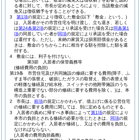
る場合においては、敷金の減免又は徴収猶予を必要と認め
る者に対して、市長が定めるところにより、当該敷金の減
免又は徴収猶予をすることができる。
3
第1項
の規定により徴収した敷金
(以下「敷金」という。)
は、入居者がその市営住宅を明け渡し、立ち退き、若しく
は
第24条第2項
の規定により承認を受けた場合又は
同条第1
項
の同居していた者が
同項
の規定により承認を受けた場合
は還付する。
ただし、未納の家賃又は損害賠償金があると
きは、敷金のうちからこれに相当する額を控除した額を還
付する。
4
敷金には、利子を付けない。
第3節
入居者の保管義務等
(修繕費用の負担)
第19条
市営住宅及び共同施設の修繕に要する費用
(障子、ふ
すま等の張替え、破損したガラスの取替え、畳の表替え等
の軽微な修繕及び給水栓、スイッチその他附帯施設のうち
構造上重要でない部分の修繕に要する費用を除く。)
は、本
市の負担とする。
2
市長は、
前項
の規定にかかわらず、借上げに係る公営住宅
の修繕に要する費用に関しては、別に定めるものとする。
3
入居者の責めに帰すべき事由によって
第1項
の規定により
本市の負担とされる修繕の必要が生じたときは、
同項
の規
定にかかわらず、入居者が修繕し、又はその費用を負担し
なければならない。
(入居者の費用負担義務)