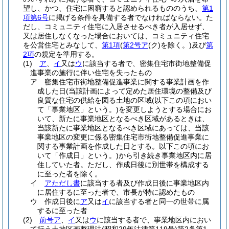
望し、かつ、住宅に困窮すると認められるもののうち、
第1
項第6号
に掲げる条件を具備する者でなければならない。
た
だし、コミュニティ住宅に入居させるべき者が入居せず、
又は居住しなくなった場合においては、コミュニティ住宅
を公営住宅とみなして、
第1項
(
第2号ア
(ク)
を除く。)
及び
第
2項
の規定を準用する。
(1)
ア
、
イ
又は
ウ
に該当する者で、密集住宅市街地整備促
進事業の施行に伴い住宅を失ったもの
ア
密集住宅市街地整備促進事業に関する事業計画を作
成した日
(当該計画によって定めた居住環境の整備及び
良質な住宅の供給を図る土地の区域
(以下この項におい
て「事業地区」という。)
を変更しようとする場合にお
いて、新たに事業地区となるべき区域があるときは、
当該新たに事業地区となるべき区域にあっては、当該
事業地区の変更に係る密集住宅市街地整備促進事業に
関する事業計画を作成した日とする。以下この項にお
いて「作成日」という。)
から引き続き事業地区内に居
住していた者。
ただし、作成日後に別世帯を構成する
に至った者を除く。
イ
アただし書
に該当する者及び作成日後に事業地区内
に居住するに至った者で、市長が特に認めたもの
ウ
作成日後に
ア
又は
イ
に該当する者と同一の世帯に属
するに至った者
(2)
前号ア
、
イ
又は
ウ
に該当する者で、事業地区内におい