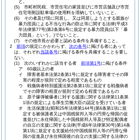
と。
(5)
市町村民税、市営住宅の家賃並びに市営店舗及び市営
住宅等附設駐車場の使用料を滞納していないこと。
(6)
その者及び現に同居し、又は同居しようとする親族が
暴力団員による不当な行為の防止等に関する法律
(平成3
年法律第77号)
第2条第6号に規定する暴力団員
(以下「暴
力団員」という。)
でないこと。
(7)
その他市長が必要と認める条件を具備すること。
2
前項
の規定にかかわらず、
次の各号
に掲げる者にあって
は、それぞれ
当該各号
に掲げる条件を具備することを要し
ない。
(1)
次のいずれかに該当する者
前項第1号
に掲げる条件
ア
60歳以上の者
イ
障害者基本法第2条第1号に規定する障害者でその障
害の程度が規則で定める程度であるもの
ウ
戦傷病者特別援護法第2条第1項に規定する戦傷病者
でその障害の程度が規則で定める程度であるもの
エ
原子爆弾被爆者に対する援護に関する法律第11条第
1項の規定による厚生労働大臣の認定を受けている者
オ
生活保護法
(昭和25年法律第144号)
第6条第1項に規
定する被保護者又は中国残留邦人等の円滑な帰国の促
進並びに永住帰国した中国残留邦人等及び特定配偶者
の自立の支援に関する法律
(平成6年法律第30号)
第14条
第1項に規定する支援給付
(中国残留邦人等の円滑な帰
国の促進及び永住帰国後の自立の支援に関する法律の