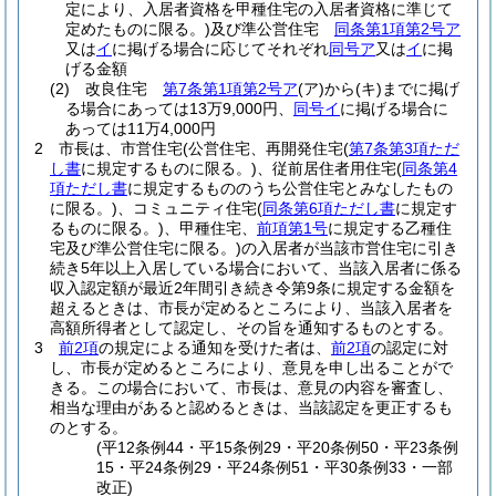
定により、入居者資格を甲種住宅の入居者資格に準じて
定めたものに限る。)
及び準公営住宅
同条第1項第2号ア
又は
イ
に掲げる場合に応じてそれぞれ
同号ア
又は
イ
に掲
げる金額
(2)
改良住宅
第7条第1項第2号ア
(ア)
から
(キ)
までに掲げ
る場合にあっては13万9,000円、
同号イ
に掲げる場合に
あっては11万4,000円
2
市長は、市営住宅
(公営住宅、再開発住宅
(
第7条第3項ただ
し書
に規定するものに限る。)
、従前居住者用住宅
(
同条第4
項ただし書
に規定するもののうち公営住宅とみなしたもの
に限る。)
、コミュニティ住宅
(
同条第6項ただし書
に規定す
るものに限る。)
、甲種住宅、
前項第1号
に規定する乙種住
宅及び準公営住宅に限る。)
の入居者が当該市営住宅に引き
続き5年以上入居している場合において、当該入居者に係る
収入認定額が最近2年間引き続き令第9条に規定する金額を
超えるときは、市長が定めるところにより、当該入居者を
高額所得者として認定し、その旨を通知するものとする。
3
前2項
の規定による通知を受けた者は、
前2項
の認定に対
し、市長が定めるところにより、意見を申し出ることがで
きる。
この場合において、市長は、意見の内容を審査し、
相当な理由があると認めるときは、当該認定を更正するも
のとする。
(平12条例44・平15条例29・平20条例50・平23条例
15・平24条例29・平24条例51・平30条例33・一部
改正)