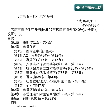
○広島市市営住宅等条例
平成9年3月27日
条例第35号
広島市市営住宅条例(昭和27年広島市条例第40号)の全部を
改正する。
目次
第1章
総則
(第1条～第4条)
第2章
市営住宅
第1節
整備基準
(第4条の2)
第1節の2
入居
(第5条～第12条)
第2節
家賃等
(第13条～第18条)
第3節
入居者の保管義務等
(第19条～第27条)
第4節
収入超過者に対する措置等
(第28条～第34条)
第5節
建替えに係る措置等
(第35条～第38条)
第6節
退去
(第39条・第40条)
第7節
社会福祉法人等の使用
(第41条～第46条)
第8節
補則
(第47条)
第3章
市営店舗
(第48条～第54条)
第4章
市営住宅等附設駐車場
(第55条～第62条)
第5章
雑則
(第63条～第72条)
附則