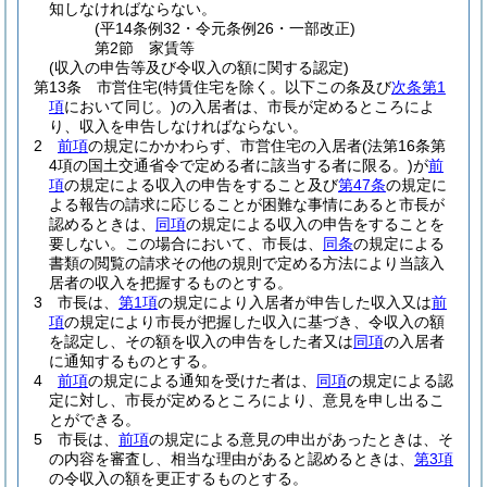
知しなければならない。
(平14条例32・令元条例26・一部改正)
第2節
家賃等
(収入の申告等及び令収入の額に関する認定)
第13条
市営住宅
(特賃住宅を除く。以下この条及び
次条第1
項
において同じ。)
の入居者は、市長が定めるところによ
り、収入を申告しなければならない。
2
前項
の規定にかかわらず、市営住宅の入居者
(法第16条第
4項の国土交通省令で定める者に該当する者に限る。)
が
前
項
の規定による収入の申告をすること及び
第47条
の規定に
よる報告の請求に応じることが困難な事情にあると市長が
認めるときは、
同項
の規定による収入の申告をすることを
要しない。
この場合において、市長は、
同条
の規定による
書類の閲覧の請求その他の規則で定める方法により当該入
居者の収入を把握するものとする。
3
市長は、
第1項
の規定により入居者が申告した収入又は
前
項
の規定により市長が把握した収入に基づき、令収入の額
を認定し、その額を収入の申告をした者又は
同項
の入居者
に通知するものとする。
4
前項
の規定による通知を受けた者は、
同項
の規定による認
定に対し、市長が定めるところにより、意見を申し出るこ
とができる。
5
市長は、
前項
の規定による意見の申出があったときは、そ
の内容を審査し、相当な理由があると認めるときは、
第3項
の令収入の額を更正するものとする。