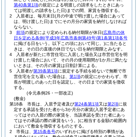
第40条第1項
の規定による明渡しの請求をしたときにあっ
ては明渡しの請求をした日)
までの間、家賃を徴収する。
2
入居者は、毎月末日
(月の中途で明け渡した場合にあって
は、明け渡した日)
までにその月分の家賃を納付しなければ
ならない。
3
前項
の規定により定められる納付期限が休日
(
広島市の休
日を定める条例
(平成3年広島市条例第49号)
第1条第1項各号
に掲げる日をいう。以下この項において同じ。)
に当たると
きは、その日の直後の休日でない日を納付期限とみなす。
4
入居者が新たに市営住宅に入居した場合又は市営住宅を明
け渡した場合において、その月の使用期間が1か月に満たな
いときは、その月の家賃は日割計算による。
5
入居者が
第39条第1項
に規定する手続を経ないで無断で市
営住宅を立ち退いた場合は、
第1項
の規定にかかわらず、市
長が明渡しのあった日を認定し、その日までの家賃を徴収
する。
(令元条例26・一部改正)
(敷金)
第18条
市長は、入居予定者及び
第24条第1項
又は
第2項
に規
定する承認を受けた者から3か月分の家賃
(入居予定者にあ
ってはその入居の際の家賃を、当該承認を受けた者にあっ
てはその承認の際の家賃をいう。)
に相当する金額の範囲内
において敷金を徴収するものとする。
2
市長は、
第15条各号
のいずれかに掲げる特別の事情があ