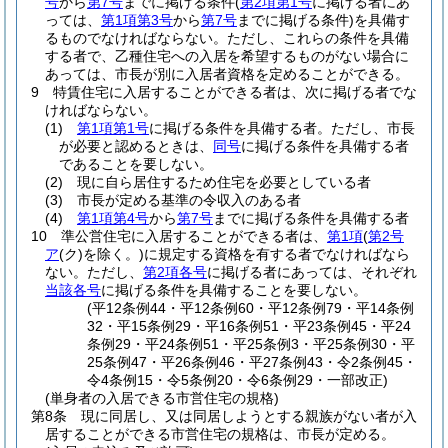
号
から
第7号
までに掲げる条件
(
第2項第1号
に掲げる者にあ
っては、
第1項第3号
から
第7号
までに掲げる条件)
を具備す
るものでなければならない。
ただし、これらの条件を具備
する者で、乙種住宅への入居を希望するものがない場合に
あっては、市長が別に入居者資格を定めることができる。
9
特賃住宅に入居することができる者は、次に掲げる者でな
ければならない。
(1)
第1項第1号
に掲げる条件を具備する者。
ただし、市長
が必要と認めるときは、
同号
に掲げる条件を具備する者
であることを要しない。
(2)
現に自ら居住するため住宅を必要としている者
(3)
市長が定める基準の令収入のある者
(4)
第1項第4号
から
第7号
までに掲げる条件を具備する者
10
準公営住宅に入居することができる者は、
第1項
(
第2号
ア
(ク)
を除く。)
に規定する資格を有する者でなければなら
ない。
ただし、
第2項各号
に掲げる者にあっては、それぞれ
当該各号
に掲げる条件を具備することを要しない。
(平12条例44・平12条例60・平12条例79・平14条例
32・平15条例29・平16条例51・平23条例45・平24
条例29・平24条例51・平25条例3・平25条例30・平
25条例47・平26条例46・平27条例43・令2条例45・
令4条例15・令5条例20・令6条例29・一部改正)
(単身者の入居できる市営住宅の規格)
第8条
現に同居し、又は同居しようとする親族がない者が入
居することができる市営住宅の規格は、市長が定める。