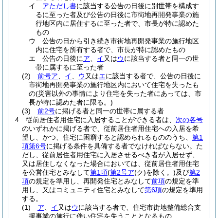
イ
アただし書
に該当する公告の日後に別世帯を構成す
るに至った者及び公告の日後に市街地再開発事業の施
行地区内に居住するに至った者で、市長が特に認めた
もの
ウ
公告の日から引き続き市街地再開発事業の施行地区
内に住宅を所有する者で、市長が特に認めたもの
エ
公告の日後に
ア
、
イ
又は
ウ
に該当する者と同一の世
帯に属するに至った者
(2)
前号ア
、
イ
、
ウ
又は
エ
に該当する者で、公告の日後に
市街地再開発事業の施行地区内において住宅を失ったも
の
(災害以外の事情により住宅を失った者にあっては、市
長が特に認めた者に限る。)
(3)
前2号
に掲げる者と同一の世帯に属する者
4
従前居住者用住宅に入居することができる者は、
次の各号
のいずれかに掲げる者で、従前居住者用住宅への入居を希
望し、かつ、住宅に困窮すると認められるもののうち、
第1
項第6号
に掲げる条件を具備する者でなければならない。
た
だし、従前居住者用住宅に入居させるべき者が入居せず、
又は居住しなくなった場合においては、従前居住者用住宅
を公営住宅とみなして
第1項
(
第2号ア
(ク)
を除く。)
及び
第2
項
の規定を準用し、再開発住宅とみなして
前項
の規定を準
用し、又はコミュニティ住宅とみなして
第6項
の規定を準用
する。
(1)
ア
、
イ
又は
ウ
に該当する者で、住宅市街地整備総合支
援事業の施行に伴い住宅を失うこととなるもの