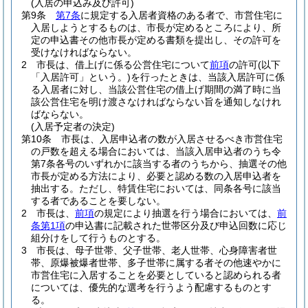
(入居の申込み及び許可)
第9条
第7条
に規定する入居者資格のある者で、市営住宅に
入居しようとするものは、市長が定めるところにより、所
定の申込書その他市長が定める書類を提出し、その許可を
受けなければならない。
2
市長は、借上げに係る公営住宅について
前項
の許可
(以下
「入居許可」という。)
を行ったときは、当該入居許可に係
る入居者に対し、当該公営住宅の借上げ期間の満了時に当
該公営住宅を明け渡さなければならない旨を通知しなけれ
ばならない。
(入居予定者の決定)
第10条
市長は、入居申込者の数が入居させるべき市営住宅
の戸数を超える場合においては、当該入居申込者のうち令
第7条各号のいずれかに該当する者のうちから、抽選その他
市長が定める方法により、必要と認める数の入居申込者を
抽出する。
ただし、特賃住宅においては、同条各号に該当
する者であることを要しない。
2
市長は、
前項
の規定により抽選を行う場合においては、
前
条第1項
の申込書に記載された世帯区分及び申込回数に応じ
組分けをして行うものとする。
3
市長は、母子世帯、父子世帯、老人世帯、心身障害者世
帯、原爆被爆者世帯、多子世帯に属する者その他速やかに
市営住宅に入居することを必要としていると認められる者
については、優先的な選考を行うよう配慮するものとす
る。