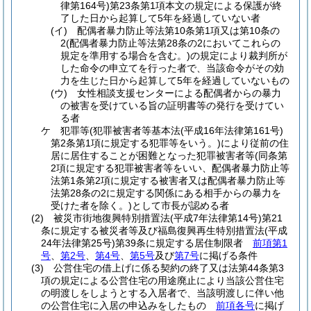
律第164号)
第23条第1項本文の規定による保護が終
了した日から起算して5年を経過していない者
(イ)
配偶者暴力防止等法第10条第1項又は第10条の
2
(配偶者暴力防止等法第28条の2においてこれらの
規定を準用する場合を含む。)
の規定により裁判所が
した命令の申立てを行った者で、当該命令がその効
力を生じた日から起算して5年を経過していないもの
(ウ)
女性相談支援センターによる配偶者からの暴力
の被害を受けている旨の証明書等の発行を受けてい
る者
ケ
犯罪等
(犯罪被害者等基本法
(平成16年法律第161号)
第2条第1項に規定する犯罪等をいう。)
により従前の住
居に居住することが困難となった犯罪被害者等
(同条第
2項に規定する犯罪被害者等をいい、配偶者暴力防止等
法第1条第2項に規定する被害者又は配偶者暴力防止等
法第28条の2に規定する関係にある相手からの暴力を
受けた者を除く。)
として市長が認める者
(2)
被災市街地復興特別措置法
(平成7年法律第14号)
第21
条に規定する被災者等及び福島復興再生特別措置法
(平成
24年法律第25号)
第39条に規定する居住制限者
前項第1
号
、
第2号
、
第4号
、
第5号
及び
第7号
に掲げる条件
(3)
公営住宅の借上げに係る契約の終了又は法第44条第3
項の規定による公営住宅の用途廃止により当該公営住宅
の明渡しをしようとする入居者で、当該明渡しに伴い他
の公営住宅に入居の申込みをしたもの
前項各号
に掲げ