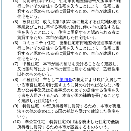
(4)
従前居住者用住宅 住宅市街地整備総合支援事業の施
行に伴いその居住する住宅を失うことにより、住宅に困
窮すると認められる者に賃貸するため、本市が建設した
住宅をいう。
(5)
改良住宅 改良法第2条第1項に規定する住宅地区改良
事業及びこれに準ずる事業の施行に伴いその居住する住
宅を失うことにより、住宅に困窮すると認められる者に
賃貸するため、本市が建設した住宅をいう。
(6)
コミュニティ住宅 密集住宅市街地整備促進事業の施
行に伴いその居住する住宅を失うことにより、住宅に困
窮すると認められる者に賃貸するため、本市が建設した
住宅をいう。
(7)
甲種住宅 本市が国の補助を受けることなく建設し、
又は贈与等により本市の管理に属する住宅で、乙種住宅
以外のものをいう。
(8)
乙種住宅 主として
第29条
の規定により現に入居して
いる市営住宅を明け渡すように努めなければならない者
及び公共事業又は公益事業のためその居住する住宅を失
う者を入居させるため、本市が国の補助を受けることな
く建設した住宅をいう。
(9)
特賃住宅 中堅所得者等に賃貸するため、本市が促進
法その他の定めによる国の補助を受けて建設した住宅を
いう。
(10)
準公営住宅 特賃住宅の用途を廃止した住宅で低額
所得者に賃貸するため本市が設置するものをいう。