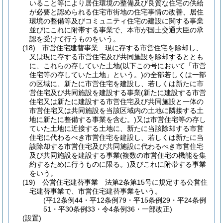
いること等により居住環境の整備及び良質な住宅の供給
が必要と認められる住宅市街地の住宅事情の改善、居住
環境の整備等及びコミュニティ住宅の建設に関する事業
並びにこれに附帯する事業で、本市が国土交通大臣の承
認を受けて行うものをいう。
(18)
市営住宅建替事業 現に存する市営住宅を除却し、
又は現に存する市営住宅及び共同施設を除却するととも
に、これらの存していた土地
(以下この号において「市営
住宅等の存していた土地」という。)
の全部若しくは一部
の区域に、新たに市営住宅を建設し、若しくは新たに市
営住宅及び共同施設を建設する事業
(新たに建設する市営
住宅又は新たに建設する市営住宅及び共同施設と一体の
市営住宅又は共同施設を当該区域内の土地に隣接する土
地に新たに整備する事業を含む。)
又は市営住宅等の存し
ていた土地に近接する土地に、新たに当該除却する市営
住宅に代わるべき市営住宅を建設し、若しくは新たに当
該除却する市営住宅及び共同施設に代わるべき市営住宅
及び共同施設を建設する事業
(複数の市営住宅の機能を集
約するために行うものに限る。)
及びこれに附帯する事業
をいう。
(19)
公営住宅建替事業 法第2条第15号に規定する公営住
宅建替事業で、市営住宅建替事業をいう。
(平12条例44・平12条例79・平15条例29・平24条例
51・平30条例33・令4条例36・一部改正)
(設置)