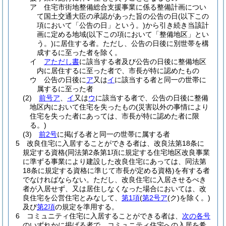
ア
住宅市街地整備総合支援事業に係る整備計画につい
て国土交通大臣の承認があった旨の公告の日
(以下この
項において「公告の日」という。)
から引き続き当該計
画に定める地域
(以下この項において「整備地区」とい
う。)
に居住する者。
ただし、公告の日後に別世帯を構
成するに至った者を除く。
イ
アただし書
に該当する者及び公告の日後に整備地区
内に居住するに至った者で、市長が特に認めたもの
ウ
公告の日後に
ア
又は
イ
に該当する者と同一の世帯に
属するに至った者
(2)
前号ア
、
イ
又は
ウ
に該当する者で、公告の日後に整備
地区内において住宅を失ったもの
(災害以外の事情により
住宅を失った者にあっては、市長が特に認めた者に限
る。)
(3)
前2号
に掲げる者と同一の世帯に属する者
5
改良住宅に入居することができる者は、改良法第18条に
規定する資格
(同法第2条第1項に規定する住宅地区改良事業
に準ずる事業により建設した改良住宅にあっては、同法第
18条に規定する資格に準じて市長が定める資格)
を有する者
でなければならない。
ただし、改良住宅に入居させるべき
者が入居せず、又は居住しなくなった場合においては、改
良住宅を公営住宅とみなして、
第1項
(
第2号ア
(ク)
を除く。)
及び
第2項
の規定を準用する。
6
コミュニティ住宅に入居することができる者は、
次の各号
のいずれかに掲げる者で、コミュニティ住宅への入居を希