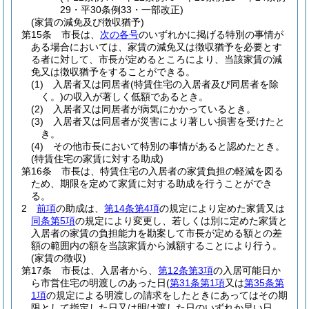
29・平30条例33・一部改正)
(家賃の減免及び徴収猶予)
第15条
市長は、
次の各号
のいずれかに掲げる特別の事情が
ある場合においては、家賃の減免又は徴収猶予を必要とす
る者に対して、市長が定めるところにより、当該家賃の減
免又は徴収猶予をすることができる。
(1)
入居者又は同居者
(特賃住宅の入居者及び同居者を除
く。)
の収入が著しく低額であるとき。
(2)
入居者又は同居者が病気にかかっているとき。
(3)
入居者又は同居者が災害により著しい損害を受けたと
き。
(4)
その他市長において特別の事情があると認めたとき。
(特賃住宅の家賃に対する助成)
第16条
市長は、特賃住宅の入居者の家賃負担の軽減を図る
ため、期限を定めて家賃に対する助成を行うことができ
る。
2
前項
の助成は、
第14条第4項
の規定により定めた家賃又は
同条第5項
の規定により変更し、若しくは別に定めた家賃と
入居者の家賃の負担能力を勘案して市長が定める額との差
額の範囲内の額を当該家賃から減額することにより行う。
(家賃の徴収)
第17条
市長は、入居者から、
第12条第3項
の入居可能日か
ら市営住宅の明渡しのあった日
(
第31条第1項
又は
第35条第
1項
の規定による明渡しの請求をしたときにあってはその期
限として指定した日又は明け渡した日のいずれか早い日、