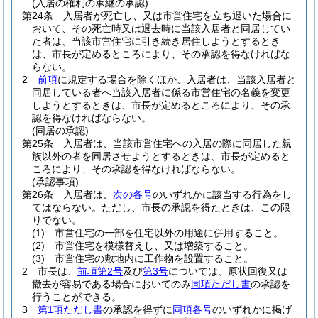
(入居の権利の承継の承認)
第24条
入居者が死亡し、又は市営住宅を立ち退いた場合に
おいて、その死亡時又は退去時に当該入居者と同居してい
た者は、当該市営住宅に引き続き居住しようとするとき
は、市長が定めるところにより、その承認を得なければな
らない。
2
前項
に規定する場合を除くほか、入居者は、当該入居者と
同居している者へ当該入居者に係る市営住宅の名義を変更
しようとするときは、市長が定めるところにより、その承
認を得なければならない。
(同居の承認)
第25条
入居者は、当該市営住宅への入居の際に同居した親
族以外の者を同居させようとするときは、市長が定めると
ころにより、その承認を得なければならない。
(承認事項)
第26条
入居者は、
次の各号
のいずれかに該当する行為をし
てはならない。
ただし、市長の承認を得たときは、この限
りでない。
(1)
市営住宅の一部を住宅以外の用途に併用すること。
(2)
市営住宅を模様替えし、又は増築すること。
(3)
市営住宅の敷地内に工作物を設置すること。
2
市長は、
前項第2号
及び
第3号
については、原状回復又は
撤去が容易である場合においてのみ
同項ただし書
の承認を
行うことができる。
3
第1項ただし書
の承認を得ずに
同項各号
のいずれかに掲げ