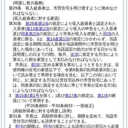
(明渡し努力義務)
第29条
収入超過者は、市営住宅を明け渡すように努めなけ
ればならない。
(収入超過者に対する家賃)
第30条
第28条第1項
の規定により収入超過者と認定された
入居者
(
第13条第1項
の規定により収入の申告をした入居者
及び
同条第2項
の規定により市長が収入を把握した
同項
の入
居者に限る。)
は、
第14条第1項
の規定にかかわらず、当該
認定に係る期間
(当該入居者が当該期間中に市営住宅を明け
渡した場合にあっては、当該認定の効力が生ずる日から当
該明渡しの日までの間)
、毎月、
次項
に規定する方法により
算出した額を家賃として支払わなければならない。
2
市長は、
前項
に定める家賃を算出しようとするときは、近
傍同種の住宅の家賃以下で、令第8条第2項
(同条第3項にお
いて読み替えて準用する場合を含む。以下この項において
同じ。)
に規定する方法
(公営住宅以外の市営住宅にあって
は、同条第2項に規定する方法に準じて市長が定める方法)
によらなければならない。
3
第15条
(
第1号
を除く。)
及び
第17条
の規定は、
第1項
の家
賃について準用する。
(平20条例50・平30条例33・一部改正)
(高額所得者に対する明渡し請求)
第31条
市長は、高額所得者に対し、期限を定めて、当該市
営住宅の明渡しを請求することができる。
2
前項
の期限は、
同項
の規定による請求の日の翌日から起算