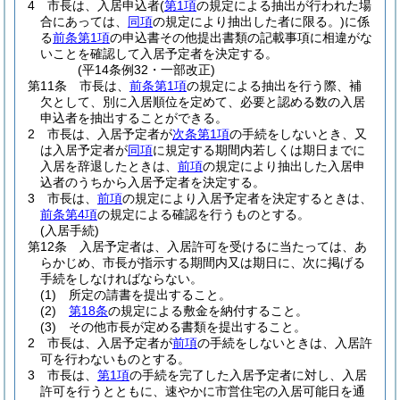
4
市長は、入居申込者
(
第1項
の規定による抽出が行われた場
合にあっては、
同項
の規定により抽出した者に限る。)
に係
る
前条第1項
の申込書その他提出書類の記載事項に相違がな
いことを確認して入居予定者を決定する。
(平14条例32・一部改正)
第11条
市長は、
前条第1項
の規定による抽出を行う際、補
欠として、別に入居順位を定めて、必要と認める数の入居
申込者を抽出することができる。
2
市長は、入居予定者が
次条第1項
の手続をしないとき、又
は入居予定者が
同項
に規定する期間内若しくは期日までに
入居を辞退したときは、
前項
の規定により抽出した入居申
込者のうちから入居予定者を決定する。
3
市長は、
前項
の規定により入居予定者を決定するときは、
前条第4項
の規定による確認を行うものとする。
(入居手続)
第12条
入居予定者は、入居許可を受けるに当たっては、あ
らかじめ、市長が指示する期間内又は期日に、次に掲げる
手続をしなければならない。
(1)
所定の請書を提出すること。
(2)
第18条
の規定による敷金を納付すること。
(3)
その他市長が定める書類を提出すること。
2
市長は、入居予定者が
前項
の手続をしないときは、入居許
可を行わないものとする。
3
市長は、
第1項
の手続を完了した入居予定者に対し、入居
許可を行うとともに、速やかに市営住宅の入居可能日を通