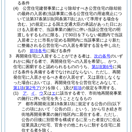
る条件
(4)
公営住宅建替事業により除却すべき公営住宅の除却前
の最終の入居者
(当該事業に係る公営住宅の用途廃止につ
いて法第37条第1項
(同条第7項において準用する場合を
含む。)
の規定による国土交通大臣の承認があった日にお
ける入居者で、当該事業の施行に伴い当該公営住宅の明
渡しをするものに限る。)
で30日を下らない範囲内で当該
入居者ごとに市長が定める期間内に当該事業により新た
に整備される公営住宅への入居を希望する旨を申し出た
もの
前項各号
に掲げる条件
3
再開発住宅に入居することができる者は、
次の各号
のいず
れかに掲げる者で、再開発住宅への入居を希望し、かつ、
住宅に困窮すると認められるもののうち、
第1項第6号
に掲
げる条件を具備する者でなければならない。
ただし、再開
発住宅に入居させるべき者が入居せず、又は居住しなくな
った場合においては、再開発住宅を公営住宅とみなして、
第1項
(
第2号ア
(ク)
を除く。)
及び
前項
の規定を準用する。
(1)
ア
、
イ
、
ウ
又は
エ
に該当する者で、市街地再開発事業
の施行に伴い住宅を失うこととなるもの
ア
都市再開発法第19条第1項に規定する公告の日
(以下
この項において「公告の日」という。)
から引き続き市
街地再開発事業の施行地区内に居住する者。
ただし、
公告の日後に別世帯を構成するに至った者並びに住込
従業員及び社宅、官舎その他これらに類する住宅に居
住する者を除く。