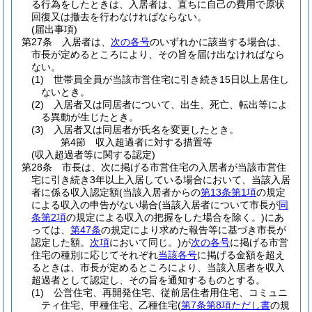
る行為をしたときは、入居者は、直ちに自己の費用で原状
回復又は撤去を行わなければならない。
(届出事項)
第27条
入居者は、
次の各号
のいずれかに該当する場合は、
市長が定めるところにより、その旨を届け出なければなら
ない。
(1)
世帯員全員が当該市営住宅に引き続き15日以上居住し
ないとき。
(2)
入居者又は同居者について、出生、死亡、転出等によ
る異動が生じたとき。
(3)
入居者又は同居者が氏名を変更したとき。
第4節
収入超過者に対する措置等
(収入超過者等に関する認定)
第28条
市長は、次に掲げる市営住宅の入居者が当該市営住
宅に引き続き3年以上入居している場合において、当該入居
者に係る収入認定額
(当該入居者からの
第13条第1項
の規定
による収入の申告がない場合
(当該入居者について市長が
同
条第2項
の規定による収入の把握をした場合を除く。)
にあ
っては、
第47条
の規定により求めた報告等に基づき市長が
認定した額。
次項
において同じ。)
が
次の各号
に掲げる市営
住宅の種別に応じてそれぞれ
当該各号
に掲げる金額を超え
るときは、市長が定めるところにより、当該入居者を収入
超過者として認定し、その旨を通知するものとする。
(1)
公営住宅、再開発住宅、従前居住者用住宅、コミュニ
ティ住宅、甲種住宅、乙種住宅
(
第7条第8項ただし書
の規