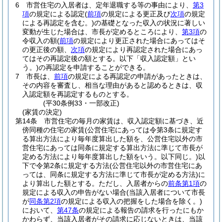
6
市営住宅の入居者は、定年退職する等の事由により、
第3
項
の規定による認定
(
前項
の規定による更正及び
次項
の規定
による再認定を含む。)
の基礎となった収入の状況に著しい
変動が生じた場合は、市長が定めるところにより、
第3項
の
令収入の額
(
前項
の規定により更正された場合にあってはそ
の更正後の額、
次項
の規定により再認定された場合にあっ
てはその再認定後の額とする。以下「収入認定額」とい
う。)
の再認定を申請することができる。
7
市長は、
前項
の規定による再認定の申請があったときは、
その内容を審査し、相当な理由があると認めるときは、収
入認定額を再認定するものとする。
(平30条例33・一部改正)
(家賃の決定)
第14条
市営住宅の毎月の家賃は、収入認定額に基づき、近
傍同種の住宅の家賃
(公営住宅にあっては令第3条に規定す
る算出方法により毎年度算出した額を、公営住宅以外の市
営住宅にあっては同条に規定する算出方法に準じて市長が
定める方法により毎年度算出した額をいう。以下同じ。)
以
下で令第2条に規定する方法
(公営住宅以外の市営住宅にあ
っては、同条に規定する方法に準じて市長が定める方法)
に
より算出した額とする。
ただし、入居者からの
前条第1項
の
規定による収入の申告がない場合
(当該入居者について市長
が
同条第2項
の規定による収入の把握をした場合を除く。)
において、
第47条
の規定による報告の請求を行ったにもか
かわらず、当該入居者がその請求に応じないときは、当該