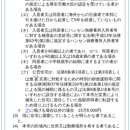
の規定による厚生労働大臣の認定を受けている者が
ある場合
(エ)
入居者又は同居者に海外からの引揚者で本邦に
引き揚げた日から起算して5年を経過していないもの
がある場合
(オ)
入居者又は同居者にハンセン病療養所入所者等
に対する補償金の支給等に関する法律
(平成13年法律
第63号)
第2条に規定するハンセン病療養所入所者等
がある場合
(カ)
入居者が60歳以上の者であり、かつ、同居者の
いずれもが60歳以上又は18歳未満の者である場合
(キ)
同居者に小学校就学の始期に達するまでの者が
ある場合
(ク)
公営住宅が、法第8条第1項若しくは第3項若しく
じん
は激
災害に対処するための特別の財政援助等に関
甚
する法律
(昭和37年法律第150号)
第22条第1項の規定
による国の補助に係るもの又は法第8条第1項各号の
いずれかに該当する場合において本市が災害により
滅失した住宅に居住していた低額所得者に転貸する
ため借り上げるものである場合
イ
ア
に掲げる場合以外の場合 15万8,000円
(3)
現に住宅に困窮していることが明らかな者であるこ
と。
(4)
本市の区域内に住所又は勤務場所を有する者であるこ