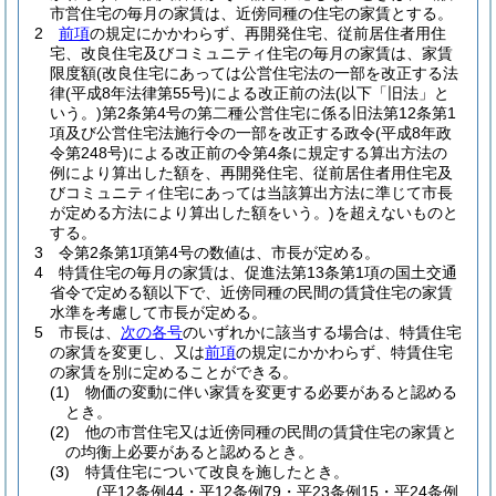
市営住宅の毎月の家賃は、近傍同種の住宅の家賃とする。
2
前項
の規定にかかわらず、再開発住宅、従前居住者用住
宅、改良住宅及びコミュニティ住宅の毎月の家賃は、家賃
限度額
(改良住宅にあっては公営住宅法の一部を改正する法
律
(平成8年法律第55号)
による改正前の法
(以下「旧法」と
いう。)
第2条第4号の第二種公営住宅に係る旧法第12条第1
項及び公営住宅法施行令の一部を改正する政令
(平成8年政
令第248号)
による改正前の令第4条に規定する算出方法の
例により算出した額を、再開発住宅、従前居住者用住宅及
びコミュニティ住宅にあっては当該算出方法に準じて市長
が定める方法により算出した額をいう。)
を超えないものと
する。
3
令第2条第1項第4号の数値は、市長が定める。
4
特賃住宅の毎月の家賃は、促進法第13条第1項の国土交通
省令で定める額以下で、近傍同種の民間の賃貸住宅の家賃
水準を考慮して市長が定める。
5
市長は、
次の各号
のいずれかに該当する場合は、特賃住宅
の家賃を変更し、又は
前項
の規定にかかわらず、特賃住宅
の家賃を別に定めることができる。
(1)
物価の変動に伴い家賃を変更する必要があると認める
とき。
(2)
他の市営住宅又は近傍同種の民間の賃貸住宅の家賃と
の均衡上必要があると認めるとき。
(3)
特賃住宅について改良を施したとき。
(平12条例44・平12条例79・平23条例15・平24条例