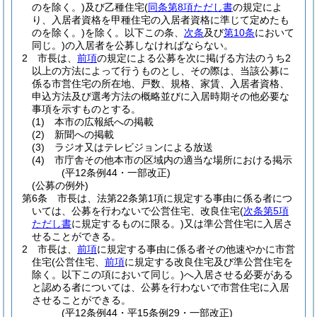
のを除く。)
及び乙種住宅
(
同条第8項ただし書
の規定によ
り、入居者資格を甲種住宅の入居者資格に準じて定めたも
のを除く。)
を除く。以下この条、
次条
及び
第10条
において
同じ。)
の入居者を公募しなければならない。
2
市長は、
前項
の規定による公募を次に掲げる方法のうち2
以上の方法によって行うものとし、その際は、当該公募に
係る市営住宅の所在地、戸数、規格、家賃、入居者資格、
申込方法及び選考方法の概略並びに入居時期その他必要な
事項を示すものとする。
(1)
本市の広報紙への掲載
(2)
新聞への掲載
(3)
ラジオ又はテレビジョンによる放送
(4)
市庁舎その他本市の区域内の適当な場所における掲示
(平12条例44・一部改正)
(公募の例外)
第6条
市長は、法第22条第1項に規定する事由に係る者につ
いては、公募を行わないで公営住宅、改良住宅
(
次条第5項
ただし書
に規定するものに限る。)
又は準公営住宅に入居さ
せることができる。
2
市長は、
前項
に規定する事由に係る者その他速やかに市営
住宅
(公営住宅、
前項
に規定する改良住宅及び準公営住宅を
除く。以下この項において同じ。)
へ入居させる必要がある
と認める者については、公募を行わないで市営住宅に入居
させることができる。
(平12条例44・平15条例29・一部改正)