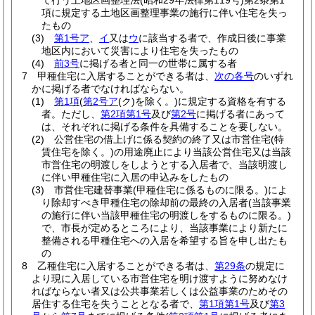
て行う土地区画整理法
(昭和29年法律第119号)
第2条第1
項に規定する土地区画整理事業の施行に伴い住宅を失っ
たもの
(3)
第1号ア
、
イ
又は
ウ
に該当する者で、作成日後に事業
地区内において災害により住宅を失ったもの
(4)
前3号
に掲げる者と同一の世帯に属する者
7
甲種住宅に入居することができる者は、
次の各号
のいずれ
かに掲げる者でなければならない。
(1)
第1項
(
第2号ア
(ク)
を除く。)
に規定する資格を有する
者。
ただし、
第2項第1号
及び
第2号
に掲げる者にあって
は、それぞれに掲げる条件を具備することを要しない。
(2)
公営住宅の借上げに係る契約の終了又は市営住宅
(特
賃住宅を除く。)
の用途廃止により当該公営住宅又は当該
市営住宅の明渡しをしようとする入居者で、当該明渡し
に伴い甲種住宅に入居の申込みをしたもの
(3)
市営住宅建替事業
(甲種住宅に係るものに限る。)
によ
り除却すべき甲種住宅の除却前の最終の入居者
(当該事業
の施行に伴い当該甲種住宅の明渡しをするものに限る。)
で、市長が定めるところにより、当該事業により新たに
整備される甲種住宅への入居を希望する旨を申し出たも
の
8
乙種住宅に入居することができる者は、
第29条
の規定に
より現に入居している市営住宅を明け渡すように努めなけ
ればならない者又は公共事業若しくは公益事業のためその
居住する住宅を失うこととなる者で、
第1項第1号
及び
第3