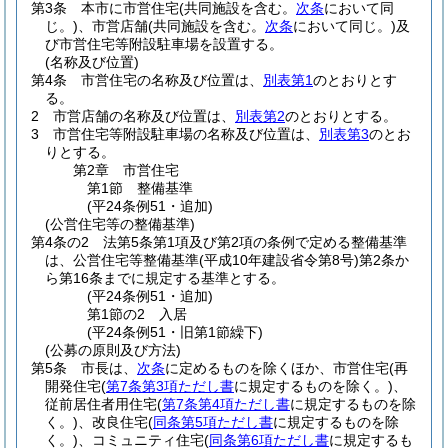
第3条
本市に市営住宅
(共同施設を含む。
次条
において同
じ。)
、市営店舗
(共同施設を含む。
次条
において同じ。)
及
び市営住宅等附設駐車場を設置する。
(名称及び位置)
第4条
市営住宅の名称及び位置は、
別表第1
のとおりとす
る。
2
市営店舗の名称及び位置は、
別表第2
のとおりとする。
3
市営住宅等附設駐車場の名称及び位置は、
別表第3
のとお
りとする。
第2章
市営住宅
第1節
整備基準
(平24条例51・追加)
(公営住宅等の整備基準)
第4条の2
法第5条第1項及び第2項の条例で定める整備基準
は、公営住宅等整備基準
(平成10年建設省令第8号)
第2条か
ら第16条までに規定する基準とする。
(平24条例51・追加)
第1節の2
入居
(平24条例51・旧第1節繰下)
(公募の原則及び方法)
第5条
市長は、
次条
に定めるものを除くほか、市営住宅
(再
開発住宅
(
第7条第3項ただし書
に規定するものを除く。)
、
従前居住者用住宅
(
第7条第4項ただし書
に規定するものを除
く。)
、改良住宅
(
同条第5項ただし書
に規定するものを除
く。)
、コミュニティ住宅
(
同条第6項ただし書
に規定するも