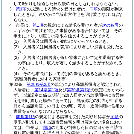
して6か月を経過した日以後の日としなければならない。
3
第1項
の規定による請求を受けた者は、
同項
の期限が到来
したときは、速やかに当該市営住宅を明け渡さなければな
らない。
4
市長は、
第1項
の規定による請求を受けた者が
次の各号
の
いずれかに掲げる特別の事情がある場合においては、その
申出により、明渡しの期限を延長することができる。
(1)
入居者又は同居者が病気にかかっているとき。
(2)
入居者又は同居者が災害により著しい損害を受けたと
き。
(3)
入居者又は同居者が近い将来において定年退職する等
の事由により、収入が著しく減少することが予想される
とき。
(4)
その他市長において特別の事情があると認めるとき。
(高額所得者に対する家賃等)
第32条
第28条第2項
の規定により高額所得者と認定された
入居者は、
第14条第1項
及び
第30条第1項
の規定にかかわら
ず、当該認定に係る期間
(当該入居者が当該期間中に市営住
宅を明け渡した場合にあっては、当該認定の効力が生ずる
日から当該明渡しの日までの間)
、毎月、近傍同種の住宅の
家賃を支払わなければならない。
2
前条第1項
の規定による請求を受けた高額所得者が
同項
の
期限が到来しても当該市営住宅を明け渡さない場合におい
ては、市長は、
同項
の期限が到来した日の翌日から当該市
営住宅の明渡しを行う日までの期間について、近傍同種の