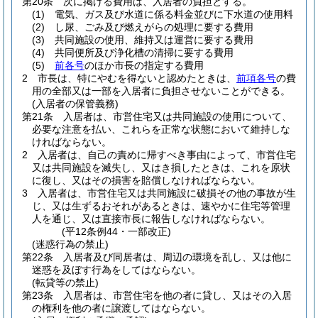
第20条
次に掲げる費用は、入居者の負担とする。
(1)
電気、ガス及び水道に係る料金並びに下水道の使用料
(2)
し尿、ごみ及び燃えがらの処理に要する費用
(3)
共同施設の使用、維持又は運営に要する費用
(4)
共同便所及び浄化槽の清掃に要する費用
(5)
前各号
のほか市長の指定する費用
2
市長は、特にやむを得ないと認めたときは、
前項各号
の費
用の全部又は一部を入居者に負担させないことができる。
(入居者の保管義務)
第21条
入居者は、市営住宅又は共同施設の使用について、
必要な注意を払い、これらを正常な状態において維持しな
ければならない。
2
入居者は、自己の責めに帰すべき事由によって、市営住宅
又は共同施設を滅失し、又はき損したときは、これを原状
に復し、又はその損害を賠償しなければならない。
3
入居者は、市営住宅又は共同施設に破損その他の事故が生
じ、又は生ずるおそれがあるときは、速やかに住宅等管理
人を通じ、又は直接市長に報告しなければならない。
(平12条例44・一部改正)
(迷惑行為の禁止)
第22条
入居者及び同居者は、周辺の環境を乱し、又は他に
迷惑を及ぼす行為をしてはならない。
(転貸等の禁止)
第23条
入居者は、市営住宅を他の者に貸し、又はその入居
の権利を他の者に譲渡してはならない。