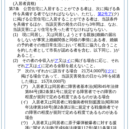
(入居者資格)
第7条
公営住宅に入居することができる者は、次に掲げる条
件を具備する者でなければならない。
ただし、
第2号ア
(ク)
に掲げる公営住宅に入居することができる者は、当該条件
を具備するほか、当該災害の発生の日から3年間は、なお、
当該災害により住宅を失った者でなければならない。
(1)
現に同居し、又は同居しようとする親族
(婚姻の届出
をしないが事実上婚姻関係と同様の事情にある者、婚姻
の予約者その他日常生活において相互に協力し合うこと
を約した者として市長が認める者を含む。以下同じ。)
が
あること。
(2)
その者の令収入が
ア
又は
イ
に掲げる場合に応じ、それ
ぞれ
ア
又は
イ
に定める金額を超えないこと。
ア
次のいずれかに該当する場合 21万4,000円
(
(ク)
に
掲げる場合であって、当該災害発生の日から3年を経過
した後は、15万8,000円)
(ア)
入居者又は同居者に障害者基本法
(昭和45年法律
第84号)
第2条第1号に規定する障害者でその障害の
程度が規則で定める程度であるものがある場合
(イ)
入居者又は同居者に戦傷病者特別援護法
(昭和38
年法律第168号)
第2条第1項に規定する戦傷病者でそ
の障害の程度が規則で定める程度であるものがある
場合
(ウ)
入居者又は同居者に原子爆弾被爆者に対する援
護に関する法律
(平成6年法律第117号)
第11条第1項