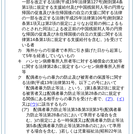
一部を改正する法律
(平成19年法律第127号)
附則第4条
第1項に規定する支援給付及び中国残留邦人等の円滑な
帰国の促進及び永住帰国後の自立の支援に関する法律
の一部を改正する法律
(平成25年法律第106号)
附則第2
条第1項又は第2項の規定によりなお従前の例によるも
のとされた同法による改正前の中国残留邦人等の円滑
な帰国の促進及び永住帰国後の自立の支援に関する法
律第14条第1項に規定する支援給付を含む。)
を受けて
いる者
カ
海外からの引揚者で本邦に引き揚げた日から起算し
て5年を経過していないもの
キ
ハンセン病療養所入所者等に対する補償金の支給等
に関する法律第2条に規定するハンセン病療養所入所者
等
ク
配偶者からの暴力の防止及び被害者の保護等に関す
る法律
(平成13年法律第31号。以下この号において
「配偶者暴力防止等法」という。)
第1条第2項に規定す
る被害者又は配偶者暴力防止等法第28条の2に規定す
る関係にある相手からの暴力を受けた者で、
(ア)
、
(イ)
又は
(ウ)
に該当するもの
(ア)
配偶者暴力防止等法第3条第3項第3号
(配偶者暴
力防止等法第28条の2において準用する場合を含
む。)
の規定による一時保護又は配偶者暴力防止等法
第5条
(配偶者暴力防止等法第28条の2において準用
する場合を含む。)
若しくは児童福祉法
(昭和22年法