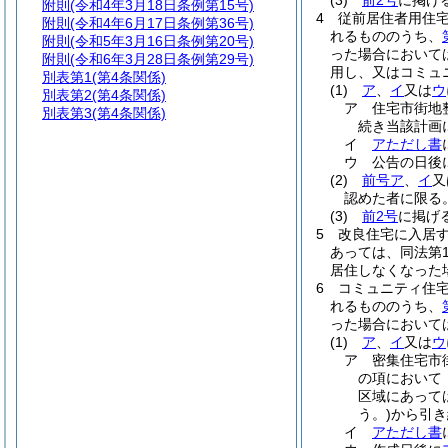
(3)
前2号
に掲げ
附則
(令和4年3月18日条例第15号)
4
従前居住者用住
附則
(令和4年6月17日条例第36号)
れるもののうち、
附則
(令和5年3月16日条例第20号)
った場合において
附則
(令和6年3月28日条例第29号)
用し、又はコミュ
別表第1
(第4条関係)
(1)
ア
、
イ
又は
ウ
別表第2
(第4条関係)
ア
住宅市街地
別表第3
(第4条関係)
続き当該計画
イ
アただし書
ウ
公告の日後
(2)
前号ア
、
イ
又
認めた者に限る。
(3)
前2号
に掲げ
5
改良住宅に入居す
あっては、同法第
居住しなくなった
6
コミュニティ住
れるもののうち、
った場合において
(1)
ア
、
イ
又は
ウ
ア
密集住宅市
の項において
区域にあって
う。)
から引き
イ
アただし書