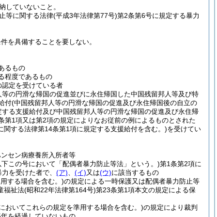
納していないこと。
止等に関する法律
(平成3年法律第77号)
第2条第6号に規定する暴力
条件を具備することを要しない。
あるもの
る程度であるもの
の認定を受けている者
人等の円滑な帰国の促進並びに永住帰国した中国残留邦人等及び特
給付
(中国残留邦人等の円滑な帰国の促進及び永住帰国後の自立の
定する支援給付及び中国残留邦人等の円滑な帰国の促進及び永住帰
条第1項又は第2項の規定によりなお従前の例によるものとされた
関する法律第14条第1項に規定する支援給付を含む。)
を受けてい
ハンセン病療養所入所者等
。以下この号において「配偶者暴力防止等法」という。)
第1条第2項に
暴力を受けた者で、
(ア)
、
(イ)
又は
(ウ)
に該当するもの
準用する場合を含む。)
の規定による一時保護又は配偶者暴力防止等
童福祉法
(昭和22年法律第164号)
第23条第1項本文の規定による保
2においてこれらの規定を準用する場合を含む。)
の規定により裁判
5年を経過していないもの