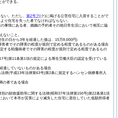
とができる。
らない。
ただし、
第2号ア
(ク)
に掲げる公営住宅に入居することがで
により住宅を失った者でなければならない。
様の事情にある者、婚姻の予約者その他日常生活において相互に協
えないこと。
の日から3年を経過した後は、15万8,000円)
る障害者でその障害の程度が規則で定める程度であるものがある場合
規定する戦傷病者でその障害の程度が規則で定める程度であるもの
7号)
第11条第1項の規定による厚生労働大臣の認定を受けている
経過していないものがある場合
る法律
(平成13年法律第63号)
第2条に規定するハンセン病療養所入
未満の者である場合
特別の財政援助等に関する法律
(昭和37年法律第150号)
第22条第1項
合において本市が災害により滅失した住宅に居住していた低額所得者