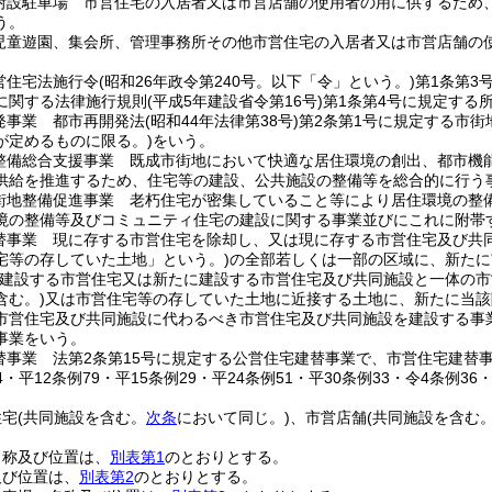
附設駐車場 市営住宅の入居者又は市営店舗の使用者の用に供するため
う。
児童遊園、集会所、管理事務所その他市営住宅の入居者又は市営店舗の
営住宅法施行令
(昭和26年政令第240号。以下「令」という。)
第1条第3
に関する法律施行規則
(平成5年建設省令第16号)
第1条第4号に規定する所
発事業 都市再開発法
(昭和44年法律第38号)
第2条第1号に規定する市街
が定めるものに限る。)
をいう。
整備総合支援事業 既成市街地において快適な居住環境の創出、都市機
供給を推進するため、住宅等の建設、公共施設の整備等を総合的に行う
街地整備促進事業 老朽住宅が密集していること等により居住環境の整
境の整備等及びコミュニティ住宅の建設に関する事業並びにこれに附帯
替事業 現に存する市営住宅を除却し、又は現に存する市営住宅及び共
宅等の存していた土地」という。)
の全部若しくは一部の区域に、新たに
に建設する市営住宅又は新たに建設する市営住宅及び共同施設と一体の
含む。)
又は市営住宅等の存していた土地に近接する土地に、新たに当該
市営住宅及び共同施設に代わるべき市営住宅及び共同施設を建設する事
事業をいう。
替事業 法第2条第15号に規定する公営住宅建替事業で、市営住宅建替
44・平12条例79・平15条例29・平24条例51・平30条例33・令4条例36
住宅
(共同施設を含む。
次条
において同じ。)
、市営店舗
(共同施設を含む
名称及び位置は、
別表第1
のとおりとする。
及び位置は、
別表第2
のとおりとする。