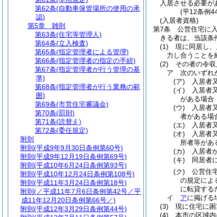
入居させる必要が
第62条
(自動車保管場所の使用の承
(平12条例
認)
(入居者資格)
第5章
雑則
第7条
公営住宅に
第63条
(住宅等管理人)
きる者は、当該条
第64条
(立入検査)
(1)
現に同居し、
第65条
(指定管理者による管理)
力し合うことを
第66条
(指定管理者の指定の手続)
(2)
その者の令収
第67条
(指定管理者が行う管理の基
ア
次のいずれか
準)
(ア)
入居者
第68条
(指定管理者が行う業務の範
(イ)
入居者
囲)
がある場合
第69条
(市営住宅審議会)
(ウ)
入居者
第70条
(罰則)
者がある場
第71条
(読替え)
(エ)
入居者
第72条
(委任規定)
(オ)
入居者
附則
所者等があ
附則
(平成9年9月30日条例第60号)
(カ)
入居者
附則
(平成9年12月19日条例第69号)
(キ)
同居者
附則
(平成10年6月24日条例第93号)
(ク)
公営住
附則
(平成10年12月24日条例第108号)
の規定によ
附則
(平成11年3月24日条例第18号)
に転貸する
附則
(／平成11年7月6日条例第42号／平
イ
ア
に掲げる場
成11年12月20日条例第66号／)
(3)
現に住宅に困
附則
(平成12年3月29日条例第44号)
(4)
本市の区域内