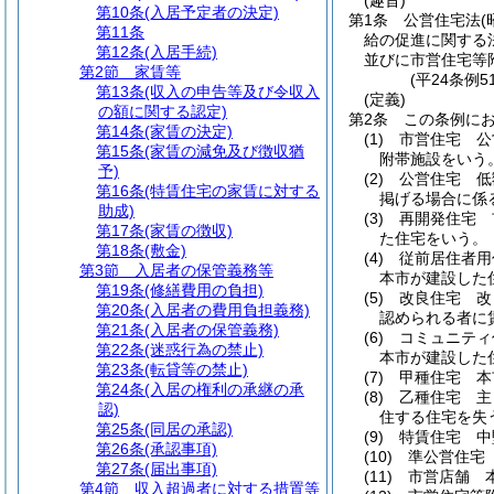
(趣旨)
第10条
(入居予定者の決定)
第1条
公営住宅法
(
第11条
給の促進に関する
第12条
(入居手続)
並びに市営住宅等
第2節
家賃等
(平24条例
第13条
(収入の申告等及び令収入
(定義)
の額に関する認定)
第2条
この条例に
第14条
(家賃の決定)
(1)
市営住宅 公
第15条
(家賃の減免及び徴収猶
附帯施設をいう
予)
(2)
公営住宅 低
第16条
(特賃住宅の家賃に対する
掲げる場合に係
助成)
(3)
再開発住宅 
第17条
(家賃の徴収)
た住宅をいう。
第18条
(敷金)
(4)
従前居住者用
第3節
入居者の保管義務等
本市が建設した
第19条
(修繕費用の負担)
(5)
改良住宅 改
第20条
(入居者の費用負担義務)
認められる者に
第21条
(入居者の保管義務)
(6)
コミュニティ
第22条
(迷惑行為の禁止)
本市が建設した
第23条
(転貸等の禁止)
(7)
甲種住宅 本
第24条
(入居の権利の承継の承
(8)
乙種住宅 主
認)
住する住宅を失
第25条
(同居の承認)
(9)
特賃住宅 中
第26条
(承認事項)
(10)
準公営住宅
第27条
(届出事項)
(11)
市営店舗 
第4節
収入超過者に対する措置等