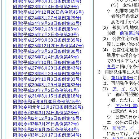
附則
(平成23年3月11日条例第15号)
(ウ)
女性相
附則
(平成23年7月4日条例第29号)
ケ
犯罪等
(犯
附則
(平成23年12月20日条例第45号)
者等
(同条第
附則
(平成24年3月27日条例第29号)
ある相手から
附則
(平成24年9月28日条例第51号)
(2)
被災市街地復
附則
(平成25年2月28日条例第3号)
限者
前項第1
附則
(平成25年7月2日条例第30号)
(3)
公営住宅の借
附則
(平成25年9月30日条例第39号)
渡しに伴い他の
附則
(平成25年12月20日条例第47号)
(4)
公営住宅建替
附則
(平成26年3月28日条例第30号)
準用する場合を
附則
(平成26年7月4日条例第46号)
で30日を下ら
附則
(平成26年10月1日条例第58号)
各号
に掲げる条
附則
(平成27年6月29日条例第43号)
3
再開発住宅に入
附則
(平成28年6月20日条例第38号)
ち、
第1項第6号
に
附則
(平成29年10月3日条例第33号)
は、再開発住宅を
附則
(平成30年3月29日条例第33号)
(1)
ア
、
イ
、
ウ
又
附則
(平成30年7月2日条例第41号)
ア
都市再開発
附則
(平成31年3月15日条例第18号)
者。
ただし、
附則
(令和元年9月30日条例第15号)
イ
アただし書
附則
(令和元年12月17日条例第26号)
に認めたもの
附則
(令和2年3月24日条例第26号)
ウ
公告の日か
附則
(令和2年12月16日条例第45号)
エ
公告の日後
附則
(令和3年3月29日条例第32号)
(2)
前号ア
、
イ
、
附則
(令和3年6月29日条例第48号)
にあっては、市
附則
(令和3年12月17日条例第64号)