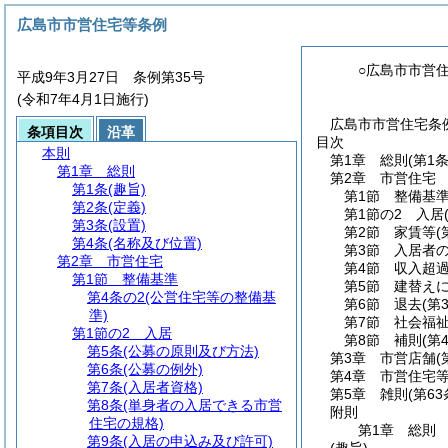
広島市市営住宅等条例
○広島市市営
平成9年3月27日 条例第35号
(令和7年4月1日施行)
広島市市営住宅条例
条項目次
沿革
目次
本則
第1章
総則
(第1
第1章
総則
第2章
市営住宅
第1条
(趣旨)
第1節
整備基
第2条
(定義)
第1節の2
入居
第3条
(設置)
第2節
家賃等
(
第4条
(名称及び位置)
第3節
入居者
第2章
市営住宅
第4節
収入超
第1節
整備基準
第5節
建替え
第4条の2
(公営住宅等の整備基
第6節
退去
(第
準)
第7節
社会福
第1節の2
入居
第8節
補則
(第
第5条
(公募の原則及び方法)
第3章
市営店舗
(
第6条
(公募の例外)
第4章
市営住宅
第7条
(入居者資格)
第5章
雑則
(第6
第8条
(単身者の入居できる市営
附則
住宅の規格)
第1章
総則
第9条
(入居の申込み及び許可)