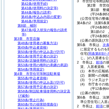
3
市営住宅等附設
第42条
(使用手続)
第2章
市営
第43条
(使用料の決定等)
第1節
整
第44条
(報告の請求)
(平24条例5
第45条
(申込み内容の変更)
(公営住宅等の整備
第46条
(準用規定)
第4条の2
法第5条
第8節
補則
(平24条例5
第47条
(収入状況の報告の請求
第1節の2
等)
(平24条例
第3章
市営店舗
(公募の原則及び方
第48条
(使用者の募集方法)
第5条
市長は、
次
第49条
(申込者資格)
に規定するものを
第50条
(使用の申込み及び許可)
住宅
(
同条第8項た
第51条
(使用予定者の決定)
じ。)
の入居者を公
第52条
(店舗使用料の決定)
2
市長は、
前項
の
第53条
(使用の権利の承継の承認)
賃、入居者資格、
第54条
(準用規定)
(1)
本市の広報紙
第4章
市営住宅等附設駐車場
(2)
新聞への掲載
第55条
(申込者資格)
(3)
ラジオ又はテ
第56条
(使用の申込み及び許可)
(4)
市庁舎その他
第57条
(使用予定者の決定)
(平12条例
第58条
(附設駐車場使用料の決定及
(公募の例外)
び減免)
第6条
市長は、法第
第59条
(禁止行為)
準公営住宅に入居
第60条
(市の損害賠償責任)
2
市長は、
前項
に
第61条
(準用規定)