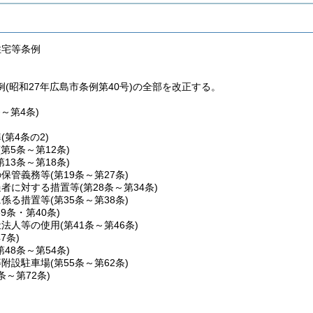
住宅等条例
(昭和27年広島市条例第40号)の全部を改正する。
条～第4条)
準
(第4条の2)
(第5条～第12条)
第13条～第18条)
の保管義務等
(第19条～第27条)
過者に対する措置等
(第28条～第34条)
に係る措置等
(第35条～第38条)
39条・第40条)
祉法人等の使用
(第41条～第46条)
47条)
第48条～第54条)
等附設駐車場
(第55条～第62条)
3条～第72条)