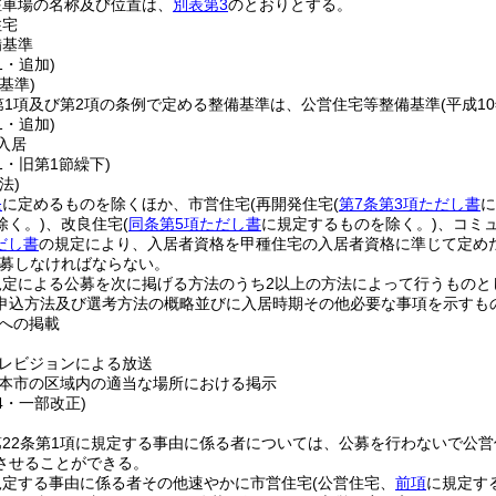
駐車場の名称及び位置は、
別表第3
のとおりとする。
住宅
備基準
1・追加)
基準)
第1項及び第2項の条例で定める整備基準は、公営住宅等整備基準
(平成1
1・追加)
入居
51・旧第1節繰下)
法)
条
に定めるものを除くほか、市営住宅
(再開発住宅
(
第7条第3項ただし書
に
除く。)
、改良住宅
(
同条第5項ただし書
に規定するものを除く。)
、コミ
だし書
の規定により、入居者資格を甲種住宅の入居者資格に準じて定めた
募しなければならない。
規定による公募を次に掲げる方法のうち2以上の方法によって行うものと
申込方法及び選考方法の概略並びに入居時期その他必要な事項を示すも
への掲載
レビジョンによる放送
本市の区域内の適当な場所における掲示
44・一部改正)
22条第1項に規定する事由に係る者については、公募を行わないで公
させることができる。
規定する事由に係る者その他速やかに市営住宅
(公営住宅、
前項
に規定す