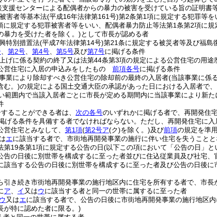
談支援センターによる配偶者からの暴力の被害を受けている旨の証明書
罪被害者等基本法
(平成16年法律第161号)
第2条第1項に規定する犯罪等を
2項に規定する犯罪被害者等をいい、配偶者暴力防止等法第1条第2項に規
の暴力を受けた者を除く。)
として市長が認める者
興特別措置法
(平成7年法律第14号)
第21条に規定する被災者等及び福島
号
、
第2号
、
第4号
、
第5号
及び
第7号
に掲げる条件
上げに係る契約の終了又は法第44条第3項の規定による公営住宅の用
公営住宅に入居の申込みをしたもの
前項各号
に掲げる条件
事業により除却すべき公営住宅の除却前の最終の入居者
(当該事業に係
含む。)
の規定による国土交通大臣の承認があった日における入居者で、
ない範囲内で当該入居者ごとに市長が定める期間内に当該事業により新
件
居することができる者は、
次の各号
のいずれかに掲げる者で、再開発住
掲げる条件を具備する者でなければならない。
ただし、再開発住宅に入
公営住宅とみなして、
第1項
(
第2号ア
(ク)
を除く。)
及び
前項
の規定を準
は
エ
に該当する者で、市街地再開発事業の施行に伴い住宅を失うことと
法第19条第1項に規定する公告の日
(以下この項において「公告の日」と
公告の日後に別世帯を構成するに至った者並びに住込従業員及び社宅、
に該当する公告の日後に別世帯を構成するに至った者及び公告の日後に
ら引き続き市街地再開発事業の施行地区内に住宅を所有する者で、市長
に
ア
、
イ
又は
ウ
に該当する者と同一の世帯に属するに至った者
ウ
又は
エ
に該当する者で、公告の日後に市街地再開発事業の施行地区内
長が特に認めた者に限る。)