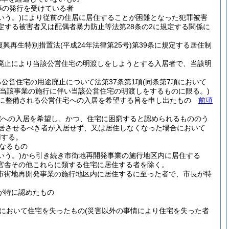
等の発行を受けている者
いう。)
により従前の住居に居住することが困難となった犯罪被害
定する被害者又は配偶者暴力防止等法第28条の2に規定する関係に
復興再生特別措置法
(平成24年法律第25号)
第39条に規定する居住制
途廃止により当該公営住宅の明渡しをしようとする入居者で、当該明
る公営住宅の用途廃止について法第37条第1項
(同条第7項において
当該事業の施行に伴い当該公営住宅の明渡しをするものに限る。)
たに整備される公営住宅への入居を希望する旨を申し出たもの
前項
宅への入居を希望し、かつ、住宅に困窮すると認められるもののう
居させるべき者が入居せず、又は居住しなくなった場合において
用する。
なるもの
いう。)
から引き続き市街地再開発事業の施行地区内に居住する
官舎その他これらに類する住宅に居住する者を除く。
市街地再開発事業の施行地区内に居住するに至った者で、市長が特
が特に認めたもの
において住宅を失ったもの
(災害以外の事情により住宅を失った者