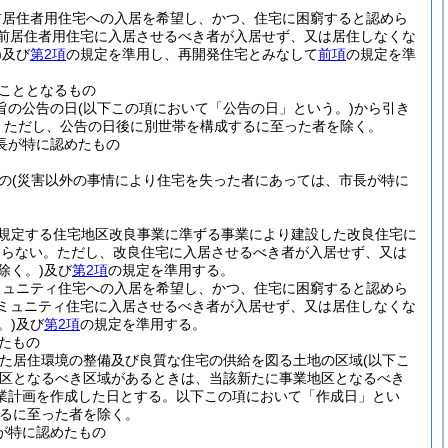
前居住者用住宅への入居を希望し、かつ、住宅に困窮すると認めら
前居住者用住宅に入居させるべき者が入居せず、又は居住しなくな
)
及び
第2項
の規定を準用し、再開発住宅とみなして
前項
の規定を準
こととなるもの
旨の公告の日
(以下この項において「公告の日」という。)
から引き
。
ただし、公告の日後に別世帯を構成するに至った者を除く。
長が特に認めたもの
の
(災害以外の事情により住宅を失った者にあっては、市長が特に
に規定する住宅地区改良事業に準ずる事業により建設した改良住宅に
ならない。
ただし、改良住宅に入居させるべき者が入居せず、又は
除く。)
及び
第2項
の規定を準用する。
ミュニティ住宅への入居を希望し、かつ、住宅に困窮すると認めら
ミュニティ住宅に入居させるべき者が入居せず、又は居住しなくな
。)
及び
第2項
の規定を準用する。
たもの
めた居住環境の整備及び良質な住宅の供給を図る土地の区域
(以下こ
区となるべき区域があるときは、当該新たに事業地区となるべき
業計画を作成した日とする。以下この項において「作成日」とい
るに至った者を除く。
が特に認めたもの