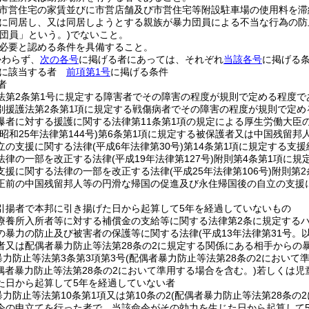
市営住宅の家賃並びに市営店舗及び市営住宅等附設駐車場の使用料を滞
に同居し、又は同居しようとする親族が暴力団員による不当な行為の防
力団員」という。)
でないこと。
必要と認める条件を具備すること。
かわらず、
次の各号
に掲げる者にあっては、それぞれ
当該各号
に掲げる
かに該当する者
前項第1号
に掲げる条件
者
法第2条第1号に規定する障害者でその障害の程度が規則で定める程度で
別援護法第2条第1項に規定する戦傷病者でその障害の程度が規則で定め
爆者に対する援護に関する法律第11条第1項の規定による厚生労働大臣
(昭和25年法律第144号)
第6条第1項に規定する被保護者又は中国残留邦
立の支援に関する法律
(平成6年法律第30号)
第14条第1項に規定する支援
法律の一部を改正する法律
(平成19年法律第127号)
附則第4条第1項に規
支援に関する法律の一部を改正する法律
(平成25年法律第106号)
附則第2
正前の中国残留邦人等の円滑な帰国の促進及び永住帰国後の自立の支援に
引揚者で本邦に引き揚げた日から起算して5年を経過していないもの
療養所入所者等に対する補償金の支給等に関する法律第2条に規定する
の暴力の防止及び被害者の保護等に関する法律
(平成13年法律第31号
者又は配偶者暴力防止等法第28条の2に規定する関係にある相手からの
暴力防止等法第3条第3項第3号
(配偶者暴力防止等法第28条の2において
偶者暴力防止等法第28条の2において準用する場合を含む。)
若しくは児
た日から起算して5年を経過していない者
力防止等法第10条第1項又は第10条の2
(配偶者暴力防止等法第28条の
令の申立てを行った者で、当該命令がその効力を生じた日から起算して