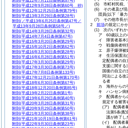
附則
(平成12年7月11日条例第57号)
(5)
市町村民税、
附則
(平成12年9月28日条例第60号 抄)
(6)
その者及び現
附則
(平成12年12月25日条例第79号)
団員
(以下「暴
附則
(平成13年3月29日条例第28号)
(7)
その他市長が
附則
(／平成13年6月25日条例第47号／
2
前項
の規定にか
平成13年9月28日条例第58号／)
(1)
次のいずれ
附則
(平成14年3月28日条例第32号)
ア
60歳以上の
附則
(平成14年7月4日条例第47号)
イ
障害者基本
附則
(平成15年3月20日条例第29号)
ウ
戦傷病者特
附則
(平成15年10月2日条例第62号)
エ
原子爆弾被
附則
(平成16年3月30日条例第28号)
オ
生活保護法
附則
(平成16年6月28日条例第51号)
定配偶者の自
附則
(平成17年3月30日条例第29号)
支援に関する
附則
(平成17年3月30日条例第73号)
国後の自立の
附則
(平成17年7月8日条例第133号)
同法による改
附則
(平成17年12月21日条例第170号)
る者
附則
(平成18年6月30日条例第67号)
カ
海外からの
附則
(平成18年12月20日条例第85号)
キ
ハンセン病
附則
(平成19年2月22日条例第1号)
ク
配偶者から
附則
(平成19年6月29日条例第40号)
規定する被害
附則
(平成20年3月28日条例第31号)
(ア)
配偶者
附則
(平成20年9月29日条例第50号)
法第5条
(配
附則
(平成21年3月30日条例第38号)
護が終了し
附則
(平成21年10月19日条例第61号)
(イ)
配偶者暴
附則
(平成22年9月30日条例第23号)
所がした命