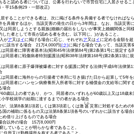
あると認める者については、公募を行わないで市営住宅に入居させるこ
44・平15条例29・一部改正)
入居することができる者は、次に掲げる条件を具備する者でなければな
件を具備するほか、当該災害の発生の日から3年間は、なお、当該災害
又は同居しようとする親族
(婚姻の届出をしないが事実上婚姻関係と同
約した者として市長が認める者を含む。以下同じ。)
があること。
入が
ア
又は
イ
に掲げる場合に応じ、それぞれ
ア
又は
イ
に定める金額を超
に該当する場合 21万4,000円
(
(ク)
に掲げる場合であって、当該災害発生
又は同居者に障害者基本法
(昭和45年法律第84号)
第2条第1号に規定す
又は同居者に戦傷病者特別援護法
(昭和38年法律第168号)
第2条第1項に
又は同居者に原子爆弾被爆者に対する援護に関する法律
(平成6年法律第11
合
又は同居者に海外からの引揚者で本邦に引き揚げた日から起算して5年を
又は同居者にハンセン病療養所入所者等に対する補償金の支給等に関す
る場合
が60歳以上の者であり、かつ、同居者のいずれもが60歳以上又は18歳
に小学校就学の始期に達するまでの者がある場合
じん
宅が、法第8条第1項若しくは第3項若しくは激
災害に対処するための
甚
る国の補助に係るもの又は法第8条第1項各号のいずれかに該当する場
ため借り上げるものである場合
合以外の場合 15万8,000円
窮していることが明らかな者であること。
に住所又は勤務場所を有する者であること。