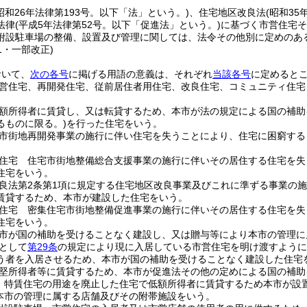
昭和26年法律第193号。以下「法」という。)
、住宅地区改良法
(昭和3
法律
(平成5年法律第52号。以下「促進法」という。)
に基づく市営住宅そ
附設駐車場の整備、設置及び管理に関しては、法令その他別に定めのあ
51・一部改正)
おいて、
次の各号
に掲げる用語の意義は、それぞれ
当該各号
に定めると
営住宅、再開発住宅、従前居住者用住宅、改良住宅、コミュニティ住宅
。
額所得者に賃貸し、又は転貸するため、本市が法の規定による国の補助
るものに限る。)
を行った住宅をいう。
市街地再開発事業の施行に伴い住宅を失うことにより、住宅に困窮する
住宅 住宅市街地整備総合支援事業の施行に伴いその居住する住宅を失
住宅をいう。
良法第2条第1項に規定する住宅地区改良事業及びこれに準ずる事業の
賃貸するため、本市が建設した住宅をいう。
住宅 密集住宅市街地整備促進事業の施行に伴いその居住する住宅を失
住宅をいう。
市が国の補助を受けることなく建設し、又は贈与等により本市の管理に
として
第29条
の規定により現に入居している市営住宅を明け渡すように
う者を入居させるため、本市が国の補助を受けることなく建設した住宅
堅所得者等に賃貸するため、本市が促進法その他の定めによる国の補助
 特賃住宅の用途を廃止した住宅で低額所得者に賃貸するため本市が設
本市の管理に属する店舗及びその附帯施設をいう。