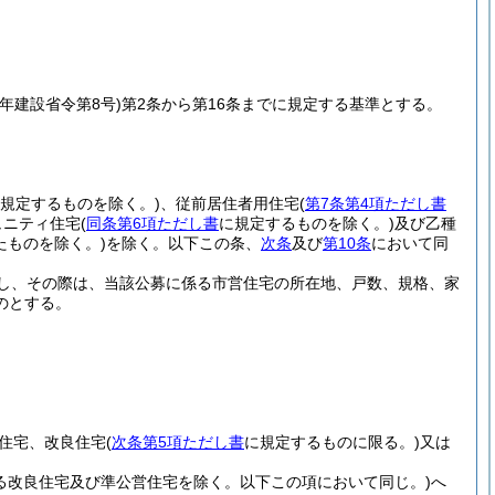
0年建設省令第8号)
第2条から第16条までに規定する基準とする。
規定するものを除く。)
、従前居住者用住宅
(
第7条第4項ただし書
ュニティ住宅
(
同条第6項ただし書
に規定するものを除く。)
及び乙種
ものを除く。)
を除く。以下この条、
次条
及び
第10条
において同
し、その際は、当該公募に係る市営住宅の所在地、戸数、規格、家
のとする。
営住宅、改良住宅
(
次条第5項ただし書
に規定するものに限る。)
又は
る改良住宅及び準公営住宅を除く。以下この項において同じ。)
へ