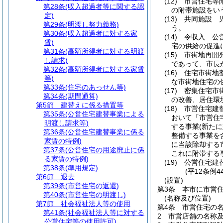
(12)
市営住宅等
第28条
(収入超過者等に関する認
の附帯施設をい
定)
(13)
共同施設 
第29条
(明渡し努力義務)
う。
第30条
(収入超過者に対する家
(14)
令収入 公
賃)
宅の供給の促進
第31条
(高額所得者に対する明渡
(15)
市街地再開
し請求)
であって、市長
第32条
(高額所得者に対する家賃
(16)
住宅市街地
等)
な市街地住宅の
第33条
(住宅のあっせん等)
(17)
密集住宅市
第34条
(期間通算)
の改善、居住環
第5節
建替えに係る措置等
(18)
市営住宅建
第35条
(公営住宅建替事業による
おいて「市営住
明渡し請求等)
する事業
(新た
第36条
(公営住宅建替事業に係る
整備する事業を
家賃の特例)
に当該除却する
第37条
(公営住宅の用途廃止に係
これに附帯する
る家賃の特例)
(19)
公営住宅建
第38条
(準用規定)
(平12条例
第6節
退去
(設置)
第39条
(市営住宅の返還)
第3条
本市に市営
第40条
(市営住宅の明渡し)
(名称及び位置)
第7節
社会福祉法人等の使用
第4条
市営住宅の
第41条
(社会福祉法人等に対する
2
市営店舗の名称
公営住宅等の使用許可)