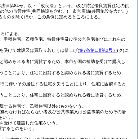
5年法律第84号。以下「改良法」という。)
及び特定優良賃貸住宅の供
の他の市営住宅
(共同施設を含む。)
、市営店舗
(共同施設を含む。)
るものを除くほか、この条例に定めるところによる。
ころによる。
、甲種住宅、乙種住宅、特賃住宅及び準公営住宅並びにこれらの
を受けて建設又は買取り若しくは借上げ
(
第7条第1項第2号ア
(ク)
に
と認められる者に賃貸するため、本市が国の補助を受けて購入し
うことにより、住宅に困窮すると認められる者に賃貸するため、
施行に伴いその居住する住宅を失うことにより、住宅に困窮すると
うことにより、住宅に困窮すると認められる者に賃貸するため、
属する住宅で、乙種住宅以外のものをいう。
努めなければならない者及び公共事業又は公益事業のためその居
をいう。
を受けて建設した住宅をいう。
置するものをいう。