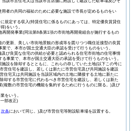
、当該市営住宅又は当該市営店舗に附設して建設した駐車場及びそ
使用者の共同の福祉のために必要な施設で市長が定めるものをい
号に規定する収入
(特賃住宅に係るものにあっては、特定優良賃貸住
得)
をいう。
地再開発事業
(同法第8条第1項の市街地再開発組合が施行するもの
能の更新、美しい市街地景観の形成等を図りつつ職住近接型の良質
事業で、本市が国土交通大臣の承認を受けて行うものをいう。
備及び良質な住宅の供給が必要と認められる住宅市街地の住宅事情
する事業で、本市が国土交通大臣の承認を受けて行うものをいう。
同施設を除却するとともに、これらの存していた土地
(以下この号に
市営住宅を建設し、若しくは新たに市営住宅及び共同施設を建設
市営住宅又は共同施設を当該区域内の土地に隣接する土地に新たに
除却する市営住宅に代わるべき市営住宅を建設し、若しくは新た
業
(複数の市営住宅の機能を集約するために行うものに限る。)
及び
事業をいう。
・一部改正)
。
次条
において同じ。)
及び市営住宅等附設駐車場を設置する。