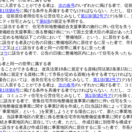
る者と同一の世帯に属する者
宅に入居することができる者は、
次の各号
のいずれかに掲げる者で、従
第1項第6号
に掲げる条件を具備する者でなければならない。
ただし、従
は、従前居住者用住宅を公営住宅とみなして
第1項
(
第2号ア
(ク)
を除く。
ニティ住宅とみなして
第6項
の規定を準用する。
に該当する者で、住宅市街地整備総合支援事業の施行に伴い住宅を失う
整備総合支援事業に係る整備計画について国土交通大臣の承認があった
に定める地域
(以下この項において「整備地区」という。)
に居住する者
に該当する者及び公告の日後に整備地区内に居住するに至った者で、市
に
ア
又は
イ
に該当する者と同一の世帯に属するに至った者
は
ウ
に該当する者で、公告の日後に整備地区内において住宅を失ったも
)
る者と同一の世帯に属する者
ることができる者は、改良法第18条に規定する資格
(同法第2条第1項
18条に規定する資格に準じて市長が定める資格)
を有する者でなければ
場合においては、改良住宅を公営住宅とみなして、
第1項
(
第2号ア
(ク)
を
宅に入居することができる者は、
次の各号
のいずれかに掲げる者で、コ
第1項第6号
に掲げる条件を具備する者でなければならない。
ただし、コ
は、コミュニティ住宅を公営住宅とみなして、
第1項
(
第2号ア
(ク)
を除く
に該当する者で、密集住宅市街地整備促進事業の施行に伴い住宅を失っ
街地整備促進事業に関する事業計画を作成した日
(当該計画によって定
「事業地区」という。)
を変更しようとする場合において、新たに事業地
は、当該事業地区の変更に係る密集住宅市街地整備促進事業に関する事
続き事業地区内に居住していた者。
ただし、作成日後に別世帯を構成す
に該当する者及び作成日後に事業地区内に居住するに至った者で、市長