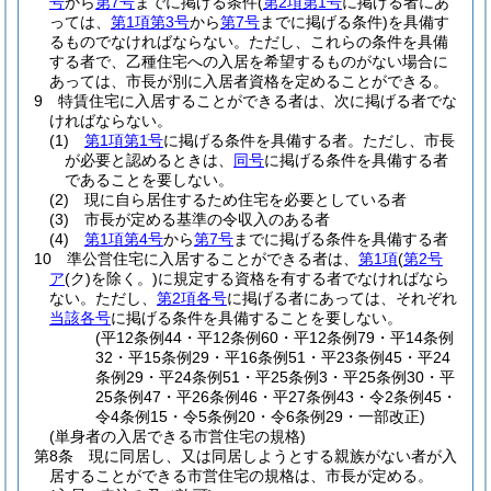
号
から
第7号
までに掲げる条件
(
第2項第1号
に掲げる者にあ
っては、
第1項第3号
から
第7号
までに掲げる条件)
を具備す
るものでなければならない。
ただし、これらの条件を具備
する者で、乙種住宅への入居を希望するものがない場合に
あっては、市長が別に入居者資格を定めることができる。
9
特賃住宅に入居することができる者は、次に掲げる者でな
ければならない。
(1)
第1項第1号
に掲げる条件を具備する者。
ただし、市長
が必要と認めるときは、
同号
に掲げる条件を具備する者
であることを要しない。
(2)
現に自ら居住するため住宅を必要としている者
(3)
市長が定める基準の令収入のある者
(4)
第1項第4号
から
第7号
までに掲げる条件を具備する者
10
準公営住宅に入居することができる者は、
第1項
(
第2号
ア
(ク)
を除く。)
に規定する資格を有する者でなければなら
ない。
ただし、
第2項各号
に掲げる者にあっては、それぞれ
当該各号
に掲げる条件を具備することを要しない。
(平12条例44・平12条例60・平12条例79・平14条例
32・平15条例29・平16条例51・平23条例45・平24
条例29・平24条例51・平25条例3・平25条例30・平
25条例47・平26条例46・平27条例43・令2条例45・
令4条例15・令5条例20・令6条例29・一部改正)
(単身者の入居できる市営住宅の規格)
第8条
現に同居し、又は同居しようとする親族がない者が入
居することができる市営住宅の規格は、市長が定める。