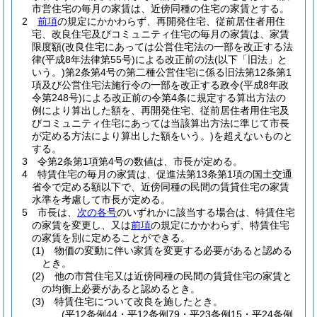
市営住宅の毎月の家賃は、近傍同種の住宅の家賃とする。
2
前項
の規定にかかわらず、再開発住宅、従前居住者用住
宅、改良住宅及びコミュニティ住宅の毎月の家賃は、家賃
限度額
(改良住宅にあっては公営住宅法の一部を改正する法
律
(平成8年法律第55号)
による改正前の法
(以下「旧法」と
いう。)
第2条第4号の第二種公営住宅に係る旧法第12条第1
項及び公営住宅法施行令の一部を改正する政令
(平成8年政
令第248号)
による改正前の令第4条に規定する算出方法の
例により算出した額を、再開発住宅、従前居住者用住宅及
びコミュニティ住宅にあっては当該算出方法に準じて市長
が定める方法により算出した額をいう。)
を超えないものと
する。
3
令第2条第1項第4号の数値は、市長が定める。
4
特賃住宅の毎月の家賃は、促進法第13条第1項の国土交通
省令で定める額以下で、近傍同種の民間の賃貸住宅の家賃
水準を考慮して市長が定める。
5
市長は、
次の各号
のいずれかに該当する場合は、特賃住宅
の家賃を変更し、又は
前項
の規定にかかわらず、特賃住宅
の家賃を別に定めることができる。
(1)
物価の変動に伴い家賃を変更する必要があると認める
とき。
(2)
他の市営住宅又は近傍同種の民間の賃貸住宅の家賃と
の均衡上必要があると認めるとき。
(3)
特賃住宅について改良を施したとき。
(平12条例44・平12条例79・平23条例15・平24条例