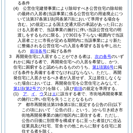
る条件
(4)
公営住宅建替事業により除却すべき公営住宅の除却前
の最終の入居者
(当該事業に係る公営住宅の用途廃止につ
いて法第37条第1項
(同条第7項において準用する場合を
含む。)
の規定による国土交通大臣の承認があった日にお
ける入居者で、当該事業の施行に伴い当該公営住宅の明
渡しをするものに限る。)
で30日を下らない範囲内で当該
入居者ごとに市長が定める期間内に当該事業により新た
に整備される公営住宅への入居を希望する旨を申し出た
もの
前項各号
に掲げる条件
3
再開発住宅に入居することができる者は、
次の各号
のいず
れかに掲げる者で、再開発住宅への入居を希望し、かつ、
住宅に困窮すると認められるもののうち、
第1項第6号
に掲
げる条件を具備する者でなければならない。
ただし、再開
発住宅に入居させるべき者が入居せず、又は居住しなくな
った場合においては、再開発住宅を公営住宅とみなして、
第1項
(
第2号ア
(ク)
を除く。)
及び
前項
の規定を準用する。
(1)
ア
、
イ
、
ウ
又は
エ
に該当する者で、市街地再開発事業
の施行に伴い住宅を失うこととなるもの
ア
都市再開発法第19条第1項に規定する公告の日
(以下
この項において「公告の日」という。)
から引き続き市
街地再開発事業の施行地区内に居住する者。
ただし、
公告の日後に別世帯を構成するに至った者並びに住込
従業員及び社宅、官舎その他これらに類する住宅に居
住する者を除く。