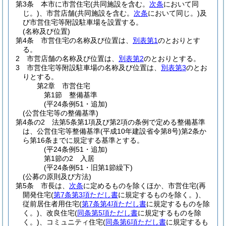
第3条
本市に市営住宅
(共同施設を含む。
次条
において同
じ。)
、市営店舗
(共同施設を含む。
次条
において同じ。)
及
び市営住宅等附設駐車場を設置する。
(名称及び位置)
第4条
市営住宅の名称及び位置は、
別表第1
のとおりとす
る。
2
市営店舗の名称及び位置は、
別表第2
のとおりとする。
3
市営住宅等附設駐車場の名称及び位置は、
別表第3
のとお
りとする。
第2章
市営住宅
第1節
整備基準
(平24条例51・追加)
(公営住宅等の整備基準)
第4条の2
法第5条第1項及び第2項の条例で定める整備基準
は、公営住宅等整備基準
(平成10年建設省令第8号)
第2条か
ら第16条までに規定する基準とする。
(平24条例51・追加)
第1節の2
入居
(平24条例51・旧第1節繰下)
(公募の原則及び方法)
第5条
市長は、
次条
に定めるものを除くほか、市営住宅
(再
開発住宅
(
第7条第3項ただし書
に規定するものを除く。)
、
従前居住者用住宅
(
第7条第4項ただし書
に規定するものを除
く。)
、改良住宅
(
同条第5項ただし書
に規定するものを除
く。)
、コミュニティ住宅
(
同条第6項ただし書
に規定するも