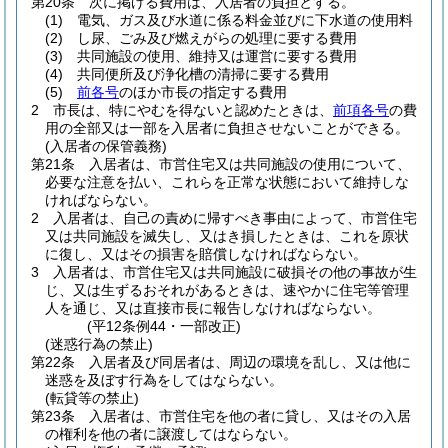
第20条
次に掲げる費用は、入居者の負担とする。
(1)
電気、ガス及び水道に係る料金並びに下水道の使用料
(2)
し尿、ごみ及び燃えがらの処理に要する費用
(3)
共同施設の使用、維持又は運営に要する費用
(4)
共同便所及び浄化槽の清掃に要する費用
(5)
前各号
のほか市長の指定する費用
2
市長は、特にやむを得ないと認めたときは、
前項各号
の費
用の全部又は一部を入居者に負担させないことができる。
(入居者の保管義務)
第21条
入居者は、市営住宅又は共同施設の使用について、
必要な注意を払い、これらを正常な状態において維持しな
ければならない。
2
入居者は、自己の責めに帰すべき事由によって、市営住宅
又は共同施設を滅失し、又はき損したときは、これを原状
に復し、又はその損害を賠償しなければならない。
3
入居者は、市営住宅又は共同施設に破損その他の事故が生
じ、又は生ずるおそれがあるときは、速やかに住宅等管理
人を通じ、又は直接市長に報告しなければならない。
(平12条例44・一部改正)
(迷惑行為の禁止)
第22条
入居者及び同居者は、周辺の環境を乱し、又は他に
迷惑を及ぼす行為をしてはならない。
(転貸等の禁止)
第23条
入居者は、市営住宅を他の者に貸し、又はその入居
の権利を他の者に譲渡してはならない。