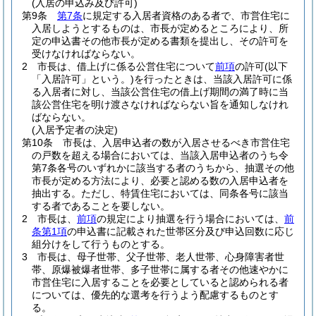
(入居の申込み及び許可)
第9条
第7条
に規定する入居者資格のある者で、市営住宅に
入居しようとするものは、市長が定めるところにより、所
定の申込書その他市長が定める書類を提出し、その許可を
受けなければならない。
2
市長は、借上げに係る公営住宅について
前項
の許可
(以下
「入居許可」という。)
を行ったときは、当該入居許可に係
る入居者に対し、当該公営住宅の借上げ期間の満了時に当
該公営住宅を明け渡さなければならない旨を通知しなけれ
ばならない。
(入居予定者の決定)
第10条
市長は、入居申込者の数が入居させるべき市営住宅
の戸数を超える場合においては、当該入居申込者のうち令
第7条各号のいずれかに該当する者のうちから、抽選その他
市長が定める方法により、必要と認める数の入居申込者を
抽出する。
ただし、特賃住宅においては、同条各号に該当
する者であることを要しない。
2
市長は、
前項
の規定により抽選を行う場合においては、
前
条第1項
の申込書に記載された世帯区分及び申込回数に応じ
組分けをして行うものとする。
3
市長は、母子世帯、父子世帯、老人世帯、心身障害者世
帯、原爆被爆者世帯、多子世帯に属する者その他速やかに
市営住宅に入居することを必要としていると認められる者
については、優先的な選考を行うよう配慮するものとす
る。