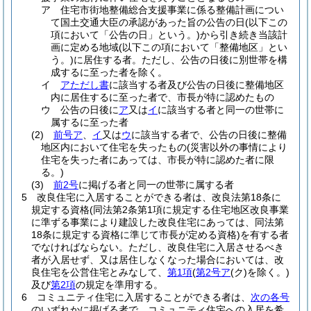
ア
住宅市街地整備総合支援事業に係る整備計画につい
て国土交通大臣の承認があった旨の公告の日
(以下この
項において「公告の日」という。)
から引き続き当該計
画に定める地域
(以下この項において「整備地区」とい
う。)
に居住する者。
ただし、公告の日後に別世帯を構
成するに至った者を除く。
イ
アただし書
に該当する者及び公告の日後に整備地区
内に居住するに至った者で、市長が特に認めたもの
ウ
公告の日後に
ア
又は
イ
に該当する者と同一の世帯に
属するに至った者
(2)
前号ア
、
イ
又は
ウ
に該当する者で、公告の日後に整備
地区内において住宅を失ったもの
(災害以外の事情により
住宅を失った者にあっては、市長が特に認めた者に限
る。)
(3)
前2号
に掲げる者と同一の世帯に属する者
5
改良住宅に入居することができる者は、改良法第18条に
規定する資格
(同法第2条第1項に規定する住宅地区改良事業
に準ずる事業により建設した改良住宅にあっては、同法第
18条に規定する資格に準じて市長が定める資格)
を有する者
でなければならない。
ただし、改良住宅に入居させるべき
者が入居せず、又は居住しなくなった場合においては、改
良住宅を公営住宅とみなして、
第1項
(
第2号ア
(ク)
を除く。)
及び
第2項
の規定を準用する。
6
コミュニティ住宅に入居することができる者は、
次の各号
のいずれかに掲げる者で、コミュニティ住宅への入居を希