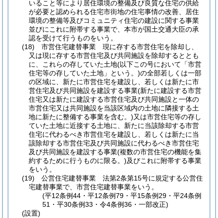
いること等により居住環境の整備及び良質な住宅の供給
が必要と認められる住宅市街地の住宅事情の改善、居住
環境の整備等及びコミュニティ住宅の建設に関する事業
並びにこれに附帯する事業で、本市が国土交通大臣の承
認を受けて行うものをいう。
(18)
市営住宅建替事業 現に存する市営住宅を除却し、
又は現に存する市営住宅及び共同施設を除却するととも
に、これらの存していた土地
(以下この号において「市営
住宅等の存していた土地」という。)
の全部若しくは一部
の区域に、新たに市営住宅を建設し、若しくは新たに市
営住宅及び共同施設を建設する事業
(新たに建設する市営
住宅又は新たに建設する市営住宅及び共同施設と一体の
市営住宅又は共同施設を当該区域内の土地に隣接する土
地に新たに整備する事業を含む。)
又は市営住宅等の存し
ていた土地に近接する土地に、新たに当該除却する市営
住宅に代わるべき市営住宅を建設し、若しくは新たに当
該除却する市営住宅及び共同施設に代わるべき市営住宅
及び共同施設を建設する事業
(複数の市営住宅の機能を集
約するために行うものに限る。)
及びこれに附帯する事業
をいう。
(19)
公営住宅建替事業 法第2条第15号に規定する公営住
宅建替事業で、市営住宅建替事業をいう。
(平12条例44・平12条例79・平15条例29・平24条例
51・平30条例33・令4条例36・一部改正)
(設置)