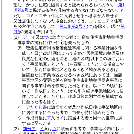
望し、かつ、住宅に困窮すると認められるもののうち、
第1
項第6号
に掲げる条件を具備する者でなければならない。
た
だし、コミュニティ住宅に入居させるべき者が入居せず、
又は居住しなくなった場合においては、コミュニティ住宅
を公営住宅とみなして、
第1項
(
第2号ア
(ク)
を除く。)
及び
第
2項
の規定を準用する。
(1)
ア
、
イ
又は
ウ
に該当する者で、密集住宅市街地整備促
進事業の施行に伴い住宅を失ったもの
ア
密集住宅市街地整備促進事業に関する事業計画を作
成した日
(当該計画によって定めた居住環境の整備及び
良質な住宅の供給を図る土地の区域
(以下この項におい
て「事業地区」という。)
を変更しようとする場合にお
いて、新たに事業地区となるべき区域があるときは、
当該新たに事業地区となるべき区域にあっては、当該
事業地区の変更に係る密集住宅市街地整備促進事業に
関する事業計画を作成した日とする。以下この項にお
いて「作成日」という。)
から引き続き事業地区内に居
住していた者。
ただし、作成日後に別世帯を構成する
に至った者を除く。
イ
アただし書
に該当する者及び作成日後に事業地区内
に居住するに至った者で、市長が特に認めたもの
ウ
作成日後に
ア
又は
イ
に該当する者と同一の世帯に属
するに至った者
(2)
前号ア
、
イ
又は
ウ
に該当する者で、事業地区内におい