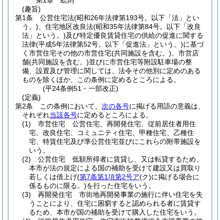
第1章
総則
(趣旨)
第1条
公営住宅法
(昭和26年法律第193号。以下「法」とい
う。)
、住宅地区改良法
(昭和35年法律第84号。以下「改良
法」という。)
及び特定優良賃貸住宅の供給の促進に関する
法律
(平成5年法律第52号。以下「促進法」という。)
に基づ
く市営住宅その他の市営住宅
(共同施設を含む。)
、市営店
舗
(共同施設を含む。)
並びに市営住宅等附設駐車場の整
備、設置及び管理に関しては、法令その他別に定めのある
ものを除くほか、この条例に定めるところによる。
(平24条例51・一部改正)
(定義)
第2条
この条例において、
次の各号
に掲げる用語の意義は、
それぞれ
当該各号
に定めるところによる。
(1)
市営住宅 公営住宅、再開発住宅、従前居住者用住
宅、改良住宅、コミュニティ住宅、甲種住宅、乙種住
宅、特賃住宅及び準公営住宅並びにこれらの附帯施設を
いう。
(2)
公営住宅 低額所得者に賃貸し、又は転貸するため、
本市が法の規定による国の補助を受けて建設又は買取り
若しくは借上げ
(
第7条第1項第2号ア
(ク)
に掲げる場合に
係るものに限る。)
を行った住宅をいう。
(3)
再開発住宅 市街地再開発事業の施行に伴い住宅を失
うことにより、住宅に困窮すると認められる者に賃貸す
るため、本市が国の補助を受けて購入した住宅をいう。