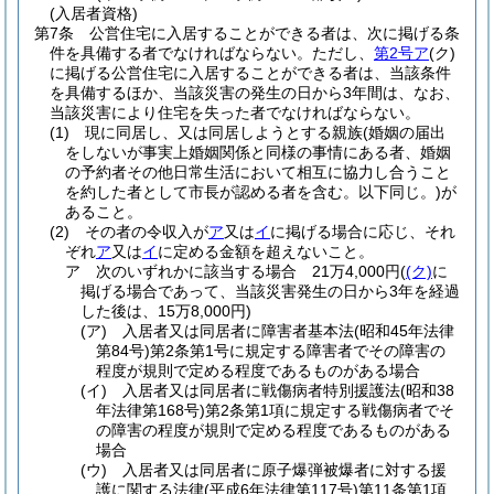
(入居者資格)
第7条
公営住宅に入居することができる者は、次に掲げる条
件を具備する者でなければならない。
ただし、
第2号ア
(ク)
に掲げる公営住宅に入居することができる者は、当該条件
を具備するほか、当該災害の発生の日から3年間は、なお、
当該災害により住宅を失った者でなければならない。
(1)
現に同居し、又は同居しようとする親族
(婚姻の届出
をしないが事実上婚姻関係と同様の事情にある者、婚姻
の予約者その他日常生活において相互に協力し合うこと
を約した者として市長が認める者を含む。以下同じ。)
が
あること。
(2)
その者の令収入が
ア
又は
イ
に掲げる場合に応じ、それ
ぞれ
ア
又は
イ
に定める金額を超えないこと。
ア
次のいずれかに該当する場合 21万4,000円
(
(ク)
に
掲げる場合であって、当該災害発生の日から3年を経過
した後は、15万8,000円)
(ア)
入居者又は同居者に障害者基本法
(昭和45年法律
第84号)
第2条第1号に規定する障害者でその障害の
程度が規則で定める程度であるものがある場合
(イ)
入居者又は同居者に戦傷病者特別援護法
(昭和38
年法律第168号)
第2条第1項に規定する戦傷病者でそ
の障害の程度が規則で定める程度であるものがある
場合
(ウ)
入居者又は同居者に原子爆弾被爆者に対する援
護に関する法律
(平成6年法律第117号)
第11条第1項