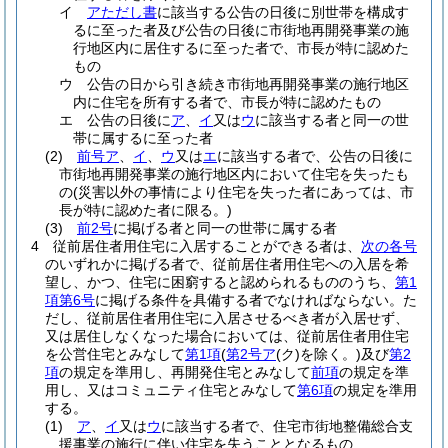
イ
アただし書
に該当する公告の日後に別世帯を構成す
るに至った者及び公告の日後に市街地再開発事業の施
行地区内に居住するに至った者で、市長が特に認めた
もの
ウ
公告の日から引き続き市街地再開発事業の施行地区
内に住宅を所有する者で、市長が特に認めたもの
エ
公告の日後に
ア
、
イ
又は
ウ
に該当する者と同一の世
帯に属するに至った者
(2)
前号ア
、
イ
、
ウ
又は
エ
に該当する者で、公告の日後に
市街地再開発事業の施行地区内において住宅を失ったも
の
(災害以外の事情により住宅を失った者にあっては、市
長が特に認めた者に限る。)
(3)
前2号
に掲げる者と同一の世帯に属する者
4
従前居住者用住宅に入居することができる者は、
次の各号
のいずれかに掲げる者で、従前居住者用住宅への入居を希
望し、かつ、住宅に困窮すると認められるもののうち、
第1
項第6号
に掲げる条件を具備する者でなければならない。
た
だし、従前居住者用住宅に入居させるべき者が入居せず、
又は居住しなくなった場合においては、従前居住者用住宅
を公営住宅とみなして
第1項
(
第2号ア
(ク)
を除く。)
及び
第2
項
の規定を準用し、再開発住宅とみなして
前項
の規定を準
用し、又はコミュニティ住宅とみなして
第6項
の規定を準用
する。
(1)
ア
、
イ
又は
ウ
に該当する者で、住宅市街地整備総合支
援事業の施行に伴い住宅を失うこととなるもの