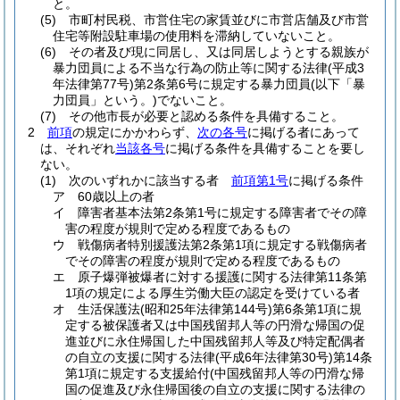
と。
(5)
市町村民税、市営住宅の家賃並びに市営店舗及び市営
住宅等附設駐車場の使用料を滞納していないこと。
(6)
その者及び現に同居し、又は同居しようとする親族が
暴力団員による不当な行為の防止等に関する法律
(平成3
年法律第77号)
第2条第6号に規定する暴力団員
(以下「暴
力団員」という。)
でないこと。
(7)
その他市長が必要と認める条件を具備すること。
2
前項
の規定にかかわらず、
次の各号
に掲げる者にあって
は、それぞれ
当該各号
に掲げる条件を具備することを要し
ない。
(1)
次のいずれかに該当する者
前項第1号
に掲げる条件
ア
60歳以上の者
イ
障害者基本法第2条第1号に規定する障害者でその障
害の程度が規則で定める程度であるもの
ウ
戦傷病者特別援護法第2条第1項に規定する戦傷病者
でその障害の程度が規則で定める程度であるもの
エ
原子爆弾被爆者に対する援護に関する法律第11条第
1項の規定による厚生労働大臣の認定を受けている者
オ
生活保護法
(昭和25年法律第144号)
第6条第1項に規
定する被保護者又は中国残留邦人等の円滑な帰国の促
進並びに永住帰国した中国残留邦人等及び特定配偶者
の自立の支援に関する法律
(平成6年法律第30号)
第14条
第1項に規定する支援給付
(中国残留邦人等の円滑な帰
国の促進及び永住帰国後の自立の支援に関する法律の