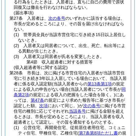
る行為をしたときは、入居者は、直ちに自己の費用で原状
回復又は撤去を行わなければならない。
(届出事項)
第27条
入居者は、
次の各号
のいずれかに該当する場合は、
市長が定めるところにより、その旨を届け出なければなら
ない。
(1)
世帯員全員が当該市営住宅に引き続き15日以上居住し
ないとき。
(2)
入居者又は同居者について、出生、死亡、転出等によ
る異動が生じたとき。
(3)
入居者又は同居者が氏名を変更したとき。
第4節
収入超過者に対する措置等
(収入超過者等に関する認定)
第28条
市長は、次に掲げる市営住宅の入居者が当該市営住
宅に引き続き3年以上入居している場合において、当該入居
者に係る収入認定額
(当該入居者からの
第13条第1項
の規定
による収入の申告がない場合
(当該入居者について市長が
同
条第2項
の規定による収入の把握をした場合を除く。)
にあ
っては、
第47条
の規定により求めた報告等に基づき市長が
認定した額。
次項
において同じ。)
が
次の各号
に掲げる市営
住宅の種別に応じてそれぞれ
当該各号
に掲げる金額を超え
るときは、市長が定めるところにより、当該入居者を収入
超過者として認定し、その旨を通知するものとする。
(1)
公営住宅、再開発住宅、従前居住者用住宅、コミュニ
ティ住宅、甲種住宅、乙種住宅
(
第7条第8項ただし書
の規