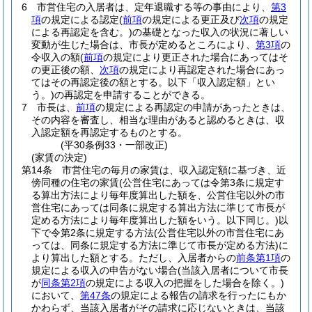
6
市営住宅の入居者は、定年退職する等の事由により、
第3
項
の規定による認定
(
前項
の規定による更正及び
次項
の規定
による再認定を含む。)
の基礎となった収入の状況に著しい
変動が生じた場合は、市長が定めるところにより、
第3項
の
令収入の額
(
前項
の規定により更正された場合にあってはそ
の更正後の額、
次項
の規定により再認定された場合にあっ
てはその再認定後の額とする。以下「収入認定額」とい
う。)
の再認定を申請することができる。
7
市長は、
前項
の規定による再認定の申請があったときは、
その内容を審査し、相当な理由があると認めるときは、収
入認定額を再認定するものとする。
(平30条例33・一部改正)
(家賃の決定)
第14条
市営住宅の毎月の家賃は、収入認定額に基づき、近
傍同種の住宅の家賃
(公営住宅にあっては令第3条に規定す
る算出方法により毎年度算出した額を、公営住宅以外の市
営住宅にあっては同条に規定する算出方法に準じて市長が
定める方法により毎年度算出した額をいう。以下同じ。)
以
下で令第2条に規定する方法
(公営住宅以外の市営住宅にあ
っては、同条に規定する方法に準じて市長が定める方法)
に
より算出した額とする。
ただし、入居者からの
前条第1項
の
規定による収入の申告がない場合
(当該入居者について市長
が
同条第2項
の規定による収入の把握をした場合を除く。)
において、
第47条
の規定による報告の請求を行ったにもか
かわらず、当該入居者がその請求に応じないときは、当該