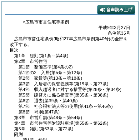
○広島市市営住宅等条例
平成9年3月27日
条例第35号
広島市市営住宅条例(昭和27年広島市条例第40号)の全部を
改正する。
目次
第1章
総則
(第1条～第4条)
第2章
市営住宅
第1節
整備基準
(第4条の2)
第1節の2
入居
(第5条～第12条)
第2節
家賃等
(第13条～第18条)
第3節
入居者の保管義務等
(第19条～第27条)
第4節
収入超過者に対する措置等
(第28条～第34条)
第5節
建替えに係る措置等
(第35条～第38条)
第6節
退去
(第39条・第40条)
第7節
社会福祉法人等の使用
(第41条～第46条)
第8節
補則
(第47条)
第3章
市営店舗
(第48条～第54条)
第4章
市営住宅等附設駐車場
(第55条～第62条)
第5章
雑則
(第63条～第72条)
附則