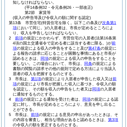
知しなければならない。
(平14条例32・令元条例26・一部改正)
第2節
家賃等
(収入の申告等及び令収入の額に関する認定)
第13条
市営住宅
(特賃住宅を除く。以下この条及び
次条第1
項
において同じ。)
の入居者は、市長が定めるところによ
り、収入を申告しなければならない。
2
前項
の規定にかかわらず、市営住宅の入居者
(法第16条第
4項の国土交通省令で定める者に該当する者に限る。)
が
前
項
の規定による収入の申告をすること及び
第47条
の規定に
よる報告の請求に応じることが困難な事情にあると市長が
認めるときは、
同項
の規定による収入の申告をすることを
要しない。
この場合において、市長は、
同条
の規定による
書類の閲覧の請求その他の規則で定める方法により当該入
居者の収入を把握するものとする。
3
市長は、
第1項
の規定により入居者が申告した収入又は
前
項
の規定により市長が把握した収入に基づき、令収入の額
を認定し、その額を収入の申告をした者又は
同項
の入居者
に通知するものとする。
4
前項
の規定による通知を受けた者は、
同項
の規定による認
定に対し、市長が定めるところにより、意見を申し出るこ
とができる。
5
市長は、
前項
の規定による意見の申出があったときは、そ
の内容を審査し、相当な理由があると認めるときは、
第3項
の令収入の額を更正するものとする。