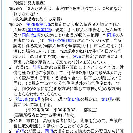
(明渡し努力義務)
第29条
収入超過者は、市営住宅を明け渡すように努めなけ
ればならない。
(収入超過者に対する家賃)
第30条
第28条第1項
の規定により収入超過者と認定された
入居者
(
第13条第1項
の規定により収入の申告をした入居者
及び
同条第2項
の規定により市長が収入を把握した
同項
の入
居者に限る。)
は、
第14条第1項
の規定にかかわらず、当該
認定に係る期間
(当該入居者が当該期間中に市営住宅を明け
渡した場合にあっては、当該認定の効力が生ずる日から当
該明渡しの日までの間)
、毎月、
次項
に規定する方法により
算出した額を家賃として支払わなければならない。
2
市長は、
前項
に定める家賃を算出しようとするときは、近
傍同種の住宅の家賃以下で、令第8条第2項
(同条第3項にお
いて読み替えて準用する場合を含む。以下この項において
同じ。)
に規定する方法
(公営住宅以外の市営住宅にあって
は、同条第2項に規定する方法に準じて市長が定める方法)
によらなければならない。
3
第15条
(
第1号
を除く。)
及び
第17条
の規定は、
第1項
の家
賃について準用する。
(平20条例50・平30条例33・一部改正)
(高額所得者に対する明渡し請求)
第31条
市長は、高額所得者に対し、期限を定めて、当該市
営住宅の明渡しを請求することができる。
2
前項
の期限は、
同項
の規定による請求の日の翌日から起算