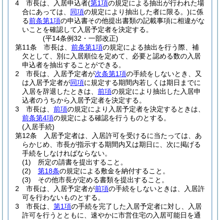
4
市長は、入居申込者
(
第1項
の規定による抽出が行われた場
合にあっては、
同項
の規定により抽出した者に限る。)
に係
る
前条第1項
の申込書その他提出書類の記載事項に相違がな
いことを確認して入居予定者を決定する。
(平14条例32・一部改正)
第11条
市長は、
前条第1項
の規定による抽出を行う際、補
欠として、別に入居順位を定めて、必要と認める数の入居
申込者を抽出することができる。
2
市長は、入居予定者が
次条第1項
の手続をしないとき、又
は入居予定者が
同項
に規定する期間内若しくは期日までに
入居を辞退したときは、
前項
の規定により抽出した入居申
込者のうちから入居予定者を決定する。
3
市長は、
前項
の規定により入居予定者を決定するときは、
前条第4項
の規定による確認を行うものとする。
(入居手続)
第12条
入居予定者は、入居許可を受けるに当たっては、あ
らかじめ、市長が指示する期間内又は期日に、次に掲げる
手続をしなければならない。
(1)
所定の請書を提出すること。
(2)
第18条
の規定による敷金を納付すること。
(3)
その他市長が定める書類を提出すること。
2
市長は、入居予定者が
前項
の手続をしないときは、入居許
可を行わないものとする。
3
市長は、
第1項
の手続を完了した入居予定者に対し、入居
許可を行うとともに、速やかに市営住宅の入居可能日を通