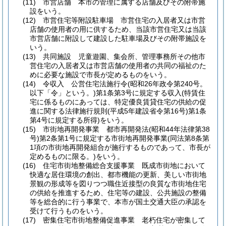
(11)
市営店舗 本市の管理に属する店舗及びその附帯施
設をいう。
(12)
市営住宅等附設駐車場 市営住宅の入居者又は市営
店舗の使用者の用に供するため、当該市営住宅又は当該
市営店舗に附設して建設した駐車場及びその附帯施設を
いう。
(13)
共同施設 児童遊園、集会所、管理事務所その他市
営住宅の入居者又は市営店舗の使用者の共同の福祉のた
めに必要な施設で市長が定めるものをいう。
(14)
令収入 公営住宅法施行令
(昭和26年政令第240号。
以下「令」という。)
第1条第3号に規定する収入
(特賃住
宅に係るものにあっては、特定優良賃貸住宅の供給の促
進に関する法律施行規則
(平成5年建設省令第16号)
第1条
第4号に規定する所得)
をいう。
(15)
市街地再開発事業 都市再開発法
(昭和44年法律第38
号)
第2条第1号に規定する市街地再開発事業
(同法第8条第
1項の市街地再開発組合が施行するものであって、市長が
定めるものに限る。)
をいう。
(16)
住宅市街地整備総合支援事業 既成市街地において
快適な居住環境の創出、都市機能の更新、美しい市街地
景観の形成等を図りつつ職住近接型の良質な市街地住宅
の供給を推進するため、住宅等の建設、公共施設の整備
等を総合的に行う事業で、本市が国土交通大臣の承認を
受けて行うものをいう。
(17)
密集住宅市街地整備促進事業 老朽住宅が密集して