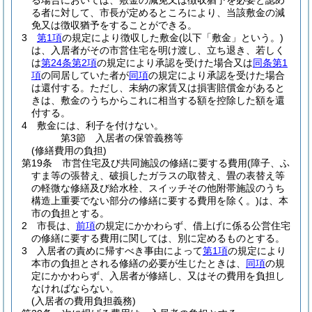
る場合においては、敷金の減免又は徴収猶予を必要と認め
る者に対して、市長が定めるところにより、当該敷金の減
免又は徴収猶予をすることができる。
3
第1項
の規定により徴収した敷金
(以下「敷金」という。)
は、入居者がその市営住宅を明け渡し、立ち退き、若しく
は
第24条第2項
の規定により承認を受けた場合又は
同条第1
項
の同居していた者が
同項
の規定により承認を受けた場合
は還付する。
ただし、未納の家賃又は損害賠償金があると
きは、敷金のうちからこれに相当する額を控除した額を還
付する。
4
敷金には、利子を付けない。
第3節
入居者の保管義務等
(修繕費用の負担)
第19条
市営住宅及び共同施設の修繕に要する費用
(障子、ふ
すま等の張替え、破損したガラスの取替え、畳の表替え等
の軽微な修繕及び給水栓、スイッチその他附帯施設のうち
構造上重要でない部分の修繕に要する費用を除く。)
は、本
市の負担とする。
2
市長は、
前項
の規定にかかわらず、借上げに係る公営住宅
の修繕に要する費用に関しては、別に定めるものとする。
3
入居者の責めに帰すべき事由によって
第1項
の規定により
本市の負担とされる修繕の必要が生じたときは、
同項
の規
定にかかわらず、入居者が修繕し、又はその費用を負担し
なければならない。
(入居者の費用負担義務)