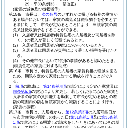
29・平30条例33・一部改正)
(家賃の減免及び徴収猶予)
第15条
市長は、
次の各号
のいずれかに掲げる特別の事情が
ある場合においては、家賃の減免又は徴収猶予を必要とす
る者に対して、市長が定めるところにより、当該家賃の減
免又は徴収猶予をすることができる。
(1)
入居者又は同居者
(特賃住宅の入居者及び同居者を除
く。)
の収入が著しく低額であるとき。
(2)
入居者又は同居者が病気にかかっているとき。
(3)
入居者又は同居者が災害により著しい損害を受けたと
き。
(4)
その他市長において特別の事情があると認めたとき。
(特賃住宅の家賃に対する助成)
第16条
市長は、特賃住宅の入居者の家賃負担の軽減を図る
ため、期限を定めて家賃に対する助成を行うことができ
る。
2
前項
の助成は、
第14条第4項
の規定により定めた家賃又は
同条第5項
の規定により変更し、若しくは別に定めた家賃と
入居者の家賃の負担能力を勘案して市長が定める額との差
額の範囲内の額を当該家賃から減額することにより行う。
(家賃の徴収)
第17条
市長は、入居者から、
第12条第3項
の入居可能日か
ら市営住宅の明渡しのあった日
(
第31条第1項
又は
第35条第
1項
の規定による明渡しの請求をしたときにあってはその期
限として指定した日又は明け渡した日のいずれか早い日、