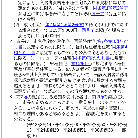
定により、入居者資格を甲種住宅の入居者資格に準じて
定めたものに限る。)
及び準公営住宅
同条第1項第2号ア
又は
イ
に掲げる場合に応じてそれぞれ
同号ア
又は
イ
に掲
げる金額
(2)
改良住宅
第7条第1項第2号ア
(ア)
から
(キ)
までに掲げ
る場合にあっては13万9,000円、
同号イ
に掲げる場合に
あっては11万4,000円
2
市長は、市営住宅
(公営住宅、再開発住宅
(
第7条第3項ただ
し書
に規定するものに限る。)
、従前居住者用住宅
(
同条第4
項ただし書
に規定するもののうち公営住宅とみなしたもの
に限る。)
、コミュニティ住宅
(
同条第6項ただし書
に規定す
るものに限る。)
、甲種住宅、
前項第1号
に規定する乙種住
宅及び準公営住宅に限る。)
の入居者が当該市営住宅に引き
続き5年以上入居している場合において、当該入居者に係る
収入認定額が最近2年間引き続き令第9条に規定する金額を
超えるときは、市長が定めるところにより、当該入居者を
高額所得者として認定し、その旨を通知するものとする。
3
前2項
の規定による通知を受けた者は、
前2項
の認定に対
し、市長が定めるところにより、意見を申し出ることがで
きる。
この場合において、市長は、意見の内容を審査し、
相当な理由があると認めるときは、当該認定を更正するも
のとする。
(平12条例44・平15条例29・平20条例50・平23条例
15・平24条例29・平24条例51・平30条例33・一部
改正)