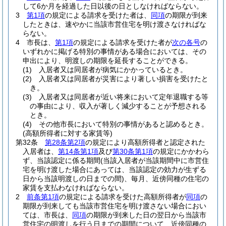
して6か月を経過した日以後の日としなければならない。
3
第1項
の規定による請求を受けた者は、
同項
の期限が到来
したときは、速やかに当該市営住宅を明け渡さなければな
らない。
4
市長は、
第1項
の規定による請求を受けた者が
次の各号
の
いずれかに掲げる特別の事情がある場合においては、その
申出により、明渡しの期限を延長することができる。
(1)
入居者又は同居者が病気にかかっているとき。
(2)
入居者又は同居者が災害により著しい損害を受けたと
き。
(3)
入居者又は同居者が近い将来において定年退職する等
の事由により、収入が著しく減少することが予想される
とき。
(4)
その他市長において特別の事情があると認めるとき。
(高額所得者に対する家賃等)
第32条
第28条第2項
の規定により高額所得者と認定された
入居者は、
第14条第1項
及び
第30条第1項
の規定にかかわら
ず、当該認定に係る期間
(当該入居者が当該期間中に市営住
宅を明け渡した場合にあっては、当該認定の効力が生ずる
日から当該明渡しの日までの間)
、毎月、近傍同種の住宅の
家賃を支払わなければならない。
2
前条第1項
の規定による請求を受けた高額所得者が
同項
の
期限が到来しても当該市営住宅を明け渡さない場合におい
ては、市長は、
同項
の期限が到来した日の翌日から当該市
営住宅の明渡しを行う日までの期間について、近傍同種の