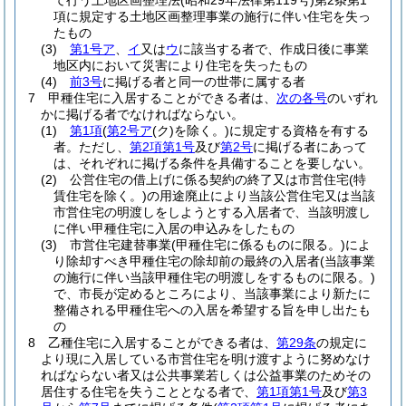
て行う土地区画整理法
(昭和29年法律第119号)
第2条第1
項に規定する土地区画整理事業の施行に伴い住宅を失っ
たもの
(3)
第1号ア
、
イ
又は
ウ
に該当する者で、作成日後に事業
地区内において災害により住宅を失ったもの
(4)
前3号
に掲げる者と同一の世帯に属する者
7
甲種住宅に入居することができる者は、
次の各号
のいずれ
かに掲げる者でなければならない。
(1)
第1項
(
第2号ア
(ク)
を除く。)
に規定する資格を有する
者。
ただし、
第2項第1号
及び
第2号
に掲げる者にあって
は、それぞれに掲げる条件を具備することを要しない。
(2)
公営住宅の借上げに係る契約の終了又は市営住宅
(特
賃住宅を除く。)
の用途廃止により当該公営住宅又は当該
市営住宅の明渡しをしようとする入居者で、当該明渡し
に伴い甲種住宅に入居の申込みをしたもの
(3)
市営住宅建替事業
(甲種住宅に係るものに限る。)
によ
り除却すべき甲種住宅の除却前の最終の入居者
(当該事業
の施行に伴い当該甲種住宅の明渡しをするものに限る。)
で、市長が定めるところにより、当該事業により新たに
整備される甲種住宅への入居を希望する旨を申し出たも
の
8
乙種住宅に入居することができる者は、
第29条
の規定に
より現に入居している市営住宅を明け渡すように努めなけ
ればならない者又は公共事業若しくは公益事業のためその
居住する住宅を失うこととなる者で、
第1項第1号
及び
第3