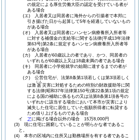
の規定による厚生労働大臣の認定を受けている者が
ある場合
(エ)
入居者又は同居者に海外からの引揚者で本邦に
引き揚げた日から起算して5年を経過していないもの
がある場合
(オ)
入居者又は同居者にハンセン病療養所入所者等
に対する補償金の支給等に関する法律
(平成13年法律
第63号)
第2条に規定するハンセン病療養所入所者等
がある場合
(カ)
入居者が60歳以上の者であり、かつ、同居者の
いずれもが60歳以上又は18歳未満の者である場合
(キ)
同居者に小学校就学の始期に達するまでの者が
ある場合
(ク)
公営住宅が、法第8条第1項若しくは第3項若しく
じん
は激
災害に対処するための特別の財政援助等に関
甚
する法律
(昭和37年法律第150号)
第22条第1項の規定
による国の補助に係るもの又は法第8条第1項各号の
いずれかに該当する場合において本市が災害により
滅失した住宅に居住していた低額所得者に転貸する
ため借り上げるものである場合
イ
ア
に掲げる場合以外の場合 15万8,000円
(3)
現に住宅に困窮していることが明らかな者であるこ
と。
(4)
本市の区域内に住所又は勤務場所を有する者であるこ