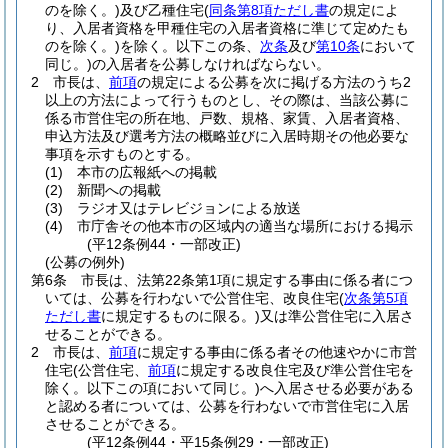
のを除く。)
及び乙種住宅
(
同条第8項ただし書
の規定によ
り、入居者資格を甲種住宅の入居者資格に準じて定めたも
のを除く。)
を除く。以下この条、
次条
及び
第10条
において
同じ。)
の入居者を公募しなければならない。
2
市長は、
前項
の規定による公募を次に掲げる方法のうち2
以上の方法によって行うものとし、その際は、当該公募に
係る市営住宅の所在地、戸数、規格、家賃、入居者資格、
申込方法及び選考方法の概略並びに入居時期その他必要な
事項を示すものとする。
(1)
本市の広報紙への掲載
(2)
新聞への掲載
(3)
ラジオ又はテレビジョンによる放送
(4)
市庁舎その他本市の区域内の適当な場所における掲示
(平12条例44・一部改正)
(公募の例外)
第6条
市長は、法第22条第1項に規定する事由に係る者につ
いては、公募を行わないで公営住宅、改良住宅
(
次条第5項
ただし書
に規定するものに限る。)
又は準公営住宅に入居さ
せることができる。
2
市長は、
前項
に規定する事由に係る者その他速やかに市営
住宅
(公営住宅、
前項
に規定する改良住宅及び準公営住宅を
除く。以下この項において同じ。)
へ入居させる必要がある
と認める者については、公募を行わないで市営住宅に入居
させることができる。
(平12条例44・平15条例29・一部改正)