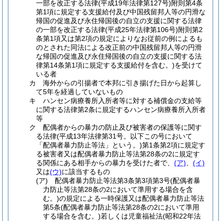
一部を改正する法律
(平成19年法律第127号)
附則第4条
第1項に規定する支援給付及び中国残留邦人等の円滑な
帰国の促進及び永住帰国後の自立の支援に関する法律
の一部を改正する法律
(平成25年法律第106号)
附則第2
条第1項又は第2項の規定によりなお従前の例によるも
のとされた同法による改正前の中国残留邦人等の円滑
な帰国の促進及び永住帰国後の自立の支援に関する法
律第14条第1項に規定する支援給付を含む。)
を受けて
いる者
カ
海外からの引揚者で本邦に引き揚げた日から起算し
て5年を経過していないもの
キ
ハンセン病療養所入所者等に対する補償金の支給等
に関する法律第2条に規定するハンセン病療養所入所者
等
ク
配偶者からの暴力の防止及び被害者の保護等に関す
る法律
(平成13年法律第31号。以下この号において
「配偶者暴力防止等法」という。)
第1条第2項に規定す
る被害者又は配偶者暴力防止等法第28条の2に規定す
る関係にある相手からの暴力を受けた者で、
(ア)
、
(イ)
又は
(ウ)
に該当するもの
(ア)
配偶者暴力防止等法第3条第3項第3号
(配偶者暴
力防止等法第28条の2において準用する場合を含
む。)
の規定による一時保護又は配偶者暴力防止等法
第5条
(配偶者暴力防止等法第28条の2において準用
する場合を含む。)
若しくは児童福祉法
(昭和22年法