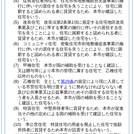
(4)
従前居住者用住宅 住宅市街地整備総合支援事業の施
行に伴いその居住する住宅を失うことにより、住宅に困
窮すると認められる者に賃貸するため、本市が建設した
住宅をいう。
(5)
改良住宅 改良法第2条第1項に規定する住宅地区改良
事業及びこれに準ずる事業の施行に伴いその居住する住
宅を失うことにより、住宅に困窮すると認められる者に
賃貸するため、本市が建設した住宅をいう。
(6)
コミュニティ住宅 密集住宅市街地整備促進事業の施
行に伴いその居住する住宅を失うことにより、住宅に困
窮すると認められる者に賃貸するため、本市が建設した
住宅をいう。
(7)
甲種住宅 本市が国の補助を受けることなく建設し、
又は贈与等により本市の管理に属する住宅で、乙種住宅
以外のものをいう。
(8)
乙種住宅 主として
第29条
の規定により現に入居して
いる市営住宅を明け渡すように努めなければならない者
及び公共事業又は公益事業のためその居住する住宅を失
う者を入居させるため、本市が国の補助を受けることな
く建設した住宅をいう。
(9)
特賃住宅 中堅所得者等に賃貸するため、本市が促進
法その他の定めによる国の補助を受けて建設した住宅を
いう。
(10)
準公営住宅 特賃住宅の用途を廃止した住宅で低額
所得者に賃貸するため本市が設置するものをいう。