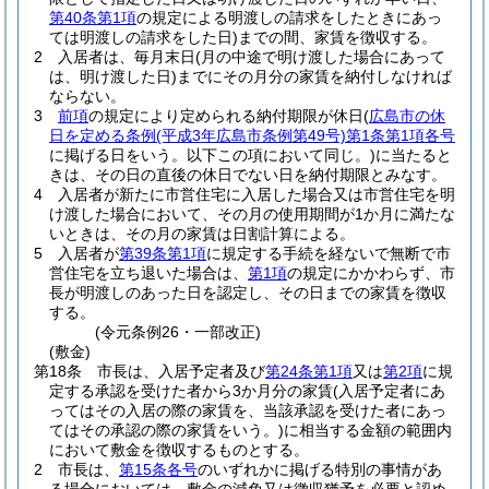
第40条第1項
の規定による明渡しの請求をしたときにあっ
ては明渡しの請求をした日)
までの間、家賃を徴収する。
2
入居者は、毎月末日
(月の中途で明け渡した場合にあって
は、明け渡した日)
までにその月分の家賃を納付しなければ
ならない。
3
前項
の規定により定められる納付期限が休日
(
広島市の休
日を定める条例
(平成3年広島市条例第49号)
第1条第1項各号
に掲げる日をいう。以下この項において同じ。)
に当たると
きは、その日の直後の休日でない日を納付期限とみなす。
4
入居者が新たに市営住宅に入居した場合又は市営住宅を明
け渡した場合において、その月の使用期間が1か月に満たな
いときは、その月の家賃は日割計算による。
5
入居者が
第39条第1項
に規定する手続を経ないで無断で市
営住宅を立ち退いた場合は、
第1項
の規定にかかわらず、市
長が明渡しのあった日を認定し、その日までの家賃を徴収
する。
(令元条例26・一部改正)
(敷金)
第18条
市長は、入居予定者及び
第24条第1項
又は
第2項
に規
定する承認を受けた者から3か月分の家賃
(入居予定者にあ
ってはその入居の際の家賃を、当該承認を受けた者にあっ
てはその承認の際の家賃をいう。)
に相当する金額の範囲内
において敷金を徴収するものとする。
2
市長は、
第15条各号
のいずれかに掲げる特別の事情があ