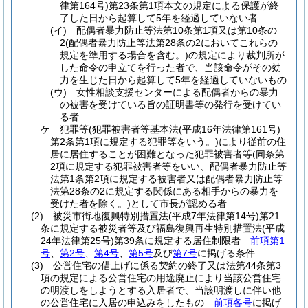
律第164号)
第23条第1項本文の規定による保護が終
了した日から起算して5年を経過していない者
(イ)
配偶者暴力防止等法第10条第1項又は第10条の
2
(配偶者暴力防止等法第28条の2においてこれらの
規定を準用する場合を含む。)
の規定により裁判所が
した命令の申立てを行った者で、当該命令がその効
力を生じた日から起算して5年を経過していないもの
(ウ)
女性相談支援センターによる配偶者からの暴力
の被害を受けている旨の証明書等の発行を受けてい
る者
ケ
犯罪等
(犯罪被害者等基本法
(平成16年法律第161号)
第2条第1項に規定する犯罪等をいう。)
により従前の住
居に居住することが困難となった犯罪被害者等
(同条第
2項に規定する犯罪被害者等をいい、配偶者暴力防止等
法第1条第2項に規定する被害者又は配偶者暴力防止等
法第28条の2に規定する関係にある相手からの暴力を
受けた者を除く。)
として市長が認める者
(2)
被災市街地復興特別措置法
(平成7年法律第14号)
第21
条に規定する被災者等及び福島復興再生特別措置法
(平成
24年法律第25号)
第39条に規定する居住制限者
前項第1
号
、
第2号
、
第4号
、
第5号
及び
第7号
に掲げる条件
(3)
公営住宅の借上げに係る契約の終了又は法第44条第3
項の規定による公営住宅の用途廃止により当該公営住宅
の明渡しをしようとする入居者で、当該明渡しに伴い他
の公営住宅に入居の申込みをしたもの
前項各号
に掲げ