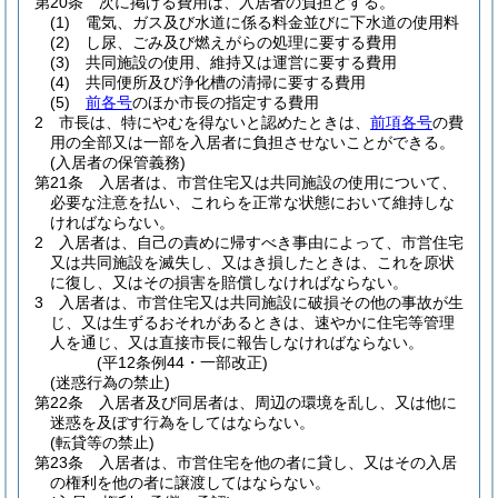
第20条
次に掲げる費用は、入居者の負担とする。
(1)
電気、ガス及び水道に係る料金並びに下水道の使用料
(2)
し尿、ごみ及び燃えがらの処理に要する費用
(3)
共同施設の使用、維持又は運営に要する費用
(4)
共同便所及び浄化槽の清掃に要する費用
(5)
前各号
のほか市長の指定する費用
2
市長は、特にやむを得ないと認めたときは、
前項各号
の費
用の全部又は一部を入居者に負担させないことができる。
(入居者の保管義務)
第21条
入居者は、市営住宅又は共同施設の使用について、
必要な注意を払い、これらを正常な状態において維持しな
ければならない。
2
入居者は、自己の責めに帰すべき事由によって、市営住宅
又は共同施設を滅失し、又はき損したときは、これを原状
に復し、又はその損害を賠償しなければならない。
3
入居者は、市営住宅又は共同施設に破損その他の事故が生
じ、又は生ずるおそれがあるときは、速やかに住宅等管理
人を通じ、又は直接市長に報告しなければならない。
(平12条例44・一部改正)
(迷惑行為の禁止)
第22条
入居者及び同居者は、周辺の環境を乱し、又は他に
迷惑を及ぼす行為をしてはならない。
(転貸等の禁止)
第23条
入居者は、市営住宅を他の者に貸し、又はその入居
の権利を他の者に譲渡してはならない。