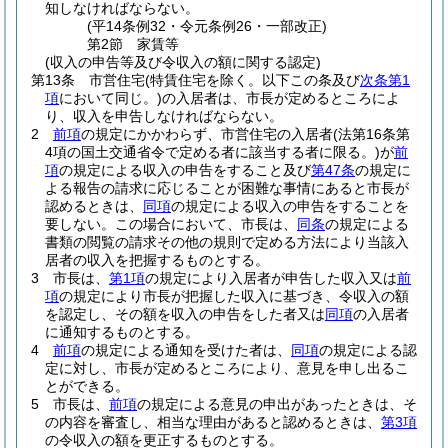
知しなければならない。
(平14条例32・令元条例26・一部改正)
第2節
家賃等
(収入の申告等及び令収入の額に関する認定)
第13条
市営住宅
(特賃住宅を除く。以下この条及び
次条第1
項
において同じ。)
の入居者は、市長が定めるところによ
り、収入を申告しなければならない。
2
前項
の規定にかかわらず、市営住宅の入居者
(法第16条第
4項の国土交通省令で定める者に該当する者に限る。)
が
前
項
の規定による収入の申告をすること及び
第47条
の規定に
よる報告の請求に応じることが困難な事情にあると市長が
認めるときは、
同項
の規定による収入の申告をすることを
要しない。
この場合において、市長は、
同条
の規定による
書類の閲覧の請求その他の規則で定める方法により当該入
居者の収入を把握するものとする。
3
市長は、
第1項
の規定により入居者が申告した収入又は
前
項
の規定により市長が把握した収入に基づき、令収入の額
を認定し、その額を収入の申告をした者又は
同項
の入居者
に通知するものとする。
4
前項
の規定による通知を受けた者は、
同項
の規定による認
定に対し、市長が定めるところにより、意見を申し出るこ
とができる。
5
市長は、
前項
の規定による意見の申出があったときは、そ
の内容を審査し、相当な理由があると認めるときは、
第3項
の令収入の額を更正するものとする。