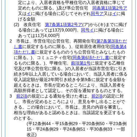
定により、入居者資格を甲種住宅の入居者資格に準じて
定めたものに限る。)
及び準公営住宅
同条第1項第2号ア
又は
イ
に掲げる場合に応じてそれぞれ
同号ア
又は
イ
に掲
げる金額
(2)
改良住宅
第7条第1項第2号ア
(ア)
から
(キ)
までに掲げ
る場合にあっては13万9,000円、
同号イ
に掲げる場合に
あっては11万4,000円
2
市長は、市営住宅
(公営住宅、再開発住宅
(
第7条第3項ただ
し書
に規定するものに限る。)
、従前居住者用住宅
(
同条第4
項ただし書
に規定するもののうち公営住宅とみなしたもの
に限る。)
、コミュニティ住宅
(
同条第6項ただし書
に規定す
るものに限る。)
、甲種住宅、
前項第1号
に規定する乙種住
宅及び準公営住宅に限る。)
の入居者が当該市営住宅に引き
続き5年以上入居している場合において、当該入居者に係る
収入認定額が最近2年間引き続き令第9条に規定する金額を
超えるときは、市長が定めるところにより、当該入居者を
高額所得者として認定し、その旨を通知するものとする。
3
前2項
の規定による通知を受けた者は、
前2項
の認定に対
し、市長が定めるところにより、意見を申し出ることがで
きる。
この場合において、市長は、意見の内容を審査し、
相当な理由があると認めるときは、当該認定を更正するも
のとする。
(平12条例44・平15条例29・平20条例50・平23条例
15・平24条例29・平24条例51・平30条例33・一部
改正)