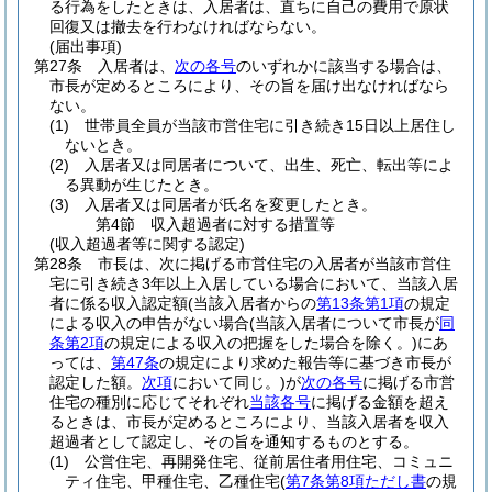
る行為をしたときは、入居者は、直ちに自己の費用で原状
回復又は撤去を行わなければならない。
(届出事項)
第27条
入居者は、
次の各号
のいずれかに該当する場合は、
市長が定めるところにより、その旨を届け出なければなら
ない。
(1)
世帯員全員が当該市営住宅に引き続き15日以上居住し
ないとき。
(2)
入居者又は同居者について、出生、死亡、転出等によ
る異動が生じたとき。
(3)
入居者又は同居者が氏名を変更したとき。
第4節
収入超過者に対する措置等
(収入超過者等に関する認定)
第28条
市長は、次に掲げる市営住宅の入居者が当該市営住
宅に引き続き3年以上入居している場合において、当該入居
者に係る収入認定額
(当該入居者からの
第13条第1項
の規定
による収入の申告がない場合
(当該入居者について市長が
同
条第2項
の規定による収入の把握をした場合を除く。)
にあ
っては、
第47条
の規定により求めた報告等に基づき市長が
認定した額。
次項
において同じ。)
が
次の各号
に掲げる市営
住宅の種別に応じてそれぞれ
当該各号
に掲げる金額を超え
るときは、市長が定めるところにより、当該入居者を収入
超過者として認定し、その旨を通知するものとする。
(1)
公営住宅、再開発住宅、従前居住者用住宅、コミュニ
ティ住宅、甲種住宅、乙種住宅
(
第7条第8項ただし書
の規