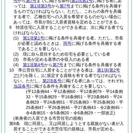
号
から
第7号
までに掲げる条件
(
第2項第1号
に掲げる者にあ
っては、
第1項第3号
から
第7号
までに掲げる条件)
を具備す
るものでなければならない。
ただし、これらの条件を具備
する者で、乙種住宅への入居を希望するものがない場合に
あっては、市長が別に入居者資格を定めることができる。
9
特賃住宅に入居することができる者は、次に掲げる者でな
ければならない。
(1)
第1項第1号
に掲げる条件を具備する者。
ただし、市長
が必要と認めるときは、
同号
に掲げる条件を具備する者
であることを要しない。
(2)
現に自ら居住するため住宅を必要としている者
(3)
市長が定める基準の令収入のある者
(4)
第1項第4号
から
第7号
までに掲げる条件を具備する者
10
準公営住宅に入居することができる者は、
第1項
(
第2号
ア
(ク)
を除く。)
に規定する資格を有する者でなければなら
ない。
ただし、
第2項各号
に掲げる者にあっては、それぞれ
当該各号
に掲げる条件を具備することを要しない。
(平12条例44・平12条例60・平12条例79・平14条例
32・平15条例29・平16条例51・平23条例45・平24
条例29・平24条例51・平25条例3・平25条例30・平
25条例47・平26条例46・平27条例43・令2条例45・
令4条例15・令5条例20・令6条例29・一部改正)
(単身者の入居できる市営住宅の規格)
第8条
現に同居し、又は同居しようとする親族がない者が入
居することができる市営住宅の規格は、市長が定める。