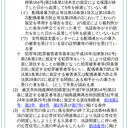
律第164号)
第23条第1項本文の規定による保護が終
了した日から起算して5年を経過していない者
(イ)
配偶者暴力防止等法第10条第1項又は第10条の
2
(配偶者暴力防止等法第28条の2においてこれらの
規定を準用する場合を含む。)
の規定により裁判所が
した命令の申立てを行った者で、当該命令がその効
力を生じた日から起算して5年を経過していないもの
(ウ)
女性相談支援センターによる配偶者からの暴力
の被害を受けている旨の証明書等の発行を受けてい
る者
ケ
犯罪等
(犯罪被害者等基本法
(平成16年法律第161号)
第2条第1項に規定する犯罪等をいう。)
により従前の住
居に居住することが困難となった犯罪被害者等
(同条第
2項に規定する犯罪被害者等をいい、配偶者暴力防止等
法第1条第2項に規定する被害者又は配偶者暴力防止等
法第28条の2に規定する関係にある相手からの暴力を
受けた者を除く。)
として市長が認める者
(2)
被災市街地復興特別措置法
(平成7年法律第14号)
第21
条に規定する被災者等及び福島復興再生特別措置法
(平成
24年法律第25号)
第39条に規定する居住制限者
前項第1
号
、
第2号
、
第4号
、
第5号
及び
第7号
に掲げる条件
(3)
公営住宅の借上げに係る契約の終了又は法第44条第3
項の規定による公営住宅の用途廃止により当該公営住宅
の明渡しをしようとする入居者で、当該明渡しに伴い他
の公営住宅に入居の申込みをしたもの
前項各号
に掲げ