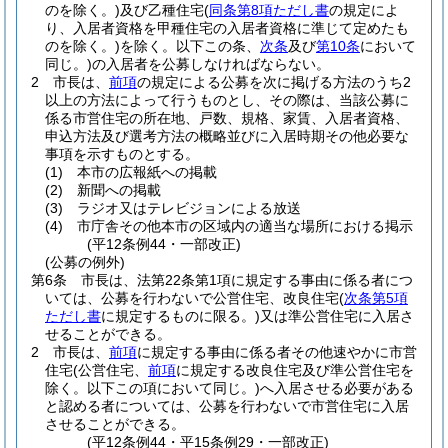
のを除く。)
及び乙種住宅
(
同条第8項ただし書
の規定によ
り、入居者資格を甲種住宅の入居者資格に準じて定めたも
のを除く。)
を除く。以下この条、
次条
及び
第10条
において
同じ。)
の入居者を公募しなければならない。
2
市長は、
前項
の規定による公募を次に掲げる方法のうち2
以上の方法によって行うものとし、その際は、当該公募に
係る市営住宅の所在地、戸数、規格、家賃、入居者資格、
申込方法及び選考方法の概略並びに入居時期その他必要な
事項を示すものとする。
(1)
本市の広報紙への掲載
(2)
新聞への掲載
(3)
ラジオ又はテレビジョンによる放送
(4)
市庁舎その他本市の区域内の適当な場所における掲示
(平12条例44・一部改正)
(公募の例外)
第6条
市長は、法第22条第1項に規定する事由に係る者につ
いては、公募を行わないで公営住宅、改良住宅
(
次条第5項
ただし書
に規定するものに限る。)
又は準公営住宅に入居さ
せることができる。
2
市長は、
前項
に規定する事由に係る者その他速やかに市営
住宅
(公営住宅、
前項
に規定する改良住宅及び準公営住宅を
除く。以下この項において同じ。)
へ入居させる必要がある
と認める者については、公募を行わないで市営住宅に入居
させることができる。
(平12条例44・平15条例29・一部改正)