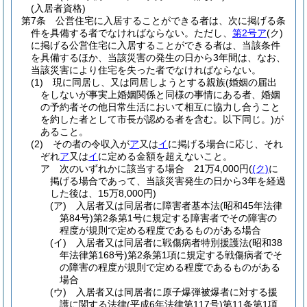
(入居者資格)
第7条
公営住宅に入居することができる者は、次に掲げる条
件を具備する者でなければならない。
ただし、
第2号ア
(ク)
に掲げる公営住宅に入居することができる者は、当該条件
を具備するほか、当該災害の発生の日から3年間は、なお、
当該災害により住宅を失った者でなければならない。
(1)
現に同居し、又は同居しようとする親族
(婚姻の届出
をしないが事実上婚姻関係と同様の事情にある者、婚姻
の予約者その他日常生活において相互に協力し合うこと
を約した者として市長が認める者を含む。以下同じ。)
が
あること。
(2)
その者の令収入が
ア
又は
イ
に掲げる場合に応じ、それ
ぞれ
ア
又は
イ
に定める金額を超えないこと。
ア
次のいずれかに該当する場合 21万4,000円
(
(ク)
に
掲げる場合であって、当該災害発生の日から3年を経過
した後は、15万8,000円)
(ア)
入居者又は同居者に障害者基本法
(昭和45年法律
第84号)
第2条第1号に規定する障害者でその障害の
程度が規則で定める程度であるものがある場合
(イ)
入居者又は同居者に戦傷病者特別援護法
(昭和38
年法律第168号)
第2条第1項に規定する戦傷病者でそ
の障害の程度が規則で定める程度であるものがある
場合
(ウ)
入居者又は同居者に原子爆弾被爆者に対する援
護に関する法律
(平成6年法律第117号)
第11条第1項