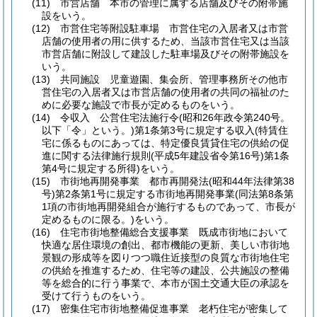
(11)
市営店舗 本市の管理に属する店舗及びその附帯施
設をいう。
(12)
市営住宅等附設駐車場 市営住宅の入居者又は市営
店舗の使用者の用に供するため、当該市営住宅又は当該
市営店舗に附設して建設した駐車場及びその附帯施設を
いう。
(13)
共同施設 児童遊園、集会所、管理事務所その他市
営住宅の入居者又は市営店舗の使用者の共同の福祉のた
めに必要な施設で市長が定めるものをいう。
(14)
令収入 公営住宅法施行令
(昭和26年政令第240号。
以下「令」という。)
第1条第3号に規定する収入
(特賃住
宅に係るものにあっては、特定優良賃貸住宅の供給の促
進に関する法律施行規則
(平成5年建設省令第16号)
第1条
第4号に規定する所得)
をいう。
(15)
市街地再開発事業 都市再開発法
(昭和44年法律第38
号)
第2条第1号に規定する市街地再開発事業
(同法第8条第
1項の市街地再開発組合が施行するものであって、市長が
定めるものに限る。)
をいう。
(16)
住宅市街地整備総合支援事業 既成市街地において
快適な居住環境の創出、都市機能の更新、美しい市街地
景観の形成等を図りつつ職住近接型の良質な市街地住宅
の供給を推進するため、住宅等の建設、公共施設の整備
等を総合的に行う事業で、本市が国土交通大臣の承認を
受けて行うものをいう。
(17)
密集住宅市街地整備促進事業 老朽住宅が密集して