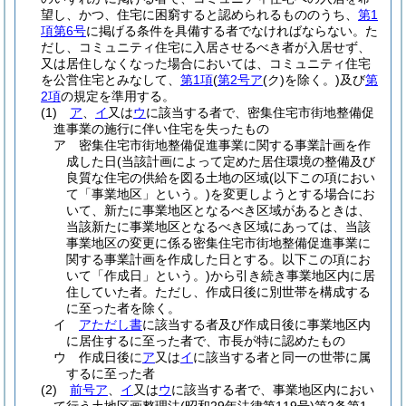
望し、かつ、住宅に困窮すると認められるもののうち、
第1
項第6号
に掲げる条件を具備する者でなければならない。
た
だし、コミュニティ住宅に入居させるべき者が入居せず、
又は居住しなくなった場合においては、コミュニティ住宅
を公営住宅とみなして、
第1項
(
第2号ア
(ク)
を除く。)
及び
第
2項
の規定を準用する。
(1)
ア
、
イ
又は
ウ
に該当する者で、密集住宅市街地整備促
進事業の施行に伴い住宅を失ったもの
ア
密集住宅市街地整備促進事業に関する事業計画を作
成した日
(当該計画によって定めた居住環境の整備及び
良質な住宅の供給を図る土地の区域
(以下この項におい
て「事業地区」という。)
を変更しようとする場合にお
いて、新たに事業地区となるべき区域があるときは、
当該新たに事業地区となるべき区域にあっては、当該
事業地区の変更に係る密集住宅市街地整備促進事業に
関する事業計画を作成した日とする。以下この項にお
いて「作成日」という。)
から引き続き事業地区内に居
住していた者。
ただし、作成日後に別世帯を構成する
に至った者を除く。
イ
アただし書
に該当する者及び作成日後に事業地区内
に居住するに至った者で、市長が特に認めたもの
ウ
作成日後に
ア
又は
イ
に該当する者と同一の世帯に属
するに至った者
(2)
前号ア
、
イ
又は
ウ
に該当する者で、事業地区内におい