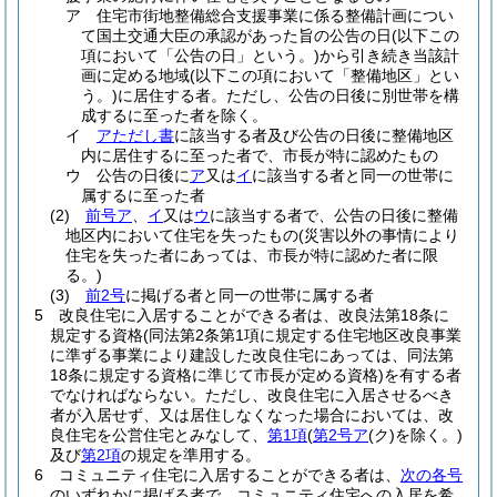
ア
住宅市街地整備総合支援事業に係る整備計画につい
て国土交通大臣の承認があった旨の公告の日
(以下この
項において「公告の日」という。)
から引き続き当該計
画に定める地域
(以下この項において「整備地区」とい
う。)
に居住する者。
ただし、公告の日後に別世帯を構
成するに至った者を除く。
イ
アただし書
に該当する者及び公告の日後に整備地区
内に居住するに至った者で、市長が特に認めたもの
ウ
公告の日後に
ア
又は
イ
に該当する者と同一の世帯に
属するに至った者
(2)
前号ア
、
イ
又は
ウ
に該当する者で、公告の日後に整備
地区内において住宅を失ったもの
(災害以外の事情により
住宅を失った者にあっては、市長が特に認めた者に限
る。)
(3)
前2号
に掲げる者と同一の世帯に属する者
5
改良住宅に入居することができる者は、改良法第18条に
規定する資格
(同法第2条第1項に規定する住宅地区改良事業
に準ずる事業により建設した改良住宅にあっては、同法第
18条に規定する資格に準じて市長が定める資格)
を有する者
でなければならない。
ただし、改良住宅に入居させるべき
者が入居せず、又は居住しなくなった場合においては、改
良住宅を公営住宅とみなして、
第1項
(
第2号ア
(ク)
を除く。)
及び
第2項
の規定を準用する。
6
コミュニティ住宅に入居することができる者は、
次の各号
のいずれかに掲げる者で、コミュニティ住宅への入居を希