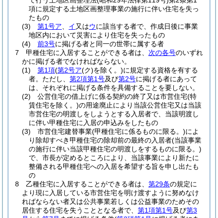
て行う土地区画整理法
(昭和29年法律第119号)
第2条第1
項に規定する土地区画整理事業の施行に伴い住宅を失っ
たもの
(3)
第1号ア
、
イ
又は
ウ
に該当する者で、作成日後に事業
地区内において災害により住宅を失ったもの
(4)
前3号
に掲げる者と同一の世帯に属する者
7
甲種住宅に入居することができる者は、
次の各号
のいずれ
かに掲げる者でなければならない。
(1)
第1項
(
第2号ア
(ク)
を除く。)
に規定する資格を有する
者。
ただし、
第2項第1号
及び
第2号
に掲げる者にあって
は、それぞれに掲げる条件を具備することを要しない。
(2)
公営住宅の借上げに係る契約の終了又は市営住宅
(特
賃住宅を除く。)
の用途廃止により当該公営住宅又は当該
市営住宅の明渡しをしようとする入居者で、当該明渡し
に伴い甲種住宅に入居の申込みをしたもの
(3)
市営住宅建替事業
(甲種住宅に係るものに限る。)
によ
り除却すべき甲種住宅の除却前の最終の入居者
(当該事業
の施行に伴い当該甲種住宅の明渡しをするものに限る。)
で、市長が定めるところにより、当該事業により新たに
整備される甲種住宅への入居を希望する旨を申し出たも
の
8
乙種住宅に入居することができる者は、
第29条
の規定に
より現に入居している市営住宅を明け渡すように努めなけ
ればならない者又は公共事業若しくは公益事業のためその
居住する住宅を失うこととなる者で、
第1項第1号
及び
第3