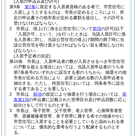
(入居の申込み及び許可)
第9条
第7条
に規定する入居者資格のある者で、市営住宅に
入居しようとするものは、市長が定めるところにより、所
定の申込書その他市長が定める書類を提出し、その許可を
受けなければならない。
2
市長は、借上げに係る公営住宅について
前項
の許可
(以下
「入居許可」という。)
を行ったときは、当該入居許可に係
る入居者に対し、当該公営住宅の借上げ期間の満了時に当
該公営住宅を明け渡さなければならない旨を通知しなけれ
ばならない。
(入居予定者の決定)
第10条
市長は、入居申込者の数が入居させるべき市営住宅
の戸数を超える場合においては、当該入居申込者のうち令
第7条各号のいずれかに該当する者のうちから、抽選その他
市長が定める方法により、必要と認める数の入居申込者を
抽出する。
ただし、特賃住宅においては、同条各号に該当
する者であることを要しない。
2
市長は、
前項
の規定により抽選を行う場合においては、
前
条第1項
の申込書に記載された世帯区分及び申込回数に応じ
組分けをして行うものとする。
3
市長は、母子世帯、父子世帯、老人世帯、心身障害者世
帯、原爆被爆者世帯、多子世帯に属する者その他速やかに
市営住宅に入居することを必要としていると認められる者
については、優先的な選考を行うよう配慮するものとす
る。