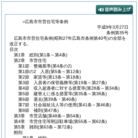
○広島市市営住宅等条例
平成9年3月27日
条例第35号
広島市市営住宅条例(昭和27年広島市条例第40号)の全部を
改正する。
目次
第1章
総則
(第1条～第4条)
第2章
市営住宅
第1節
整備基準
(第4条の2)
第1節の2
入居
(第5条～第12条)
第2節
家賃等
(第13条～第18条)
第3節
入居者の保管義務等
(第19条～第27条)
第4節
収入超過者に対する措置等
(第28条～第34条)
第5節
建替えに係る措置等
(第35条～第38条)
第6節
退去
(第39条・第40条)
第7節
社会福祉法人等の使用
(第41条～第46条)
第8節
補則
(第47条)
第3章
市営店舗
(第48条～第54条)
第4章
市営住宅等附設駐車場
(第55条～第62条)
第5章
雑則
(第63条～第72条)
附則