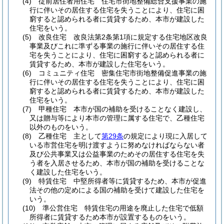
(4)
従前居住者用住宅 住宅市街地整備総合支援事業の施
行に伴いその居住する住宅を失うことにより、住宅に困
窮すると認められる者に賃貸するため、本市が建設した
住宅をいう。
(5)
改良住宅 改良法第2条第1項に規定する住宅地区改良
事業及びこれに準ずる事業の施行に伴いその居住する住
宅を失うことにより、住宅に困窮すると認められる者に
賃貸するため、本市が建設した住宅をいう。
(6)
コミュニティ住宅 密集住宅市街地整備促進事業の施
行に伴いその居住する住宅を失うことにより、住宅に困
窮すると認められる者に賃貸するため、本市が建設した
住宅をいう。
(7)
甲種住宅 本市が国の補助を受けることなく建設し、
又は贈与等により本市の管理に属する住宅で、乙種住宅
以外のものをいう。
(8)
乙種住宅 主として
第29条
の規定により現に入居して
いる市営住宅を明け渡すように努めなければならない者
及び公共事業又は公益事業のためその居住する住宅を失
う者を入居させるため、本市が国の補助を受けることな
く建設した住宅をいう。
(9)
特賃住宅 中堅所得者等に賃貸するため、本市が促進
法その他の定めによる国の補助を受けて建設した住宅を
いう。
(10)
準公営住宅 特賃住宅の用途を廃止した住宅で低額
所得者に賃貸するため本市が設置するものをいう。