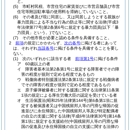
と。
(5)
市町村民税、市営住宅の家賃並びに市営店舗及び市営
住宅等附設駐車場の使用料を滞納していないこと。
(6)
その者及び現に同居し、又は同居しようとする親族が
暴力団員による不当な行為の防止等に関する法律
(平成3
年法律第77号)
第2条第6号に規定する暴力団員
(以下「暴
力団員」という。)
でないこと。
(7)
その他市長が必要と認める条件を具備すること。
2
前項
の規定にかかわらず、
次の各号
に掲げる者にあって
は、それぞれ
当該各号
に掲げる条件を具備することを要し
ない。
(1)
次のいずれかに該当する者
前項第1号
に掲げる条件
ア
60歳以上の者
イ
障害者基本法第2条第1号に規定する障害者でその障
害の程度が規則で定める程度であるもの
ウ
戦傷病者特別援護法第2条第1項に規定する戦傷病者
でその障害の程度が規則で定める程度であるもの
エ
原子爆弾被爆者に対する援護に関する法律第11条第
1項の規定による厚生労働大臣の認定を受けている者
オ
生活保護法
(昭和25年法律第144号)
第6条第1項に規
定する被保護者又は中国残留邦人等の円滑な帰国の促
進並びに永住帰国した中国残留邦人等及び特定配偶者
の自立の支援に関する法律
(平成6年法律第30号)
第14条
第1項に規定する支援給付
(中国残留邦人等の円滑な帰
国の促進及び永住帰国後の自立の支援に関する法律の