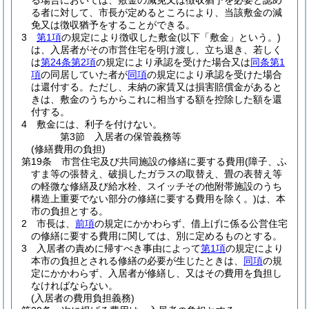
る場合においては、敷金の減免又は徴収猶予を必要と認め
る者に対して、市長が定めるところにより、当該敷金の減
免又は徴収猶予をすることができる。
3
第1項
の規定により徴収した敷金
(以下「敷金」という。)
は、入居者がその市営住宅を明け渡し、立ち退き、若しく
は
第24条第2項
の規定により承認を受けた場合又は
同条第1
項
の同居していた者が
同項
の規定により承認を受けた場合
は還付する。
ただし、未納の家賃又は損害賠償金があると
きは、敷金のうちからこれに相当する額を控除した額を還
付する。
4
敷金には、利子を付けない。
第3節
入居者の保管義務等
(修繕費用の負担)
第19条
市営住宅及び共同施設の修繕に要する費用
(障子、ふ
すま等の張替え、破損したガラスの取替え、畳の表替え等
の軽微な修繕及び給水栓、スイッチその他附帯施設のうち
構造上重要でない部分の修繕に要する費用を除く。)
は、本
市の負担とする。
2
市長は、
前項
の規定にかかわらず、借上げに係る公営住宅
の修繕に要する費用に関しては、別に定めるものとする。
3
入居者の責めに帰すべき事由によって
第1項
の規定により
本市の負担とされる修繕の必要が生じたときは、
同項
の規
定にかかわらず、入居者が修繕し、又はその費用を負担し
なければならない。
(入居者の費用負担義務)