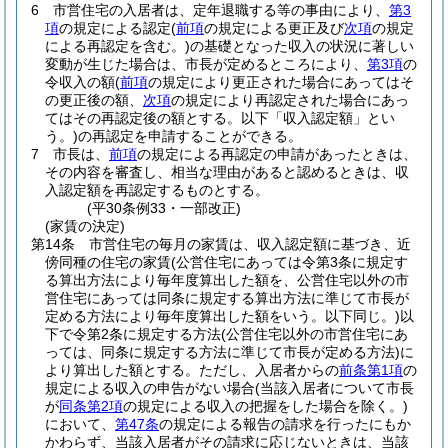
6
市営住宅の入居者は、定年退職する等の事由により、
第3
項
の規定による認定
(
前項
の規定による更正及び
次項
の規定
による再認定を含む。)
の基礎となった収入の状況に著しい
変動が生じた場合は、市長が定めるところにより、
第3項
の
令収入の額
(
前項
の規定により更正された場合にあってはそ
の更正後の額、
次項
の規定により再認定された場合にあっ
てはその再認定後の額とする。以下「収入認定額」とい
う。)
の再認定を申請することができる。
7
市長は、
前項
の規定による再認定の申請があったときは、
その内容を審査し、相当な理由があると認めるときは、収
入認定額を再認定するものとする。
(平30条例33・一部改正)
(家賃の決定)
第14条
市営住宅の毎月の家賃は、収入認定額に基づき、近
傍同種の住宅の家賃
(公営住宅にあっては令第3条に規定す
る算出方法により毎年度算出した額を、公営住宅以外の市
営住宅にあっては同条に規定する算出方法に準じて市長が
定める方法により毎年度算出した額をいう。以下同じ。)
以
下で令第2条に規定する方法
(公営住宅以外の市営住宅にあ
っては、同条に規定する方法に準じて市長が定める方法)
に
より算出した額とする。
ただし、入居者からの
前条第1項
の
規定による収入の申告がない場合
(当該入居者について市長
が
同条第2項
の規定による収入の把握をした場合を除く。)
において、
第47条
の規定による報告の請求を行ったにもか
かわらず、当該入居者がその請求に応じないときは、当該