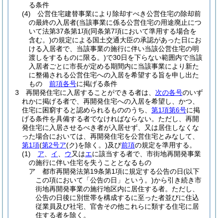
る条件
(4)
公営住宅建替事業により除却すべき公営住宅の除却前
の最終の入居者
(当該事業に係る公営住宅の用途廃止につ
いて法第37条第1項
(同条第7項において準用する場合を
含む。)
の規定による国土交通大臣の承認があった日にお
ける入居者で、当該事業の施行に伴い当該公営住宅の明
渡しをするものに限る。)
で30日を下らない範囲内で当該
入居者ごとに市長が定める期間内に当該事業により新た
に整備される公営住宅への入居を希望する旨を申し出た
もの
前項各号
に掲げる条件
3
再開発住宅に入居することができる者は、
次の各号
のいず
れかに掲げる者で、再開発住宅への入居を希望し、かつ、
住宅に困窮すると認められるもののうち、
第1項第6号
に掲
げる条件を具備する者でなければならない。
ただし、再開
発住宅に入居させるべき者が入居せず、又は居住しなくな
った場合においては、再開発住宅を公営住宅とみなして、
第1項
(
第2号ア
(ク)
を除く。)
及び
前項
の規定を準用する。
(1)
ア
、
イ
、
ウ
又は
エ
に該当する者で、市街地再開発事業
の施行に伴い住宅を失うこととなるもの
ア
都市再開発法第19条第1項に規定する公告の日
(以下
この項において「公告の日」という。)
から引き続き市
街地再開発事業の施行地区内に居住する者。
ただし、
公告の日後に別世帯を構成するに至った者並びに住込
従業員及び社宅、官舎その他これらに類する住宅に居
住する者を除く。