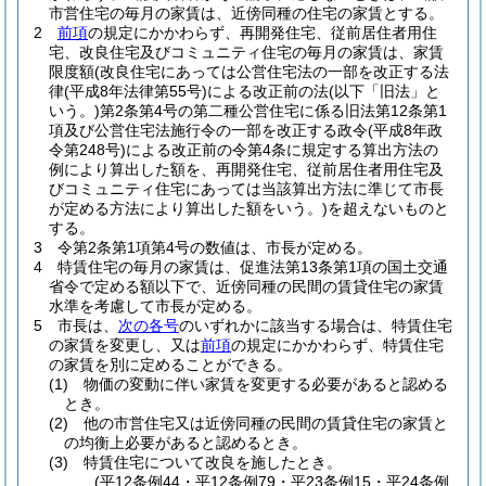
市営住宅の毎月の家賃は、近傍同種の住宅の家賃とする。
2
前項
の規定にかかわらず、再開発住宅、従前居住者用住
宅、改良住宅及びコミュニティ住宅の毎月の家賃は、家賃
限度額
(改良住宅にあっては公営住宅法の一部を改正する法
律
(平成8年法律第55号)
による改正前の法
(以下「旧法」と
いう。)
第2条第4号の第二種公営住宅に係る旧法第12条第1
項及び公営住宅法施行令の一部を改正する政令
(平成8年政
令第248号)
による改正前の令第4条に規定する算出方法の
例により算出した額を、再開発住宅、従前居住者用住宅及
びコミュニティ住宅にあっては当該算出方法に準じて市長
が定める方法により算出した額をいう。)
を超えないものと
する。
3
令第2条第1項第4号の数値は、市長が定める。
4
特賃住宅の毎月の家賃は、促進法第13条第1項の国土交通
省令で定める額以下で、近傍同種の民間の賃貸住宅の家賃
水準を考慮して市長が定める。
5
市長は、
次の各号
のいずれかに該当する場合は、特賃住宅
の家賃を変更し、又は
前項
の規定にかかわらず、特賃住宅
の家賃を別に定めることができる。
(1)
物価の変動に伴い家賃を変更する必要があると認める
とき。
(2)
他の市営住宅又は近傍同種の民間の賃貸住宅の家賃と
の均衡上必要があると認めるとき。
(3)
特賃住宅について改良を施したとき。
(平12条例44・平12条例79・平23条例15・平24条例