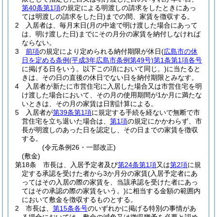
第40条第1項
の規定による明渡しの請求をしたときにあっ
ては明渡しの請求をした日)
までの間、家賃を徴収する。
2
入居者は、毎月末日
(月の中途で明け渡した場合にあって
は、明け渡した日)
までにその月分の家賃を納付しなければ
ならない。
3
前項
の規定により定められる納付期限が休日
(
広島市の休
日を定める条例
(平成3年広島市条例第49号)
第1条第1項各号
に掲げる日をいう。以下この項において同じ。)
に当たると
きは、その日の直後の休日でない日を納付期限とみなす。
4
入居者が新たに市営住宅に入居した場合又は市営住宅を明
け渡した場合において、その月の使用期間が1か月に満たな
いときは、その月の家賃は日割計算による。
5
入居者が
第39条第1項
に規定する手続を経ないで無断で市
営住宅を立ち退いた場合は、
第1項
の規定にかかわらず、市
長が明渡しのあった日を認定し、その日までの家賃を徴収
する。
(令元条例26・一部改正)
(敷金)
第18条
市長は、入居予定者及び
第24条第1項
又は
第2項
に規
定する承認を受けた者から3か月分の家賃
(入居予定者にあ
ってはその入居の際の家賃を、当該承認を受けた者にあっ
てはその承認の際の家賃をいう。)
に相当する金額の範囲内
において敷金を徴収するものとする。
2
市長は、
第15条各号
のいずれかに掲げる特別の事情があ