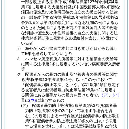
一部を改正する法律
(平成19年法律第127号)
附則第4条
第1項に規定する支援給付及び中国残留邦人等の円滑な
帰国の促進及び永住帰国後の自立の支援に関する法律
の一部を改正する法律
(平成25年法律第106号)
附則第2
条第1項又は第2項の規定によりなお従前の例によるも
のとされた同法による改正前の中国残留邦人等の円滑
な帰国の促進及び永住帰国後の自立の支援に関する法
律第14条第1項に規定する支援給付を含む。)
を受けて
いる者
カ
海外からの引揚者で本邦に引き揚げた日から起算し
て5年を経過していないもの
キ
ハンセン病療養所入所者等に対する補償金の支給等
に関する法律第2条に規定するハンセン病療養所入所者
等
ク
配偶者からの暴力の防止及び被害者の保護等に関す
る法律
(平成13年法律第31号。以下この号において
「配偶者暴力防止等法」という。)
第1条第2項に規定す
る被害者又は配偶者暴力防止等法第28条の2に規定す
る関係にある相手からの暴力を受けた者で、
(ア)
、
(イ)
又は
(ウ)
に該当するもの
(ア)
配偶者暴力防止等法第3条第3項第3号
(配偶者暴
力防止等法第28条の2において準用する場合を含
む。)
の規定による一時保護又は配偶者暴力防止等法
第5条
(配偶者暴力防止等法第28条の2において準用
する場合を含む。)
若しくは児童福祉法
(昭和22年法