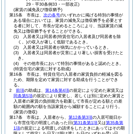
29・平30条例33・一部改正)
(家賃の減免及び徴収猶予)
第15条
市長は、
次の各号
のいずれかに掲げる特別の事情が
ある場合においては、家賃の減免又は徴収猶予を必要とす
る者に対して、市長が定めるところにより、当該家賃の減
免又は徴収猶予をすることができる。
(1)
入居者又は同居者
(特賃住宅の入居者及び同居者を除
く。)
の収入が著しく低額であるとき。
(2)
入居者又は同居者が病気にかかっているとき。
(3)
入居者又は同居者が災害により著しい損害を受けたと
き。
(4)
その他市長において特別の事情があると認めたとき。
(特賃住宅の家賃に対する助成)
第16条
市長は、特賃住宅の入居者の家賃負担の軽減を図る
ため、期限を定めて家賃に対する助成を行うことができ
る。
2
前項
の助成は、
第14条第4項
の規定により定めた家賃又は
同条第5項
の規定により変更し、若しくは別に定めた家賃と
入居者の家賃の負担能力を勘案して市長が定める額との差
額の範囲内の額を当該家賃から減額することにより行う。
(家賃の徴収)
第17条
市長は、入居者から、
第12条第3項
の入居可能日か
ら市営住宅の明渡しのあった日
(
第31条第1項
又は
第35条第
1項
の規定による明渡しの請求をしたときにあってはその期
限として指定した日又は明け渡した日のいずれか早い日、