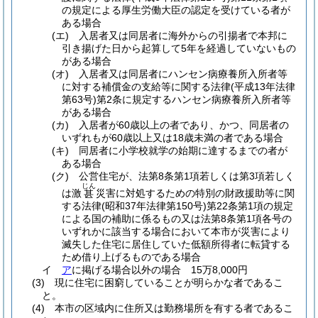
の規定による厚生労働大臣の認定を受けている者が
ある場合
(エ)
入居者又は同居者に海外からの引揚者で本邦に
引き揚げた日から起算して5年を経過していないもの
がある場合
(オ)
入居者又は同居者にハンセン病療養所入所者等
に対する補償金の支給等に関する法律
(平成13年法律
第63号)
第2条に規定するハンセン病療養所入所者等
がある場合
(カ)
入居者が60歳以上の者であり、かつ、同居者の
いずれもが60歳以上又は18歳未満の者である場合
(キ)
同居者に小学校就学の始期に達するまでの者が
ある場合
(ク)
公営住宅が、法第8条第1項若しくは第3項若しく
じん
は激
災害に対処するための特別の財政援助等に関
甚
する法律
(昭和37年法律第150号)
第22条第1項の規定
による国の補助に係るもの又は法第8条第1項各号の
いずれかに該当する場合において本市が災害により
滅失した住宅に居住していた低額所得者に転貸する
ため借り上げるものである場合
イ
ア
に掲げる場合以外の場合 15万8,000円
(3)
現に住宅に困窮していることが明らかな者であるこ
と。
(4)
本市の区域内に住所又は勤務場所を有する者であるこ