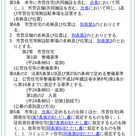
第3条
本市に市営住宅
(共同施設を含む。
次条
において同
じ。)
、市営店舗
(共同施設を含む。
次条
において同じ。)
及
び市営住宅等附設駐車場を設置する。
(名称及び位置)
第4条
市営住宅の名称及び位置は、
別表第1
のとおりとす
る。
2
市営店舗の名称及び位置は、
別表第2
のとおりとする。
3
市営住宅等附設駐車場の名称及び位置は、
別表第3
のとお
りとする。
第2章
市営住宅
第1節
整備基準
(平24条例51・追加)
(公営住宅等の整備基準)
第4条の2
法第5条第1項及び第2項の条例で定める整備基準
は、公営住宅等整備基準
(平成10年建設省令第8号)
第2条か
ら第16条までに規定する基準とする。
(平24条例51・追加)
第1節の2
入居
(平24条例51・旧第1節繰下)
(公募の原則及び方法)
第5条
市長は、
次条
に定めるものを除くほか、市営住宅
(再
開発住宅
(
第7条第3項ただし書
に規定するものを除く。)
、
従前居住者用住宅
(
第7条第4項ただし書
に規定するものを除
く。)
、改良住宅
(
同条第5項ただし書
に規定するものを除
く。)
、コミュニティ住宅
(
同条第6項ただし書
に規定するも