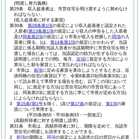
(明渡し努力義務)
第29条
収入超過者は、市営住宅を明け渡すように努めなけ
ればならない。
(収入超過者に対する家賃)
第30条
第28条第1項
の規定により収入超過者と認定された
入居者
(
第13条第1項
の規定により収入の申告をした入居者
及び
同条第2項
の規定により市長が収入を把握した
同項
の入
居者に限る。)
は、
第14条第1項
の規定にかかわらず、当該
認定に係る期間
(当該入居者が当該期間中に市営住宅を明け
渡した場合にあっては、当該認定の効力が生ずる日から当
該明渡しの日までの間)
、毎月、
次項
に規定する方法により
算出した額を家賃として支払わなければならない。
2
市長は、
前項
に定める家賃を算出しようとするときは、近
傍同種の住宅の家賃以下で、令第8条第2項
(同条第3項にお
いて読み替えて準用する場合を含む。以下この項において
同じ。)
に規定する方法
(公営住宅以外の市営住宅にあって
は、同条第2項に規定する方法に準じて市長が定める方法)
によらなければならない。
3
第15条
(
第1号
を除く。)
及び
第17条
の規定は、
第1項
の家
賃について準用する。
(平20条例50・平30条例33・一部改正)
(高額所得者に対する明渡し請求)
第31条
市長は、高額所得者に対し、期限を定めて、当該市
営住宅の明渡しを請求することができる。
2
前項
の期限は、
同項
の規定による請求の日の翌日から起算