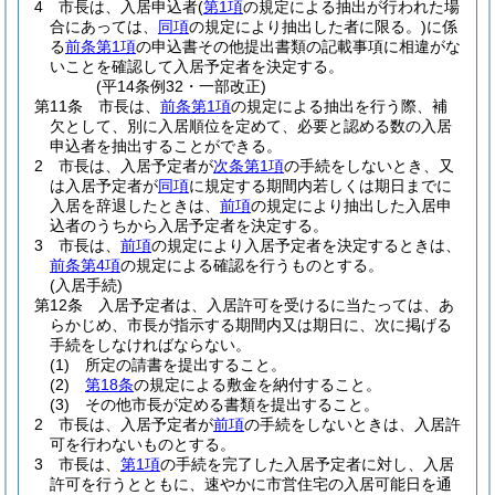
4
市長は、入居申込者
(
第1項
の規定による抽出が行われた場
合にあっては、
同項
の規定により抽出した者に限る。)
に係
る
前条第1項
の申込書その他提出書類の記載事項に相違がな
いことを確認して入居予定者を決定する。
(平14条例32・一部改正)
第11条
市長は、
前条第1項
の規定による抽出を行う際、補
欠として、別に入居順位を定めて、必要と認める数の入居
申込者を抽出することができる。
2
市長は、入居予定者が
次条第1項
の手続をしないとき、又
は入居予定者が
同項
に規定する期間内若しくは期日までに
入居を辞退したときは、
前項
の規定により抽出した入居申
込者のうちから入居予定者を決定する。
3
市長は、
前項
の規定により入居予定者を決定するときは、
前条第4項
の規定による確認を行うものとする。
(入居手続)
第12条
入居予定者は、入居許可を受けるに当たっては、あ
らかじめ、市長が指示する期間内又は期日に、次に掲げる
手続をしなければならない。
(1)
所定の請書を提出すること。
(2)
第18条
の規定による敷金を納付すること。
(3)
その他市長が定める書類を提出すること。
2
市長は、入居予定者が
前項
の手続をしないときは、入居許
可を行わないものとする。
3
市長は、
第1項
の手続を完了した入居予定者に対し、入居
許可を行うとともに、速やかに市営住宅の入居可能日を通