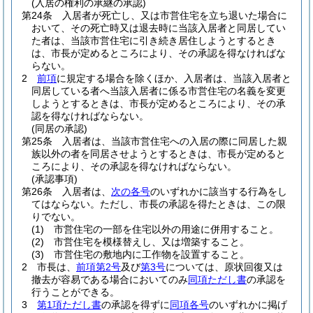
(入居の権利の承継の承認)
第24条
入居者が死亡し、又は市営住宅を立ち退いた場合に
おいて、その死亡時又は退去時に当該入居者と同居してい
た者は、当該市営住宅に引き続き居住しようとするとき
は、市長が定めるところにより、その承認を得なければな
らない。
2
前項
に規定する場合を除くほか、入居者は、当該入居者と
同居している者へ当該入居者に係る市営住宅の名義を変更
しようとするときは、市長が定めるところにより、その承
認を得なければならない。
(同居の承認)
第25条
入居者は、当該市営住宅への入居の際に同居した親
族以外の者を同居させようとするときは、市長が定めると
ころにより、その承認を得なければならない。
(承認事項)
第26条
入居者は、
次の各号
のいずれかに該当する行為をし
てはならない。
ただし、市長の承認を得たときは、この限
りでない。
(1)
市営住宅の一部を住宅以外の用途に併用すること。
(2)
市営住宅を模様替えし、又は増築すること。
(3)
市営住宅の敷地内に工作物を設置すること。
2
市長は、
前項第2号
及び
第3号
については、原状回復又は
撤去が容易である場合においてのみ
同項ただし書
の承認を
行うことができる。
3
第1項ただし書
の承認を得ずに
同項各号
のいずれかに掲げ