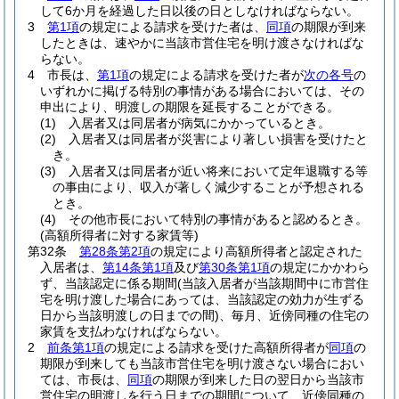
して6か月を経過した日以後の日としなければならない。
3
第1項
の規定による請求を受けた者は、
同項
の期限が到来
したときは、速やかに当該市営住宅を明け渡さなければな
らない。
4
市長は、
第1項
の規定による請求を受けた者が
次の各号
の
いずれかに掲げる特別の事情がある場合においては、その
申出により、明渡しの期限を延長することができる。
(1)
入居者又は同居者が病気にかかっているとき。
(2)
入居者又は同居者が災害により著しい損害を受けたと
き。
(3)
入居者又は同居者が近い将来において定年退職する等
の事由により、収入が著しく減少することが予想される
とき。
(4)
その他市長において特別の事情があると認めるとき。
(高額所得者に対する家賃等)
第32条
第28条第2項
の規定により高額所得者と認定された
入居者は、
第14条第1項
及び
第30条第1項
の規定にかかわら
ず、当該認定に係る期間
(当該入居者が当該期間中に市営住
宅を明け渡した場合にあっては、当該認定の効力が生ずる
日から当該明渡しの日までの間)
、毎月、近傍同種の住宅の
家賃を支払わなければならない。
2
前条第1項
の規定による請求を受けた高額所得者が
同項
の
期限が到来しても当該市営住宅を明け渡さない場合におい
ては、市長は、
同項
の期限が到来した日の翌日から当該市
営住宅の明渡しを行う日までの期間について、近傍同種の