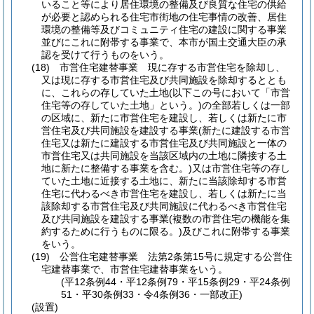
いること等により居住環境の整備及び良質な住宅の供給
が必要と認められる住宅市街地の住宅事情の改善、居住
環境の整備等及びコミュニティ住宅の建設に関する事業
並びにこれに附帯する事業で、本市が国土交通大臣の承
認を受けて行うものをいう。
(18)
市営住宅建替事業 現に存する市営住宅を除却し、
又は現に存する市営住宅及び共同施設を除却するととも
に、これらの存していた土地
(以下この号において「市営
住宅等の存していた土地」という。)
の全部若しくは一部
の区域に、新たに市営住宅を建設し、若しくは新たに市
営住宅及び共同施設を建設する事業
(新たに建設する市営
住宅又は新たに建設する市営住宅及び共同施設と一体の
市営住宅又は共同施設を当該区域内の土地に隣接する土
地に新たに整備する事業を含む。)
又は市営住宅等の存し
ていた土地に近接する土地に、新たに当該除却する市営
住宅に代わるべき市営住宅を建設し、若しくは新たに当
該除却する市営住宅及び共同施設に代わるべき市営住宅
及び共同施設を建設する事業
(複数の市営住宅の機能を集
約するために行うものに限る。)
及びこれに附帯する事業
をいう。
(19)
公営住宅建替事業 法第2条第15号に規定する公営住
宅建替事業で、市営住宅建替事業をいう。
(平12条例44・平12条例79・平15条例29・平24条例
51・平30条例33・令4条例36・一部改正)
(設置)