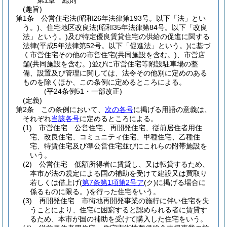
第1章
総則
(趣旨)
第1条
公営住宅法
(昭和26年法律第193号。以下「法」とい
う。)
、住宅地区改良法
(昭和35年法律第84号。以下「改良
法」という。)
及び特定優良賃貸住宅の供給の促進に関する
法律
(平成5年法律第52号。以下「促進法」という。)
に基づ
く市営住宅その他の市営住宅
(共同施設を含む。)
、市営店
舗
(共同施設を含む。)
並びに市営住宅等附設駐車場の整
備、設置及び管理に関しては、法令その他別に定めのある
ものを除くほか、この条例に定めるところによる。
(平24条例51・一部改正)
(定義)
第2条
この条例において、
次の各号
に掲げる用語の意義は、
それぞれ
当該各号
に定めるところによる。
(1)
市営住宅 公営住宅、再開発住宅、従前居住者用住
宅、改良住宅、コミュニティ住宅、甲種住宅、乙種住
宅、特賃住宅及び準公営住宅並びにこれらの附帯施設を
いう。
(2)
公営住宅 低額所得者に賃貸し、又は転貸するため、
本市が法の規定による国の補助を受けて建設又は買取り
若しくは借上げ
(
第7条第1項第2号ア
(ク)
に掲げる場合に
係るものに限る。)
を行った住宅をいう。
(3)
再開発住宅 市街地再開発事業の施行に伴い住宅を失
うことにより、住宅に困窮すると認められる者に賃貸す
るため、本市が国の補助を受けて購入した住宅をいう。