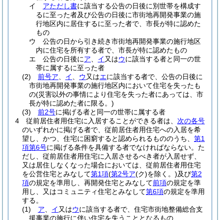
イ
アただし書
に該当する公告の日後に別世帯を構成す
るに至った者及び公告の日後に市街地再開発事業の施
行地区内に居住するに至った者で、市長が特に認めた
もの
ウ
公告の日から引き続き市街地再開発事業の施行地区
内に住宅を所有する者で、市長が特に認めたもの
エ
公告の日後に
ア
、
イ
又は
ウ
に該当する者と同一の世
帯に属するに至った者
(2)
前号ア
、
イ
、
ウ
又は
エ
に該当する者で、公告の日後に
市街地再開発事業の施行地区内において住宅を失ったも
の
(災害以外の事情により住宅を失った者にあっては、市
長が特に認めた者に限る。)
(3)
前2号
に掲げる者と同一の世帯に属する者
4
従前居住者用住宅に入居することができる者は、
次の各号
のいずれかに掲げる者で、従前居住者用住宅への入居を希
望し、かつ、住宅に困窮すると認められるもののうち、
第1
項第6号
に掲げる条件を具備する者でなければならない。
た
だし、従前居住者用住宅に入居させるべき者が入居せず、
又は居住しなくなった場合においては、従前居住者用住宅
を公営住宅とみなして
第1項
(
第2号ア
(ク)
を除く。)
及び
第2
項
の規定を準用し、再開発住宅とみなして
前項
の規定を準
用し、又はコミュニティ住宅とみなして
第6項
の規定を準用
する。
(1)
ア
、
イ
又は
ウ
に該当する者で、住宅市街地整備総合支
援事業の施行に伴い住宅を失うこととなるもの