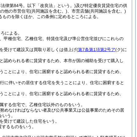
5年法律第84号。以下「改良法」という。)
及び特定優良賃貸住宅の供
の他の市営住宅
(共同施設を含む。)
、市営店舗
(共同施設を含む。)
るものを除くほか、この条例に定めるところによる。
ころによる。
、甲種住宅、乙種住宅、特賃住宅及び準公営住宅並びにこれらの
を受けて建設又は買取り若しくは借上げ
(
第7条第1項第2号ア
(ク)
に
と認められる者に賃貸するため、本市が国の補助を受けて購入し
うことにより、住宅に困窮すると認められる者に賃貸するため、
施行に伴いその居住する住宅を失うことにより、住宅に困窮すると
うことにより、住宅に困窮すると認められる者に賃貸するため、
属する住宅で、乙種住宅以外のものをいう。
努めなければならない者及び公共事業又は公益事業のためその居
をいう。
を受けて建設した住宅をいう。
置するものをいう。