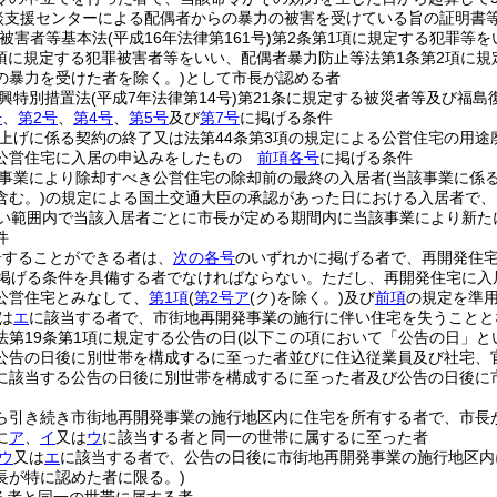
談支援センターによる配偶者からの暴力の被害を受けている旨の証明書
罪被害者等基本法
(平成16年法律第161号)
第2条第1項に規定する犯罪等を
2項に規定する犯罪被害者等をいい、配偶者暴力防止等法第1条第2項に規
の暴力を受けた者を除く。)
として市長が認める者
興特別措置法
(平成7年法律第14号)
第21条に規定する被災者等及び福島
号
、
第2号
、
第4号
、
第5号
及び
第7号
に掲げる条件
上げに係る契約の終了又は法第44条第3項の規定による公営住宅の用
公営住宅に入居の申込みをしたもの
前項各号
に掲げる条件
事業により除却すべき公営住宅の除却前の最終の入居者
(当該事業に係
含む。)
の規定による国土交通大臣の承認があった日における入居者で、
ない範囲内で当該入居者ごとに市長が定める期間内に当該事業により新
件
居することができる者は、
次の各号
のいずれかに掲げる者で、再開発住
掲げる条件を具備する者でなければならない。
ただし、再開発住宅に入
公営住宅とみなして、
第1項
(
第2号ア
(ク)
を除く。)
及び
前項
の規定を準
は
エ
に該当する者で、市街地再開発事業の施行に伴い住宅を失うことと
法第19条第1項に規定する公告の日
(以下この項において「公告の日」と
公告の日後に別世帯を構成するに至った者並びに住込従業員及び社宅、
に該当する公告の日後に別世帯を構成するに至った者及び公告の日後に
ら引き続き市街地再開発事業の施行地区内に住宅を所有する者で、市長
に
ア
、
イ
又は
ウ
に該当する者と同一の世帯に属するに至った者
ウ
又は
エ
に該当する者で、公告の日後に市街地再開発事業の施行地区内
長が特に認めた者に限る。)