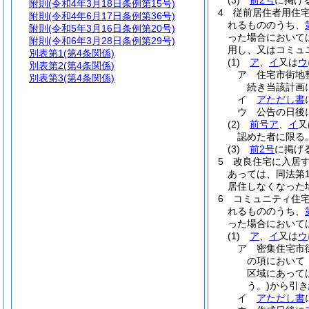
(3)
前2号
に掲げ
附則
(令和4年3月18日条例第15号)
4
従前居住者用住
附則
(令和4年6月17日条例第36号)
れるもののうち、
附則
(令和5年3月16日条例第20号)
った場合において
附則
(令和6年3月28日条例第29号)
用し、又はコミュ
別表第1
(第4条関係)
(1)
ア
、
イ
又は
ウ
別表第2
(第4条関係)
ア
住宅市街地
別表第3
(第4条関係)
続き当該計画
イ
アただし書
ウ
公告の日後
(2)
前号ア
、
イ
又
認めた者に限る。
(3)
前2号
に掲げ
5
改良住宅に入居す
あっては、同法第
居住しなくなった
6
コミュニティ住
れるもののうち、
った場合において
(1)
ア
、
イ
又は
ウ
ア
密集住宅市
の項において
区域にあって
う。)
から引き
イ
アただし書