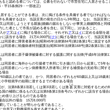
あると認める者については、公募を行わないで市営住宅に入居させるこ
44・平15条例29・一部改正)
入居することができる者は、次に掲げる条件を具備する者でなければな
件を具備するほか、当該災害の発生の日から3年間は、なお、当該災害
又は同居しようとする親族
(婚姻の届出をしないが事実上婚姻関係と同
約した者として市長が認める者を含む。以下同じ。)
があること。
入が
ア
又は
イ
に掲げる場合に応じ、それぞれ
ア
又は
イ
に定める金額を超
に該当する場合 21万4,000円
(
(ク)
に掲げる場合であって、当該災害発生
又は同居者に障害者基本法
(昭和45年法律第84号)
第2条第1号に規定す
又は同居者に戦傷病者特別援護法
(昭和38年法律第168号)
第2条第1項に
又は同居者に原子爆弾被爆者に対する援護に関する法律
(平成6年法律第11
合
又は同居者に海外からの引揚者で本邦に引き揚げた日から起算して5年を
又は同居者にハンセン病療養所入所者等に対する補償金の支給等に関す
る場合
が60歳以上の者であり、かつ、同居者のいずれもが60歳以上又は18歳
に小学校就学の始期に達するまでの者がある場合
じん
宅が、法第8条第1項若しくは第3項若しくは激
災害に対処するための
甚
る国の補助に係るもの又は法第8条第1項各号のいずれかに該当する場
ため借り上げるものである場合
合以外の場合 15万8,000円
窮していることが明らかな者であること。
に住所又は勤務場所を有する者であること。