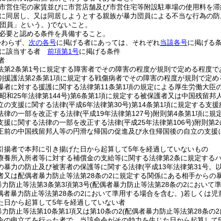
市営住宅の家賃並びに市営店舗及び市営住宅等附設駐車場の使用料を滞
に同居し、又は同居しようとする親族が暴力団員による不当な行為の防
力団員」という。)
でないこと。
必要と認める条件を具備すること。
かわらず、
次の各号
に掲げる者にあっては、それぞれ
当該各号
に掲げる
かに該当する者
前項第1号
に掲げる条件
者
法第2条第1号に規定する障害者でその障害の程度が規則で定める程度で
別援護法第2条第1項に規定する戦傷病者でその障害の程度が規則で定め
爆者に対する援護に関する法律第11条第1項の規定による厚生労働大臣
(昭和25年法律第144号)
第6条第1項に規定する被保護者又は中国残留邦
立の支援に関する法律
(平成6年法律第30号)
第14条第1項に規定する支援
法律の一部を改正する法律
(平成19年法律第127号)
附則第4条第1項に規
支援に関する法律の一部を改正する法律
(平成25年法律第106号)
附則第2
正前の中国残留邦人等の円滑な帰国の促進及び永住帰国後の自立の支援に
引揚者で本邦に引き揚げた日から起算して5年を経過していないもの
療養所入所者等に対する補償金の支給等に関する法律第2条に規定する
の暴力の防止及び被害者の保護等に関する法律
(平成13年法律第31号
者又は配偶者暴力防止等法第28条の2に規定する関係にある相手からの
暴力防止等法第3条第3項第3号
(配偶者暴力防止等法第28条の2において
偶者暴力防止等法第28条の2において準用する場合を含む。)
若しくは児
た日から起算して5年を経過していない者
力防止等法第10条第1項又は第10条の2
(配偶者暴力防止等法第28条の
令の申立てを行った者で、当該命令がその効力を生じた日から起算して