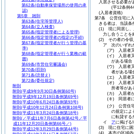
入居させる必要が
第62条
(自動車保管場所の使用の承
(平12条例
認)
(入居者資格)
第5章
雑則
第7条
公営住宅に
第63条
(住宅等管理人)
きる者は、当該条
第64条
(立入検査)
(1)
現に同居し、
第65条
(指定管理者による管理)
力し合うことを
第66条
(指定管理者の指定の手続)
(2)
その者の令収
第67条
(指定管理者が行う管理の基
ア
次のいずれか
準)
(ア)
入居者
第68条
(指定管理者が行う業務の範
(イ)
入居者
囲)
がある場合
第69条
(市営住宅審議会)
(ウ)
入居者
第70条
(罰則)
者がある場
第71条
(読替え)
(エ)
入居者
第72条
(委任規定)
(オ)
入居者
附則
所者等があ
附則
(平成9年9月30日条例第60号)
(カ)
入居者
附則
(平成9年12月19日条例第69号)
(キ)
同居者
附則
(平成10年6月24日条例第93号)
(ク)
公営住
附則
(平成10年12月24日条例第108号)
の規定によ
附則
(平成11年3月24日条例第18号)
に転貸する
附則
(／平成11年7月6日条例第42号／平
イ
ア
に掲げる場
成11年12月20日条例第66号／)
(3)
現に住宅に困
附則
(平成12年3月29日条例第44号)
(4)
本市の区域内