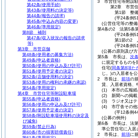
3
市営住宅等附設
第42条
(使用手続)
第2章
市営
第43条
(使用料の決定等)
第1節
整
第44条
(報告の請求)
(平24条例5
第45条
(申込み内容の変更)
(公営住宅等の整備
第46条
(準用規定)
第4条の2
法第5条
第8節
補則
(平24条例5
第47条
(収入状況の報告の請求
第1節の2
等)
(平24条例
第3章
市営店舗
(公募の原則及び方
第48条
(使用者の募集方法)
第5条
市長は、
次
第49条
(申込者資格)
に規定するものを
第50条
(使用の申込み及び許可)
住宅
(
同条第8項た
第51条
(使用予定者の決定)
じ。)
の入居者を公
第52条
(店舗使用料の決定)
2
市長は、
前項
の
第53条
(使用の権利の承継の承認)
賃、入居者資格、
第54条
(準用規定)
(1)
本市の広報紙
第4章
市営住宅等附設駐車場
(2)
新聞への掲載
第55条
(申込者資格)
(3)
ラジオ又はテ
第56条
(使用の申込み及び許可)
(4)
市庁舎その他
第57条
(使用予定者の決定)
(平12条例
第58条
(附設駐車場使用料の決定及
(公募の例外)
び減免)
第6条
市長は、法第
第59条
(禁止行為)
準公営住宅に入居
第60条
(市の損害賠償責任)
2
市長は、
前項
に
第61条
(準用規定)