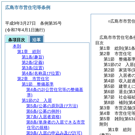
広島市市営住宅等条例
○広島市市営
平成9年3月27日 条例第35号
(令和7年4月1日施行)
広島市市営住宅条例
条項目次
沿革
目次
本則
第1章
総則
(第1
第1章
総則
第2章
市営住宅
第1条
(趣旨)
第1節
整備基
第2条
(定義)
第1節の2
入居
第3条
(設置)
第2節
家賃等
(
第4条
(名称及び位置)
第3節
入居者
第2章
市営住宅
第4節
収入超
第1節
整備基準
第5節
建替え
第4条の2
(公営住宅等の整備基
第6節
退去
(第
準)
第7節
社会福
第1節の2
入居
第8節
補則
(第
第5条
(公募の原則及び方法)
第3章
市営店舗
(
第6条
(公募の例外)
第4章
市営住宅
第7条
(入居者資格)
第5章
雑則
(第6
第8条
(単身者の入居できる市営
附則
住宅の規格)
第1章
総則
第9条
(入居の申込み及び許可)