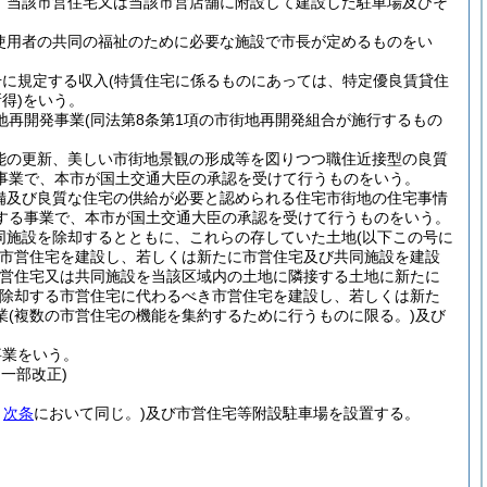
、当該市営住宅又は当該市営店舗に附設して建設した駐車場及びそ
使用者の共同の福祉のために必要な施設で市長が定めるものをい
号に規定する収入
(特賃住宅に係るものにあっては、特定優良賃貸住
得)
をいう。
地再開発事業
(同法第8条第1項の市街地再開発組合が施行するもの
能の更新、美しい市街地景観の形成等を図りつつ職住近接型の良質
事業で、本市が国土交通大臣の承認を受けて行うものをいう。
備及び良質な住宅の供給が必要と認められる住宅市街地の住宅事情
する事業で、本市が国土交通大臣の承認を受けて行うものをいう。
同施設を除却するとともに、これらの存していた土地
(以下この号に
市営住宅を建設し、若しくは新たに市営住宅及び共同施設を建設
市営住宅又は共同施設を当該区域内の土地に隣接する土地に新たに
除却する市営住宅に代わるべき市営住宅を建設し、若しくは新た
業
(複数の市営住宅の機能を集約するために行うものに限る。)
及び
事業をいう。
・一部改正)
。
次条
において同じ。)
及び市営住宅等附設駐車場を設置する。