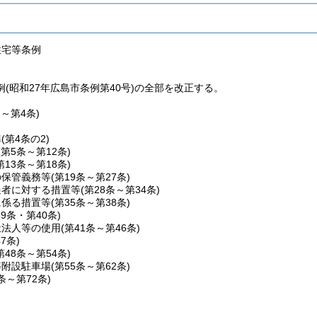
住宅等条例
(昭和27年広島市条例第40号)の全部を改正する。
条～第4条)
準
(第4条の2)
(第5条～第12条)
第13条～第18条)
の保管義務等
(第19条～第27条)
過者に対する措置等
(第28条～第34条)
に係る措置等
(第35条～第38条)
39条・第40条)
祉法人等の使用
(第41条～第46条)
47条)
第48条～第54条)
等附設駐車場
(第55条～第62条)
3条～第72条)