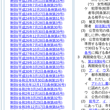
附則
(平成23年3月11日条例第15号)
(ウ)
女性相
附則
(平成23年7月4日条例第29号)
ケ
犯罪等
(犯
附則
(平成23年12月20日条例第45号)
者等
(同条第
附則
(平成24年3月27日条例第29号)
ある相手から
附則
(平成24年9月28日条例第51号)
(2)
被災市街地復
附則
(平成25年2月28日条例第3号)
限者
前項第1
附則
(平成25年7月2日条例第30号)
(3)
公営住宅の借
附則
(平成25年9月30日条例第39号)
渡しに伴い他の
附則
(平成25年12月20日条例第47号)
(4)
公営住宅建替
附則
(平成26年3月28日条例第30号)
準用する場合を
附則
(平成26年7月4日条例第46号)
で30日を下ら
附則
(平成26年10月1日条例第58号)
各号
に掲げる条
附則
(平成27年6月29日条例第43号)
3
再開発住宅に入
附則
(平成28年6月20日条例第38号)
ち、
第1項第6号
に
附則
(平成29年10月3日条例第33号)
は、再開発住宅を
附則
(平成30年3月29日条例第33号)
(1)
ア
、
イ
、
ウ
又
附則
(平成30年7月2日条例第41号)
ア
都市再開発
附則
(平成31年3月15日条例第18号)
者。
ただし、
附則
(令和元年9月30日条例第15号)
イ
アただし書
附則
(令和元年12月17日条例第26号)
に認めたもの
附則
(令和2年3月24日条例第26号)
ウ
公告の日か
附則
(令和2年12月16日条例第45号)
エ
公告の日後
附則
(令和3年3月29日条例第32号)
(2)
前号ア
、
イ
、
附則
(令和3年6月29日条例第48号)
にあっては、市
附則
(令和3年12月17日条例第64号)