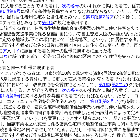
る者と同一の世帯に属する者
宅に入居することができる者は、
次の各号
のいずれかに掲げる者で、従
第1項第6号
に掲げる条件を具備する者でなければならない。
ただし、従
は、従前居住者用住宅を公営住宅とみなして
第1項
(
第2号ア
(ク)
を除く。
ニティ住宅とみなして
第6項
の規定を準用する。
に該当する者で、住宅市街地整備総合支援事業の施行に伴い住宅を失う
整備総合支援事業に係る整備計画について国土交通大臣の承認があった
に定める地域
(以下この項において「整備地区」という。)
に居住する者
に該当する者及び公告の日後に整備地区内に居住するに至った者で、市
に
ア
又は
イ
に該当する者と同一の世帯に属するに至った者
は
ウ
に該当する者で、公告の日後に整備地区内において住宅を失ったも
)
る者と同一の世帯に属する者
ることができる者は、改良法第18条に規定する資格
(同法第2条第1項
18条に規定する資格に準じて市長が定める資格)
を有する者でなければ
場合においては、改良住宅を公営住宅とみなして、
第1項
(
第2号ア
(ク)
を
宅に入居することができる者は、
次の各号
のいずれかに掲げる者で、コ
第1項第6号
に掲げる条件を具備する者でなければならない。
ただし、コ
は、コミュニティ住宅を公営住宅とみなして、
第1項
(
第2号ア
(ク)
を除く
に該当する者で、密集住宅市街地整備促進事業の施行に伴い住宅を失っ
街地整備促進事業に関する事業計画を作成した日
(当該計画によって定
「事業地区」という。)
を変更しようとする場合において、新たに事業地
は、当該事業地区の変更に係る密集住宅市街地整備促進事業に関する事
続き事業地区内に居住していた者。
ただし、作成日後に別世帯を構成す
に該当する者及び作成日後に事業地区内に居住するに至った者で、市長