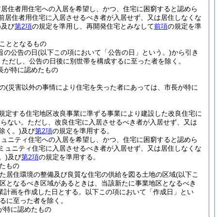
前居住者用住宅への入居を希望し、かつ、住宅に困窮すると認めら
前居住者用住宅に入居させるべき者が入居せず、又は居住しなくな
)
及び
第2項
の規定を準用し、再開発住宅とみなして
前項
の規定を準
こととなるもの
旨の公告の日
(以下この項において「公告の日」という。)
から引き
。
ただし、公告の日後に別世帯を構成するに至った者を除く。
長が特に認めたもの
の
(災害以外の事情により住宅を失った者にあっては、市長が特に
に規定する住宅地区改良事業に準ずる事業により建設した改良住宅に
ならない。
ただし、改良住宅に入居させるべき者が入居せず、又は
除く。)
及び
第2項
の規定を準用する。
ミュニティ住宅への入居を希望し、かつ、住宅に困窮すると認めら
ミュニティ住宅に入居させるべき者が入居せず、又は居住しなくな
。)
及び
第2項
の規定を準用する。
たもの
めた居住環境の整備及び良質な住宅の供給を図る土地の区域
(以下こ
区となるべき区域があるときは、当該新たに事業地区となるべき
業計画を作成した日とする。以下この項において「作成日」とい
るに至った者を除く。
が特に認めたもの