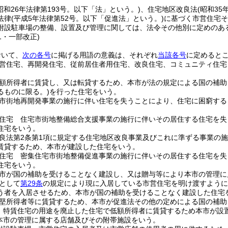
昭和26年法律第193号。以下「法」という。)
、住宅地区改良法
(昭和3
法律
(平成5年法律第52号。以下「促進法」という。)
に基づく市営住宅そ
附設駐車場の整備、設置及び管理に関しては、法令その他別に定めのあ
51・一部改正)
おいて、
次の各号
に掲げる用語の意義は、それぞれ
当該各号
に定めると
営住宅、再開発住宅、従前居住者用住宅、改良住宅、コミュニティ住宅
。
額所得者に賃貸し、又は転貸するため、本市が法の規定による国の補助
るものに限る。)
を行った住宅をいう。
市街地再開発事業の施行に伴い住宅を失うことにより、住宅に困窮する
住宅 住宅市街地整備総合支援事業の施行に伴いその居住する住宅を失
住宅をいう。
良法第2条第1項に規定する住宅地区改良事業及びこれに準ずる事業の
賃貸するため、本市が建設した住宅をいう。
住宅 密集住宅市街地整備促進事業の施行に伴いその居住する住宅を失
住宅をいう。
市が国の補助を受けることなく建設し、又は贈与等により本市の管理に
として
第29条
の規定により現に入居している市営住宅を明け渡すように
う者を入居させるため、本市が国の補助を受けることなく建設した住宅
堅所得者等に賃貸するため、本市が促進法その他の定めによる国の補助
 特賃住宅の用途を廃止した住宅で低額所得者に賃貸するため本市が設
本市の管理に属する店舗及びその附帯施設をいう。