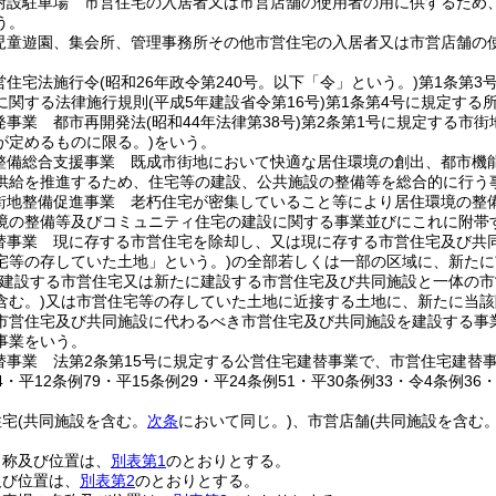
附設駐車場 市営住宅の入居者又は市営店舗の使用者の用に供するため
う。
児童遊園、集会所、管理事務所その他市営住宅の入居者又は市営店舗の
営住宅法施行令
(昭和26年政令第240号。以下「令」という。)
第1条第3
に関する法律施行規則
(平成5年建設省令第16号)
第1条第4号に規定する所
発事業 都市再開発法
(昭和44年法律第38号)
第2条第1号に規定する市街
が定めるものに限る。)
をいう。
整備総合支援事業 既成市街地において快適な居住環境の創出、都市機
供給を推進するため、住宅等の建設、公共施設の整備等を総合的に行う
街地整備促進事業 老朽住宅が密集していること等により居住環境の整
境の整備等及びコミュニティ住宅の建設に関する事業並びにこれに附帯
替事業 現に存する市営住宅を除却し、又は現に存する市営住宅及び共
宅等の存していた土地」という。)
の全部若しくは一部の区域に、新たに
に建設する市営住宅又は新たに建設する市営住宅及び共同施設と一体の
含む。)
又は市営住宅等の存していた土地に近接する土地に、新たに当該
市営住宅及び共同施設に代わるべき市営住宅及び共同施設を建設する事
事業をいう。
替事業 法第2条第15号に規定する公営住宅建替事業で、市営住宅建替
44・平12条例79・平15条例29・平24条例51・平30条例33・令4条例36
住宅
(共同施設を含む。
次条
において同じ。)
、市営店舗
(共同施設を含む
名称及び位置は、
別表第1
のとおりとする。
及び位置は、
別表第2
のとおりとする。