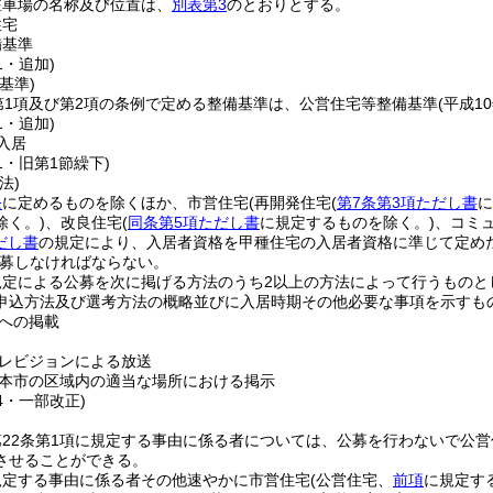
駐車場の名称及び位置は、
別表第3
のとおりとする。
住宅
備基準
1・追加)
基準)
第1項及び第2項の条例で定める整備基準は、公営住宅等整備基準
(平成1
1・追加)
入居
51・旧第1節繰下)
法)
条
に定めるものを除くほか、市営住宅
(再開発住宅
(
第7条第3項ただし書
に
除く。)
、改良住宅
(
同条第5項ただし書
に規定するものを除く。)
、コミ
だし書
の規定により、入居者資格を甲種住宅の入居者資格に準じて定めた
募しなければならない。
規定による公募を次に掲げる方法のうち2以上の方法によって行うものと
申込方法及び選考方法の概略並びに入居時期その他必要な事項を示すも
への掲載
レビジョンによる放送
本市の区域内の適当な場所における掲示
44・一部改正)
22条第1項に規定する事由に係る者については、公募を行わないで公
させることができる。
規定する事由に係る者その他速やかに市営住宅
(公営住宅、
前項
に規定す