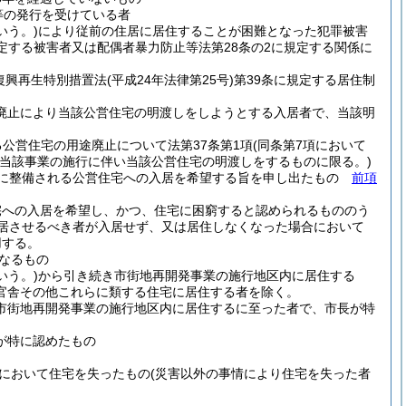
等の発行を受けている者
いう。)
により従前の住居に居住することが困難となった犯罪被害
定する被害者又は配偶者暴力防止等法第28条の2に規定する関係に
復興再生特別措置法
(平成24年法律第25号)
第39条に規定する居住制
途廃止により当該公営住宅の明渡しをしようとする入居者で、当該明
る公営住宅の用途廃止について法第37条第1項
(同条第7項において
当該事業の施行に伴い当該公営住宅の明渡しをするものに限る。)
たに整備される公営住宅への入居を希望する旨を申し出たもの
前項
宅への入居を希望し、かつ、住宅に困窮すると認められるもののう
居させるべき者が入居せず、又は居住しなくなった場合において
用する。
なるもの
いう。)
から引き続き市街地再開発事業の施行地区内に居住する
官舎その他これらに類する住宅に居住する者を除く。
市街地再開発事業の施行地区内に居住するに至った者で、市長が特
が特に認めたもの
において住宅を失ったもの
(災害以外の事情により住宅を失った者