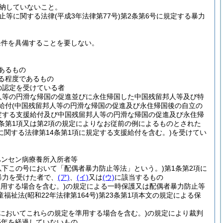
納していないこと。
止等に関する法律
(平成3年法律第77号)
第2条第6号に規定する暴力
条件を具備することを要しない。
あるもの
る程度であるもの
の認定を受けている者
人等の円滑な帰国の促進並びに永住帰国した中国残留邦人等及び特
給付
(中国残留邦人等の円滑な帰国の促進及び永住帰国後の自立の
定する支援給付及び中国残留邦人等の円滑な帰国の促進及び永住帰
条第1項又は第2項の規定によりなお従前の例によるものとされた
関する法律第14条第1項に規定する支援給付を含む。)
を受けてい
ハンセン病療養所入所者等
。以下この号において「配偶者暴力防止等法」という。)
第1条第2項に
暴力を受けた者で、
(ア)
、
(イ)
又は
(ウ)
に該当するもの
準用する場合を含む。)
の規定による一時保護又は配偶者暴力防止等
童福祉法
(昭和22年法律第164号)
第23条第1項本文の規定による保
2においてこれらの規定を準用する場合を含む。)
の規定により裁判
5年を経過していないもの