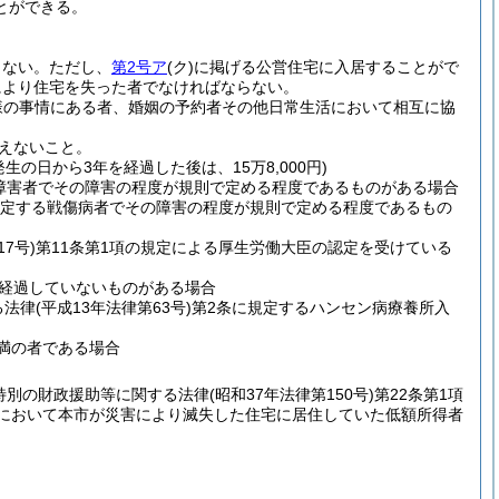
とができる。
らない。
ただし、
第2号ア
(ク)
に掲げる公営住宅に入居することがで
により住宅を失った者でなければならない。
様の事情にある者、婚姻の予約者その他日常生活において相互に協
えないこと。
の日から3年を経過した後は、15万8,000円)
る障害者でその障害の程度が規則で定める程度であるものがある場合
規定する戦傷病者でその障害の程度が規則で定める程度であるもの
7号)
第11条第1項の規定による厚生労働大臣の認定を受けている
経過していないものがある場合
る法律
(平成13年法律第63号)
第2条に規定するハンセン病療養所入
未満の者である場合
特別の財政援助等に関する法律
(昭和37年法律第150号)
第22条第1項
合において本市が災害により滅失した住宅に居住していた低額所得者