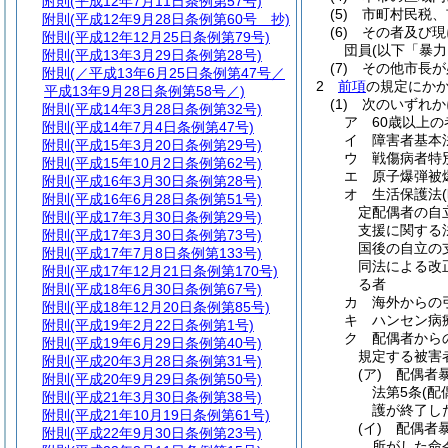
附則
(平成12年7月11日条例第57号)
(5)
市町村民税、
附則
(平成12年9月28日条例第60号 抄)
(6)
その者及び現
附則
(平成12年12月25日条例第79号)
団員
(以下「暴
附則
(平成13年3月29日条例第28号)
(7)
その他市長が
附則
(／平成13年6月25日条例第47号／
2
前項
の規定にか
平成13年9月28日条例第58号／)
(1)
次のいずれ
附則
(平成14年3月28日条例第32号)
ア
60歳以上の
附則
(平成14年7月4日条例第47号)
イ
障害者基本
附則
(平成15年3月20日条例第29号)
ウ
戦傷病者特
附則
(平成15年10月2日条例第62号)
エ
原子爆弾被
附則
(平成16年3月30日条例第28号)
オ
生活保護法
附則
(平成16年6月28日条例第51号)
定配偶者の自
附則
(平成17年3月30日条例第29号)
支援に関する
附則
(平成17年3月30日条例第73号)
国後の自立の
附則
(平成17年7月8日条例第133号)
同法による改
附則
(平成17年12月21日条例第170号)
る者
附則
(平成18年6月30日条例第67号)
カ
海外からの
附則
(平成18年12月20日条例第85号)
キ
ハンセン病
附則
(平成19年2月22日条例第1号)
ク
配偶者から
附則
(平成19年6月29日条例第40号)
規定する被害
附則
(平成20年3月28日条例第31号)
(ア)
配偶者
附則
(平成20年9月29日条例第50号)
法第5条
(配
附則
(平成21年3月30日条例第38号)
護が終了し
附則
(平成21年10月19日条例第61号)
(イ)
配偶者暴
附則
(平成22年9月30日条例第23号)
所がした命