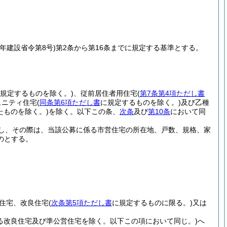
0年建設省令第8号)
第2条から第16条までに規定する基準とする。
規定するものを除く。)
、従前居住者用住宅
(
第7条第4項ただし書
ュニティ住宅
(
同条第6項ただし書
に規定するものを除く。)
及び乙種
ものを除く。)
を除く。以下この条、
次条
及び
第10条
において同
し、その際は、当該公募に係る市営住宅の所在地、戸数、規格、家
のとする。
営住宅、改良住宅
(
次条第5項ただし書
に規定するものに限る。)
又は
る改良住宅及び準公営住宅を除く。以下この項において同じ。)
へ