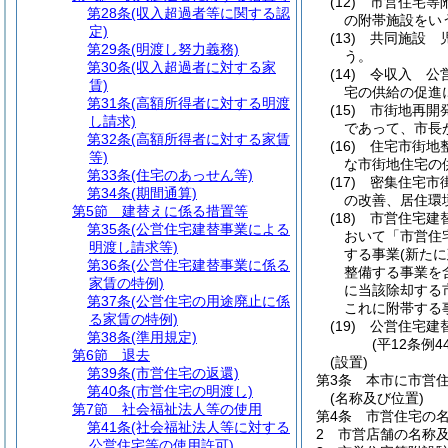
(12)
市営住宅等
第28条
(収入超過者等に関する認
の附帯施設をい
定)
(13)
共同施設 
第29条
(明渡し努力義務)
う。
第30条
(収入超過者に対する家
(14)
令収入 公
賃)
宅の供給の促進
第31条
(高額所得者に対する明渡
(15)
市街地再開
し請求)
であって、市長
第32条
(高額所得者に対する家賃
(16)
住宅市街地
等)
な市街地住宅の
第33条
(住宅のあっせん等)
(17)
密集住宅市
第34条
(期間通算)
の改善、居住環
第5節
建替えに係る措置等
(18)
市営住宅建
第35条
(公営住宅建替事業による
おいて「市営住
明渡し請求等)
する事業
(新た
第36条
(公営住宅建替事業に係る
整備する事業を
家賃の特例)
に当該除却する
第37条
(公営住宅の用途廃止に係
これに附帯する
る家賃の特例)
(19)
公営住宅建
第38条
(準用規定)
(平12条例
第6節
退去
(設置)
第39条
(市営住宅の返還)
第3条
本市に市営
第40条
(市営住宅の明渡し)
(名称及び位置)
第7節
社会福祉法人等の使用
第4条
市営住宅の
第41条
(社会福祉法人等に対する
2
市営店舗の名称
公営住宅等の使用許可)