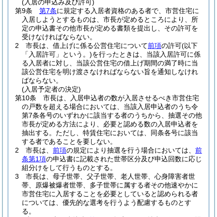
(入居の申込み及び許可)
第9条
第7条
に規定する入居者資格のある者で、市営住宅に
入居しようとするものは、市長が定めるところにより、所
定の申込書その他市長が定める書類を提出し、その許可を
受けなければならない。
2
市長は、借上げに係る公営住宅について
前項
の許可
(以下
「入居許可」という。)
を行ったときは、当該入居許可に係
る入居者に対し、当該公営住宅の借上げ期間の満了時に当
該公営住宅を明け渡さなければならない旨を通知しなけれ
ばならない。
(入居予定者の決定)
第10条
市長は、入居申込者の数が入居させるべき市営住宅
の戸数を超える場合においては、当該入居申込者のうち令
第7条各号のいずれかに該当する者のうちから、抽選その他
市長が定める方法により、必要と認める数の入居申込者を
抽出する。
ただし、特賃住宅においては、同条各号に該当
する者であることを要しない。
2
市長は、
前項
の規定により抽選を行う場合においては、
前
条第1項
の申込書に記載された世帯区分及び申込回数に応じ
組分けをして行うものとする。
3
市長は、母子世帯、父子世帯、老人世帯、心身障害者世
帯、原爆被爆者世帯、多子世帯に属する者その他速やかに
市営住宅に入居することを必要としていると認められる者
については、優先的な選考を行うよう配慮するものとす
る。