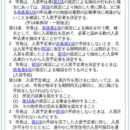
4
市長は、入居申込者
(
第1項
の規定による抽出が行われた場
合にあっては、
同項
の規定により抽出した者に限る。)
に係
る
前条第1項
の申込書その他提出書類の記載事項に相違がな
いことを確認して入居予定者を決定する。
(平14条例32・一部改正)
第11条
市長は、
前条第1項
の規定による抽出を行う際、補
欠として、別に入居順位を定めて、必要と認める数の入居
申込者を抽出することができる。
2
市長は、入居予定者が
次条第1項
の手続をしないとき、又
は入居予定者が
同項
に規定する期間内若しくは期日までに
入居を辞退したときは、
前項
の規定により抽出した入居申
込者のうちから入居予定者を決定する。
3
市長は、
前項
の規定により入居予定者を決定するときは、
前条第4項
の規定による確認を行うものとする。
(入居手続)
第12条
入居予定者は、入居許可を受けるに当たっては、あ
らかじめ、市長が指示する期間内又は期日に、次に掲げる
手続をしなければならない。
(1)
所定の請書を提出すること。
(2)
第18条
の規定による敷金を納付すること。
(3)
その他市長が定める書類を提出すること。
2
市長は、入居予定者が
前項
の手続をしないときは、入居許
可を行わないものとする。
3
市長は、
第1項
の手続を完了した入居予定者に対し、入居
許可を行うとともに、速やかに市営住宅の入居可能日を通