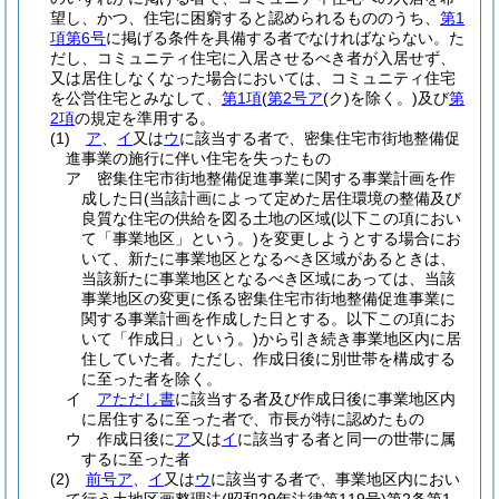
望し、かつ、住宅に困窮すると認められるもののうち、
第1
項第6号
に掲げる条件を具備する者でなければならない。
た
だし、コミュニティ住宅に入居させるべき者が入居せず、
又は居住しなくなった場合においては、コミュニティ住宅
を公営住宅とみなして、
第1項
(
第2号ア
(ク)
を除く。)
及び
第
2項
の規定を準用する。
(1)
ア
、
イ
又は
ウ
に該当する者で、密集住宅市街地整備促
進事業の施行に伴い住宅を失ったもの
ア
密集住宅市街地整備促進事業に関する事業計画を作
成した日
(当該計画によって定めた居住環境の整備及び
良質な住宅の供給を図る土地の区域
(以下この項におい
て「事業地区」という。)
を変更しようとする場合にお
いて、新たに事業地区となるべき区域があるときは、
当該新たに事業地区となるべき区域にあっては、当該
事業地区の変更に係る密集住宅市街地整備促進事業に
関する事業計画を作成した日とする。以下この項にお
いて「作成日」という。)
から引き続き事業地区内に居
住していた者。
ただし、作成日後に別世帯を構成する
に至った者を除く。
イ
アただし書
に該当する者及び作成日後に事業地区内
に居住するに至った者で、市長が特に認めたもの
ウ
作成日後に
ア
又は
イ
に該当する者と同一の世帯に属
するに至った者
(2)
前号ア
、
イ
又は
ウ
に該当する者で、事業地区内におい