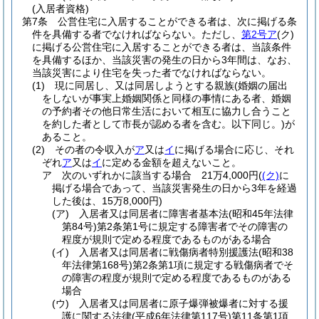
(入居者資格)
第7条
公営住宅に入居することができる者は、次に掲げる条
件を具備する者でなければならない。
ただし、
第2号ア
(ク)
に掲げる公営住宅に入居することができる者は、当該条件
を具備するほか、当該災害の発生の日から3年間は、なお、
当該災害により住宅を失った者でなければならない。
(1)
現に同居し、又は同居しようとする親族
(婚姻の届出
をしないが事実上婚姻関係と同様の事情にある者、婚姻
の予約者その他日常生活において相互に協力し合うこと
を約した者として市長が認める者を含む。以下同じ。)
が
あること。
(2)
その者の令収入が
ア
又は
イ
に掲げる場合に応じ、それ
ぞれ
ア
又は
イ
に定める金額を超えないこと。
ア
次のいずれかに該当する場合 21万4,000円
(
(ク)
に
掲げる場合であって、当該災害発生の日から3年を経過
した後は、15万8,000円)
(ア)
入居者又は同居者に障害者基本法
(昭和45年法律
第84号)
第2条第1号に規定する障害者でその障害の
程度が規則で定める程度であるものがある場合
(イ)
入居者又は同居者に戦傷病者特別援護法
(昭和38
年法律第168号)
第2条第1項に規定する戦傷病者でそ
の障害の程度が規則で定める程度であるものがある
場合
(ウ)
入居者又は同居者に原子爆弾被爆者に対する援
護に関する法律
(平成6年法律第117号)
第11条第1項