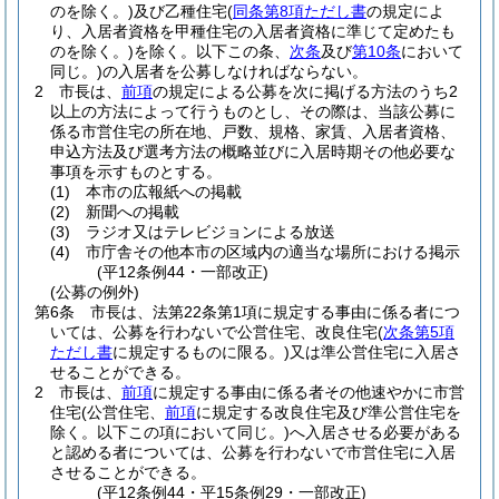
のを除く。)
及び乙種住宅
(
同条第8項ただし書
の規定によ
り、入居者資格を甲種住宅の入居者資格に準じて定めたも
のを除く。)
を除く。以下この条、
次条
及び
第10条
において
同じ。)
の入居者を公募しなければならない。
2
市長は、
前項
の規定による公募を次に掲げる方法のうち2
以上の方法によって行うものとし、その際は、当該公募に
係る市営住宅の所在地、戸数、規格、家賃、入居者資格、
申込方法及び選考方法の概略並びに入居時期その他必要な
事項を示すものとする。
(1)
本市の広報紙への掲載
(2)
新聞への掲載
(3)
ラジオ又はテレビジョンによる放送
(4)
市庁舎その他本市の区域内の適当な場所における掲示
(平12条例44・一部改正)
(公募の例外)
第6条
市長は、法第22条第1項に規定する事由に係る者につ
いては、公募を行わないで公営住宅、改良住宅
(
次条第5項
ただし書
に規定するものに限る。)
又は準公営住宅に入居さ
せることができる。
2
市長は、
前項
に規定する事由に係る者その他速やかに市営
住宅
(公営住宅、
前項
に規定する改良住宅及び準公営住宅を
除く。以下この項において同じ。)
へ入居させる必要がある
と認める者については、公募を行わないで市営住宅に入居
させることができる。
(平12条例44・平15条例29・一部改正)