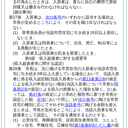
る行為をしたときは、入居者は、直ちに自己の費用で原状
回復又は撤去を行わなければならない。
(届出事項)
第27条
入居者は、
次の各号
のいずれかに該当する場合は、
市長が定めるところにより、その旨を届け出なければなら
ない。
(1)
世帯員全員が当該市営住宅に引き続き15日以上居住し
ないとき。
(2)
入居者又は同居者について、出生、死亡、転出等によ
る異動が生じたとき。
(3)
入居者又は同居者が氏名を変更したとき。
第4節
収入超過者に対する措置等
(収入超過者等に関する認定)
第28条
市長は、次に掲げる市営住宅の入居者が当該市営住
宅に引き続き3年以上入居している場合において、当該入居
者に係る収入認定額
(当該入居者からの
第13条第1項
の規定
による収入の申告がない場合
(当該入居者について市長が
同
条第2項
の規定による収入の把握をした場合を除く。)
にあ
っては、
第47条
の規定により求めた報告等に基づき市長が
認定した額。
次項
において同じ。)
が
次の各号
に掲げる市営
住宅の種別に応じてそれぞれ
当該各号
に掲げる金額を超え
るときは、市長が定めるところにより、当該入居者を収入
超過者として認定し、その旨を通知するものとする。
(1)
公営住宅、再開発住宅、従前居住者用住宅、コミュニ
ティ住宅、甲種住宅、乙種住宅
(
第7条第8項ただし書
の規