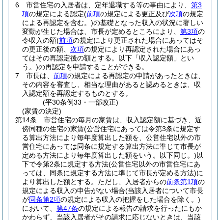
6
市営住宅の入居者は、定年退職する等の事由により、
第3
項
の規定による認定
(
前項
の規定による更正及び
次項
の規定
による再認定を含む。)
の基礎となった収入の状況に著しい
変動が生じた場合は、市長が定めるところにより、
第3項
の
令収入の額
(
前項
の規定により更正された場合にあってはそ
の更正後の額、
次項
の規定により再認定された場合にあっ
てはその再認定後の額とする。以下「収入認定額」とい
う。)
の再認定を申請することができる。
7
市長は、
前項
の規定による再認定の申請があったときは、
その内容を審査し、相当な理由があると認めるときは、収
入認定額を再認定するものとする。
(平30条例33・一部改正)
(家賃の決定)
第14条
市営住宅の毎月の家賃は、収入認定額に基づき、近
傍同種の住宅の家賃
(公営住宅にあっては令第3条に規定す
る算出方法により毎年度算出した額を、公営住宅以外の市
営住宅にあっては同条に規定する算出方法に準じて市長が
定める方法により毎年度算出した額をいう。以下同じ。)
以
下で令第2条に規定する方法
(公営住宅以外の市営住宅にあ
っては、同条に規定する方法に準じて市長が定める方法)
に
より算出した額とする。
ただし、入居者からの
前条第1項
の
規定による収入の申告がない場合
(当該入居者について市長
が
同条第2項
の規定による収入の把握をした場合を除く。)
において、
第47条
の規定による報告の請求を行ったにもか
かわらず、当該入居者がその請求に応じないときは、当該