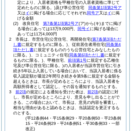
定により、入居者資格を甲種住宅の入居者資格に準じて
定めたものに限る。)
及び準公営住宅
同条第1項第2号ア
又は
イ
に掲げる場合に応じてそれぞれ
同号ア
又は
イ
に掲
げる金額
(2)
改良住宅
第7条第1項第2号ア
(ア)
から
(キ)
までに掲げ
る場合にあっては13万9,000円、
同号イ
に掲げる場合に
あっては11万4,000円
2
市長は、市営住宅
(公営住宅、再開発住宅
(
第7条第3項ただ
し書
に規定するものに限る。)
、従前居住者用住宅
(
同条第4
項ただし書
に規定するもののうち公営住宅とみなしたもの
に限る。)
、コミュニティ住宅
(
同条第6項ただし書
に規定す
るものに限る。)
、甲種住宅、
前項第1号
に規定する乙種住
宅及び準公営住宅に限る。)
の入居者が当該市営住宅に引き
続き5年以上入居している場合において、当該入居者に係る
収入認定額が最近2年間引き続き令第9条に規定する金額を
超えるときは、市長が定めるところにより、当該入居者を
高額所得者として認定し、その旨を通知するものとする。
3
前2項
の規定による通知を受けた者は、
前2項
の認定に対
し、市長が定めるところにより、意見を申し出ることがで
きる。
この場合において、市長は、意見の内容を審査し、
相当な理由があると認めるときは、当該認定を更正するも
のとする。
(平12条例44・平15条例29・平20条例50・平23条例
15・平24条例29・平24条例51・平30条例33・一部
改正)