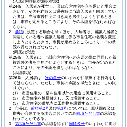
(入居の権利の承継の承認)
第24条
入居者が死亡し、又は市営住宅を立ち退いた場合に
おいて、その死亡時又は退去時に当該入居者と同居してい
た者は、当該市営住宅に引き続き居住しようとするとき
は、市長が定めるところにより、その承認を得なければな
らない。
2
前項
に規定する場合を除くほか、入居者は、当該入居者と
同居している者へ当該入居者に係る市営住宅の名義を変更
しようとするときは、市長が定めるところにより、その承
認を得なければならない。
(同居の承認)
第25条
入居者は、当該市営住宅への入居の際に同居した親
族以外の者を同居させようとするときは、市長が定めると
ころにより、その承認を得なければならない。
(承認事項)
第26条
入居者は、
次の各号
のいずれかに該当する行為をし
てはならない。
ただし、市長の承認を得たときは、この限
りでない。
(1)
市営住宅の一部を住宅以外の用途に併用すること。
(2)
市営住宅を模様替えし、又は増築すること。
(3)
市営住宅の敷地内に工作物を設置すること。
2
市長は、
前項第2号
及び
第3号
については、原状回復又は
撤去が容易である場合においてのみ
同項ただし書
の承認を
行うことができる。
3
第1項ただし書
の承認を得ずに
同項各号
のいずれかに掲げ