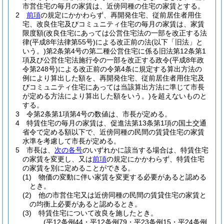
市営住宅の毎月の家賃は、近傍同種の住宅の家賃とする。
2
前項
の規定にかかわらず、再開発住宅、従前居住者用住
宅、改良住宅及びコミュニティ住宅の毎月の家賃は、家賃
限度額
(改良住宅にあっては公営住宅法の一部を改正する法
律
(平成8年法律第55号)
による改正前の法
(以下「旧法」と
いう。)
第2条第4号の第二種公営住宅に係る旧法第12条第1
項及び公営住宅法施行令の一部を改正する政令
(平成8年政
令第248号)
による改正前の令第4条に規定する算出方法の
例により算出した額を、再開発住宅、従前居住者用住宅及
びコミュニティ住宅にあっては当該算出方法に準じて市長
が定める方法により算出した額をいう。)
を超えないものと
する。
3
令第2条第1項第4号の数値は、市長が定める。
4
特賃住宅の毎月の家賃は、促進法第13条第1項の国土交通
省令で定める額以下で、近傍同種の民間の賃貸住宅の家賃
水準を考慮して市長が定める。
5
市長は、
次の各号
のいずれかに該当する場合は、特賃住宅
の家賃を変更し、又は
前項
の規定にかかわらず、特賃住宅
の家賃を別に定めることができる。
(1)
物価の変動に伴い家賃を変更する必要があると認める
とき。
(2)
他の市営住宅又は近傍同種の民間の賃貸住宅の家賃と
の均衡上必要があると認めるとき。
(3)
特賃住宅について改良を施したとき。
(平12条例44・平12条例79・平23条例15・平24条例