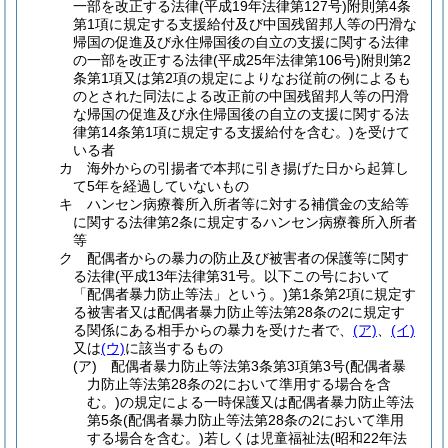
一部を改正する法律
(平成19年法律第127号)
附則第4条
第1項に規定する支援給付及び中国残留邦人等の円滑な
帰国の促進及び永住帰国後の自立の支援に関する法律
の一部を改正する法律
(平成25年法律第106号)
附則第2
条第1項又は第2項の規定によりなお従前の例によるも
のとされた同法による改正前の中国残留邦人等の円滑
な帰国の促進及び永住帰国後の自立の支援に関する法
律第14条第1項に規定する支援給付を含む。)
を受けて
いる者
カ
海外からの引揚者で本邦に引き揚げた日から起算し
て5年を経過していないもの
キ
ハンセン病療養所入所者等に対する補償金の支給等
に関する法律第2条に規定するハンセン病療養所入所者
等
ク
配偶者からの暴力の防止及び被害者の保護等に関す
る法律
(平成13年法律第31号。以下この号において
「配偶者暴力防止等法」という。)
第1条第2項に規定す
る被害者又は配偶者暴力防止等法第28条の2に規定す
る関係にある相手からの暴力を受けた者で、
(ア)
、
(イ)
又は
(ウ)
に該当するもの
(ア)
配偶者暴力防止等法第3条第3項第3号
(配偶者暴
力防止等法第28条の2において準用する場合を含
む。)
の規定による一時保護又は配偶者暴力防止等法
第5条
(配偶者暴力防止等法第28条の2において準用
する場合を含む。)
若しくは児童福祉法
(昭和22年法