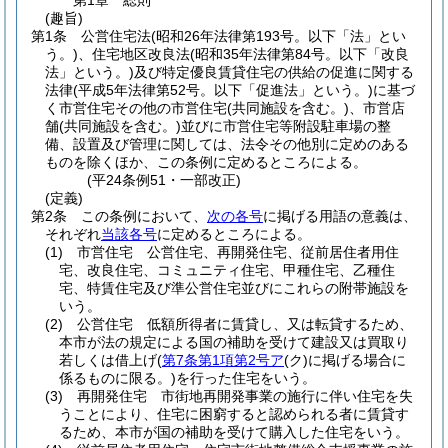
第1章
総則
(趣旨)
第1条
公営住宅法
(昭和26年法律第193号。以下「法」とい
う。)
、住宅地区改良法
(昭和35年法律第84号。以下「改良
法」という。)
及び特定優良賃貸住宅の供給の促進に関する
法律
(平成5年法律第52号。以下「促進法」という。)
に基づ
く市営住宅その他の市営住宅
(共同施設を含む。)
、市営店
舗
(共同施設を含む。)
並びに市営住宅等附設駐車場の整
備、設置及び管理に関しては、法令その他別に定めのある
ものを除くほか、この条例に定めるところによる。
(平24条例51・一部改正)
(定義)
第2条
この条例において、
次の各号
に掲げる用語の意義は、
それぞれ
当該各号
に定めるところによる。
(1)
市営住宅 公営住宅、再開発住宅、従前居住者用住
宅、改良住宅、コミュニティ住宅、甲種住宅、乙種住
宅、特賃住宅及び準公営住宅並びにこれらの附帯施設を
いう。
(2)
公営住宅 低額所得者に賃貸し、又は転貸するため、
本市が法の規定による国の補助を受けて建設又は買取り
若しくは借上げ
(
第7条第1項第2号ア
(ク)
に掲げる場合に
係るものに限る。)
を行った住宅をいう。
(3)
再開発住宅 市街地再開発事業の施行に伴い住宅を失
うことにより、住宅に困窮すると認められる者に賃貸す
るため、本市が国の補助を受けて購入した住宅をいう。