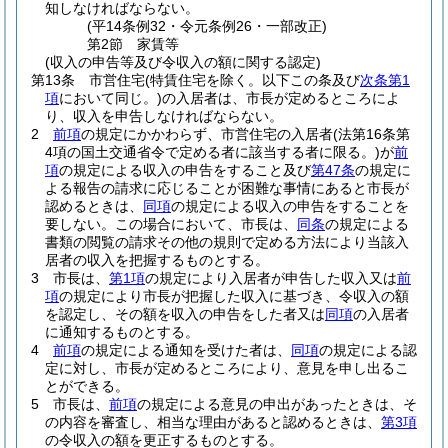
知しなければならない。
(平14条例32・令元条例26・一部改正)
第2節
家賃等
(収入の申告等及び令収入の額に関する認定)
第13条
市営住宅
(特賃住宅を除く。以下この条及び
次条第1
項
において同じ。)
の入居者は、市長が定めるところによ
り、収入を申告しなければならない。
2
前項
の規定にかかわらず、市営住宅の入居者
(法第16条第
4項の国土交通省令で定める者に該当する者に限る。)
が
前
項
の規定による収入の申告をすること及び
第47条
の規定に
よる報告の請求に応じることが困難な事情にあると市長が
認めるときは、
同項
の規定による収入の申告をすることを
要しない。
この場合において、市長は、
同条
の規定による
書類の閲覧の請求その他の規則で定める方法により当該入
居者の収入を把握するものとする。
3
市長は、
第1項
の規定により入居者が申告した収入又は
前
項
の規定により市長が把握した収入に基づき、令収入の額
を認定し、その額を収入の申告をした者又は
同項
の入居者
に通知するものとする。
4
前項
の規定による通知を受けた者は、
同項
の規定による認
定に対し、市長が定めるところにより、意見を申し出るこ
とができる。
5
市長は、
前項
の規定による意見の申出があったときは、そ
の内容を審査し、相当な理由があると認めるときは、
第3項
の令収入の額を更正するものとする。