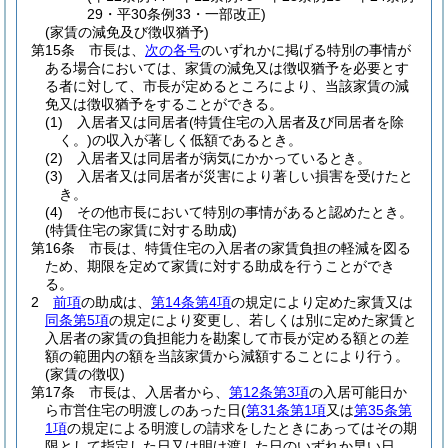
29・平30条例33・一部改正)
(家賃の減免及び徴収猶予)
第15条
市長は、
次の各号
のいずれかに掲げる特別の事情が
ある場合においては、家賃の減免又は徴収猶予を必要とす
る者に対して、市長が定めるところにより、当該家賃の減
免又は徴収猶予をすることができる。
(1)
入居者又は同居者
(特賃住宅の入居者及び同居者を除
く。)
の収入が著しく低額であるとき。
(2)
入居者又は同居者が病気にかかっているとき。
(3)
入居者又は同居者が災害により著しい損害を受けたと
き。
(4)
その他市長において特別の事情があると認めたとき。
(特賃住宅の家賃に対する助成)
第16条
市長は、特賃住宅の入居者の家賃負担の軽減を図る
ため、期限を定めて家賃に対する助成を行うことができ
る。
2
前項
の助成は、
第14条第4項
の規定により定めた家賃又は
同条第5項
の規定により変更し、若しくは別に定めた家賃と
入居者の家賃の負担能力を勘案して市長が定める額との差
額の範囲内の額を当該家賃から減額することにより行う。
(家賃の徴収)
第17条
市長は、入居者から、
第12条第3項
の入居可能日か
ら市営住宅の明渡しのあった日
(
第31条第1項
又は
第35条第
1項
の規定による明渡しの請求をしたときにあってはその期
限として指定した日又は明け渡した日のいずれか早い日、