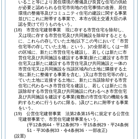
いること等により居住環境の整備及び良質な住宅の供給
が必要と認められる住宅市街地の住宅事情の改善、居住
環境の整備等及びコミュニティ住宅の建設に関する事業
並びにこれに附帯する事業で、本市が国土交通大臣の承
認を受けて行うものをいう。
(18)
市営住宅建替事業 現に存する市営住宅を除却し、
又は現に存する市営住宅及び共同施設を除却するととも
に、これらの存していた土地
(以下この号において「市営
住宅等の存していた土地」という。)
の全部若しくは一部
の区域に、新たに市営住宅を建設し、若しくは新たに市
営住宅及び共同施設を建設する事業
(新たに建設する市営
住宅又は新たに建設する市営住宅及び共同施設と一体の
市営住宅又は共同施設を当該区域内の土地に隣接する土
地に新たに整備する事業を含む。)
又は市営住宅等の存し
ていた土地に近接する土地に、新たに当該除却する市営
住宅に代わるべき市営住宅を建設し、若しくは新たに当
該除却する市営住宅及び共同施設に代わるべき市営住宅
及び共同施設を建設する事業
(複数の市営住宅の機能を集
約するために行うものに限る。)
及びこれに附帯する事業
をいう。
(19)
公営住宅建替事業 法第2条第15号に規定する公営住
宅建替事業で、市営住宅建替事業をいう。
(平12条例44・平12条例79・平15条例29・平24条例
51・平30条例33・令4条例36・一部改正)
(設置)