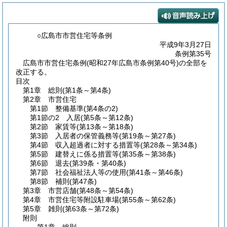
○広島市市営住宅等条例
平成9年3月27日
条例第35号
広島市市営住宅条例(昭和27年広島市条例第40号)の全部を
改正する。
目次
第1章
総則
(第1条～第4条)
第2章
市営住宅
第1節
整備基準
(第4条の2)
第1節の2
入居
(第5条～第12条)
第2節
家賃等
(第13条～第18条)
第3節
入居者の保管義務等
(第19条～第27条)
第4節
収入超過者に対する措置等
(第28条～第34条)
第5節
建替えに係る措置等
(第35条～第38条)
第6節
退去
(第39条・第40条)
第7節
社会福祉法人等の使用
(第41条～第46条)
第8節
補則
(第47条)
第3章
市営店舗
(第48条～第54条)
第4章
市営住宅等附設駐車場
(第55条～第62条)
第5章
雑則
(第63条～第72条)
附則