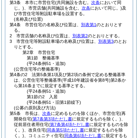
第3条
本市に市営住宅
(共同施設を含む。
次条
において同
じ。)
、市営店舗
(共同施設を含む。
次条
において同じ。)
及
び市営住宅等附設駐車場を設置する。
(名称及び位置)
第4条
市営住宅の名称及び位置は、
別表第1
のとおりとす
る。
2
市営店舗の名称及び位置は、
別表第2
のとおりとする。
3
市営住宅等附設駐車場の名称及び位置は、
別表第3
のとお
りとする。
第2章
市営住宅
第1節
整備基準
(平24条例51・追加)
(公営住宅等の整備基準)
第4条の2
法第5条第1項及び第2項の条例で定める整備基準
は、公営住宅等整備基準
(平成10年建設省令第8号)
第2条か
ら第16条までに規定する基準とする。
(平24条例51・追加)
第1節の2
入居
(平24条例51・旧第1節繰下)
(公募の原則及び方法)
第5条
市長は、
次条
に定めるものを除くほか、市営住宅
(再
開発住宅
(
第7条第3項ただし書
に規定するものを除く。)
、
従前居住者用住宅
(
第7条第4項ただし書
に規定するものを除
く。)
、改良住宅
(
同条第5項ただし書
に規定するものを除
く。)
、コミュニティ住宅
(
同条第6項ただし書
に規定するも