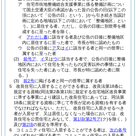
ア
住宅市街地整備総合支援事業に係る整備計画につい
て国土交通大臣の承認があった旨の公告の日
(以下この
項において「公告の日」という。)
から引き続き当該計
画に定める地域
(以下この項において「整備地区」とい
う。)
に居住する者。
ただし、公告の日後に別世帯を構
成するに至った者を除く。
イ
アただし書
に該当する者及び公告の日後に整備地区
内に居住するに至った者で、市長が特に認めたもの
ウ
公告の日後に
ア
又は
イ
に該当する者と同一の世帯に
属するに至った者
(2)
前号ア
、
イ
又は
ウ
に該当する者で、公告の日後に整備
地区内において住宅を失ったもの
(災害以外の事情により
住宅を失った者にあっては、市長が特に認めた者に限
る。)
(3)
前2号
に掲げる者と同一の世帯に属する者
5
改良住宅に入居することができる者は、改良法第18条に
規定する資格
(同法第2条第1項に規定する住宅地区改良事業
に準ずる事業により建設した改良住宅にあっては、同法第
18条に規定する資格に準じて市長が定める資格)
を有する者
でなければならない。
ただし、改良住宅に入居させるべき
者が入居せず、又は居住しなくなった場合においては、改
良住宅を公営住宅とみなして、
第1項
(
第2号ア
(ク)
を除く。)
及び
第2項
の規定を準用する。
6
コミュニティ住宅に入居することができる者は、
次の各号
のいずれかに掲げる者で、コミュニティ住宅への入居を希