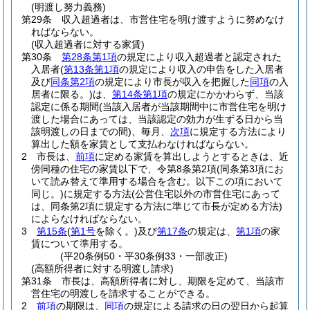
(明渡し努力義務)
第29条
収入超過者は、市営住宅を明け渡すように努めなけ
ればならない。
(収入超過者に対する家賃)
第30条
第28条第1項
の規定により収入超過者と認定された
入居者
(
第13条第1項
の規定により収入の申告をした入居者
及び
同条第2項
の規定により市長が収入を把握した
同項
の入
居者に限る。)
は、
第14条第1項
の規定にかかわらず、当該
認定に係る期間
(当該入居者が当該期間中に市営住宅を明け
渡した場合にあっては、当該認定の効力が生ずる日から当
該明渡しの日までの間)
、毎月、
次項
に規定する方法により
算出した額を家賃として支払わなければならない。
2
市長は、
前項
に定める家賃を算出しようとするときは、近
傍同種の住宅の家賃以下で、令第8条第2項
(同条第3項にお
いて読み替えて準用する場合を含む。以下この項において
同じ。)
に規定する方法
(公営住宅以外の市営住宅にあって
は、同条第2項に規定する方法に準じて市長が定める方法)
によらなければならない。
3
第15条
(
第1号
を除く。)
及び
第17条
の規定は、
第1項
の家
賃について準用する。
(平20条例50・平30条例33・一部改正)
(高額所得者に対する明渡し請求)
第31条
市長は、高額所得者に対し、期限を定めて、当該市
営住宅の明渡しを請求することができる。
2
前項
の期限は、
同項
の規定による請求の日の翌日から起算