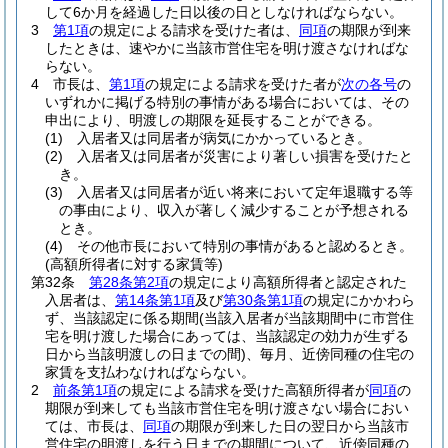
して6か月を経過した日以後の日としなければならない。
3
第1項
の規定による請求を受けた者は、
同項
の期限が到来
したときは、速やかに当該市営住宅を明け渡さなければな
らない。
4
市長は、
第1項
の規定による請求を受けた者が
次の各号
の
いずれかに掲げる特別の事情がある場合においては、その
申出により、明渡しの期限を延長することができる。
(1)
入居者又は同居者が病気にかかっているとき。
(2)
入居者又は同居者が災害により著しい損害を受けたと
き。
(3)
入居者又は同居者が近い将来において定年退職する等
の事由により、収入が著しく減少することが予想される
とき。
(4)
その他市長において特別の事情があると認めるとき。
(高額所得者に対する家賃等)
第32条
第28条第2項
の規定により高額所得者と認定された
入居者は、
第14条第1項
及び
第30条第1項
の規定にかかわら
ず、当該認定に係る期間
(当該入居者が当該期間中に市営住
宅を明け渡した場合にあっては、当該認定の効力が生ずる
日から当該明渡しの日までの間)
、毎月、近傍同種の住宅の
家賃を支払わなければならない。
2
前条第1項
の規定による請求を受けた高額所得者が
同項
の
期限が到来しても当該市営住宅を明け渡さない場合におい
ては、市長は、
同項
の期限が到来した日の翌日から当該市
営住宅の明渡しを行う日までの期間について、近傍同種の