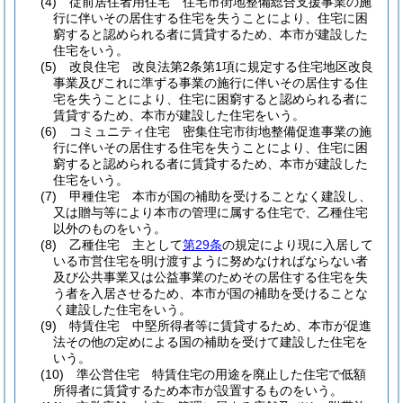
(4)
従前居住者用住宅 住宅市街地整備総合支援事業の施
行に伴いその居住する住宅を失うことにより、住宅に困
窮すると認められる者に賃貸するため、本市が建設した
住宅をいう。
(5)
改良住宅 改良法第2条第1項に規定する住宅地区改良
事業及びこれに準ずる事業の施行に伴いその居住する住
宅を失うことにより、住宅に困窮すると認められる者に
賃貸するため、本市が建設した住宅をいう。
(6)
コミュニティ住宅 密集住宅市街地整備促進事業の施
行に伴いその居住する住宅を失うことにより、住宅に困
窮すると認められる者に賃貸するため、本市が建設した
住宅をいう。
(7)
甲種住宅 本市が国の補助を受けることなく建設し、
又は贈与等により本市の管理に属する住宅で、乙種住宅
以外のものをいう。
(8)
乙種住宅 主として
第29条
の規定により現に入居して
いる市営住宅を明け渡すように努めなければならない者
及び公共事業又は公益事業のためその居住する住宅を失
う者を入居させるため、本市が国の補助を受けることな
く建設した住宅をいう。
(9)
特賃住宅 中堅所得者等に賃貸するため、本市が促進
法その他の定めによる国の補助を受けて建設した住宅を
いう。
(10)
準公営住宅 特賃住宅の用途を廃止した住宅で低額
所得者に賃貸するため本市が設置するものをいう。