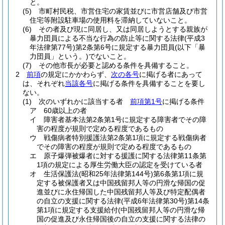
と。
(5)
市町村民税、市営住宅の家賃並びに市営店舗及び市営
住宅等附設駐車場の使用料を滞納していないこと。
(6)
その者及び現に同居し、又は同居しようとする親族が
暴力団員による不当な行為の防止等に関する法律
(平成3
年法律第77号)
第2条第6号に規定する暴力団員
(以下「暴
力団員」という。)
でないこと。
(7)
その他市長が必要と認める条件を具備すること。
2
前項
の規定にかかわらず、
次の各号
に掲げる者にあって
は、それぞれ
当該各号
に掲げる条件を具備することを要し
ない。
(1)
次のいずれかに該当する者
前項第1号
に掲げる条件
ア
60歳以上の者
イ
障害者基本法第2条第1号に規定する障害者でその障
害の程度が規則で定める程度であるもの
ウ
戦傷病者特別援護法第2条第1項に規定する戦傷病者
でその障害の程度が規則で定める程度であるもの
エ
原子爆弾被爆者に対する援護に関する法律第11条第
1項の規定による厚生労働大臣の認定を受けている者
オ
生活保護法
(昭和25年法律第144号)
第6条第1項に規
定する被保護者又は中国残留邦人等の円滑な帰国の促
進並びに永住帰国した中国残留邦人等及び特定配偶者
の自立の支援に関する法律
(平成6年法律第30号)
第14条
第1項に規定する支援給付
(中国残留邦人等の円滑な帰
国の促進及び永住帰国後の自立の支援に関する法律の