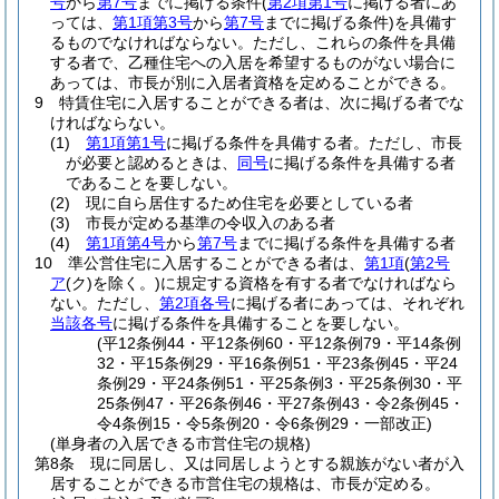
号
から
第7号
までに掲げる条件
(
第2項第1号
に掲げる者にあ
っては、
第1項第3号
から
第7号
までに掲げる条件)
を具備す
るものでなければならない。
ただし、これらの条件を具備
する者で、乙種住宅への入居を希望するものがない場合に
あっては、市長が別に入居者資格を定めることができる。
9
特賃住宅に入居することができる者は、次に掲げる者でな
ければならない。
(1)
第1項第1号
に掲げる条件を具備する者。
ただし、市長
が必要と認めるときは、
同号
に掲げる条件を具備する者
であることを要しない。
(2)
現に自ら居住するため住宅を必要としている者
(3)
市長が定める基準の令収入のある者
(4)
第1項第4号
から
第7号
までに掲げる条件を具備する者
10
準公営住宅に入居することができる者は、
第1項
(
第2号
ア
(ク)
を除く。)
に規定する資格を有する者でなければなら
ない。
ただし、
第2項各号
に掲げる者にあっては、それぞれ
当該各号
に掲げる条件を具備することを要しない。
(平12条例44・平12条例60・平12条例79・平14条例
32・平15条例29・平16条例51・平23条例45・平24
条例29・平24条例51・平25条例3・平25条例30・平
25条例47・平26条例46・平27条例43・令2条例45・
令4条例15・令5条例20・令6条例29・一部改正)
(単身者の入居できる市営住宅の規格)
第8条
現に同居し、又は同居しようとする親族がない者が入
居することができる市営住宅の規格は、市長が定める。