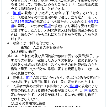
る場合においては、敷金の減免又は徴収猶予を必要と認め
る者に対して、市長が定めるところにより、当該敷金の減
免又は徴収猶予をすることができる。
3
第1項
の規定により徴収した敷金
(以下「敷金」という。)
は、入居者がその市営住宅を明け渡し、立ち退き、若しく
は
第24条第2項
の規定により承認を受けた場合又は
同条第1
項
の同居していた者が
同項
の規定により承認を受けた場合
は還付する。
ただし、未納の家賃又は損害賠償金があると
きは、敷金のうちからこれに相当する額を控除した額を還
付する。
4
敷金には、利子を付けない。
第3節
入居者の保管義務等
(修繕費用の負担)
第19条
市営住宅及び共同施設の修繕に要する費用
(障子、ふ
すま等の張替え、破損したガラスの取替え、畳の表替え等
の軽微な修繕及び給水栓、スイッチその他附帯施設のうち
構造上重要でない部分の修繕に要する費用を除く。)
は、本
市の負担とする。
2
市長は、
前項
の規定にかかわらず、借上げに係る公営住宅
の修繕に要する費用に関しては、別に定めるものとする。
3
入居者の責めに帰すべき事由によって
第1項
の規定により
本市の負担とされる修繕の必要が生じたときは、
同項
の規
定にかかわらず、入居者が修繕し、又はその費用を負担し
なければならない。
(入居者の費用負担義務)