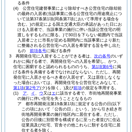
る条件
(4)
公営住宅建替事業により除却すべき公営住宅の除却前
の最終の入居者
(当該事業に係る公営住宅の用途廃止につ
いて法第37条第1項
(同条第7項において準用する場合を
含む。)
の規定による国土交通大臣の承認があった日にお
ける入居者で、当該事業の施行に伴い当該公営住宅の明
渡しをするものに限る。)
で30日を下らない範囲内で当該
入居者ごとに市長が定める期間内に当該事業により新た
に整備される公営住宅への入居を希望する旨を申し出た
もの
前項各号
に掲げる条件
3
再開発住宅に入居することができる者は、
次の各号
のいず
れかに掲げる者で、再開発住宅への入居を希望し、かつ、
住宅に困窮すると認められるもののうち、
第1項第6号
に掲
げる条件を具備する者でなければならない。
ただし、再開
発住宅に入居させるべき者が入居せず、又は居住しなくな
った場合においては、再開発住宅を公営住宅とみなして、
第1項
(
第2号ア
(ク)
を除く。)
及び
前項
の規定を準用する。
(1)
ア
、
イ
、
ウ
又は
エ
に該当する者で、市街地再開発事業
の施行に伴い住宅を失うこととなるもの
ア
都市再開発法第19条第1項に規定する公告の日
(以下
この項において「公告の日」という。)
から引き続き市
街地再開発事業の施行地区内に居住する者。
ただし、
公告の日後に別世帯を構成するに至った者並びに住込
従業員及び社宅、官舎その他これらに類する住宅に居
住する者を除く。