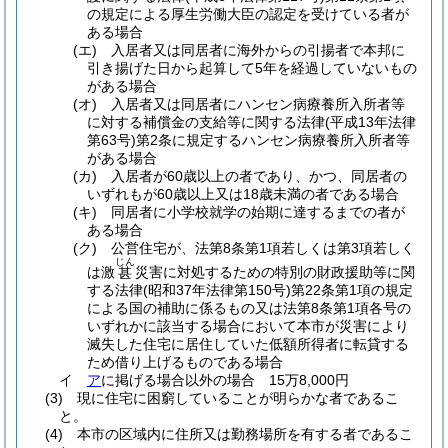
の規定による厚生労働大臣の認定を受けている者が
ある場合
(エ)
入居者又は同居者に海外からの引揚者で本邦に
引き揚げた日から起算して5年を経過していないもの
がある場合
(オ)
入居者又は同居者にハンセン病療養所入所者等
に対する補償金の支給等に関する法律
(平成13年法律
第63号)
第2条に規定するハンセン病療養所入所者等
がある場合
(カ)
入居者が60歳以上の者であり、かつ、同居者の
いずれもが60歳以上又は18歳未満の者である場合
(キ)
同居者に小学校就学の始期に達するまでの者が
ある場合
(ク)
公営住宅が、法第8条第1項若しくは第3項若しく
じん
は激
災害に対処するための特別の財政援助等に関
甚
する法律
(昭和37年法律第150号)
第22条第1項の規定
による国の補助に係るもの又は法第8条第1項各号の
いずれかに該当する場合において本市が災害により
滅失した住宅に居住していた低額所得者に転貸する
ため借り上げるものである場合
イ
ア
に掲げる場合以外の場合 15万8,000円
(3)
現に住宅に困窮していることが明らかな者であるこ
と。
(4)
本市の区域内に住所又は勤務場所を有する者であるこ