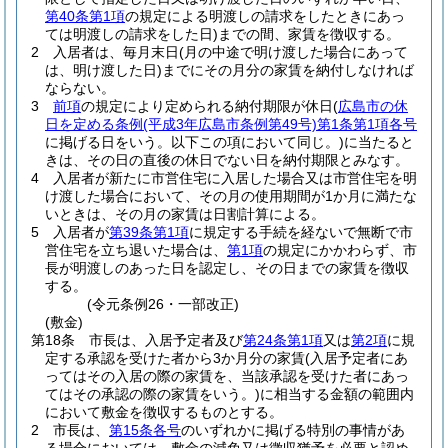
第40条第1項
の規定による明渡しの請求をしたときにあっ
ては明渡しの請求をした日)
までの間、家賃を徴収する。
2
入居者は、毎月末日
(月の中途で明け渡した場合にあって
は、明け渡した日)
までにその月分の家賃を納付しなければ
ならない。
3
前項
の規定により定められる納付期限が休日
(
広島市の休
日を定める条例
(平成3年広島市条例第49号)
第1条第1項各号
に掲げる日をいう。以下この項において同じ。)
に当たると
きは、その日の直後の休日でない日を納付期限とみなす。
4
入居者が新たに市営住宅に入居した場合又は市営住宅を明
け渡した場合において、その月の使用期間が1か月に満たな
いときは、その月の家賃は日割計算による。
5
入居者が
第39条第1項
に規定する手続を経ないで無断で市
営住宅を立ち退いた場合は、
第1項
の規定にかかわらず、市
長が明渡しのあった日を認定し、その日までの家賃を徴収
する。
(令元条例26・一部改正)
(敷金)
第18条
市長は、入居予定者及び
第24条第1項
又は
第2項
に規
定する承認を受けた者から3か月分の家賃
(入居予定者にあ
ってはその入居の際の家賃を、当該承認を受けた者にあっ
てはその承認の際の家賃をいう。)
に相当する金額の範囲内
において敷金を徴収するものとする。
2
市長は、
第15条各号
のいずれかに掲げる特別の事情があ