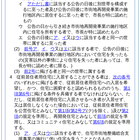
イ
アただし書
に該当する公告の日後に別世帯を構成す
るに至った者及び公告の日後に市街地再開発事業の施
行地区内に居住するに至った者で、市長が特に認めた
もの
ウ
公告の日から引き続き市街地再開発事業の施行地区
内に住宅を所有する者で、市長が特に認めたもの
エ
公告の日後に
ア
、
イ
又は
ウ
に該当する者と同一の世
帯に属するに至った者
(2)
前号ア
、
イ
、
ウ
又は
エ
に該当する者で、公告の日後に
市街地再開発事業の施行地区内において住宅を失ったも
の
(災害以外の事情により住宅を失った者にあっては、市
長が特に認めた者に限る。)
(3)
前2号
に掲げる者と同一の世帯に属する者
4
従前居住者用住宅に入居することができる者は、
次の各号
のいずれかに掲げる者で、従前居住者用住宅への入居を希
望し、かつ、住宅に困窮すると認められるもののうち、
第1
項第6号
に掲げる条件を具備する者でなければならない。
た
だし、従前居住者用住宅に入居させるべき者が入居せず、
又は居住しなくなった場合においては、従前居住者用住宅
を公営住宅とみなして
第1項
(
第2号ア
(ク)
を除く。)
及び
第2
項
の規定を準用し、再開発住宅とみなして
前項
の規定を準
用し、又はコミュニティ住宅とみなして
第6項
の規定を準用
する。
(1)
ア
、
イ
又は
ウ
に該当する者で、住宅市街地整備総合支
援事業の施行に伴い住宅を失うこととなるもの