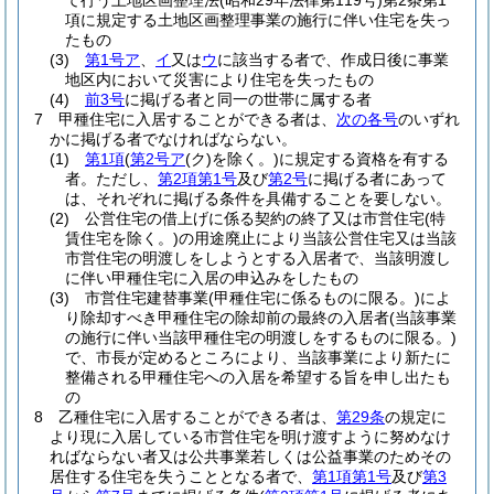
て行う土地区画整理法
(昭和29年法律第119号)
第2条第1
項に規定する土地区画整理事業の施行に伴い住宅を失っ
たもの
(3)
第1号ア
、
イ
又は
ウ
に該当する者で、作成日後に事業
地区内において災害により住宅を失ったもの
(4)
前3号
に掲げる者と同一の世帯に属する者
7
甲種住宅に入居することができる者は、
次の各号
のいずれ
かに掲げる者でなければならない。
(1)
第1項
(
第2号ア
(ク)
を除く。)
に規定する資格を有する
者。
ただし、
第2項第1号
及び
第2号
に掲げる者にあって
は、それぞれに掲げる条件を具備することを要しない。
(2)
公営住宅の借上げに係る契約の終了又は市営住宅
(特
賃住宅を除く。)
の用途廃止により当該公営住宅又は当該
市営住宅の明渡しをしようとする入居者で、当該明渡し
に伴い甲種住宅に入居の申込みをしたもの
(3)
市営住宅建替事業
(甲種住宅に係るものに限る。)
によ
り除却すべき甲種住宅の除却前の最終の入居者
(当該事業
の施行に伴い当該甲種住宅の明渡しをするものに限る。)
で、市長が定めるところにより、当該事業により新たに
整備される甲種住宅への入居を希望する旨を申し出たも
の
8
乙種住宅に入居することができる者は、
第29条
の規定に
より現に入居している市営住宅を明け渡すように努めなけ
ればならない者又は公共事業若しくは公益事業のためその
居住する住宅を失うこととなる者で、
第1項第1号
及び
第3