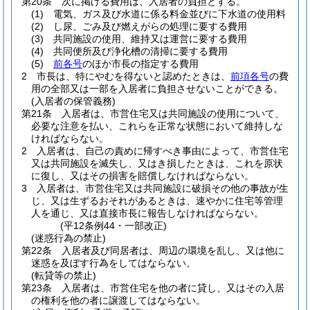
第20条
次に掲げる費用は、入居者の負担とする。
(1)
電気、ガス及び水道に係る料金並びに下水道の使用料
(2)
し尿、ごみ及び燃えがらの処理に要する費用
(3)
共同施設の使用、維持又は運営に要する費用
(4)
共同便所及び浄化槽の清掃に要する費用
(5)
前各号
のほか市長の指定する費用
2
市長は、特にやむを得ないと認めたときは、
前項各号
の費
用の全部又は一部を入居者に負担させないことができる。
(入居者の保管義務)
第21条
入居者は、市営住宅又は共同施設の使用について、
必要な注意を払い、これらを正常な状態において維持しな
ければならない。
2
入居者は、自己の責めに帰すべき事由によって、市営住宅
又は共同施設を滅失し、又はき損したときは、これを原状
に復し、又はその損害を賠償しなければならない。
3
入居者は、市営住宅又は共同施設に破損その他の事故が生
じ、又は生ずるおそれがあるときは、速やかに住宅等管理
人を通じ、又は直接市長に報告しなければならない。
(平12条例44・一部改正)
(迷惑行為の禁止)
第22条
入居者及び同居者は、周辺の環境を乱し、又は他に
迷惑を及ぼす行為をしてはならない。
(転貸等の禁止)
第23条
入居者は、市営住宅を他の者に貸し、又はその入居
の権利を他の者に譲渡してはならない。