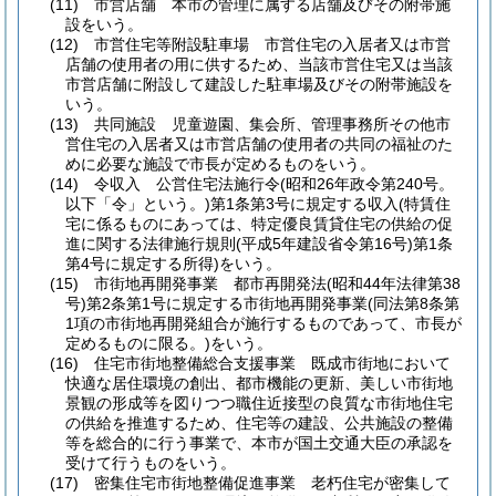
(11)
市営店舗 本市の管理に属する店舗及びその附帯施
設をいう。
(12)
市営住宅等附設駐車場 市営住宅の入居者又は市営
店舗の使用者の用に供するため、当該市営住宅又は当該
市営店舗に附設して建設した駐車場及びその附帯施設を
いう。
(13)
共同施設 児童遊園、集会所、管理事務所その他市
営住宅の入居者又は市営店舗の使用者の共同の福祉のた
めに必要な施設で市長が定めるものをいう。
(14)
令収入 公営住宅法施行令
(昭和26年政令第240号。
以下「令」という。)
第1条第3号に規定する収入
(特賃住
宅に係るものにあっては、特定優良賃貸住宅の供給の促
進に関する法律施行規則
(平成5年建設省令第16号)
第1条
第4号に規定する所得)
をいう。
(15)
市街地再開発事業 都市再開発法
(昭和44年法律第38
号)
第2条第1号に規定する市街地再開発事業
(同法第8条第
1項の市街地再開発組合が施行するものであって、市長が
定めるものに限る。)
をいう。
(16)
住宅市街地整備総合支援事業 既成市街地において
快適な居住環境の創出、都市機能の更新、美しい市街地
景観の形成等を図りつつ職住近接型の良質な市街地住宅
の供給を推進するため、住宅等の建設、公共施設の整備
等を総合的に行う事業で、本市が国土交通大臣の承認を
受けて行うものをいう。
(17)
密集住宅市街地整備促進事業 老朽住宅が密集して