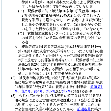
律第164号)
第23条第1項本文の規定による保護が終
了した日から起算して5年を経過していない者
(イ)
配偶者暴力防止等法第10条第1項又は第10条の
2
(配偶者暴力防止等法第28条の2においてこれらの
規定を準用する場合を含む。)
の規定により裁判所が
した命令の申立てを行った者で、当該命令がその効
力を生じた日から起算して5年を経過していないもの
(ウ)
女性相談支援センターによる配偶者からの暴力
の被害を受けている旨の証明書等の発行を受けてい
る者
ケ
犯罪等
(犯罪被害者等基本法
(平成16年法律第161号)
第2条第1項に規定する犯罪等をいう。)
により従前の住
居に居住することが困難となった犯罪被害者等
(同条第
2項に規定する犯罪被害者等をいい、配偶者暴力防止等
法第1条第2項に規定する被害者又は配偶者暴力防止等
法第28条の2に規定する関係にある相手からの暴力を
受けた者を除く。)
として市長が認める者
(2)
被災市街地復興特別措置法
(平成7年法律第14号)
第21
条に規定する被災者等及び福島復興再生特別措置法
(平成
24年法律第25号)
第39条に規定する居住制限者
前項第1
号
、
第2号
、
第4号
、
第5号
及び
第7号
に掲げる条件
(3)
公営住宅の借上げに係る契約の終了又は法第44条第3
項の規定による公営住宅の用途廃止により当該公営住宅
の明渡しをしようとする入居者で、当該明渡しに伴い他
の公営住宅に入居の申込みをしたもの
前項各号
に掲げ