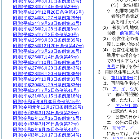
附則
(平成23年3月11日条例第15号)
(ウ)
女性相
附則
(平成23年7月4日条例第29号)
ケ
犯罪等
(犯
附則
(平成23年12月20日条例第45号)
者等
(同条第
附則
(平成24年3月27日条例第29号)
ある相手から
附則
(平成24年9月28日条例第51号)
(2)
被災市街地復
附則
(平成25年2月28日条例第3号)
限者
前項第1
附則
(平成25年7月2日条例第30号)
(3)
公営住宅の借
附則
(平成25年9月30日条例第39号)
渡しに伴い他の
附則
(平成25年12月20日条例第47号)
(4)
公営住宅建替
附則
(平成26年3月28日条例第30号)
準用する場合を
附則
(平成26年7月4日条例第46号)
で30日を下ら
附則
(平成26年10月1日条例第58号)
各号
に掲げる条
附則
(平成27年6月29日条例第43号)
3
再開発住宅に入
附則
(平成28年6月20日条例第38号)
ち、
第1項第6号
に
附則
(平成29年10月3日条例第33号)
は、再開発住宅を
附則
(平成30年3月29日条例第33号)
(1)
ア
、
イ
、
ウ
又
附則
(平成30年7月2日条例第41号)
ア
都市再開発
附則
(平成31年3月15日条例第18号)
者。
ただし、
附則
(令和元年9月30日条例第15号)
イ
アただし書
附則
(令和元年12月17日条例第26号)
に認めたもの
附則
(令和2年3月24日条例第26号)
ウ
公告の日か
附則
(令和2年12月16日条例第45号)
エ
公告の日後
附則
(令和3年3月29日条例第32号)
(2)
前号ア
、
イ
、
附則
(令和3年6月29日条例第48号)
にあっては、市
附則
(令和3年12月17日条例第64号)