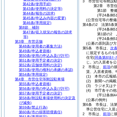
3
市営住宅等附設
第42条
(使用手続)
第2章
市営
第43条
(使用料の決定等)
第1節
整
第44条
(報告の請求)
(平24条例5
第45条
(申込み内容の変更)
(公営住宅等の整備
第46条
(準用規定)
第4条の2
法第5条
第8節
補則
(平24条例5
第47条
(収入状況の報告の請求
第1節の2
等)
(平24条例
第3章
市営店舗
(公募の原則及び方
第48条
(使用者の募集方法)
第5条
市長は、
次
第49条
(申込者資格)
に規定するものを
第50条
(使用の申込み及び許可)
住宅
(
同条第8項た
第51条
(使用予定者の決定)
じ。)
の入居者を公
第52条
(店舗使用料の決定)
2
市長は、
前項
の
第53条
(使用の権利の承継の承認)
賃、入居者資格、
第54条
(準用規定)
(1)
本市の広報紙
第4章
市営住宅等附設駐車場
(2)
新聞への掲載
第55条
(申込者資格)
(3)
ラジオ又はテ
第56条
(使用の申込み及び許可)
(4)
市庁舎その他
第57条
(使用予定者の決定)
(平12条例
第58条
(附設駐車場使用料の決定及
(公募の例外)
び減免)
第6条
市長は、法第
第59条
(禁止行為)
準公営住宅に入居
第60条
(市の損害賠償責任)
2
市長は、
前項
に
第61条
(準用規定)