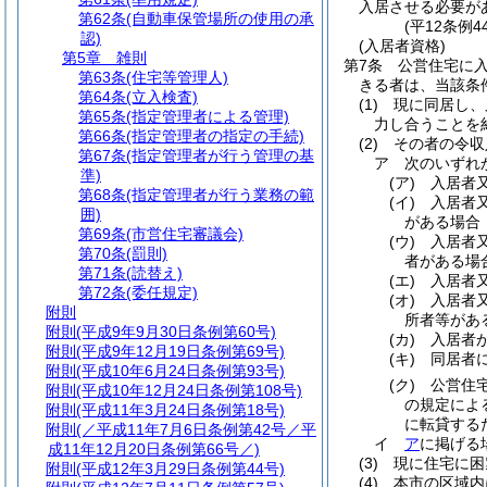
入居させる必要が
第62条
(自動車保管場所の使用の承
(平12条例
認)
(入居者資格)
第5章
雑則
第7条
公営住宅に
第63条
(住宅等管理人)
きる者は、当該条
第64条
(立入検査)
(1)
現に同居し、
第65条
(指定管理者による管理)
力し合うことを
第66条
(指定管理者の指定の手続)
(2)
その者の令収
第67条
(指定管理者が行う管理の基
ア
次のいずれか
準)
(ア)
入居者
第68条
(指定管理者が行う業務の範
(イ)
入居者
囲)
がある場合
第69条
(市営住宅審議会)
(ウ)
入居者
第70条
(罰則)
者がある場
第71条
(読替え)
(エ)
入居者
第72条
(委任規定)
(オ)
入居者
附則
所者等があ
附則
(平成9年9月30日条例第60号)
(カ)
入居者
附則
(平成9年12月19日条例第69号)
(キ)
同居者
附則
(平成10年6月24日条例第93号)
(ク)
公営住
附則
(平成10年12月24日条例第108号)
の規定によ
附則
(平成11年3月24日条例第18号)
に転貸する
附則
(／平成11年7月6日条例第42号／平
イ
ア
に掲げる場
成11年12月20日条例第66号／)
(3)
現に住宅に困
附則
(平成12年3月29日条例第44号)
(4)
本市の区域内