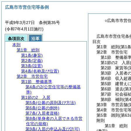
広島市市営住宅等条例
○広島市市営
平成9年3月27日 条例第35号
(令和7年4月1日施行)
広島市市営住宅条例
条項目次
沿革
目次
本則
第1章
総則
(第1
第1章
総則
第2章
市営住宅
第1条
(趣旨)
第1節
整備基
第2条
(定義)
第1節の2
入居
第3条
(設置)
第2節
家賃等
(
第4条
(名称及び位置)
第3節
入居者
第2章
市営住宅
第4節
収入超
第1節
整備基準
第5節
建替え
第4条の2
(公営住宅等の整備基
第6節
退去
(第
準)
第7節
社会福
第1節の2
入居
第8節
補則
(第
第5条
(公募の原則及び方法)
第3章
市営店舗
(
第6条
(公募の例外)
第4章
市営住宅
第7条
(入居者資格)
第5章
雑則
(第6
第8条
(単身者の入居できる市営
附則
住宅の規格)
第1章
総則
第9条
(入居の申込み及び許可)