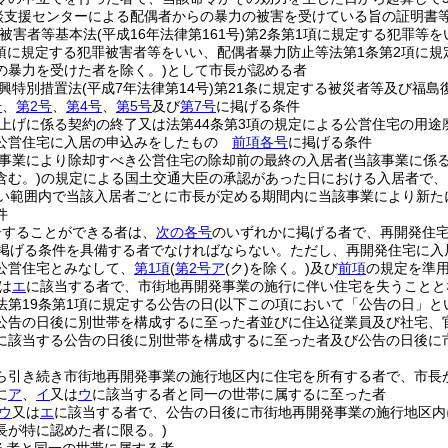
談支援センターによる配偶者からの暴力の被害を受けている旨の証明書
罪被害者等基本法
(平成16年法律第161号)
第2条第1項に規定する犯罪等を
2項に規定する犯罪被害者等をいい、配偶者暴力防止等法第1条第2項に規
の暴力を受けた者を除く。)
として市長が認める者
興特別措置法
(平成7年法律第14号)
第21条に規定する被災者等及び福島
号
、
第2号
、
第4号
、
第5号
及び
第7号
に掲げる条件
上げに係る契約の終了又は法第44条第3項の規定による公営住宅の用
公営住宅に入居の申込みをしたもの
前項各号
に掲げる条件
事業により除却すべき公営住宅の除却前の最終の入居者
(当該事業に係
含む。)
の規定による国土交通大臣の承認があった日における入居者で、
ない範囲内で当該入居者ごとに市長が定める期間内に当該事業により新
件
居することができる者は、
次の各号
のいずれかに掲げる者で、再開発住
掲げる条件を具備する者でなければならない。
ただし、再開発住宅に入
公営住宅とみなして、
第1項
(
第2号ア
(ク)
を除く。)
及び
前項
の規定を準
は
エ
に該当する者で、市街地再開発事業の施行に伴い住宅を失うことと
法第19条第1項に規定する公告の日
(以下この項において「公告の日」と
公告の日後に別世帯を構成するに至った者並びに住込従業員及び社宅、
に該当する公告の日後に別世帯を構成するに至った者及び公告の日後に
ら引き続き市街地再開発事業の施行地区内に住宅を所有する者で、市長
に
ア
、
イ
又は
ウ
に該当する者と同一の世帯に属するに至った者
ウ
又は
エ
に該当する者で、公告の日後に市街地再開発事業の施行地区内
長が特に認めた者に限る。)