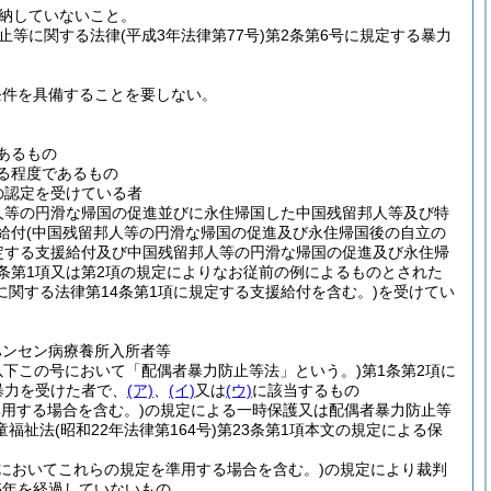
納していないこと。
止等に関する法律
(平成3年法律第77号)
第2条第6号に規定する暴力
条件を具備することを要しない。
あるもの
る程度であるもの
の認定を受けている者
人等の円滑な帰国の促進並びに永住帰国した中国残留邦人等及び特
給付
(中国残留邦人等の円滑な帰国の促進及び永住帰国後の自立の
定する支援給付及び中国残留邦人等の円滑な帰国の促進及び永住帰
条第1項又は第2項の規定によりなお従前の例によるものとされた
関する法律第14条第1項に規定する支援給付を含む。)
を受けてい
ハンセン病療養所入所者等
。以下この号において「配偶者暴力防止等法」という。)
第1条第2項に
暴力を受けた者で、
(ア)
、
(イ)
又は
(ウ)
に該当するもの
準用する場合を含む。)
の規定による一時保護又は配偶者暴力防止等
童福祉法
(昭和22年法律第164号)
第23条第1項本文の規定による保
2においてこれらの規定を準用する場合を含む。)
の規定により裁判
5年を経過していないもの