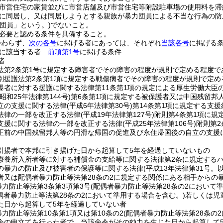
市営住宅の家賃並びに市営店舗及び市営住宅等附設駐車場の使用料を滞
に同居し、又は同居しようとする親族が暴力団員による不当な行為の防
力団員」という。)
でないこと。
必要と認める条件を具備すること。
かわらず、
次の各号
に掲げる者にあっては、それぞれ
当該各号
に掲げる
かに該当する者
前項第1号
に掲げる条件
者
法第2条第1号に規定する障害者でその障害の程度が規則で定める程度で
別援護法第2条第1項に規定する戦傷病者でその障害の程度が規則で定め
爆者に対する援護に関する法律第11条第1項の規定による厚生労働大臣
(昭和25年法律第144号)
第6条第1項に規定する被保護者又は中国残留邦
立の支援に関する法律
(平成6年法律第30号)
第14条第1項に規定する支援
法律の一部を改正する法律
(平成19年法律第127号)
附則第4条第1項に規
支援に関する法律の一部を改正する法律
(平成25年法律第106号)
附則第2
正前の中国残留邦人等の円滑な帰国の促進及び永住帰国後の自立の支援に
引揚者で本邦に引き揚げた日から起算して5年を経過していないもの
療養所入所者等に対する補償金の支給等に関する法律第2条に規定する
の暴力の防止及び被害者の保護等に関する法律
(平成13年法律第31号
者又は配偶者暴力防止等法第28条の2に規定する関係にある相手からの
暴力防止等法第3条第3項第3号
(配偶者暴力防止等法第28条の2において
偶者暴力防止等法第28条の2において準用する場合を含む。)
若しくは児
た日から起算して5年を経過していない者
力防止等法第10条第1項又は第10条の2
(配偶者暴力防止等法第28条の
令の申立てを行った者で、当該命令がその効力を生じた日から起算して