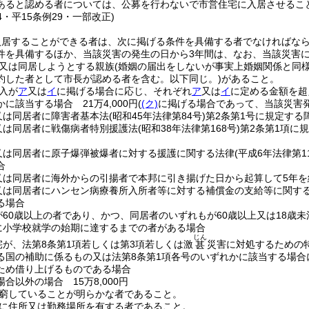
あると認める者については、公募を行わないで市営住宅に入居させるこ
44・平15条例29・一部改正)
入居することができる者は、次に掲げる条件を具備する者でなければな
件を具備するほか、当該災害の発生の日から3年間は、なお、当該災害
又は同居しようとする親族
(婚姻の届出をしないが事実上婚姻関係と同
約した者として市長が認める者を含む。以下同じ。)
があること。
入が
ア
又は
イ
に掲げる場合に応じ、それぞれ
ア
又は
イ
に定める金額を超
に該当する場合 21万4,000円
(
(ク)
に掲げる場合であって、当該災害発生
又は同居者に障害者基本法
(昭和45年法律第84号)
第2条第1号に規定す
又は同居者に戦傷病者特別援護法
(昭和38年法律第168号)
第2条第1項に
又は同居者に原子爆弾被爆者に対する援護に関する法律
(平成6年法律第11
合
又は同居者に海外からの引揚者で本邦に引き揚げた日から起算して5年を
又は同居者にハンセン病療養所入所者等に対する補償金の支給等に関す
る場合
が60歳以上の者であり、かつ、同居者のいずれもが60歳以上又は18歳
に小学校就学の始期に達するまでの者がある場合
じん
宅が、法第8条第1項若しくは第3項若しくは激
災害に対処するための
甚
る国の補助に係るもの又は法第8条第1項各号のいずれかに該当する場
ため借り上げるものである場合
合以外の場合 15万8,000円
窮していることが明らかな者であること。
に住所又は勤務場所を有する者であること。