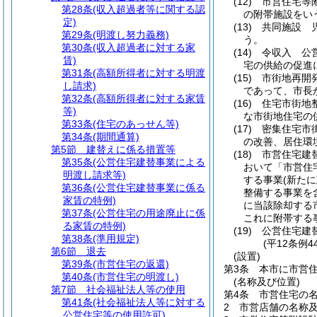
(12)
市営住宅等
第28条
(収入超過者等に関する認
の附帯施設をい
定)
(13)
共同施設 
第29条
(明渡し努力義務)
う。
第30条
(収入超過者に対する家
(14)
令収入 公
賃)
宅の供給の促進
第31条
(高額所得者に対する明渡
(15)
市街地再開
し請求)
であって、市長
第32条
(高額所得者に対する家賃
(16)
住宅市街地
等)
な市街地住宅の
第33条
(住宅のあっせん等)
(17)
密集住宅市
第34条
(期間通算)
の改善、居住環
第5節
建替えに係る措置等
(18)
市営住宅建
第35条
(公営住宅建替事業による
おいて「市営住
明渡し請求等)
する事業
(新た
第36条
(公営住宅建替事業に係る
整備する事業を
家賃の特例)
に当該除却する
第37条
(公営住宅の用途廃止に係
これに附帯する
る家賃の特例)
(19)
公営住宅建
第38条
(準用規定)
(平12条例
第6節
退去
(設置)
第39条
(市営住宅の返還)
第3条
本市に市営
第40条
(市営住宅の明渡し)
(名称及び位置)
第7節
社会福祉法人等の使用
第4条
市営住宅の
第41条
(社会福祉法人等に対する
2
市営店舗の名称
公営住宅等の使用許可)