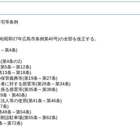
住宅等条例
(昭和27年広島市条例第40号)の全部を改正する。
条～第4条)
準
(第4条の2)
(第5条～第12条)
第13条～第18条)
の保管義務等
(第19条～第27条)
過者に対する措置等
(第28条～第34条)
に係る措置等
(第35条～第38条)
39条・第40条)
祉法人等の使用
(第41条～第46条)
47条)
第48条～第54条)
等附設駐車場
(第55条～第62条)
3条～第72条)