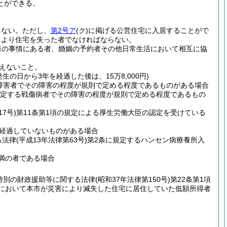
とができる。
らない。
ただし、
第2号ア
(ク)
に掲げる公営住宅に入居することがで
により住宅を失った者でなければならない。
様の事情にある者、婚姻の予約者その他日常生活において相互に協
えないこと。
の日から3年を経過した後は、15万8,000円)
る障害者でその障害の程度が規則で定める程度であるものがある場合
規定する戦傷病者でその障害の程度が規則で定める程度であるもの
7号)
第11条第1項の規定による厚生労働大臣の認定を受けている
経過していないものがある場合
る法律
(平成13年法律第63号)
第2条に規定するハンセン病療養所入
未満の者である場合
特別の財政援助等に関する法律
(昭和37年法律第150号)
第22条第1項
合において本市が災害により滅失した住宅に居住していた低額所得者