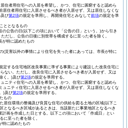
前居住者用住宅への入居を希望し、かつ、住宅に困窮すると認めら
前居住者用住宅に入居させるべき者が入居せず、又は居住しなくな
)
及び
第2項
の規定を準用し、再開発住宅とみなして
前項
の規定を準
こととなるもの
旨の公告の日
(以下この項において「公告の日」という。)
から引き
。
ただし、公告の日後に別世帯を構成するに至った者を除く。
長が特に認めたもの
の
(災害以外の事情により住宅を失った者にあっては、市長が特に
に規定する住宅地区改良事業に準ずる事業により建設した改良住宅に
ならない。
ただし、改良住宅に入居させるべき者が入居せず、又は
除く。)
及び
第2項
の規定を準用する。
ミュニティ住宅への入居を希望し、かつ、住宅に困窮すると認めら
ミュニティ住宅に入居させるべき者が入居せず、又は居住しなくな
。)
及び
第2項
の規定を準用する。
たもの
めた居住環境の整備及び良質な住宅の供給を図る土地の区域
(以下こ
区となるべき区域があるときは、当該新たに事業地区となるべき
業計画を作成した日とする。以下この項において「作成日」とい
るに至った者を除く。
が特に認めたもの