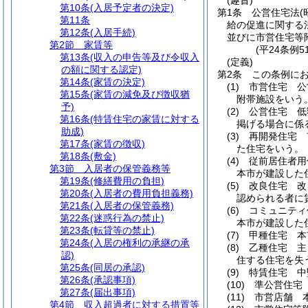
(趣旨)
第10条
(入居予定者の決定)
第1条
公営住宅法
(
第11条
給の促進に関する
第12条
(入居手続)
並びに市営住宅等
第2節
家賃等
(平24条例
第13条
(収入の申告等及び令収入
(定義)
の額に関する認定)
第2条
この条例に
第14条
(家賃の決定)
(1)
市営住宅 公
第15条
(家賃の減免及び徴収猶
附帯施設をいう
予)
(2)
公営住宅 低
第16条
(特賃住宅の家賃に対する
掲げる場合に係
助成)
(3)
再開発住宅 
第17条
(家賃の徴収)
た住宅をいう。
第18条
(敷金)
(4)
従前居住者用
第3節
入居者の保管義務等
本市が建設した
第19条
(修繕費用の負担)
(5)
改良住宅 改
第20条
(入居者の費用負担義務)
認められる者に
第21条
(入居者の保管義務)
(6)
コミュニティ
第22条
(迷惑行為の禁止)
本市が建設した
第23条
(転貸等の禁止)
(7)
甲種住宅 本
第24条
(入居の権利の承継の承
(8)
乙種住宅 主
認)
住する住宅を失
第25条
(同居の承認)
(9)
特賃住宅 中
第26条
(承認事項)
(10)
準公営住宅
第27条
(届出事項)
(11)
市営店舗 
第4節
収入超過者に対する措置等