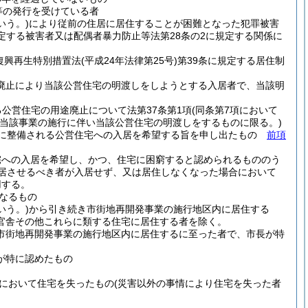
等の発行を受けている者
いう。)
により従前の住居に居住することが困難となった犯罪被害
定する被害者又は配偶者暴力防止等法第28条の2に規定する関係に
復興再生特別措置法
(平成24年法律第25号)
第39条に規定する居住制
途廃止により当該公営住宅の明渡しをしようとする入居者で、当該明
る公営住宅の用途廃止について法第37条第1項
(同条第7項において
当該事業の施行に伴い当該公営住宅の明渡しをするものに限る。)
たに整備される公営住宅への入居を希望する旨を申し出たもの
前項
宅への入居を希望し、かつ、住宅に困窮すると認められるもののう
居させるべき者が入居せず、又は居住しなくなった場合において
用する。
なるもの
いう。)
から引き続き市街地再開発事業の施行地区内に居住する
官舎その他これらに類する住宅に居住する者を除く。
市街地再開発事業の施行地区内に居住するに至った者で、市長が特
が特に認めたもの
において住宅を失ったもの
(災害以外の事情により住宅を失った者