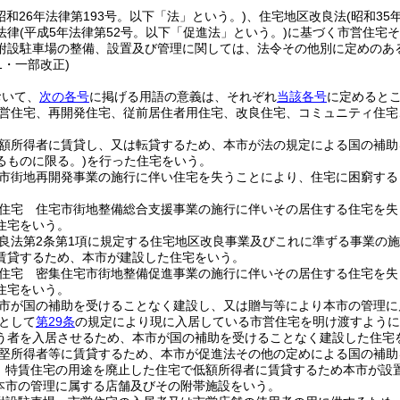
昭和26年法律第193号。以下「法」という。)
、住宅地区改良法
(昭和3
法律
(平成5年法律第52号。以下「促進法」という。)
に基づく市営住宅そ
附設駐車場の整備、設置及び管理に関しては、法令その他別に定めのあ
51・一部改正)
おいて、
次の各号
に掲げる用語の意義は、それぞれ
当該各号
に定めると
営住宅、再開発住宅、従前居住者用住宅、改良住宅、コミュニティ住宅
。
額所得者に賃貸し、又は転貸するため、本市が法の規定による国の補助
るものに限る。)
を行った住宅をいう。
市街地再開発事業の施行に伴い住宅を失うことにより、住宅に困窮する
住宅 住宅市街地整備総合支援事業の施行に伴いその居住する住宅を失
住宅をいう。
良法第2条第1項に規定する住宅地区改良事業及びこれに準ずる事業の
賃貸するため、本市が建設した住宅をいう。
住宅 密集住宅市街地整備促進事業の施行に伴いその居住する住宅を失
住宅をいう。
市が国の補助を受けることなく建設し、又は贈与等により本市の管理に
として
第29条
の規定により現に入居している市営住宅を明け渡すように
う者を入居させるため、本市が国の補助を受けることなく建設した住宅
堅所得者等に賃貸するため、本市が促進法その他の定めによる国の補助
 特賃住宅の用途を廃止した住宅で低額所得者に賃貸するため本市が設
本市の管理に属する店舗及びその附帯施設をいう。