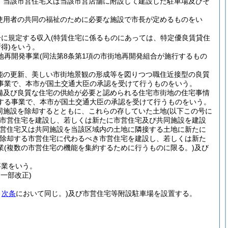
、当該市営住宅又は当該市営店舗に附設して建設した駐車場及びそ
使用者の共同の福祉のために必要な施設で市長が定めるものをい
号に規定する収入
(特賃住宅に係るものにあっては、特定優良賃貸住
得)
をいう。
地再開発事業
(同法第8条第1項の市街地再開発組合が施行するもの
能の更新、美しい市街地景観の形成等を図りつつ職住近接型の良質
事業で、本市が国土交通大臣の承認を受けて行うものをいう。
備及び良質な住宅の供給が必要と認められる住宅市街地の住宅事情
する事業で、本市が国土交通大臣の承認を受けて行うものをいう。
同施設を除却するとともに、これらの存していた土地
(以下この号に
市営住宅を建設し、若しくは新たに市営住宅及び共同施設を建設
市営住宅又は共同施設を当該区域内の土地に隣接する土地に新たに
除却する市営住宅に代わるべき市営住宅を建設し、若しくは新た
業
(複数の市営住宅の機能を集約するために行うものに限る。)
及び
事業をいう。
・一部改正)
。
次条
において同じ。)
及び市営住宅等附設駐車場を設置する。