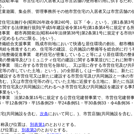
附設駐車場 市営住宅の入居者又は市営店舗の使用者の用に供するため
う。
児童遊園、集会所、管理事務所その他市営住宅の入居者又は市営店舗の
営住宅法施行令
(昭和26年政令第240号。以下「令」という。)
第1条第3
に関する法律施行規則
(平成5年建設省令第16号)
第1条第4号に規定する所
発事業 都市再開発法
(昭和44年法律第38号)
第2条第1号に規定する市街
が定めるものに限る。)
をいう。
整備総合支援事業 既成市街地において快適な居住環境の創出、都市機
供給を推進するため、住宅等の建設、公共施設の整備等を総合的に行う
街地整備促進事業 老朽住宅が密集していること等により居住環境の整
境の整備等及びコミュニティ住宅の建設に関する事業並びにこれに附帯
替事業 現に存する市営住宅を除却し、又は現に存する市営住宅及び共
宅等の存していた土地」という。)
の全部若しくは一部の区域に、新たに
に建設する市営住宅又は新たに建設する市営住宅及び共同施設と一体の
含む。)
又は市営住宅等の存していた土地に近接する土地に、新たに当該
市営住宅及び共同施設に代わるべき市営住宅及び共同施設を建設する事
事業をいう。
替事業 法第2条第15号に規定する公営住宅建替事業で、市営住宅建替
44・平12条例79・平15条例29・平24条例51・平30条例33・令4条例36
住宅
(共同施設を含む。
次条
において同じ。)
、市営店舗
(共同施設を含む
名称及び位置は、
別表第1
のとおりとする。
及び位置は、
別表第2
のとおりとする。