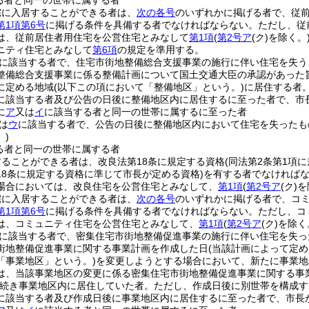
る者と同一の世帯に属する者
宅に入居することができる者は、
次の各号
のいずれかに掲げる者で、従
第1項第6号
に掲げる条件を具備する者でなければならない。
ただし、従
は、従前居住者用住宅を公営住宅とみなして
第1項
(
第2号ア
(ク)
を除く。
ニティ住宅とみなして
第6項
の規定を準用する。
に該当する者で、住宅市街地整備総合支援事業の施行に伴い住宅を失う
整備総合支援事業に係る整備計画について国土交通大臣の承認があった
に定める地域
(以下この項において「整備地区」という。)
に居住する者
に該当する者及び公告の日後に整備地区内に居住するに至った者で、市
に
ア
又は
イ
に該当する者と同一の世帯に属するに至った者
は
ウ
に該当する者で、公告の日後に整備地区内において住宅を失ったも
)
る者と同一の世帯に属する者
ることができる者は、改良法第18条に規定する資格
(同法第2条第1項
18条に規定する資格に準じて市長が定める資格)
を有する者でなければ
場合においては、改良住宅を公営住宅とみなして、
第1項
(
第2号ア
(ク)
を
宅に入居することができる者は、
次の各号
のいずれかに掲げる者で、コ
第1項第6号
に掲げる条件を具備する者でなければならない。
ただし、コ
は、コミュニティ住宅を公営住宅とみなして、
第1項
(
第2号ア
(ク)
を除く
に該当する者で、密集住宅市街地整備促進事業の施行に伴い住宅を失っ
街地整備促進事業に関する事業計画を作成した日
(当該計画によって定
「事業地区」という。)
を変更しようとする場合において、新たに事業地
は、当該事業地区の変更に係る密集住宅市街地整備促進事業に関する事
続き事業地区内に居住していた者。
ただし、作成日後に別世帯を構成す
に該当する者及び作成日後に事業地区内に居住するに至った者で、市長