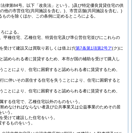
5年法律第84号。以下「改良法」という。)
及び特定優良賃貸住宅の供
の他の市営住宅
(共同施設を含む。)
、市営店舗
(共同施設を含む。)
るものを除くほか、この条例に定めるところによる。
ころによる。
、甲種住宅、乙種住宅、特賃住宅及び準公営住宅並びにこれらの
を受けて建設又は買取り若しくは借上げ
(
第7条第1項第2号ア
(ク)
に
と認められる者に賃貸するため、本市が国の補助を受けて購入し
うことにより、住宅に困窮すると認められる者に賃貸するため、
施行に伴いその居住する住宅を失うことにより、住宅に困窮すると
うことにより、住宅に困窮すると認められる者に賃貸するため、
属する住宅で、乙種住宅以外のものをいう。
努めなければならない者及び公共事業又は公益事業のためその居
をいう。
を受けて建設した住宅をいう。
置するものをいう。