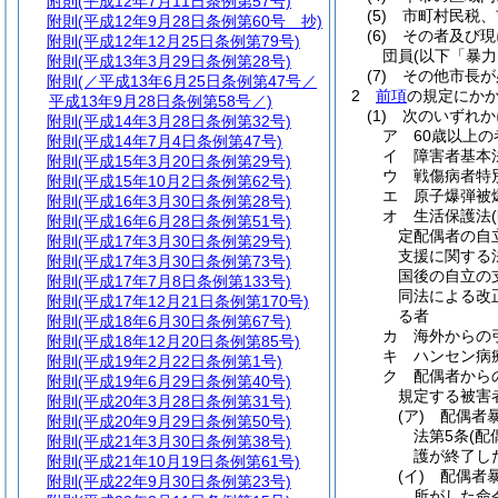
附則
(平成12年7月11日条例第57号)
(5)
市町村民税、
附則
(平成12年9月28日条例第60号 抄)
(6)
その者及び現
附則
(平成12年12月25日条例第79号)
団員
(以下「暴
附則
(平成13年3月29日条例第28号)
(7)
その他市長が
附則
(／平成13年6月25日条例第47号／
2
前項
の規定にか
平成13年9月28日条例第58号／)
(1)
次のいずれ
附則
(平成14年3月28日条例第32号)
ア
60歳以上の
附則
(平成14年7月4日条例第47号)
イ
障害者基本
附則
(平成15年3月20日条例第29号)
ウ
戦傷病者特
附則
(平成15年10月2日条例第62号)
エ
原子爆弾被
附則
(平成16年3月30日条例第28号)
オ
生活保護法
附則
(平成16年6月28日条例第51号)
定配偶者の自
附則
(平成17年3月30日条例第29号)
支援に関する
附則
(平成17年3月30日条例第73号)
国後の自立の
附則
(平成17年7月8日条例第133号)
同法による改
附則
(平成17年12月21日条例第170号)
る者
附則
(平成18年6月30日条例第67号)
カ
海外からの
附則
(平成18年12月20日条例第85号)
キ
ハンセン病
附則
(平成19年2月22日条例第1号)
ク
配偶者から
附則
(平成19年6月29日条例第40号)
規定する被害
附則
(平成20年3月28日条例第31号)
(ア)
配偶者
附則
(平成20年9月29日条例第50号)
法第5条
(配
附則
(平成21年3月30日条例第38号)
護が終了し
附則
(平成21年10月19日条例第61号)
(イ)
配偶者暴
附則
(平成22年9月30日条例第23号)
所がした命