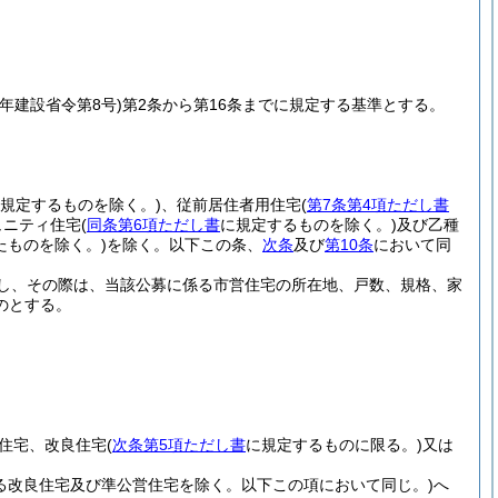
0年建設省令第8号)
第2条から第16条までに規定する基準とする。
規定するものを除く。)
、従前居住者用住宅
(
第7条第4項ただし書
ュニティ住宅
(
同条第6項ただし書
に規定するものを除く。)
及び乙種
ものを除く。)
を除く。以下この条、
次条
及び
第10条
において同
し、その際は、当該公募に係る市営住宅の所在地、戸数、規格、家
のとする。
営住宅、改良住宅
(
次条第5項ただし書
に規定するものに限る。)
又は
る改良住宅及び準公営住宅を除く。以下この項において同じ。)
へ