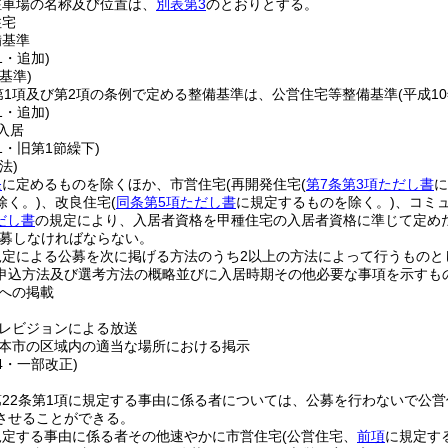
駐車場の名称及び位置は、
別表第3
のとおりとする。
住宅
備基準
1・追加)
基準)
第1項及び第2項の条例で定める整備基準は、公営住宅等整備基準
(平成1
1・追加)
入居
51・旧第1節繰下)
法)
条
に定めるものを除くほか、市営住宅
(再開発住宅
(
第7条第3項ただし書
に
除く。)
、改良住宅
(
同条第5項ただし書
に規定するものを除く。)
、コミ
だし書
の規定により、入居者資格を甲種住宅の入居者資格に準じて定めた
募しなければならない。
規定による公募を次に掲げる方法のうち2以上の方法によって行うものと
申込方法及び選考方法の概略並びに入居時期その他必要な事項を示すも
への掲載
レビジョンによる放送
本市の区域内の適当な場所における掲示
44・一部改正)
22条第1項に規定する事由に係る者については、公募を行わないで公
させることができる。
規定する事由に係る者その他速やかに市営住宅
(公営住宅、
前項
に規定す