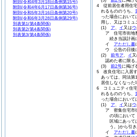
(3)
前2号
に掲げ
附則
(令和4年3月18日条例第15号)
4
従前居住者用住
附則
(令和4年6月17日条例第36号)
れるもののうち、
附則
(令和5年3月16日条例第20号)
った場合において
附則
(令和6年3月28日条例第29号)
用し、又はコミュ
別表第1
(第4条関係)
(1)
ア
、
イ
又は
ウ
別表第2
(第4条関係)
ア
住宅市街地
別表第3
(第4条関係)
続き当該計画
イ
アただし書
ウ
公告の日後
(2)
前号ア
、
イ
又
認めた者に限る。
(3)
前2号
に掲げ
5
改良住宅に入居す
あっては、同法第
居住しなくなった
6
コミュニティ住
れるもののうち、
った場合において
(1)
ア
、
イ
又は
ウ
ア
密集住宅市
の項において
区域にあって
う。)
から引き
イ
アただし書