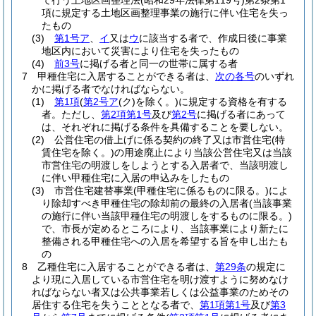
て行う土地区画整理法
(昭和29年法律第119号)
第2条第1
項に規定する土地区画整理事業の施行に伴い住宅を失っ
たもの
(3)
第1号ア
、
イ
又は
ウ
に該当する者で、作成日後に事業
地区内において災害により住宅を失ったもの
(4)
前3号
に掲げる者と同一の世帯に属する者
7
甲種住宅に入居することができる者は、
次の各号
のいずれ
かに掲げる者でなければならない。
(1)
第1項
(
第2号ア
(ク)
を除く。)
に規定する資格を有する
者。
ただし、
第2項第1号
及び
第2号
に掲げる者にあって
は、それぞれに掲げる条件を具備することを要しない。
(2)
公営住宅の借上げに係る契約の終了又は市営住宅
(特
賃住宅を除く。)
の用途廃止により当該公営住宅又は当該
市営住宅の明渡しをしようとする入居者で、当該明渡し
に伴い甲種住宅に入居の申込みをしたもの
(3)
市営住宅建替事業
(甲種住宅に係るものに限る。)
によ
り除却すべき甲種住宅の除却前の最終の入居者
(当該事業
の施行に伴い当該甲種住宅の明渡しをするものに限る。)
で、市長が定めるところにより、当該事業により新たに
整備される甲種住宅への入居を希望する旨を申し出たも
の
8
乙種住宅に入居することができる者は、
第29条
の規定に
より現に入居している市営住宅を明け渡すように努めなけ
ればならない者又は公共事業若しくは公益事業のためその
居住する住宅を失うこととなる者で、
第1項第1号
及び
第3