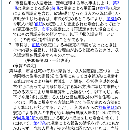
6
市営住宅の入居者は、定年退職する等の事由により、
第3
項
の規定による認定
(
前項
の規定による更正及び
次項
の規定
による再認定を含む。)
の基礎となった収入の状況に著しい
変動が生じた場合は、市長が定めるところにより、
第3項
の
令収入の額
(
前項
の規定により更正された場合にあってはそ
の更正後の額、
次項
の規定により再認定された場合にあっ
てはその再認定後の額とする。以下「収入認定額」とい
う。)
の再認定を申請することができる。
7
市長は、
前項
の規定による再認定の申請があったときは、
その内容を審査し、相当な理由があると認めるときは、収
入認定額を再認定するものとする。
(平30条例33・一部改正)
(家賃の決定)
第14条
市営住宅の毎月の家賃は、収入認定額に基づき、近
傍同種の住宅の家賃
(公営住宅にあっては令第3条に規定す
る算出方法により毎年度算出した額を、公営住宅以外の市
営住宅にあっては同条に規定する算出方法に準じて市長が
定める方法により毎年度算出した額をいう。以下同じ。)
以
下で令第2条に規定する方法
(公営住宅以外の市営住宅にあ
っては、同条に規定する方法に準じて市長が定める方法)
に
より算出した額とする。
ただし、入居者からの
前条第1項
の
規定による収入の申告がない場合
(当該入居者について市長
が
同条第2項
の規定による収入の把握をした場合を除く。)
において、
第47条
の規定による報告の請求を行ったにもか
かわらず、当該入居者がその請求に応じないときは、当該