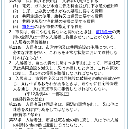
第20条
次に掲げる費用は、入居者の負担とする。
(1)
電気、ガス及び水道に係る料金並びに下水道の使用料
(2)
し尿、ごみ及び燃えがらの処理に要する費用
(3)
共同施設の使用、維持又は運営に要する費用
(4)
共同便所及び浄化槽の清掃に要する費用
(5)
前各号
のほか市長の指定する費用
2
市長は、特にやむを得ないと認めたときは、
前項各号
の費
用の全部又は一部を入居者に負担させないことができる。
(入居者の保管義務)
第21条
入居者は、市営住宅又は共同施設の使用について、
必要な注意を払い、これらを正常な状態において維持しな
ければならない。
2
入居者は、自己の責めに帰すべき事由によって、市営住宅
又は共同施設を滅失し、又はき損したときは、これを原状
に復し、又はその損害を賠償しなければならない。
3
入居者は、市営住宅又は共同施設に破損その他の事故が生
じ、又は生ずるおそれがあるときは、速やかに住宅等管理
人を通じ、又は直接市長に報告しなければならない。
(平12条例44・一部改正)
(迷惑行為の禁止)
第22条
入居者及び同居者は、周辺の環境を乱し、又は他に
迷惑を及ぼす行為をしてはならない。
(転貸等の禁止)
第23条
入居者は、市営住宅を他の者に貸し、又はその入居
の権利を他の者に譲渡してはならない。