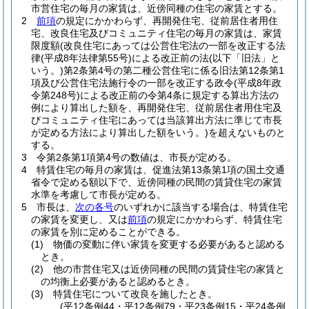
市営住宅の毎月の家賃は、近傍同種の住宅の家賃とする。
2
前項
の規定にかかわらず、再開発住宅、従前居住者用住
宅、改良住宅及びコミュニティ住宅の毎月の家賃は、家賃
限度額
(改良住宅にあっては公営住宅法の一部を改正する法
律
(平成8年法律第55号)
による改正前の法
(以下「旧法」と
いう。)
第2条第4号の第二種公営住宅に係る旧法第12条第1
項及び公営住宅法施行令の一部を改正する政令
(平成8年政
令第248号)
による改正前の令第4条に規定する算出方法の
例により算出した額を、再開発住宅、従前居住者用住宅及
びコミュニティ住宅にあっては当該算出方法に準じて市長
が定める方法により算出した額をいう。)
を超えないものと
する。
3
令第2条第1項第4号の数値は、市長が定める。
4
特賃住宅の毎月の家賃は、促進法第13条第1項の国土交通
省令で定める額以下で、近傍同種の民間の賃貸住宅の家賃
水準を考慮して市長が定める。
5
市長は、
次の各号
のいずれかに該当する場合は、特賃住宅
の家賃を変更し、又は
前項
の規定にかかわらず、特賃住宅
の家賃を別に定めることができる。
(1)
物価の変動に伴い家賃を変更する必要があると認める
とき。
(2)
他の市営住宅又は近傍同種の民間の賃貸住宅の家賃と
の均衡上必要があると認めるとき。
(3)
特賃住宅について改良を施したとき。
(平12条例44・平12条例79・平23条例15・平24条例