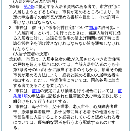
(入居の申込み及び許可)
第9条
第7条
に規定する入居者資格のある者で、市営住宅に
入居しようとするものは、市長が定めるところにより、所
定の申込書その他市長が定める書類を提出し、その許可を
受けなければならない。
2
市長は、借上げに係る公営住宅について
前項
の許可
(以下
「入居許可」という。)
を行ったときは、当該入居許可に係
る入居者に対し、当該公営住宅の借上げ期間の満了時に当
該公営住宅を明け渡さなければならない旨を通知しなけれ
ばならない。
(入居予定者の決定)
第10条
市長は、入居申込者の数が入居させるべき市営住宅
の戸数を超える場合においては、当該入居申込者のうち令
第7条各号のいずれかに該当する者のうちから、抽選その他
市長が定める方法により、必要と認める数の入居申込者を
抽出する。
ただし、特賃住宅においては、同条各号に該当
する者であることを要しない。
2
市長は、
前項
の規定により抽選を行う場合においては、
前
条第1項
の申込書に記載された世帯区分及び申込回数に応じ
組分けをして行うものとする。
3
市長は、母子世帯、父子世帯、老人世帯、心身障害者世
帯、原爆被爆者世帯、多子世帯に属する者その他速やかに
市営住宅に入居することを必要としていると認められる者
については、優先的な選考を行うよう配慮するものとす
る。