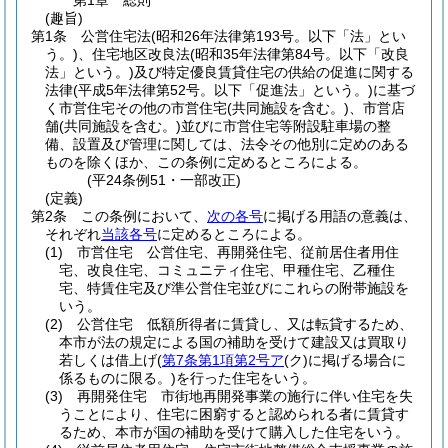
第1章
総則
(趣旨)
第1条
公営住宅法
(昭和26年法律第193号。以下「法」とい
う。)
、住宅地区改良法
(昭和35年法律第84号。以下「改良
法」という。)
及び特定優良賃貸住宅の供給の促進に関する
法律
(平成5年法律第52号。以下「促進法」という。)
に基づ
く市営住宅その他の市営住宅
(共同施設を含む。)
、市営店
舗
(共同施設を含む。)
並びに市営住宅等附設駐車場の整
備、設置及び管理に関しては、法令その他別に定めのある
ものを除くほか、この条例に定めるところによる。
(平24条例51・一部改正)
(定義)
第2条
この条例において、
次の各号
に掲げる用語の意義は、
それぞれ
当該各号
に定めるところによる。
(1)
市営住宅 公営住宅、再開発住宅、従前居住者用住
宅、改良住宅、コミュニティ住宅、甲種住宅、乙種住
宅、特賃住宅及び準公営住宅並びにこれらの附帯施設を
いう。
(2)
公営住宅 低額所得者に賃貸し、又は転貸するため、
本市が法の規定による国の補助を受けて建設又は買取り
若しくは借上げ
(
第7条第1項第2号ア
(ク)
に掲げる場合に
係るものに限る。)
を行った住宅をいう。
(3)
再開発住宅 市街地再開発事業の施行に伴い住宅を失
うことにより、住宅に困窮すると認められる者に賃貸す
るため、本市が国の補助を受けて購入した住宅をいう。