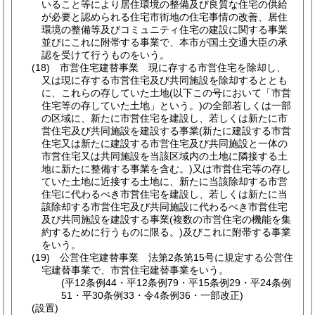
いること等により居住環境の整備及び良質な住宅の供給
が必要と認められる住宅市街地の住宅事情の改善、居住
環境の整備等及びコミュニティ住宅の建設に関する事業
並びにこれに附帯する事業で、本市が国土交通大臣の承
認を受けて行うものをいう。
(18)
市営住宅建替事業 現に存する市営住宅を除却し、
又は現に存する市営住宅及び共同施設を除却するととも
に、これらの存していた土地
(以下この号において「市営
住宅等の存していた土地」という。)
の全部若しくは一部
の区域に、新たに市営住宅を建設し、若しくは新たに市
営住宅及び共同施設を建設する事業
(新たに建設する市営
住宅又は新たに建設する市営住宅及び共同施設と一体の
市営住宅又は共同施設を当該区域内の土地に隣接する土
地に新たに整備する事業を含む。)
又は市営住宅等の存し
ていた土地に近接する土地に、新たに当該除却する市営
住宅に代わるべき市営住宅を建設し、若しくは新たに当
該除却する市営住宅及び共同施設に代わるべき市営住宅
及び共同施設を建設する事業
(複数の市営住宅の機能を集
約するために行うものに限る。)
及びこれに附帯する事業
をいう。
(19)
公営住宅建替事業 法第2条第15号に規定する公営住
宅建替事業で、市営住宅建替事業をいう。
(平12条例44・平12条例79・平15条例29・平24条例
51・平30条例33・令4条例36・一部改正)
(設置)