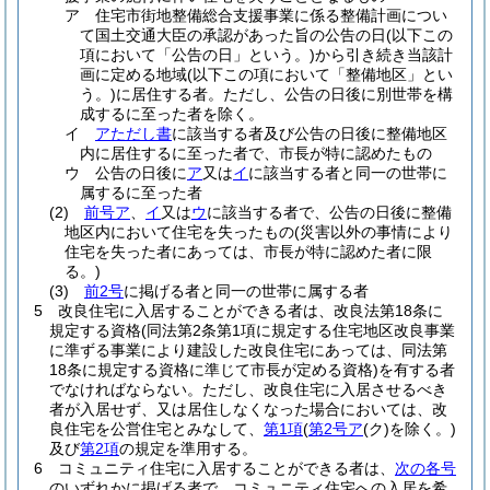
ア
住宅市街地整備総合支援事業に係る整備計画につい
て国土交通大臣の承認があった旨の公告の日
(以下この
項において「公告の日」という。)
から引き続き当該計
画に定める地域
(以下この項において「整備地区」とい
う。)
に居住する者。
ただし、公告の日後に別世帯を構
成するに至った者を除く。
イ
アただし書
に該当する者及び公告の日後に整備地区
内に居住するに至った者で、市長が特に認めたもの
ウ
公告の日後に
ア
又は
イ
に該当する者と同一の世帯に
属するに至った者
(2)
前号ア
、
イ
又は
ウ
に該当する者で、公告の日後に整備
地区内において住宅を失ったもの
(災害以外の事情により
住宅を失った者にあっては、市長が特に認めた者に限
る。)
(3)
前2号
に掲げる者と同一の世帯に属する者
5
改良住宅に入居することができる者は、改良法第18条に
規定する資格
(同法第2条第1項に規定する住宅地区改良事業
に準ずる事業により建設した改良住宅にあっては、同法第
18条に規定する資格に準じて市長が定める資格)
を有する者
でなければならない。
ただし、改良住宅に入居させるべき
者が入居せず、又は居住しなくなった場合においては、改
良住宅を公営住宅とみなして、
第1項
(
第2号ア
(ク)
を除く。)
及び
第2項
の規定を準用する。
6
コミュニティ住宅に入居することができる者は、
次の各号
のいずれかに掲げる者で、コミュニティ住宅への入居を希