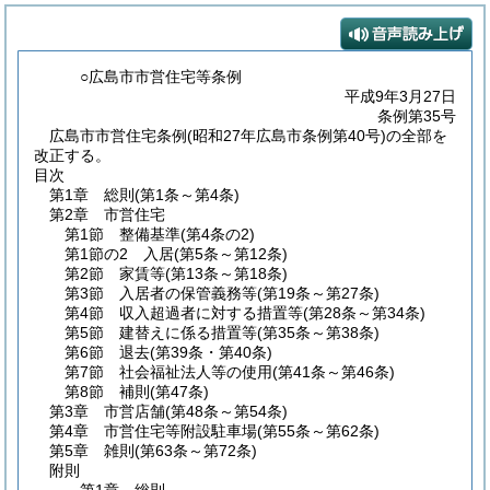
○広島市市営住宅等条例
平成9年3月27日
条例第35号
広島市市営住宅条例(昭和27年広島市条例第40号)の全部を
改正する。
目次
第1章
総則
(第1条～第4条)
第2章
市営住宅
第1節
整備基準
(第4条の2)
第1節の2
入居
(第5条～第12条)
第2節
家賃等
(第13条～第18条)
第3節
入居者の保管義務等
(第19条～第27条)
第4節
収入超過者に対する措置等
(第28条～第34条)
第5節
建替えに係る措置等
(第35条～第38条)
第6節
退去
(第39条・第40条)
第7節
社会福祉法人等の使用
(第41条～第46条)
第8節
補則
(第47条)
第3章
市営店舗
(第48条～第54条)
第4章
市営住宅等附設駐車場
(第55条～第62条)
第5章
雑則
(第63条～第72条)
附則