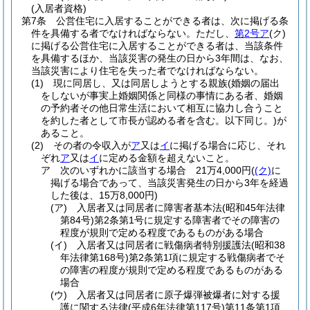
(入居者資格)
第7条
公営住宅に入居することができる者は、次に掲げる条
件を具備する者でなければならない。
ただし、
第2号ア
(ク)
に掲げる公営住宅に入居することができる者は、当該条件
を具備するほか、当該災害の発生の日から3年間は、なお、
当該災害により住宅を失った者でなければならない。
(1)
現に同居し、又は同居しようとする親族
(婚姻の届出
をしないが事実上婚姻関係と同様の事情にある者、婚姻
の予約者その他日常生活において相互に協力し合うこと
を約した者として市長が認める者を含む。以下同じ。)
が
あること。
(2)
その者の令収入が
ア
又は
イ
に掲げる場合に応じ、それ
ぞれ
ア
又は
イ
に定める金額を超えないこと。
ア
次のいずれかに該当する場合 21万4,000円
(
(ク)
に
掲げる場合であって、当該災害発生の日から3年を経過
した後は、15万8,000円)
(ア)
入居者又は同居者に障害者基本法
(昭和45年法律
第84号)
第2条第1号に規定する障害者でその障害の
程度が規則で定める程度であるものがある場合
(イ)
入居者又は同居者に戦傷病者特別援護法
(昭和38
年法律第168号)
第2条第1項に規定する戦傷病者でそ
の障害の程度が規則で定める程度であるものがある
場合
(ウ)
入居者又は同居者に原子爆弾被爆者に対する援
護に関する法律
(平成6年法律第117号)
第11条第1項