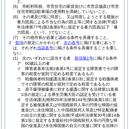
と。
(5)
市町村民税、市営住宅の家賃並びに市営店舗及び市営
住宅等附設駐車場の使用料を滞納していないこと。
(6)
その者及び現に同居し、又は同居しようとする親族が
暴力団員による不当な行為の防止等に関する法律
(平成3
年法律第77号)
第2条第6号に規定する暴力団員
(以下「暴
力団員」という。)
でないこと。
(7)
その他市長が必要と認める条件を具備すること。
2
前項
の規定にかかわらず、
次の各号
に掲げる者にあって
は、それぞれ
当該各号
に掲げる条件を具備することを要し
ない。
(1)
次のいずれかに該当する者
前項第1号
に掲げる条件
ア
60歳以上の者
イ
障害者基本法第2条第1号に規定する障害者でその障
害の程度が規則で定める程度であるもの
ウ
戦傷病者特別援護法第2条第1項に規定する戦傷病者
でその障害の程度が規則で定める程度であるもの
エ
原子爆弾被爆者に対する援護に関する法律第11条第
1項の規定による厚生労働大臣の認定を受けている者
オ
生活保護法
(昭和25年法律第144号)
第6条第1項に規
定する被保護者又は中国残留邦人等の円滑な帰国の促
進並びに永住帰国した中国残留邦人等及び特定配偶者
の自立の支援に関する法律
(平成6年法律第30号)
第14条
第1項に規定する支援給付
(中国残留邦人等の円滑な帰
国の促進及び永住帰国後の自立の支援に関する法律の