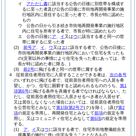
イ
アただし書
に該当する公告の日後に別世帯を構成す
るに至った者及び公告の日後に市街地再開発事業の施
行地区内に居住するに至った者で、市長が特に認めた
もの
ウ
公告の日から引き続き市街地再開発事業の施行地区
内に住宅を所有する者で、市長が特に認めたもの
エ
公告の日後に
ア
、
イ
又は
ウ
に該当する者と同一の世
帯に属するに至った者
(2)
前号ア
、
イ
、
ウ
又は
エ
に該当する者で、公告の日後に
市街地再開発事業の施行地区内において住宅を失ったも
の
(災害以外の事情により住宅を失った者にあっては、市
長が特に認めた者に限る。)
(3)
前2号
に掲げる者と同一の世帯に属する者
4
従前居住者用住宅に入居することができる者は、
次の各号
のいずれかに掲げる者で、従前居住者用住宅への入居を希
望し、かつ、住宅に困窮すると認められるもののうち、
第1
項第6号
に掲げる条件を具備する者でなければならない。
た
だし、従前居住者用住宅に入居させるべき者が入居せず、
又は居住しなくなった場合においては、従前居住者用住宅
を公営住宅とみなして
第1項
(
第2号ア
(ク)
を除く。)
及び
第2
項
の規定を準用し、再開発住宅とみなして
前項
の規定を準
用し、又はコミュニティ住宅とみなして
第6項
の規定を準用
する。
(1)
ア
、
イ
又は
ウ
に該当する者で、住宅市街地整備総合支
援事業の施行に伴い住宅を失うこととなるもの