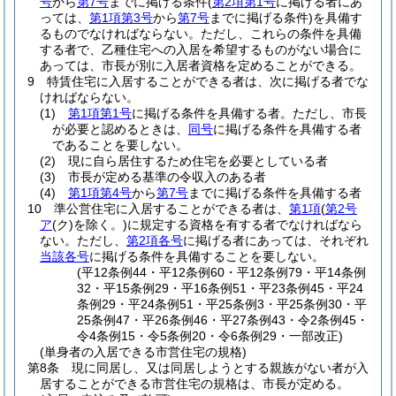
号
から
第7号
までに掲げる条件
(
第2項第1号
に掲げる者にあ
っては、
第1項第3号
から
第7号
までに掲げる条件)
を具備す
るものでなければならない。
ただし、これらの条件を具備
する者で、乙種住宅への入居を希望するものがない場合に
あっては、市長が別に入居者資格を定めることができる。
9
特賃住宅に入居することができる者は、次に掲げる者でな
ければならない。
(1)
第1項第1号
に掲げる条件を具備する者。
ただし、市長
が必要と認めるときは、
同号
に掲げる条件を具備する者
であることを要しない。
(2)
現に自ら居住するため住宅を必要としている者
(3)
市長が定める基準の令収入のある者
(4)
第1項第4号
から
第7号
までに掲げる条件を具備する者
10
準公営住宅に入居することができる者は、
第1項
(
第2号
ア
(ク)
を除く。)
に規定する資格を有する者でなければなら
ない。
ただし、
第2項各号
に掲げる者にあっては、それぞれ
当該各号
に掲げる条件を具備することを要しない。
(平12条例44・平12条例60・平12条例79・平14条例
32・平15条例29・平16条例51・平23条例45・平24
条例29・平24条例51・平25条例3・平25条例30・平
25条例47・平26条例46・平27条例43・令2条例45・
令4条例15・令5条例20・令6条例29・一部改正)
(単身者の入居できる市営住宅の規格)
第8条
現に同居し、又は同居しようとする親族がない者が入
居することができる市営住宅の規格は、市長が定める。