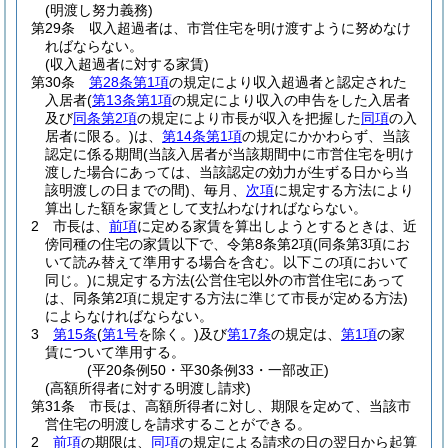
(明渡し努力義務)
第29条
収入超過者は、市営住宅を明け渡すように努めなけ
ればならない。
(収入超過者に対する家賃)
第30条
第28条第1項
の規定により収入超過者と認定された
入居者
(
第13条第1項
の規定により収入の申告をした入居者
及び
同条第2項
の規定により市長が収入を把握した
同項
の入
居者に限る。)
は、
第14条第1項
の規定にかかわらず、当該
認定に係る期間
(当該入居者が当該期間中に市営住宅を明け
渡した場合にあっては、当該認定の効力が生ずる日から当
該明渡しの日までの間)
、毎月、
次項
に規定する方法により
算出した額を家賃として支払わなければならない。
2
市長は、
前項
に定める家賃を算出しようとするときは、近
傍同種の住宅の家賃以下で、令第8条第2項
(同条第3項にお
いて読み替えて準用する場合を含む。以下この項において
同じ。)
に規定する方法
(公営住宅以外の市営住宅にあって
は、同条第2項に規定する方法に準じて市長が定める方法)
によらなければならない。
3
第15条
(
第1号
を除く。)
及び
第17条
の規定は、
第1項
の家
賃について準用する。
(平20条例50・平30条例33・一部改正)
(高額所得者に対する明渡し請求)
第31条
市長は、高額所得者に対し、期限を定めて、当該市
営住宅の明渡しを請求することができる。
2
前項
の期限は、
同項
の規定による請求の日の翌日から起算