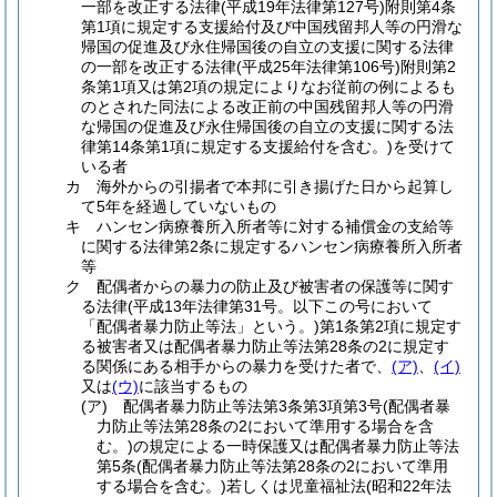
一部を改正する法律
(平成19年法律第127号)
附則第4条
第1項に規定する支援給付及び中国残留邦人等の円滑な
帰国の促進及び永住帰国後の自立の支援に関する法律
の一部を改正する法律
(平成25年法律第106号)
附則第2
条第1項又は第2項の規定によりなお従前の例によるも
のとされた同法による改正前の中国残留邦人等の円滑
な帰国の促進及び永住帰国後の自立の支援に関する法
律第14条第1項に規定する支援給付を含む。)
を受けて
いる者
カ
海外からの引揚者で本邦に引き揚げた日から起算し
て5年を経過していないもの
キ
ハンセン病療養所入所者等に対する補償金の支給等
に関する法律第2条に規定するハンセン病療養所入所者
等
ク
配偶者からの暴力の防止及び被害者の保護等に関す
る法律
(平成13年法律第31号。以下この号において
「配偶者暴力防止等法」という。)
第1条第2項に規定す
る被害者又は配偶者暴力防止等法第28条の2に規定す
る関係にある相手からの暴力を受けた者で、
(ア)
、
(イ)
又は
(ウ)
に該当するもの
(ア)
配偶者暴力防止等法第3条第3項第3号
(配偶者暴
力防止等法第28条の2において準用する場合を含
む。)
の規定による一時保護又は配偶者暴力防止等法
第5条
(配偶者暴力防止等法第28条の2において準用
する場合を含む。)
若しくは児童福祉法
(昭和22年法