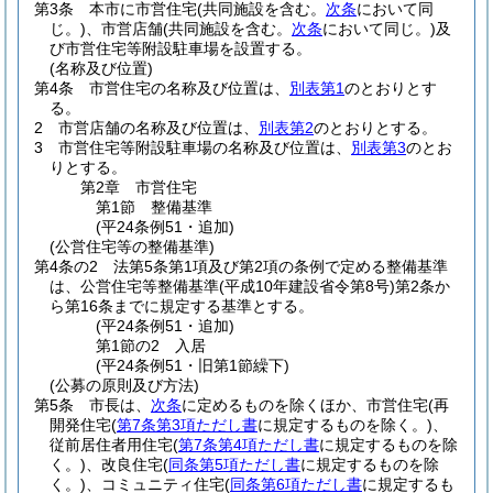
第3条
本市に市営住宅
(共同施設を含む。
次条
において同
じ。)
、市営店舗
(共同施設を含む。
次条
において同じ。)
及
び市営住宅等附設駐車場を設置する。
(名称及び位置)
第4条
市営住宅の名称及び位置は、
別表第1
のとおりとす
る。
2
市営店舗の名称及び位置は、
別表第2
のとおりとする。
3
市営住宅等附設駐車場の名称及び位置は、
別表第3
のとお
りとする。
第2章
市営住宅
第1節
整備基準
(平24条例51・追加)
(公営住宅等の整備基準)
第4条の2
法第5条第1項及び第2項の条例で定める整備基準
は、公営住宅等整備基準
(平成10年建設省令第8号)
第2条か
ら第16条までに規定する基準とする。
(平24条例51・追加)
第1節の2
入居
(平24条例51・旧第1節繰下)
(公募の原則及び方法)
第5条
市長は、
次条
に定めるものを除くほか、市営住宅
(再
開発住宅
(
第7条第3項ただし書
に規定するものを除く。)
、
従前居住者用住宅
(
第7条第4項ただし書
に規定するものを除
く。)
、改良住宅
(
同条第5項ただし書
に規定するものを除
く。)
、コミュニティ住宅
(
同条第6項ただし書
に規定するも