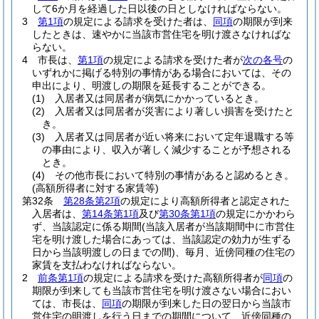
して6か月を経過した日以後の日としなければならない。
3
第1項
の規定による請求を受けた者は、
同項
の期限が到来
したときは、速やかに当該市営住宅を明け渡さなければな
らない。
4
市長は、
第1項
の規定による請求を受けた者が
次の各号
の
いずれかに掲げる特別の事情がある場合においては、その
申出により、明渡しの期限を延長することができる。
(1)
入居者又は同居者が病気にかかっているとき。
(2)
入居者又は同居者が災害により著しい損害を受けたと
き。
(3)
入居者又は同居者が近い将来において定年退職する等
の事由により、収入が著しく減少することが予想される
とき。
(4)
その他市長において特別の事情があると認めるとき。
(高額所得者に対する家賃等)
第32条
第28条第2項
の規定により高額所得者と認定された
入居者は、
第14条第1項
及び
第30条第1項
の規定にかかわら
ず、当該認定に係る期間
(当該入居者が当該期間中に市営住
宅を明け渡した場合にあっては、当該認定の効力が生ずる
日から当該明渡しの日までの間)
、毎月、近傍同種の住宅の
家賃を支払わなければならない。
2
前条第1項
の規定による請求を受けた高額所得者が
同項
の
期限が到来しても当該市営住宅を明け渡さない場合におい
ては、市長は、
同項
の期限が到来した日の翌日から当該市
営住宅の明渡しを行う日までの期間について、近傍同種の