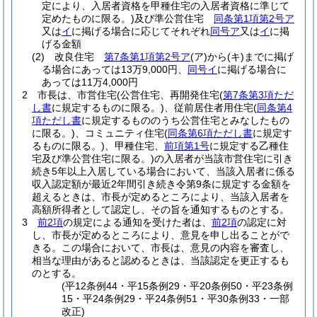
定により、入居者資格を甲種住宅の入居者資格に準じて
定めたものに限る。)
及び準公営住宅
同条第1項第2号ア
又は
イ
に掲げる場合に応じてそれぞれ
同号ア
又は
イ
に掲
げる金額
(2)
改良住宅
第7条第1項第2号ア
(ア)
から
(キ)
までに掲げ
る場合にあっては13万9,000円、
同号イ
に掲げる場合に
あっては11万4,000円
2
市長は、市営住宅
(公営住宅、再開発住宅
(
第7条第3項ただ
し書
に規定するものに限る。)
、従前居住者用住宅
(
同条第4
項ただし書
に規定するもののうち公営住宅とみなしたもの
に限る。)
、コミュニティ住宅
(
同条第6項ただし書
に規定す
るものに限る。)
、甲種住宅、
前項第1号
に規定する乙種住
宅及び準公営住宅に限る。)
の入居者が当該市営住宅に引き
続き5年以上入居している場合において、当該入居者に係る
収入認定額が最近2年間引き続き令第9条に規定する金額を
超えるときは、市長が定めるところにより、当該入居者を
高額所得者として認定し、その旨を通知するものとする。
3
前2項
の規定による通知を受けた者は、
前2項
の認定に対
し、市長が定めるところにより、意見を申し出ることがで
きる。
この場合において、市長は、意見の内容を審査し、
相当な理由があると認めるときは、当該認定を更正するも
のとする。
(平12条例44・平15条例29・平20条例50・平23条例
15・平24条例29・平24条例51・平30条例33・一部
改正)