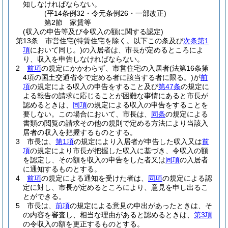
知しなければならない。
(平14条例32・令元条例26・一部改正)
第2節
家賃等
(収入の申告等及び令収入の額に関する認定)
第13条
市営住宅
(特賃住宅を除く。以下この条及び
次条第1
項
において同じ。)
の入居者は、市長が定めるところによ
り、収入を申告しなければならない。
2
前項
の規定にかかわらず、市営住宅の入居者
(法第16条第
4項の国土交通省令で定める者に該当する者に限る。)
が
前
項
の規定による収入の申告をすること及び
第47条
の規定に
よる報告の請求に応じることが困難な事情にあると市長が
認めるときは、
同項
の規定による収入の申告をすることを
要しない。
この場合において、市長は、
同条
の規定による
書類の閲覧の請求その他の規則で定める方法により当該入
居者の収入を把握するものとする。
3
市長は、
第1項
の規定により入居者が申告した収入又は
前
項
の規定により市長が把握した収入に基づき、令収入の額
を認定し、その額を収入の申告をした者又は
同項
の入居者
に通知するものとする。
4
前項
の規定による通知を受けた者は、
同項
の規定による認
定に対し、市長が定めるところにより、意見を申し出るこ
とができる。
5
市長は、
前項
の規定による意見の申出があったときは、そ
の内容を審査し、相当な理由があると認めるときは、
第3項
の令収入の額を更正するものとする。