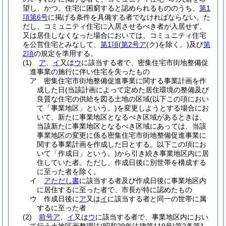
望し、かつ、住宅に困窮すると認められるもののうち、
第1
項第6号
に掲げる条件を具備する者でなければならない。
た
だし、コミュニティ住宅に入居させるべき者が入居せず、
又は居住しなくなった場合においては、コミュニティ住宅
を公営住宅とみなして、
第1項
(
第2号ア
(ク)
を除く。)
及び
第
2項
の規定を準用する。
(1)
ア
、
イ
又は
ウ
に該当する者で、密集住宅市街地整備促
進事業の施行に伴い住宅を失ったもの
ア
密集住宅市街地整備促進事業に関する事業計画を作
成した日
(当該計画によって定めた居住環境の整備及び
良質な住宅の供給を図る土地の区域
(以下この項におい
て「事業地区」という。)
を変更しようとする場合にお
いて、新たに事業地区となるべき区域があるときは、
当該新たに事業地区となるべき区域にあっては、当該
事業地区の変更に係る密集住宅市街地整備促進事業に
関する事業計画を作成した日とする。以下この項にお
いて「作成日」という。)
から引き続き事業地区内に居
住していた者。
ただし、作成日後に別世帯を構成する
に至った者を除く。
イ
アただし書
に該当する者及び作成日後に事業地区内
に居住するに至った者で、市長が特に認めたもの
ウ
作成日後に
ア
又は
イ
に該当する者と同一の世帯に属
するに至った者
(2)
前号ア
、
イ
又は
ウ
に該当する者で、事業地区内におい