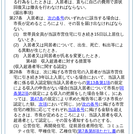
る行為をしたときは、入居者は、直ちに自己の費用で原状
回復又は撤去を行わなければならない。
(届出事項)
第27条
入居者は、
次の各号
のいずれかに該当する場合は、
市長が定めるところにより、その旨を届け出なければなら
ない。
(1)
世帯員全員が当該市営住宅に引き続き15日以上居住し
ないとき。
(2)
入居者又は同居者について、出生、死亡、転出等によ
る異動が生じたとき。
(3)
入居者又は同居者が氏名を変更したとき。
第4節
収入超過者に対する措置等
(収入超過者等に関する認定)
第28条
市長は、次に掲げる市営住宅の入居者が当該市営住
宅に引き続き3年以上入居している場合において、当該入居
者に係る収入認定額
(当該入居者からの
第13条第1項
の規定
による収入の申告がない場合
(当該入居者について市長が
同
条第2項
の規定による収入の把握をした場合を除く。)
にあ
っては、
第47条
の規定により求めた報告等に基づき市長が
認定した額。
次項
において同じ。)
が
次の各号
に掲げる市営
住宅の種別に応じてそれぞれ
当該各号
に掲げる金額を超え
るときは、市長が定めるところにより、当該入居者を収入
超過者として認定し、その旨を通知するものとする。
(1)
公営住宅、再開発住宅、従前居住者用住宅、コミュニ
ティ住宅、甲種住宅、乙種住宅
(
第7条第8項ただし書
の規