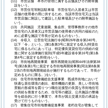
(11)
市営店舗 本市の管理に属する店舗及びその附帯施
設をいう。
(12)
市営住宅等附設駐車場 市営住宅の入居者又は市営
店舗の使用者の用に供するため、当該市営住宅又は当該
市営店舗に附設して建設した駐車場及びその附帯施設を
いう。
(13)
共同施設 児童遊園、集会所、管理事務所その他市
営住宅の入居者又は市営店舗の使用者の共同の福祉のた
めに必要な施設で市長が定めるものをいう。
(14)
令収入 公営住宅法施行令
(昭和26年政令第240号。
以下「令」という。)
第1条第3号に規定する収入
(特賃住
宅に係るものにあっては、特定優良賃貸住宅の供給の促
進に関する法律施行規則
(平成5年建設省令第16号)
第1条
第4号に規定する所得)
をいう。
(15)
市街地再開発事業 都市再開発法
(昭和44年法律第38
号)
第2条第1号に規定する市街地再開発事業
(同法第8条第
1項の市街地再開発組合が施行するものであって、市長が
定めるものに限る。)
をいう。
(16)
住宅市街地整備総合支援事業 既成市街地において
快適な居住環境の創出、都市機能の更新、美しい市街地
景観の形成等を図りつつ職住近接型の良質な市街地住宅
の供給を推進するため、住宅等の建設、公共施設の整備
等を総合的に行う事業で、本市が国土交通大臣の承認を
受けて行うものをいう。
(17)
密集住宅市街地整備促進事業 老朽住宅が密集して