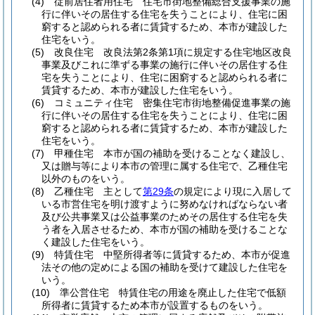
(4)
従前居住者用住宅 住宅市街地整備総合支援事業の施
行に伴いその居住する住宅を失うことにより、住宅に困
窮すると認められる者に賃貸するため、本市が建設した
住宅をいう。
(5)
改良住宅 改良法第2条第1項に規定する住宅地区改良
事業及びこれに準ずる事業の施行に伴いその居住する住
宅を失うことにより、住宅に困窮すると認められる者に
賃貸するため、本市が建設した住宅をいう。
(6)
コミュニティ住宅 密集住宅市街地整備促進事業の施
行に伴いその居住する住宅を失うことにより、住宅に困
窮すると認められる者に賃貸するため、本市が建設した
住宅をいう。
(7)
甲種住宅 本市が国の補助を受けることなく建設し、
又は贈与等により本市の管理に属する住宅で、乙種住宅
以外のものをいう。
(8)
乙種住宅 主として
第29条
の規定により現に入居して
いる市営住宅を明け渡すように努めなければならない者
及び公共事業又は公益事業のためその居住する住宅を失
う者を入居させるため、本市が国の補助を受けることな
く建設した住宅をいう。
(9)
特賃住宅 中堅所得者等に賃貸するため、本市が促進
法その他の定めによる国の補助を受けて建設した住宅を
いう。
(10)
準公営住宅 特賃住宅の用途を廃止した住宅で低額
所得者に賃貸するため本市が設置するものをいう。