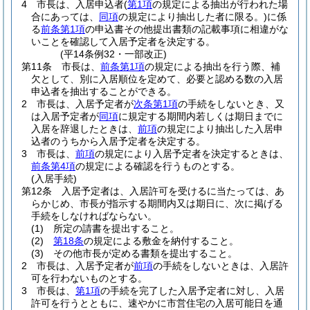
4
市長は、入居申込者
(
第1項
の規定による抽出が行われた場
合にあっては、
同項
の規定により抽出した者に限る。)
に係
る
前条第1項
の申込書その他提出書類の記載事項に相違がな
いことを確認して入居予定者を決定する。
(平14条例32・一部改正)
第11条
市長は、
前条第1項
の規定による抽出を行う際、補
欠として、別に入居順位を定めて、必要と認める数の入居
申込者を抽出することができる。
2
市長は、入居予定者が
次条第1項
の手続をしないとき、又
は入居予定者が
同項
に規定する期間内若しくは期日までに
入居を辞退したときは、
前項
の規定により抽出した入居申
込者のうちから入居予定者を決定する。
3
市長は、
前項
の規定により入居予定者を決定するときは、
前条第4項
の規定による確認を行うものとする。
(入居手続)
第12条
入居予定者は、入居許可を受けるに当たっては、あ
らかじめ、市長が指示する期間内又は期日に、次に掲げる
手続をしなければならない。
(1)
所定の請書を提出すること。
(2)
第18条
の規定による敷金を納付すること。
(3)
その他市長が定める書類を提出すること。
2
市長は、入居予定者が
前項
の手続をしないときは、入居許
可を行わないものとする。
3
市長は、
第1項
の手続を完了した入居予定者に対し、入居
許可を行うとともに、速やかに市営住宅の入居可能日を通