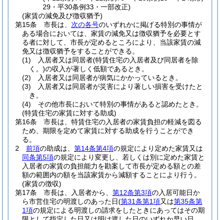
29・平30条例33・一部改正)
(家賃の減免及び徴収猶予)
第15条
市長は、
次の各号
のいずれかに掲げる特別の事情が
ある場合においては、家賃の減免又は徴収猶予を必要とす
る者に対して、市長が定めるところにより、当該家賃の減
免又は徴収猶予をすることができる。
(1)
入居者又は同居者
(特賃住宅の入居者及び同居者を除
く。)
の収入が著しく低額であるとき。
(2)
入居者又は同居者が病気にかかっているとき。
(3)
入居者又は同居者が災害により著しい損害を受けたと
き。
(4)
その他市長において特別の事情があると認めたとき。
(特賃住宅の家賃に対する助成)
第16条
市長は、特賃住宅の入居者の家賃負担の軽減を図る
ため、期限を定めて家賃に対する助成を行うことができ
る。
2
前項
の助成は、
第14条第4項
の規定により定めた家賃又は
同条第5項
の規定により変更し、若しくは別に定めた家賃と
入居者の家賃の負担能力を勘案して市長が定める額との差
額の範囲内の額を当該家賃から減額することにより行う。
(家賃の徴収)
第17条
市長は、入居者から、
第12条第3項
の入居可能日か
ら市営住宅の明渡しのあった日
(
第31条第1項
又は
第35条第
1項
の規定による明渡しの請求をしたときにあってはその期
限として指定した日又は明け渡した日のいずれか早い日、