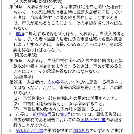
(入居の権利の承継の承認)
第24条
入居者が死亡し、又は市営住宅を立ち退いた場合に
おいて、その死亡時又は退去時に当該入居者と同居してい
た者は、当該市営住宅に引き続き居住しようとするとき
は、市長が定めるところにより、その承認を得なければな
らない。
2
前項
に規定する場合を除くほか、入居者は、当該入居者と
同居している者へ当該入居者に係る市営住宅の名義を変更
しようとするときは、市長が定めるところにより、その承
認を得なければならない。
(同居の承認)
第25条
入居者は、当該市営住宅への入居の際に同居した親
族以外の者を同居させようとするときは、市長が定めると
ころにより、その承認を得なければならない。
(承認事項)
第26条
入居者は、
次の各号
のいずれかに該当する行為をし
てはならない。
ただし、市長の承認を得たときは、この限
りでない。
(1)
市営住宅の一部を住宅以外の用途に併用すること。
(2)
市営住宅を模様替えし、又は増築すること。
(3)
市営住宅の敷地内に工作物を設置すること。
2
市長は、
前項第2号
及び
第3号
については、原状回復又は
撤去が容易である場合においてのみ
同項ただし書
の承認を
行うことができる。
3
第1項ただし書
の承認を得ずに
同項各号
のいずれかに掲げ