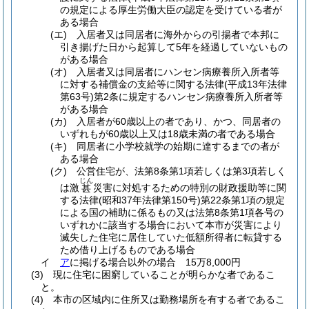
の規定による厚生労働大臣の認定を受けている者が
ある場合
(エ)
入居者又は同居者に海外からの引揚者で本邦に
引き揚げた日から起算して5年を経過していないもの
がある場合
(オ)
入居者又は同居者にハンセン病療養所入所者等
に対する補償金の支給等に関する法律
(平成13年法律
第63号)
第2条に規定するハンセン病療養所入所者等
がある場合
(カ)
入居者が60歳以上の者であり、かつ、同居者の
いずれもが60歳以上又は18歳未満の者である場合
(キ)
同居者に小学校就学の始期に達するまでの者が
ある場合
(ク)
公営住宅が、法第8条第1項若しくは第3項若しく
じん
は激
災害に対処するための特別の財政援助等に関
甚
する法律
(昭和37年法律第150号)
第22条第1項の規定
による国の補助に係るもの又は法第8条第1項各号の
いずれかに該当する場合において本市が災害により
滅失した住宅に居住していた低額所得者に転貸する
ため借り上げるものである場合
イ
ア
に掲げる場合以外の場合 15万8,000円
(3)
現に住宅に困窮していることが明らかな者であるこ
と。
(4)
本市の区域内に住所又は勤務場所を有する者であるこ