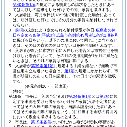
第40条第1項
の規定による明渡しの請求をしたときにあっ
ては明渡しの請求をした日)
までの間、家賃を徴収する。
2
入居者は、毎月末日
(月の中途で明け渡した場合にあって
は、明け渡した日)
までにその月分の家賃を納付しなければ
ならない。
3
前項
の規定により定められる納付期限が休日
(
広島市の休
日を定める条例
(平成3年広島市条例第49号)
第1条第1項各号
に掲げる日をいう。以下この項において同じ。)
に当たると
きは、その日の直後の休日でない日を納付期限とみなす。
4
入居者が新たに市営住宅に入居した場合又は市営住宅を明
け渡した場合において、その月の使用期間が1か月に満たな
いときは、その月の家賃は日割計算による。
5
入居者が
第39条第1項
に規定する手続を経ないで無断で市
営住宅を立ち退いた場合は、
第1項
の規定にかかわらず、市
長が明渡しのあった日を認定し、その日までの家賃を徴収
する。
(令元条例26・一部改正)
(敷金)
第18条
市長は、入居予定者及び
第24条第1項
又は
第2項
に規
定する承認を受けた者から3か月分の家賃
(入居予定者にあ
ってはその入居の際の家賃を、当該承認を受けた者にあっ
てはその承認の際の家賃をいう。)
に相当する金額の範囲内
において敷金を徴収するものとする。
2
市長は、
第15条各号
のいずれかに掲げる特別の事情があ