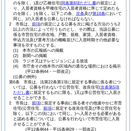
のを除く。)
及び乙種住宅
(
同条第8項ただし書
の規定によ
り、入居者資格を甲種住宅の入居者資格に準じて定めたも
のを除く。)
を除く。以下この条、
次条
及び
第10条
において
同じ。)
の入居者を公募しなければならない。
2
市長は、
前項
の規定による公募を次に掲げる方法のうち2
以上の方法によって行うものとし、その際は、当該公募に
係る市営住宅の所在地、戸数、規格、家賃、入居者資格、
申込方法及び選考方法の概略並びに入居時期その他必要な
事項を示すものとする。
(1)
本市の広報紙への掲載
(2)
新聞への掲載
(3)
ラジオ又はテレビジョンによる放送
(4)
市庁舎その他本市の区域内の適当な場所における掲示
(平12条例44・一部改正)
(公募の例外)
第6条
市長は、法第22条第1項に規定する事由に係る者につ
いては、公募を行わないで公営住宅、改良住宅
(
次条第5項
ただし書
に規定するものに限る。)
又は準公営住宅に入居さ
せることができる。
2
市長は、
前項
に規定する事由に係る者その他速やかに市営
住宅
(公営住宅、
前項
に規定する改良住宅及び準公営住宅を
除く。以下この項において同じ。)
へ入居させる必要がある
と認める者については、公募を行わないで市営住宅に入居
させることができる。
(平12条例44・平15条例29・一部改正)