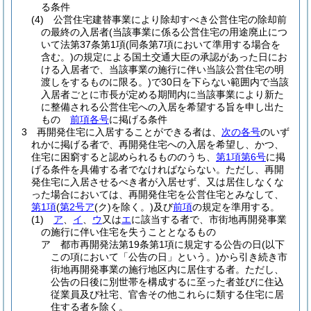
る条件
(4)
公営住宅建替事業により除却すべき公営住宅の除却前
の最終の入居者
(当該事業に係る公営住宅の用途廃止につ
いて法第37条第1項
(同条第7項において準用する場合を
含む。)
の規定による国土交通大臣の承認があった日にお
ける入居者で、当該事業の施行に伴い当該公営住宅の明
渡しをするものに限る。)
で30日を下らない範囲内で当該
入居者ごとに市長が定める期間内に当該事業により新た
に整備される公営住宅への入居を希望する旨を申し出た
もの
前項各号
に掲げる条件
3
再開発住宅に入居することができる者は、
次の各号
のいず
れかに掲げる者で、再開発住宅への入居を希望し、かつ、
住宅に困窮すると認められるもののうち、
第1項第6号
に掲
げる条件を具備する者でなければならない。
ただし、再開
発住宅に入居させるべき者が入居せず、又は居住しなくな
った場合においては、再開発住宅を公営住宅とみなして、
第1項
(
第2号ア
(ク)
を除く。)
及び
前項
の規定を準用する。
(1)
ア
、
イ
、
ウ
又は
エ
に該当する者で、市街地再開発事業
の施行に伴い住宅を失うこととなるもの
ア
都市再開発法第19条第1項に規定する公告の日
(以下
この項において「公告の日」という。)
から引き続き市
街地再開発事業の施行地区内に居住する者。
ただし、
公告の日後に別世帯を構成するに至った者並びに住込
従業員及び社宅、官舎その他これらに類する住宅に居
住する者を除く。