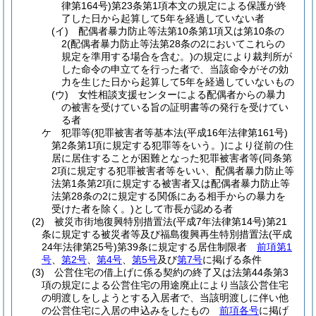
律第164号)
第23条第1項本文の規定による保護が終
了した日から起算して5年を経過していない者
(イ)
配偶者暴力防止等法第10条第1項又は第10条の
2
(配偶者暴力防止等法第28条の2においてこれらの
規定を準用する場合を含む。)
の規定により裁判所が
した命令の申立てを行った者で、当該命令がその効
力を生じた日から起算して5年を経過していないもの
(ウ)
女性相談支援センターによる配偶者からの暴力
の被害を受けている旨の証明書等の発行を受けてい
る者
ケ
犯罪等
(犯罪被害者等基本法
(平成16年法律第161号)
第2条第1項に規定する犯罪等をいう。)
により従前の住
居に居住することが困難となった犯罪被害者等
(同条第
2項に規定する犯罪被害者等をいい、配偶者暴力防止等
法第1条第2項に規定する被害者又は配偶者暴力防止等
法第28条の2に規定する関係にある相手からの暴力を
受けた者を除く。)
として市長が認める者
(2)
被災市街地復興特別措置法
(平成7年法律第14号)
第21
条に規定する被災者等及び福島復興再生特別措置法
(平成
24年法律第25号)
第39条に規定する居住制限者
前項第1
号
、
第2号
、
第4号
、
第5号
及び
第7号
に掲げる条件
(3)
公営住宅の借上げに係る契約の終了又は法第44条第3
項の規定による公営住宅の用途廃止により当該公営住宅
の明渡しをしようとする入居者で、当該明渡しに伴い他
の公営住宅に入居の申込みをしたもの
前項各号
に掲げ