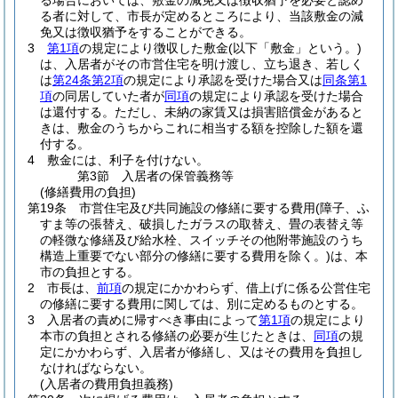
る場合においては、敷金の減免又は徴収猶予を必要と認め
る者に対して、市長が定めるところにより、当該敷金の減
免又は徴収猶予をすることができる。
3
第1項
の規定により徴収した敷金
(以下「敷金」という。)
は、入居者がその市営住宅を明け渡し、立ち退き、若しく
は
第24条第2項
の規定により承認を受けた場合又は
同条第1
項
の同居していた者が
同項
の規定により承認を受けた場合
は還付する。
ただし、未納の家賃又は損害賠償金があると
きは、敷金のうちからこれに相当する額を控除した額を還
付する。
4
敷金には、利子を付けない。
第3節
入居者の保管義務等
(修繕費用の負担)
第19条
市営住宅及び共同施設の修繕に要する費用
(障子、ふ
すま等の張替え、破損したガラスの取替え、畳の表替え等
の軽微な修繕及び給水栓、スイッチその他附帯施設のうち
構造上重要でない部分の修繕に要する費用を除く。)
は、本
市の負担とする。
2
市長は、
前項
の規定にかかわらず、借上げに係る公営住宅
の修繕に要する費用に関しては、別に定めるものとする。
3
入居者の責めに帰すべき事由によって
第1項
の規定により
本市の負担とされる修繕の必要が生じたときは、
同項
の規
定にかかわらず、入居者が修繕し、又はその費用を負担し
なければならない。
(入居者の費用負担義務)