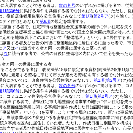
る者と同一の世帯に属する者
宅に入居することができる者は、
次の各号
のいずれかに掲げる者で、従
第1項第6号
に掲げる条件を具備する者でなければならない。
ただし、従
は、従前居住者用住宅を公営住宅とみなして
第1項
(
第2号ア
(ク)
を除く。
ニティ住宅とみなして
第6項
の規定を準用する。
に該当する者で、住宅市街地整備総合支援事業の施行に伴い住宅を失う
整備総合支援事業に係る整備計画について国土交通大臣の承認があった
に定める地域
(以下この項において「整備地区」という。)
に居住する者
に該当する者及び公告の日後に整備地区内に居住するに至った者で、市
に
ア
又は
イ
に該当する者と同一の世帯に属するに至った者
は
ウ
に該当する者で、公告の日後に整備地区内において住宅を失ったも
)
る者と同一の世帯に属する者
ることができる者は、改良法第18条に規定する資格
(同法第2条第1項
18条に規定する資格に準じて市長が定める資格)
を有する者でなければ
場合においては、改良住宅を公営住宅とみなして、
第1項
(
第2号ア
(ク)
を
宅に入居することができる者は、
次の各号
のいずれかに掲げる者で、コ
第1項第6号
に掲げる条件を具備する者でなければならない。
ただし、コ
は、コミュニティ住宅を公営住宅とみなして、
第1項
(
第2号ア
(ク)
を除く
に該当する者で、密集住宅市街地整備促進事業の施行に伴い住宅を失っ
街地整備促進事業に関する事業計画を作成した日
(当該計画によって定
「事業地区」という。)
を変更しようとする場合において、新たに事業地
は、当該事業地区の変更に係る密集住宅市街地整備促進事業に関する事
続き事業地区内に居住していた者。
ただし、作成日後に別世帯を構成す
に該当する者及び作成日後に事業地区内に居住するに至った者で、市長