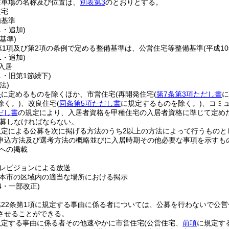
駐車場の名称及び位置は、
別表第3
のとおりとする。
住宅
備基準
1・追加)
基準)
第1項及び第2項の条例で定める整備基準は、公営住宅等整備基準
(平成1
1・追加)
入居
51・旧第1節繰下)
法)
条
に定めるものを除くほか、市営住宅
(再開発住宅
(
第7条第3項ただし書
に
除く。)
、改良住宅
(
同条第5項ただし書
に規定するものを除く。)
、コミ
だし書
の規定により、入居者資格を甲種住宅の入居者資格に準じて定めた
募しなければならない。
規定による公募を次に掲げる方法のうち2以上の方法によって行うものと
申込方法及び選考方法の概略並びに入居時期その他必要な事項を示すも
への掲載
レビジョンによる放送
本市の区域内の適当な場所における掲示
44・一部改正)
22条第1項に規定する事由に係る者については、公募を行わないで公
させることができる。
規定する事由に係る者その他速やかに市営住宅
(公営住宅、
前項
に規定す