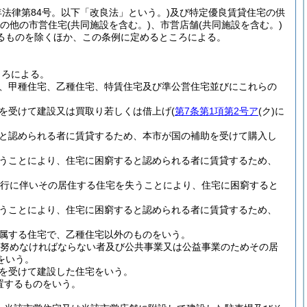
5年法律第84号。以下「改良法」という。)
及び特定優良賃貸住宅の供
の他の市営住宅
(共同施設を含む。)
、市営店舗
(共同施設を含む。)
るものを除くほか、この条例に定めるところによる。
ころによる。
、甲種住宅、乙種住宅、特賃住宅及び準公営住宅並びにこれらの
を受けて建設又は買取り若しくは借上げ
(
第7条第1項第2号ア
(ク)
に
と認められる者に賃貸するため、本市が国の補助を受けて購入し
うことにより、住宅に困窮すると認められる者に賃貸するため、
施行に伴いその居住する住宅を失うことにより、住宅に困窮すると
うことにより、住宅に困窮すると認められる者に賃貸するため、
属する住宅で、乙種住宅以外のものをいう。
努めなければならない者及び公共事業又は公益事業のためその居
をいう。
を受けて建設した住宅をいう。
置するものをいう。