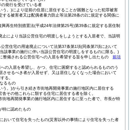
等の発行を受けている者
いう。)
により従前の住居に居住することが困難となった犯罪被害
定する被害者又は配偶者暴力防止等法第28条の2に規定する関係に
復興再生特別措置法
(平成24年法律第25号)
第39条に規定する居住制
途廃止により当該公営住宅の明渡しをしようとする入居者で、当該明
る公営住宅の用途廃止について法第37条第1項
(同条第7項において
当該事業の施行に伴い当該公営住宅の明渡しをするものに限る。)
たに整備される公営住宅への入居を希望する旨を申し出たもの
前項
宅への入居を希望し、かつ、住宅に困窮すると認められるもののう
居させるべき者が入居せず、又は居住しなくなった場合において
用する。
なるもの
いう。)
から引き続き市街地再開発事業の施行地区内に居住する
官舎その他これらに類する住宅に居住する者を除く。
市街地再開発事業の施行地区内に居住するに至った者で、市長が特
が特に認めたもの
において住宅を失ったもの
(災害以外の事情により住宅を失った者