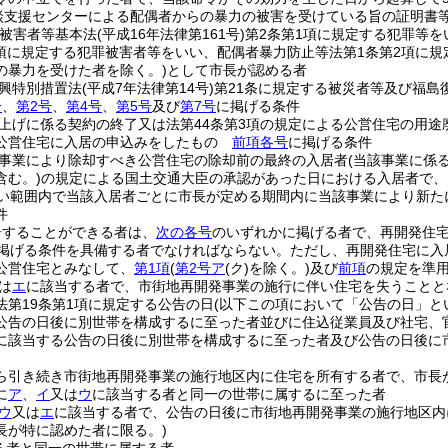
談支援センターによる配偶者からの暴力の被害を受けている旨の証明書
罪被害者等基本法
(平成16年法律第161号)
第2条第1項に規定する犯罪等を
2項に規定する犯罪被害者等をいい、配偶者暴力防止等法第1条第2項に規
の暴力を受けた者を除く。)
として市長が認める者
興特別措置法
(平成7年法律第14号)
第21条に規定する被災者等及び福島
号
、
第2号
、
第4号
、
第5号
及び
第7号
に掲げる条件
上げに係る契約の終了又は法第44条第3項の規定による公営住宅の用
公営住宅に入居の申込みをしたもの
前項各号
に掲げる条件
事業により除却すべき公営住宅の除却前の最終の入居者
(当該事業に係
含む。)
の規定による国土交通大臣の承認があった日における入居者で、
ない範囲内で当該入居者ごとに市長が定める期間内に当該事業により新
件
居することができる者は、
次の各号
のいずれかに掲げる者で、再開発住
掲げる条件を具備する者でなければならない。
ただし、再開発住宅に入
公営住宅とみなして、
第1項
(
第2号ア
(ク)
を除く。)
及び
前項
の規定を準
は
エ
に該当する者で、市街地再開発事業の施行に伴い住宅を失うことと
法第19条第1項に規定する公告の日
(以下この項において「公告の日」と
公告の日後に別世帯を構成するに至った者並びに住込従業員及び社宅、
に該当する公告の日後に別世帯を構成するに至った者及び公告の日後に
ら引き続き市街地再開発事業の施行地区内に住宅を所有する者で、市長
に
ア
、
イ
又は
ウ
に該当する者と同一の世帯に属するに至った者
ウ
又は
エ
に該当する者で、公告の日後に市街地再開発事業の施行地区内
長が特に認めた者に限る。)