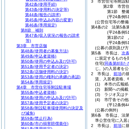
3
市営住宅等附設
第42条
(使用手続)
第2章
市営
第43条
(使用料の決定等)
第1節
整
第44条
(報告の請求)
(平24条例5
第45条
(申込み内容の変更)
(公営住宅等の整備
第46条
(準用規定)
第4条の2
法第5条
第8節
補則
(平24条例5
第47条
(収入状況の報告の請求
第1節の2
等)
(平24条例
第3章
市営店舗
(公募の原則及び方
第48条
(使用者の募集方法)
第5条
市長は、
次
第49条
(申込者資格)
に規定するものを
第50条
(使用の申込み及び許可)
住宅
(
同条第8項た
第51条
(使用予定者の決定)
じ。)
の入居者を公
第52条
(店舗使用料の決定)
2
市長は、
前項
の
第53条
(使用の権利の承継の承認)
賃、入居者資格、
第54条
(準用規定)
(1)
本市の広報紙
第4章
市営住宅等附設駐車場
(2)
新聞への掲載
第55条
(申込者資格)
(3)
ラジオ又はテ
第56条
(使用の申込み及び許可)
(4)
市庁舎その他
第57条
(使用予定者の決定)
(平12条例
第58条
(附設駐車場使用料の決定及
(公募の例外)
び減免)
第6条
市長は、法第
第59条
(禁止行為)
準公営住宅に入居
第60条
(市の損害賠償責任)
2
市長は、
前項
に
第61条
(準用規定)