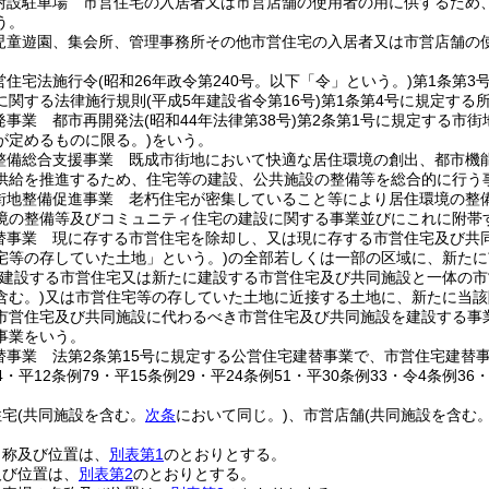
附設駐車場 市営住宅の入居者又は市営店舗の使用者の用に供するため
う。
児童遊園、集会所、管理事務所その他市営住宅の入居者又は市営店舗の
営住宅法施行令
(昭和26年政令第240号。以下「令」という。)
第1条第3
に関する法律施行規則
(平成5年建設省令第16号)
第1条第4号に規定する所
発事業 都市再開発法
(昭和44年法律第38号)
第2条第1号に規定する市街
が定めるものに限る。)
をいう。
整備総合支援事業 既成市街地において快適な居住環境の創出、都市機
供給を推進するため、住宅等の建設、公共施設の整備等を総合的に行う
街地整備促進事業 老朽住宅が密集していること等により居住環境の整
境の整備等及びコミュニティ住宅の建設に関する事業並びにこれに附帯
替事業 現に存する市営住宅を除却し、又は現に存する市営住宅及び共
宅等の存していた土地」という。)
の全部若しくは一部の区域に、新たに
に建設する市営住宅又は新たに建設する市営住宅及び共同施設と一体の
含む。)
又は市営住宅等の存していた土地に近接する土地に、新たに当該
市営住宅及び共同施設に代わるべき市営住宅及び共同施設を建設する事
事業をいう。
替事業 法第2条第15号に規定する公営住宅建替事業で、市営住宅建替
44・平12条例79・平15条例29・平24条例51・平30条例33・令4条例36
住宅
(共同施設を含む。
次条
において同じ。)
、市営店舗
(共同施設を含む
名称及び位置は、
別表第1
のとおりとする。
及び位置は、
別表第2
のとおりとする。