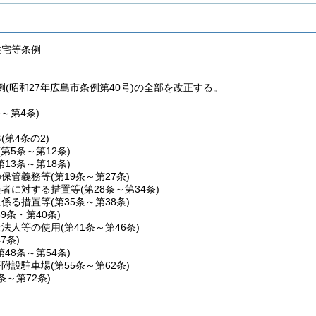
住宅等条例
(昭和27年広島市条例第40号)の全部を改正する。
条～第4条)
準
(第4条の2)
(第5条～第12条)
第13条～第18条)
の保管義務等
(第19条～第27条)
過者に対する措置等
(第28条～第34条)
に係る措置等
(第35条～第38条)
39条・第40条)
祉法人等の使用
(第41条～第46条)
47条)
第48条～第54条)
等附設駐車場
(第55条～第62条)
3条～第72条)