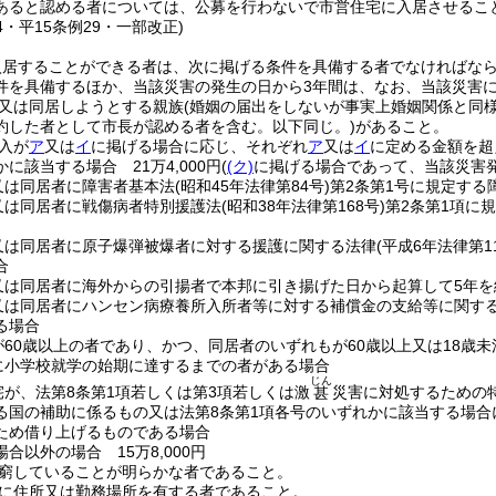
あると認める者については、公募を行わないで市営住宅に入居させるこ
44・平15条例29・一部改正)
入居することができる者は、次に掲げる条件を具備する者でなければな
件を具備するほか、当該災害の発生の日から3年間は、なお、当該災害
又は同居しようとする親族
(婚姻の届出をしないが事実上婚姻関係と同
約した者として市長が認める者を含む。以下同じ。)
があること。
入が
ア
又は
イ
に掲げる場合に応じ、それぞれ
ア
又は
イ
に定める金額を超
に該当する場合 21万4,000円
(
(ク)
に掲げる場合であって、当該災害発生
又は同居者に障害者基本法
(昭和45年法律第84号)
第2条第1号に規定す
又は同居者に戦傷病者特別援護法
(昭和38年法律第168号)
第2条第1項に
又は同居者に原子爆弾被爆者に対する援護に関する法律
(平成6年法律第11
合
又は同居者に海外からの引揚者で本邦に引き揚げた日から起算して5年を
又は同居者にハンセン病療養所入所者等に対する補償金の支給等に関す
る場合
が60歳以上の者であり、かつ、同居者のいずれもが60歳以上又は18歳
に小学校就学の始期に達するまでの者がある場合
じん
宅が、法第8条第1項若しくは第3項若しくは激
災害に対処するための
甚
る国の補助に係るもの又は法第8条第1項各号のいずれかに該当する場
ため借り上げるものである場合
合以外の場合 15万8,000円
窮していることが明らかな者であること。
に住所又は勤務場所を有する者であること。