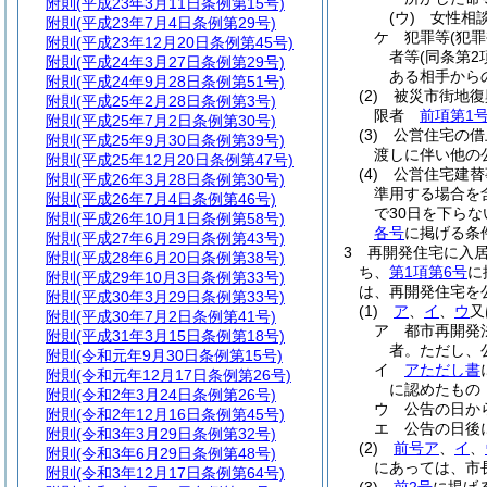
附則
(平成23年3月11日条例第15号)
(ウ)
女性相
附則
(平成23年7月4日条例第29号)
ケ
犯罪等
(犯
附則
(平成23年12月20日条例第45号)
者等
(同条第
附則
(平成24年3月27日条例第29号)
ある相手から
附則
(平成24年9月28日条例第51号)
(2)
被災市街地復
附則
(平成25年2月28日条例第3号)
限者
前項第1
附則
(平成25年7月2日条例第30号)
(3)
公営住宅の借
附則
(平成25年9月30日条例第39号)
渡しに伴い他の
附則
(平成25年12月20日条例第47号)
(4)
公営住宅建替
附則
(平成26年3月28日条例第30号)
準用する場合を
附則
(平成26年7月4日条例第46号)
で30日を下ら
附則
(平成26年10月1日条例第58号)
各号
に掲げる条
附則
(平成27年6月29日条例第43号)
3
再開発住宅に入
附則
(平成28年6月20日条例第38号)
ち、
第1項第6号
に
附則
(平成29年10月3日条例第33号)
は、再開発住宅を
附則
(平成30年3月29日条例第33号)
(1)
ア
、
イ
、
ウ
又
附則
(平成30年7月2日条例第41号)
ア
都市再開発
附則
(平成31年3月15日条例第18号)
者。
ただし、
附則
(令和元年9月30日条例第15号)
イ
アただし書
附則
(令和元年12月17日条例第26号)
に認めたもの
附則
(令和2年3月24日条例第26号)
ウ
公告の日か
附則
(令和2年12月16日条例第45号)
エ
公告の日後
附則
(令和3年3月29日条例第32号)
(2)
前号ア
、
イ
、
附則
(令和3年6月29日条例第48号)
にあっては、市
附則
(令和3年12月17日条例第64号)