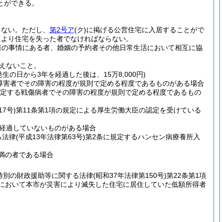
とができる。
らない。
ただし、
第2号ア
(ク)
に掲げる公営住宅に入居することがで
により住宅を失った者でなければならない。
様の事情にある者、婚姻の予約者その他日常生活において相互に協
えないこと。
の日から3年を経過した後は、15万8,000円)
る障害者でその障害の程度が規則で定める程度であるものがある場合
規定する戦傷病者でその障害の程度が規則で定める程度であるもの
7号)
第11条第1項の規定による厚生労働大臣の認定を受けている
経過していないものがある場合
る法律
(平成13年法律第63号)
第2条に規定するハンセン病療養所入
未満の者である場合
特別の財政援助等に関する法律
(昭和37年法律第150号)
第22条第1項
合において本市が災害により滅失した住宅に居住していた低額所得者