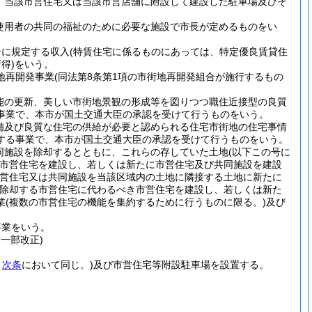
、当該市営住宅又は当該市営店舗に附設して建設した駐車場及びそ
使用者の共同の福祉のために必要な施設で市長が定めるものをい
号に規定する収入
(特賃住宅に係るものにあっては、特定優良賃貸住
得)
をいう。
地再開発事業
(同法第8条第1項の市街地再開発組合が施行するもの
能の更新、美しい市街地景観の形成等を図りつつ職住近接型の良質
事業で、本市が国土交通大臣の承認を受けて行うものをいう。
備及び良質な住宅の供給が必要と認められる住宅市街地の住宅事情
する事業で、本市が国土交通大臣の承認を受けて行うものをいう。
同施設を除却するとともに、これらの存していた土地
(以下この号に
市営住宅を建設し、若しくは新たに市営住宅及び共同施設を建設
市営住宅又は共同施設を当該区域内の土地に隣接する土地に新たに
除却する市営住宅に代わるべき市営住宅を建設し、若しくは新た
業
(複数の市営住宅の機能を集約するために行うものに限る。)
及び
事業をいう。
・一部改正)
。
次条
において同じ。)
及び市営住宅等附設駐車場を設置する。