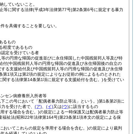
納していないこと。
止等に関する法律
(平成3年法律第77号)
第2条第6号に規定する暴力
条件を具備することを要しない。
あるもの
る程度であるもの
の認定を受けている者
人等の円滑な帰国の促進並びに永住帰国した中国残留邦人等及び特
給付
(中国残留邦人等の円滑な帰国の促進及び永住帰国後の自立の
定する支援給付及び中国残留邦人等の円滑な帰国の促進及び永住帰
条第1項又は第2項の規定によりなお従前の例によるものとされた
関する法律第14条第1項に規定する支援給付を含む。)
を受けてい
ハンセン病療養所入所者等
。以下この号において「配偶者暴力防止等法」という。)
第1条第2項に
暴力を受けた者で、
(ア)
、
(イ)
又は
(ウ)
に該当するもの
準用する場合を含む。)
の規定による一時保護又は配偶者暴力防止等
童福祉法
(昭和22年法律第164号)
第23条第1項本文の規定による保
2においてこれらの規定を準用する場合を含む。)
の規定により裁判
5年を経過していないもの