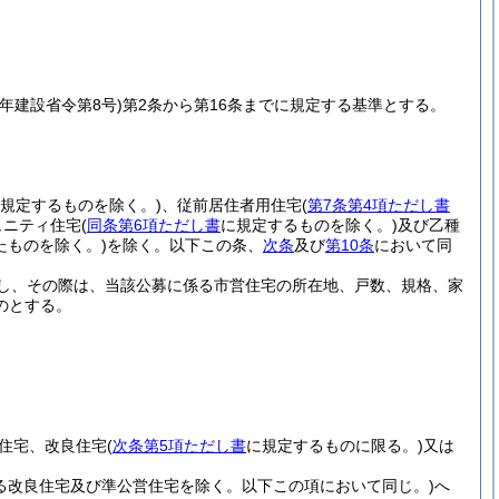
0年建設省令第8号)
第2条から第16条までに規定する基準とする。
規定するものを除く。)
、従前居住者用住宅
(
第7条第4項ただし書
ュニティ住宅
(
同条第6項ただし書
に規定するものを除く。)
及び乙種
ものを除く。)
を除く。以下この条、
次条
及び
第10条
において同
し、その際は、当該公募に係る市営住宅の所在地、戸数、規格、家
のとする。
営住宅、改良住宅
(
次条第5項ただし書
に規定するものに限る。)
又は
る改良住宅及び準公営住宅を除く。以下この項において同じ。)
へ