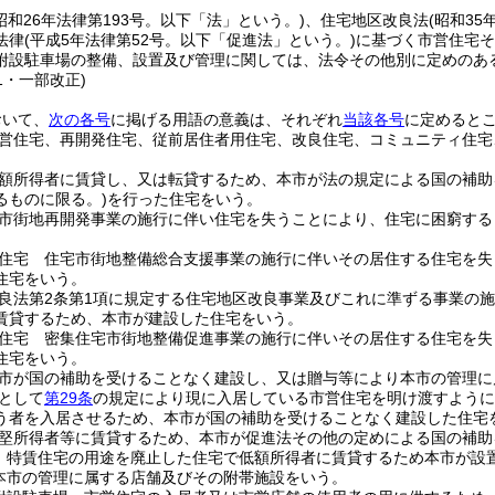
昭和26年法律第193号。以下「法」という。)
、住宅地区改良法
(昭和3
法律
(平成5年法律第52号。以下「促進法」という。)
に基づく市営住宅そ
附設駐車場の整備、設置及び管理に関しては、法令その他別に定めのあ
51・一部改正)
おいて、
次の各号
に掲げる用語の意義は、それぞれ
当該各号
に定めると
営住宅、再開発住宅、従前居住者用住宅、改良住宅、コミュニティ住宅
。
額所得者に賃貸し、又は転貸するため、本市が法の規定による国の補助
るものに限る。)
を行った住宅をいう。
市街地再開発事業の施行に伴い住宅を失うことにより、住宅に困窮する
住宅 住宅市街地整備総合支援事業の施行に伴いその居住する住宅を失
住宅をいう。
良法第2条第1項に規定する住宅地区改良事業及びこれに準ずる事業の
賃貸するため、本市が建設した住宅をいう。
住宅 密集住宅市街地整備促進事業の施行に伴いその居住する住宅を失
住宅をいう。
市が国の補助を受けることなく建設し、又は贈与等により本市の管理に
として
第29条
の規定により現に入居している市営住宅を明け渡すように
う者を入居させるため、本市が国の補助を受けることなく建設した住宅
堅所得者等に賃貸するため、本市が促進法その他の定めによる国の補助
 特賃住宅の用途を廃止した住宅で低額所得者に賃貸するため本市が設
本市の管理に属する店舗及びその附帯施設をいう。