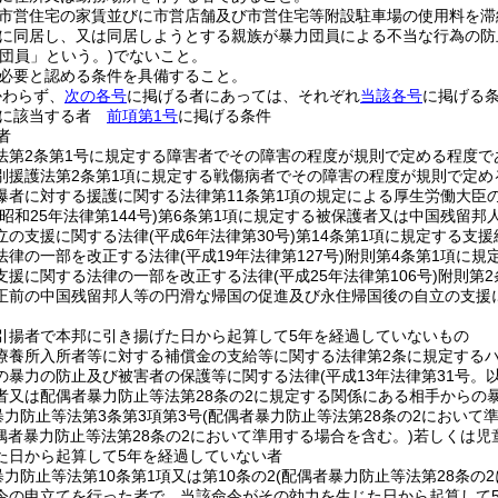
市営住宅の家賃並びに市営店舗及び市営住宅等附設駐車場の使用料を滞
に同居し、又は同居しようとする親族が暴力団員による不当な行為の防
力団員」という。)
でないこと。
必要と認める条件を具備すること。
かわらず、
次の各号
に掲げる者にあっては、それぞれ
当該各号
に掲げる
かに該当する者
前項第1号
に掲げる条件
者
法第2条第1号に規定する障害者でその障害の程度が規則で定める程度で
別援護法第2条第1項に規定する戦傷病者でその障害の程度が規則で定め
爆者に対する援護に関する法律第11条第1項の規定による厚生労働大臣
(昭和25年法律第144号)
第6条第1項に規定する被保護者又は中国残留邦
立の支援に関する法律
(平成6年法律第30号)
第14条第1項に規定する支援
法律の一部を改正する法律
(平成19年法律第127号)
附則第4条第1項に規
支援に関する法律の一部を改正する法律
(平成25年法律第106号)
附則第2
正前の中国残留邦人等の円滑な帰国の促進及び永住帰国後の自立の支援に
引揚者で本邦に引き揚げた日から起算して5年を経過していないもの
療養所入所者等に対する補償金の支給等に関する法律第2条に規定する
の暴力の防止及び被害者の保護等に関する法律
(平成13年法律第31号
者又は配偶者暴力防止等法第28条の2に規定する関係にある相手からの
暴力防止等法第3条第3項第3号
(配偶者暴力防止等法第28条の2において
偶者暴力防止等法第28条の2において準用する場合を含む。)
若しくは児
た日から起算して5年を経過していない者
力防止等法第10条第1項又は第10条の2
(配偶者暴力防止等法第28条の
令の申立てを行った者で、当該命令がその効力を生じた日から起算して