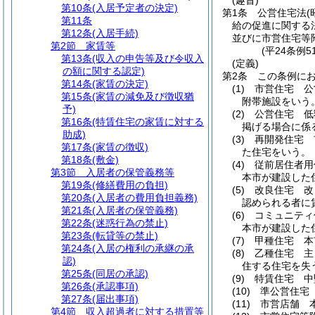
(趣旨)
第10条
(入居予定者の決定)
第1条
公営住宅法
(
第11条
給の促進に関する
第12条
(入居手続)
並びに市営住宅等
第2節
家賃等
(平24条例
第13条
(収入の申告等及び令収入
(定義)
の額に関する認定)
第2条
この条例に
第14条
(家賃の決定)
(1)
市営住宅 公
第15条
(家賃の減免及び徴収猶
附帯施設をいう
予)
(2)
公営住宅 低
第16条
(特賃住宅の家賃に対する
掲げる場合に係
助成)
(3)
再開発住宅 
第17条
(家賃の徴収)
た住宅をいう。
第18条
(敷金)
(4)
従前居住者用
第3節
入居者の保管義務等
本市が建設した
第19条
(修繕費用の負担)
(5)
改良住宅 改
第20条
(入居者の費用負担義務)
認められる者に
第21条
(入居者の保管義務)
(6)
コミュニティ
第22条
(迷惑行為の禁止)
本市が建設した
第23条
(転貸等の禁止)
(7)
甲種住宅 本
第24条
(入居の権利の承継の承
(8)
乙種住宅 主
認)
住する住宅を失
第25条
(同居の承認)
(9)
特賃住宅 中
第26条
(承認事項)
(10)
準公営住宅
第27条
(届出事項)
(11)
市営店舗 
第4節
収入超過者に対する措置等