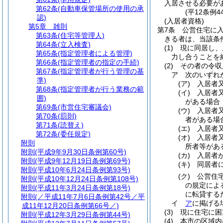
入居させる必要が
第62条
(自動車保管場所の使用の承
(平12条例
認)
(入居者資格)
第5章
雑則
第7条
公営住宅に
第63条
(住宅等管理人)
きる者は、当該条
第64条
(立入検査)
(1)
現に同居し、
第65条
(指定管理者による管理)
力し合うことを
第66条
(指定管理者の指定の手続)
(2)
その者の令収
第67条
(指定管理者が行う管理の基
ア
次のいずれか
準)
(ア)
入居者
第68条
(指定管理者が行う業務の範
(イ)
入居者
囲)
がある場合
第69条
(市営住宅審議会)
(ウ)
入居者
第70条
(罰則)
者がある場
第71条
(読替え)
(エ)
入居者
第72条
(委任規定)
(オ)
入居者
附則
所者等があ
附則
(平成9年9月30日条例第60号)
(カ)
入居者
附則
(平成9年12月19日条例第69号)
(キ)
同居者
附則
(平成10年6月24日条例第93号)
(ク)
公営住
附則
(平成10年12月24日条例第108号)
の規定によ
附則
(平成11年3月24日条例第18号)
に転貸する
附則
(／平成11年7月6日条例第42号／平
イ
ア
に掲げる場
成11年12月20日条例第66号／)
(3)
現に住宅に困
附則
(平成12年3月29日条例第44号)
(4)
本市の区域内