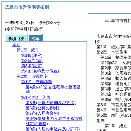
広島市市営住宅等条例
○広島市市営
平成9年3月27日 条例第35号
(令和7年4月1日施行)
広島市市営住宅条例
条項目次
沿革
目次
本則
第1章
総則
(第1
第1章
総則
第2章
市営住宅
第1条
(趣旨)
第1節
整備基
第2条
(定義)
第1節の2
入居
第3条
(設置)
第2節
家賃等
(
第4条
(名称及び位置)
第3節
入居者
第2章
市営住宅
第4節
収入超
第1節
整備基準
第5節
建替え
第4条の2
(公営住宅等の整備基
第6節
退去
(第
準)
第7節
社会福
第1節の2
入居
第8節
補則
(第
第5条
(公募の原則及び方法)
第3章
市営店舗
(
第6条
(公募の例外)
第4章
市営住宅
第7条
(入居者資格)
第5章
雑則
(第6
第8条
(単身者の入居できる市営
附則
住宅の規格)
第1章
総則
第9条
(入居の申込み及び許可)