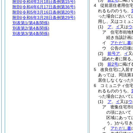
(3)
前2号
に掲げ
附則
(令和4年3月18日条例第15号)
4
従前居住者用住
附則
(令和4年6月17日条例第36号)
れるもののうち、
附則
(令和5年3月16日条例第20号)
った場合において
附則
(令和6年3月28日条例第29号)
用し、又はコミュ
別表第1
(第4条関係)
(1)
ア
、
イ
又は
ウ
別表第2
(第4条関係)
ア
住宅市街地
別表第3
(第4条関係)
続き当該計画
イ
アただし書
ウ
公告の日後
(2)
前号ア
、
イ
又
認めた者に限る。
(3)
前2号
に掲げ
5
改良住宅に入居す
あっては、同法第
居住しなくなった
6
コミュニティ住
れるもののうち、
った場合において
(1)
ア
、
イ
又は
ウ
ア
密集住宅市
の項において
区域にあって
う。)
から引き
イ
アただし書