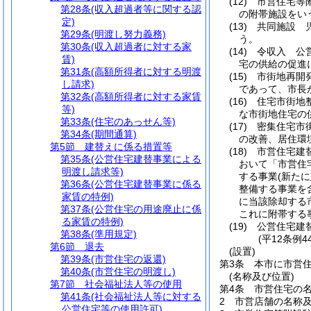
(12)
市営住宅等
第28条
(収入超過者等に関する認
の附帯施設をい
定)
(13)
共同施設 
第29条
(明渡し努力義務)
う。
第30条
(収入超過者に対する家
(14)
令収入 公
賃)
宅の供給の促進
第31条
(高額所得者に対する明渡
(15)
市街地再開
し請求)
であって、市長
第32条
(高額所得者に対する家賃
(16)
住宅市街地
等)
な市街地住宅の
第33条
(住宅のあっせん等)
(17)
密集住宅市
第34条
(期間通算)
の改善、居住環
第5節
建替えに係る措置等
(18)
市営住宅建
第35条
(公営住宅建替事業による
おいて「市営住
明渡し請求等)
する事業
(新た
第36条
(公営住宅建替事業に係る
整備する事業を
家賃の特例)
に当該除却する
第37条
(公営住宅の用途廃止に係
これに附帯する
る家賃の特例)
(19)
公営住宅建
第38条
(準用規定)
(平12条例
第6節
退去
(設置)
第39条
(市営住宅の返還)
第3条
本市に市営
第40条
(市営住宅の明渡し)
(名称及び位置)
第7節
社会福祉法人等の使用
第4条
市営住宅の
第41条
(社会福祉法人等に対する
2
市営店舗の名称
公営住宅等の使用許可)