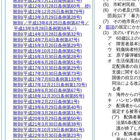
附則
(平成12年7月11日条例第57号)
(5)
市町村民税、
附則
(平成12年9月28日条例第60号 抄)
(6)
その者及び現
附則
(平成12年12月25日条例第79号)
団員
(以下「暴
附則
(平成13年3月29日条例第28号)
(7)
その他市長が
附則
(／平成13年6月25日条例第47号／
2
前項
の規定にか
平成13年9月28日条例第58号／)
(1)
次のいずれ
附則
(平成14年3月28日条例第32号)
ア
60歳以上の
附則
(平成14年7月4日条例第47号)
イ
障害者基本
附則
(平成15年3月20日条例第29号)
ウ
戦傷病者特
附則
(平成15年10月2日条例第62号)
エ
原子爆弾被
附則
(平成16年3月30日条例第28号)
オ
生活保護法
附則
(平成16年6月28日条例第51号)
定配偶者の自
附則
(平成17年3月30日条例第29号)
支援に関する
附則
(平成17年3月30日条例第73号)
国後の自立の
附則
(平成17年7月8日条例第133号)
同法による改
附則
(平成17年12月21日条例第170号)
る者
附則
(平成18年6月30日条例第67号)
カ
海外からの
附則
(平成18年12月20日条例第85号)
キ
ハンセン病
附則
(平成19年2月22日条例第1号)
ク
配偶者から
附則
(平成19年6月29日条例第40号)
規定する被害
附則
(平成20年3月28日条例第31号)
(ア)
配偶者
附則
(平成20年9月29日条例第50号)
法第5条
(配
附則
(平成21年3月30日条例第38号)
護が終了し
附則
(平成21年10月19日条例第61号)
(イ)
配偶者暴
附則
(平成22年9月30日条例第23号)
所がした命