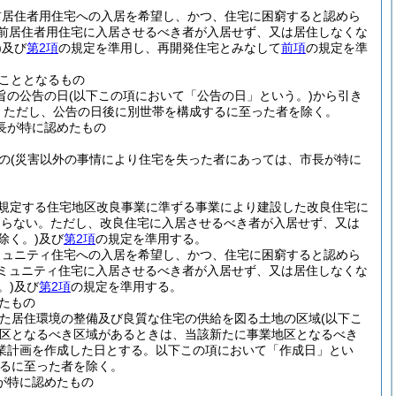
前居住者用住宅への入居を希望し、かつ、住宅に困窮すると認めら
前居住者用住宅に入居させるべき者が入居せず、又は居住しなくな
)
及び
第2項
の規定を準用し、再開発住宅とみなして
前項
の規定を準
こととなるもの
旨の公告の日
(以下この項において「公告の日」という。)
から引き
。
ただし、公告の日後に別世帯を構成するに至った者を除く。
長が特に認めたもの
の
(災害以外の事情により住宅を失った者にあっては、市長が特に
に規定する住宅地区改良事業に準ずる事業により建設した改良住宅に
ならない。
ただし、改良住宅に入居させるべき者が入居せず、又は
除く。)
及び
第2項
の規定を準用する。
ミュニティ住宅への入居を希望し、かつ、住宅に困窮すると認めら
ミュニティ住宅に入居させるべき者が入居せず、又は居住しなくな
。)
及び
第2項
の規定を準用する。
たもの
めた居住環境の整備及び良質な住宅の供給を図る土地の区域
(以下こ
区となるべき区域があるときは、当該新たに事業地区となるべき
業計画を作成した日とする。以下この項において「作成日」とい
るに至った者を除く。
が特に認めたもの